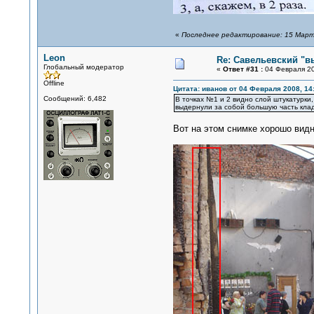
«
Последнее редактирование: 15 Марта
Leon
Re: Савельевский "в
Глобальный модератор
«
Ответ #31 :
04 Февраля 20
Offline
Цитата: иванов от 04 Февраля 2008, 14
Сообщений: 6,482
В точках №1 и 2 видно слой штукатурки
выдернули за собой большую часть кладк
Вот на этом снимке хорошо видн