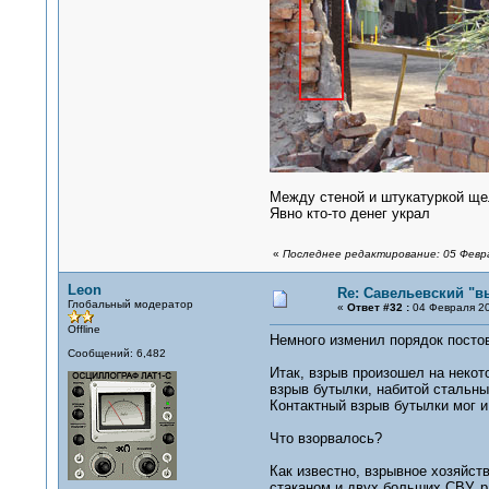
Между стеной и штукатуркой щел
Явно кто-то денег украл
«
Последнее редактирование: 05 Февра
Leon
Re: Савельевский "в
Глобальный модератор
«
Ответ #32 :
04 Февраля 20
Offline
Немного изменил порядок постов,
Сообщений: 6,482
Итак, взрыв произошел на некот
взрыв бутылки, набитой стальны
Контактный взрыв бутылки мог и
Что взорвалось?
Как известно, взрывное хозяйс
стаканом и двух больших СВУ, р