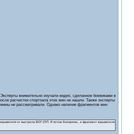
Эксперты внимательно изучали видео, сделанное боевиками в
После расчистки спортзала этих мин не нашли. Также эксперты
и мины не рассматривали. Однако наличие фрагментов мин
 взрывателя от выстрела ВОГ-25П. И потом боеприпас, и фрагмент взрывателя