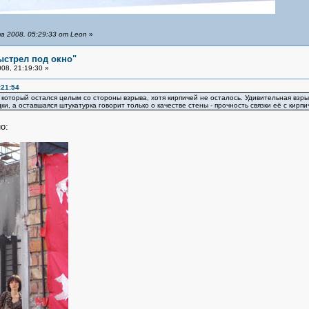
 2008, 05:29:33 от Leon
»
ыстрел под окно"
08, 21:19:30 »
:21:54
, который остался целым со стороны взрыва, хотя кирпичей не осталось. Удивительная вз
и, а оставшаяся штукатурка говорит только о качестве стены - прочность связки её с кирп
о: