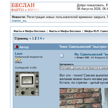
Добро пожаловать,
Г
08 Августа 2026, 06:
Новости:
Регистрация новых пользователей временно закрыта. П
ivanov_su
.
Факты и Мифы Беслана
|
Факты и Мифы Беслана
|
Мифы Ю.П. Саве
Страниц:
«
1
2
3
4
»
Тема: Савельевский "выстрел 
Автор
Leon
Re: Савельевский "в
Глобальный модератор
«
Ответ #30 :
04 Февраля 20
Offline
Цитировать
Сообщений: 6,482
Учитывая, для расчетов берется в самом
Вот это - точно! Совсем вылете
желании можно было ногами рас
Кстати, по стрелке - целый кусо