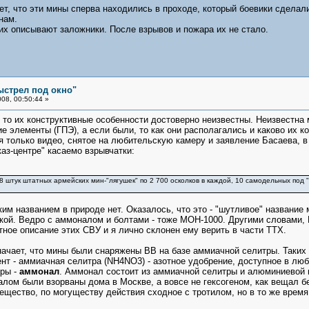
т, что эти мины сперва находились в проходе, который боевики сделали 
нам.
 их описывают заложники. После взрывов и пожара их не стало.
ыстрел под окно"
08, 00:50:44 »
, то их конструктивные особенности достоверно неизвестны. Неизвестна 
 элементы (ГПЭ), а если были, то как они располагались и каково их к
 только видео, снятое на любительскую камеру и заявление Басаева, в к
аз-центре" касаемо взрывчатки:
 (8 штук штатных армейских мин-"лягушек" по 2 700 осколков в каждой, 10 самодельных под 
ким названием в природе нет. Оказалось, что это - "шутливое" назван
ой. Ведро с аммоналом и болтами - тоже МОН-1000. Другими словами, М
тное описание этих СВУ и я лично склонен ему верить в части ТТХ.
ачает, что мины были снаряжены ВВ на базе аммиачной селитры. Таких 
ент - аммиачная селитра (NH4NO3) - азотное удобрение, доступное в люб
тры -
аммонал
. Аммонал состоит из аммиачной селитры и алюминиевой п
лом были взорваны дома в Москве, а вовсе не гексогеном, как вещал б
щество, по могуществу действия сходное с тротилом, но в то же время