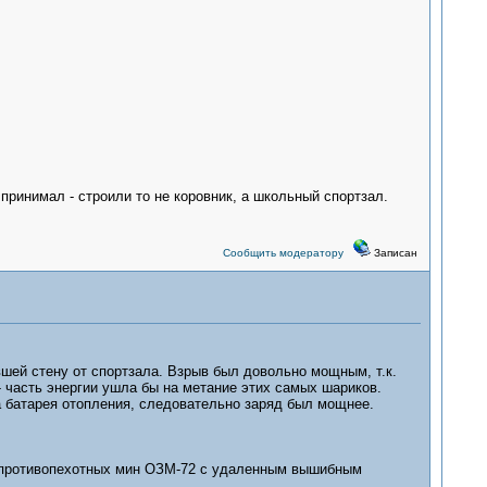
принимал - строили то не коровник, а школьный спортзал.
Сообщить модератору
Записан
вшей стену от спортзала. Взрыв был довольно мощным, т.к.
- часть энергии ушла бы на метание этих самых шариков.
а батарея отопления, следовательно заряд был мощнее.
м, противопехотных мин ОЗМ-72 с удаленным вышибным