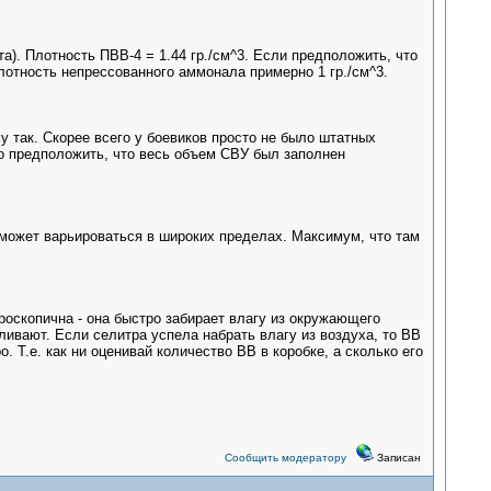
а). Плотность ПВВ-4 = 1.44 гр./см^3. Если предположить, что
лотность непрессованного аммонала примерно 1 гр./см^3.
у так. Скорее всего у боевиков просто не было штатных
о предположить, что весь объем СВУ был заполнен
 может варьироваться в широких пределах. Максимум, что там
оскопична - она быстро забирает влагу из окружающего
ивают. Если селитра успела набрать влагу из воздуха, то ВВ
 Т.е. как ни оценивай количество ВВ в коробке, а сколько его
Сообщить модератору
Записан