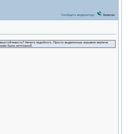
Сообщить модератору
Записан
рывоустойчивость? Ничего подобного. Просто выдвленные взрывом кирпичи
ичами была ничтожной.