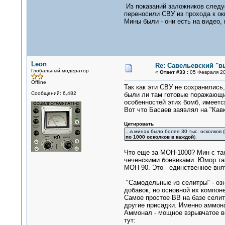
Из показаний заложников следуе
переносили СВУ из прохода к ок
Мины были - они есть на видео,
Leon
Re: Савельевский "в
Глобальный модератор
«
Ответ #33 :
05 Февраля 20
Offline
Так как эти СВУ не сохранились
Сообщений: 6,482
были ли там готовые поражающие
особенностей этих бомб, имеется
Вот что Басаев заявлял на "Кавк
Цитировать
...в минах было более 30 тыс. осколков
по 1000 осколков в каждой
).
Что еще за МОН-1000? Мин с та
чеченскими боевиками. Юмор так
МОН-90. Это - единственное вня
"Самодельные из селитры" - озн
добавок, но основной их компон
Самое простое ВВ на базе сели
другие присадки. Именно аммона
Аммонал - мощное взрывчатое ве
тут: