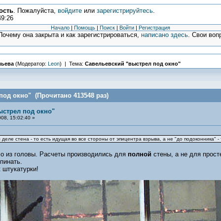
ость
. Пожалуйста,
войдите
или
зарегистрируйтесь
.
49:26
Начало
|
Помощь
|
Поиск
|
Войти
|
Регистрация
очему она закрыта и как зарегистрироваться,
написано здесь
. Свои воп
льева
(Модератор:
Leon
) | Тема:
Савельевский "выстрел под окно"
под окно" (Прочитано 413548 раз)
ыстрел под окно"
08, 15:02:40 »
 деле стена - то есть идущая во все стороны от эпицентра взрыва, а не "до подоконника" 
ло из головы. Расчеты производились для
полной
стены, а не для прост
пинать.
к штукатурки!