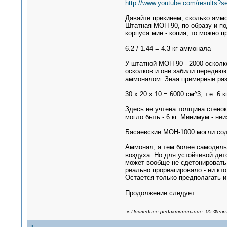
http://www.youtube.com/results?
Давайте прикинем, сколько аммо
Штатная МОН-90, по образу и по
корпуса мин - копия, то можно 
6.2 / 1.44 = 4.3 кг аммонала
У штатной МОН-90 - 2000 осколко
осколков и они забили переднюю
аммоналом. Зная примерные раз
30 х 20 х 10 = 6000 см^3, т.е. 6 
Здесь не учтена толщина стенок
могло быть - 6 кг. Минимум - неи
Басаевские МОН-1000 могли соде
Аммонал, а тем более самодельн
воздуха. Но для устойчивой дет
может вообще не сдетонировать 
реально прореагировало - ни кто 
Остается только предполагать 
Продолжение следует
«
Последнее редактирование: 05 Февра