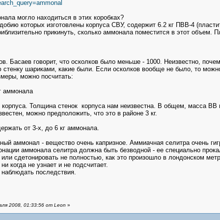
search_query=ammonal
нала могло находиться в этих коробках?
добию которых изготовлены корпуса СВУ, содержит 6.2 кг ПВВ-4 (пластит
приблизительно прикинуть, сколько аммонала поместится в этот объем. П
в. Басаев говорит, что осколков было меньше - 1000. Неизвестно, почем
 стенку шариками, какие были. Если осколков вообще не было, то можн
меры, можно посчитать:
кг аммонала
 корпуса. Толщина стенок корпуса нам неизвестна. В общем, масса ВВ
звестен, можно предположить, что это в районе 3 кг.
ржать от 3-х, до 6 кг аммонала.
ый аммонал - вещество очень капризное. Аммиачная селитра очень гигр
онации аммонала селитра должна быть безводной - ее специально прокал
или сдетонировать не полностью, как это произошло в лондонском метро.
ни когда не узнает и не подсчитает.
и наблюдать последствия.
ля 2008, 01:33:56 от Leon
»