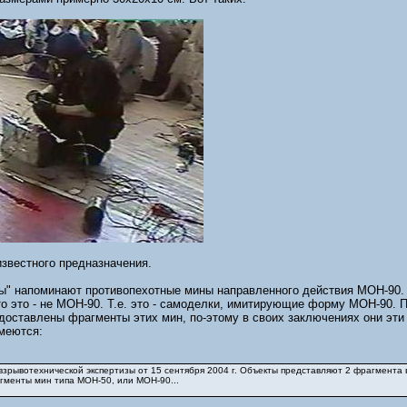
звестного предназначения.
ы" напоминают противопехотные мины направленного действия МОН-90. 
то это - не МОН-90. Т.е. это - самоделки, имитирующие форму МОН-90. 
едоставлены фрагменты этих мин, по-этому в своих заключениях они эт
имеются:
 взрывотехнической экспертизы от 15 сентября 2004 г. Объекты представляют 2 фрагмента
гменты мин типа МОН-50, или МОН-90...