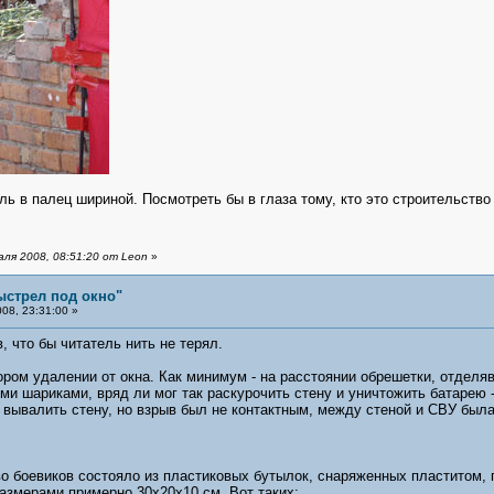
ь в палец шириной. Посмотреть бы в глаза тому, кто это строительство 
ля 2008, 08:51:20 от Leon
»
ыстрел под окно"
08, 23:31:00 »
 что бы читатель нить не терял.
ором удалении от окна. Как минимум - на расстоянии обрешетки, отделя
ми шариками, вряд ли мог так раскурочить стену и уничтожить батарею 
 вывалить стену, но взрыв был не контактным, между стеной и СВУ был
тво боевиков состояло из пластиковых бутылок, снаряженных пластито
азмерами примерно 30х20х10 см. Вот таких: