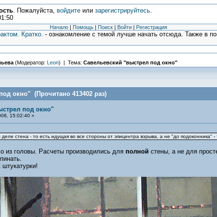
ость
. Пожалуйста,
войдите
или
зарегистрируйтесь
.
01:50
Начало
|
Помощь
|
Поиск
|
Войти
|
Регистрация
актом. Кратко.
- ознакомление с темой лучше начать отсюда. Также в п
льева
(Модератор:
Leon
) | Тема:
Савельевский "выстрел под окно"
под окно" (Прочитано 413402 раз)
ыстрел под окно"
08, 15:02:40 »
 деле стена - то есть идущая во все стороны от эпицентра взрыва, а не "до подоконника" 
ло из головы. Расчеты производились для
полной
стены, а не для прост
пинать.
к штукатурки!