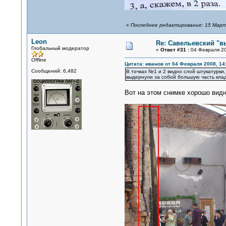
«
Последнее редактирование: 15 Марта
Leon
Re: Савельевский "в
Глобальный модератор
«
Ответ #31 :
04 Февраля 20
Offline
Цитата: иванов от 04 Февраля 2008, 14
Сообщений: 6,482
В точках №1 и 2 видно слой штукатурки
выдернули за собой большую часть кладк
Вот на этом снимке хорошо видн