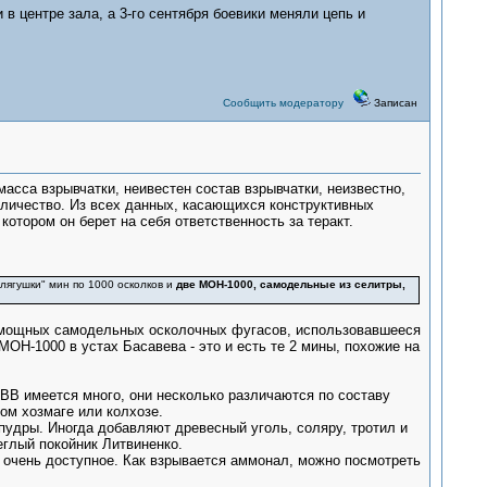
в центре зала, а 3-го сентября боевики меняли цепь и
Сообщить модератору
Записан
масса взрывчатки, неивестен состав взрывчатки, неизвестно,
оличество. Из всех данных, касающихся конструктивных
отором он берет на себя ответственность за теракт.
"лягушки" мин по 1000 осколков и
две МОН-1000, самодельные из селитры,
ие мощных самодельных осколочных фугасов, использовавшееся
ОН-1000 в устах Басавева - это и есть те 2 мины, похожие на
ВВ имеется много, они несколько различаются по составу
ом хозмаге или колхозе.
удры. Иногда добавляют древесный уголь, соляру, тротил и
еглый покойник Литвиненко.
 очень доступное. Как взрывается аммонал, можно посмотреть