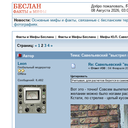
Добро пожаловать,
Г
08 Августа 2026, 03:
Новости:
Основные мифы и факты, связанные с бесланским тер
фотографиях.
Факты и Мифы Беслана
|
Факты и Мифы Беслана
|
Мифы Ю.П. Саве
Страниц:
«
1
2
3
4
»
Тема: Савельевский "выстрел 
Автор
Leon
Re: Савельевский "в
Глобальный модератор
«
Ответ #30 :
04 Февраля 20
Offline
Цитировать
Сообщений: 6,482
Учитывая, для расчетов берется в самом
Вот это - точно! Совсем вылете
желании можно было ногами рас
Кстати, по стрелке - целый кусо