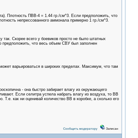
а). Плотность ПВВ-4 = 1.44 гр./см^3. Если предположить, что
лотность непрессованного аммонала примерно 1 гр./см^3.
у так. Скорее всего у боевиков просто не было штатных
о предположить, что весь объем СВУ был заполнен
 может варьироваться в широких пределах. Максимум, что там
оскопична - она быстро забирает влагу из окружающего
ивают. Если селитра успела набрать влагу из воздуха, то ВВ
 Т.е. как ни оценивай количество ВВ в коробке, а сколько его
Сообщить модератору
Записан