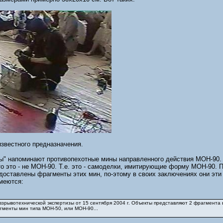
звестного предназначения.
ы" напоминают противопехотные мины направленного действия МОН-90. 
то это - не МОН-90. Т.е. это - самоделки, имитирующие форму МОН-90. 
едоставлены фрагменты этих мин, по-этому в своих заключениях они эт
имеются:
 взрывотехнической экспертизы от 15 сентября 2004 г. Объекты представляют 2 фрагмента
гменты мин типа МОН-50, или МОН-90...