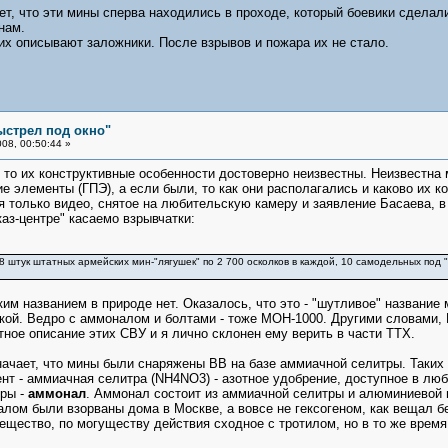
т, что эти мины сперва находились в проходе, который боевики сделали 
нам.
 их описывают заложники. После взрывов и пожара их не стало.
ыстрел под окно"
08, 00:50:44 »
, то их конструктивные особенности достоверно неизвестны. Неизвестна 
 элементы (ГПЭ), а если были, то как они располагались и каково их к
 только видео, снятое на любительскую камеру и заявление Басаева, в к
аз-центре" касаемо взрывчатки:
 (8 штук штатных армейских мин-"лягушек" по 2 700 осколков в каждой, 10 самодельных под 
ким названием в природе нет. Оказалось, что это - "шутливое" назван
ой. Ведро с аммоналом и болтами - тоже МОН-1000. Другими словами, М
тное описание этих СВУ и я лично склонен ему верить в части ТТХ.
ачает, что мины были снаряжены ВВ на базе аммиачной селитры. Таких 
ент - аммиачная селитра (NH4NO3) - азотное удобрение, доступное в люб
тры -
аммонал
. Аммонал состоит из аммиачной селитры и алюминиевой п
лом были взорваны дома в Москве, а вовсе не гексогеном, как вещал б
щество, по могуществу действия сходное с тротилом, но в то же время