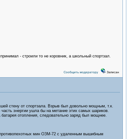
принимал - строили то не коровник, а школьный спортзал.
Сообщить модератору
Записан
вшей стену от спортзала. Взрыв был довольно мощным, т.к.
- часть энергии ушла бы на метание этих самых шариков.
а батарея отопления, следовательно заряд был мощнее.
м, противопехотных мин ОЗМ-72 с удаленным вышибным