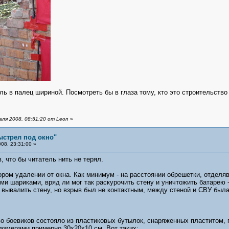
ь в палец шириной. Посмотреть бы в глаза тому, кто это строительство 
ля 2008, 08:51:20 от Leon
»
ыстрел под окно"
08, 23:31:00 »
 что бы читатель нить не терял.
ором удалении от окна. Как минимум - на расстоянии обрешетки, отделя
ми шариками, вряд ли мог так раскурочить стену и уничтожить батарею 
 вывалить стену, но взрыв был не контактным, между стеной и СВУ был
тво боевиков состояло из пластиковых бутылок, снаряженных пластито
азмерами примерно 30х20х10 см. Вот таких: