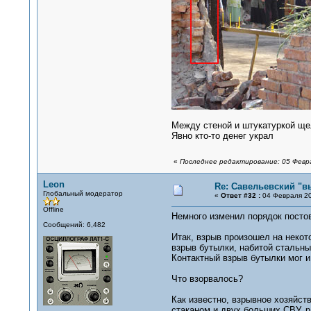
Между стеной и штукатуркой щел
Явно кто-то денег украл
«
Последнее редактирование: 05 Февра
Leon
Re: Савельевский "в
Глобальный модератор
«
Ответ #32 :
04 Февраля 20
Offline
Немного изменил порядок постов,
Сообщений: 6,482
Итак, взрыв произошел на некот
взрыв бутылки, набитой стальны
Контактный взрыв бутылки мог и
Что взорвалось?
Как известно, взрывное хозяйс
стаканом и двух больших СВУ, р