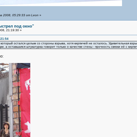
 2008, 05:29:33 от Leon
»
ыстрел под окно"
08, 21:19:30 »
:21:54
, который остался целым со стороны взрыва, хотя кирпичей не осталось. Удивительная вз
и, а оставшаяся штукатурка говорит только о качестве стены - прочность связки её с кирп
о: