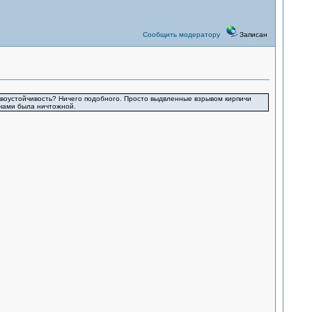
Сообщить модератору
Записан
рывоустойчивость? Ничего подобного. Просто выдвленные взрывом кирпичи
ичами была ничтожной.