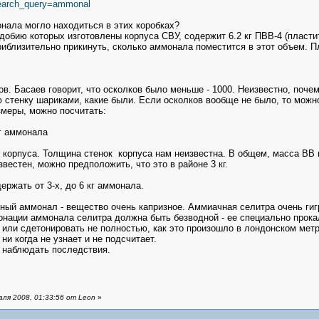
search_query=ammonal
нала могло находиться в этих коробках?
добию которых изготовлены корпуса СВУ, содержит 6.2 кг ПВВ-4 (пластит
приблизительно прикинуть, сколько аммонала поместится в этот объем. П
в. Басаев говорит, что осколков было меньше - 1000. Неизвестно, почем
 стенку шариками, какие были. Если осколков вообще не было, то можн
меры, можно посчитать:
кг аммонала
 корпуса. Толщина стенок корпуса нам неизвестна. В общем, масса ВВ
звестен, можно предположить, что это в районе 3 кг.
ржать от 3-х, до 6 кг аммонала.
ый аммонал - вещество очень капризное. Аммиачная селитра очень гигр
онации аммонала селитра должна быть безводной - ее специально прокал
или сдетонировать не полностью, как это произошло в лондонском метро.
ни когда не узнает и не подсчитает.
и наблюдать последствия.
ля 2008, 01:33:56 от Leon
»