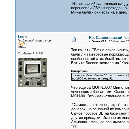
Из показаний заложников следуе
переносили СВУ из прохода к ок
Мины были - они есть на видео,
Leon
Re: Савельевский "в
Глобальный модератор
«
Ответ #33 :
05 Февраля 20
Offline
Так как эти СВУ не сохранились
Сообщений: 6,482
были ли там готовые поражающие
особенностей этих бомб, имеется
Вот что Басаев заявлял на "Кавк
Цитировать
...в минах было более 30 тыс. осколков
по 1000 осколков в каждой
).
Что еще за МОН-1000? Мин с та
чеченскими боевиками. Юмор так
МОН-90. Это - единственное вня
"Самодельные из селитры" - озн
добавок, но основной их компон
Самое простое ВВ на базе сели
другие присадки. Именно аммона
Аммонал - мощное взрывчатое ве
тут: