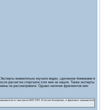
Эксперты внимательно изучали видео, сделанное боевиками в
После расчистки спортзала этих мин не нашли. Также эксперты
и мины не рассматривали. Однако наличие фрагментов мин
 взрывателя от выстрела ВОГ-25П. И потом боеприпас, и фрагмент взрывателя