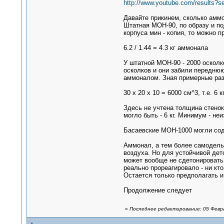
http://www.youtube.com/results?
Давайте прикинем, сколько аммо
Штатная МОН-90, по образу и по
корпуса мин - копия, то можно 
6.2 / 1.44 = 4.3 кг аммонала
У штатной МОН-90 - 2000 осколко
осколков и они забили переднюю
аммоналом. Зная примерные раз
30 х 20 х 10 = 6000 см^3, т.е. 6 
Здесь не учтена толщина стенок
могло быть - 6 кг. Минимум - неи
Басаевские МОН-1000 могли соде
Аммонал, а тем более самодельн
воздуха. Но для устойчивой дет
может вообще не сдетонировать 
реально прореагировало - ни кто 
Остается только предполагать 
Продолжение следует
«
Последнее редактирование: 05 Февра