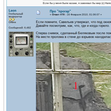
Если бы у меня были казаки, я завоевал бы мир (с) Нап
Leon
Про "прогар"
Глобальный
«
Ответ #70 :
16 Февраля 2010, 01:06:07 »
модератор
Если помните, Савельев утвержал, что под окном
Offline
Давайте посмотрим, как, что, где и когда горело.
Сообщений: 6,482
Сперва снимок, сделанный Беляковым после по
На месте пролома в стене до взрывов находилась 