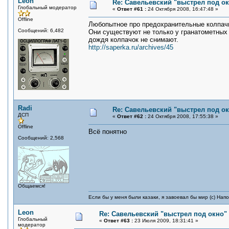
Leon
Re: Савельевский "выстрел под о
Глобальный модератор
«
Ответ #61 :
24 Октября 2008, 16:47:48 »
Offline
Любопытное про предохранительные колпачк
Сообщений: 6,482
Они существуют не только у гранатометных в
дождя колпачок не снимают.
http://saperka.ru/archives/45
Radi
Re: Савельевский "выстрел под о
ДСП
«
Ответ #62 :
24 Октября 2008, 17:55:38 »
Offline
Всё понятно
Сообщений: 2,568
Общаемся!
Если бы у меня были казаки, я завоевал бы мир (с) Нап
Leon
Re: Савельевский "выстрел под окно"
Глобальный
«
Ответ #63 :
23 Июля 2009, 18:31:41 »
модератор