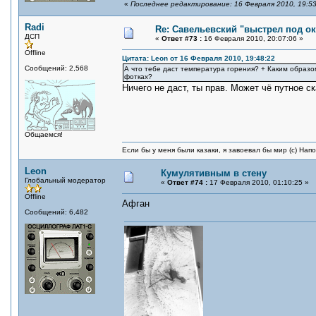
«
Последнее редактирование: 16 Февраля 2010, 19:53
Radi
Re: Савельевский "выстрел под о
ДСП
«
Ответ #73 :
16 Февраля 2010, 20:07:06 »
Offline
Цитата: Leon от 16 Февраля 2010, 19:48:22
Сообщений: 2,568
А что тебе даст температура горения? + Каким образ
фотках?
Ничего не даст, ты прав. Может чё путное ск
Общаемся!
Если бы у меня были казаки, я завоевал бы мир (с) Нап
Leon
Кумулятивным в стену
Глобальный модератор
«
Ответ #74 :
17 Февраля 2010, 01:10:25 »
Offline
Афган
Сообщений: 6,482