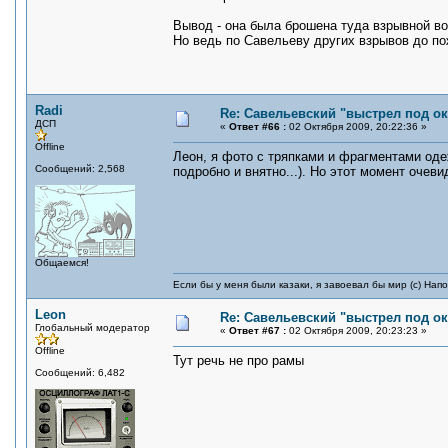
Вывод - она была брошена туда взрывной во
Но ведь по Савельеву других взрывов до п
Radi
Re: Савельевский "выстрел под о
ДСП
«
Ответ #66 :
02 Октября 2009, 20:22:36 »
Offline
Леон, я фото с тряпками и фрагментами оде
Сообщений: 2,568
подробно и внятно...). Но этот момент очеви
Общаемся!
Если бы у меня были казаки, я завоевал бы мир (с) Нап
Leon
Re: Савельевский "выстрел под о
Глобальный модератор
«
Ответ #67 :
02 Октября 2009, 20:23:23 »
Offline
Тут речь не про рамы
Сообщений: 6,482