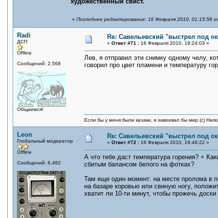
художественный свист.
«
Последнее редактирование: 16 Февраля 2010, 01:15:58 о
Radi
Re: Савельевский "выстрел под о
ДСП
«
Ответ #71 :
16 Февраля 2010, 19:24:03 »
Offline
Лев, я отправил эти снимку одному челу, ко
Сообщений: 2,568
говорил про цвет пламени и температуру гор
Общаемся!
Если бы у меня были казаки, я завоевал бы мир (с) Нап
Leon
Re: Савельевский "выстрел под о
Глобальный модератор
«
Ответ #72 :
16 Февраля 2010, 19:48:22 »
Offline
А что тебе даст температура горения? + Ка
Сообщений: 6,482
сбитым балансом белого на фотках?
Там еще один момент: на месте пролома в 
на базаре коровью или свиную ногу, положит
хватит ли 10-ти минут, чтобы прожечь доск