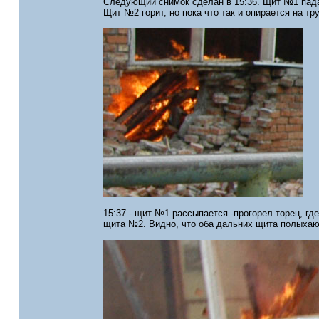
Следующий снимок сделан в 15:36. Щит №1 падае
Щит №2 горит, но пока что так и опирается на тру
15:37 - щит №1 рассыпается -прогорел торец, гд
щита №2. Видно, что оба дальних щита полыхают