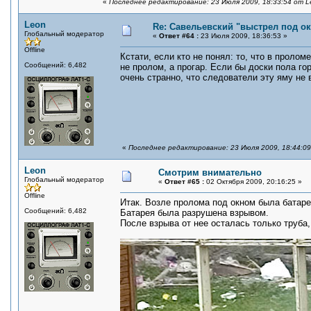
«
Последнее редактирование: 23 Июля 2009, 18:33:54 от L
Leon
Re: Савельевский "выстрел под о
Глобальный модератор
«
Ответ #64 :
23 Июля 2009, 18:36:53 »
Offline
Кстати, если кто не понял: то, что в проло
Сообщений: 6,482
не пролом, а прогар. Если бы доски пола го
очень странно, что следователи эту яму не 
«
Последнее редактирование: 23 Июля 2009, 18:44:0
Leon
Смотрим внимательно
Глобальный модератор
«
Ответ #65 :
02 Октября 2009, 20:16:25 »
Offline
Итак. Возле пролома под окном была батаре
Сообщений: 6,482
Батарея была разрушена взрывом.
После взрыва от нее осталась только труба,