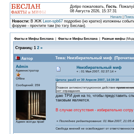
Добро пожаловать,
Гость
. Пожалу
08 Августа 2026, 15:37:31
Начало
|
Помо
Новости:
В ЖЖ
Leon-spb67
подробно (но кратко) изложены событи
форуме - прочтите там (по тэгу Беслан).
Факты и Мифы Беслана
|
Факты и Мифы Беслана
|
Разные мифы
(Мод
Страниц:
1
2
»
Тема: Неизбирательный миф (Прочитано
Автор
Admin
Неизбирательный миф
Администратор
«
:
01 Мая 2007, 02:37:14 »
Offline
Цитата: paul3 от 30 Апреля 2007, 14:39:38
Сообщений: 359
Главное антиконституционное действие-
применение
нет оправдания.
даю ТРИ дня на то, чтобы представить спи
таковым является.
В случае отсутствия - избирательно сотру
«
Последнее редактирование: 01 Мая 2007, 21:05:
Админ всегда прав!
Свобода мнений не освобождает от ответственности 