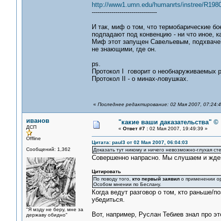
http://www1.umn.edu/humanrts/instree/R1980
---------------------------------
И так, миф о том, что термобарические б
подпадают под конвенцию - ни что иное, 
Миф этот запущен Савельевым, подхвачен
не знающими, где он.
ps.
Протокол I говорит о необнаруживаемых р
Протокол II - о минах-ловушках.
«
Последнее редактирование: 02 Мая 2007, 07:24:
иванов
"какие ваши даказательства" ©
ДСП
«
Ответ #7 :
02 Мая 2007, 19:49:39 »
Offline
Цитата: paul3 от 02 Мая 2007, 06:04:03
Сообщений: 1,362
Доказать тут никому и ничего невозможно-глухая стен
Совершенно напрасно. Мы слушаем и жде
Цитировать
По поводу того,
кто первый заявил
о применении ор
Особом мнении по Беслану.
Когда ведут разговор о том, кто раньше/
убедиться.
"Я мзду не беру, мне за
Вот, например, Руслан Тебиев знал про э
державу обидно"