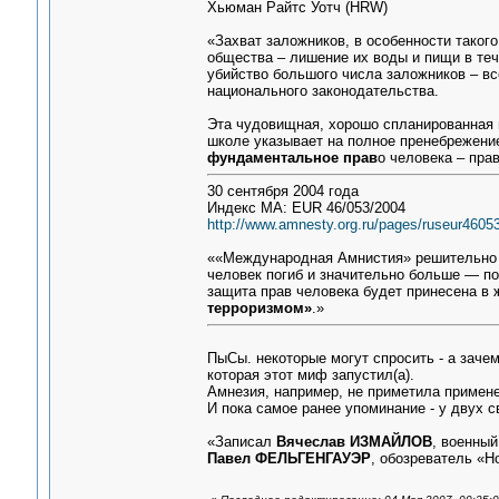
Хьюман Райтс Уотч (HRW)
«Захват заложников, в особенности таког
общества – лишение их воды и пищи в теч
убийство большого числа заложников – в
национального законодательства.
Эта чудовищная, хорошо спланированная 
школе указывает на полное пренебрежени
фундаментальное прав
о человека – пра
30 сентября 2004 года
Индекс МА: EUR 46/053/2004
http://www.amnesty.org.ru/pages/ruseur4605
««Международная Амнистия» решительно в
человек погиб и значительно больше — по
защита прав человека будет принесена в
терроризмом»
.»
ПыСы. некоторые могут спросить - а зачем
которая этот миф запустил(а).
Амнезия, например, не приметила примене
И пока самое ранее упоминание - у двух 
«Записал
Вячеслав ИЗМАЙЛОВ
, военный
Павел ФЕЛЬГЕНГАУЭР
, обозреватель «Н