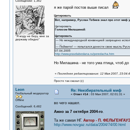
Сообщений: 1,362
я же парой постов выше писал
Цитировать
Вот, например, Руслан Тебиев знал про этот миф у
Цитировать
Голосом Милашиной
:
Цитировать
"Я мзду не беру, мне за
державу обидно"
— Но международной конвенцией запрещено использ
.......
— Поймите! — попытался донести свою мысль Русл
07.04.2005
http://www.pravdabeslana.ru/peredacha.htm
Но Милашина - не того ума птица, чтоб до
«
Последнее редактирование: 12 Мая 2007, 23:04:
Просто так сказал (с)
Leon
Re: Неизбирательный миф
Глобальный модератор
«
Ответ #14 :
03 Мая 2007, 02:01:31 »
Offline
во чего нашел.
Сообщений: 6,482
Ажно за 7 октября 2004-го
.
Та же самая НГ.
Автор - П. ФЕЛЬГЕНГАУ
http://www.novgaz.ru/data/2004/74/00.html