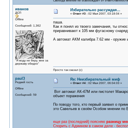
Свобода мнений не освобождает от ответственности 
иванов
Избирательно рассуждая...
ДСП
«
Ответ #3 :
02 Мая 2007, 03:18:04 »
Offline
паша.
Сообщений: 1,362
Как я понял из твоего замечания, ты отн
приравнивают к 105 мм фугасному снаряду
А автомат АКМ калибра 7.62 мм - оружие 
"Я мзду не беру, мне за
державу обидно"
Просто так сказал (с)
paul3
Re: Неизбирательный миф
Редкий гость
«
Ответ #4 :
02 Мая 2007, 06:04:03 »
Offline
Вот автомат АК-47М или пистолет Макаров
Сообщений: 59
объект поражения
По поводу того, кто первый заявил о при
это Савельев в своём Особом мнении по 
еще раз (последний) поясняю
разницу ме
Спорить с Админом в самом деле - беспол