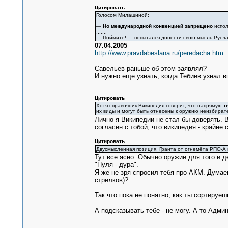
Цитировать
Голосом Милашиной:
—
Но международной конвенцией запрещено
испол
.......
— Поймите! — попытался донести свою мысль Русл
07.04.2005
http://www.pravdabeslana.ru/peredacha.htm
Савельев раньше об этом заявлял?
И нужно еще узнать, когда Тебиев узнал в
Цитировать
Хотя справочник Википедия говорит, что напрямую
т
их виды и могут быть отнесены к оружию неизбират
Лично я Википедии не стал бы доверять. 
согласен с тобой, что википедия - крайне
Цитировать
Двусмысленная позиция. Гранта от огнемёта РПО-А
Тут все ясно. Обычно оружие для того и д
"Пуля - дура".
Я же не зря спросил тебя про АКМ. Думае
стрелков)?
Так что пока не понятно, как ты сортируе
А подсказывать тебе - не могу. А то Админ