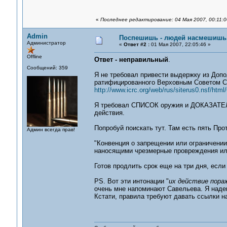
«
Последнее редактирование: 04 Мая 2007, 00:11:0
Admin
Поспешишь - людей насмешишь..
Администратор
«
Ответ #2 :
01 Мая 2007, 22:05:46 »
Offline
Ответ - неправильный
.
Сообщений: 359
Я не требовал привести выдержку из Допо
ратифицированного Верховным Советом СС
http://www.icrc.org/web/rus/siterus0.nsf/htm
Я требовал СПИСОК оружия и ДОКАЗАТЕЛЬ
действия.
Попробуй поискать тут. Там есть пять Про
Админ всегда прав!
"Конвенция о запрещении или ограничении
наносящими чрезмерные провреждения или
Готов продлить срок еще на три дня, если
PS. Вот эти интонации "
их действие пора
очень мне напоминают Савельева. Я надею
Кстати, правила требуют давать ссылки на