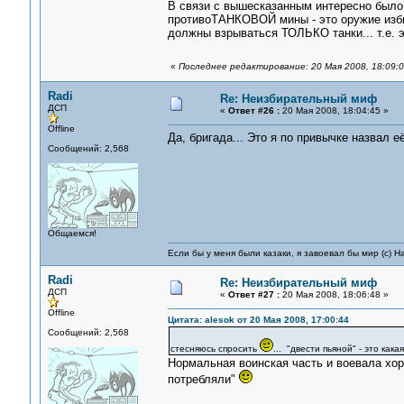
В связи с вышесказанным интересно было 
противоТАНКОВОЙ мины - это оружие изби
должны взрываться ТОЛЬКО танки... т.е. э
«
Последнее редактирование: 20 Мая 2008, 18:09:0
Radi
Re: Неизбирательный миф
ДСП
«
Ответ #26 :
20 Мая 2008, 18:04:45 »
Offline
Да, бригада... Это я по привычке назвал её
Сообщений: 2,568
Общаемся!
Если бы у меня были казаки, я завоевал бы мир (с) Н
Radi
Re: Неизбирательный миф
ДСП
«
Ответ #27 :
20 Мая 2008, 18:06:48 »
Offline
Цитата: alesok от 20 Мая 2008, 17:00:44
Сообщений: 2,568
стесняюсь спросить
... "двести пьяной" - это кака
Нормальная воинская часть и воевала хор
потребляли"