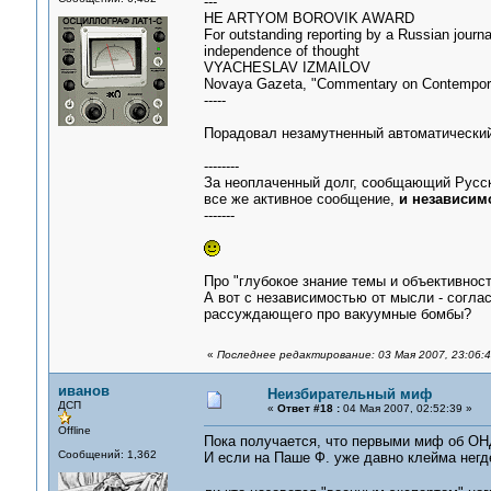
---
HE ARTYOM BOROVIK AWARD
For outstanding reporting by a Russian journa
independence of thought
VYACHESLAV IZMAILOV
Novaya Gazeta, "Commentary on Contempor
-----
Порадовал незамутненный автоматически
--------
За неоплаченный долг, сообщающий Русск
все же активное сообщение,
и независим
-------
Про "глубокое знание темы и объективност
А вот с независимостью от мысли - соглас
рассуждающего про вакуумные бомбы?
«
Последнее редактирование: 03 Мая 2007, 23:06:
иванов
Неизбирательный миф
ДСП
«
Ответ #18 :
04 Мая 2007, 02:52:39 »
Offline
Пока получается, что первыми миф об ОНД
Сообщений: 1,362
И если на Паше Ф. уже давно клейма негде