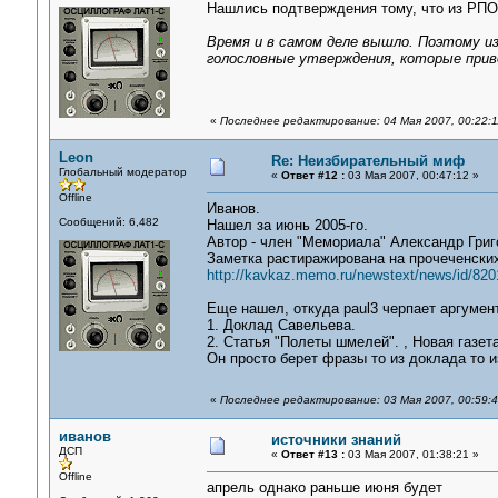
Нашлись подтверждения тому, что из РПО
Время и в самом деле вышло. Поэтому из
голословные утверждения, которые приво
«
Последнее редактирование: 04 Мая 2007, 00:22:1
Leon
Re: Неизбирательный миф
Глобальный модератор
«
Ответ #12 :
03 Мая 2007, 00:47:12 »
Offline
Иванов.
Сообщений: 6,482
Нашел за июнь 2005-го.
Автор - член "Мемориала" Александр Григ
Заметка растиражирована на прочеченски
http://kavkaz.memo.ru/newstext/news/id/820
Еще нашел, откуда paul3 черпает аргумен
1. Доклад Савельева.
2. Статья "Полеты шмелей". , Новая газета
Он просто берет фразы то из доклада то и
«
Последнее редактирование: 03 Мая 2007, 00:59:
иванов
источники знаний
ДСП
«
Ответ #13 :
03 Мая 2007, 01:38:21 »
Offline
апрель однако раньше июня будет