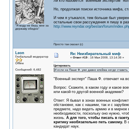
ли кто назовется "военным экспертом" но
Но, продолжая поиски источника мифа, ст
И чем я утыкался, тем больше был уверен,
остальные свои рассуждения я пишу в ра
"Я мзду не беру, мне за
http://www.reyndar.org/beslan/forum/index.p
державу обидно"
Просто так сказал (с)
Leon
Re: Неизбирательный миф
Глобальный модератор
«
Ответ #19 :
16 Мая 2008, 13:14:36 »
Offline
Цитировать
Сообщений: 6,482
И если на Паше Ф. уже давно клейма негде ставить
"Военный эксперт" Паша Ф. отвечает на в
Вопрос: Скажите, в каком году и какое в
или какой-то другой военной академии?
Ответ: Я бывал в зонах военных конфлик
обстановке, как с нашими, так и с зарубе
предмете, надо видеть армию и в мирное в
необходимости, поскольку оно нужно, что
жизнь.
А для того, чтобы писать в газе
критику необязательно петь самому.
В с
кандидат наук.