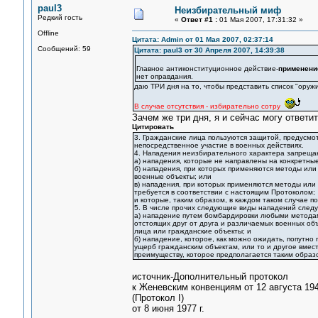
paul3
Неизбирательный миф
Редкий гость
«
Ответ #1 :
01 Мая 2007, 17:31:32 »
Offline
Цитата: Admin от 01 Мая 2007, 02:37:14
Сообщений: 59
Цитата: paul3 от 30 Апреля 2007, 14:39:38
Главное антиконституционное действие-
применени
нет оправдания.
даю ТРИ дня на то, чтобы представить список "оружи
В случае отсутствия - избирательно сотру
Зачем же три дня, я и сейчас могу ответит
Цитировать
3. Гражданские лица пользуются защитой, предусмо
непосредственное участие в военных действиях.
4. Нападения неизбирательного характера запрещаю
а) нападения, которые не направлены на конкретны
б) нападения, при которых применяются методы или
военные объекты; или
в) нападения, при которых применяются методы или 
требуется в соответствии с настоящим Протоколом;
и которые, таким образом, в каждом таком случае 
5. В числе прочих следующие виды нападений след
а) нападение путем бомбардировки любыми методами
отстоящих друг от друга и различаемых военных об
лица или гражданские объекты; и
б) нападение, которое, как можно ожидать, попутно
ущерб гражданским объектам, или то и другое вмес
преимуществу, которое предполагается таким образ
источник-Дополнительный протокол
к Женевским конвенциям от 12 августа 1
(Протокол I)
от 8 июня 1977 г.