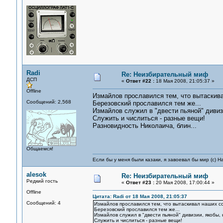
Radi
Re: Неизбирательный миф
ДСП
«
Ответ #22 :
18 Мая 2008, 21:05:37 »
Offline
Измайлов прославился тем, что вытаскива
Сообщений: 2,568
Березовский прославился тем же...
Измайлов служил в "двести пьяной" диви
Служить и числиться - разные вещи!
Разновидность Николаича, блин...
Общаемся!
Если бы у меня были казаки, я завоевал бы мир (с) Н
alesok
Re: Неизбирательный миф
Редкий гость
«
Ответ #23 :
20 Мая 2008, 17:00:44 »
Offline
Цитата: Radi от 18 Мая 2008, 21:05:37
Сообщений: 4
Измайлов прославился тем, что вытаскивал наших со
Березовский прославился тем же...
Измайлов служил в "двести пьяной" дивизии, якобы
Служить и числиться - разные вещи!