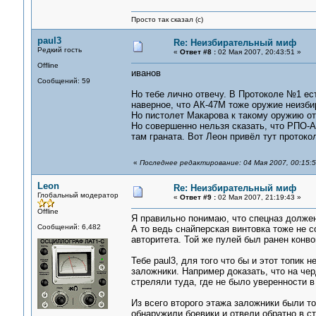
Просто так сказал (с)
paul3
Re: Неизбирательный миф
Редкий гость
«
Ответ #8 :
02 Мая 2007, 20:43:51 »
Offline
иванов
Сообщений: 59
Но тебе лично отвечу. В Протоколе №1 ес
наверное, что АК-47М тоже оружие неизбир
Но пистолет Макарова к такому оружию от
Но совершенно нельзя сказать, что РПО-А-
там граната. Вот Леон привёл тут протоко
«
Последнее редактирование: 04 Мая 2007, 00:15:
Leon
Re: Неизбирательный миф
Глобальный модератор
«
Ответ #9 :
02 Мая 2007, 21:19:43 »
Offline
Я правильно понимаю, что спецназ долже
Сообщений: 6,482
А то ведь снайперская винтовка тоже не 
авторитета. Той же пулей был ранен конво
Тебе paul3, для того что бы и этот топик 
заложники. Например доказать, что на чер
стреляли туда, где не было уверенности в
Из всего второго этажа заложники были тол
обнаружили боевики и отвели обратно в с