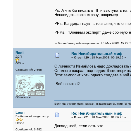
Ps. А что бы писать в НГ и выступать на 
Ненавидеть свою страну, например.
PPs. Кандидат наук - это значит, что он 
PPPs. "Военный эксперт" даже срочную н
«
Последнее редактирование: 16 Мая 2008, 15:27:
Radi
Re: Неизбирательный миф
ДСП
«
Ответ #20 :
18 Мая 2008, 00:19:19 »
Offline
О личности Измайлова надо докладовать
Сообщений: 2,568
Он много насрал, под видом благотворител
Этот замполит хоть одного солдата в бой 
Всё понятно?
Общаемся!
Если бы у меня были казаки, я завоевал бы мир (с) Н
Leon
Re: Неизбирательный миф
Глобальный модератор
«
Ответ #21 :
18 Мая 2008, 01:06:28 »
Offline
Докладывай, если есть что.
Сообщений: 6,482