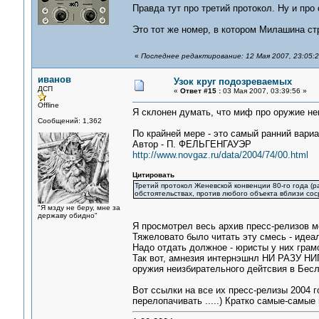
Правда тут про третий протокол. Ну и про 
Это тот же номер, в котором Милашина ст
«
Последнее редактирование: 12 Мая 2007, 23:05:
иванов
Узок круг подозреваемых
ДСП
«
Ответ #15 :
03 Мая 2007, 03:39:56 »
Offline
Я склонен думать, что миф про оружие не
Сообщений: 1,362
По крайней мере - это самый ранний вариа
Автор - П. ФЕЛЬГЕНГАУЭР
http://www.novgaz.ru/data/2004/74/00.html
Цитировать
Третий протокол Женевской конвенции 80-го года 
обстоятельствах, против любого объекта вблизи со
"Я мзду не беру, мне за
державу обидно"
Я просмотрел весь архив пресс-релизов
Тяжеловато было читать эту смесь - идеа
Надо отдать должное - юристы у них грамо
Так вот, амнезия интернэшнл НИ РАЗУ НИГ
оружия неизбирательного дейтсвия в Бесл
Вот ссылки на все их пресс-релизы 2004 г
перелопачивать .....) Кратко самые-самы