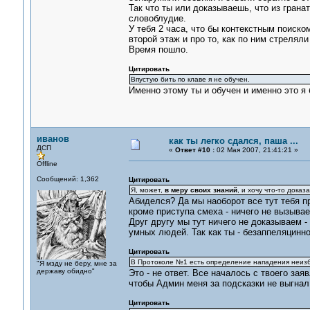
Так что ты или доказываешь, что из гран
словоблудие.
У тебя 2 часа, что бы контекстным поиско
второй этаж и про то, как по ним стреляли
Время пошло.
Цитировать
Впустую бить по клаве я не обучен.
Именно этому ты и обучен и именно это я 
иванов
как ты легко сдался, паша ...
ДСП
«
Ответ #10 :
02 Мая 2007, 21:41:21 »
Offline
Сообщений: 1,362
Цитировать
Я, может,
в меру своих знаний
, и хочу что-то доказ
Абиделся? Да мы наоборот все тут тебя пр
кроме приступа смеха - ничего не вызывае
Друг другу мы тут ничего не доказываем 
умных людей. Так как ты - безаппеляцинно
Цитировать
В Протоколе №1 есть определение нападения неиз
"Я мзду не беру, мне за
державу обидно"
Это - не ответ. Все началось с твоего за
чтобы Админ меня за подсказки не выгнал.
Цитировать