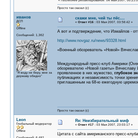
«
Последнее редактирование: 04 Мая 2007, 00:25:
Просто так сказал (с)
иванов
скажи мне, чей ты пёс....
ДСП
«
Ответ #16 :
03 Мая 2007, 03:58:42 »
Offline
А вот и подтверждение, что Измайлов - о
Сообщений: 1,362
http://www.novgaz.ru/news/93328.html
«Военный обозреватель «Новой» Вячесла
Международный пресс-клуб Америки (Over
обозревателю «Новой газеты» Вячеславу
проявленное в них мужество,
глубокое з
"Я мзду не беру, мне за
державу обидно"
публикациях и независимость точки зрени
приглашенным на 68-ю ежегодную церемо
Просто так сказал (с)
Leon
Re: Неизбирательный миф
Глобальный модератор
«
Ответ #17 :
03 Мая 2007, 23:03:17 »
Offline
Цитата с сайта американского пресс-клуба
Сообщений: 6,482