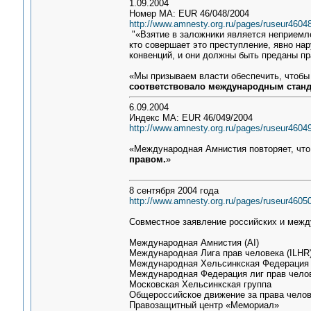
1.09.2004
Номер МА: EUR 46/048/2004
http://www.amnesty.org.ru/pages/ruseur4604
"«Взятие в заложники является неприемле
кто совершает это преступление, явно на
конвенций, и они должны быть преданы пра
«Мы призываем власти обеспечить, чтобы
соответствовало международным стан
6.09.2004
Индекс МА: EUR 46/049/2004
http://www.amnesty.org.ru/pages/ruseur4604
«Международная Амнистия повторяет, чт
правом.
»
8 сентября 2004 года
http://www.amnesty.org.ru/pages/ruseur4605
Совместное заявление российских и межд
Международная Амнистия (AI)
Международная Лига прав человека (ILHR
Международная Хельсинкская Федерация 
Международная Федерация лиг прав челов
Московская Хельсинкская группа
Общероссийское движение за права челов
Правозащитный центр «Мемориал»