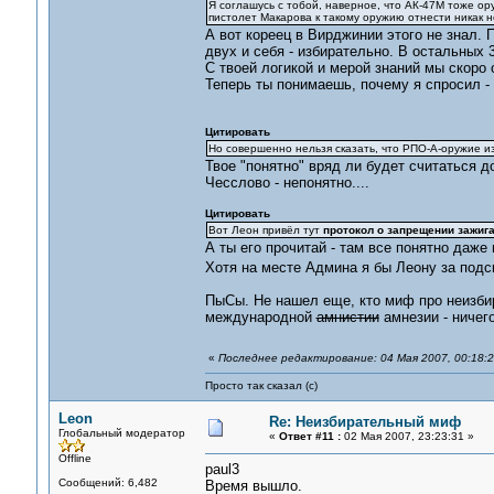
Я соглашусь с тобой, наверное, что АК-47М тоже ор
пистолет Макарова к такому оружию отнести никак н
А вот кореец в Вирджинии этого не знал. 
двух и себя - избирательно. В остальных
С твоей логикой и мерой знаний мы скоро 
Теперь ты понимаешь, почему я спросил -
Цитировать
Но совершенно нельзя сказать, что РПО-А-оружие из
Твое "понятно" вряд ли будет считаться 
Чесслово - непонятно....
Цитировать
Вот Леон привёл тут
протокол о запрещении зажига
А ты его прочитай - там все понятно даже
Хотя на месте Админа я бы Леону за подск
ПыСы. Не нашел еще, кто миф про неизбир
международной
амнистии
амнезии - ничег
«
Последнее редактирование: 04 Мая 2007, 00:18:
Просто так сказал (с)
Leon
Re: Неизбирательный миф
Глобальный модератор
«
Ответ #11 :
02 Мая 2007, 23:23:31 »
Offline
paul3
Сообщений: 6,482
Время вышло.