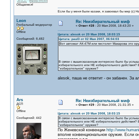
Общаемся!
Если бы у меня были казаки, я завоевал бы мир (с) Н
Leon
Re: Неизбирательный миф
Глобальный модератор
«
Ответ #28 :
20 Мая 2008, 18:43:20 »
Offline
Цитата: alesok от 20 Мая 2008, 18:03:15
Сообщений: 6,482
Цитата: paul3 от 02 Мая 2007, 06:04:03
Вот автомат АК-47М или пистолет Макарова это ор
В связи с вышесказанным интересно было бы услыш
избирательного или НЕ избирательного действия? Ве
"избирательное" оружие?
alesok, паша не ответит - он забанен. За 
Ars
Re: Неизбирательный миф
ДСП
«
Ответ #29 :
20 Мая 2008, 21:31:35 »
Offline
Цитата: alesok от 20 Мая 2008, 18:03:15
Сообщений: 442
В связи с вышесказанным интересно было бы услыш
избирательного или НЕ избирательного действия? Ве
"избирательное" оружие?
По Женевской конвенции
http://www.humani
вполне конвенциональное оружие. Если он