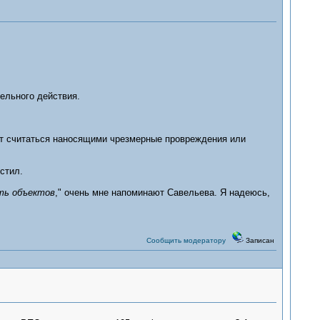
льного действия.
ут считаться наносящими чрезмерные провреждения или
стил.
ть объектов
," очень мне напоминают Савельева. Я надеюсь,
Сообщить модератору
Записан