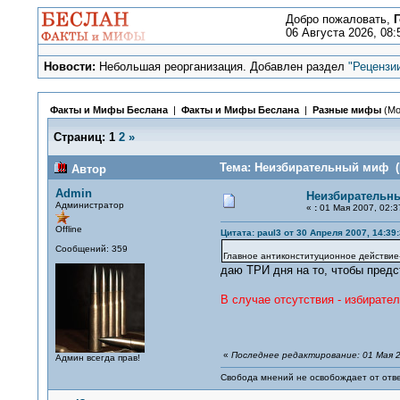
Добро пожаловать,
Г
06 Августа 2026, 08:
Новости:
Небольшая реорганизация. Добавлен раздел
"Рецензи
Факты и Мифы Беслана
|
Факты и Мифы Беслана
|
Разные мифы
(Мо
Страниц:
1
2
»
Тема: Неизбирательный миф (П
Автор
Admin
Неизбирательн
Администратор
«
:
01 Мая 2007, 02:3
Offline
Цитата: paul3 от 30 Апреля 2007, 14:39
Сообщений: 359
Главное антиконституционное действие
даю ТРИ дня на то, чтобы предс
В случае отсутствия - избирател
«
Последнее редактирование: 01 Мая 2
Админ всегда прав!
Свобода мнений не освобождает от отве