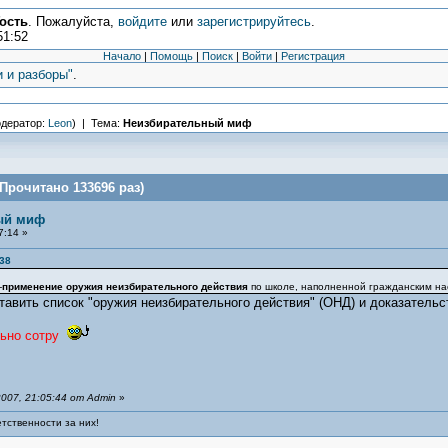
ость
. Пожалуйста,
войдите
или
зарегистрируйтесь
.
51:52
Начало
|
Помощь
|
Поиск
|
Войти
|
Регистрация
и и разборы"
.
дератор:
Leon
) | Тема:
Неизбирательный миф
рочитано 133696 раз)
ый миф
7:14 »
:38
-
применение оружия неизбирательного действия
по школе, наполненной гражданским на
тавить список "оружия неизбирательного действия" (ОНД) и доказательст
ьно сотру
007, 21:05:44 от Admin
»
тственности за них!