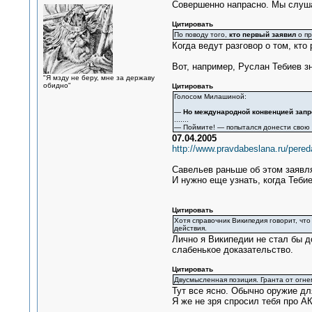
Совершенно напрасно. Мы слуш
Цитировать
По поводу того,
кто первый заявил
о пр
Когда ведут разговор о том, кт
Вот, например, Руслан Тебиев з
"Я мзду не беру, мне за державу
обидно"
Цитировать
Голосом Милашиной:
—
Но международной конвенцией зап
.......
— Поймите! — попытался донести свою
07.04.2005
http://www.pravdabeslana.ru/pere
Савельев раньше об этом заявл
И нужно еще узнать, когда Тебие
Цитировать
Хотя справочник Википедия говорит, чт
действия.
Лично я Википедии не стал бы до
слабенькое доказательство.
Цитировать
Двусмысленная позиция. Гранта от огн
Тут все ясно. Обычно оружие для
Я же не зря спросил тебя про А