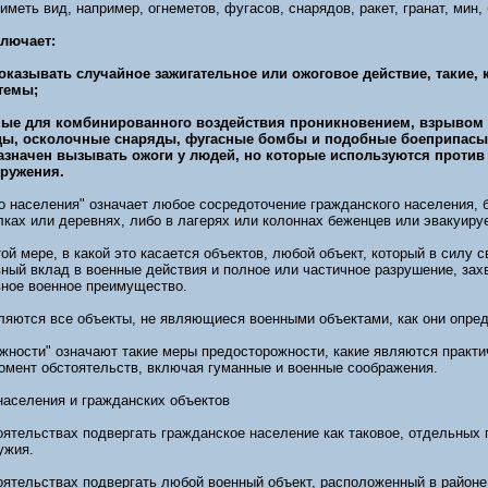
иметь вид, например, огнеметов, фугасов, снарядов, ракет, гранат, мин
ключает:
 оказывать случайное зажигательное или ожоговое действие, такие,
темы;
нные для комбинированного воздействия проникновением, взрывом
ды, осколочные снаряды, фугасные бомбы и подобные боеприпасы
азначен вызывать ожоги у людей, но которые используются против
оружения.
о населения" означает любое сосредоточение гражданского населения, б
лках или деревнях, либо в лагерях или колоннах беженцев или эвакуируе
той мере, в какой это касается объектов, любой объект, который в силу 
ный вклад в военные действия и полное или частичное разрушение, зах
вное военное преимущество.
ляются все объекты, не являющиеся военными объектами, как они опред
жности" означают такие меры предосторожности, какие являются практ
мент обстоятельств, включая гуманные и военные соображения.
населения и гражданских объектов
ятельствах подвергать гражданское население как таковое, отдельных
ужия.
оятельствах подвергать любой военный объект, расположенный в районе