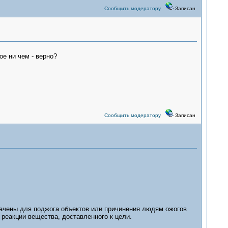
Сообщить модератору
Записан
е ни чем - верно?
Сообщить модератору
Записан
начены для поджога объектов или причинения людям ожогов
 реакции вещества, доставленного к цели.