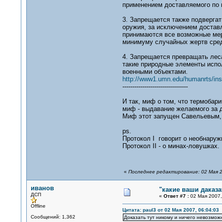
применением доставляемого по 
3. Запрещается также подверга
оружия, за исключением доставл
принимаются все возможные мер
минимуму случайных жертв сред
4. Запрещается превращать леса
такие природные элементы испол
военными объектами.
http://www1.umn.edu/humanrts/ins
---------------------------------
И так, миф о том, что термобар
миф - выдавание желаемого за 
Миф этот запущен Савельевым, 
ps.
Протокол I говорит о необнаруж
Протокол II - о минах-ловушках.
«
Последнее редактирование: 02 Мая 2
иванов
"какие ваши даказа
ДСП
«
Ответ #7 :
02 Мая 2007,
Offline
Цитата: paul3 от 02 Мая 2007, 06:04:03
Сообщений: 1,362
Доказать тут никому и ничего невозможно