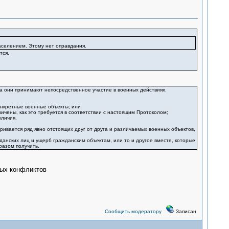
селением. Этому нет оправдания.
тся.
а они принимают непосредственное участие в военных действиях.
онкретные военные объекты; или
ичены, как это требуется в соответствии с настоящим Протоколом;
зличия.
ивается ряд явно отстоящих друг от друга и различаемых военных объектов,
данских лиц и ущерб гражданским объектам, или то и другое вместе, которые
разом получить.
ных конфликтов
Сообщить модератору
Записан