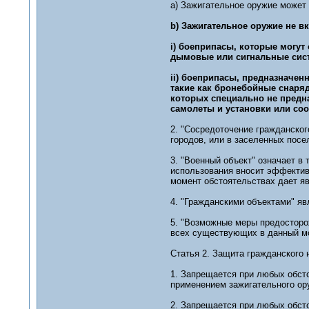
а) Зажигательное оружие может 
b) Зажигательное оружие не в
i) боеприпасы, которые могут
дымовые или сигнальные сис
ii) боеприпасы, предназначе
такие как бронебойные снаря
которых специально не предн
самолеты и установки или со
2. "Сосредоточение гражданског
городов, или в заселенных посе
3. "Военный объект" означает в 
использования вносит эффектив
момент обстоятельствах дает я
4. "Гражданскими объектами" яв
5. "Возможные меры предосторо
всех существующих в данный мо
Статья 2. Защита гражданского 
1. Запрещается при любых обсто
применением зажигательного ор
2. Запрещается при любых обст