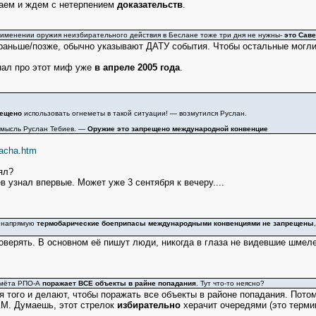
аем и ждем с нетерпением
доказательств
.
именении оружия неизбирательного действия в Беслане тоже три дня не нужны-
это Сав
о раньше/позже, обычно указывают ДАТУ события. Чтобы остальные могли
нал про этот миф уже
в апреле 2005 года
.
рещено
использовать огнеметы в такой ситуации! — возмутился Руслан.
 мысль Руслан Тебиев. —
Оружие это запрещено международной конвенцие
dacha.htm
ял?
в узнал впервые. Может уже 3 сентября к вечеру....
о напрямую
термобарические боеприпасы международными конвенциями не запрещены
верять. В основном её пишут люди, никогда в глаза не видевшие шмелей.
емёта РПО-А
поражает ВСЕ объекты в райне попадания
. Тут что-то неясно?
 того и делают, чтобы поражать все объекты в районе попадания. Потому
КМ. Думаешь, этот стрелок
избирательно
херачит очередями (это термин