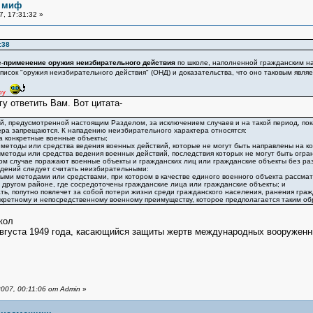
 миф
, 17:31:32 »
:38
-
применение оружия неизбирательного действия
по школе, наполненной гражданским на
писок "оружия неизбирательного действия" (ОНД) и доказательства, что оно таковым являе
ру
гу ответить Вам. Вот цитата-
й, предусмотренной настоящим Разделом, за исключением случаев и на такой период, пок
ера запрещаются. К нападению неизбирательного характера относятся:
а конкретные военные объекты;
 методы или средства ведения военных действий, которые не могут быть направлены на к
 методы или средства ведения военных действий, последствия которых не могут быть огран
ком случае поражают военные объекты и гражданских лиц или гражданские объекты без ра
адений следует считать неизбирательными:
ми методами или средствами, при котором в качестве единого военного объекта рассматр
 другом районе, где сосредоточены гражданские лица или гражданские объекты; и
ать, попутно повлечет за собой потери жизни среди гражданского населения, ранения граж
кретному и непосредственному военному преимуществу, которое предполагается таким об
кол
августа 1949 года, касающийся защиты жертв международных вооружен
007, 00:11:06 от Admin
»