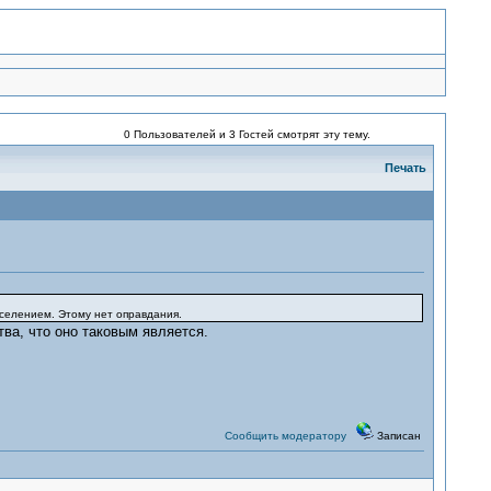
0 Пользователей и 3 Гостей смотрят эту тему.
Печать
селением. Этому нет оправдания.
ва, что оно таковым является.
Сообщить модератору
Записан