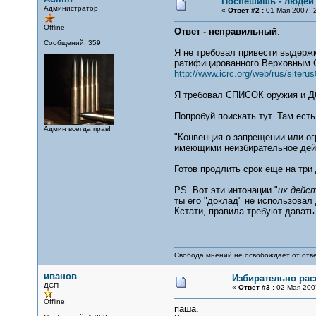
Поспешишь - людей 
Администратор
«
Ответ #2 :
01 Мая 2007, 2
Offline
Ответ - неправильный
.
Сообщений: 359
Я не требовал привести выдержк
ратифицированного Верховным С
http://www.icrc.org/web/rus/siteru
Я требовал СПИСОК оружия и Д
Попробуй поискать тут. Там ест
Админ всегда прав!
"Конвенция о запрещении или о
имеющими неизбирательное дейст
Готов продлить срок еще на три 
PS. Вот эти интонации "
их дейс
ты его "доклад" не использовал
Кстати, правила требуют давать
Свобода мнений не освобождает от отве
иванов
Избирательно расс
ДСП
«
Ответ #3 :
02 Мая 2007
Offline
паша.