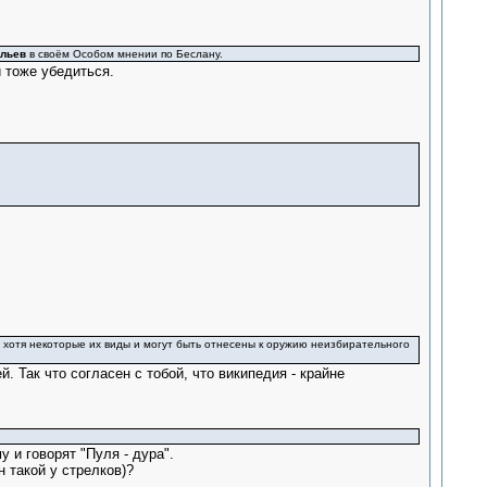
ельев
в своём Особом мнении по Беслану.
 тоже убедиться.
, хотя некоторые их виды и могут быть отнесены к оружию неизбирательного
 Так что согласен с тобой, что википедия - крайне
 и говорят "Пуля - дура".
 такой у стрелков)?