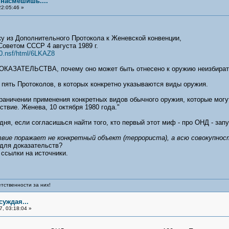
насмешишь....
2:05:46 »
у из Дополнительного Протокола к Женевской конвенции,
оветом СССР 4 августа 1989 г.
s0.nsf/html/6LKAZ8
ОКАЗАТЕЛЬСТВА, почему оно может быть отнесено к оружию неизбирате
ь пять Протоколов, в которых конкретно указываются виды оружия.
граничении применения конкретных видов обычного оружия, которые мог
вие. Женева, 10 октября 1980 года."
дня, если согласишься найти того, кто первый этот миф - про ОНД - запу
твие поражает не конкретный объект (террориста), а всю совокупнос
 для доказательств?
 ссылки на источники.
тственности за них!
уждая...
, 03:18:04 »