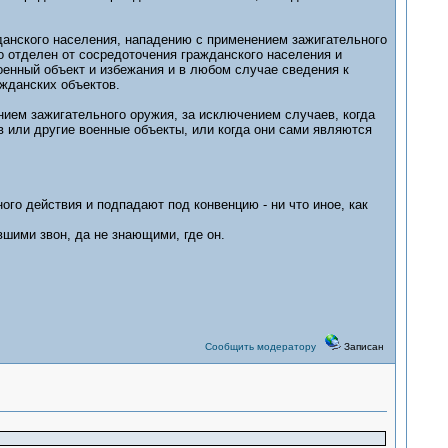
данского населения, нападению с применением зажигательного
ко отделен от сосредоточения гражданского населения и
енный объект и избежания и в любом случае сведения к
жданских объектов.
нием зажигательного оружия, за исключением случаев, когда
в или другие военные объекты, или когда они сами являются
ого действия и подпадают под конвенцию - ни что иное, как
ими звон, да не знающими, где он.
Сообщить модератору
Записан