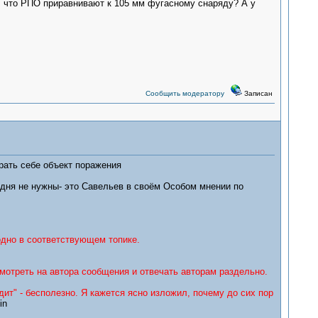
, что РПО приравнивают к 105 мм фугасному снаряду? А у
Сообщить модератору
Записан
рать себе объект поражения
 дня не нужны- это Савельев в своём Особом мнении по
одно в соответствующем топике.
смотреть на автора сообщения и отвечать авторам раздельно.
ит" - бесполезно. Я кажется ясно изложил, почему до сих пор
in