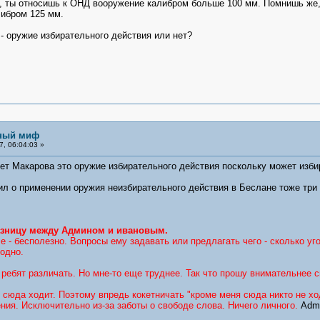
ия, ты относишь к ОНД вооружение калибром больше 100 мм. Помнишь же
либром 125 мм.
- оружие избирательного действия или нет?
ьный миф
, 06:04:03 »
ет Макарова это оружие избирательного действия поскольку может изби
вил о применении оружия неизбирательного действия в Беслане тоже три
зницу между Админом и ивановым.
 - бесполезно. Вопросы ему задавать или предлагать чего - сколько уг
одно.
 ребят различать. Но мне-то еще труднее. Так что прошу внимательнее 
 сюда ходит. Поэтому впредь кокетничать "кроме меня сюда никто не ход
ения. Исключительно из-за заботы о свободе слова. Ничего личного.
Adm