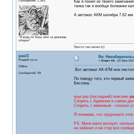
Сообщений: 1,362
Как я понял из твоего замечан
танка так и вообще болванки ка
А автомат АКМ калибра 7.62 мм 
"Я мзду не беру, мне за державу
обидно"
Просто так сказал (с)
paul3
Re: Неизбирател
Редкий гость
«
Ответ #4 :
02 Мая 2007
Offline
Вот автомат АК-47М или пистол
Сообщений: 59
По поводу того, кто первый зая
Беслану.
еще раз (последний) поясняю
ра
Спорить с Админом в самом деле
Спорить с ивановым - сколько уг
Я понимаю, что трудновато этих
PS. Меня мало волнует, сколько
не забанил и не стер все сообщ