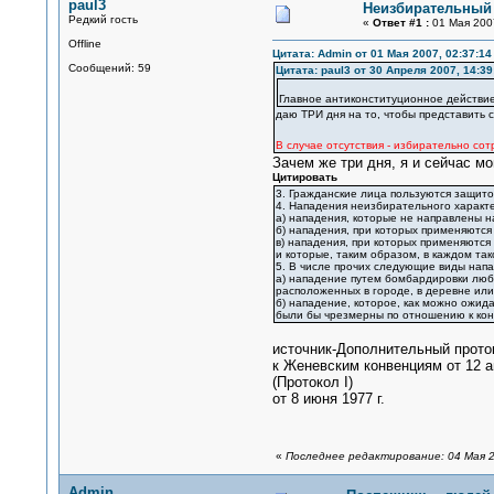
paul3
Неизбирательный
Редкий гость
«
Ответ #1 :
01 Мая 2007
Offline
Цитата: Admin от 01 Мая 2007, 02:37:14
Сообщений: 59
Цитата: paul3 от 30 Апреля 2007, 14:39
Главное антиконституционное действие
даю ТРИ дня на то, чтобы представить с
В случае отсутствия - избирательно сот
Зачем же три дня, я и сейчас мо
Цитировать
3. Гражданские лица пользуются защито
4. Нападения неизбирательного характ
а) нападения, которые не направлены н
б) нападения, при которых применяются
в) нападения, при которых применяются
и которые, таким образом, в каждом та
5. В числе прочих следующие виды нап
а) нападение путем бомбардировки любы
расположенных в городе, в деревне или
б) нападение, которое, как можно ожид
были бы чрезмерны по отношению к кон
источник-Дополнительный прото
к Женевским конвенциям от 12 
(Протокол I)
от 8 июня 1977 г.
«
Последнее редактирование: 04 Мая 2
Admin