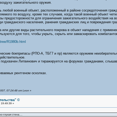
воздуху зажигательного оружия.
ть любой военный объект, расположенный в районе сосредоточения граж
яемого по воздуху, кроме тех случаев, когда такой военный объект чет
ы предосторожности для ограничения зажигательного воздействия на во
и гражданского населения, ранения гражданских лиц и повреждения гра
 или другие виды растительного покрова в объект нападения с примене
ьзуются для того, чтобы укрыть, скрыть или замаскировать комбатанто
tree/R1980b.html
ические боеприпасы (РПО-А, ТБГ7 и пр) являются оружием неизбирательн
действительное.
подхвачен Литвинович и тиражируется на форумах гражданами, слышавш
иваемых рентгеном осколках.
007, 07:24:48 от Leon
»
тельства" ©
 19:49:39 »
-глухая стена....