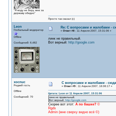
"Я мзду не беру, мне за
державу обидно"
Просто так сказал (с)
Leon
Re: С вопросами и жалобами - с
Глобальный модератор
«
Ответ #8 :
11 Апреля 2007, 15:31:06 »
Offline
линк не правильный.
Вот верный:
http://google.com
Сообщений: 6,482
xocnuc
С вопросами и жалобами - сюд
Редкий гость
«
Ответ #9 :
11 Апреля 2007, 16:06:17 »
Offline
Цитата: Leon от 11 Апреля 2007, 15:31:06
Сообщений: 70
линк не правильный.
Вот верный:
http://google.com
Скорее вот этот:
А по башке?
©
Rgds
Admin (мне сверху видно всё ©)