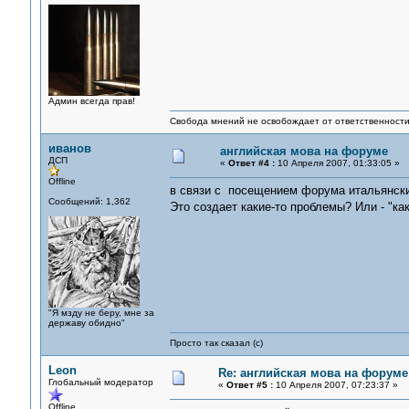
Админ всегда прав!
Свобода мнений не освобождает от ответственности 
иванов
английская мова на форуме
ДСП
«
Ответ #4 :
10 Апреля 2007, 01:33:05 »
Offline
в связи с посещением форума итальянски
Сообщений: 1,362
Это создает какие-то проблемы? Или - "к
"Я мзду не беру, мне за
державу обидно"
Просто так сказал (с)
Leon
Re: английская мова на форуме
Глобальный модератор
«
Ответ #5 :
10 Апреля 2007, 07:23:37 »
Offline