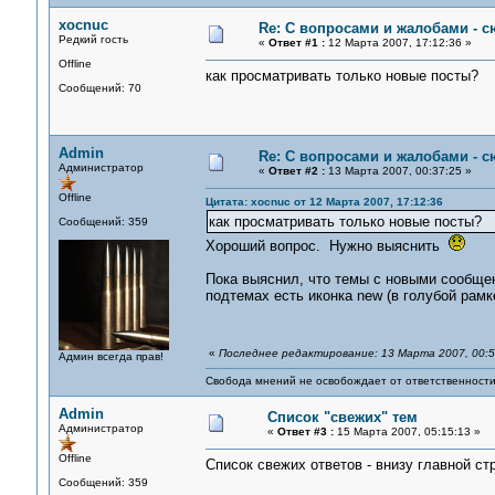
xocnuc
Re: С вопросами и жалобами - с
Редкий гость
«
Ответ #1 :
12 Марта 2007, 17:12:36 »
Offline
как просматривать только новые посты?
Сообщений: 70
Admin
Re: С вопросами и жалобами - с
Администратор
«
Ответ #2 :
13 Марта 2007, 00:37:25 »
Offline
Цитата: xocnuc от 12 Марта 2007, 17:12:36
как просматривать только новые посты?
Сообщений: 359
Хороший вопрос. Нужно выяснить
Пока выяснил, что темы с новыми сообще
подтемах есть иконка new (в голубой рамке
«
Последнее редактирование: 13 Марта 2007, 00:5
Админ всегда прав!
Свобода мнений не освобождает от ответственности 
Admin
Список "свежих" тем
Администратор
«
Ответ #3 :
15 Марта 2007, 05:15:13 »
Offline
Список свежих ответов - внизу главной с
Сообщений: 359