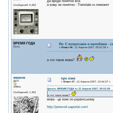
да вроде понятно всё.
а кому не понятно - Translate.ru поможет
Сообщений: 6,482
ВРЕМЯ ГОДА
Re: С вопросами и жалобами - с
Гость
«
Ответ #6 :
11 Апреля 2007, 05:01:50 »
а что такое мова?
иванов
про язик
ДСП
«
Ответ #7 :
11 Апреля 2007, 13:44:37 »
Offline
Цитата: ВРЕМЯ ГОДА от 11 Апреля 2007, 05:01:50
Сообщений: 1,362
а что такое мова?
мова - це язик по-українському
http://perevod.uaportal.com/