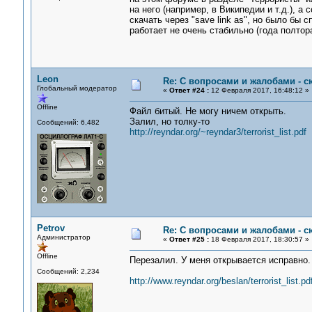
на него (например, в Википедии и т.д.), 
скачать через "save link as", но было бы 
работает не очень стабильно (года полтор
Leon
Re: С вопросами и жалобами - с
Глобальный модератор
«
Ответ #24 :
12 Февраля 2017, 16:48:12 »
Offline
Файл битый. Не могу ничем открыть.
Залил, но толку-то
Сообщений: 6,482
http://reyndar.org/~reyndar3/terrorist_list.pdf
Petrov
Re: С вопросами и жалобами - с
Администратор
«
Ответ #25 :
18 Февраля 2017, 18:30:57 »
Offline
Перезалил. У меня открывается исправно.
Сообщений: 2,234
http://www.reyndar.org/beslan/terrorist_list.pd