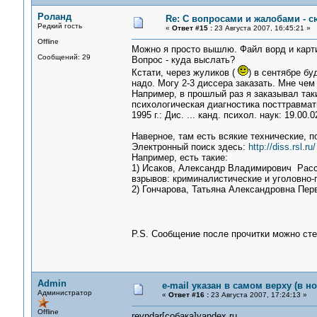
Роланд
Re: С вопросами и жалобами - с
Редкий гость
«
Ответ #15 :
23 Августа 2007, 16:45:21 »
Offline
Можно я просто вышлю. Файл ворд и картин
Сообщений: 29
Вопрос - куда выслать?
Кстати, через жуликов (
) в сентябре бу
надо. Могу 2-3 диссера заказать. Мне чем
Например, в прошлый раз я заказывал та
психологическая диагностика посттравмат
1995 г.: Дис. ... канд. психол. наук: 19.00
Наверное, там есть всякие технические, по
Электронный поиск здесь:
http://diss.rsl.ru/
Например, есть такие:
1) Исаков, Александр Владимирович Расс
взрывов: криминалистические и уголовно
2) Гончарова, Татьяна Александровна Перв
P.S. Сообщение после прочитки можно ст
Admin
e-mail указан в самом верху (в н
Администратор
«
Ответ #16 :
23 Августа 2007, 17:24:13 »
Offline
reyndar[собака]yandex.ru