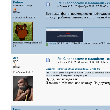
Petrov
Re: С вопросами и жалобами - с
Администратор
«
Ответ #18 :
20 Декабря 2012, 07:20:00 »
Offline
Вот такая фигня периодически наблюдаетс
строку проблему решает, а вот с главной п
Сообщений: 2,234
Насквозь отмороженный
scr.jpg
(55.26 Кб, 1159x416 - просмотрено 4006 раз
(с)
Ars
Re: С вопросами и жалобами - с
ДСП
«
Ответ #19 :
20 Декабря 2012, 08:33:52 »
Offline
Цитата: Petrov от 20 Декабря 2012, 07:20:00
Сообщений: 442
Вот такая фигня периодически наблюдается при клик
вот с главной переход - через раз.
Ну да, это всегда так.
Я лично с ЖЖ иванова захожу. По-другому
Leon