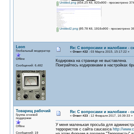
Untitled.png
(454.25 Кб, 920x900 - просмотрено 374
Untitled2.png
(95.78 Кб, 1916x900 - просмотрено 38
Leon
Re: С вопросами и жалобами - с
Глобальный модератор
«
Ответ #22 :
03 Марта 2015, 15:17:22 »
Offline
Кодировка на странице не выставлена.
Поиграйтесь кодировками в настройках бр
Сообщений: 6,482
Товарищ рабочий
Re: С вопросами и жалобами - с
Группа огневой
«
Ответ #23 :
12 Февраля 2017, 16:39:33 »
поддержки
У меня маленькая просьба для администра
Offline
террористов с сайта caucasica
http://www.c
Сообщений: 19
на этом форуме в разделе "Террористы" и