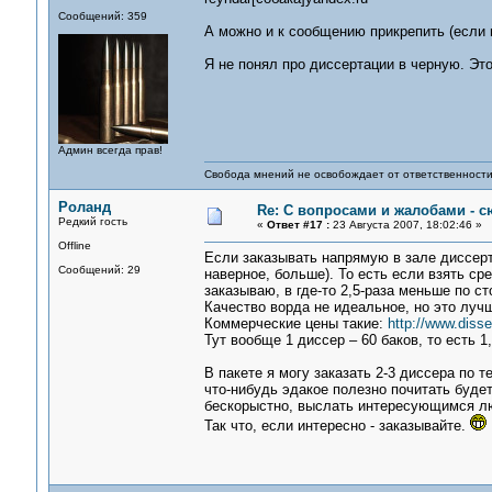
Сообщений: 359
А можно и к сообщению прикрепить (если 
Я не понял про диссертации в черную. Это
Админ всегда прав!
Свобода мнений не освобождает от ответственности 
Роланд
Re: С вопросами и жалобами - с
Редкий гость
«
Ответ #17 :
23 Августа 2007, 18:02:46 »
Offline
Если заказывать напрямую в зале диссертац
Сообщений: 29
наверное, больше). То есть если взять сре
заказываю, в где-то 2,5-раза меньше по с
Качество ворда не идеальное, но это лучш
Коммерческие цены такие:
http://www.disser
Тут вообще 1 диссер – 60 баков, то есть 1
В пакете я могу заказать 2-3 диссера по 
что-нибудь эдакое полезно почитать будет.
бескорыстно, выслать интересующимся л
Так что, если интересно - заказывайте.