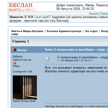
Добро пожаловать,
Гость
. Пожалу
06 Августа 2026, 23:44:32
Начало
|
Помо
Новости:
В ЖЖ
Leon-spb67
подробно (но кратко) изложены событи
форуме - прочтите там (по тэгу Беслан).
Факты и Мифы Беслана
|
Колонка Администратора
|
Тех отдел
|
Вопр
сюда
Страниц:
1
Тема: С вопросами и жалобами - сюда (
Автор
Admin
С вопросами и жалобами - сюд
Администратор
«
:
28 Января 2007, 07:34:17 »
Offline
Всё, что вызывает вопросы, замечания по
Жалобы личного характера на кого-либо из
Сообщений: 359
Админ всегда прав!
Свобода мнений не освобождает от ответственности 