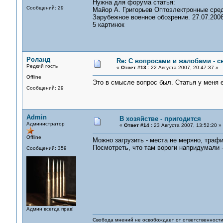
Нужна для форума статья:
Сообщений: 29
Майор А. Григорьев Оптоэлектронные сре
Зарубежное военное обозрение. 27.07.2006
5 картинок
Роланд
Re: С вопросами и жалобами - с
Редкий гость
«
Ответ #13 :
22 Августа 2007, 20:47:37 »
Offline
Это в смысле вопрос был. Статья у меня е
Сообщений: 29
Admin
В хозяйстве - пригодится
Администратор
«
Ответ #14 :
23 Августа 2007, 13:52:20 »
Offline
Можно загрузить - места не меряно, трафи
Посмотреть, что там вороги напридумали -
Сообщений: 359
Админ всегда прав!
Свобода мнений не освобождает от ответственности 