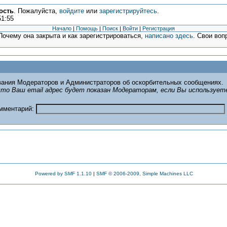
ость
. Пожалуйста,
войдите
или
зарегистрируйтесь
.
51:55
Начало
|
Помощь
|
Поиск
|
Войти
|
Регистрация
очему она закрыта и как зарегистрироваться,
написано здесь
. Свои воп
ания Модераторов и Администраторов об оскорбительных сообщениях.
то Ваш email адрес будет показан Модераторам, если Вы использует
омментарий:
Powered by SMF 1.1.10
|
SMF © 2006-2009, Simple Machines LLC