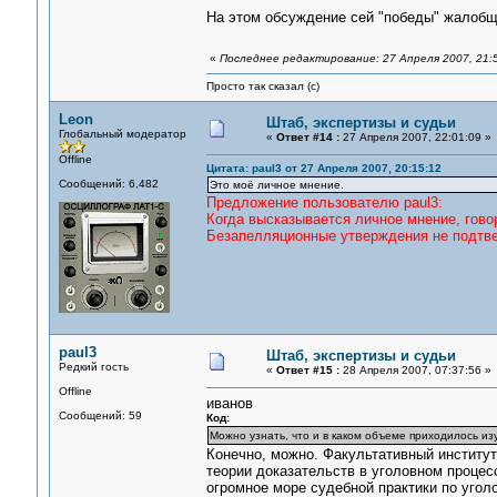
На этом обсуждение сей "победы" жало
«
Последнее редактирование: 27 Апреля 2007, 21:
Просто так сказал (с)
Leon
Штаб, экспертизы и судьи
Глобальный модератор
«
Ответ #14 :
27 Апреля 2007, 22:01:09 »
Offline
Цитата: paul3 от 27 Апреля 2007, 20:15:12
Сообщений: 6,482
Это моё личное мнение.
Предложение пользователю paul3:
Когда высказывается личное мнение, говор
Безапелляционные утверждения не подтв
paul3
Штаб, экспертизы и судьи
Редкий гость
«
Ответ #15 :
28 Апреля 2007, 07:37:56 »
Offline
иванов
Сообщений: 59
Код:
Можно узнать, что и в каком объеме приходилось из
Конечно, можно. Факультативный институт
теории доказательств в уголовном проце
огромное море судебной практики по угол