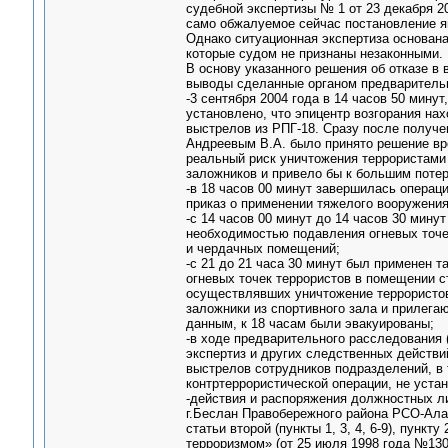
судебной экспертизы № 1 от 23 декабря 20
само обжалуемое сейчас постановление я
Однако ситуационная экспертиза основана
которые судом не признаны незаконными.
В основу указанного решения об отказе в
выводы сделанные органом предварительн
-3 сентября 2004 года в 14 часов 50 мину
установлено, что эпицентр возгорания на
выстрелов из РПГ-18. Сразу после получе
Андреевым В.А. было принято решение вре
реальный риск уничтожения террористами 
заложников и привело бы к большим поте
-в 18 часов 00 минут завершилась опера
приказ о применении тяжелого вооружения
-с 14 часов 00 минут до 14 часов 30 мин
необходимостью подавления огневых точек
и чердачных помещений;
-с 21 до 21 часа 30 минут был применен 
огневых точек террористов в помещении 
осуществлявших уничтожение террористов
заложники из спортивного зала и прилег
данным, к 18 часам были эвакуированы;
-в ходе предварительного расследования 
экспертиз и других следственных действи
выстрелов сотрудников подразделений, в 
контртеррористической операции, не уста
-действия и распоряжения должностных ли
г.Беслан Правобережного района РСО-Алан
статьи второй (пункты 1, 3, 4, 6-9), пункт
терроризмом» (от 25 июля 1998 года №13