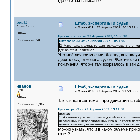
где об этом написано?
paul3
Штаб, экспертизы и судьи
Редкий гость
«
Ответ #12 :
27 Апреля 2007, 20:15:12 »
Offline
Цитата: xocnuc от 27 Апреля 2007, 19:55:10
Сообщений: 59
Цитата: paul3 от 27 Апреля 2007, 19:21:06
2. Макет школы делается для последующего его под
где об этом написано?
Это моё личное мнение. Доклад они получи
держалось, отменена судом. Фактически п
понимания, что же там взорвалось в эти 2
иванов
Штаб, экспертизы и судьи
ДСП
«
Ответ #13 :
27 Апреля 2007, 21:53:33 »
Offline
Так как
данная тема - про действия штаб
Сообщений: 1,362
Цитата: paul3 от 27 Апреля 2007, 19:21:06
иванов
1. На момент рассмотрения ходатайства потерпевши
незаконным и необоснованным ибо он в своём поста
доказательство уже не является таковым. Что тут н
Можно узнать, что и в каком объеме прих
газет?