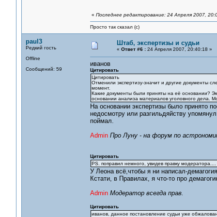
«
Последнее редактирование: 24 Апреля 2007, 20:
Просто так сказал (с)
paul3
Штаб, экспертизы и судьи
Редкий гость
«
Ответ #6 :
24 Апреля 2007, 20:40:18 »
Offline
иванов
Сообщений: 59
Цитировать
Цитировать
Отменили экспертизу-значит и другие документы сл
момент.
Какие документы были приняты на её основании? Эк
основании анализа материалов уголовного дела. Мо
На основании экспертизы было принято по
недосмотру или разгильдяйству упомянул 
поймал.
Admin
Про Луну - на форум по астрономи
Цитировать
PS. поправил немного, увидев правку модератора....
У Леона всё,чтобы я ни написал-демагогия
Кстати, в Правилах, я что-то про демагоги
Admin
Модератор всегда прав.
Цитировать
иванов, данное постановление судьи уже обжалован