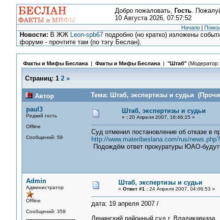
Добро пожаловать,
Гость
. Пожалу
10 Августа 2026, 07:57:52
Начало
|
Помо
Новости:
В ЖЖ
Leon-spb67
подробно (но кратко) изложены событи
форуме - прочтите там (по тэгу Беслан).
Факты и Мифы Беслана
|
Факты и Мифы Беслана
|
"Штаб"
(Модератор
Страниц:
1
2
»
Тема: Штаб, экспертизы и судьи (Прочит
Автор
paul3
Штаб, экспертизы и судьи
Редкий гость
«
:
20 Апреля 2007, 16:46:25 »
Offline
Суд отменил постановление об отказе в п
Сообщений: 59
http://www.materibeslana.com/rus/news.ph
Подождём ответ прокуратуры ЮАО-будут 
Admin
Штаб, экспертизы и судьи
Администратор
«
Ответ #1 :
24 Апреля 2007, 04:06:53 »
Offline
дата: 19 апреля 2007 /
Сообщений: 359
Ленинский районный суд г. Владикавказа