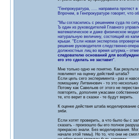
"Генпрокуратура, ..... направила протест
Впрочем, в Генпрокуратуре говорят, что 
"Мы согласились с решением суда по ситу
Ъ один из руководителей Главного управ
математическое и даже физическое модел
натуральную величину, состоящий из капи
крыши. "Если новая экспертиза опровергн
решение руководителя следственно-операт
должностных лиц во время штурма,– отме
следователю оснований для возбуждени
его это сделать не заставит
".
Мне только одно не понятно. Как результ
повлияют на оценку действий штаба?
Если цель сего эксперимента - раз и навс
помощнику Литвинович - то это несколько
Потому как Савельев от этого не перестан
повторять, дополняя ужасами собственного
те, кто верит в сказки - те будут верить.
К оценке действия штаба моделирование ф
зяби.
Если хотят проверить, а что было бы с за
сказать - произошло бы его полное разру
прекрасно знали. Без моделирования. Мог
начале этой темы). Но то, что они не смо
на обязывает граждан быть героями....