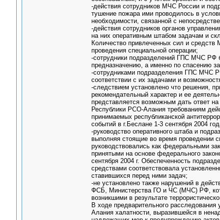
-действия сотрудников МЧС России и под
тушение пожара ими проводилось в услови
необходимости, связанной с непосредстве
-действия сотрудников органов управлен
на них оперативным штабом задачам и ск
Количество привлеченных сил и средств 
проведения специальной операции;
-сотрудники подразделений ГПС МЧС РФ 
предназначению, а именно по спасению з
-сотрудниками подразделения ГПС МЧС Р
соответствии с их задачами и возможност
-следствием установлено что решения, п
рекомендательный характер и ее деятельн
представляется возможным дать ответ на 
Республики РСО-Алания требованиям дейс
принимаемых республиканской антитеррори
событий в г.Беслане 1-3 сентября 2004 го
-руководство оперативного штаба и подр
выполняя стоящие во время проведении с
руководствовались как федеральными зак
принятыми на основе федерального законо
сентября 2004 г. Обеспеченность подразд
средствами соответствовала установленн
ставившихся перед ними задач;
-не установлено также нарушений в дейс
ФСБ, Министерства ГО и ЧС (МЧС) РФ, ко
возникшими в результате террористического
В ходе предварительного расследования 
Алания халатности, выразившейся в нена
надлежащих мер к предупреждению актов