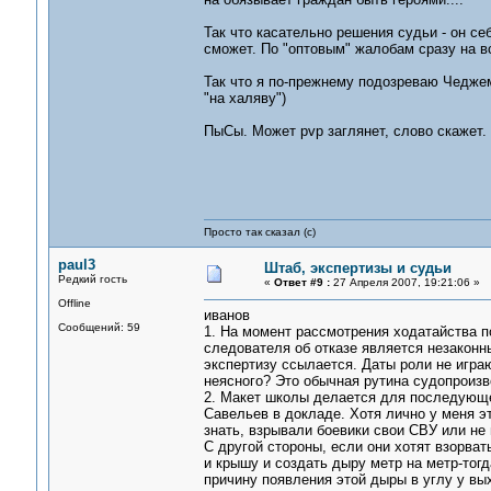
Так что касательно решения судьи - он с
сможет. По "оптовым" жалобам сразу на вс
Так что я по-прежнему подозреваю Чеджемо
"на халяву")
ПыСы. Может pvp заглянет, слово скажет.
Просто так сказал (с)
paul3
Штаб, экспертизы и судьи
Редкий гость
«
Ответ #9 :
27 Апреля 2007, 19:21:06 »
Offline
иванов
Сообщений: 59
1. На момент рассмотрения ходатайства п
следователя об отказе является незаконн
экспертизу ссылается. Даты роли не играю
неясного? Это обычная рутина судопроизв
2. Макет школы делается для последующе
Савельев в докладе. Хотя лично у меня э
знать, взрывали боевики свои СВУ или не
С другой стороны, если они хотят взорват
и крышу и создать дыру метр на метр-тогд
причину появления этой дыры в углу у вы