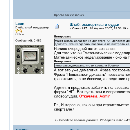
Просто так сказал (с)
Leon
Штаб, экспертизы и судьи
Глобальный модератор
«
Ответ #17 :
28 Апреля 2007, 19:56:19 »
Offline
Цитировать
Сообщений: 6,482
Макет школы делается не для этого. Он делается дл
доказать, что их сделали боевики, а не выстрелы и
Налицо очередной поток сознания.
Для того что бы "математически смоделиро
Математическое моделирование - оно на т
Цитировать
попытаться доказать, что их сделали боевики
А вот это уже демагогия. Фраза построена
Фраза "Попытаться доказать" призвана по
гранатометы, а не боевики, а следствие п
Админ, я предлагаю забанить пользователя
форум "НГ". Вот пусть там и испражняется
словоблудии.
Откачаем
. Admin
Ps, Интересно, как они при строительств
спортзале?
«
Последнее редактирование: 29 Апреля 2007, 04:
xocnuc