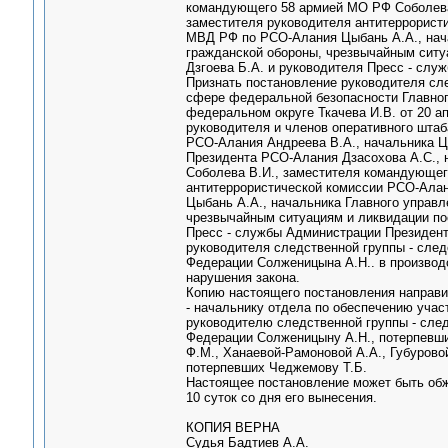
командующего 58 армией МО РФ Соболева
заместителя руководителя антитеррорист
МВД РФ по РСО-Алания Цыбань А.А., нача
гражданской обороны, чрезвычайным ситу
Дзгоева Б.А. и руководителя Пресс - слу
Признать постановление руководителя сле
сфере федеральной безопасности Главно
федеральном округе Ткачева И.В. от 20 ап
руководителя и членов оперативного штаб
РСО-Алания Андреева В.А., начальника Ц
Президента РСО-Алания Дзасохова А.С.,
Соболева В.И., заместителя командующег
антитеррористической комиссии РСО-Алан
Цыбань А.А., начальника Главного управ
чрезвычайным ситуациям и ликвидации по
Пресс - службы Администрации Президент
руководителя следственной группы - сле
Федерации Солженицына А.Н.. в производ
нарушения закона.
Копию настоящего постановления направи
- начальнику отдела по обеспечению учас
руководителю следственной группы - сле
Федерации Солженицыну А.Н., потерпевшим
Ф.М., Ханаевой-Рамоновой А.А., Губуровой
потерпевших Чеджемову Т.Б.
Настоящее постановление может быть обж
10 суток со дня его вынесения.
КОПИЯ ВЕРНА
Судья Бадтиев А.А.