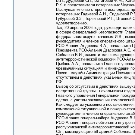
В.Н., Дудиевой СП., Батаговой Ф.М., Хана
Р.К. и представителя потерпевших Чеджем
Выслушав мнение сторон и исследовав пр
потерпевших Гадиевой А.Н., Сидаковой Р.Б
Губуровой 3.3., Торчиновой Р.Т., Цгоевой
удовлетворению.
Так, 20 апреля 2006 года, руководителем
в сфере федеральной безопасности Главн
федеральном округе Ткачевым И.В., вынес
руководителя и членов оперативного штаб
РСО-Алания Андреева В.А., начальника Ц
Президента РСО-Алания Дзасохова А.С, 
Соболева В.И., заместителя командующег
антитеррористической комиссии РСО-Алан
Цыбань А.А., начальника Главного управ
чрезвычайным ситуациям и ликвидации по
Пресс - службы Администрации Президента
отсутствием в действиях указанных лиц пр
РФ.
Вывод об отсутствии в действиях вышеука
следственной группы - начальником отде
Главного управления Генеральной прокур
сделан с учетом заключения комплексной 
Как следует из указанного постановления
комплексной ситуационной и пожарно-техн
руководителя и членов оперативного штаб
РСО-Алания генерал-майора Андреева В.А
РСО-Алания генерал-лейтенанта внутренн
республиканской антитеррористической к
СБ., командующего 58 армией Соболева В