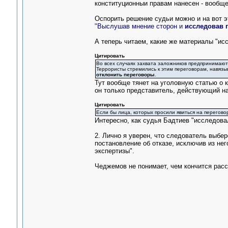
конституционныи правам нанесен - вообще
Оспорить решение судьи можно и на вот э
"Выслушав мнение сторон и
исследовав 
А теперь читаем, какие же материалы "ис
Цитировать
Во всех случаях захвата заложников предпринимают
Террористы стремились к этим переговорам, навязы
отклонить переговоры
.
Тут вообще тянет на уголовную статью о к
он только представитель, действующий на 
Цитировать
Если бы лица, которых просили явиться на переговор
Интересно, как судья Бадтиев "исследова
2. Лично я уверен, что следователь выбер
постановление об отказе, исключив из не
экспертизы".
Чеджемов не понимает, чем кончится рассм