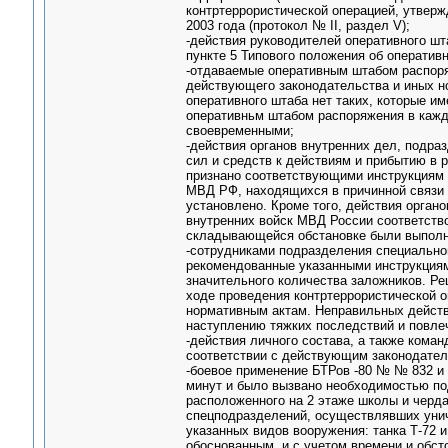
контртеррористической операцией, утвер
2003 года (протокол № II, раздел V);
-действия руководителей оперативного ш
пункте 5 Типового положения об оператив
-отдаваемые оперативным штабом распор
действующего законодательства и иных н
оперативного штаба нет таких, которые 
оперативньм штабом распоряжения в кажд
своевременными;
-действия органов внутренних дел, подра
сил и средств к действиям и прибытию в 
признано соответствующими инструкциям
МВД РФ, находящихся в причинной связи 
установлено. Кроме того, действия орган
внутренних войск МВД России соответств
складывающейся обстановке были выполн
-сотрудниками подразделения специально
рекомендованные указанными инструкция
значительного количества заложников. Ре
ходе проведения контртеррористической 
нормативным актам. Неправильных действ
наступлению тяжких последствий и повле
-действия личного состава, а также кома
соответствии с действующим законодател
-боевое применение БТРов -80 № № 832 и 
минут и было вызвано необходимостью под
расположенного на 2 этаже школы и черд
спецподразделений, осуществлявших унич
указанных видов вооружения: танка Т-72 
обоснованным, и с учетом времени и обст