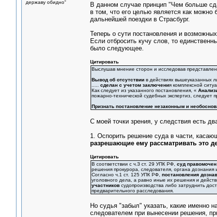
державу обидно"
В данном случае принцип "Чем больше сд
в том, что его целью является как можно 
дальнейшей поездки в Страсбург.
Теперь о сути постановления и возможных
Если отбросить кучу слов, то единственн
было следующее.
Цитировать
Выслушав мнение сторон и исследовав представленн
Вывод об отсутствии
в действиях вышеуказанных л
.....
сделан с учетом заключени
я комплексной ситу
Как следует из указанного постановления, «
Анализ
пожарно-технической судебных экспертиз, следует при
Признать постановление незаконным и необоснова
С моей точки зрения, у следствия есть дв
1. Оспорить решение суда в части, касаю
разрешающие ему рассматривать это д
Цитировать
В соответствии с ч.З ст. 29 УПК РФ,
суд правомочен
решения прокурора, следователя, органа дознания и
Согласно ч.1 ст. 125 УПК РФ,
постановления дозна
уголовного дела, а равно иные их решения и действ
участников
судопроизводства либо затруднить дост
предварительного расследования.
Но судья "забыл" указать, какие именно 
следователем при вынесении решения, пр