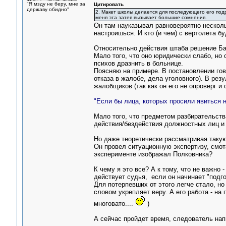
"Я мзду не беру, мне за
Цитировать
державу обидно"
2. Макет школы делается для последующего его под
меня эта затея вызывает большие сомнения.
Он там науказывал равновероятно несколь
настроишься. И кто (и чем) с вертолета бу
Относительно действия штаба решение Ба
Мало того, что оно юридически слабо, но 
психов дразнить в больнице.
Поясняю на примере. В постановлении гов
отказа в жалобе, дела уголовного). В ре
жалобщиков (так как он его не опроверг и 
"Если бы лица, которых просили явиться н
Мало того, что предметом разбирательства
действия/бездействия должностных лиц и 
Но даже теоретически рассматривая такую
Он провел ситуационную экспертизу, смот
эксперименте изображал Полковника?
К чему я это все? А к тому, что не важно 
действует судья, если он начинает "подго
Для потерпевших от этого легче стало, н
словом укрепляет веру. А его работа - на
многовато....
)
А сейчас пройдет время, следователь напиш