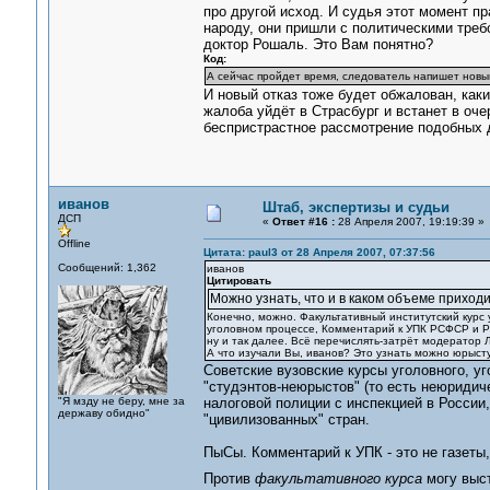
про другой исход. И судья этот момент п
народу, они пришли с политическими треб
доктор Рошаль. Это Вам понятно?
Код:
А сейчас пройдет время, следователь напишет новый 
И новый отказ тоже будет обжалован, как
жалоба уйдёт в Страсбург и встанет в оче
беспристрастное рассмотрение подобных 
иванов
Штаб, экспертизы и судьи
ДСП
«
Ответ #16 :
28 Апреля 2007, 19:19:39 »
Offline
Цитата: paul3 от 28 Апреля 2007, 07:37:56
Сообщений: 1,362
иванов
Цитировать
Можно узнать, что и в каком объеме приход
Конечно, можно. Факультативный институтский курс 
уголовном процессе, Комментарий к УПК РСФСР и Р
ну и так далее. Всё перечислять-затрёт модератор Л
А что изучали Вы, иванов? Это узнать можно юрыст
Советские вузовские курсы уголовного, у
"студэнтов-неюрыстов" (то есть неюридич
"Я мзду не беру, мне за
налоговой полиции с инспекцией в России,
державу обидно"
"цивилизованных" стран.
ПыСы. Комментарий к УПК - это не газеты,
Против
факультативного курса
могу выс