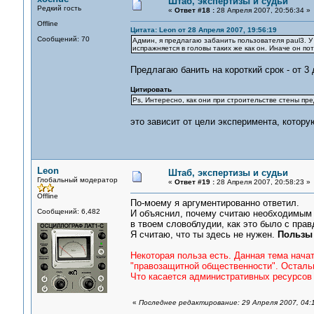
Штаб, экспертизы и судьи
Редкий гость
«
Ответ #18 :
28 Апреля 2007, 20:56:34 »
Offline
Цитата: Leon от 28 Апреля 2007, 19:56:19
Сообщений: 70
Админ, я предлагаю забанить пользователя paul3. У 
испражняется в головы таких же как он. Иначе он по
Предлагаю банить на короткий срок - от 3 
Цитировать
Ps, Интересно, как они при строительстве стены пр
это зависит от цели эксперимента, котору
Leon
Штаб, экспертизы и судьи
Глобальный модератор
«
Ответ #19 :
28 Апреля 2007, 20:58:23 »
Offline
По-моему я аргументированно ответил.
Сообщений: 6,482
И объяснил, почему считаю необходимым п
в твоем словоблудии, как это было с прав
Я считаю, что ты здесь не нужен.
Пользы 
Некоторая польза есть. Данная тема начат
"правозащитной общественности". Осталь
Что касается административных ресурсов -
«
Последнее редактирование: 29 Апреля 2007, 04: