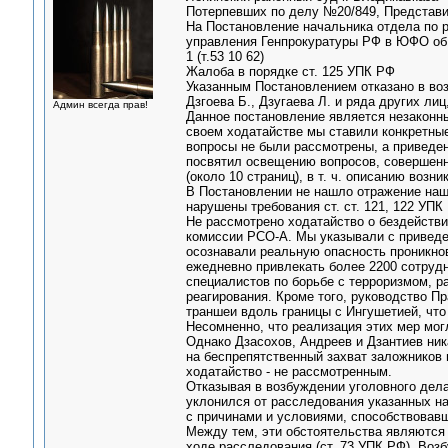
Потерпевших по делу №20/849, Представи
На Постановление начальника отдела по 
управления Генпрокуратуры РФ в ЮФО об от
1 (т.53 10 62)
Жалоба в порядке ст. 125 УПК РФ
Указанным Постановлением отказано в воз
Дзгоева Б., Дзугаева Л. и ряда других ли
Админ всегда прав!
Данное постановление является незаконны
своем ходатайстве мы ставили конкретные
вопросы не были рассмотрены, а приведе
посвятил освещению вопросов, совершенн
(около 10 страниц), в т. ч. описанию возн
В Постановлении не нашло отражение наше
нарушены требования ст. ст. 121, 122 УПК
Не рассмотрено ходатайство о бездействи
комиссии РСО-А. Мы указывали с приведен
осознавали реальную опасность проникно
ежедневно привлекать более 2200 сотруд
специалистов по борьбе с терроризмом, р
реагирования. Кроме того, руководство 
траншеи вдоль границы с Ингушетией, что
Несомненно, что реализация этих мер мог
Однако Дзасохов, Андреев и Дзантиев ник
на беспрепятственный захват заложников 
ходатайство - не рассмотренным.
Отказывая в возбуждении уголовного дел
уклонился от расследования указанных на
с причинами и условиями, способствовав
Между тем, эти обстоятельства являются
ходе расследования (ст. 73 УПК РФ). Воз