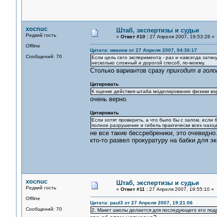
xocnuc
Штаб, экспертизы и судьи
Редкий гость
«
Ответ #10 :
27 Апреля 2007, 19:53:28 »
Offline
Цитата: иванов от 27 Апреля 2007, 04:36:17
Сообщений: 70
Если цель сего эксперимента - раз и навсегда заткн
несколько сложный и дорогой способ, по-моему.
Столько вариантов сразу
приходит в голо
Цитировать
К оценке действия штаба моделирование физики взр
очень верно.
Цитировать
Если хотят проверить, а что было бы с залом, если
полное разрушение и гибель практически всех нахо
не все такие бессребреники, это очевидно
кто-то развел прокуратуру на бабки для э
xocnuc
Штаб, экспертизы и судьи
Редкий гость
«
Ответ #11 :
27 Апреля 2007, 19:55:10 »
Offline
Цитата: paul3 от 27 Апреля 2007, 19:21:06
Сообщений: 70
2. Макет школы делается для последующего его под