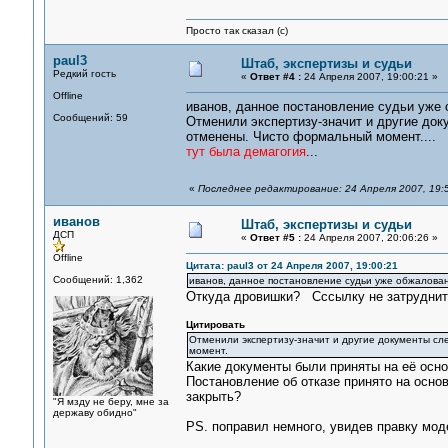
Просто так сказал (с)
paul3
Штаб, экспертизы и судьи
Редкий гость
«
Ответ #4 :
24 Апреля 2007, 19:00:21 »
Offline
иванов, данное постановление судьи уже
Сообщений: 59
Отменили экспертизу-значит и другие док
отменены. Чисто формальный момент....
тут была демагогия
...
«
Последнее редактирование: 24 Апреля 2007, 19:
иванов
Штаб, экспертизы и судьи
ДСП
«
Ответ #5 :
24 Апреля 2007, 20:06:26 »
Offline
Цитата: paul3 от 24 Апреля 2007, 19:00:21
Сообщений: 1,362
иванов, данное постановление судьи уже обжалован
Откуда дровишки? Сссылку не затруднит
Цитировать
Отменили экспертизу-значит и другие документы сл
момент.
Какие документы были приняты на её осно
Постановление об отказе принято на осно
закрыть?
"Я мзду не беру, мне за
державу обидно"
PS. поправил немного, увидев правку моде