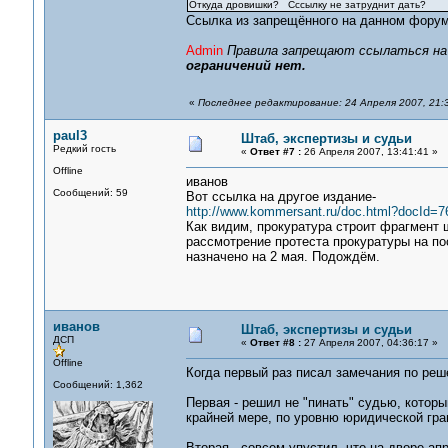
Откуда дровишки? Сссылку не затруднит дать?
Ссылка из запрещённого на данном форуме
Admin
Правила запрещают ссылаться н
ограничений нет.
«
Последнее редактирование: 24 Апреля 2007, 21:
paul3
Штаб, экспертизы и судьи
Редкий гость
«
Ответ #7 :
26 Апреля 2007, 13:41:41 »
Offline
иванов
Сообщений: 59
Вот ссылка на другое издание-
http://www.kommersant.ru/doc.html?docId=7
Как видим, прокуратура строит фрагмент ш
рассмотрение протеста прокуратуры на по
назначено на 2 мая. Подождём.
иванов
Штаб, экспертизы и судьи
ДСП
«
Ответ #8 :
27 Апреля 2007, 04:36:17 »
Offline
Когда первый раз писал замечания по ре
Сообщений: 1,362
Первая - решил не "пинать" судью, которы
крайней мере, по уровню юридической гра
Вторая - совсем упустил, что на дворе а