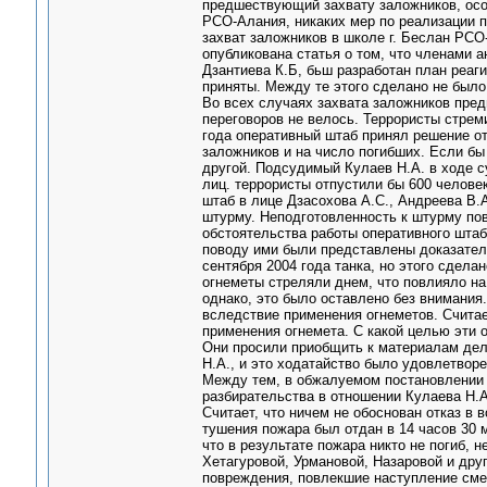
предшествующий захвату заложников, осо
РСО-Алания, никаких мер по реализации п
захват заложников в школе г. Беслан РСО-
опубликована статья о том, что членами а
Дзантиева К.Б, бьш разработан план реаги
приняты. Между те этого сделано не было
Во всех случаях захвата заложников пре
переговоров не велось. Террористы стреми
года оперативный штаб принял решение от
заложников и на число погибших. Если бы 
другой. Подсудимый Кулаев Н.А. в ходе су
лиц. террористы отпустили бы 600 челове
штаб в лице Дзасохова А.С., Андреева В.А.
штурму. Неподготовленность к штурму пов
обстоятельства работы оперативного штаб
поводу ими были представлены доказатель
сентября 2004 года танка, но этого сделан
огнеметы стреляли днем, что повлияло на
однако, это было оставлено без внимания
вследствие применения огнеметов. Считае
применения огнемета. С какой целью эти 
Они просили приобщить к материалам дел
Н.А., и это ходатайство было удовлетворе
Между тем, в обжалуемом постановлении н
разбирательства в отношении Кулаева Н.А
Считает, что ничем не обоснован отказ в 
тушения пожара был отдан в 14 часов 30 м
что в результате пожара никто не погиб, 
Хетагуровой, Урмановой, Назаровой и друг
повреждения, повлекшие наступление смер