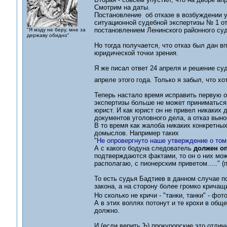
Смотрим на даты.
Постановление об отказе в возбуждении 
ситуационной судебной экспертизы № 1 от
постановлением Ленинского районного суд
"Я мзду не беру, мне за
державу обидно"
Но тогда получается, что отказ был дан в
юридической точки зрения.
Я же писал ответ 24 апреля и решение су
апреле этого года. Только я забыл, что хо
Теперь настало время исправить первую о
экспертизы больше не может приниматься к
юрист. И как юрист он не привел никаких 
документов уголовного дела, а отказ выно
В то время как жалоба никаких конкретны
домыслов. Например таких
"
Не опровергнуто наше утверждение о том
А с какого бодуна следователь
должен оп
подтверждаются фактами, то он о них мож
располагаю, с пионерским приветом....." (п
То есть судья Бадтиев в данном случае п
закона, а на сторону более громко кричащ
Но сколько не кричи - "танки, танки" - ф
А в этих воплях потонут и те крохи в об
должно.
И (если верить Ъ) прокурорские это отлич