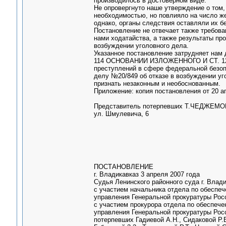
производилось в достоверном виде.
Не опровергнуто наше утверждение о том,
необходимостью, но повлияло на число же
однако, органы следствия оставляли их б
Постановление не отвечает также требов
нами ходатайства, а также результаты пр
возбуждении уголовного дела.
Указанное постановление затрудняет нам 
114 ОСНОВАНИИ ИЗЛОЖЕННОГО И СТ. 125
преступлений в сфере федеральной безопа
делу №20/849 об отказе в возбуждении уго
признать незаконным и необоснованным.
Приложение: копия постановления от 20 а
Представитель потерпевших Т.ЧЕДЖЕМО
ул. Шмулевича, 6
ПОСТАНОВЛЕНИЕ
г. Владикавказ 3 апреля 2007 года
Судья Ленинского районного суда г. Влад
с участием начальника отдела по обеспеч
управления Генеральной прокуратуры Рос
с участием прокурора отдела по обеспече
управления Генеральной прокуратуры Рос
потерпевших Гадиевой А.Н., Сидаковой Р.Б