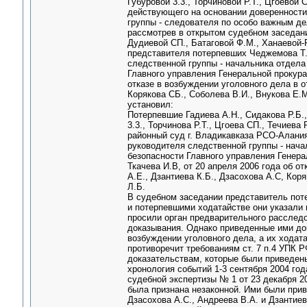
Губуровой 3.3., Торчиновой Р.Т., Цгоевой
действующего на основании доверенности 
группы - следователя по особо важным д
рассмотрев в открытом судебном заседани
Дудиевой СП., Батаговой Ф.М., Ханаевой-Ра
представителя потерпевших Чеджемова Т.
следственной группы - начальника отдел
Главного управления Генеральной прокура
отказе в возбуждении уголовного дела в о
Корякова СБ., Соболева В.И., Внукова Е.М.
установил:
Потерпевшие Гадиева А.Н., Сидакова Р.Б.,
3.3., Торчинова Р.Т., Цгоева СП., Течиев
районный суд г. Владикавказа РСО-Алани
руководителя следственной группы - нач
безопасности Главного управления Генер
Ткачева И.В, от 20 апреля 2006 года об о
А.Е., Дзантиева К.Б., Дзасохова А.С, Кор
Л.Б.
В судебном заседании представитель пот
и потерпевшими ходатайстве они указали 
просили орган предварительного расследов
доказывания. Однако приведенные ими до
возбуждении уголовного дела, а их ходат
противоречит требованиям ст. 7 п.4 УПК Р
доказательствам, которые были приведены
хронология событий 1-3 сентября 2004 го
судебной экспертизы № 1 от 23 декабря 2
была признана незаконной. Ими были прив
Дзасохова А.С., Андреева В.А. и Дзантиев