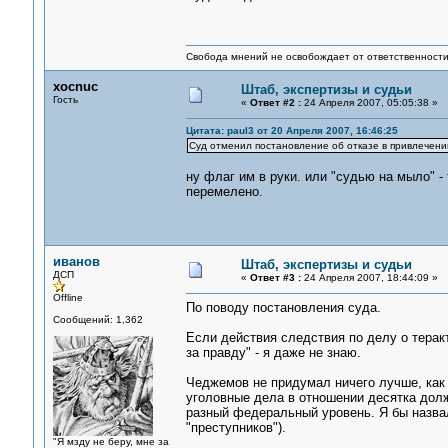
Свобода мнений не освобождает от ответственности 
xocnuс
Штаб, экспертизы и судьи
Гость
«
Ответ #2 :
24 Апреля 2007, 05:05:38 »
Цитата: paul3 от 20 Апреля 2007, 16:46:25
Суд отменил постановление об отказе в привлечени
ну флаг им в руки. или "судью на мыло" 
перемелено.
иванов
Штаб, экспертизы и судьи
ДСП
«
Ответ #3 :
24 Апреля 2007, 18:44:09 »
Offline
По поводу постановления суда.
Сообщений: 1,362
Если действия следствия по делу о терак
за правду" - я даже не знаю.
Чеджемов не придумал ничего лучше, как 
уголовные дела в отношении десятка дол
разный федеральный уровень. Я бы назвал
"преступников").
"Я мзду не беру, мне за