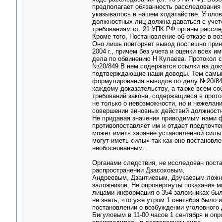
предполагает обязанность расследования в
указывалось в нашем ходатайстве. Уголов
должностных лиц должна даваться с учето
требованиям ст. 21 УПК РФ органы рассле
Кроме того, Постановление об отказе в в
Оно лишь повторяет вывод поспешно приня
2004 г., причем без учета и оценки всех 
дела по обвинению Н Кулаева. Протокол 
№20/849.В нем содержатся ссылки на док
подтверждающие наши доводы. Тем самым
формулирования выводов по делу №20/849.
каждому доказательству, а также всем со
требований закона, содержащиеся в прото
не только о невозможности, но и нежелани
совершении виновных действий должностны
Не придавая значения приводимым нами фа
противопоставляет им и отдает предпочтен
может иметь заранее установленной силы.
могут иметь силы» так как оно постановле
необоснованным.
Органами следствия, не исследован пост
распространении Дзасоховым,
Андреевым, Дзантиевым, Дзукаевым ложн
заложников. Не опровергнуты показания м
лицами информация о 354 заложниках был
не знать, что уже утром 1 сентября было 
постановлении о возбуждении уголовного
Бигуловым в 11-00 часов 1 сентября и оп