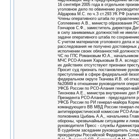
16 сентября 2005 года в отдельное прои
уголовное дело по обвинению руководите
Айдарова М.С. по ч.З ст.293 УК РФ (халат
Члены оперативного штаба по управлению
Соплевенко А.В., министр образования Р
Гончаров С.Ф., заместитель директора Д
в силу занимаемых должностей не имели 
задачи оперативного штаба по сохранению
С учетом материалов уголовного дела и з
расследования не получено достоверных
исполнении своих обязанностей должност
ЧС по ГПС Романовым Ю.А., начальником 
МЧС РСО-Алания Харьковым В.А. вследств
их действиях отсутствуют признаки престу
Просит суд признать постановление руко
преступлений в сфере федеральной безоп
федеральном округе Ткачева И.В. об отка
№20849 в отношении руководителя операт
УФСБ России по РСО-Алания генерал-майо
Тихонова А.Е., министра внутренних дел 
Президента РСО-Алания - председателя р
УФСБ России по РИ генерал-майора Коряк
командующего ВВ МВД России генерал-лей
антитеррористической комиссии РСО-Алан
полковника Цыбань А.А,, начальника Гла
обороны, чрезвычайным ситуациям и ликв
руководителя Пресс - службы Администра
В судебном заседании руководитель след
прокуратуры Российской Федерации Солже