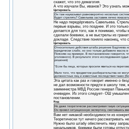
скажет, что это демагогия.
А что изучали Вы, иванов? Это узнать мо
Цитировать
Он там науказывал равновероятно несколько систем.
будет стрелять? Савельева заставим лично показать, к
Не надо передёргивать Савельева. Стрель
первые взрывы, это позднее. И это только
делается для того, как я понимаю, чтобы
сделали боевики, а не выстрелы из грана
докладе. Следствие поняло наконец, что 
Цитировать
Относительно действия штаба решение Бадтиева ник
юридически слабо, но оно только добавило масла в о
Поясняю на примере. В постановлении говорится, ч
уголовного). В результате этого исследования судья
решения)
"Если бы лица, которых просили явиться на перегово
Мало того, что предметом разбирательства не могут
должностных лиц и известные последствия таких (бе
Эта цитата как раз и говорит именно о бе
не дал возможности придти в школу тем, 
замминистра МВД России генерал Паньков
очевиден. Из этого следует- ОШ умышленн
постановлении.
Код:
Но даже теоретически рассматривая такую ситуацию,
Он провел ситуационную экспертизу, смотавшись вм
Вам нет никакой необходимости из конкре
Теоретически тут ничего рассматривать не
Нужно было штабу обеспечить явку запраш
начальников, боевики были готовы отпуст