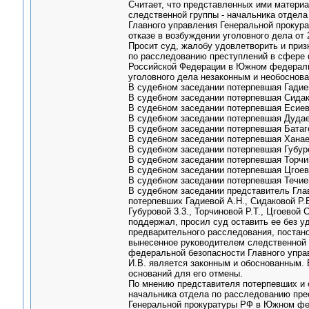
Считает, что представленных ими материа
следственной группы - начальника отдел
Главного управления Генеральной прокур
отказе в возбуждении уголовного дела от
Просит суд, жалобу удовлетворить и приз
по расследованию преступлений в сфере 
Российской Федерации в Южном федерально
уголовного дела незаконным и необоснов
В судебном заседании потерпевшая Гадие
В судебном заседании потерпевшая Сидак
В судебном заседании потерпевшая Есиев
В судебном заседании потерпевшая Дудае
В судебном заседании потерпевшая Батаг
В судебном заседании потерпевшая Ханаев
В судебном заседании потерпевшая Губуро
В судебном заседании потерпевшая Торчин
В судебном заседании потерпевшая Цгоев
В судебном заседании потерпевшая Течиев
В судебном заседании представитель Гла
потерпевших Гадиевой А.Н., Сидаковой Р.Б
Губуровой 3.3., Торчиновой Р.Т., Цгоевой
поддержал, просил суд оставить ее без уд
предварительного расследования, постано
вынесенное руководителем следственной 
федеральной безопасности Главного упр
И.В. является законным и обоснованным. 
оснований для его отмены.
По мнению представителя потерпевших и 
начальника отдела по расследованию пре
Генеральной прокуратуры РФ в Южном фед