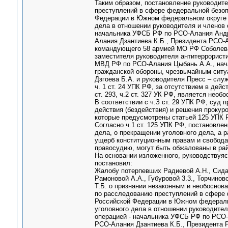
Таким образом, постановление руководите
преступлений в сфере федеральной безоп
Федерации в Южном федеральном округе Тк
дела в отношении руководителя и членов 
начальника УФСБ РФ по РСО-Алания Андр
Алания Дзантиева К.Б., Президента РСО-
командующего 58 армией МО РФ Соболева
заместителя руководителя антитеррорист
МВД РФ по РСО-Алания Цыбань А.А., нача
гражданской обороны, чрезвычайным ситу
Дзгоева Б.А. и руководителя Пресс – слу
ч. 1 ст. 24 УПК РФ, за отсутствием в дей
ст. 293, ч.2 ст. 327 УК РФ, является необ
В соответствии с ч.З ст. 29 УПК РФ, суд
действия (бездействия) и решения прокуро
которые предусмотрены статьей 125 УПК 
Согласно ч.1 ст. 125 УПК РФ, постановлен
дела, о прекращении уголовного дела, а р
ущерб конституционным правам и свобода
правосудию, могут быть обжалованы в ра
На основании изложенного, руководствуяс
постановил:
Жалобу потерпевших Радиевой А.Н., Сидак
Рамоновой А.А., Губуровой 3.3., Торчинов
Т.Б. о признании незаконным и необоснов
по расследованию преступлений в сфере 
Российской Федерации в Южном федерально
уголовного дела в отношении руководител
операцией - начальника УФСБ РФ по РСО-
РСО-Алания Дзантиева К.Б., Президента 