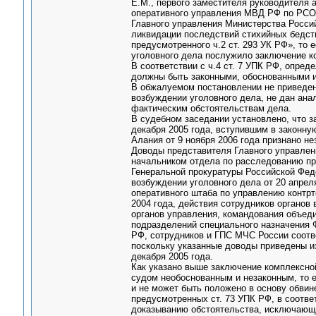
Е.М., первого заместителя руководителя 
оперативного управления МВД РФ по РСО-
Главного управления Министерства Росси
ликвидации последствий стихийных бедств
предусмотренного ч.2 ст. 293 УК РФ», то 
уголовного дела послужило заключение ко
В соответствии с ч.4 ст. 7 УПК РФ, опред
должны быть законными, обоснованными 
В обжалуемом постановлении не приведены
возбуждении уголовного дела, не дан ана
фактическим обстоятельствам дела.
В судебном заседании установлено, что з
декабря 2005 года, вступившим в законну
Алания от 9 ноября 2006 года признано н
Доводы представителя Главного управлен
начальником отдела по расследованию пр
Генеральной прокуратуры Российской Фед
возбуждении уголовного дела от 20 апреля
оперативного штаба по управлению контрт
2004 года, действия сотрудников органов
органов управления, командования объеди
подразделений специального назначения 
РФ, сотрудников и ГПС МЧС России соотв
поскольку указанные доводы приведены и
декабря 2005 года.
Как указано выше заключение комплексной
судом необоснованным и незаконным, то 
и не может быть положено в основу обвин
предусмотренных ст. 73 УПК РФ, в соотве
доказыванию обстоятельства, исключающи