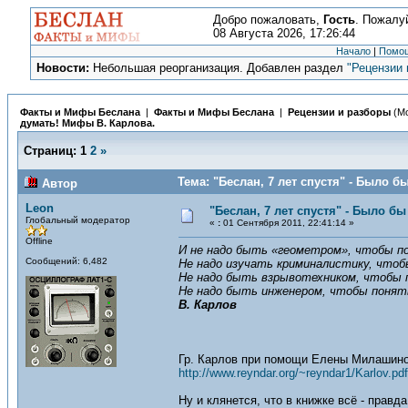
Добро пожаловать,
Гость
. Пожалу
08 Августа 2026, 17:26:44
Начало
|
Помо
Новости:
Небольшая реорганизация. Добавлен раздел
"Рецензии 
Факты и Мифы Беслана
|
Факты и Мифы Беслана
|
Рецензии и разборы
(М
думать! Мифы В. Карлова.
Страниц:
1
2
»
Тема: "Беслан, 7 лет спустя" - Было 
Автор
Leon
"Беслан, 7 лет спустя" - Было б
Глобальный модератор
«
:
01 Сентября 2011, 22:41:14 »
Offline
И не надо быть «геометром», чтобы по
Сообщений: 6,482
Не надо изучать криминалистику, чтоб
Не надо быть взрывотехником, чтобы п
Не надо быть инженером, чтобы понять
В. Карлов
Гр. Карлов при помощи Елены Милашиной
http://www.reyndar.org/~reyndar1/Karlov.pdf
Ну и клянется, что в книжке всё - правд