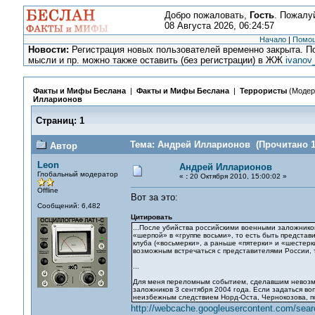
Добро пожаловать,
Гость
. Пожалу
08 Августа 2026, 06:24:57
Начало
|
Помо
Новости:
Регистрация новых пользователей временно закрыта. По
мысли и пр. можно также оставить (без регистрации) в ЖЖ
ivanov
Факты и Мифы Беслана
|
Факты и Мифы Беслана
|
Террористы
(Модер
Илларионов
Страниц:
1
Тема: Андрей Илларионов (Прочитано 1
Автор
Leon
Андрей Илларионов
Глобальный модератор
«
:
20 Октября 2010, 15:00:02 »
Offline
Вот за это:
Сообщений: 6,482
Цитировать
...После убийства российскими военными заложнико
«шерпой» в «группе восьми», то есть быть представ
клуба («восьмерки», а раньше «пятерки» и «шестерк
возможным встречаться с представителями России, т
...
Для меня переломным событием, сделавшим невозм
заложников 3 сентября 2004 года. Если задаться во
неизбежным следствием Норд-Оста, Чернокозова, по
http://webcache.googleusercontent.com/sear