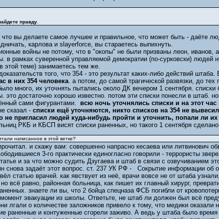
 найдете правду
.
 что вы делаете самое лучшее и правильное, что может быть - даёте 
удничать, карлова и slayerforce, вы стараетесь выпихнуть.
онные войны не потому, что в "окопы" не были призваны леон, иванов, а
 в рамках суверенной управляемой демократии (по-сурковски) людей ну
в этой теме) занимаетесь тем же.
 доказательств того, что 354 - это результат каких-либо действий штаба.
ас в них 354 человека
. а потом, до самой трагической развязки, до тех
ыло много, их уточнять пытались около ДК вечером 1 сентября. списки
. это достаточно хорошо известно. потом эти списки понесли в штаб. но
ждённый сами фигурантами.
всю ночь уточнялись списки и на этот час 
не сказал -
списки ещё уточняются, никто списков на 354 не вывеси
о не пригласил людей куда-нибудь пройти и уточнить, попали ли их
льниц РКБ и КБСП висят списки раненных, но такого 1 сентября сделано
итали написанное в этой ветке?
 прочитал. и скажу вам: совершенно напрасно кесаева или литвинович об
ободившиеся 3-го практически единогласно говорили - террористы звере
статье и за что можно судить Дзугаева и штаб в связи с озвучиванием эт
ин снова задаёт этот вопрос. ст. 237 УК РФ - Сокрытие информации об
ёл статью врачей. как явствует из неё, врачи вовсе не от штаба узнал
но всё равно, районная больница, как пишет их главный хирург, преврати
аненных. знаете ли вы, что 2 бойца спецназа ФСБ погибли от кровопотер
омент эвакуации из школы. Ответьте, не штаб ли должен был всё предус
они лгали о количестве заложников привело к тому, что медики оказали н
гие раненные и контуженные сгорели заживо. А ведь у штаба было время