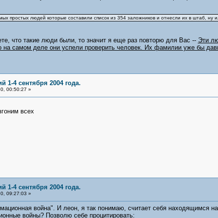
мых простых людей которые составили список из 354 заложников и отнесли их в штаб, ну и
те, что такие люди были, то значит я еще раз повторю для Вас --
Эти лю
о на самом деле они успели проверить человек. Их фамилии уже бы да
й 1-4 сентября 2004 года.
0, 00:50:27 »
згоним всех
й 1-4 сентября 2004 года.
0, 09:27:03 »
ационная война". И леон, я так понимаю, считает себя находящимся на
ионные войны? Позволю себе процитировать: