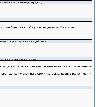
да слышали по телевизору эту цифру.
 стиле "мне кажется" судом не учтутся. Много раз
ников и скорректировали свои действия.
ать такое количество раненных.
ь туда полк врачей приведи. Банально не хватит помещений и
 чем. Там же не джинны сидели, которые, дернув волос, могли