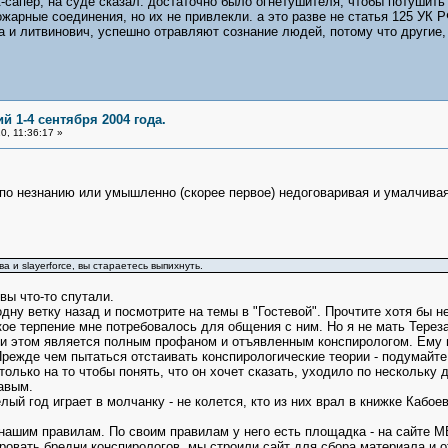
к-сапёр, на суде сказал: достаточно было огнетушителя, чтобы потушить
жарные соединения, но их не привлекли. а это разве не статья 125 УК Р
ва и литвинович, успешно отравляют сознание людей, потому что другие,
й 1-4 сентября 2004 года.
, 11:36:17 »
о незнанию или умышленно (скорее первое) недоговаривая и умалчивая 
а и slayerforce, вы стараетесь выпихнуть.
 вы что-то спутали.
одну ветку назад и посмотрите на темы в "Гостевой". Прочтите хотя бы 
кое терпение мне потребовалось для общения с ним. Но я не мать Терез
ри этом является полным профаном и отъявленным конспирологом. Ему н
ежде чем пытаться отстаивать конспирологические теории - подумайте, 
только на то чтобы понять, что он хочет сказать, уходило по нескольку
авым.
лый год играет в молчанку - не колется, кто из них врал в книжке Кабоев
о нашим правилам. По своим правилам у него есть площадка - на сайте М
ировать бредни конспирологов, мы строили сайт для сбора материала и о