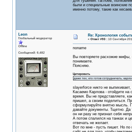
для тушения. гаглоев, полковни
были и специальные воинские по
именно потому, такие как кесае
Leon
Re: Хронология событи
Глобальный модератор
«
Ответ #93 :
10 Сентября 2010
Offline
noname
Сообщений: 6,482
Вы повторяете расхожие мифы, п
понимаете.
Поясняю.
Цитировать
даже тех, кто готов сотрудничать, карлов
slayerforce никто не выпихивает,
Касаемо Карлова - отойдите на 
время. Вы не представляете, ка
пришел, а своим поделиться. П
сформулируйте внятно мысль. Пр
давайте документы. Тщетно. Да 
он ни разу не признал себя непр
А потом спалился на танках и це
отвечать не желает.
Вот по мне - пусть пишет. Но п
сайт не для того, чтобы реклам