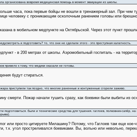
ыла организована вовремя медицинская помощь в момент эвакуации из школы.
ольше часа, пока первые бойцы не вошли в тренажерный зал. При чем т
лице человеку с проникающим осколочным ранением головы или брюшно
азана в мобильном медпункте на Октябрьской. Через этот пункт прошли
едусмотреть и подготовить? то, что они не сделали этого - это преступная халатность.
дпункт - в 200 метрах от школы. Аэромобильный госпиталь - на территор
ов привело к тому, что медики оказали не готовы.
ения будут стираться.
пожара приступили так поздно, что многие раненные и контуженные сгорели заживо.
чину смерти. Пожар начали тушить сразу, как боевики были выбиты из ос
и подготовиться. были и технические средства для тушения. гаглоев, полковник-сапёр, на
зрыва).
ог или просто цитируете Милашину? Потому, что Гаглоев там еще кое-ч
и, т.к. угол простреливался боевиками. Вы, вольно или невольно, перек