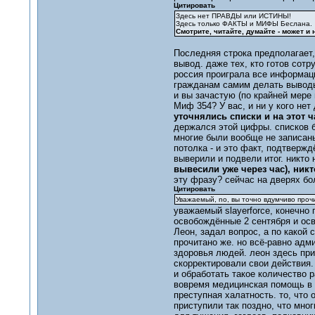
Цитировать
Здесь нет ПРАВДЫ или ИСТИНЫ!
Здесь только ФАКТЫ и МИФЫ Беслана.
Смотрите, читайте, думайте - может и
Последняя строка предполагает,
вывод. даже тех, кто готов сотр
россия проиграла все информаци
гражданам самим делать выводы.
и вы зачастую (по крайней мере 
Миф 354? У вас, и ни у кого нет
уточнялись списки и на этот ч
держался этой цифры. списков б
многие были вообще не записаны
потолка - и это факт, подтвер
выверили и подвели итог. никто 
вывесили уже через час), никт
эту фразу? сейчас на дверях бо
Цитировать
Уважаемый, no, вы точно вдумчиво проч
уважаемый slayerforce, конечно
освобождённые 2 сентября и осв
Леон, задал вопрос, а по какой 
прочитано же. но всё-равно адм
здоровья людей. леон здесь прив
скорректировали свои действия. 
и обработать такое количество р
вовремя медицинская помощь в м
преступная халатность. то, что 
приступили так поздно, что мно