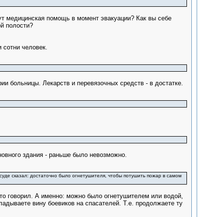
ут медицинская помощь в момент эвакуации? Как вы себе
й полости?
 сотни человек.
ии больницы. Лекарств и перевязочных средств - в достатке.
новного здания - раньше было невозможно.
 суде сказал: достаточно было огнетушителя, чтобы потушить пожар в самом
то говорил. А именно: можно было огнетушителем или водой,
ладываете вину боевиков на спасателей. Т.е. продолжаете ту