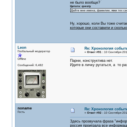
не было вообще?
Цитата: qvesty
Дайте мне имена, фамилии, явки тех са
Ну, хорошо, коли Вы тоже считае
которые они составили и скольк
Leon
Re: Хронология событи
Глобальный модератор
«
Ответ #91 :
10 Сентября 201
Offline
Парни, конструктива нет.
Идите в личку ругаться, а то ра
Сообщений: 6,482
noname
Re: Хронология событи
Гость
«
Ответ #92 :
10 Сентября 201
Здесь прозвучала фраза "информ
россия проиграла все информац