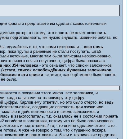
людям факты и предлагаете им сделать самостоятельный
дминистратор. а потому, что власть не хочет позволить
жно подготавливать, им нужно внушать. извините ребята, но
 Вы вдумайтесь в то, что сами цитировали. -
всю ночь
 пор, пока трупы и раненные не стали поступать, штаб
 были неточные, многие там были записаны необоснованно,
 никто ничего ночью не уточнял, цифра была названа с
в них 354 человека
- это означает, что списки заложников
л (кстати, список освобождённых Аушевым заложников
 близкие в эти списки
. скажите, как ещё можно было понять
 не было.
виняются в рождении этого мифа. все заложники, и
ли, когда слышали по телевизору эту цифру.
ой цифры. Карлов ему ответил, но это было стёрто. но ведь
 обстоятельствах, создающих опасность для жизни или
и, сколько в действительности в школе заложников и
лась в эвакогоспиталь, т.к. оказалась не в состоянии принять
и? погибали и заложники, потому что не была организована
мотреть и подготовить? то, что они не сделали этого - это
е готовы. я уже не говорю о том, что к тушению пожара
 и возможности подготовиться. были и технические средства