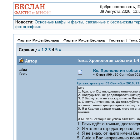
Добро пожаловать,
Г
09 Августа 2026, 13:
Новости:
Основные мифы и факты, связанные с бесланским тер
фотографиях.
Факты и Мифы Беслана
|
Факты и Мифы Беслана
|
Гостевая
| Тема:
Страниц:
«
1
2
3
4
5
»
Тема: Хронология событий 1-4 
Автор
alex
Re: Хронология событи
Гость
«
Ответ #90 :
10 Сентября 201
Цитата: qvesty от 09 Сентября 2010, 23
alex
1. Мдя, для ОШ определить количество 
2. Потрудитесь не редактировать цити
3. У Вас чуть ли не в каждом посте Литв
4. О опять Литвиновичи. Да пожалуйста 
послали, зачем зря пропадать такому та
5. Я и Карлов разные люди, я его не зн
мнения
З.Ы. Леон сегодня не успею ответить, ид
1. Речь идёт о точных, достове
2. Я что же я отредактировал, 
4. Я не знаю, от чьего имени Вы
5. Либо я Вас неправильно понял