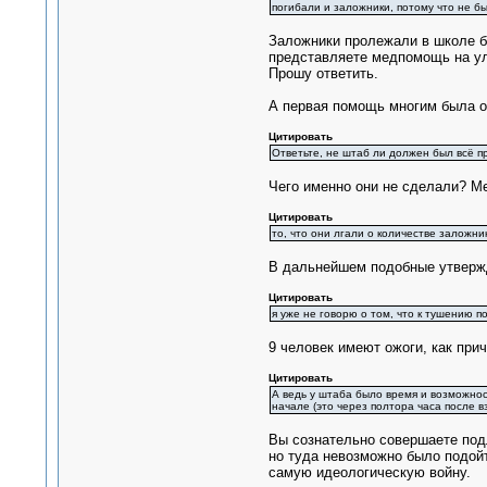
погибали и заложники, потому что не б
Заложники пролежали в школе б
представляете медпомощь на у
Прошу ответить.
А первая помощь многим была ок
Цитировать
Ответьте, не штаб ли должен был всё пр
Чего именно они не сделали? Ме
Цитировать
то, что они лгали о количестве заложник
В дальнейшем подобные утвержд
Цитировать
я уже не говорю о том, что к тушению 
9 человек имеют ожоги, как при
Цитировать
А ведь у штаба было время и возможност
начале (это через полтора часа после в
Вы сознательно совершаете подл
но туда невозможно было подойт
самую идеологическую войну.