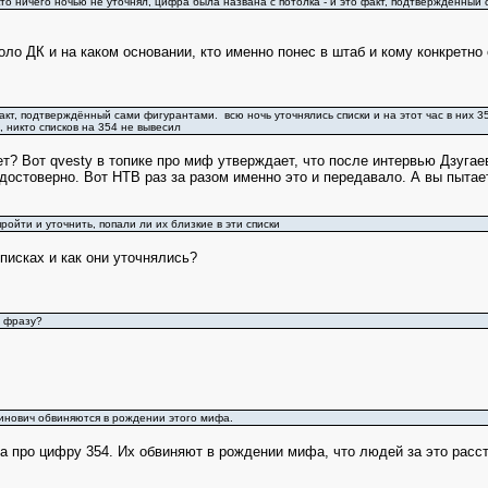
кто ничего ночью не уточнял, цифра была названа с потолка - и это факт, подтверждённый
оло ДК и на каком основании, кто именно понес в штаб и кому конкретно
акт, подтверждённый сами фигурантами. всю ночь уточнялись списки и на этот час в них 35
, никто списков на 354 не вывесил
ает? Вот qvesty в топике про миф утверждает, что после интервью Дзугаев
остоверно. Вот НТВ раз за разом именно это и передавало. А вы пытае
ройти и уточнить, попали ли их близкие в эти списки
писках и как они уточнялись?
у фразу?
инович обвиняются в рождении этого мифа.
а про цифру 354. Их обвиняют в рождении мифа, что людей за это расс