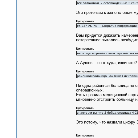
все заложники, и освобождённые 2 сент
Это претензии к жопоголовым жу
Цитировать
ст. 237 УК РФ - Сокрытие информации 
Вам придется доказать намеренн
потерпевшие пытались возбудить
Цитировать
леон здесь привёл статью врачей. как я
А Аушев - он откуда, извините?
Цитировать
районная больница, как пишет их главны
Ни одна районная больница не с
операционных.
Есть правила медицинской сорти
мгновенно отстроить больницу н
Цитировать
знаете ли вы, что 2 бойца спецназа ФС
Это потому, что назвали цифру 3
Цитировать