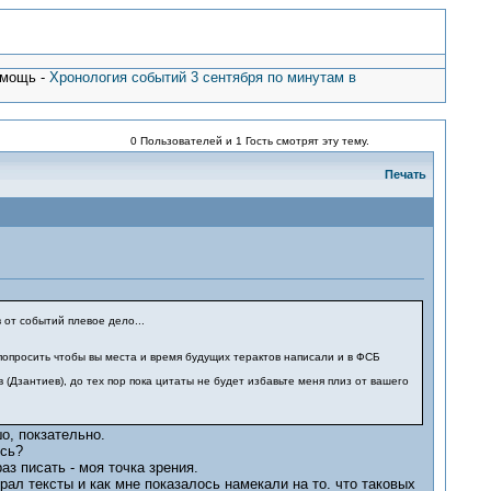
омощь -
Хронология событий 3 сентября по минутам в
0 Пользователей и 1 Гость смотрят эту тему.
Печать
 от событий плевое дело...
 попросить чтобы вы места и время будущих терактов написали и в ФСБ
 (Дзантиев), до тех пор пока цитаты не будет избавьте меня плиз от вашего
о, покзательно.
юсь?
аз писать - моя точка зрения.
рал тексты и как мне показалось намекали на то. что таковых