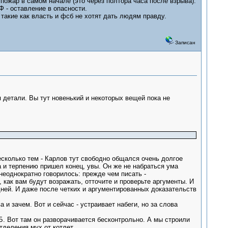
 пожар в самом начале (это через полтора часа после взрыва).
Ф - оставление в опасности.
 такие как власть и фсб не хотят дать людям правду.
Записан
детали. Вы тут новенький и некоторых вещей пока не
несколько тем - Карлов тут свободно общался очень долгое
а и терпению пришел конец, увы. Он же не набраться ума
еоднократно говорилось: прежде чем писать -
как вам будут возражать, отточите и проверьте аргументы. И
 дней. И даже после четких и аргументированных доказательств
а и зачем. Вот и сейчас - устраивает набеги, но за слова
Б. Вот там он разворачивается бесконтрольно. А мы строили
тделения мух от котлет.