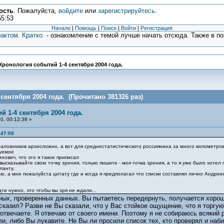
ость
. Пожалуйста,
войдите
или
зарегистрируйтесь
.
55:53
Начало
|
Помощь
|
Поиск
|
Войти
|
Регистрация
актом. Кратко.
- ознакомление с темой лучше начать отсюда. Также в п
Хронология событий 1-4 сентября 2004 года.
сентября 2004 года. (Прочитано 381326 раз)
й 1-4 сентября 2004 года.
0, 00:12:38 »
:47:08
заложников архисложно, а вот для среднестатистического россиянина за много километров
руемое
инович, что это я такое приписал
высказывайте свою точку зрения, только пишите - моя точка зрения, а то я уже было хотел
ланту.
аю, а мне пожалуйста цитату где и когда я предполагал что списки составлял лично Андреев
ти нужно, это чтобы вы зря не ждали...
рных, проверенных данных. Вы пытаетесь передернуть, получается хорош
исказил? Разве не Вы сказали, что у Вас стойкое ощущение, что я торгу
 отвечаете. Я отвечаю от своего имени. Поэтому я не собираюсь всякий р
и, либо Вы лукавите. Не Вы ли просили список тех, кто проверял и наби