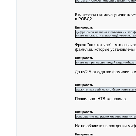
потом эти списки понесли в штаб. но ни
Кто именно пытался уточнять ок
в РОВД?
Цитировать
цифра была названа с потолка - и это ф
никто не сказал - списки ещё уточняются
Фраза "на этот час" - что означ
фамилии, которые установлены д
Цитировать
никто не пригласил людей куда-нибудь п
Да ну? А откуда же фамилии в с
Цитировать
скажите, как ещё можно было понять эт
Правильно. НТВ же поняло.
Цитировать
совершенно напрасно кесаева или литв
Их не обвиняют в рождении миф
Цитировать