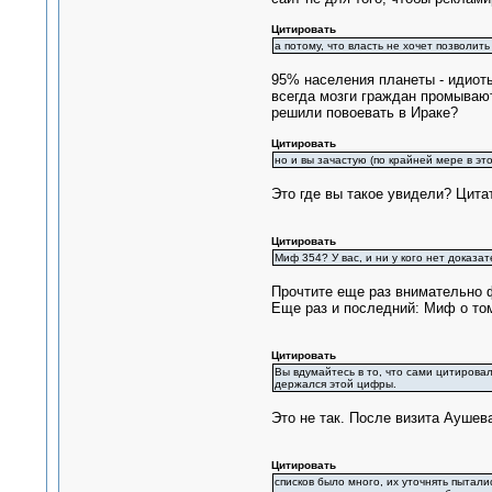
Цитировать
а потому, что власть не хочет позволи
95% населения планеты - идиоты
всегда мозги граждан промываю
решили повоевать в Ираке?
Цитировать
но и вы зачастую (по крайней мере в эт
Это где вы такое увидели? Цитат
Цитировать
Миф 354? У вас, и ни у кого нет доказат
Прочтите еще раз внимательно ф
Еще раз и последний: Миф о том
Цитировать
Вы вдумайтесь в то, что сами цитировали
держался этой цифры.
Это не так. После визита Аушева
Цитировать
списков было много, их уточнять пытал