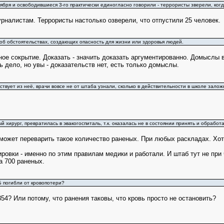
ября и освободившиеся 3-го практически единогласно говорили - террористы зверели, ког
рналистам. Террористы настолько озверели, что отпустили 25 человек.
об обстоятельствах, создающих опасность для жизни или здоровья людей.
ое сокрытие. Доказать - значить доказать аргументированно. Домыслы в
 дело, но увы - доказательств нет, есть только домыслы.
вствует из неё, врачи вовсе не от штаба узнали, сколько в действительности в школе залож
й хирург, превратилась в эвакогоспиталь, т.к. оказалась не в состоянии принять и обработ
может переварить такое количество раненых. При любых раскладах. Хот
ровки - именно по этим правилам медики и работали. И штаб тут не при
а 700 раненых.
Б погибли от кровопотери?
54? Или потому, что ранения таковы, что кровь просто не остановить?