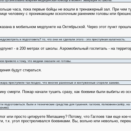
ыла организована вовремя медицинская помощь в момент эвакуации из школы.
ольше часа, пока первые бойцы не вошли в тренажерный зал. При чем т
лице человеку с проникающим осколочным ранением головы или брюшно
азана в мобильном медпункте на Октябрьской. Через этот пункт прошли
едусмотреть и подготовить? то, что они не сделали этого - это преступная халатность.
дпункт - в 200 метрах от школы. Аэромобильный госпиталь - на территор
ов привело к тому, что медики оказали не готовы.
ения будут стираться.
пожара приступили так поздно, что многие раненные и контуженные сгорели заживо.
чину смерти. Пожар начали тушить сразу, как боевики были выбиты из ос
и подготовиться. были и технические средства для тушения. гаглоев, полковник-сапёр, на
зрыва).
ог или просто цитируете Милашину? Потому, что Гаглоев там еще кое-ч
и, т.к. угол простреливался боевиками. Вы, вольно или невольно, перек