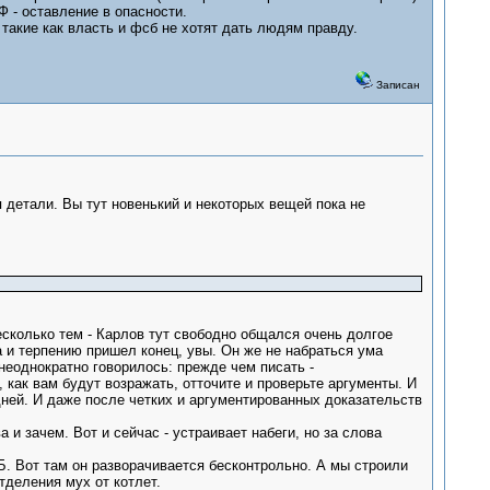
Ф - оставление в опасности.
 такие как власть и фсб не хотят дать людям правду.
Записан
детали. Вы тут новенький и некоторых вещей пока не
несколько тем - Карлов тут свободно общался очень долгое
а и терпению пришел конец, увы. Он же не набраться ума
еоднократно говорилось: прежде чем писать -
как вам будут возражать, отточите и проверьте аргументы. И
 дней. И даже после четких и аргументированных доказательств
а и зачем. Вот и сейчас - устраивает набеги, но за слова
Б. Вот там он разворачивается бесконтрольно. А мы строили
тделения мух от котлет.