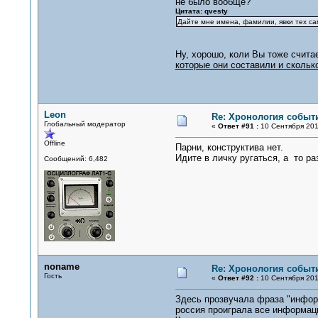
не было вообще?
Цитата: qvesty
Дайте мне имена, фамилии, явки тех са
Ну, хорошо, коли Вы тоже считае
которые они составили и скольк
Leon
Re: Хронология событи
Глобальный модератор
«
Ответ #91 :
10 Сентября 201
Offline
Парни, конструктива нет.
Идите в личку ругаться, а то ра
Сообщений: 6,482
noname
Re: Хронология событи
Гость
«
Ответ #92 :
10 Сентября 201
Здесь прозвучала фраза "информ
россия проиграла все информац