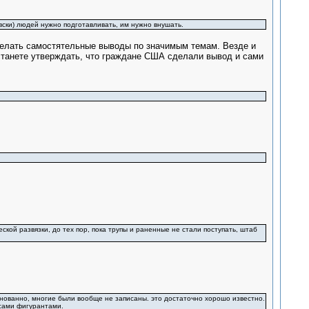
вски) людей нужно подготавливать, им нужно внушать.
 делать самостятельные выводы по значимым темам. Везде и
станете утверждать, что граждане США сделали вывод и сами
еской развязки, до тех пор, пока трупы и раненные не стали поступать, штаб
снованно, многие были вообще не записаны. это достаточно хорошо известно.
 сами фигурантами.