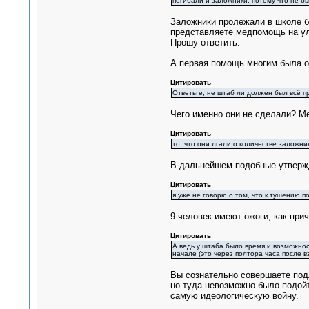
погибали и заложники, потому что не б
Заложники пролежали в школе б
представляете медпомощь на у
Прошу ответить.
А первая помощь многим была ок
Цитировать
Ответьте, не штаб ли должен был всё пр
Чего именно они не сделали? Ме
Цитировать
то, что они лгали о количестве заложник
В дальнейшем подобные утвержд
Цитировать
я уже не говорю о том, что к тушению 
9 человек имеют ожоги, как при
Цитировать
А ведь у штаба было время и возможност
начале (это через полтора часа после в
Вы сознательно совершаете подл
но туда невозможно было подойт
самую идеологическую войну.