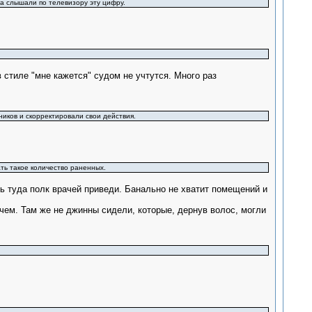
да слышали по телевизору эту цифру.
 стиле "мне кажется" судом не учтутся. Много раз
ников и скорректировали свои действия.
ать такое количество раненных.
ь туда полк врачей приведи. Банально не хватит помещений и
 чем. Там же не джинны сидели, которые, дернув волос, могли