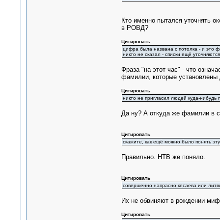
Кто именно пытался уточнять ок
в РОВД?
Цитировать
цифра была названа с потолка - и это ф
никто не сказал - списки ещё уточняются
Фраза "на этот час" - что означ
фамилии, которые установлены д
Цитировать
никто не пригласил людей куда-нибудь п
Да ну? А откуда же фамилии в с
Цитировать
скажите, как ещё можно было понять эт
Правильно. НТВ же поняло.
Цитировать
совершенно напрасно кесаева или литв
Их не обвиняют в рождении миф
Цитировать