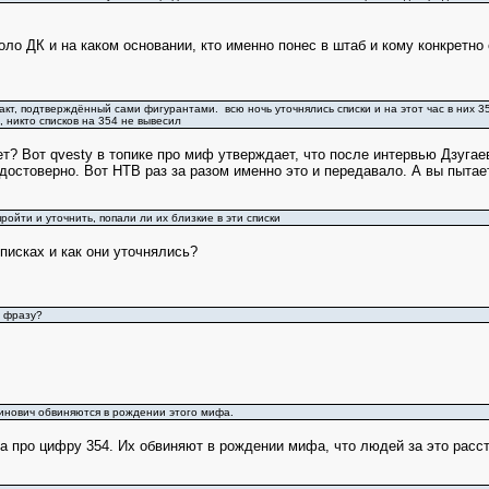
оло ДК и на каком основании, кто именно понес в штаб и кому конкретно
акт, подтверждённый сами фигурантами. всю ночь уточнялись списки и на этот час в них 35
, никто списков на 354 не вывесил
ает? Вот qvesty в топике про миф утверждает, что после интервью Дзугаев
остоверно. Вот НТВ раз за разом именно это и передавало. А вы пытае
ройти и уточнить, попали ли их близкие в эти списки
писках и как они уточнялись?
у фразу?
инович обвиняются в рождении этого мифа.
а про цифру 354. Их обвиняют в рождении мифа, что людей за это расс