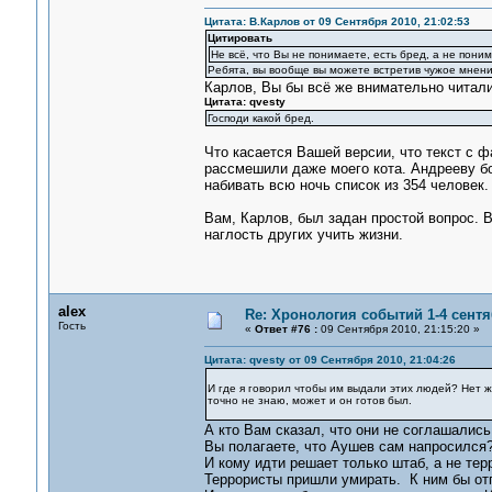
Цитата: В.Карлов от 09 Сентября 2010, 21:02:53
Цитировать
Не всё, что Вы не понимаете, есть бред, а не пони
Ребята, вы вообще вы можете встретив чужое мнени
Карлов, Вы бы всё же внимательно читал
Цитата: qvesty
Господи какой бред.
Что касается Вашей версии, что текст с 
рассмешили даже моего кота. Андрееву б
набивать всю ночь список из 354 человек.
Вам, Карлов, был задан простой вопрос. В
наглость других учить жизни.
alex
Re: Хронология событий 1-4 сентя
Гость
«
Ответ #76 :
09 Сентября 2010, 21:15:20 »
Цитата: qvesty от 09 Сентября 2010, 21:04:26
И где я говорил чтобы им выдали этих людей? Нет ж
точно не знаю, может и он готов был.
А кто Вам сказал, что они не соглашались
Вы полагаете, что Аушев сам напросился?
И кому идти решает только штаб, а не тер
Террористы пришли умирать. К ним бы отп