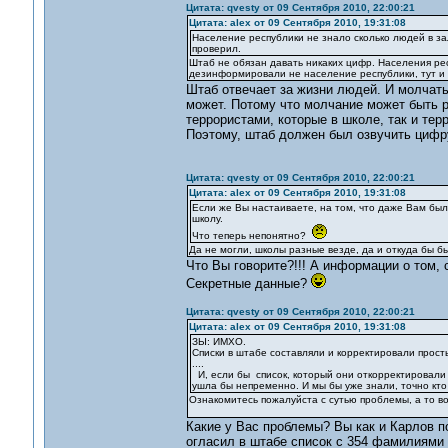
Цитата: qvesty от 09 Сентября 2010, 22:00:21
Цитата: alex от 09 Сентября 2010, 19:31:08
Население республики не знало сколько людей в за
проверил.
Штаб не обязан давать никаких цифр. Населения ре
дезинформировали не население республики, тут и 
Штаб отвечает за жизни людей. И молчать
может. Потому что молчание может быть р
террористами, которые в школе, так и те
Поэтому, штаб должен был озвучить цифру
Цитата: qvesty от 09 Сентября 2010, 22:00:21
Цитата: alex от 09 Сентября 2010, 19:31:08
Если же Вы настаиваете, на том, что даже Вам было
школу.
Что теперь непонятно?
Да не могли, школы разные везде, да и откуда бы б
Что Вы говорите?!!! А информации о том,
Секретные данные?
Цитата: qvesty от 09 Сентября 2010, 22:00:21
Цитата: alex от 09 Сентября 2010, 19:31:08
ЗЫ: ИМХО.
Списки в штабе составляли и корректировали прост
....
И, если бы список, который они откорректировали с
ушла бы непременно. И мы бы уже знали, точно кто 
Ознакомитесь пожалуйста с сутью проблемы, а то во
Какие у Вас проблемы? Вы как и Карлов п
огласил в штабе список с 354 фамилиями