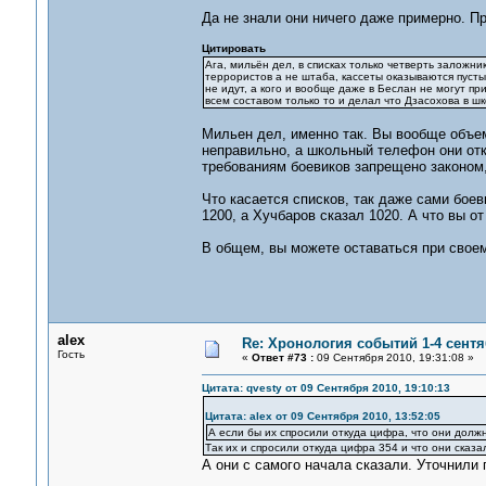
Да не знали они ничего даже примерно. П
Цитировать
Ага, мильён дел, в списках только четверть заложни
террористов а не штаба, кассеты оказываются пусты
не идут, а кого и вообще даже в Беслан не могут пр
всем составом только то и делал что Дзасохова в шк
Мильен дел, именно так. Вы вообще объем
неправильно, а школьный телефон они от
требованиям боевиков запрещено законом, 
Что касается списков, так даже сами бое
1200, а Хучбаров сказал 1020. А что вы от
В общем, вы можете оставаться при своем
alex
Re: Хронология событий 1-4 сентя
Гость
«
Ответ #73 :
09 Сентября 2010, 19:31:08 »
Цитата: qvesty от 09 Сентября 2010, 19:10:13
Цитата: alex от 09 Сентября 2010, 13:52:05
А если бы их спросили откуда цифра, что они должн
Так их и спросили откуда цифра 354 и что они сказа
А они с самого начала сказали. Уточнили