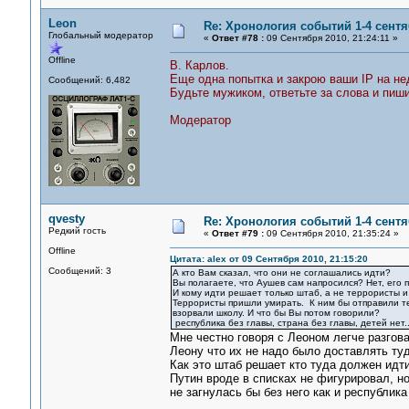
Leon
Re: Хронология событий 1-4 сентя
Глобальный модератор
«
Ответ #78 :
09 Сентября 2010, 21:24:11 »
Offline
В. Карлов.
Еще одна попытка и закрою ваши IP на н
Сообщений: 6,482
Будьте мужиком, ответьте за слова и пиши
Модератор
qvesty
Re: Хронология событий 1-4 сентя
Редкий гость
«
Ответ #79 :
09 Сентября 2010, 21:35:24 »
Offline
Цитата: alex от 09 Сентября 2010, 21:15:20
Сообщений: 3
А кто Вам сказал, что они не соглашались идти?
Вы полагаете, что Аушев сам напросился? Нет, его 
И кому идти решает только штаб, а не террористы 
Террористы пришли умирать. К ним бы отправили тех
взорвали школу. И что бы Вы потом говорили?
республика без главы, страна без главы, детей нет...
Мне честно говоря с Леоном легче разгова
Леону что их не надо было доставлять туд
Как это штаб решает кто туда должен идти
Путин вроде в списках не фигурировал, н
не загнулась бы без него как и республика