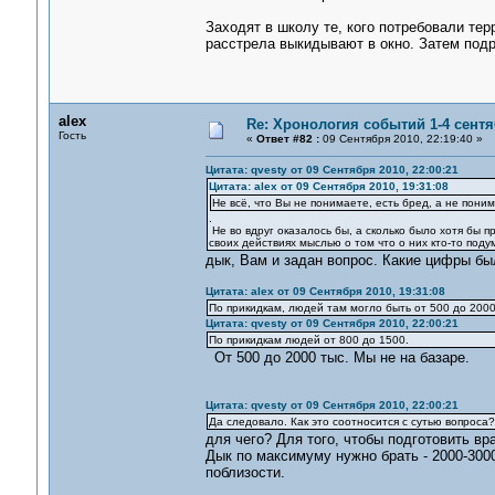
Заходят в школу те, кого потребовали тер
расстрела выкидывают в окно. Затем подр
alex
Re: Хронология событий 1-4 сентя
Гость
«
Ответ #82 :
09 Сентября 2010, 22:19:40 »
Цитата: qvesty от 09 Сентября 2010, 22:00:21
Цитата: alex от 09 Сентября 2010, 19:31:08
Не всё, что Вы не понимаете, есть бред, а не пони
.
Не во вдруг оказалось бы, а сколько было хотя бы 
своих действиях мыслью о том что о них кто-то поду
дык, Вам и задан вопрос. Какие цифры б
Цитата: alex от 09 Сентября 2010, 19:31:08
По прикидкам, людей там могло быть от 500 до 200
Цитата: qvesty от 09 Сентября 2010, 22:00:21
По прикидкам людей от 800 до 1500.
От 500 до 2000 тыс. Мы не на базаре.
Цитата: qvesty от 09 Сентября 2010, 22:00:21
Да следовало. Как это соотносится с сутью вопроса
для чего? Для того, чтобы подготовить вр
Дык по максимуму нужно брать - 2000-3000
поблизости.