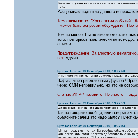
Речь не о путаннхых показаниях, а о сознательной лж
тоже.
Расцениваю поднятие данного вопроса как
Тема называется "Хронология событий". Л
- может быть вопросом обсуждения. Поэто
Тем не менее: Вы не имеете достаточных 
того, повторюсь практически во всех дос
ошибки.
Предупреждение! За злостную демагогию.
нет.
Админ
Цитата: Leon от 09 Сентября 2010, 19:27:53
И при чем тут применение оружия? Покажите статью
Нафига мне привлеченный Дзугаев? Проя
через СМИ неправильно, но это не освобо
Статью УК РФ назовите. Не знаете - тогда
Цитата: Leon от 09 Сентября 2010, 19:27:53
Да не знали они ничего даже примерно. Предположе
Так не говорите вообще, или говорите что
объясните зачем это надо было? Пункт как
Цитата: Leon от 09 Сентября 2010, 19:27:53
Мильен дел, именно так. Вы вообще объем работы п
они отключили сами. Кассета действительно была п
переговоры - решает ОШ, а не боевики.