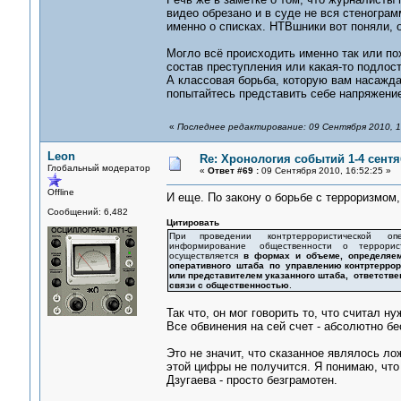
видео обрезано и в суде не вся стенограм
именно о списках. НТВшники вот поняли, о
Могло всё происходить именно так или по
состав преступления или какая-то подлост
А классовая борьба, которую вам насажда
попытайтесь представить себе напряжение
«
Последнее редактирование: 09 Сентября 2010, 1
Leon
Re: Хронология событий 1-4 сентя
Глобальный модератор
«
Ответ #69 :
09 Сентября 2010, 16:52:25 »
Offline
И еще. По закону о борьбе с терроризмом, 
Сообщений: 6,482
Цитировать
При проведении контртеррористической опе
информирование общественности о террорист
осуществляется
в формах и объеме, определяе
оперативного штаба по управлению контртеррор
или представителем указанного штаба, ответств
связи с общественностью
.
Так что, он мог говорить то, что считал н
Все обвинения на сей счет - абсолютно б
Это не значит, что сказанное являлось ло
этой цифры не получится. Я понимаю, что 
Дзугаева - просто безграмотен.