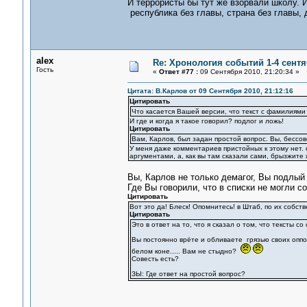
И террористы бы тут же взорвали школу. 
республика без главы, страна без главы, де
alex
Re: Хронология событий 1-4 сентя
Гость
«
Ответ #77 :
09 Сентября 2010, 21:20:34 »
Цитата: В.Карлов от 09 Сентября 2010, 21:12:16
Цитировать
Что касается Вашей версии, что текст с фамилиями
И где и когда я такое говорил? подлог и ложь!
Цитировать
Вам, Карлов, был задан простой вопрос. Вы, бессов
У меня даже комментариев пристойных к этому нет. с
аргументами, а, как вы там сказали сами, брызжите
Вы, Карлов не только демагог, Вы подлый
Где Вы говорили, что в списки не могли 
Цитировать
Вот это да! Блеск! Опомнитесь! в Штаб, по их собс
Цитировать
Это в ответ на то, что я сказал о том, что тексты 
Вы постоянно врёте и обливаете грязью своих оппо
белом коне..... Вам не стыдно?
Совесть есть?
ЗЫ: Где ответ на простой вопрос?