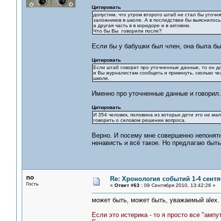
Цитировать
допустим, что утром второго штаб не стал бы уточня
заложников в школе. А в последствии бы выяснилось,
а другая часть в в коридоре и в актовом.
Что бы Вы говорили после?
Если бы у бабушки был член, она была б
Цитировать
Если штаб говорит про уточненные данные, то он до
и Вы журналистам сообщить и прикинуть, сколько чел
школе.
Именно про уточненные данные и говорил. 
Цитировать
И 354 человек, половина из которых дети это не ма
говорить о силовом решении вопроса.
Верно. И посему мне совершенно непонятно
ненависть и всё такое. Но предлагаю быт
no
Re: Хронология событий 1-4 сентя
Гость
«
Ответ #63 :
09 Сентября 2010, 13:42:26 »
может быть, может быть, уважаемый alex. 
Если это истерика - то я просто все "ампу