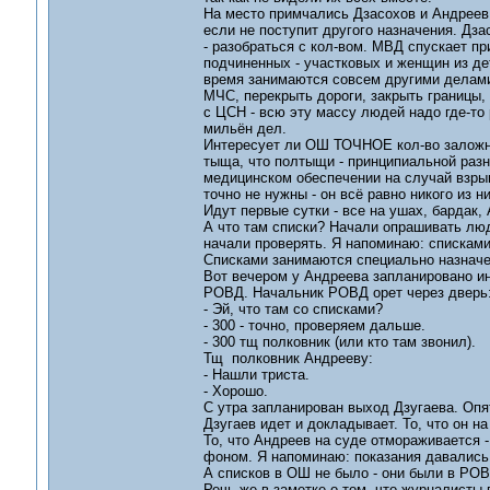
На место примчались Дзасохов и Андреев.
если не поступит другого назначения. Дза
- разобраться с кол-вом. МВД спускает п
подчиненных - участковых и женщин из де
время занимаются совсем другими делами,
МЧС, перекрыть дороги, закрыть границы,
с ЦСН - всю эту массу людей надо где-то 
мильён дел.
Интересует ли ОШ ТОЧНОЕ кол-во заложнико
тыща, что полтыщи - принципиальной разни
медицинском обеспечении на случай взры
точно не нужны - он всё равно никого из н
Идут первые сутки - все на ушах, бардак,
А что там списки? Начали опрашивать лю
начали проверять. Я напоминаю: списками
Списками занимаются специально назначе
Вот вечером у Андреева запланировано ин
РОВД. Начальник РОВД орет через дверь
- Эй, что там со списками?
- 300 - точно, проверяем дальше.
- 300 тщ полковник (или кто там звонил).
Тщ полковник Андрееву:
- Нашли триста.
- Хорошо.
С утра запланирован выход Дзугаева. Опят
Дзугаев идет и докладывает. То, что он на
То, что Андреев на суде отмораживается -
фоном. Я напоминаю: показания давались 
А списков в ОШ не было - они были в РОВ
Речь же в заметке о том, что журналисты 