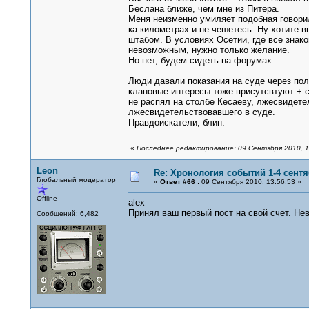
Беслана ближе, чем мне из Питера.
Меня неизменно умиляет подобная говориль
ка километрах и не чешетесь. Ну хотите вы
штабом. В условиях Осетии, где все знак
невозможным, нужно только желание.
Но нет, будем сидеть на форумах.
Люди давали показания на суде через полт
клановые интересы тоже присутсвтуют + с
не распял на столбе Кесаеву, лжесвидетел
лжесвидетельствовавшего в суде.
Правдоискатели, блин.
«
Последнее редактирование: 09 Сентября 2010, 1
Leon
Re: Хронология событий 1-4 сентя
Глобальный модератор
«
Ответ #66 :
09 Сентября 2010, 13:56:53 »
Offline
alex
Принял ваш первый пост на свой счет. Не
Сообщений: 6,482