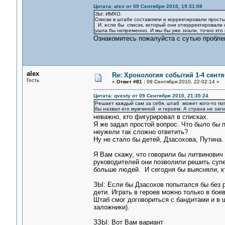
Цитата: alex от 09 Сентября 2010, 19:31:08
ЗЫ: ИМХО.
Списки в штабе составляли и корректировали просты
И, если бы список, который они откорректировали с
ушла бы непременно. И мы бы уже знали, точно кто 
Ознакомитесь пожалуйста с сутью проблем
alex
Re: Хронология событий 1-4 сентя
Гость
«
Ответ #81 :
09 Сентября 2010, 22:02:14 »
Цитата: qvesty от 09 Сентября 2010, 21:35:24
Решает каждый сам за себя, штаб может кого-то поп
бы назвал его мужчиной и героем. А страна не загну
неважно, кто фигурировал в списках.
Я же задал простой вопрос. Что было бы п
неужели так сложно ответить?
Ну не стало бы детей, Дзасохова, Путина
Я Вам скажу, что говорили бы литвинович 
руководителей они позволили решить супе
больше людей. И сегодня бы выясняли, кт
ЗЫ: Если бы Дзасохов попытался бы без р
дети. Играть в героев можно только в бое
Штаб смог договориться с бандитами и в ш
заложники).
ЗЗЫ: Вот Вам вариант