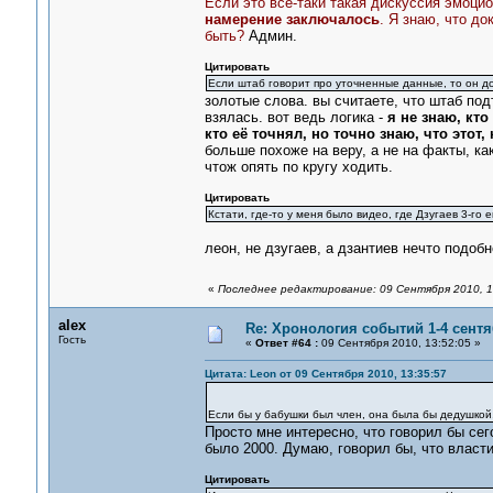
Если это все-таки такая дискуссия эмоци
намерение заключалось
. Я знаю, что д
быть?
Админ.
Цитировать
Если штаб говорит про уточненные данные, то он до
золотые слова. вы считаете, что штаб под
взялась. вот ведь логика -
я не знаю, кто
кто её точнял, но точно знаю, что этот,
больше похоже на веру, а не на факты, ка
чтож опять по кругу ходить.
Цитировать
Кстати, где-то у меня было видео, где Дзугаев 3-го 
леон, не дзугаев, а дзантиев нечто подобн
«
Последнее редактирование: 09 Сентября 2010, 1
alex
Re: Хронология событий 1-4 сентя
Гость
«
Ответ #64 :
09 Сентября 2010, 13:52:05 »
Цитата: Leon от 09 Сентября 2010, 13:35:57
Если бы у бабушки был член, она была бы дедушкой
Просто мне интересно, что говорил бы се
было 2000. Думаю, говорил бы, что власти
Цитировать