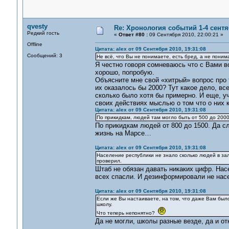
qvesty
Re: Хронология событий 1-4 сентя
Редкий гость
«
Ответ #80 :
09 Сентября 2010, 22:00:21 »
Offline
Цитата: alex от 09 Сентября 2010, 19:31:08
Сообщений: 3
Не всё, что Вы не понимаете, есть бред, а не пони
Я честно говоря сомневаюсь что с Вами во
хорошо, попробую.
Объясните мне свой «хитрый» вопрос про 
их оказалось бы 2000? Тут какое дело, вс
сколько было хотя бы примерно. И еще, 
своих действиях мыслью о том что о них к
Цитата: alex от 09 Сентября 2010, 19:31:08
По прикидкам, людей там могло быть от 500 до 200
По прикидкам людей от 800 до 1500. Да с
жизнь на Марсе…
Цитата: alex от 09 Сентября 2010, 19:31:08
Население республики не знало сколько людей в за
проверил.
Штаб не обязан давать никаких цифр. Нас
всех спасли. И дезинформировали не насе
Цитата: alex от 09 Сентября 2010, 19:31:08
Если же Вы настаиваете, на том, что даже Вам было
школу.
Что теперь непонятно?
Да не могли, школы разные везде, да и о