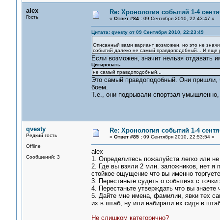
alex
Re: Хронология событий 1-4 сентя
Гость
«
Ответ #84 :
09 Сентября 2010, 22:43:47 »
Цитата: qvesty от 09 Сентября 2010, 22:23:49
Описанный вами вариант возможен, но это не значит
событий далеко не самый правдоподобный... И еще 
Если возможен, значит нельзя отдавать им
Цитировать
не самый правдоподобный...
Это самый правдоподобный. Они пришли, ч
боем.
Т.е., они подрывали спортзал умышленно, 
qvesty
Re: Хронология событий 1-4 сентя
Редкий гость
«
Ответ #85 :
09 Сентября 2010, 22:53:54 »
Offline
alex
Сообщений: 3
1. Определитесь пожалуйста легко или не 
2. Где вы взяли 2 млн. заложников, нет 
стойкое ощущение что вы именно торгуете
3. Перестаньте судить о событиях с точки 
4. Перестаньте утверждать что вы знаете 
5. Дайте мне имена, фамилии, явки тех с
их в штаб, ну или набирали их сидя в штаб
Не слишком категорично?