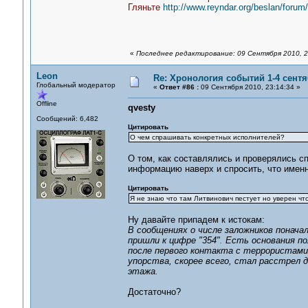
Гляньте
http://www.reyndar.org/beslan/foru
«
Последнее редактирование: 09 Сентября 2010, 2
Leon
Re: Хронология событий 1-4 сентя
Глобальный модератор
«
Ответ #86 :
09 Сентября 2010, 23:14:34 »
Offline
qvesty
Сообщений: 6,482
Цитировать
О чем спрашивать конкретных исполнителей?
О том, как составлялись и проверялись с
информацию наверх и спросить, что именн
Цитировать
Я не знаю что там Литвинович пестует но уверен чт
Ну давайте припадем к истокам:
В сообщениях о числе заложников понача
пришли к цифре "354". Есть основания п
после первого контакта с террористами.
упорства, скорее всего, стал расстрел
этажа.
Достаточно?