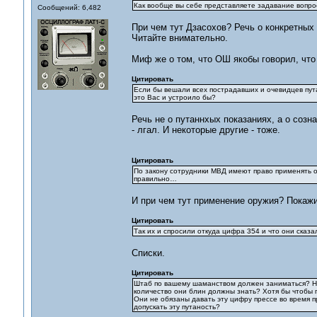
Как вообще вы себе представляете задавание вопро
Сообщений: 6,482
При чем тут Дзасохов? Речь о конкретных
Читайте внимательно.
Миф же о том, что ОШ якобы говорил, что 
Цитировать
Если бы вешали всех пострадавших и очевидцев пута
это Вас и устроило бы?
Речь не о путаннхых показаниях, а о созна
- лгал. И некоторые другие - тоже.
Цитировать
По закону сотрудники МВД имеют право применять о
правильно…
И при чем тут применение оружия? Покажи
Цитировать
Так их и спросили откуда цифра 354 и что они сказа
Списки.
Цитировать
Штаб по вашему шаманством должен заниматься? Ник
количество они блин должны знать? Хотя бы чтобы 
Они не обязаны давать эту цифру прессе во время
допускать эту путаность?