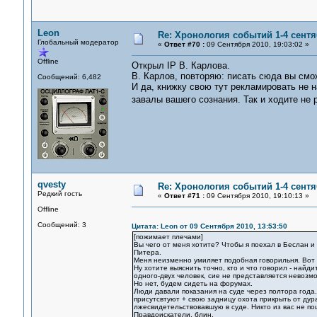
Leon
Re: Хронология событий 1-4 сентя
Глобальный модератор
«
Ответ #70 :
09 Сентября 2010, 19:03:02 »
Offline
Открыл IP В. Карлова.
В. Карлов, повторяю: писать сюда вы смож
Сообщений: 6,482
И да, книжку свою тут рекламировать не 
завалы вашего сознания. Так и ходите не
qvesty
Re: Хронология событий 1-4 сентя
Редкий гость
«
Ответ #71 :
09 Сентября 2010, 19:10:13 »
Offline
Сообщений: 3
Цитата: Leon от 09 Сентября 2010, 13:53:50
[пожимает плечами]
Вы чего от меня хотите? Чтобы я поехал в Беслан и
Питера.
Меня неизменно умиляет подобная говорильня. Вот я 
Ну хотите выяснить точно, кто и что говорил - найд
одного-двух человек, сие не представляется невозм
Но нет, будем сидеть на форумах.
Люди давали показания на суде через полтора года.
присутсвтуют + свою задницу охота прикрыть от дура
лжесвидетельствовавшую в суде. Никто из вас не по
Правдоискатели, блин.