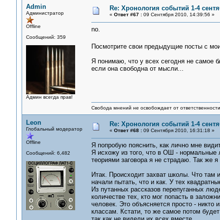
Admin
Re: Хронология событий 1-4 сентя
Администратор
«
Ответ #67 :
09 Сентября 2010, 14:39:56 »
Offline
no.
Сообщений: 359
Посмотрите свои предыдущие посты с м
Я понимаю, что у всех сегодня не самое б
если она свободна от мысли...
Админ всегда прав!
Свобода мнений не освобождает от ответственности 
Leon
Re: Хронология событий 1-4 сентя
Глобальный модератор
«
Ответ #68 :
09 Сентября 2010, 16:31:18 »
Offline
Я попробую пояснить, как лично мне види
Я исхожу из того, что в ОШ - нормальные
Сообщений: 6,482
теориями заговора я не страдаю. Так же я 
Итак. Происходит захват школы. Что там 
начали пытать, что и как. У тех квадратны
Из путанных рассказов перепуганных люде
количестве тех, кто мог попасть в залож
человек. Это объясняется просто - никто 
классам. Кстати, то же самое потом будет
так как не видели их всех вместе.