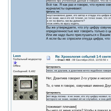
Именно про уточненные данные и говорил. Что не т
Всё так. Я как раз и говорю, что нужно о
журналисты оценивают.
Цитата: no
неустановлено даже, кто автор и откуда эта цифра вз
я не знаю, как и кто её точнял, но точно знаю, что 
а не на факты, как вы думаете?
чтож опять по кругу ходить.
Вы же утверждаете, что эту цифру озвучил
определенностью мог говорить только о ц
Или им надо было прислушаться к Вашим п
А если бы их спросили откуда цифра, что
Leon
Re: Хронология событий 1-4 сентя
Глобальный модератор
«
Ответ #65 :
09 Сентября 2010, 13:53:50 »
Offline
Цитировать
леон, не дзугаев, а дзантиев нечто подобное говори
Сообщений: 6,482
Нет, Дзантиев говорил 2-го утром и нескол
То, о чем я говорю, озвучивал именно Дзу
Цитировать
вот ведь логика - я не знаю, кто эту цифру назвал, я
которого не знаю, назвал её не случайно, и она дей
[пожимает плечами]
Вы чего от меня хотите? Чтобы я поехал 