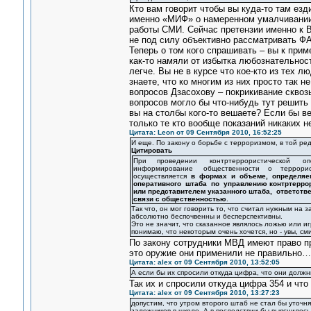
Кто вам говорит чтобы вы куда-то там е
именно «МИФ» о намеренном умалчивании
работы СМИ. Сейчас претензии именно к 
не под силу объективно рассматривать Ф
Теперь о том кого спрашивать – вы к прим
как-то намяли от избытка любознательност
легче. Вы не в курсе что кое-кто из тех 
знаете, что ко многим из них просто так 
вопросов Дзасохову – покрикивание сквоз
вопросов могло бы что-нибудь тут решить
вы на столбы кого-то вешаете? Если бы в
только те кто вообще показаний никаких н
Цитата: Leon от 09 Сентября 2010, 16:52:25
И еще. По закону о борьбе с терроризмом, в той ред
Цитировать
При проведении контртеррористической оп
информирование общественности о террорис
осуществляется
в формах и объеме, определя
оперативного штаба по управлению контртерро
или представителем указанного штаба, ответст
связи с общественностью
.
Так что, он мог говорить то, что считал нужным на з
абсолютно беспочвенны и бесперспективны.
Это не значит, что сказанное являлось ложью или иг
понимаю, что некоторым очень хочется, но - увы, сми
По закону сотрудники МВД имеют право пр
это оружие они применили не правильно…
Цитата: alex от 09 Сентября 2010, 13:52:05
А если бы их спросили откуда цифра, что они должн
Так их и спросили откуда цифра 354 и что 
Цитата: alex от 09 Сентября 2010, 13:27:23
допустим, что утром второго штаб не стал бы уточня
заложников в школе. А в последствии бы выяснилось,