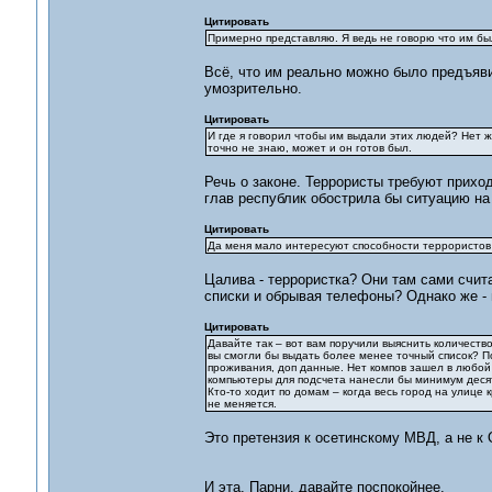
Цитировать
Примерно представляю. Я ведь не говорю что им был
Всё, что им реально можно было предъяви
умозрительно.
Цитировать
И где я говорил чтобы им выдали этих людей? Нет ж
точно не знаю, может и он готов был.
Речь о законе. Террористы требуют приход
глав республик обострила бы ситуацию на 
Цитировать
Да меня мало интересуют способности террористов
Цалива - террористка? Они там сами счита
списки и обрывая телефоны? Однако же - в
Цитировать
Давайте так – вот вам поручили выяснить количеств
вы смогли бы выдать более менее точный список? По
проживания, доп данные. Нет компов зашел в любой
компьютеры для подсчета нанесли бы минимум деся
Кто-то ходит по домам – когда весь город на улице
не меняется.
Это претензия к осетинскому МВД, а не к
И эта. Парни, давайте поспокойнее.