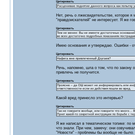
Цитировать
Расцениваю поднятие данного вопроса как попытку 
Нет, речь о лжесвидетельстве, которое я 
"правдоискателей" не интересует. Я же го
Цитировать
Тем не менее: Вы не имеете достаточных оснований
во всех достаточно подробных показаниях пострада
Имею основания и утверждаю. Ошибки - от
Цитировать
Нафига мне привлеченный Дзугаев?
Речь, напомню, шла о том, что по закону 
привлечь не получится.
Цитировать
Проясню – да ОШ может не информировать или инфо
ответственности если их действия пошли во вред.
Какой вред принесло это интервью?
Цитировать
Так не говорите вообще, или говорите что много… В
Пункт какой-то секретной инструкции по борьбе с т
Я же написал в тематическом топике: по 
что знали. При чем, замечу: они озвучивал
"Новости" - проблемы бы вообще не было.