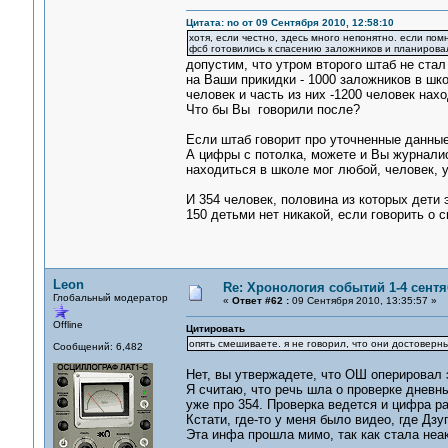
Цитата: no от 09 Сентября 2010, 12:58:10
хотя, если честно, здесь много непонятно. если помн
фсб готовились к спасению заложников и планирова
допустим, что утром второго штаб не стал
на Ваши прикидки - 1000 заложников в шк
человек и часть из них -1200 человек нахо
Что бы Вы говорили после?
Если штаб говорит про уточненные данные,
А цифры с потолка, можете и Вы журналис
находиться в школе мог любой, человек, у
И 354 человек, половина из которых дети
150 детьми нет никакой, если говорить о 
Leon
Re: Хронология событий 1-4 сентя
Глобальный модератор
«
Ответ #62 :
09 Сентября 2010, 13:35:57 »
Offline
Цитировать
опять смешиваете. я не говорил, что они достоверные
Сообщений: 6,482
Нет, вы утвержадете, что ОШ оперировал 
Я считаю, что речь шла о проверке дневны
уже про 354. Проверка ведется и цифра ра
Кстати, где-то у меня было видео, где Дзу
Эта инфа прошла мимо, так как стала неа