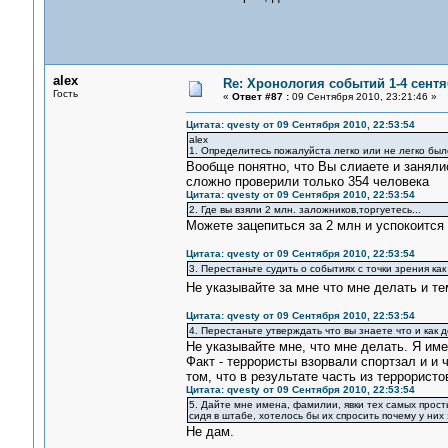
alex
Re: Хронология событий 1-4 сентя
Гость
«
Ответ #87 :
09 Сентября 2010, 23:21:46 »
Цитата: qvesty от 09 Сентября 2010, 22:53:54
alex
1. Определитесь пожалуйста легко или не легко было
Вообще понятно, что Вы слиаете и занялис
сложно проверили только 354 человека
Цитата: qvesty от 09 Сентября 2010, 22:53:54
2. Где вы взяли 2 млн. заложников,торгуетесь...
Можете зацепиться за 2 млн и успокоится 
Цитата: qvesty от 09 Сентября 2010, 22:53:54
3. Перестаньте судить о событиях с точки зрения как
Не указывайте за мне что мне делать и т
Цитата: qvesty от 09 Сентября 2010, 22:53:54
4. Перестаньте утверждать что вы знаете что и как
Не указывайте мне, что мне делать. Я им
Факт - террористы взорвали спортзал и и 
том, что в результате часть из террористо
Цитата: qvesty от 09 Сентября 2010, 22:53:54
5. Дайте мне имена, фамилии, явки тех самых прост
сидя в штабе, хотелось бы их спросить почему у них 
Не дам.