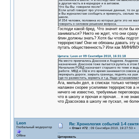
а другая часть в в коридоре и в актовом.
Что бы Вы говорили после?
Если штаб говорит про уточненные данные, то он до
и Вы журналистам сообщить и прикинуть, сколько чел
школе.
И 354 человек, половина из которых дети это не ма
говорить о силовом решении вопроса.
Господи какой бред. Что значит если бы 
заниматься? Никто не ждет, что они сразу
блин должны знать? Хотя бы чтобы подгот
террористам! Они не обязаны давать эту 
путать общественность? Или как МИНИМУ
Цитата: Leon от 09 Сентября 2010, 16:31:18
На место примчались Дзасохов и Андреев. Андреев п
назначения. Дзасохов тоже пытается рулить в этом б
Начальник РОВД назначает старшего по теме и выда
работе. МВД и ОШ в это время занимаются совсем д
перекрыть дороги, закрыть границы, поднять на уши
где-то разместить, кормить и т.д. Надо устанавлива
Ага, мильён дел, в списках только четвер
налажен скорее усилиями террористов а н
ничего не известно, требуемые переговорщ
что в школу и прочая и прочая… я не зна
что Дзасохова в школу не пускал, не бол
Leon
Re: Хронология событий 1-4 сентя
Глобальный модератор
«
Ответ #72 :
09 Сентября 2010, 19:27:53 »
Offline
Цитировать