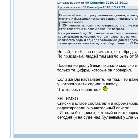
Цитата: qvesty от 09 Сентября 2010, 19:10:13
Цитата: alex от 09 Сентября 2010, 13:27:23
Если штаб говорит про уточненные данные, то он д
можете и Вы журналистам сообщить и прикинуть, ско
учились в школе.
И 354 человек, половина из которых дети это не м
если говорить о силовом решении вопроса.
Господи какой бред. Что значит если бы их оказало
сразу выяснят поименно, кто там находится, но хот
количество воды и еды для заложников для передач
зачем целенаправленно путать общественность? Ил
Не всё, что Вы не понимаете, есть бред, 
По прикидкам, людей там могло быть от 5
Население республики не знало сколько л
только те цифры, которые он проверил.
Если же Вы настаиваете, на том, что даже
у которого дети ходили в школу.
Что теперь непонятно?
ЗЫ: ИМХО.
Списки в штабе составляли и корректиров
редактировали окончательный список ....
И, если бы список, который они откоррек
сегодня (и на суде над Кулаевым) ушла бы