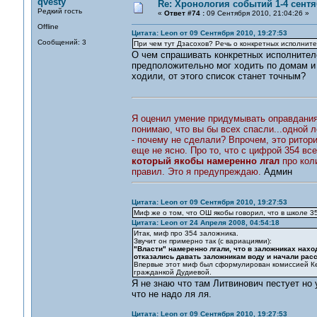
qvesty
Re: Хронология событий 1-4 сентя
Редкий гость
«
Ответ #74 :
09 Сентября 2010, 21:04:26 »
Offline
Цитата: Leon от 09 Сентября 2010, 19:27:53
Сообщений: 3
При чем тут Дзасохов? Речь о конкретных исполните
О чем спрашивать конкретных исполнителе
предположительно мог ходить по домам и 
ходили, от этого список станет точным?
Я оценил умение придумывать оправдания. 
понимаю, что вы бы всех спасли...одной л
- почему не сделали? Впрочем, это ритори
еще не ясно. Про то, что с цифрой 354 вс
который якобы намеренно лгал
про кол
правил. Это я предупреждаю.
Админ
Цитата: Leon от 09 Сентября 2010, 19:27:53
Миф же о том, что ОШ якобы говорил, что в школе 35
Цитата: Leon от 24 Апреля 2008, 04:54:18
Итак, миф про 354 заложника.
Звучит он примерно так (с вариациями):
"Власти" намеренно лгали, что в заложниках нах
отказались давать заложникам воду и начали рас
Впервые этот миф был сформулирован комиссией Ке
гражданкой Дудиевой.
Я не знаю что там Литвинович пестует но
что не надо ля ля.
Цитата: Leon от 09 Сентября 2010, 19:27:53