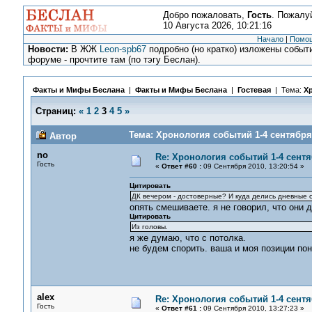
Добро пожаловать,
Гость
. Пожалу
10 Августа 2026, 10:21:16
Начало
|
Помо
Новости:
В ЖЖ
Leon-spb67
подробно (но кратко) изложены событи
форуме - прочтите там (по тэгу Беслан).
Факты и Мифы Беслана
|
Факты и Мифы Беслана
|
Гостевая
| Тема:
Хр
Страниц:
«
1
2
3
4
5
»
Тема: Хронология событий 1-4 сентября 
Автор
no
Re: Хронология событий 1-4 сентя
Гость
«
Ответ #60 :
09 Сентября 2010, 13:20:54 »
Цитировать
ДК вечером - достоверные? И куда делись дневные с
опять смешиваете. я не говорил, что они д
Цитировать
Из головы.
я же думаю, что с потолка.
не будем спорить. ваша и моя позиции пон
alex
Re: Хронология событий 1-4 сентя
Гость
«
Ответ #61 :
09 Сентября 2010, 13:27:23 »