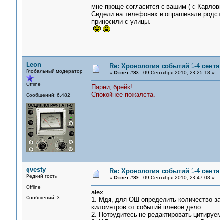
мне проще согласится с вашим ( с Карлов
Сидели на телефонах и опрашивали родств
приносили с улицы.
Leon
Re: Хронология событий 1-4 сентя
Глобальный модератор
«
Ответ #88 :
09 Сентября 2010, 23:25:18 »
Offline
Парни, брейк!
Спокойнее пожалста.
Сообщений: 6,482
qvesty
Re: Хронология событий 1-4 сентя
Редкий гость
«
Ответ #89 :
09 Сентября 2010, 23:47:08 »
Offline
alex
Сообщений: 3
1. Мдя, для ОШ определить количество за
километров от событий плевое дело...
2. Потрудитесь не редактировать цитируе