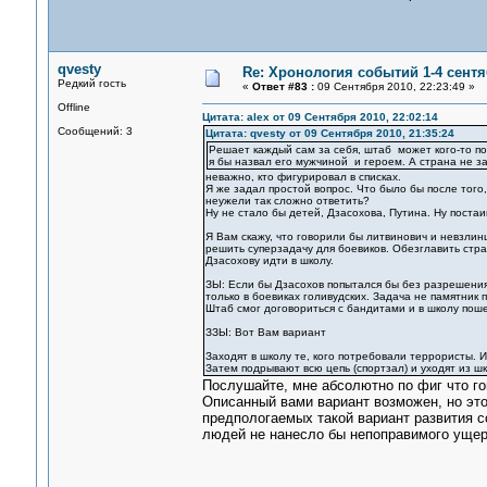
qvesty
Re: Хронология событий 1-4 сентя
Редкий гость
«
Ответ #83 :
09 Сентября 2010, 22:23:49 »
Offline
Цитата: alex от 09 Сентября 2010, 22:02:14
Сообщений: 3
Цитата: qvesty от 09 Сентября 2010, 21:35:24
Решает каждый сам за себя, штаб может кого-то поп
я бы назвал его мужчиной и героем. А страна не за
неважно, кто фигурировал в списках.
Я же задал простой вопрос. Что было бы после того
неужели так сложно ответить?
Ну не стало бы детей, Дзасохова, Путина. Ну поста
Я Вам скажу, что говорили бы литвинович и невзлинц
решить суперзадачу для боевиков. Обезглавить стра
Дзасохову идти в школу.
ЗЫ: Если бы Дзасохов попытался бы без разрешения 
только в боевиках голивудских. Задача не памятник п
Штаб смог договориться с бандитами и в школу пошел
ЗЗЫ: Вот Вам вариант
Заходят в школу те, кого потребовали террористы. 
Затем подрывают всю цепь (спортзал) и уходят из ш
Послушайте, мне абсолютно по фиг что го
Описанный вами вариант возможен, но это 
предпологаемых такой вариант развития с
людей не нанесло бы непоправимого ущер