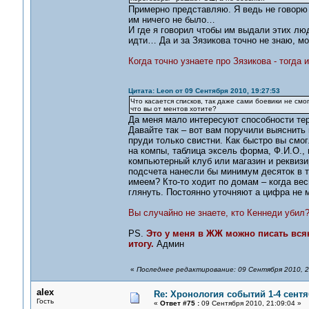
Примерно представляю. Я ведь не говорю ч
им ничего не было…
И где я говорил чтобы им выдали этих лю
идти… Да и за Зязикова точно не знаю, мо
Когда точно узнаете про Зязикова - тогда 
Цитата: Leon от 09 Сентября 2010, 19:27:53
Что касается списков, так даже сами боевики не смо
что вы от ментов хотите?
Да меня мало интересуют способности те
Давайте так – вот вам поручили выяснит
пруди только свистни. Как быстро вы смо
на компы, таблица эксель форма, Ф.И.О., 
компьютерный клуб или магазин и реквизи
подсчета нанесли бы минимум десяток в 
имеем? Кто-то ходит по домам – когда ве
глянуть. Постоянно уточняют а цифра не 
Вы случайно не знаете, кто Кеннеди убил
PS.
Это у меня в ЖЖ можно писать вся
итогу.
Админ
«
Последнее редактирование: 09 Сентября 2010, 2
alex
Re: Хронология событий 1-4 сентя
Гость
«
Ответ #75 :
09 Сентября 2010, 21:09:04 »