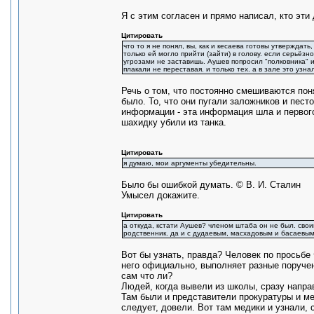
Я с этим согласен и прямо написал, кто эти 
Цитировать
что то я не понял, вы, как и кесаева готовы утверждат
только ей могло прийти (зайти) в голову. если серьёз
угрозами не заставишь. Аушев попросил "полковника" и 
плакали не переставая. и только тех. а в зале это узн
Речь о том, что постоянно смешиваются поня
было. То, что они пугали заложников и пес
информации - эта информация шла и первого
шахидку убили из танка.
Цитировать
я думаю, мои аргументы убедительны.
Было бы ошибкой думать. © В. И. Сталин
Умысел докажите.
Цитировать
а откуда, кстати Аушев? членом штаба он не был. свои
родственник. да и с дудаевым, масхадовым и басаевым
Вот бы узнать, правда? Человек по просьбе 
него официально, выполняет разные поручен
сам что ли?
Людей, когда вывели из школы, сразу напра
Там были и представители прокуратуры и ме
следует, довели. Вот там медики и узнали, 