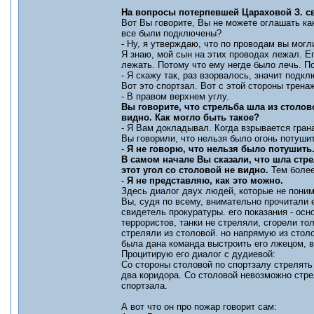
На вопросы потерпевшей Цараховой З. св
Вот Вы говорите, Вы не можете оглашать как
все были подключены?
- Ну, я утверждаю, что по проводам вы могл
Я знаю, мой сын на этих проводах лежал. Е
лежать. Потому что ему негде было лечь. 
- Я скажу так, раз взорвалось, значит подк
Вот это спортзал. Вот с этой стороны трена
- В правом верхнем углу.
Вы говорите, что стрельба шла из столов
видно. Как могло быть такое?
- Я Вам докладывал. Когда взрывается грана
Вы говорили, что нельзя было огонь потуши
-
Я не говорю, что нельзя было потушить.
В самом начале Вы сказали, что шла стр
этот угол со столовой не видно.
Тем более
-
Я не представляю, как это можно.
Здесь диалог двух людей, которые не понима
Вы, судя по всему, внимательно прочитали е
свидетель прокуратуры. его показания - осн
террористов, танки не стреляли, сгорели то
стреляли из столовой. но напрямую из стол
была дана команда выстроить его лжецом, вс
Процитирую его диалог с дудиевой:
Со стороны столовой по спортзалу стрелять
два коридора. Со столовой невозможно стре
спортзала.
А вот что он про пожар говорит сам: