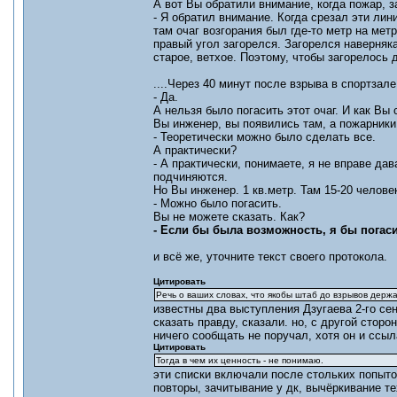
А вот Вы обратили внимание, когда пожар, 
- Я обратил внимание. Когда срезал эти лин
там очаг возгорания был где-то метр на мет
правый угол загорелся. Загорелся наверняка
старое, ветхое. Поэтому, чтобы загорелось 
....Через 40 минут после взрыва в спортзал
- Да.
А нельзя было погасить этот очаг. И как Вы
Вы инженер, вы появились там, а пожарники
- Теоретически можно было сделать все.
А практически?
- А практически, понимаете, я не вправе д
подчиняются.
Но Вы инженер. 1 кв.метр. Там 15-20 челове
- Можно было погасить.
Вы не можете сказать. Как?
- Если бы была возможность, я бы погаси
и всё же, уточните текст своего протокола.
Цитировать
Речь о ваших словах, что якобы штаб до взрывов держа
известны два выступления Дзугаева 2-го сен
сказать правду, сказали. но, с другой стор
ничего сообщать не поручал, хотя он и ссы
Цитировать
Тогда в чем их ценность - не понимаю.
эти списки включали после стольких попыток
повторы, зачитывание у дк, вычёркивание те