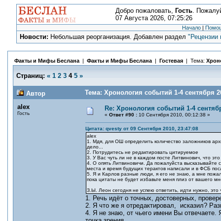
Добро пожаловать,
Гость
. Пожалу
07 Августа 2026, 07:25:26
Начало
|
Помо
Новости:
Небольшая реорганизация. Добавлен раздел
"Рецензии 
Факты и Мифы Беслана
|
Факты и Мифы Беслана
|
Гостевая
| Тема:
Хроно
Страниц:
«
1
2
3
4
5
»
Тема: Хронология событий 1-4 сентября 20
Автор
alex
Re: Хронология событий 1-4 сентябр
Гость
«
Ответ #90 :
10 Сентября 2010, 00:12:38 »
Цитата: qvesty от 09 Сентября 2010, 23:47:08
alex
1. Мдя, для ОШ определить количество заложников арх
дело...
2. Потрудитесь не редактировать цитируемое
3. У Вас чуть ли не в каждом посте Литвинович, что это
4. О опять Литвиновичи. Да пожалуйста высказывайте св
места и время будущих терактов написали и в ФСБ посл
5. Я и Карлов разные люди, я его не знаю, а мне пожал
пока цитаты не будет избавьте меня плиз от вашего м
З.Ы. Леон сегодня не успею ответить, идти нужно, это 
1. Речь идёт о точных, достоверных, прове
2. Я что же я отредактировал, исказил? Раз
4. Я не знаю, от чьего имени Вы отвечаете.
точка зрения.