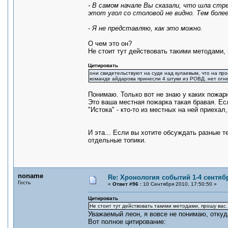
- В самом начале Вы сказали, что шла ст
этот угол со столовой не видно. Тем боле
- Я не представляю, как это можно.
О чем это он?
Не стоит тут действовать такими методами,
Цитировать
они свидетельствуют на суде над кулаевым, что на про
команде айдарова принесли 4 штуки из РОВД. нет огн
Понимаю. Только вот не знаю у каких пожа
Это ваша местная пожарка такая бравая. Ес
"Истока" - кто-то из местных на ней приехал
И эта... Если вы хотите обсуждать разные т
отдельные топики.
noname
Re: Хронология событий 1-4 сентябр
Гость
«
Ответ #96 :
10 Сентября 2010, 17:50:50 »
Цитировать
Не стоит тут действовать такими методами, прошу вас.
Уважаемый леон, я вовсе не понимаю, откуда
Вот полное цитирование: