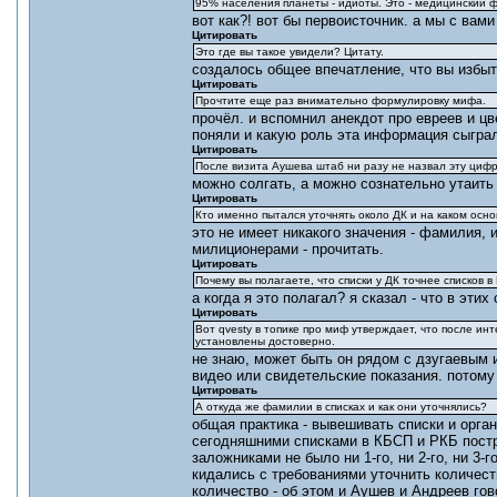
95% населения планеты - идиоты. Это - медицинский ф
вот как?! вот бы первоисточник. а мы с вами
Цитировать
Это где вы такое увидели? Цитату.
создалось общее впечатление, что вы избыт
Цитировать
Прочтите еще раз внимательно формулировку мифа.
прочёл. и вспомнил анекдот про евреев и цв
поняли и какую роль эта информация сыгра
Цитировать
После визита Аушева штаб ни разу не назвал эту цифр
можно солгать, а можно сознательно утаить
Цитировать
Кто именно пытался уточнять около ДК и на каком осно
это не имеет никакого значения - фамилия, 
милиционерами - прочитать.
Цитировать
Почему вы полагаете, что списки у ДК точнее списков 
а когда я это полагал? я сказал - что в эти
Цитировать
Вот qvesty в топике про миф утверждает, что после инт
установлены достоверно.
не знаю, может быть он рядом с дзугаевым 
видео или свидетельские показания. потому 
Цитировать
А откуда же фамилии в списках и как они уточнялись?
общая практика - вывешивать списки и орг
сегодняшними списками в КБСП и РКБ постра
заложниками не было ни 1-го, ни 2-го, ни 3-
кидались с требованиями уточнить количеств
количество - об этом и Аушев и Андреев гов