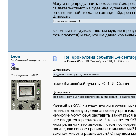
Могу и ещё представить показания Айдарова
свидетельствуют на суде над кулаевым, что 
огнетушителей. тогда по команде айдарова 
Цитировать
Власти скрывают!!!
зачем вы так. думаю, чистый мундир и репут
фсб плюются) и тех, кто им давал команды 
Leon
Re: Хронология событий 1-4 сентябр
Глобальный модератор
«
Ответ #95 :
10 Сентября 2010, 16:06:46 »
Offline
Цитировать
я думаю, мы друг друга поняли.
Сообщений: 6,482
Было бы ошибкой думать. © В. И. Сталин
Цитировать
вот как?! вот бы первоисточник. а мы с вами в каких пр
Каждый из 95% считает, что он в оставшихся
отнимает львиную долю энергии у организм
немногие могут себя заставить заниматься 
все сводится к рефлексам. Что касается 95
иной религии - это идиоты. Потом посмотре
логике, как основе правильного мышления? 
законам живет и развивается? О научном ме