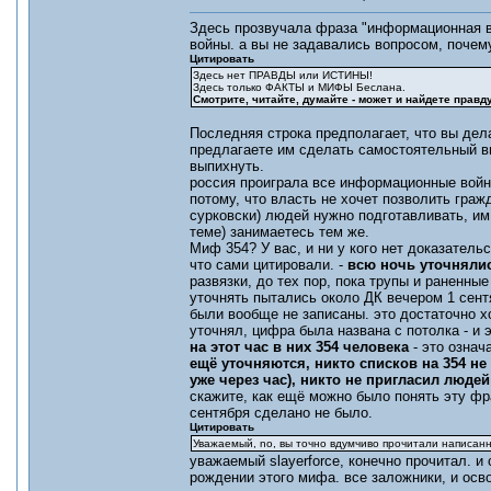
Здесь прозвучала фраза "информационная во
войны. а вы не задавались вопросом, поче
Цитировать
Здесь нет ПРАВДЫ или ИСТИНЫ!
Здесь только ФАКТЫ и МИФЫ Беслана.
Смотрите, читайте, думайте - может и найдете правд
Последняя строка предполагает, что вы дел
предлагаете им сделать самостоятельный выв
выпихнуть.
россия проиграла все информационные войны
потому, что власть не хочет позволить гра
сурковски) людей нужно подготавливать, им 
теме) занимаетесь тем же.
Миф 354? У вас, и ни у кого нет доказательс
что сами цитировали. -
всю ночь уточнялис
развязки, до тех пор, пока трупы и раненны
уточнять пытались около ДК вечером 1 сент
были вообще не записаны. это достаточно хо
уточнял, цифра была названа с потолка - и
на этот час в них 354 человека
- это означ
ещё уточняются, никто списков на 354 
уже через час), никто не пригласил людей
скажите, как ещё можно было понять эту фр
сентября сделано не было.
Цитировать
Уважаемый, no, вы точно вдумчиво прочитали написанн
уважаемый slayerforce, конечно прочитал. 
рождении этого мифа. все заложники, и осв