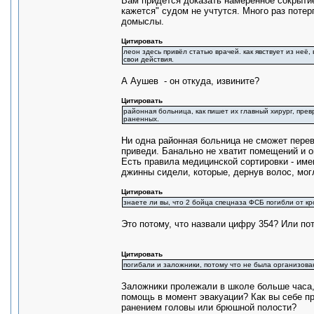
Вам придется доказать намеренное сокрытие
кажется" судом не учтутся. Много раз потер
домыслы.
Цитировать
леон здесь привёл статью врачей. как явствует из неё
свои действия.
А Аушев - он откуда, извините?
Цитировать
районная больница, как пишет их главный хирург, превр
раненных.
Ни одна районная больница не сможет перев
приведи. Банально не хватит помещений и 
Есть правила медицинской сортировки - име
джинны сидели, которые, дернув волос, мог
Цитировать
знаете ли вы, что 2 бойца спецназа ФСБ погибли от к
Это потому, что назвали цифру 354? Или пот
Цитировать
погибали и заложники, потому что не была организов
Заложники пролежали в школе больше часа,
помощь в момент эвакуации? Как вы себе 
ранением головы или брюшной полости?