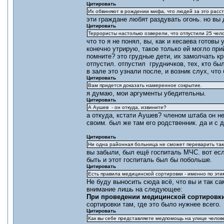
Цитировать
Их обвиняют в рождении мифа, что людей за это расс
эти граждане любят раздувать огонь. но вы 
Цитировать
Террористы настолько озверели, что отпустили 25 чело
что то я не понял, вы, как и кесаева готовы
конечно утрирую, такое только ей могло при
помните? это грудные дети, их замолчать к
отпустил. отпустил грудничков, тех, кто был
в зале это узнали после, и возник слух, чт
Цитировать
Вам придется доказать намеренное сокрытие.
я думаю, мои аргументы убедительны.
Цитировать
А Аушев - он откуда, извините?
а откуда, кстати Аушев? членом штаба он не
своим. был же там его родственник. да и с
Цитировать
Ни одна районная больница не сможет переварить так
вы забыли, был ещё госпиталь МЧС. вот ес
быть и этот госпиталь был бы побольше.
Цитировать
Есть правила медицинской сортировки - именно по эти
Не буду выносить сюда всё, что вы и так с
внимание лишь на следующее:
При проведении медицинской сортировки 
сортировки там, где это было нужнее всего.
Цитировать
Как вы себе представляете медпомощь на улице чело