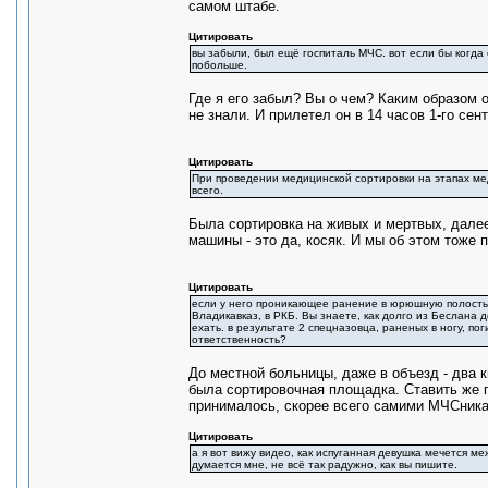
самом штабе.
Цитировать
вы забыли, был ещё госпиталь МЧС. вот если бы когда
побольше.
Где я его забыл? Вы о чем? Каким образом 
не знали. И прилетел он в 14 часов 1-го сен
Цитировать
При проведении медицинской сортировки на этапах меди
всего.
Была сортировка на живых и мертвых, далее
машины - это да, косяк. И мы об этом тоже 
Цитировать
если у него проникающее ранение в юрюшную полость и
Владикавказ, в РКБ. Вы знаете, как долго из Беслана 
ехать. в результате 2 спецназовца, раненых в ногу, по
ответственность?
До местной больницы, даже в объезд - два
была сортировочная площадка. Ставить же г
принималось, скорее всего самими МЧСника
Цитировать
а я вот вижу видео, как испуганная девушка мечется м
думается мне, не всё так радужно, как вы пишите.