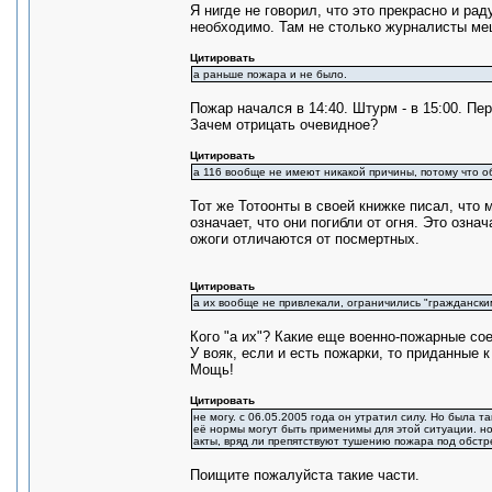
Я нигде не говорил, что это прекрасно и ра
необходимо. Там не столько журналисты ме
Цитировать
а раньше пожара и не было.
Пожар начался в 14:40. Штурм - в 15:00. Пер
Зачем отрицать очевидное?
Цитировать
а 116 вообще не имеют никакой причины, потому что о
Тот же Тотоонты в своей книжке писал, что
означает, что они погибли от огня. Это озна
ожоги отличаются от посмертных.
Цитировать
а их вообще не привлекали, ограничились "гражданск
Кого "а их"? Какие еще военно-пожарные со
У вояк, если и есть пожарки, то приданные 
Мощь!
Цитировать
не могу. с 06.05.2005 года он утратил силу. Но была т
её нормы могут быть применимы для этой ситуации. н
акты, вряд ли препятствуют тушению пожара под обстр
Поищите пожалуйста такие части.