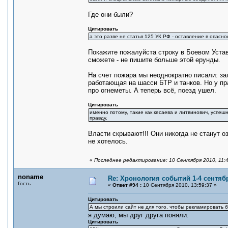
Где они были?
Цитировать
а это разве не статья 125 УК РФ - оставление в опасно
Покажите пожалуйста строку в Боевом Уста
сможете - не пишите больше этой ерунды.
На счет пожара мы неоднократно писали: за
работающая на шасси БТР и танков. Но у п
про огнеметы. А теперь всё, поезд ушел.
Цитировать
именно потому, такие как кесаева и литвинович, успеш
правду.
Власти скрывают!!! Они никогда не станут 
не хотелось.
«
Последнее редактирование: 10 Сентября 2010, 11:
noname
Re: Хронология событий 1-4 сентябр
Гость
«
Ответ #94 :
10 Сентября 2010, 13:59:37 »
Цитировать
А мы строили сайт не для того, чтобы рекламировать 
я думаю, мы друг друга поняли.
Цитировать