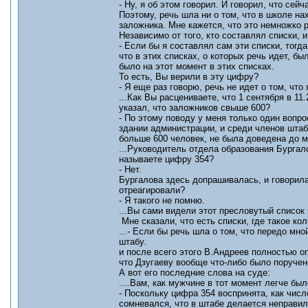
- Ну, я об этом говорил. И говорил, что се
Поэтому, речь шла ни о том, что в школе нах
заложника. Мне кажется, что это немножко 
Независимо от того, кто составлял списки, 
- Если бы я составлял сам эти списки, тогд
что в этих списках, о которых речь идет, б
было на этот момент в этих списках.
То есть, Вы верили в эту цифру?
- Я еще раз говорю, речь не идет о том, что
...Как Вы расцениваете, что 1 сентября в 1
указал, что заложников свыше 600?
- По этому поводу у меня только один вопро
здании администрации, и среди членов штаба
больше 600 человек, не была доведена до м
...Руководитель отдела образования Бургал
называете цифру 354?
- Нет.
Бургалова здесь допрашивалась, и говорила
отреагировали?
- Я такого не помню.
...Вы сами видели этот пресловутый список 
Мне сказали, что есть списки, где такое ко
...- Если бы речь шла о том, что передо мно
штабу.
и после всего этого В.Андреев полностью о
что Дзугаеву вообще что-либо было поручено
А вот его последние слова на суде:
....Вам, как мужчине в тот момент легче бы
- Поскольку цифра 354 воспринята, как числ
сомневался, что в штабе делается неправил