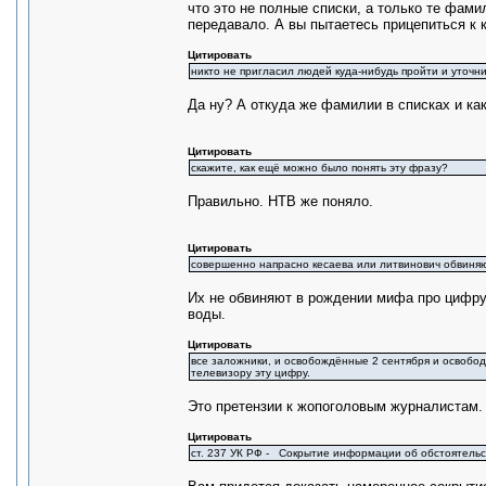
что это не полные списки, а только те фами
передавало. А вы пытаетесь прицепиться к 
Цитировать
никто не пригласил людей куда-нибудь пройти и уточнит
Да ну? А откуда же фамилии в списках и ка
Цитировать
скажите, как ещё можно было понять эту фразу?
Правильно. НТВ же поняло.
Цитировать
совершенно напрасно кесаева или литвинович обвиняю
Их не обвиняют в рождении мифа про цифру
воды.
Цитировать
все заложники, и освобождённые 2 сентября и освобод
телевизору эту цифру.
Это претензии к жопоголовым журналистам. 
Цитировать
ст. 237 УК РФ - Сокрытие информации об обстоятельс