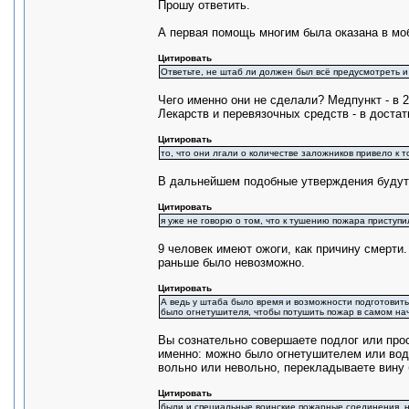
Прошу ответить.
А первая помощь многим была оказана в моб
Цитировать
Ответьте, не штаб ли должен был всё предусмотреть и 
Чего именно они не сделали? Медпункт - в 
Лекарств и перевязочных средств - в достат
Цитировать
то, что они лгали о количестве заложников привело к т
В дальнейшем подобные утверждения будут
Цитировать
я уже не говорю о том, что к тушению пожара приступ
9 человек имеют ожоги, как причину смерти.
раньше было невозможно.
Цитировать
А ведь у штаба было время и возможности подготовитьс
было огнетушителя, чтобы потушить пожар в самом нач
Вы сознательно совершаете подлог или прос
именно: можно было огнетушителем или водо
вольно или невольно, перекладываете вину 
Цитировать
были и специальные воинские пожарные соединения, н