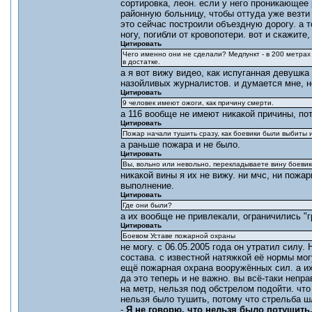
сортировка, леон. если у него проникающее
районную больницу, чтобы оттуда уже везти 
это сейчас построили объездную дорогу. а т
ногу, погибли от кровопотери. вот и скажит
Цитировать
Чего именно они не сделали? Медпункт - в 200 метрах
в достатке.
а я вот вижу видео, как испуганная девушк
назойливых журналистов. и думается мне, не
Цитировать
9 человек имеют ожоги, как причину смерти.
а 116 вообще не имеют никакой причины, пот
Цитировать
Пожар начали тушить сразу, как боевики были выбиты 
а раньше пожара и не было.
Цитировать
Вы, вольно или невольно, перекладываете вину боевик
никакой вины я их не вижу. ни мчс, ни пожа
выполнение.
Цитировать
Где они были?
а их вообще не привлекали, ограничились "
Цитировать
Боевом Уставе пожарной охраны
не могу. с 06.05.2005 года он утратил силу
состава. с известной натяжкой её нормы мо
ещё пожарная охрана вооружённых сил. а и
да это теперь и не важно. вы всё-таки непра
на метр, нельзя под обстрелом подойти. чт
нельзя было тушить, потому что стрельба шл
-
Я не говорю, что нельзя было потушить,