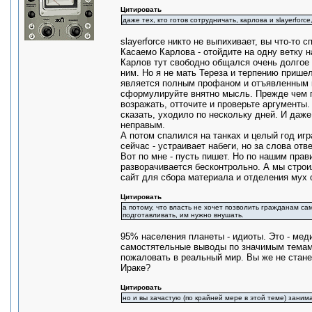
Цитировать
даже тех, кто готов сотрудничать, карлова и slayerforc
slayerforce никто не выпихивает, вы что-то с
Касаемо Карлова - отойдите на одну ветку н
Карлов тут свободно общался очень долгое 
ним. Но я не мать Тереза и терпению прише
является полным профаном и отъявленным к
сформулируйте внятно мысль. Прежде чем пы
возражать, отточите и проверьте аргументы.
сказать, уходило по нескольку дней. И даже
неправым.
А потом спалился на танках и целый год игра
сейчас - устраивает набеги, но за слова отв
Вот по мне - пусть пишет. Но по нашим прав
разворачивается бесконтрольно. А мы строи
сайт для сбора материала и отделения мух о
Цитировать
а потому, что власть не хочет позволить гражданам с
подготавливать, им нужно внушать.
95% населения планеты - идиоты. Это - мед
самостятельные выводы по значимым темам.
пожаловать в реальный мир. Вы же не стан
Ираке?
Цитировать
но и вы зачастую (по крайней мере в этой теме) заним