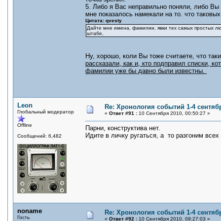
5. Либо я Вас неправильно поняли, либо Вы 
мне показалось намекали на то. что таковы
Цитата: qvesty
Дайте мне имена, фамилии, явки тех самых простых лю
штабе,
Ну, хорошо, коли Вы тоже считаете, что так
рассказали, как и, кто подправил списки, к
фамилии уже бы давно были известны.
Leon
Re: Хронология событий 1-4 сентябр
Глобальный модератор
«
Ответ #91 :
10 Сентября 2010, 00:50:27 »
Offline
Парни, конструктива нет.
Идите в личку ругаться, а то разгоним всех
Сообщений: 6,482
noname
Re: Хронология событий 1-4 сентябр
Гость
«
Ответ #92 :
10 Сентября 2010, 09:27:03 »