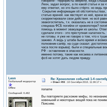
говорили - террористы зверели, когда слыша
Леон, задал вопрос, а по какой статье и за
ему ответил, но это было стёрто. но ведь пр
Сокрытие информации об обстоятельствах, 
статью врачей. как явствует из неё, врачи 
скорректировали свои действия. но всё равн
эвакогоспиталь, т.к. оказалась не в состоян
спецназа ФСБ погибли от кровопотери? поги
помощь в момент эвакуации из школы. Ответ
сделали этого - это преступная халатность.
не готовы. я уже не говорю о том, что к ту
заживо. А ведь у штаба было время и возмо
полковник-сапёр, на суде сказал: достаточ
часа после взрыва). были и специальные вои
РФ - оставление в опасности.
именно потому, такие как кесаева и литвино
фсб не хотят дать людям правду.
Leon
Re: Хронология событий 1-4 сентябр
Глобальный модератор
«
Ответ #93 :
10 Сентября 2010, 11:36:17 »
Offline
noname
Сообщений: 6,482
Вы повторяете расхожие мифы, по незнанию
новенький и некоторых вещей пока не поним
Поясняю.