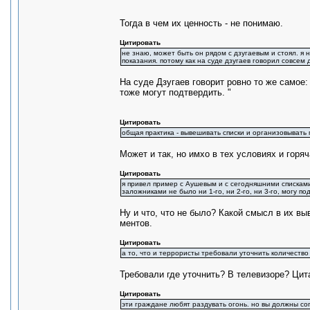
Тогда в чем их ценность - не понимаю.
Цитировать
не знаю, может быть он рядом с дзугаевым и стоял. я 
показания. потому как на суде дзугаев говорил совсем 
На суде Дзугаев говорит ровно то же самое: 
тоже могут подтвердить. "
Цитировать
общая практика - вывешивать списки и организовыват
Может и так, но имхо в тех условиях и горя
Цитировать
я привел пример с Аушевым и с сегодняшними списками
заложниками не было ни 1-го, ни 2-го, ни 3-го, могу п
Ну и что, что не было? Какой смысл в их вы
ментов.
Цитировать
а то, что и террористы требовали уточнить количество
Требовали где уточнить? В телевизоре? Цит
Цитировать
эти граждане любят раздувать огонь. но вы должны сог