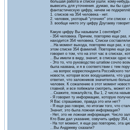
большая работа и списки ушли. кому-нибудь 
вывесить для уточнения. думаю, вы бы сдел
фантастическую цифру, ничем не подкреплё
1. списков на 354 человека - нет.
2. человек, укоторый "уточнял" эти списки -
3. вообще никто эту цифру Дзугаеву говорит
Какую цифру Вы называли 1 сентября?
- 354 человека. Причем, повторяю еще раз,
находится 354 человека. Списки составляли
...На момент выхода, повторяю еще раз, к с
этом списке 354 фамилий. Повторяю еще раз
говорил о том, что на этот час в списках, к
...Вы имели в виду, значит, в списках одно 
- Это то, что руководство штабом сочло воз
была названа, и я в соответствии с тем пор
...на вопрос корреспондента Российского те
новости, которая всех воодушевила, что уд
ответил, что заложников значительно больше
человек. К сожалению в этот момент новос
главной, и все побежали смотреть, может кт
...Скажите, пожалуйста, Вы 1, 2 числа назы
- Я говорил ту информацию, которую получи
Я Вас спрашиваю, правда это или нет?
- Я еще раз говорю, по итогам того, что ст
Значит, это была ложная информация?
- Нет, это не ложная информация. Число за
Кто Вам дал указание, озвучить цифру 354, 
- На тот момент, я еще раз повторяю, эта ц
...Вы Андрееву сказали?