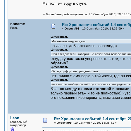
Мы толчем воду в ступе.
«
Последнее редактирование: 10 Сентября 2010, 18:32:15
noname
Re: Хронология событий 1-4 сентябр
Гость
«
Ответ #98 :
10 Сентября 2010, 18:37:59 »
Цитировать
Мы толчем воду в ступе.
согласен. добавлю лишь напоследок.
Цитировать
Или следователи, которые не сочли этот вопрос значи
откуда у вас такая уверенность в том, что 
обратно
?
Цитировать
Он эту цифру сам придумал, ага.
нет. лично я ему верю в той части, где он с
Цитировать
вы в школе вообще были? Где столовая и что рядом с 
был. но между
окнами столовой
и
окнами 
только первый этаж и то не полностью) чувст
его показания нивелировать, выставив лжец
Leon
Re: Хронология событий 1-4 сентября 20
Глобальный
«
Ответ #99 :
10 Сентября 2010, 18:38:41 »
модератор