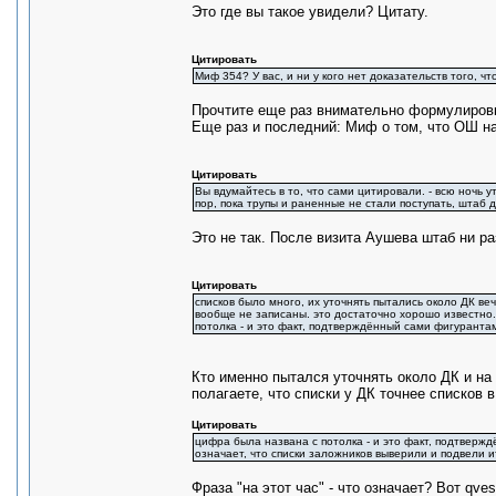
Это где вы такое увидели? Цитату.
Цитировать
Миф 354? У вас, и ни у кого нет доказательств того, чт
Прочтите еще раз внимательно формулировк
Еще раз и последний: Миф о том, что ОШ на
Цитировать
Вы вдумайтесь в то, что сами цитировали. - всю ночь ут
пор, пока трупы и раненные не стали поступать, штаб
Это не так. После визита Аушева штаб ни ра
Цитировать
списков было много, их уточнять пытались около ДК в
вообще не записаны. это достаточно хорошо известно. 
потолка - и это факт, подтверждённый сами фигуранта
Кто именно пытался уточнять около ДК и на
полагаете, что списки у ДК точнее списков
Цитировать
цифра была названа с потолка - и это факт, подтвержд
означает, что списки заложников выверили и подвели ит
Фраза "на этот час" - что означает? Вот qv