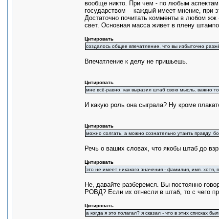
вообще никто. При чем - по любым аспектам
государством - каждый имеет мнение, при э
Достаточно почитать комменты в любом жж -
свет. Основная масса живет в плену штампо
Цитировать
создалось общее впечатление, что вы избыточно разжё
Впечатление к делу не пришьешь.
Цитировать
мне всё-равно, как выразил штаб свою мысль. важно то
И какую роль она сыграла? Ну кроме плакат
Цитировать
можно солгать, а можно сознательно утаить правду. 
Речь о ваших словах, что якобы штаб до взр
Цитировать
это не имеет никакого значения - фамилия, имя. хотя,
Не, давайте разберемся. Вы постоянно гово
РОВД? Если их отнесли в штаб, то с чего пр
Цитировать
а когда я это полагал? я сказал - что в этих списках б