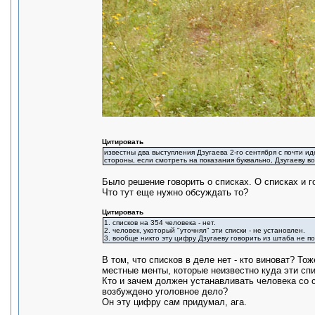
Цитировать
известны два выступления Дзугаева 2-го сентября с почти ид
стороны, если смотреть на показания буквально, Дзугаеву в
Было решение говорить о списках. О списках и г
Что тут еще нужно обсуждать то?
Цитировать
1. списков на 354 человека - нет.
2. человек, укоторый "уточнял" эти списки - не установлен.
3. вообще никто эту цифру Дзугаеву говорить из штаба не по
В том, что списков в деле нет - кто виноват? Т
местные менты, которые неизвестно куда эти сп
Кто и зачем должен устанавливать человека со 
возбуждено уголовное дело?
Он эту цифру сам придумал, ага.