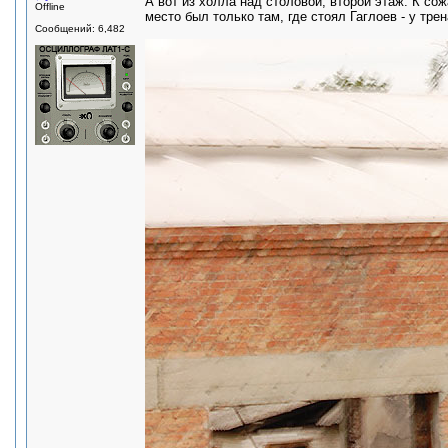
А вот из холла над столовой, второй этаж. К сож
Offline
место был только там, где стоял Гаглоев - у тре
Сообщений: 6,482