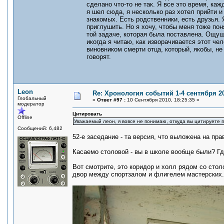
сделано что-то не так. Я все это время, каж
я шел сюда, я несколько раз хотел прийти и
знакомых. Есть родственники, есть друзья.
приглушить. Но я хочу, чтобы меня тоже поня
той задаче, которая была поставлена. Ощуще
икогда я читаю, как изворачивается этот че
виновником смерти отца, который, якобы, не 
говорят.
Leon
Re: Хронология событий 1-4 сентября 20
Глобальный
«
Ответ #97 :
10 Сентября 2010, 18:25:35 »
модератор
Цитировать
Offline
Уважаемый леон, я вовсе не понимаю, откуда вы цитируете 
Сообщений: 6,482
52-е заседание - та версия, что выложена на пр
Касаемо столовой - вы в школе вообще были? Гд
Вот смотрите, это коридор и холл рядом со стол
двор между спортзалом и флигелем мастерских.