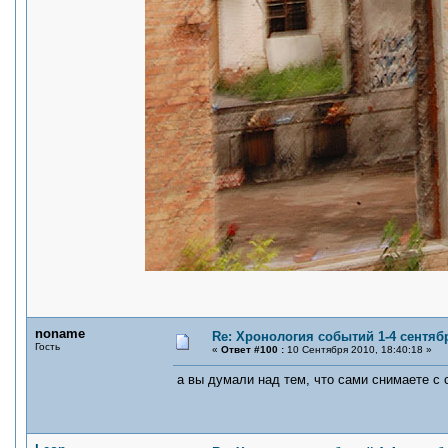
noname
Re: Хронология событий 1-4 сентябр
Гость
«
Ответ #100 :
10 Сентября 2010, 18:40:18 »
а вы думали над тем, что сами снимаете с 