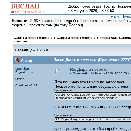
Добро пожаловать,
Гость
. Пожалу
08 Августа 2026, 23:43:53
Начало
|
Помо
Новости:
В ЖЖ
Leon-spb67
подробно (но кратко) изложены событи
форуме - прочтите там (по тэгу Беслан).
Факты и Мифы Беслана
|
Факты и Мифы Беслана
|
Мифы Ю.П. Савель
потолке
Страниц:
«
1
2
3
4
»
Тема: Дыра в потолке (Прочитано 27797
Автор
goodjar
Re: Дыра в потолке
Редкий гость
«
Ответ #60 :
14 Января 2010, 16:36:33 »
Offline
Я та понимаю что ничего не загорелось
Сообщений: 29
Посмотрите изначально обсуждаю слова 
Цитировать
Однако Ю. Савельев считает, что возгорание произо
легковоспламенимым утеплителем чердака.
о каком утеплителе речь ведет профессор
Цитировать
5.1. Первый взрыв в спортзале
http://www.pravdabesl
здесь утверждается что был пробит черда