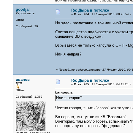
Если бы у меня были казаки, я завоевал бы мир (с) Н
goodjar
Re: Дыра в потолке
Редкий гость
«
Ответ #84 :
17 Января 2010, 00:20:54 »
Offline
Но здесь разлетание в той или иной степе
Сообщений: 29
Состав вещества подбирается с учетом т
смешение ВВ с воздухом.
Взрывается не только капсула с С - Н - Мg
Или я неправ?
«
Последнее редактирование: 17 Января 2010, 00:3
иванов
Re: Дыра в потолке
ДСП
«
Ответ #85 :
17 Января 2010, 04:11:28 »
Offline
Цитировать
Сообщений: 1,362
Или я неправ?
Честно говоря, я нить "спора" как-то уже 
Во-первых, мы тут не из КБ "Базальта".
Во-вторых, там могло гореть/вспыхивать/тл
по спортзалу со стороны "федералов".
"Я мзду не беру, мне за