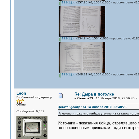
121-1.jpg
(257.25 Кб, 1504x1000 - просмотрено 415
122-1.jpg
(234.7 Кб, 1504x1000 - просмотрено 4180
123-1.jpg
(248.31 Кб, 1504x1000 - просмотрено 418
Leon
Re: Дыра в потолке
Глобальный модератор
«
Ответ #79 :
14 Января 2010, 22:56:45 »
Offline
Цитата: goodjar от 14 Января 2010, 22:48:28
Сообщений: 6,482
А можно я тоже что нибудь уточню из хз каких исто
Источник - показания бойца, стрелявшего
но по косвенным признакам - один выстре