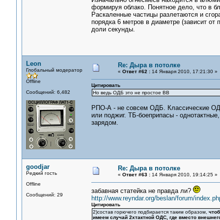
формируя облако. Понятное дело, что в бл
Раскаленные частицы разлетаются и сгора
порядка 6 метров в диаметре (зависит от
доли секунды.
Leon
Re: Дыра в потолке
Глобальный модератор
«
Ответ #62 :
14 Января 2010, 17:21:30 »
Offline
Цитировать
Сообщений: 6,482
Но ведь ОДБ это не простое ВВ
РПО-А - не совсем ОДБ. Классические ОДБ
или поджиг. ТБ-боеприпасы - однотактные,
зарядом.
goodjar
Re: Дыра в потолке
Редкий гость
«
Ответ #63 :
14 Января 2010, 19:14:25 »
Offline
забавная статейка не правда ли?
Сообщений: 29
http://www.reyndar.org/beslan/forum/index.p
Цитировать
2)состав горючего подбирается таким образом,
чтоб
имеем случай 2хтактной ОДС, где вместо внешне