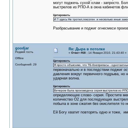
могут поджечь сухой хлам - запросто. Бол
выстрелов из РПО-А в окна кабинетов фли
Цитировать
И ? здесь Не тротил,гексоген и несколько иные зако
Разбрасывание и поджиг огнесмеси произв
goodjar
Re: Дыра в потолке
Редкий гость
«
Ответ #68 :
14 Января 2010, 21:43:40 »
Offline
Цитировать
Сообщений: 29
Я просто объясняю, что ТБ-боеприпасы - однотактн
первоначально и в последствии поджиг ос
давления вокруг первичного подрыва, но н
ударная волна.
Цитировать
Вечером была произведена серия выстрелов из РПО-
определяющее слово- серия. Простите ме
количество О2 для последующих выстрелов
побыла в зоне сжатия без окислителя то н
Ей Богу хватит повторять одно и тоже, им