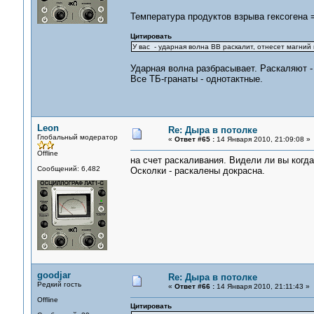
Температура продуктов взрыва гексогена =
Цитировать
У вас - ударная волна ВВ раскалит, отнесет магний и
Ударная волна разбрасывает. Раскаляют -
Все ТБ-гранаты - однотактные.
Leon
Re: Дыра в потолке
Глобальный модератор
«
Ответ #65 :
14 Января 2010, 21:09:08 »
Offline
на счет раскаливания. Видели ли вы когд
Сообщений: 6,482
Осколки - раскалены докрасна.
goodjar
Re: Дыра в потолке
Редкий гость
«
Ответ #66 :
14 Января 2010, 21:11:43 »
Offline
Цитировать