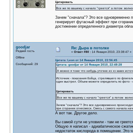
Цитировать
Все же по вашему с начало "греется" а потом волно
Зачем "сначала"? Это все одновременно 
генерирует фугасный эффект при сгорании
достижении определенного диаметра обла
goodjar
Re: Дыра в потолке
Редкий гость
«
Ответ #80 :
14 Января 2010, 23:38:47 »
Offline
Цитата: Leon от 14 Января 2010, 22:56:45
Сообщений: 29
Цитата: goodjar от 14 Января 2010, 22:48:28
А можно я тоже что нибудь уточню из хз каких ист
Источник - показания бойца, стрелявшего по флигел
один выстрел. Объем можете определить по фото - 
Цитировать
Все же по вашему с начало "греется" а потом волн
Зачем "сначала"? Это все одновременно происходи
при сгорании огнесмеси. Смесь с самого начала на
А вот так. Другое дело.
Вы самой сути не уловили - там не греетс
Общую я написал - адиабатическое сжатие
недостаток кислорода в помещении. Это ч