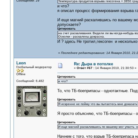
Сообщений: 29
Температура продуктов взрыва гексогена = 3850 гра
и что?
я описал процесс формирования взрыва г
И еще магний раскалившись по вашему мог 
допускаете?
Цитировать
на счет раскаливания. Видели ли вы когда-нибудь в
Осколки - раскалены докрасна.
И ? здесь Не тротил,гексоген и несколько
«
Последнее редактирование: 14 Января 2010, 21:2
Leon
Re: Дыра в потолке
Глобальный модератор
«
Ответ #67 :
14 Января 2010, 21:30:53 »
Offline
Цитировать
Сообщений: 6,482
и что?
То, что ТБ-боеприпасы - однотактные. По
Цитировать
Я искренне не пойму что вы пытаетесь мне доказать
Я просто объясняю, что ТБ-боеприпасы - 
Цитировать
И еще магний раскалившись по вашему мог упасть на
Начнем с того, что взрыв ТБ-боеприпаса 