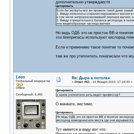
дополнительно утверждаестя
Цитировать
Если бы эксперты все же провели такой даже самый 
1. Ввиду неполноты сгорания порошкового магния в
в том числе непрореагировавший порошок магния, н
2. Ввиду отрицательного баланса кислорода в газо
или жидкообразные частицы магния.
Но ведь ОДБ это не простое ВВ и понятие
эти боеприпасы используют кислород пом
Если и применимо такое понятие то поче
там же про утеплитель понаписали что мо
Leon
Re: Дыра в потолке
Глобальный модератор
«
Ответ #61 :
14 Января 2010, 17:19:30 »
Offline
Цитировать
Сообщений: 6,482
о каком утеплителе речь ведет профессор?
О минвате, вестимо.
Цитировать
Но ведь ОДБ это не простое ВВ и понятие кислород
кислород помещения или места где они взрываются.
Тут имеется в виду вот что:
Изначально огнесмесь находится в алюмин