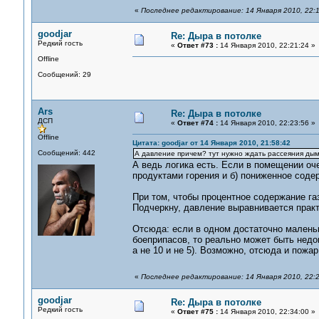
«
Последнее редактирование: 14 Января 2010, 22:1
goodjar
Re: Дыра в потолке
Редкий гость
«
Ответ #73 :
14 Января 2010, 22:21:24 »
Offline
Сообщений: 29
Ars
Re: Дыра в потолке
ДСП
«
Ответ #74 :
14 Января 2010, 22:23:56 »
Offline
Цитата: goodjar от 14 Января 2010, 21:58:42
Сообщений: 442
А давление причем? тут нужно ждать рассеяния дым
А ведь логика есть. Если в помещении оч
продуктами горения и б) пониженное соде
При том, чтобы процентное содержание га
Подчеркну, давление выравнивается практ
Отсюда: если в одном достаточно малень
боеприпасов, то реально может быть недо
а не 10 и не 5). Возможно, отсюда и пожар
«
Последнее редактирование: 14 Января 2010, 22:2
goodjar
Re: Дыра в потолке
Редкий гость
«
Ответ #75 :
14 Января 2010, 22:34:00 »