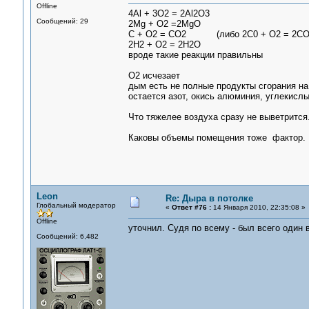
Offline
4Al + 3O2 = 2Al2O3
Сообщений: 29
2Mg + O2 =2MgO
C + O2 = CO2 (либо 2C0 + O2 = 2CO2 т
2H2 + O2 = 2H2O
вроде такие реакции правильны
О2 исчезает
дым есть не полные продукты сгорания на
остается азот, окись алюминия, углекислы
Что тяжелее воздуха сразу не выветрится
Каковы объемы помещения тоже фактор.
Leon
Re: Дыра в потолке
Глобальный модератор
«
Ответ #76 :
14 Января 2010, 22:35:08 »
Offline
уточнил. Судя по всему - был всего один
Сообщений: 6,482