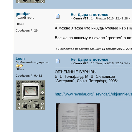
goodjar
Re: Дыра в потолке
Редкий гость
«
Ответ #77 :
14 Января 2010, 22:48:28 »
Offline
А можно я тоже что нибудь уточню из хз 
Сообщений: 29
Все же по вашему с начало "греется" а по
«
Последнее редактирование: 14 Января 2010, 22:5
Leon
Re: Дыра в потолке
Глобальный модератор
«
Ответ #78 :
14 Января 2010, 22:52:54 »
Offline
ОБЪЕМНЫЕ ВЗРЫВЫ
Сообщений: 6,482
Б. Е. Гельфанд, М. В. Сильников
"Астерион", Санкт-Петербург, 2008г.
http://www.reyndar.org/~reyndar1/objomnie-vzr