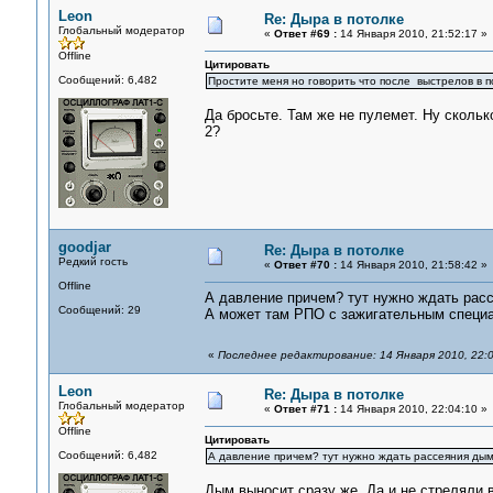
Leon
Re: Дыра в потолке
Глобальный модератор
«
Ответ #69 :
14 Января 2010, 21:52:17 »
Offline
Цитировать
Сообщений: 6,482
Простите меня но говорить что после выстрелов в 
Да бросьте. Там же не пулемет. Ну сколь
2?
goodjar
Re: Дыра в потолке
Редкий гость
«
Ответ #70 :
14 Января 2010, 21:58:42 »
Offline
А давление причем? тут нужно ждать рас
Сообщений: 29
А может там РПО с зажигательным специ
«
Последнее редактирование: 14 Января 2010, 22:0
Leon
Re: Дыра в потолке
Глобальный модератор
«
Ответ #71 :
14 Января 2010, 22:04:10 »
Offline
Цитировать
Сообщений: 6,482
А давление причем? тут нужно ждать рассеяния дым
Дым выносит сразу же. Да и не стреляли в