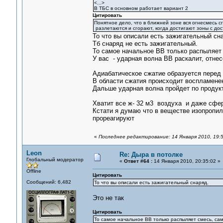
<...>
В ТБС в основном работает вариант 2
Цитировать
Понятное дело, что в ближней зоне вся огнесмесь сг
разлетаются и сгорают, когда достигают зоны с дос
То что вы описали есть зажигательный сн
Тб снаряд не есть зажигательный.
То самое начальное ВВ только распыляет с
У вас - ударная волна ВВ раскалит, отнесе
Адиабатическое сжатие образуется перед 
В области сжатия происходит воспламене
Дальше ударная волна пройдет по продукт
Хватит все ж- 32 м3 воздуха и даже сфера
Кстати я думаю что в веществе изопропил
прореагируют
«
Последнее редактирование: 14 Января 2010, 19:5
Leon
Re: Дыра в потолке
Глобальный модератор
«
Ответ #64 :
14 Января 2010, 20:35:02 »
Offline
Цитировать
Сообщений: 6,482
То что вы описали есть зажигательный снаряд.
Это не так
Цитировать
То самое начальное ВВ только распыляет смесь, само