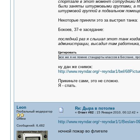
спортзале в этот момент сотрудники М
были заняты штурмовыми группами, а т
штурмовой группой в подвальном помеще
Некоторые приняли это за выстрел танка:
Бокоев, 37-е заседание:
последний раз я слышал этот танк когда
администрации, высадил там работника, 
Цитировать
все же я не помню стандарты классов в Беслане, пр
ну дан же снимок:
http://www.reyndar.org/~reyndar1/bel/68Pictu
Прикиньте сами, это не сложно.
Я - спать.
Leon
Re: Дыра в потолке
Глобальный модератор
«
Ответ #82 :
15 Января 2010, 00:12:42 »
Offline
http://www.reyndar.org/~reyndar1/1/Beslan-0
Сообщений: 6,482
ночной пожар во флигеле