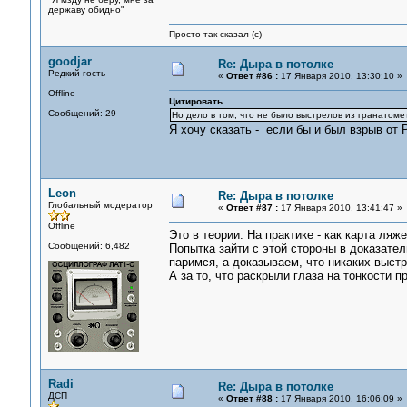
державу обидно"
Просто так сказал (с)
goodjar
Re: Дыра в потолке
Редкий гость
«
Ответ #86 :
17 Января 2010, 13:30:10 »
Offline
Цитировать
Сообщений: 29
Но дело в том, что не было выстрелов из гранатоме
Я хочу сказать - если бы и был взрыв от 
Leon
Re: Дыра в потолке
Глобальный модератор
«
Ответ #87 :
17 Января 2010, 13:41:47 »
Offline
Это в теории. На практике - как карта ляж
Сообщений: 6,482
Попытка зайти с этой стороны в доказател
паримся, а доказываем, что никаких выст
А за то, что раскрыли глаза на тонкости п
Radi
Re: Дыра в потолке
ДСП
«
Ответ #88 :
17 Января 2010, 16:06:09 »