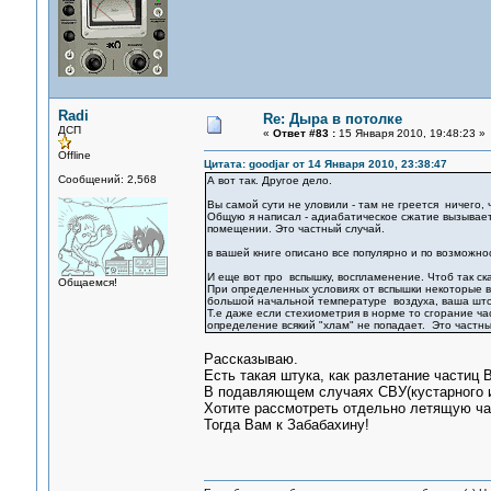
Radi
Re: Дыра в потолке
ДСП
«
Ответ #83 :
15 Января 2010, 19:48:23 »
Offline
Цитата: goodjar от 14 Января 2010, 23:38:47
Сообщений: 2,568
А вот так. Другое дело.
Вы самой сути не уловили - там не греется ничего, 
Общую я написал - адиабатическое сжатие вызывает 
помещении. Это частный случай.
в вашей книге описано все популярно и по возможно
И еще вот про вспышку, воспламенение. Чтоб так ска
Общаемся!
При определенных условиях от вспышки некоторые вещ
большой начальной температуре воздуха, ваша штор
Т.е даже если стехиометрия в норме то сгорание ч
определение всякий "хлам" не попадает. Это частны
Рассказываю.
Есть такая штука, как разлетание частиц В
В подавляющем случаях СВУ(кустарного из
Хотите рассмотреть отдельно летящую ча
Тогда Вам к Забабахину!