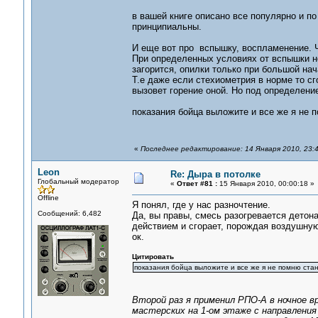
в вашей книге описано все популярно и п
принципиальны.
И еще вот про вспышку, воспламенение. Ч
При определенных условиях от вспышки не
загорится, опилки только при большой на
Т.е даже если стехиометрия в норме то с
вызовет горение оной. Но под определени
показания бойца выложите и все же я не 
«
Последнее редактирование: 14 Января 2010, 23:4
Leon
Re: Дыра в потолке
Глобальный модератор
«
Ответ #81 :
15 Января 2010, 00:00:18 »
Offline
Я понял, где у нас разночтение.
Сообщений: 6,482
Да, вы правы, смесь разогревается дето
действием и сгорает, порождая воздушну
ок.
Цитировать
показания бойца выложите и все же я не помню стан
Второй раз я применил РПО-А в ночное в
мастерских на 1-ом этаже с направления