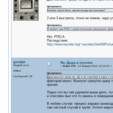
Цитировать
Какова серия была, время между выстрелами?
2 или 3 выстрела, точно не помню, надо у
Цитировать
А может там РПО с зажигательным специально при
Нет, РПО-А.
Последствия:
http://www.reyndar.org/~reyndar1/bel/68Pictu
goodjar
Re: Дыра в потолке
Редкий гость
«
Ответ #72 :
14 Января 2010, 22:14:37 »
Offline
Цитировать
Сообщений: 29
Дым выносит сразу же. Да и не стреляли в один и то
факторов много. Выносит сразу/не сразу т
прочее.
Ладно что вы там удумали выше дело, то
и способен был что то зажечь в помещени
В любом случае процесс взрыва газовозду
там частный случай в трубе. Хотите верьт