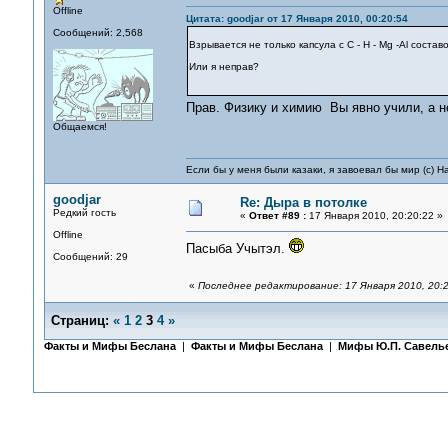
Offline
Цитата: goodjar от 17 Января 2010, 00:20:54
Сообщений: 2,568
Взрывается не только капсула с С - Н - Мg -Al соста
Или я неправ?
Прав. Физику и химию Вы явно учили, а 
Общаемся!
Если бы у меня были казаки, я завоевал бы мир (с) Н
goodjar
Re: Дыра в потолке
Редкий гость
«
Ответ #89 :
17 Января 2010, 20:20:22 »
Offline
Пасыба Учытэл.
Сообщений: 29
«
Последнее редактирование: 17 Января 2010, 20:2
Страниц:
«
1
2
3
4
»
Факты и Мифы Беслана
|
Факты и Мифы Беслана
|
Мифы Ю.П. Савель