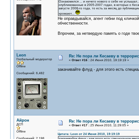
Ознакомился ... и ничего нового о себе не услышал.
опубликованные в 2005-2007 годах, в которых о Кес
августе 2008-го года, то есть за месяц до публикац
хромают...
Не оправдывайся, агент гебни под кличкой
обчественности.
Впрочем, за нетвердую память о годе тв
Leon
Re: Не пора ли Кесаеву в террори
Глобальный модератор
«
Ответ #16 :
24 Июня 2010, 19:19:19 »
Offline
закачивайте флуд - для этого есть специа
Сообщений: 6,482
Айрон
Re: Не пора ли Кесаеву в террори
ДСП
«
Ответ #17 :
25 Июня 2010, 11:29:05 »
Offline
Цитата: Leon от 24 Июня 2010, 19:19:19
Сообщений: 2,198
закачивайте флуд - для этого есть специальное мест