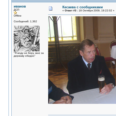
иванов
Кесаева с сообщниками
ДСП
«
Ответ #3 :
18 Октября 2009, 19:22:02 »
Offline
Сообщений: 1,362
"Я мзду не беру, мне за
державу обидно"