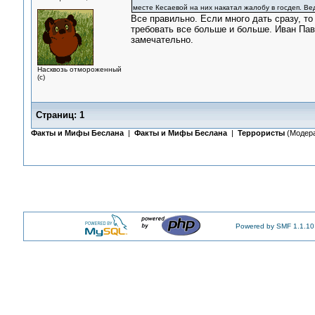
месте Кесаевой на них накатал жалобу в госдеп. Ве
Все правильно. Если много дать сразу, то
требовать все больше и больше. Иван Павл
замечательно.
Насквозь отмороженный
(с)
Страниц:
1
Факты и Мифы Беслана
|
Факты и Мифы Беслана
|
Террористы
(Модер
Powered by SMF 1.1.10