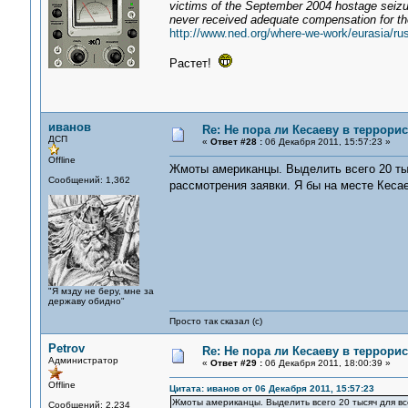
victims of the September 2004 hostage seizu
never received adequate compensation for thei
http://www.ned.org/where-we-work/eurasia/ru
Растет!
иванов
Re: Не пора ли Кесаеву в террори
ДСП
«
Ответ #28 :
06 Декабря 2011, 15:57:23 »
Offline
Жмоты американцы. Выделить всего 20 тыс
Сообщений: 1,362
рассмотрения заявки. Я бы на месте Кеса
"Я мзду не беру, мне за
державу обидно"
Просто так сказал (с)
Petrov
Re: Не пора ли Кесаеву в террори
Администратор
«
Ответ #29 :
06 Декабря 2011, 18:00:39 »
Offline
Цитата: иванов от 06 Декабря 2011, 15:57:23
Жмоты американцы. Выделить всего 20 тысяч для все
Сообщений: 2,234