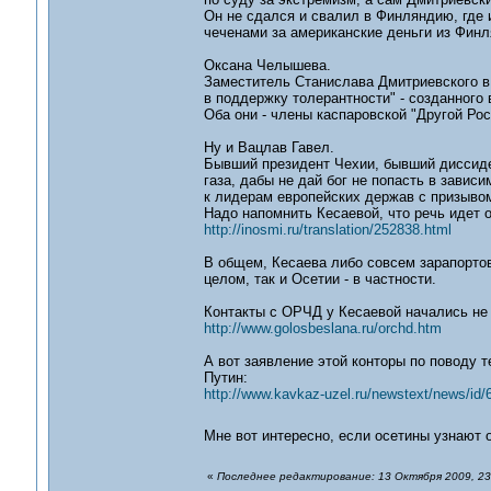
Он не сдался и свалил в Финляндию, где 
чеченами за американские деньги из Финл
Оксана Челышева.
Заместитель Станислава Дмитриевского в
в поддержку толерантности" - созданного 
Оба они - члены каспаровской "Другой Рос
Ну и Вацлав Гавел.
Бывший президент Чехии, бывший диссиде
газа, дабы не дай бог не попасть в завис
к лидерам европейских держав с призывом
Надо напомнить Кесаевой, что речь идет 
http://inosmi.ru/translation/252838.html
В общем, Кесаева либо совсем зарапортов
целом, так и Осетии - в частности.
Контакты с ОРЧД у Кесаевой начались не 
http://www.golosbeslana.ru/orchd.htm
А вот заявление этой конторы по поводу т
Путин:
http://www.kavkaz-uzel.ru/newstext/news/id/
Мне вот интересно, если осетины узнают о
«
Последнее редактирование: 13 Октября 2009, 23