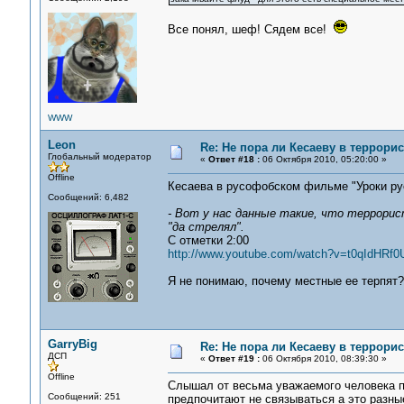
Все понял, шеф! Сядем все!
WWW
Leon
Re: Не пора ли Кесаеву в террори
Глобальный модератор
«
Ответ #18 :
06 Октября 2010, 05:20:00 »
Offline
Кесаева в русофобском фильме "Уроки рус
Сообщений: 6,482
- Вот у нас данные такие, что террорис
"да стрелял".
С отметки 2:00
http://www.youtube.com/watch?v=t0qIdHRf0
Я не понимаю, почему местные ее терпят?
GarryBig
Re: Не пора ли Кесаеву в террори
ДСП
«
Ответ #19 :
06 Октября 2010, 08:39:30 »
Offline
Слышал от весьма уважаемого человека про
Сообщений: 251
предпочитают не связываться а это разны