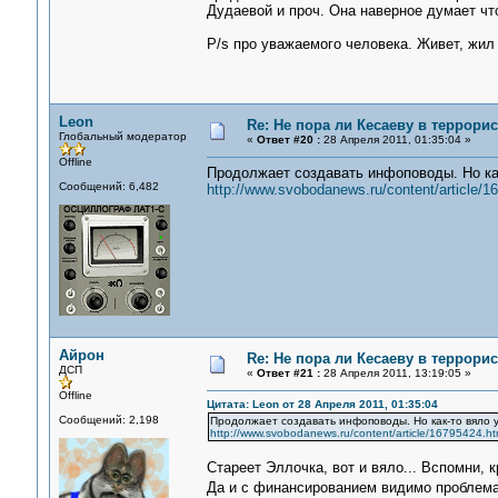
Дудаевой и проч. Она наверное думает что
P/s про уважаемого человека. Живет, жил
Leon
Re: Не пора ли Кесаеву в террори
Глобальный модератор
«
Ответ #20 :
28 Апреля 2011, 01:35:04 »
Offline
Продолжает создавать инфоповоды. Но как
Сообщений: 6,482
http://www.svobodanews.ru/content/article/1
Айрон
Re: Не пора ли Кесаеву в террори
ДСП
«
Ответ #21 :
28 Апреля 2011, 13:19:05 »
Offline
Цитата: Leon от 28 Апреля 2011, 01:35:04
Сообщений: 2,198
Продолжает создавать инфоповоды. Но как-то вяло 
http://www.svobodanews.ru/content/article/16795424.ht
Стареет Эллочка, вот и вяло... Вспомни, к
Да и с финансированием видимо проблемат