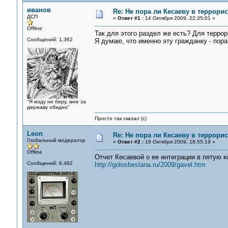
иванов
Re: Не пора ли Кесаеву в террори
ДСП
«
Ответ #1 :
14 Октября 2009, 22:35:01 »
Offline
Так для этого раздел же есть? Для террор
Сообщений: 1,362
Я думаю, что именно эту гражданку - пор
"Я мзду не беру, мне за
державу обидно"
Просто так сказал (с)
Leon
Re: Не пора ли Кесаеву в террори
Глобальный модератор
«
Ответ #2 :
18 Октября 2009, 18:55:19 »
Offline
Отчет Кесаевой о ее интеграции в пятую к
Сообщений: 6,482
http://golosbeslana.ru/2009/gavel.htm