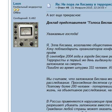
Leon
Re: Не пора ли Кесаеву в террори
Глобальный модератор
«
Ответ #8 :
21 Февраля 2010, 22:24:03 »
Offline
А вот еще прекрасное:
Сообщений: 6,482
Доклад представителя "Голоса Бесла
Уважаемые господа!
Я, Элла Кесаева, возглавляю общественн
Хочу поблагодарить организаторов конфе
приём.
В сентябре 2004 года в городе Беслане 
Террористы в первый же день выдвинули 
заложников на смерть.
Погибло во время штурма 331 человек. Из
Мы считаем, что заложников Беслана мо
расследование. Прохождение десятков су
Поэтому более 200 человек - потерпевши
жизнь, на объективное расследование, н
В России применяются нарушающие права
разрешает убивать заложников вместе 
Гражданин любой страны может оказатьс