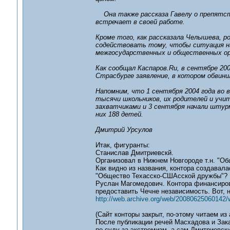
Она также рассказа Гавелу о препятств
встречает в своей работе.
Кроме того, как рассказала Челышева, р
содействовать тому, чтобы ситуация н
межгосударственных и общественных ор
Как сообщал Каспаров.Ru, в сентябре 200
Страсбурге заявление, в котором обвини
Напомним, что 1 сентября 2004 года во
тысячи школьников, их родителей и учит
захватчиками и 3 сентября начали штурм
них 188 детей.
Дмитрий Урсулов
Итак, фигуранты:
Станислав Дмитриевскй.
Организовал в Нижнем Новгороде т.н. "Об
Как видно из названия, контора создавала
"Общество Техасско-СШАсской дружбы"? Во
Руслан Магомедович. Контора финансиро
предоставить Чечне независимость. Вот, 
http://web.archive.org/web/20080625060142/ww
(Сайт конторы закрыт, по-этому читаем из 
После публикации речей Масхадова и Зака
по суду за экстремизм, а сам Дмитриевски