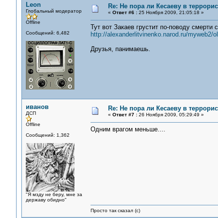
Leon
Re: Не пора ли Кесаеву в террори
Глобальный модератор
«
Ответ #6 :
25 Ноября 2009, 21:05:18 »
Offline
Тут вот Закаев грустит по-поводу смерти 
Сообщений: 6,482
http://alexanderlitvinenko.narod.ru/myweb2/o
Друзья, панимаешь.
иванов
Re: Не пора ли Кесаеву в террори
ДСП
«
Ответ #7 :
26 Ноября 2009, 05:29:49 »
Offline
Одним врагом меньше....
Сообщений: 1,362
"Я мзду не беру, мне за
державу обидно"
Просто так сказал (с)