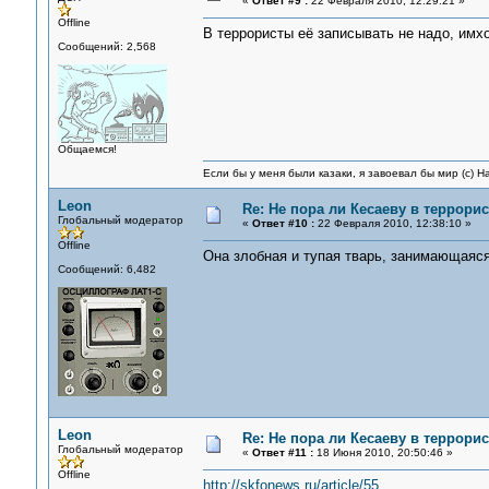
«
Ответ #9 :
22 Февраля 2010, 12:29:21 »
Offline
В террористы её записывать не надо, имхо
Сообщений: 2,568
Общаемся!
Если бы у меня были казаки, я завоевал бы мир (с) Н
Leon
Re: Не пора ли Кесаеву в террори
Глобальный модератор
«
Ответ #10 :
22 Февраля 2010, 12:38:10 »
Offline
Она злобная и тупая тварь, занимающаяся
Сообщений: 6,482
Leon
Re: Не пора ли Кесаеву в террори
Глобальный модератор
«
Ответ #11 :
18 Июня 2010, 20:50:46 »
Offline
http://skfonews.ru/article/55