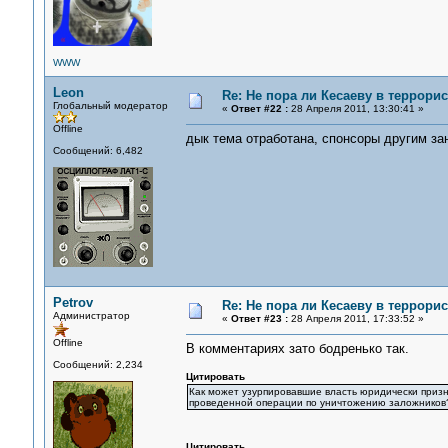
WWW
Leon
Re: Не пора ли Кесаеву в террори
Глобальный модератор
«
Ответ #22 :
28 Апреля 2011, 13:30:41 »
Offline
дык тема отработана, спонсоры другим за
Сообщений: 6,482
Petrov
Re: Не пора ли Кесаеву в террори
Администратор
«
Ответ #23 :
28 Апреля 2011, 17:33:52 »
Offline
В комментариях зато бодренько так.
Сообщений: 2,234
Цитировать
Как может узурпировавшие власть юридически призн
проведенной операции по уничтожению заложников
Цитировать