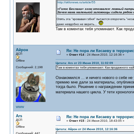
http://skfonews.ru/article/55
«Голос Беслана» эхом отозвался: ложный патр
Зачем мама маленькой заложницы сидела рядом 
Опять эта "кровавая гэбня" пытается опорочить "н
даже невдобно не верить...
Там в коментах тебя упоминают. Как прод
Айрон
Re: Не пора ли Кесаеву в террори
ДСП
«
Ответ #14 :
24 Июня 2010, 12:16:36 »
Offline
Цитата: Ars от 23 Июня 2010, 11:02:09
Сообщений: 2,198
Там в коментах тебя упоминают. Как продажного най
Ознакомился ... и ничего нового о себе н
премию мне дали за материалы, опубликова
тогда было. Решение о награждении приним
материала нашего цикла. У тети хронолог
WWW
Ars
Re: Не пора ли Кесаеву в террори
ДСП
«
Ответ #15 :
24 Июня 2010, 18:43:05 »
Offline
Цитата: Айрон от 24 Июня 2010, 12:16:36
Сообщений: 442