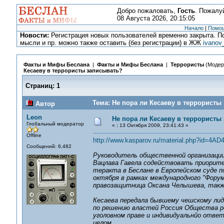
Добро пожаловать,
Гость
. Пожалу
08 Августа 2026, 20:15:05
Начало
|
Помо
Новости:
Регистрация новых пользователей временно закрыта. По
мысли и пр. можно также оставить (без регистрации) в ЖЖ
ivanov
Факты и Мифы Беслана
|
Факты и Мифы Беслана
|
Террористы
(Модер
Кесаеву в террористы записывать?
Страниц:
1
Тема: Не пора ли Кесаеву в террористы
Автор
Leon
Не пора ли Кесаеву в террористы
Глобальный модератор
«
:
13 Октября 2009, 23:41:43 »
Offline
http://www.kasparov.ru/material.php?id=4A
Сообщений: 6,482
Руководитель общественной организации 
Вацлава Гавела содействовать приорите
теракта в Беслане в Европейском суде п
октября в рамках международного "Форум
правозащитница Оксана Челышева, такж
Кесаева передала бывшему чешскому лид
по решению властей Россия Общества р
уголовном праве и индивидуальнйо ответ
целом.