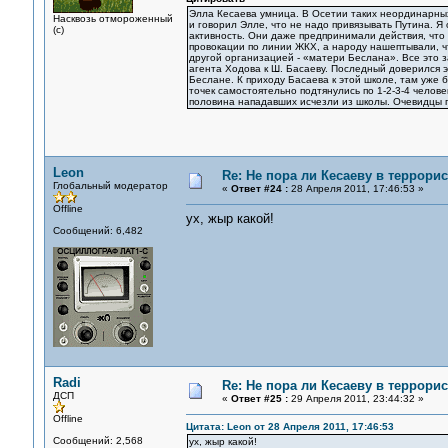
Элла Кесаева умница. В Осетии таких неординарных
Насквозь отмороженный
и говорил Элле, что не надо привязывать Путина. Я
(с)
активность. Они даже предпринимали действия, что
провокации по линии ЖКХ, а народу нашептывали, чт
другой организацией - «матери Беслана». Все это 
агента Ходова к Ш. Басаеву. Последный доверился 
Беслане. К приходу Басаева к этой школе, там уже б
точек самостоятельно подтянулись по 1-2-3-4 челов
половина нападавших исчезли из школы. Очевидцы г
Leon
Re: Не пора ли Кесаеву в террори
Глобальный модератор
«
Ответ #24 :
28 Апреля 2011, 17:46:53 »
Offline
ух, жыр какой!
Сообщений: 6,482
Radi
Re: Не пора ли Кесаеву в террори
ДСП
«
Ответ #25 :
29 Апреля 2011, 23:44:32 »
Offline
Цитата: Leon от 28 Апреля 2011, 17:46:53
Сообщений: 2,568
ух, жыр какой!