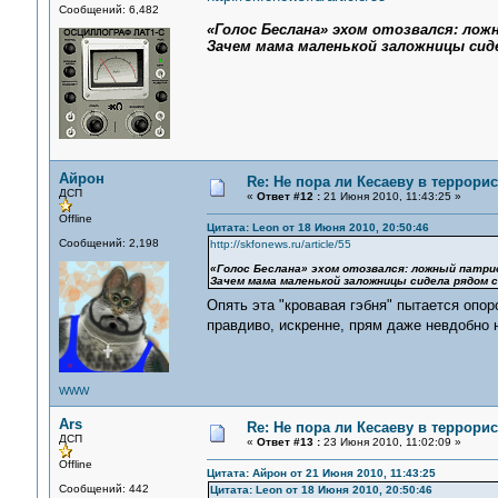
Сообщений: 6,482
«Голос Беслана» эхом отозвался: ло
Зачем мама маленькой заложницы сиде
Айрон
Re: Не пора ли Кесаеву в террори
ДСП
«
Ответ #12 :
21 Июня 2010, 11:43:25 »
Offline
Цитата: Leon от 18 Июня 2010, 20:50:46
Сообщений: 2,198
http://skfonews.ru/article/55
«Голос Беслана» эхом отозвался: ложный патр
Зачем мама маленькой заложницы сидела рядом с
Опять эта "кровавая гэбня" пытается опо
правдиво, искренне, прям даже невдобно 
WWW
Ars
Re: Не пора ли Кесаеву в террори
ДСП
«
Ответ #13 :
23 Июня 2010, 11:02:09 »
Offline
Цитата: Айрон от 21 Июня 2010, 11:43:25
Сообщений: 442
Цитата: Leon от 18 Июня 2010, 20:50:46