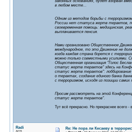
законных основаниях, будет взорван вм
в любом месте...
Одним из методов борьбы с терроризмом
России нет статуса жертв терактов, п
своевременная помощь: медицинская, ре
выплачивается пенсия.
Нами организовано Общественное Движен
международное, то это Движение не дол
когда каждая страна борется с террориз
можно только совместными усилиями. Ст
Общественная организация "Голос Бесла
статус жертв терактов" здесь на Конфе
статус жертв терактов": лоббирование п
о терактах, создание единого банка да
с терроризмом, исходя из позиции самих
Просим рассмотреть на этой Конференци
статус жертв терактов".
Тут всё прекрасно. Но прекраснее всего -
Radi
Re: Не пора ли Кесаеву в террори
ДСП