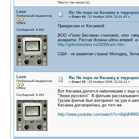
Просто так сказал (с)
Leon
Re: Не пора ли Кесаеву в террори
Глобальный модератор
«
Ответ #4 :
21 Ноября 2009, 22:01:45 »
Offline
Прекрасное от Кесаевой:
Сообщений: 6,482
ВОО «Голос Беслана» считает, что смер
возврата. Россия должна идти вперед, 
http://golosbeslana.ru/2009/kazn.htm
США - не развитая страна! Молодец, Элла
Leon
Re: Не пора ли Кесаеву в террори
Глобальный модератор
«
Ответ #5 :
25 Ноября 2009, 21:03:12 »
Offline
Вот Кесаева делится наболевшим с еще о
Сообщений: 6,482
"Уроки русского". В фильме рассказываетс
Грузии фильм был воспринят на ура и шел
Кесаева договорилась до того же.
http://www.youtube.com/watch?v=t0qIdHRf0