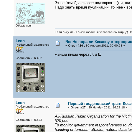
Эт не "жыр", а скорее поджарка... (жи, ши -
Надо знать время публикации, точнее - вр
Общаемся!
Если бы у меня были казаки, я завоевал бы мир (с) Н
Leon
Re: Не пора ли Кесаеву в террори
Глобальный модератор
«
Ответ #26 :
30 Апреля 2011, 00:00:28 »
Offline
жы-шы пишы через Ж и Ш
Сообщений: 6,482
Leon
Первый госдеповский грант Кеса
Глобальный модератор
«
Ответ #27 :
30 Ноября 2011, 16:28:18 »
Offline
All-Russian Public Organization for the Victi
Сообщений: 6,482
$20,000
To monitor government responsiveness to vic
handling of terrorism attacks, natural disaster