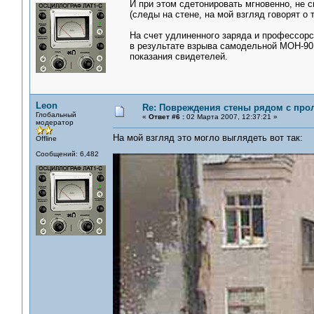
И при этом сдетонировать мгновенно, не 
(следы на стене, на мой взгляд говорят о
На счет удлиненного заряда и профессорс
в результате взрыва самодельной МОН-90, 
показания свидетелей.
Leon
Re: Повреждения стены рядом с про
Глобальный
«
Ответ #6 :
02 Марта 2007, 12:37:21 »
модератор
На мой взгляд это могло выглядеть вот так:
Offline
Сообщений: 6,482