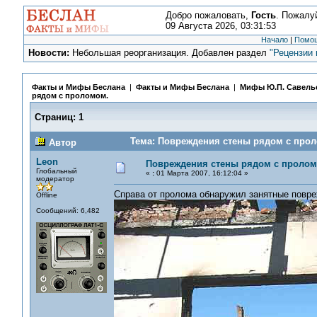
Добро пожаловать,
Гость
. Пожалу
09 Августа 2026, 03:31:53
Начало
|
Помо
Новости:
Небольшая реорганизация. Добавлен раздел
"Рецензии 
Факты и Мифы Беслана
|
Факты и Мифы Беслана
|
Мифы Ю.П. Савель
рядом с проломом.
Страниц:
1
Тема: Повреждения стены рядом с прол
Автор
Leon
Повреждения стены рядом с пролом
Глобальный
«
:
01 Марта 2007, 16:12:04 »
модератор
Справа от пролома обнаружил занятные повре
Offline
Сообщений: 6,482