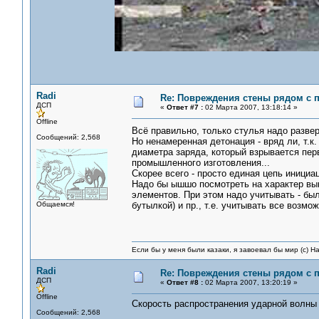
Radi
Re: Повреждения стены рядом с 
ДСП
«
Ответ #7 :
02 Марта 2007, 13:18:14 »
Offline
Всё правильно, только стулья надо разве
Сообщений: 2,568
Но ненамеренная детонация - вряд ли, т.к
диаметра заряда, который взрывается пер
промышленного изготовления...
Скорее всего - просто единая цепь инициа
Надо бы ышшо посмотреть на характер вы
элементов. При этом надо учитывать - был
Общаемся!
бутылкой) и пр., т.е. учитывать все возмо
Если бы у меня были казаки, я завоевал бы мир (с) Н
Radi
Re: Повреждения стены рядом с 
ДСП
«
Ответ #8 :
02 Марта 2007, 13:20:19 »
Offline
Скорость распространения ударной волны
Сообщений: 2,568