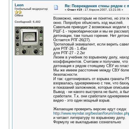
Leon
Re: Повреждения стены рядом с 
Глобальный модератор
«
Ответ #19 :
17 Апреля 2007, 13:21:06 »
Offline
Возможно, некоторым не понятно, но эти 
Сообщений: 6,482
окно. Попробую объяснить ход мыслей.
Савельев приводит 2 возможных модели гр
РШГ-1 - термобарическая и мы ее рассмат
детонации, там только горение. Нет детон
Остается РПГ-26(27).
Тротиловый эквивалент, если верить саве
для РПГ-26 - 1.45кг
для РПГ-27 - 2.2кг
Лезем в учебник по взрывному делу, нахо
коэффициентов. Считаем и получаем, что 
детонация к рядом стоящему СВУ из пласти
Мы же имеем расстояние между СВУ более 
безопасности.
И так: сдетонировать от взрыва гранаты Р
взорвалась одновременно с тем, что бахн
и показаний заложников, которые описыв
Вывод - ни какого выстрела не было, а бы
сработали. Т.к. они сработали одновреме
видео - это один мощный взрыв.
Желающие проверить версию идут сюда:
http://www.reyndar.org/beslan/forum/index.ph
и читают литературу по взрывному делу.
Формулу не выкладываю сознательно