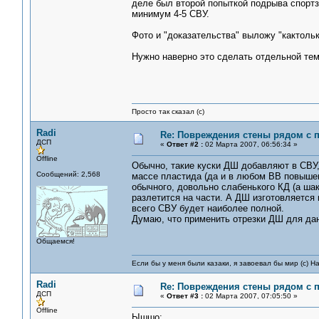
деле был второй попыткой подрыва спортз
минимум 4-5 СВУ.
Фото и "доказательства" выложу "кактольк
Нужно наверно это сделать отдельной темо
Просто так сказал (с)
Radi
Re: Повреждения стены рядом с 
ДСП
«
Ответ #2 :
02 Марта 2007, 06:56:34 »
Offline
Обычно, такие куски ДШ добавляют в СВУ,
Сообщений: 2,568
массе пластида (да и в любом ВВ повыше
обычного, довольно слабенького КД (а ш
разлетится на части. А ДШ изготовляется
всего СВУ будет наиболее полной.
Думаю, что применить отрезки ДШ для да
Общаемся!
Если бы у меня были казаки, я завоевал бы мир (с) Н
Radi
Re: Повреждения стены рядом с 
ДСП
«
Ответ #3 :
02 Марта 2007, 07:05:50 »
Offline
Ышшо: