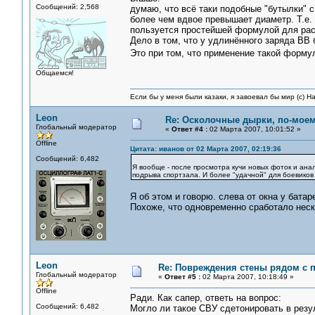
Сообщений: 2,568
думаю, что всё таки подобные "бутылки" 
более чем вдвое превышает диаметр. Т.е
пользуется простейшей формулой для рас
Дело в том, что у удлинённого заряда ВВ
Это при том, что применение такой фор
Общаемся!
Если бы у меня были казаки, я завоевал бы мир (с) Н
Leon
Re: Осколочные дырки, по-мое
Глобальный модератор
«
Ответ #4 :
02 Марта 2007, 10:01:52 »
Offline
Цитата: иванов от 02 Марта 2007, 02:19:36
Сообщений: 6,482
Я вообще - после просмотра кучи новых фоток и анал
подрыва спортзала. И более "удачной" для боевиков
Я об этом и говорю. слева от окна у бата
Похоже, что одновременно сработало нес
Leon
Re: Повреждения стены рядом с 
Глобальный модератор
«
Ответ #5 :
02 Марта 2007, 10:18:49 »
Offline
Ради. Как сапер, ответь на вопрос:
Сообщений: 6,482
Могло ли такое СВУ сдетонировать в резу