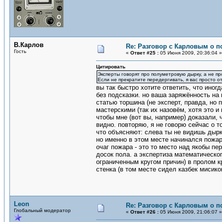
В.Карлов
Re: Разговор с Карловым о п
Гость
«
Ответ #25 :
05 Июня 2009, 20:36:04 »
Цитировать
Эксперты говорят про полуметровую дырку, а не п
Если не прекратите передергивать, я вас просто о
вы так быстро хотите ответить, что иног
без подсказки. но ваша заряжённость на
статью торшина (не эксперт, правда, но
мастерскими (так их назовём, хотя это и
чтобы мне (вот вы, например) доказали, 
видно. повторяю, я не говорю сейчас о т
что объясняют: слева ты не видишь дырк
но именно в этом месте начинался пожар
очаг пожара - это то место над якобы п
досок пола. а экспертиза математическо
ограниченным кругом причин) в пролом к
стенка (в том месте сидел казбек мисико
Leon
Re: Разговор с Карловым о п
Глобальный модератор
«
Ответ #26 :
05 Июня 2009, 21:06:07 »