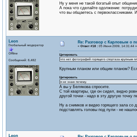
Ну у меня не такой богатый опыт общени
А пока что сделайте одолжение: потрудит
что вы общаетесь с первоклассниками. Из
Leon
Re: Разговор с Карловым о п
Глобальный модератор
«
Ответ #18 :
05 Июня 2009, 14:31:44 »
Offline
Цитировать
что нет фотографий горящего спортаза крупным п
Сообщений: 6,482
Крупным планом или общим планом? Если
Цитировать
я не знаю почему.
А вы у Белякова спросите.
С той квартиры, где он сидел, видно ров
другой точки - надо в эту другую точку 
Ну а снимков и видео горящего зала со 
подставлять головы под пули - не нашло
Leon
Re: Разговор с Карловым о п