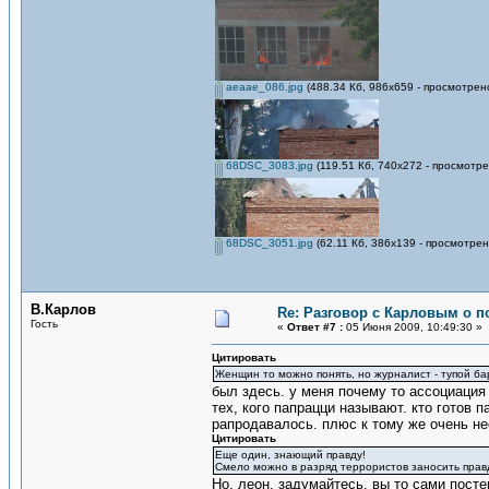
aeaae_086.jpg
(488.34 Кб, 986x659 - просмотрен
68DSC_3083.jpg
(119.51 Кб, 740x272 - просмотре
68DSC_3051.jpg
(62.11 Кб, 386x139 - просмотрен
В.Карлов
Re: Разговор с Карловым о п
Гость
«
Ответ #7 :
05 Июня 2009, 10:49:30 »
Цитировать
Женщин то можно понять, но журналист - тупой ба
был здесь. у меня почему то ассоциация 
тех, кого папрацци называют. кто готов 
рапродавалось. плюс к тому же очень нео
Цитировать
Еще один, знающий правду!
Смело можно в разряд террористов заносить прав
Но, леон, задумайтесь, вы то сами пост