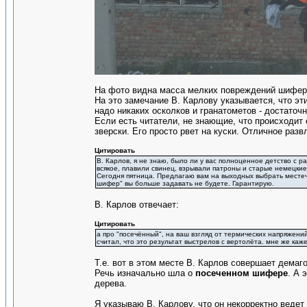
На фото видна масса мелких повреждений шифера
На это замечание В. Карлову указывается, что э
надо никаких осколков и гранатометов - достаточ
Если есть читатели, не знающие, что происходит 
зверски. Его просто рвет на куски. Отличное раз
Цитировать
В. Карлов, я не знаю, было ли у вас полноценное детство с ра
всякое, плавили свинец, взрывали патроны и старые немецкие 
Сегодня пятница. Предлагаю вам на выходных выбрать местечк
шифер" вы больше задавать не будете. Гарантирую.
В. Карлов отвечает:
Цитировать
а про "посечённый", на ваш взгляд от термических напряжен
считал, что это результат выстрелов с вертолёта. мне же каже
Т.е. вот в этом месте В. Карлов совершает демаг
Речь изначально шла о
посеченном шифере
. А 
дерева.
Я указываю В. Карлову, что он некорректно ведет