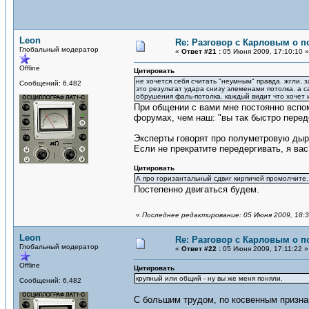
Leon
Re: Разговор с Карловым о п
Глобальный модератор
«
Ответ #21 :
05 Июня 2009, 17:10:10 »
Offline
Цитировать
не хочется себя считать "неумным" правда. жгли, 
Сообщений: 6,482
это результат удара снизу элеменами потолка. а са
обрушения фаль-потолка. каждый видит что хочет 
При общении с вами мне постоянно вспом
форумах, чем наш: "вы так быстро перед
Эксперты говорят про полуметровую дыр
Если не прекратите передергивать, я ва
Цитировать
А про горизантальный сдвиг кирпичей промолчите. 
Постепенно двигаться будем.
«
Последнее редактирование: 05 Июня 2009, 18:3
Leon
Re: Разговор с Карловым о п
Глобальный модератор
«
Ответ #22 :
05 Июня 2009, 17:11:22 »
Offline
Цитировать
крупный или общий - ну вы же меня поняли.
Сообщений: 6,482
С большим трудом, по косвенным призн