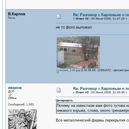
В.Карлов
Re: Разговор с Карловым о п
Гость
«
Ответ #2 :
04 Июня 2009, 21:47:29 »
не то фото выложил.
aeaae_149.jpg
(178.39 Кб, 1296x972 - просмотре
иванов
Re: Разговор с Карловым о п
ДСП
«
Ответ #3 :
04 Июня 2009, 22:26:48 »
Offline
Цитировать
Сообщений: 1,362
Почему на известном вам фото тутова на
никакого взрыва, слева, около тренажёрн
Все металлический фермы перекрытия сп