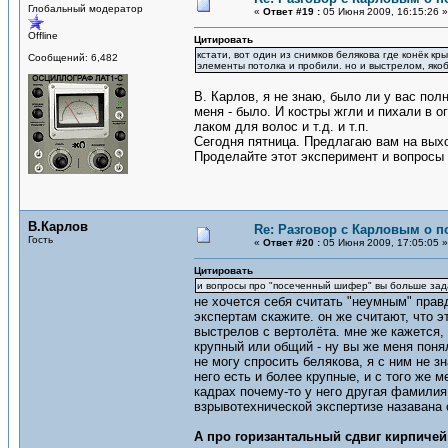
Глобальный модератор
«
Ответ #19 :
05 Июня 2009, 16:15:26 »
Offline
Цитировать
кстати, вот один из снимков белякова где конёк к
Сообщений: 6,482
элементы потолка и пробили. но и выстрелом, яко
В. Карлов, я не знаю, было ли у вас пол
меня - было. И костры жгли и пихали в 
лаком для волос и т.д. и т.п.
Сегодня пятница. Предлагаю вам на выхо
Проделайте этот эксперимент и вопросы
В.Карлов
Re: Разговор с Карловым о п
Гость
«
Ответ #20 :
05 Июня 2009, 17:05:05 »
Цитировать
и вопросы про "посеченный шифер" вы больше зад
не хочется себя считать "неумным" прав
экспертам скажите. он же считают, что э
выстрелов с вертолёта. мне же кажется, 
крупный или общий - ну вы же меня поня
не могу спросить белякова, я с ним не з
него есть и более крупные, и с того же м
кадрах почему-то у него другая фамилия 
взрывотехнической экспертизе назавана 
А про горизантальный сдвиг кирпичей