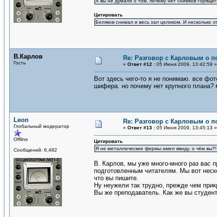
А вы не думали о том, почему нет снимков горящ
Цитировать
Беляков снимал и весь зал целиком. И несколько э
В.Карлов
Re: Разговор с Карловым о п
Гость
«
Ответ #12 :
05 Июня 2009, 13:42:59 »
Вот здесь чего-то я не понимаю. все фот
шифера. но почему нет крупного плана? 
Leon
Re: Разговор с Карловым о п
Глобальный модератор
«
Ответ #13 :
05 Июня 2009, 13:45:13 »
Offline
Цитировать
Я не металлические фермы имел ввиду. о чём вы?!
Сообщений: 6,482
В. Карлов, мы уже много-много раз вас 
подготовленным читателям. Мы вот неско
что вы пишите.
Ну неужели так трудно, прежде чем прик
Вы же преподаватель. Как же вы студен