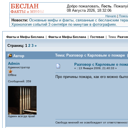
Добро пожаловать,
Гость
. Пожалу
08 Августа 2026, 18:32:06
Начало
|
Помо
Новости:
Основные мифы и факты, связанные с бесланским терак
Хронология событий 3 сентября по минутам в фотографиях.
Факты и Мифы Беслана
|
Факты и Мифы Беслана
|
Гостевая
| Тема:
Разго
Страниц:
1
2
3
»
Тема: Разговор с Карловым о пожаре (
Автор
Admin
Разговор с Карловым о пож
Администратор
«
:
13 Января 2009, 21:40:33 »
Offline
Про причины пожара, как его можно было
Сообщений: 359
Админ всегда прав!
Свобода мнений не освобождает от ответственност