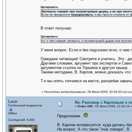
Цитировать
Эксперты говорят про полуметровую дырку, а не про посе
Если не прекратите
передергивать
, я вас просто отключу от
В ответ получаю:
Цитировать
то, о чём говорят эксперты, о полуметровой дырке или посечё
У меня вопрос: Если и без подсказки ясно, о чем 
Граждане читающие! Смотрите и учитесь. Это - де
Другими словами, аргумент про экспертов и Савель
аргументом ссылка на Торшина и другую крышу.
Такими методами, В. Карлов, можно доказать что
Т.е мы опять топчемся на месте, разгребая завал
«
Последнее редактирование: 06 Июня 2009, 01:54:33 от Le
Leon
Re: Разговор с Карловым о п
Глобальный модератор
«
Ответ #28 :
05 Июня 2009, 21:50:19 »
Offline
Продолжаем.
Сообщений: 6,482
В. Карлов интересуется: куда делась ба
На вопрос: А что такое "очаг пожара", В.