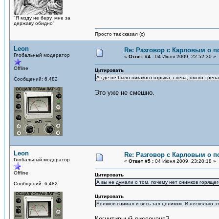
"Я мзду не беру, мне за
державу обидно"
Просто так сказал (с)
Leon
Re: Разговор с Карловым о п
Глобальный модератор
«
Ответ #4 :
04 Июня 2009, 22:52:30 »
Offline
Цитировать
А где не было никакого взрыва, слева, около трена
Сообщений: 6,482
Это уже не смешно.
Leon
Re: Разговор с Карловым о п
Глобальный модератор
«
Ответ #5 :
04 Июня 2009, 23:20:18 »
Offline
Цитировать
А вы не думали о том, почему нет снимков горящ
Сообщений: 6,482
Цитировать
Беляков снимал и весь зал целиком. И несколько э
Когнитивный диссонанс?