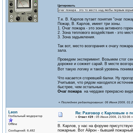
Цитировать
очаг пожара - это то место над якобы первым взр
Т.е. В. Карлов путает понятия "очаг пожа
Пожар, В. Карлов, имеет три зоны.
1. Очаг пожара - это зона активного горе
2. Зона теплового воздействия - это мес
3. Зона задымления.
Так вот, место возгорания к очагу пожа
зала.
Проведем эксперимент. Возьмем стог сен
дорожке и сожжет сарай. В месте возгора
Вот такую логику и такой уровень поним
Что касается сгоревшей балки. Ну прогор
Учитывая, что рядом находился источник 
быстрее, чем остальные.
Очаг пожара
на чердаке прекрасно вид
«
Последнее редактирование: 06 Июня 2009, 01:2
Leon
Re: Разговор с Карловым о п
Глобальный модератор
«
Ответ #29 :
05 Июня 2009, 21:53:06 »
Offline
В. Карлов, у нас на форуме присутствуют
пожарные. Вот Айрон - бывший пожарный 
Сообщений: 6,482