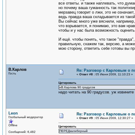
все ответы. и также наплевать, что дум
но почему ваша гуманность так политизир
мерзавец говорит о лжи, это не означает
ведь правда ваша складывается из такой 
Вы сейчас много уже вяснили, например
что взрывается, я понимаю, это вам нрав
чтобы и у нас была возможность оценит
И ещё. чтобы понять, что такое "правда"
правильную, скажем так, версию, а може
мою сторону, ответить себе готовы вы при
В.Карлов
Re: Разговор с Карловым о п
Гость
«
Ответ #8 :
05 Июня 2009, 11:10:23 »
Цитировать
нВ.Карлова 90 градусов
надо читать на 90 градусов. уж извините
Leon
Re: Разговор с Карловым о п
Глобальный модератор
«
Ответ #9 :
05 Июня 2009, 12:30:27 »
Offline
Цитировать
ПЕРЕДкалиберный
Сообщений: 6,482