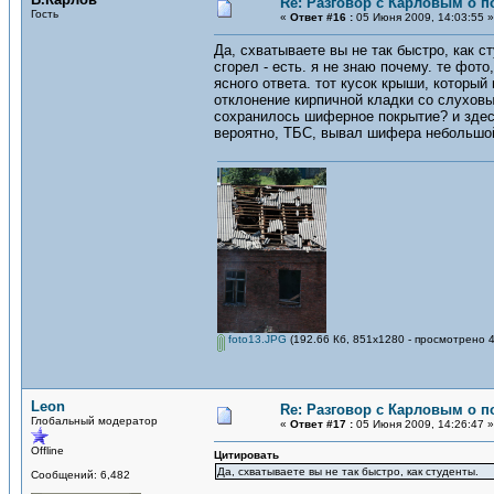
Re: Разговор с Карловым о п
Гость
«
Ответ #16 :
05 Июня 2009, 14:03:55 »
Да, схватываете вы не так быстро, как с
сгорел - есть. я не знаю почему. те фот
ясного ответа. тот кусок крыши, который 
отклонение кирпичной кладки со слуховы
сохранилось шиферное покрытие? и здесь
вероятно, ТБС, вывал шифера небольшой.
foto13.JPG
(192.66 Кб, 851x1280 - просмотрено 4
Leon
Re: Разговор с Карловым о п
Глобальный модератор
«
Ответ #17 :
05 Июня 2009, 14:26:47 »
Offline
Цитировать
Да, схватываете вы не так быстро, как студенты.
Сообщений: 6,482