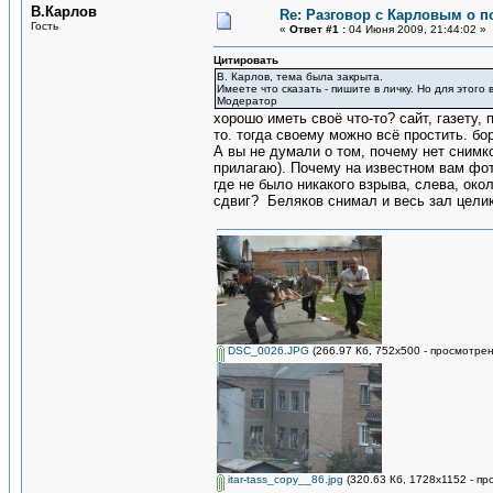
В.Карлов
Re: Разговор с Карловым о п
Гость
«
Ответ #1 :
04 Июня 2009, 21:44:02 »
Цитировать
В. Карлов, тема была закрыта.
Имеете что сказать - пишите в личку. Но для этого
Модератор
хорошо иметь своё что-то? сайт, газету,
то. тогда своему можно всё простить. бо
А вы не думали о том, почему нет сним
прилагаю). Почему на известном вам фот
где не было никакого взрыва, слева, око
сдвиг? Беляков снимал и весь зал целик
DSC_0026.JPG
(266.97 Кб, 752x500 - просмотрен
itar-tass_copy__86.jpg
(320.63 Кб, 1728x1152 - пр