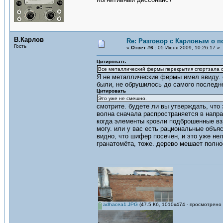
В.Карлов
Re: Разговор с Карловым о п
Гость
«
Ответ #6 :
05 Июня 2009, 10:26:17 »
Цитировать
Все металлический фермы перекрытия спортзала о
Я не металлические фермы имел ввиду. о
были, не обрушилось до самого последнег
Цитировать
Это уже не смешно.
смотрите. будете ли вы утверждать, что
волна сначала распространяется в напра
когда элементы кровли подброшенные взр
могу. или у вас есть рациональные объяс
видно, что шифер посечен, и это уже не
гранатомёта, тоже. дерево мешает полно
adhacea1.JPG
(47.5 Кб, 1010x474 - просмотрено 