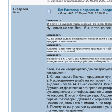
«
Последнее редактирование: 20 Марта 2009, 04:5
В.Карлов
Re: Разговор с Карловым - следс
Гость
«
Ответ #42 :
20 Марта 2009, 12:16:31 »
Цитировать
И в акте и в журнале указано время - 15 часов. Я по
Ну нельзя же так, Леон. Вы не только всё п
Цитировать
О, да! Люди сидели в спортзале, боевики были в маск
придумать невозможно.
Цитировать
Скажите, а при чем тут пресслужба президента? Ей М
известность поставил?
Цитировать
Позвоните в КП, пусть вам Катя Малик лично расскаже
шахидками и про школьницу, убитую снайпером 1-го 
леон, вы же неоднократно демонстрируете
согласитесь:
1. Слова некоего Казика, переданные журн
2. Руководителем штаба на тот момент, и 
Андреев - после 14.30 2-го сентября. Вс
Дзугаевым,фактически его пресс-секретарё
руководителем его информационно-аналити
не говорил. В этом я больше верю Андрее
первые "разговоры" Дзугаева с журналист
нежелание, чтобы его снимали, а, во-вторы
3. Почему то вы упустили существенную ф
логические построения?