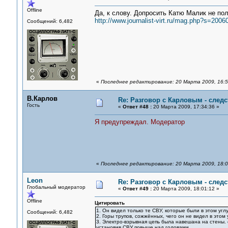
Offline
Да, к слову. Допросить Катю Малик не пол
http://www.journalist-virt.ru/mag.php?s=2006
Сообщений: 6,482
«
Последнее редактирование: 20 Марта 2009, 16:5
В.Карлов
Re: Разговор с Карловым - следс
Гость
«
Ответ #48 :
20 Марта 2009, 17:34:36 »
Я предупреждал. Модератор
«
Последнее редактирование: 20 Марта 2009, 18:0
Leon
Re: Разговор с Карловым - следс
Глобальный модератор
«
Ответ #49 :
20 Марта 2009, 18:01:12 »
Offline
Цитировать
1. Он видел только те СВУ, которые были в этом угл
Сообщений: 6,482
2. Горы трупов, сожжённых, чего он не видел в этом
3. Электро-взрывная цепь была навешана на стены. 
установив СВУ повыше над головами.