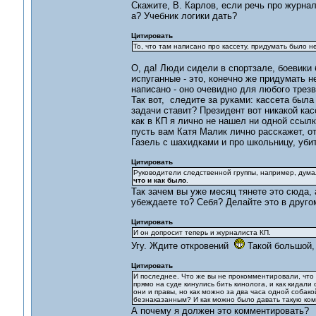
Скажите, В. Карлов, если речь про журна
а? Учебник логики дать?
Цитировать
То, что там написано про кассету, придумать было 
О, да! Люди сидели в спортзале, боевики б
испуганные - это, конечно же придумать не
написано - оно очевидно для любого трезв
Так вот, следите за руками: кассета был
задачи ставит? Президент вот никакой кас
как в КП я лично не нашел ни одной ссылк
пусть вам Катя Малик лично расскажет, от
Газель с шахидками и про школьницу, уби
Цитировать
Руководители следственной группы, например, думал
что и как было
.
Так зачем вы уже месяц тянете это сюда, а
убеждаете то? Себя? Делайте это в друго
Цитировать
И он допросит теперь и журналиста КП.
Угу. Ждите откровений
Такой большой, 
Цитировать
И последнее. Что же вы не прокомментировали, что 
прямо на суде кинулись бить кинолога, и как кидали
они и правы, но как можно за два часа одной соба
безнаказанным? И как можно было давать такую кома
А почему я должен это комментировать?