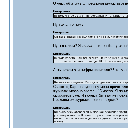
О чем, об этом? О предполагаемом взры
Цитировать
Потому что до окна он не добрался. И то, какие тела
Ну так а я о чем?
Цитировать
Он так и сказал, не был там около окна, потому и го
Ну а я о чем? Я сказал, что он был у окна?
Цитировать
Ну чудо просто. Вам всё виднее, даже за меня. Я ска
что только после или только до 13.00. зачем выдум
А вы зачем эти цифры написали? Что бы пр
Цитировать
Вы меня восхищаете. У прокуратуры - акт не акт. Хар
Скажите, Карлов, где вы у меня прочитали, 
журнале указано время - 15 часов. Я пони
смиритесь уже. И почему бы вам не поехат
Бесланском журнале, раз он в деле?
Цитировать
Вы бы видели оперативный журнал дежурной части р
рассматривали. за 3 дня полторы страницы корявым п
конверт вскрыли и мы подошли к судье его посмотрет
покажу.