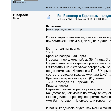
Общаемся!
Если бы у меня были казаки, я завоевал бы мир (с) Н
В.Карлов
Re: Разговор с Карловым - следс
Гость
«
Ответ #53 :
20 Марта 2009, 20:13:48 »
Цитировать
Я предупреждал. Модератор
И как всегда почикали то, что вам не выг
приложиться. ничем вы, Леон, не лучше "п
Вот что там написано.
15.00
Красная поперечная черта.
Г.Беслан, пер.Школьный, д. 39, 4 под., 3 э
В однокомнатной квартире произошло возг
От квартиры на 3-ем этаже загорелись ба
средствами зам. Начальника ПЧ- 6 Харьков
соответствующих графах журнала ЦУС на 
Красная поперечная черта. (И далее)
16.20. г.Моздок, ст. Терская. На
Красная черта
Окраине станицы горела сухая трава. S= 2
Как думаете, как можно по этому тексту 
(«проводили» – прошедшее время), либо п
уже был потушен. Но свидетели говорят о
И вот выкладываю видео, как можно монти