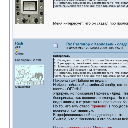
4. Появилась возможность рассмотреть то, что ост
часто применяются в технике буро-взрывных работ 
Меня интересует, что он сказал про проло
Radi
Re: Разговор с Карловым - следс
ДСП
«
Ответ #50 :
20 Марта 2009, 18:27:57 »
Offline
Цитировать
Сообщений: 2,568
1. Он видел только те СВУ, которые были в этом угл
2. Горы трупов, сожжённых, чего он не видел в этом
3. Электро-взрывная цепь была навешана на стены. 
установив СВУ повыше над головами.
4. Появилась возможность рассмотреть то, что ост
часто применяются в технике буро-взрывных работ 
Нихрена там Набиев не видел.
Набиев - обычный армейский сапёр, которы
Общаемся!
шесть - ОГОНЬ!"...
Утрирую, но показания Набиева - бред. Ни
боеприпаса, как военного инженера. Но в
подрывники, а строители генеральских бан
Но то, что ему стало "
хреново
" в процессе
военного, как минимум.
В профессиональной среде говорят так: .
Считаю, что с Набиевом и его понтами всё
Почикал нецензурное. Модератор