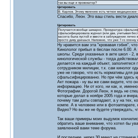
так вы еще и провокатор?
Цитировать
В. Карлов. Этому явлению есть четкое медицинское
Спасибо, Леон. Это ваш стиль вести диалог
Цитировать
Получается вообще шикарно. Прокуратура сфальси
сфальсифицировала журнал (или два, учитывая беслан
кассета была пустой и ввести в заблуждение лично 
просто диву даешься. Напомню, что уже 7-го пленку 
Ну нравится вам эта "кровавая гэбня", что
Кинололог прибыл в беслан после 6.00. А в
школы. Среди указанных в акте школ - 2, 
кинологической службы - тогда действовал
делается на каждый объект, заполнятеся
сотрудником милиции, т.к. сам кинолог о
уже не говорю, что есть нормативы для р
сфальсифицированно. Но при чём здесь к
Акт пожара - ну вы же сами видите, что 
информацию. Ни от кого, ни как, и, именн
Фотографии. Дорогой Леон, я ведь не спе
которые делал в ноябре 2005 года и вчера
почему там даты совпадают, а у на тех, ко
компе. А в человеке или в фотоаппарате, 
Видео? Но вы же не будете утверждать, ч
Так ваши примеры моих выдумок кончились
обратить ваше внимание, что хотел бы ув
заявленной вами теме форума.
И последнее. через 30 минут на странице