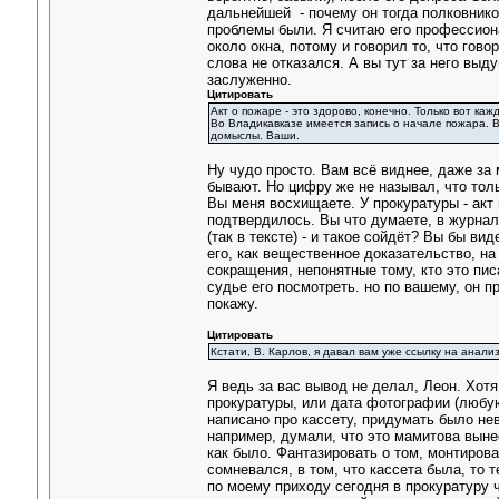
дальнейшей - почему он тогда полковником
проблемы были. Я считаю его профессиона
около окна, потому и говорил то, что гово
слова не отказался. А вы тут за него выд
заслуженно.
Цитировать
Акт о пожаре - это здорово, конечно. Только вот ка
Во Владикавказе имеется запись о начале пожара. Ва
домыслы. Ваши.
Ну чудо просто. Вам всё виднее, даже за м
бывают. Но цифру же не называл, что тол
Вы меня восхищаете. У прокуратуры - акт н
подтвердилось. Вы что думаете, в журнал
(так в тексте) - и такое сойдёт? Вы бы в
его, как вещественное доказательство, н
сокращения, непонятные тому, кто это пис
судье его посмотреть. но по вашему, он п
покажу.
Цитировать
Кстати, В. Карлов, я давал вам уже ссылку на анал
Я ведь за вас вывод не делал, Леон. Хотя
прокуратуры, или дата фотографии (любую 
написано про кассету, придумать было не
например, думали, что это мамитова вынес
как было. Фантазировать о том, монтирова
сомневался, в том, что кассета была, то 
по моему приходу сегодня в прокуратуру ч