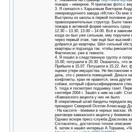
пожара – неверное. Я прилагаю фото с в
3. Я связался с Харьковым Виктором Анд
ликероводочного завода «Исток» Он мне п
Выстрелы из школы в первой половине дня
правоохранительных структур. Было также
пожара в активной форме началось сразу по
12.30 – 13.30, 13.00 – 14.00. Всё в зависи
когда он был уже сильным, ему поручили 
через первый этаж, там ещё был высокий 
добрался до квартиры. Шёл сильный обстр
квартиры и подъезда так, чтобы рикошетом
Фактически, уже в темноте.
4. Я пошёл в следственную группу и попро
15.00, потушили в 20.30. Оказалось, что а
Прибыли в 15.07. Потушили в 15.22. Акт,
оценки утери имущества. Не бесланским 
день, это с ремонта помещений. Деньги н
конфликты, кран не нравится, окна другие
собаки, который сфальсифицировали специ
5. тогда я посмотрел подшивку газет. Пер
сентября 2004 г. Зашёл к ним на сайт. Ст
«Кавказского акцента у них не было
В оперативный штаб бандиты передали ви
президент Северной Осетии Александр Дз
- На кассете - боевики в черных масках. 
разговоре кавказского акцента у боевиков 
Однако вскоре пресс-служба Дзасохова за
Согласитесь, достаточно точное описание
6. затем я нашёл интервью А.Торшина, «Чё