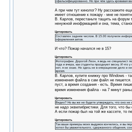
сфальсифицированно. Но при чём здесь кровавая ва
А при чем тут кинолог? Ну расскажите ещ
имеет отношение к пожару - мне не понят
В. Карлов, перестаньте тащить на форум 
ненужной инофрмацией и она, тема, стано
Цитировать
Составлен задним числом. В 15.00 получили информац
оформления актов.
И что? Пожар начался не в 15?
Цитировать
Фотографии. Дорогой Леон, я ведь не специалист по
года и вчера, как студенты празднуют весну. И что у
нет, я не знаю. Но здесь не в операционке дело и н
время.
В. Карлов, купите книжку про Windows - т
изменения файла в сам файл не пишется. 
пуст, а время создания - есть. Время пи
время изменения файла - на 7 минут раньш
Цитировать
Видео? Но вы же не будете утверждать, что оно не
не надо эквилибристики. Для того, что бы
А если пожар был на той же кассете, то п
Цитировать
Так ваши примеры моих выдумок кончились, и вы пе
хотел бы уважительного, сдержанного общения, со