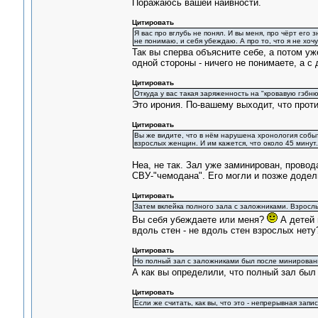
Поражаюсь вашей наивности.
Цитировать
Я вас про вглубь не понял. И вы меня, про чёрт его 
не понимаю, и себя убеждаю. А про то, что я не хо
Так вы сперва объясните себе, а потом уж
одной стороны - ничего не понимаете, а с 
Цитировать
Откуда у вас такая заряженность на "кровавую гэбн
Это ирония. По-вашему выходит, что проти
Цитировать
Вы же видите, что в нём нарушена хронология событ
взрослых женщин. И им кажется, что около 45 минут
Неа, не так. Зал уже заминирован, прово
СВУ-"чемодана". Его могли и позже доде
Цитировать
Затем вклейка полного зала с заложниками. Взрослы
Вы себя убеждаете или меня?
А детей 
вдоль стен - не вдоль стен взрослых нету
Цитировать
Но полный зал с заложниками был после минировани
А как вы определили, что полный зал был 
Цитировать
Если же считать, как вы, что это - непрерывная запис