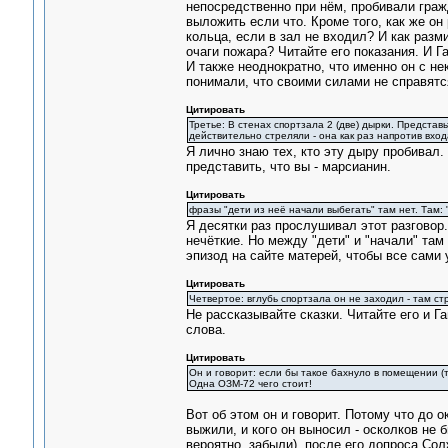
непосредственно при нём, пробивали граж
выложить если что. Кроме того, как же он
кольца, если в зал не входил? И как разм
очаги пожара? Читайте его показания. И Г
И также неоднократно, что именно он с н
понимали, что своими силами не справятс
Цитировать
Третье: В стенах спортзала 2 (две) дырки. Представь
действительно стреляли - она как раз напротив вход
Я лично знаю тех, кто эту дыру пробивал. 
представить, что вы - марсианин.
Цитировать
фразы "дети из неё начали выбегать" там нет. Там: 
Я десятки раз прослушивал этот разговор.
нечёткие. Но между "дети" и "начали" там 
эпизод на сайте матерей, чтобы все сами
Цитировать
Четвертое: вглубь спортзала он не заходил - там с
Не рассказывайте сказки. Читайте его и 
слова.
Цитировать
Он и говорит: если бы такое бахнуло в помещении (
Одна ОЗМ-72 чего стоит!
Вот об этом он и говорит. Потому что до о
выжили, и кого он выносил - осколков не б
вероятно, забыли), после его допроса Сол