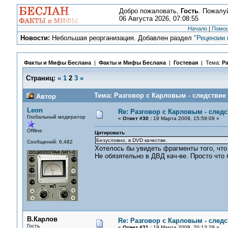
Добро пожаловать,
Гость
. Пожалу
06 Августа 2026, 07:08:55
Начало
|
Помо
Новости:
Небольшая реорганизация. Добавлен раздел
"Рецензии 
Факты и Мифы Беслана
|
Факты и Мифы Беслана
|
Гостевая
| Тема:
Ра
Страниц:
«
1
2
3
»
Тема: Разговор с Карловым - следствие 
Автор
Leon
Re: Разговор с Карловым - следс
Глобальный модератор
«
Ответ #30 :
19 Марта 2009, 15:59:09 »
Offline
Цитировать
Безусловно, в DVD качестве.
Сообщений: 6,482
Хотелось бы увидеть фрагменты того, чт
Не обязятельно в ДВД кач-ве. Просто что 
В.Карлов
Re: Разговор с Карловым - следс
Гость
«
Ответ #31 :
19 Марта 2009, 20:13:29 »