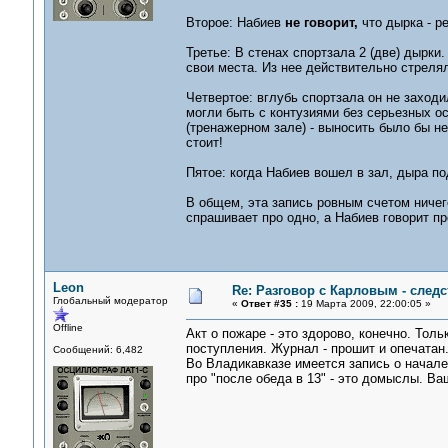
Второе: Набиев
не говорит,
что дырка - ре
Третье: В стенах спортзала 2 (две) дырки.
свои места. Из нее действительно стрелял
Четвертое: вглубь спортзала он не заходи
могли быть с контузиями без серьезных о
(тренажерном зале) - выносить было бы не
стоит!
Пятое: когда Набиев вошел в зал, дыра п
В общем, эта запись ровным счетом ничег
спрашивает про одно, а Набиев говорит пр
Leon
Re: Разговор с Карловым - следс
Глобальный модератор
«
Ответ #35 :
19 Марта 2009, 22:00:05 »
Offline
Акт о пожаре - это здорово, конечно. Толь
поступления. Журнал - прошит и опечатан
Сообщений: 6,482
Во Владикавказе имеется запись о начале
про "после обеда в 13" - это домыслы. Ва