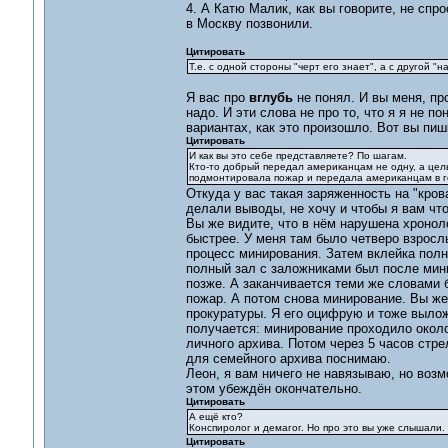
4. А Катю Малик, как вы говорите, не спр
в Москву позвонили.
Цитировать
Т.е. с одной стороны "черт его знает", а с другой "
Я вас про
вглубь
не понял. И вы меня, пр
надо. И эти слова не про то, что я я не п
вариантах, как это произошло. Вот вы пиш
Цитировать
И как вы это себе представляете? По шагам.
Кто-то добрый передал американцам не одну, а целы
подмонтировала пожар и передала американцам в г
Откуда у вас такая заряженность на "кро
делали выводы, не хочу и чтобы я вам что
Вы же видите, что в нём нарушена хроноло
быстрее. У меня там было четверо взрослы
процесс минирования. Затем вклейка полн
полный зал с заложниками был после мин
позже. А заканчивается теми же словами б
пожар. А потом снова минирование. Вы же 
прокуратуры. Я его оцифрую и тоже выложу
получается: минирование проходило около 
личного архива. Потом через 5 часов стре
для семейного архива поснимаю.
Леон, я вам ничего не навязываю, но возмо
этом убеждён окончательно.
Цитировать
А ещё кто?
Конспиролог и демагог. Но про это вы уже слышали.
Цитировать