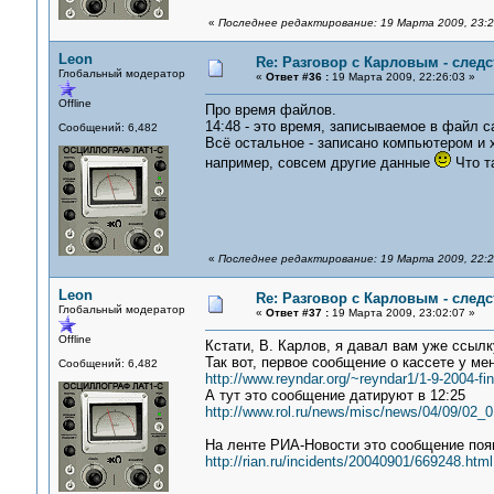
«
Последнее редактирование: 19 Марта 2009, 23:2
Leon
Re: Разговор с Карловым - следс
Глобальный модератор
«
Ответ #36 :
19 Марта 2009, 22:26:03 »
Offline
Про время файлов.
14:48 - это время, записываемое в файл с
Сообщений: 6,482
Всё остальное - записано компьютером и 
например, совсем другие данные
Что та
«
Последнее редактирование: 19 Марта 2009, 22:2
Leon
Re: Разговор с Карловым - следс
Глобальный модератор
«
Ответ #37 :
19 Марта 2009, 23:02:07 »
Offline
Кстати, В. Карлов, я давал вам уже ссыл
Так вот, первое сообщение о кассете у мен
Сообщений: 6,482
http://www.reyndar.org/~reyndar1/1-9-2004-fin
А тут это сообщение датируют в 12:25
http://www.rol.ru/news/misc/news/04/09/02_
На ленте РИА-Новости это сообщение появ
http://rian.ru/incidents/20040901/669248.html