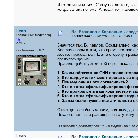
Я готов извиниться. Сразу после того, ка
когда, зачем, почему. А пока что - параной
Leon
Re: Разговор с Карловым - следс
Глобальный модератор
«
Ответ #44 :
20 Марта 2009, 14:38:45 »
Offline
Значится так, В. Карлов. Официально, ка
Все разговоры о том, что время пожара 
Сообщений: 6,482
жестко пресекаться. Шаг в сторону, прыжо
предупреждения.
Правило действует до той поры, пока вы 
1. Каким образом на СНН попала вторая
2. Кто надоумил их смонтировать из дв
3. Почему они на это согласились?
4. Кто и когда сфальсифицировал фот
5. Кто прокрался в ваш компьютер и за
6. Кто и когда сфальсифицировал журн
7. Зачем были нужны все эти пляски с
Ответ должен быть четким, внятным, док
Пока его нет - все разговоры на эту тему
«
Последнее редактирование: 20 Марта 2009, 15:2
Leon
Re: Разговор с Карловым - следс