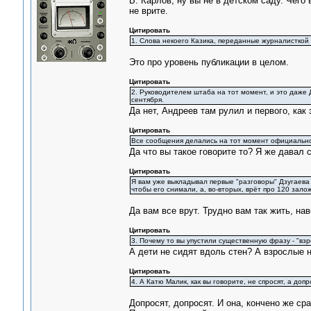
В. Карлов, ну вы не в детском саду. Чего
не врите.
Цитировать
1. Слова некоего Казика, переданные журналисткой 
Это про уровень публикации в целом.
Цитировать
2. Руководителем штаба на тот момент, и это даже Д
сентября.
Да нет, Андреев там рулил и первого, как 
Цитировать
Все сообщения делались на тот момент официально
Да что вы такое говорите то? Я же давал 
Цитировать
Я вам уже выкладывал первые "разговоры" Дзугаева
чтобы его снимали, а, во-вторых, врёт про 120 залож
Да вам все врут. Трудно вам так жить, нав
Цитировать
3. Почему то вы упустили существенную фразу - "вз
А дети не сидят вдоль стен? А взрослые 
Цитировать
4. А Катю Малик, как вы говорите, не спросят, а до
Допросят, допросят. И она, кончено же сра