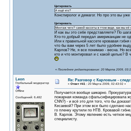
Цитировать
А ещё кто?
Конспиролог и демагог. Но про это вы уж
Цитировать
Монтаж чего? самой кассеты в ттом виде, как мы её 
И как вы это себе представляете? По шаг
Кто-то добрый передал американцам не од
Или к правильной кассете кровавая гэбня
что бы вам через 5 лет было удобнее выду
Карлов? Не, я все понимаю - весна. Но вс
кто и что монтировал и с какой целью? В 
«
Последнее редактирование: 20 Марта 2009, 03:1
Leon
Re: Разговор с Карловым - следс
Глобальный модератор
«
Ответ #41 :
20 Марта 2009, 02:43:02 »
Offline
Получается вообще шикарно. Прокуратур
пожарная команда сфальсифицировала жур
Сообщений: 6,482
CNN?) - и всё это для того, что бы доказа
Кесаевой? При этом все было сделано нас
го пленку крутили по НТВ. Кровавой гэбне
В. Карлов. Этому явлению есть четкое м
специалисту.