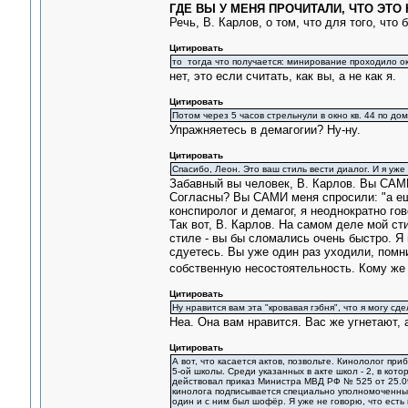
ГДЕ ВЫ У МЕНЯ ПРОЧИТАЛИ, ЧТО ЭТ
Речь, В. Карлов, о том, что для того, что
Цитировать
то тогда что получается: минирование проходило око
нет, это если считать, как вы, а не как я.
Цитировать
Потом через 5 часов стрельнули в окно кв. 44 по д
Упражняетесь в демагогии? Ну-ну.
Цитировать
Спасибо, Леон. Это ваш стиль вести диалог. И я уже 
Забавный вы человек, В. Карлов. Вы САМИ 
Согласны? Вы САМИ меня спросили: "а еще 
конспиролог и демагог, я неоднократно гов
Так вот, В. Карлов. На самом деле мой с
стиле - вы бы сломались очень быстро. Я 
сдуетесь. Вы уже один раз уходили, помн
собственную несостоятельность. Кому же
Цитировать
Ну нравится вам эта "кровавая гэбня", что я могу сде
Неа. Она вам нравится. Вас же угнетают, 
Цитировать
А вот, что касается актов, позвольте. Кинололог приб
5-ой школы. Среди указанных в акте школ - 2, в кот
действовал приказ Министра МВД РФ № 525 от 25.09.
кинолога подписывается специально уполномоченным
один и с ним был шофёр. Я уже не говорю, что есть