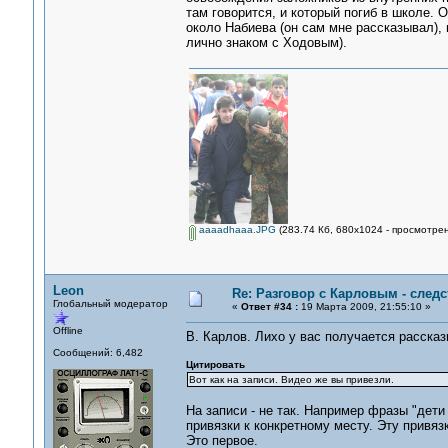
там говорится, и который погиб в школе. О
около Набиева (он сам мне рассказывал), 
лично знаком с Ходовым).
aaaadhaaa.JPG
(283.74 Кб, 680x1024 - просмотрен
Leon
Re: Разговор с Карловым - следс
Глобальный модератор
«
Ответ #34 :
19 Марта 2009, 21:55:10 »
Offline
В. Карлов. Лихо у вас получается рассказ
Сообщений: 6,482
Цитировать
Вот как на записи. Видео же вы привезли.
На записи - не так. Например фразы "дет
привязки к конкретному месту. Эту привя
Это первое.