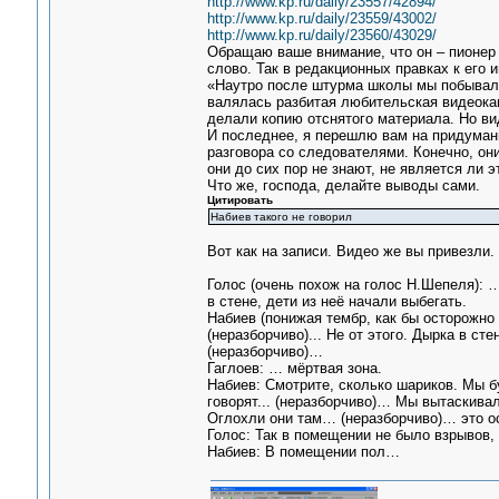
http://www.kp.ru/daily/23557/42894/
http://www.kp.ru/daily/23559/43002/
http://www.kp.ru/daily/23560/43029/
Обращаю ваше внимание, что он – пионер 
слово. Так в редакционных правках к его и
«Наутро после штурма школы мы побывали 
валялась разбитая любительская видеока
делали копию отснятого материала. Но ви
И последнее, я перешлю вам на придуман
разговора со следователями. Конечно, они
они до сих пор не знают, не является ли 
Что же, господа, делайте выводы сами.
Цитировать
Набиев такого не говорил
Вот как на записи. Видео же вы привезли.
Голос (очень похож на голос Н.Шепеля): …
в стене, дети из неё начали выбегать.
Набиев (понижая тембр, как бы осторожно и
(неразборчиво)... Не от этого. Дырка в ст
(неразборчиво)…
Гаглоев: … мёртвая зона.
Набиев: Смотрите, сколько шариков. Мы б
говорят... (неразборчиво)… Мы вытаскива
Оглохли они там… (неразборчиво)… это о
Голос: Так в помещении не было взрывов,
Набиев: В помещении пол…