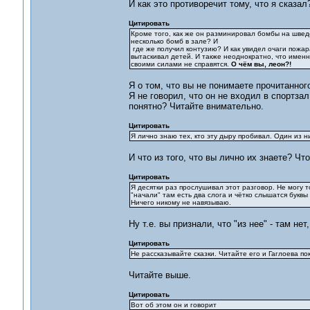
И как это противоречит тому, что я сказал
Цитировать
Кроме того, как же он разминировал бомбы на шведс
несколько бомб в зале? И
где же получил контузию? И как увидел очаги пожар
вытаскивал детей. И также неоднократно, что именн
своими силами не справятся.
О чём вы, леон?!
Я о том, что вы не понимаете прочитанног
Я не говорил, что он не входил в спортзал
понятно? Читайте внимательно.
Цитировать
Я лично знаю тех, кто эту дыру пробивал. Один из ни
И что из того, что вы лично их знаете? Чт
Цитировать
Я десятки раз прослушивал этот разговор. Не могу т
"начали" там есть два слога и чётко слышатся буквы
Ничего никому не навязываю.
Ну т.е. вы признали, что "из нее" - там не
Цитировать
Не рассказывайте сказки. Читайте его и Гаглоева п
Читайте выше.
Цитировать
Вот об этом он и говорит