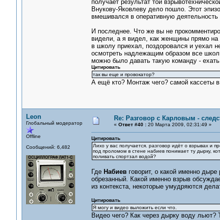
получает результат той взрывотехнической
Внукову-Яковлеву дело пошло. Этот эпизод
вмешивался в оперативную деятельность 
И последнее. Что же вы не прокомментиро
видели, а я видел, как женщины прямо на 
в школу приехал, поздоровался и уехал не
осмотреть надлежащим образом все школы
можно было давать такую команду - ехать
Цитировать
так вы еще и провокатор?
А ещё кто? Монтаж чего? самой кассеты в 
Leon
Re: Разговор с Карловым - следс
Глобальный модератор
«
Ответ #40 :
20 Марта 2009, 02:31:49 »
Offline
Цитировать
Лихо у вас получается. разговор идёт о взрывах и пр
Сообщений: 6,482
под проломом в стене набиев понимает ту дырку, к
поливать спортзал водой?
Где
Набиев
говорит, о какой именно дыре 
обрезанный. Какой именно взрыв обсуждает
из контекста, некоторые умудряются дел
Цитировать
Я могу и видео выложить если что.
Видео чего? Как через дырку воду льют? Т