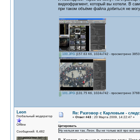
видеофрагмент, который вы хотели. В сам
при таком объёме файла добиться не могу
100.JPG
(157.63 Кб, 1024x742 - просмотрено 3853 
101.JPG
(131.75 Кб, 1024x742 - просмотрено 3768 
Leon
Re: Разговор с Карловым - следс
Глобальный модератор
«
Ответ #43 :
20 Марта 2009, 14:22:47 »
Offline
Цитировать
Ну нельзя же так, Леон. Вы не только всё про всё знае
Сообщений: 6,482