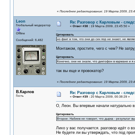
«
Последнее редактирование: 19 Марта 2009, 23:4
Leon
Re: Разговор с Карловым - следс
Глобальный модератор
«
Ответ #38 :
19 Марта 2009, 23:45:50 »
Offline
Цитировать
но факт в том, что они до сих пор не знают, не явля
Сообщений: 6,482
Монтажом, простите, чего с чем? Не затру
Цитировать
Конечно, они не знали, что диктофон в кармане и я
так вы еще и провокатор?
«
Последнее редактирование: 19 Марта 2009, 23:4
В.Карлов
Re: Разговор с Карловым - следс
Гость
«
Ответ #39 :
20 Марта 2009, 00:38:29 »
О, Леон. Вы впервые начали натурально в
Цитировать
Второе: Набиев не говорит, что дырка - результат вы
Лихо у вас получается. разговор идёт о в
Не будете ли вы утверждать, что под про