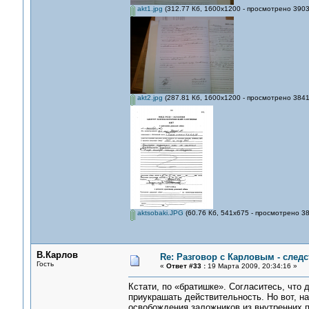
akt1.jpg
(312.77 Кб, 1600x1200 - просмотрено 3903
akt2.jpg
(287.81 Кб, 1600x1200 - просмотрено 3841
aktsobaki.JPG
(60.76 Кб, 541x675 - просмотрено 38
В.Карлов
Re: Разговор с Карловым - следс
Гость
«
Ответ #33 :
19 Марта 2009, 20:34:16 »
Кстати, по «братишке». Согласитесь, что д
приукрашать действительность. Но вот, н
освобождения заложников из внутренних п