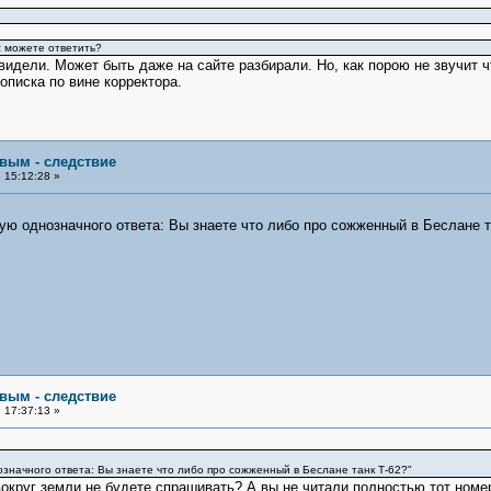
с можете ответить?
 видели. Может быть даже на сайте разбирали. Но, как порою не звучит 
описка по вине корректора.
овым - следствие
 15:12:28 »
бую однозначного ответа: Вы знаете что либо про сожженный в Беслане т
овым - следствие
 17:37:13 »
означного ответа: Вы знаете что либо про сожженный в Беслане танк Т-62?"
вокруг земли не будете спрашивать? А вы не читали полностью тот номер