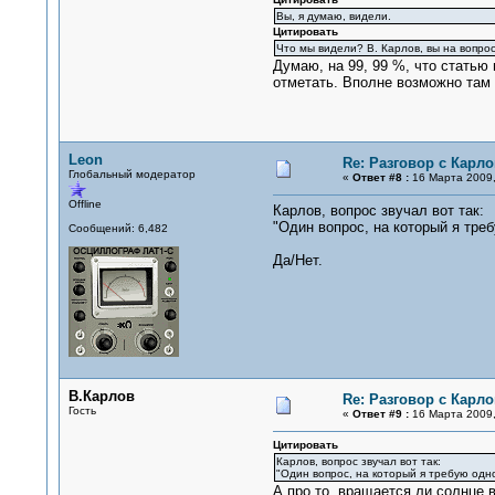
Вы, я думаю, видели.
Цитировать
Что мы видели? В. Карлов, вы на вопро
Думаю, на 99, 99 %, что статью
отметать. Вполне возможно там 
Leon
Re: Разговор с Карл
Глобальный модератор
«
Ответ #8 :
16 Марта 2009,
Offline
Карлов, вопрос звучал вот так:
"Один вопрос, на который я тре
Сообщений: 6,482
Да/Нет.
В.Карлов
Re: Разговор с Карл
Гость
«
Ответ #9 :
16 Марта 2009,
Цитировать
Карлов, вопрос звучал вот так:
"Один вопрос, на который я требую одн
А про то, вращается ли солнце 