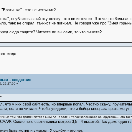
"Братишка" - это не источник?
ишка", опубликовавший эту сказку - это не источник. Это чья-то больная 
ыло, танк не сгорал, танкист не погибал. Не говоря уже про "Змея горыны
бред сюда тащите? Читаете ли вы сами, то что пишете?
вот сюда:
овым - следствие
, 22:27:50 »
а:
л, что у них свой сайт есть, но впервые попал. Честно скажу, поучитель
али, если не читали. Чтобы увидели, что и бойцы спецназа врать могут.
ичные тем, что применяются в ОЗМ-72 - в зале и телах заложников обнаружены... Это так?
ААФ. Около него светильники метров 3,5 - 4 высотой. Так даже один пл
лжен быть мотив и умысел. У ошибки - его нет.