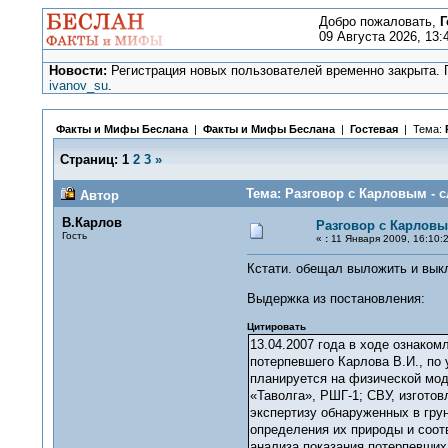
Добро пожаловать,
Г
09 Августа 2026, 13:
Новости:
Регистрация новых пользователей временно закрыта. П
ivanov_su
.
Факты и Мифы Беслана
|
Факты и Мифы Беслана
|
Гостевая
| Тема:
Страниц:
1
2
3
»
Тема: Разговор с Карловым - с
Автор
В.Карлов
Разговор с Карловы
Гость
«
:
11 Января 2009, 16:10:2
Кстати. обещал выложить и выкл
Выдержка из постановления:
Цитировать
13.04.2007 года в ходе ознаком
потерпевшего Карлова В.И., по 
планируется на физической мод
«Таволга», РШГ-1; СВУ, изготов
экспертизу обнаруженных в гру
определения их природы и соот
анализа показания потерпевших