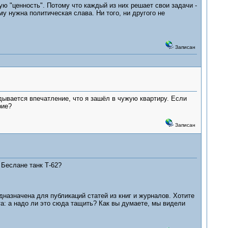
 "ценность". Потому что каждый из них решает свои задачи -
у нужна политическая слава. Ни того, ни другого не
Записан
дывается впечатление, что я зашёл в чужую квартиру. Если
рие?
Записан
 Беслане танк Т-62?
дназначена для публикаций статей из книг и журналов. Хотите
та: а надо ли это сюда тащить? Как вы думаете, мы видели