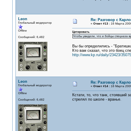
Leon
Re: Разговор с Карл
Глобальный модератор
«
Ответ #13 :
16 Марта 2009
Offline
Цитировать
Чтобы увидели, что и бойцы спецназа вр
Сообщений: 6,482
Вы бы определились - "Братишка
Кто вам сказал, что это боец сп
http://www.kp.ru/daily/23423/35075
Leon
Re: Разговор с Карл
Глобальный модератор
«
Ответ #14 :
16 Марта 2009
Offline
Кстати, то, что танк, стоявший 
стрелял по школе - вранье.
Сообщений: 6,482