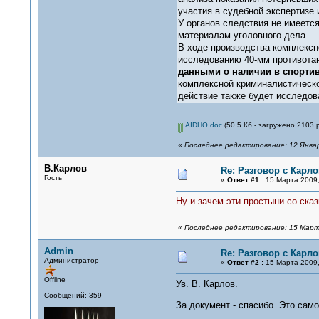
участия в судебной экспертизе
У органов следствия не имеется
материалам уголовного дела.
В ходе производства комплексн
исследованию 40-мм противотан
данными о наличии в спортив
комплексной криминалистическо
действие также будет исследов
AIDHO.doc
(50.5 Кб - загружено 2103 р
«
Последнее редактирование: 12 Январ
В.Карлов
Re: Разговор с Карл
Гость
«
Ответ #1 :
15 Марта 2009,
Ну и зачем эти простыни со ска
«
Последнее редактирование: 15 Марта
Admin
Re: Разговор с Карл
Администратор
«
Ответ #2 :
15 Марта 2009,
Offline
Ув. В. Карлов.
Сообщений: 359
За документ - спасибо. Это само