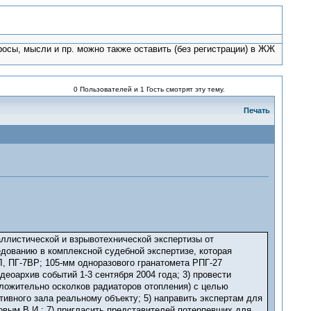
росы, мысли и пр. можно также оставить (без регистрации) в ЖЖ
0 Пользователей и 1 Гость смотрят эту тему.
Печать
баллистической и взрывотехнической экспертизы от
едованию в комплексной судебной экспертизе, которая
, ПГ-7ВР; 105-мм одноразового гранатомета РПГ-27
еоархив событий 1-3 сентября 2004 года; 3) провести
ложительно осколков радиаторов отопления) с целью
ивного зала реальному объекту; 5) направить экспертам для
вым В.И.; 7) пригласить представителей потерпевших для