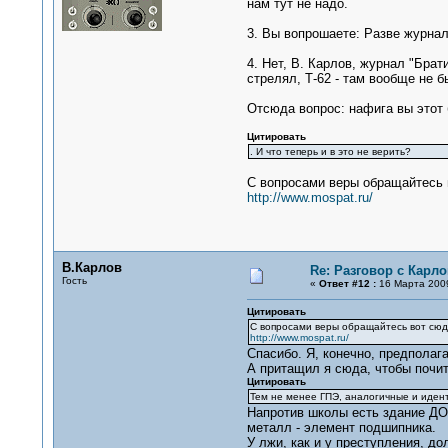
нам тут не надо.
3. Вы вопрошаете: Разве журнал 
4. Нет, В. Карлов, журнал "Брат
стрелял, Т-62 - там вообще не б
Отсюда вопрос: нафига вы этот 
Цитировать
. И что теперь и в это не верить?
С вопросами веры обращайтесь 
http://www.mospat.ru/
В.Карлов
Re: Разговор с Карл
Гость
«
Ответ #12 :
16 Марта 2009
Цитировать
С вопросами веры обращайтесь вот сюд
http://www.mospat.ru/
Спасибо. Я, конечно, предполага
А притащил я сюда, чтобы почит
Цитировать
Тем не менее ГПЭ, аналогичные и идент
Напротив школы есть здание ДОС
металл - элемент подшипника.
У лжи, как и у преступления, до