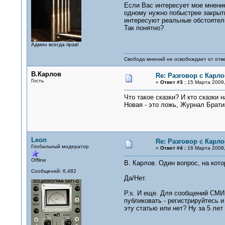
Если Вас интересует мое мнение
одному нужно побыстрее закрыть
интересуют реальные обстоятел
Так понятно?
Админ всегда прав!
Свобода мнений не освобождает от отве
В.Карлов
Re: Разговор с Карл
Гость
«
Ответ #3 :
15 Марта 2009,
Что такое сказки? И кто сказки
Новая - это ложь, Журнал Брати
Leon
Re: Разговор с Карл
Глобальный модератор
«
Ответ #4 :
16 Марта 2009,
Offline
В. Карлов. Один вопрос, на кот
Сообщений: 6,482
Да/Нет.
P.s. И еще. Для сообщений СМИ 
публиковать - регистрируйтесь 
эту статью или нет? Ну за 5 лет