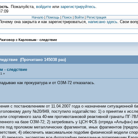
ость
. Пожалуйста,
войдите
или
зарегистрируйтесь
.
47:09
Начало
|
Помощь
|
Поиск
|
Войти
|
Регистрация
очему она закрыта и как зарегистрироваться,
написано здесь
. Свои воп
Разговор с Карловым - следствие
ледствие (Прочитано 145038 раз)
м - следствие
1 »
адываю как прокуратура и от ОЗМ-72 отказалась.
ления с постановлением от 11.04.2007 года о назначении ситуационной 
уголовному делу №20/849, поступило ходатайство: 1) о принятии к иссл
ели спортивного зала 40-мм противотанковой реактивной гранаты ПГ-7ВЛ
ленного на базе ОЗМ-72; 2) затребовать у ЦСН ФСБ (отряда «Альфа») вид
нте под проломом металлических фрагментов, иных фрагментов (предпо
ветствия; 4) обеспечить максимальное подобие физической модели спорт
; 6) передать экспертам все фотографии переданные потерпевшим Карло