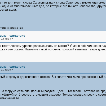
 - то для меня слова Солженицына и слова Савельева имеют одинаковую
 одно из многочисленных дел, за которые его пинает начальство, другом
ьства дела.
тственности за них!
овым - следствие
 22:46:14 »
 на генетическом уровне рассказывать не может? У меня всё больше скла
шка - это сказки. Назовите такой источник, который вызывает ваше дове
овым - следствие
 01:38:35 »
орый я требую однозначного ответа: Вы знаете что либо про сожженный в
на форуме есть специальный раздел. Здесь - гостевая. Гостевая не пре
и публикуйте. В соответствующем разделе. Только сперва спросите сове
 изысканий то.