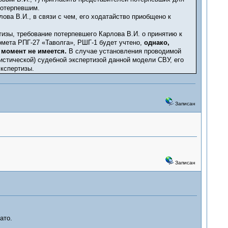
потерпевшим.
ова В.И., в связи с чем, его ходатайство приобщено к
изы, требование потерпевшего Карлова В.И. о принятию к
омета РПГ-27 «Таволга», РШГ-1 будет учтено,
однако,
 момент не имеется.
В случае установления проводимой
стической) судебной экспертизой данной модели СВУ, его
кспертизы.
Записан
Записан
ато.