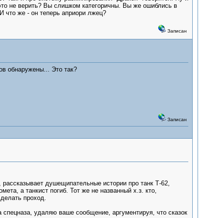
 это не верить? Вы слишком категоричны. Вы же ошиблись в
И что же - он теперь априори лжец?
Записан
ов обнаружены... Это так?
Записан
а, рассказывает душещипательные истории про танк Т-62,
та, а танкист погиб. Тот же не названный х.з. кто,
сделать проход.
ра спецназа, удаляю ваше сообщение, аргументируя, что сказок