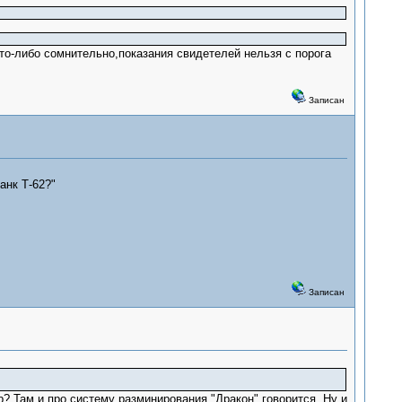
что-либо сомнительно,показания свидетелей нельзя с порога
Записан
анк Т-62?"
Записан
? Там и про систему разминирования "Дракон" говорится. Ну и