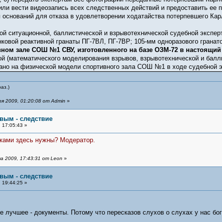
 или вести видеозапись всех следственных действий и предоставить ее 
 оснований для отказа в удовлетворении ходатайства потерпевшего Карл
ой ситуационной, баллистической и взрывотехнической судебной эксперт
ковой реактивной гранаты ПГ-7ВЛ, ПГ-7ВР; 105-мм одноразового гранат
ном зале СОШ №1 СВУ, изготовленного на базе ОЗМ-72 в настоящий
й (математического моделирования взрывов, взрывотехнической и балли
ано на физической модели спортивного зала СОШ №1 в ходе судебной э
аз.)
я 2009, 01:20:08 от Admin
»
овым - следствие
 17:05:43 »
зками здесь нужны? Модератор.
 2009, 17:43:31 от Leon
»
овым - следствие
 19:44:25 »
е лучшее - документы. Потому что пересказов слухов о слухах у нас бог