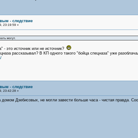
овым - следствие
, 23:19:59 »
ать могут.
" - это источник или не источник?
ецназа рассказывал? В КП одного такого "бойца спецназа" уже разоблача
/
овым - следствие
, 23:42:28 »
за домом Дзебисовых, не могли завести больше часа - чистая правда. Соо