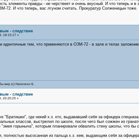
есть элементы правды - не черствеет и очень вкусный. И что теперь и в
М-72. И что теперь, вас лгуном считать. Прокуратур Солженицын тоже. 
овым - следствие
, 18:15:17 »
и идентичные тем, что применяются в ОЗМ-72 - в зале и телах заложник
бы мир (с) Наполеон Б.
овым - следствие
, 20:20:25 »
из "Братишки", где некий х.з. кто, выдававший себя за офицера спецназ
альных классов, выстрелил по школе, после чего был сожжен из гранатоме
о "змея горыныча", которым планировали обвалить стену школы, что бы 
ерня, полностью высосанная из пальца х.з. кем, выдающим себя за офице