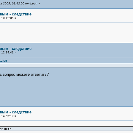
 2009, 01:42:00 от Leon
»
овым - следствие
 10:12:05 »
овым - следствие
 12:14:41 »
12:05
а вопрос можете ответить?
овым - следствие
 14:56:10 »
ли нет?