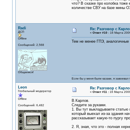
что? В сказке про колобка тоже 
количестве СВУ на базе мины ОЗ
Radi
Re: Разговор с Карл
ДСП
«
Ответ #10 :
16 Марта 2009
Offline
Тем не менее ГПЭ, аналогичные 
Сообщений: 2,568
Общаемся!
Если бы у меня были казаки, я завоевал 
Leon
Re: Разговор с Карл
Глобальный модератор
«
Ответ #11 :
16 Марта 2009
Offline
В.Карлов.
Следите за руками.
Сообщений: 6,482
1. Вы тут выкладываете статью 
который выехал из-за здания нач
рассказывает какую-то пургу пр
2. Я, зная, что это - полная х