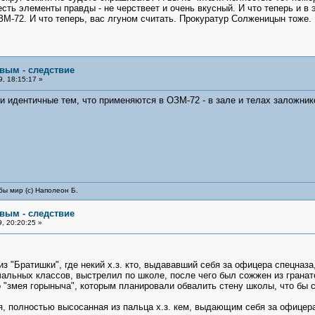
есть элементы правды - не черствеет и очень вкусный. И что теперь и в
М-72. И что теперь, вас лгуном считать. Прокуратур Солженицын тоже. 
овым - следствие
, 18:15:17 »
и идентичные тем, что применяются в ОЗМ-72 - в зале и телах заложник
бы мир (с) Наполеон Б.
овым - следствие
, 20:20:25 »
из "Братишки", где некий х.з. кто, выдававший себя за офицера спецназ
альных классов, выстрелил по школе, после чего был сожжен из гранатоме
о "змея горыныча", которым планировали обвалить стену школы, что бы 
ерня, полностью высосанная из пальца х.з. кем, выдающим себя за офице