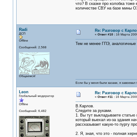
что? В сказке про колобка тоже 
количестве СВУ на базе мины ОЗ
Radi
Re: Разговор с Карл
ДСП
«
Ответ #10 :
16 Марта 2009
Offline
Тем не менее ГПЭ, аналогичные 
Сообщений: 2,568
Общаемся!
Если бы у меня были казаки, я завоевал 
Leon
Re: Разговор с Карл
Глобальный модератор
«
Ответ #11 :
16 Марта 2009
Offline
В.Карлов.
Следите за руками.
Сообщений: 6,482
1. Вы тут выкладываете статью 
который выехал из-за здания нач
рассказывает какую-то пургу пр
2. Я, зная, что это - полная х