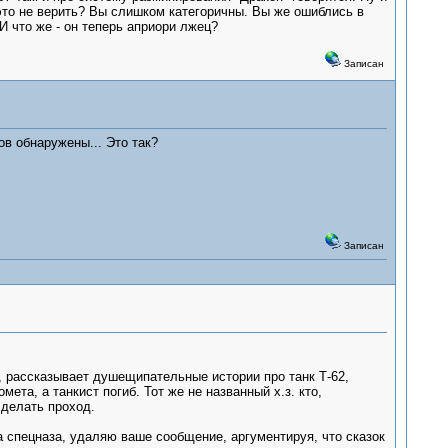
 это не верить? Вы слишком категоричны. Вы же ошиблись в
И что же - он теперь априори лжец?
Записан
ов обнаружены... Это так?
Записан
а, рассказывает душещипательные истории про танк Т-62,
та, а танкист погиб. Тот же не названный х.з. кто,
сделать проход.
ра спецназа, удаляю ваше сообщение, аргументируя, что сказок