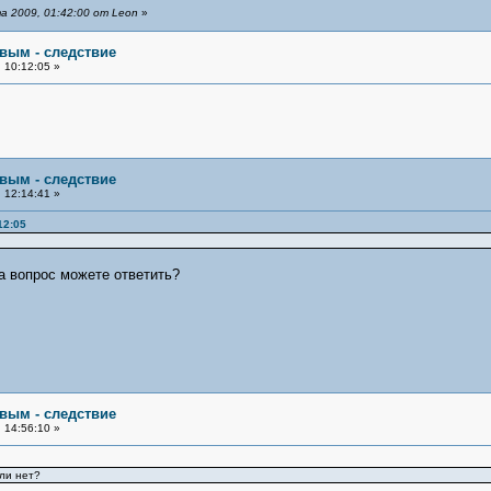
 2009, 01:42:00 от Leon
»
овым - следствие
 10:12:05 »
овым - следствие
 12:14:41 »
12:05
а вопрос можете ответить?
овым - следствие
 14:56:10 »
ли нет?