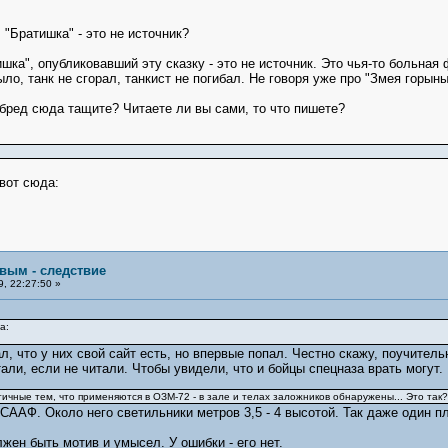
"Братишка" - это не источник?
ишка", опубликовавший эту сказку - это не источник. Это чья-то больная 
ыло, танк не сгорал, танкист не погибал. Не говоря уже про "Змея горыны
бред сюда тащите? Читаете ли вы сами, то что пишете?
вот сюда:
овым - следствие
, 22:27:50 »
а:
л, что у них свой сайт есть, но впервые попал. Честно скажу, поучитель
али, если не читали. Чтобы увидели, что и бойцы спецназа врать могут.
ичные тем, что применяются в ОЗМ-72 - в зале и телах заложников обнаружены... Это так?
ААФ. Около него светильники метров 3,5 - 4 высотой. Так даже один пл
лжен быть мотив и умысел. У ошибки - его нет.