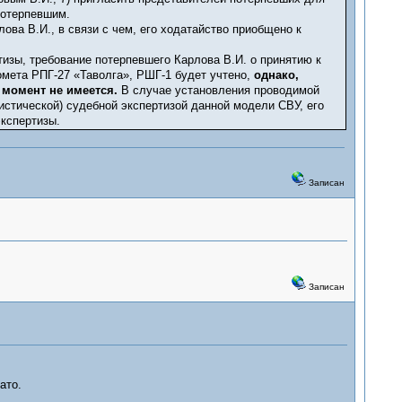
потерпевшим.
ова В.И., в связи с чем, его ходатайство приобщено к
изы, требование потерпевшего Карлова В.И. о принятию к
омета РПГ-27 «Таволга», РШГ-1 будет учтено,
однако,
 момент не имеется.
В случае установления проводимой
стической) судебной экспертизой данной модели СВУ, его
кспертизы.
Записан
Записан
ато.