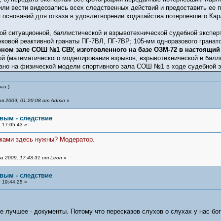
 или вести видеозапись всех следственных действий и предоставить ее 
 оснований для отказа в удовлетворении ходатайства потерпевшего Карл
ой ситуационной, баллистической и взрывотехнической судебной эксперт
ковой реактивной гранаты ПГ-7ВЛ, ПГ-7ВР; 105-мм одноразового гранат
ном зале СОШ №1 СВУ, изготовленного на базе ОЗМ-72 в настоящий
й (математического моделирования взрывов, взрывотехнической и балли
ано на физической модели спортивного зала СОШ №1 в ходе судебной э
аз.)
я 2009, 01:20:08 от Admin
»
овым - следствие
 17:05:43 »
зками здесь нужны? Модератор.
 2009, 17:43:31 от Leon
»
овым - следствие
 19:44:25 »
е лучшее - документы. Потому что пересказов слухов о слухах у нас бог