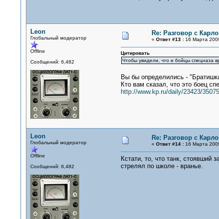
Leon
Re: Разговор с Карл
Глобальный модератор
«
Ответ #13 :
16 Марта 2009
Offline
Цитировать
Чтобы увидели, что и бойцы спецназа вр
Сообщений: 6,482
Вы бы определились - "Братишка
Кто вам сказал, что это боец сп
http://www.kp.ru/daily/23423/35075
Leon
Re: Разговор с Карл
Глобальный модератор
«
Ответ #14 :
16 Марта 2009
Offline
Кстати, то, что танк, стоявший 
стрелял по школе - вранье.
Сообщений: 6,482