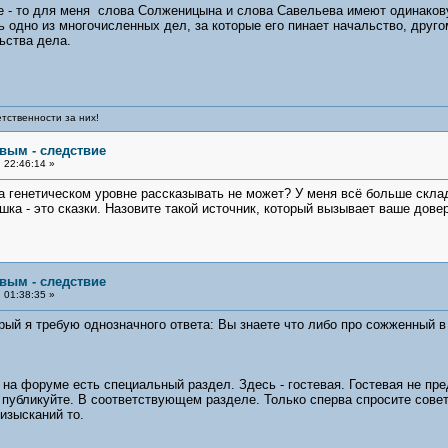
 - то для меня слова Солженицына и слова Савельева имеют одинаковую
 одно из многочисленных дел, за которые его пинает начальство, другом
ьства дела.
тственности за них!
овым - следствие
 22:46:14 »
 на генетическом уровне рассказывать не может? У меня всё больше скла
шка - это сказки. Назовите такой источник, который вызывает ваше дове
овым - следствие
 01:38:35 »
орый я требую однозначного ответа: Вы знаете что либо про сожженный в
на форуме есть специальный раздел. Здесь - гостевая. Гостевая не пре
и публикуйте. В соответствующем разделе. Только сперва спросите сове
 изысканий то.