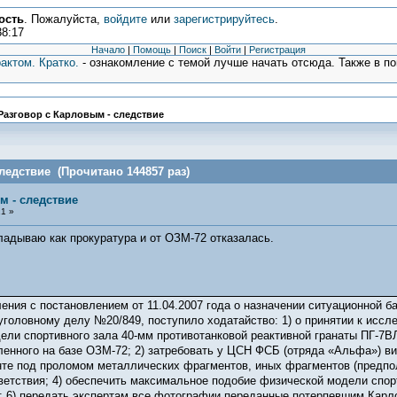
ость
. Пожалуйста,
войдите
или
зарегистрируйтесь
.
38:17
Начало
|
Помощь
|
Поиск
|
Войти
|
Регистрация
актом. Кратко.
- ознакомление с темой лучше начать отсюда. Также в п
Разговор с Карловым - следствие
ледствие (Прочитано 144857 раз)
м - следствие
1 »
адываю как прокуратура и от ОЗМ-72 отказалась.
ления с постановлением от 11.04.2007 года о назначении ситуационной 
уголовному делу №20/849, поступило ходатайство: 1) о принятии к иссл
ели спортивного зала 40-мм противотанковой реактивной гранаты ПГ-7ВЛ
ленного на базе ОЗМ-72; 2) затребовать у ЦСН ФСБ (отряда «Альфа») вид
нте под проломом металлических фрагментов, иных фрагментов (предпо
ветствия; 4) обеспечить максимальное подобие физической модели спорт
; 6) передать экспертам все фотографии переданные потерпевшим Карло