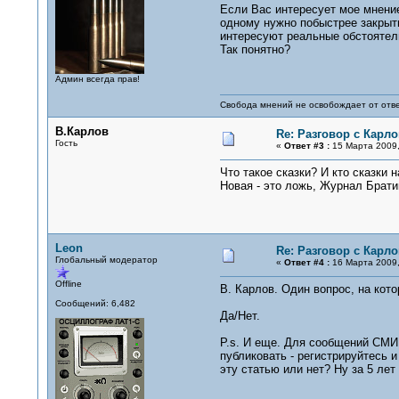
Если Вас интересует мое мнение
одному нужно побыстрее закрыть
интересуют реальные обстоятел
Так понятно?
Админ всегда прав!
Свобода мнений не освобождает от отве
В.Карлов
Re: Разговор с Карл
Гость
«
Ответ #3 :
15 Марта 2009,
Что такое сказки? И кто сказки
Новая - это ложь, Журнал Брати
Leon
Re: Разговор с Карл
Глобальный модератор
«
Ответ #4 :
16 Марта 2009,
Offline
В. Карлов. Один вопрос, на кот
Сообщений: 6,482
Да/Нет.
P.s. И еще. Для сообщений СМИ 
публиковать - регистрируйтесь 
эту статью или нет? Ну за 5 лет