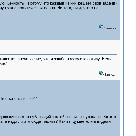
 "ценность". Потому что каждый из них решает свои задачи -
у нужна политическая слава. Ни того, ни другого не
Записан
дывается впечатление, что я зашёл в чужую квартиру. Если
рие?
Записан
 Беслане танк Т-62?
дназначена для публикаций статей из книг и журналов. Хотите
та: а надо ли это сюда тащить? Как вы думаете, мы видели