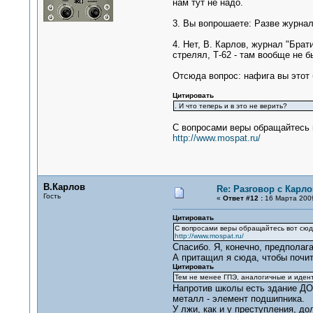
нам тут не надо.
3. Вы вопрошаете: Разве журнал 
4. Нет, В. Карлов, журнал "Брат
стрелял, Т-62 - там вообще не б
Отсюда вопрос: нафига вы этот 
Цитировать
. И что теперь и в это не верить?
С вопросами веры обращайтесь 
http://www.mospat.ru/
В.Карлов
Re: Разговор с Карл
Гость
«
Ответ #12 :
16 Марта 2009
Цитировать
С вопросами веры обращайтесь вот сюд
http://www.mospat.ru/
Спасибо. Я, конечно, предполага
А притащил я сюда, чтобы почит
Цитировать
Тем не менее ГПЭ, аналогичные и идент
Напротив школы есть здание ДОС
металл - элемент подшипника.
У лжи, как и у преступления, до