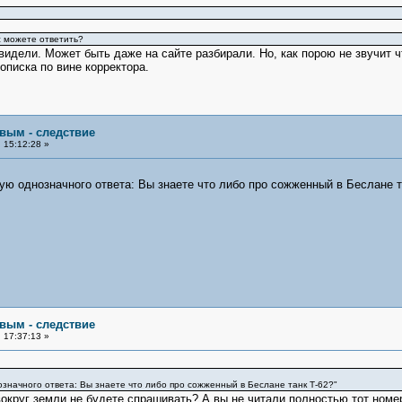
с можете ответить?
 видели. Может быть даже на сайте разбирали. Но, как порою не звучит 
описка по вине корректора.
овым - следствие
 15:12:28 »
бую однозначного ответа: Вы знаете что либо про сожженный в Беслане т
овым - следствие
 17:37:13 »
означного ответа: Вы знаете что либо про сожженный в Беслане танк Т-62?"
вокруг земли не будете спрашивать? А вы не читали полностью тот номер