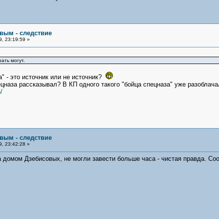
овым - следствие
, 23:19:59 »
ать могут.
" - это источник или не источник?
ецназа рассказывал? В КП одного такого "бойца спецназа" уже разоблача
/
овым - следствие
, 23:42:28 »
за домом Дзебисовых, не могли завести больше часа - чистая правда. Соо