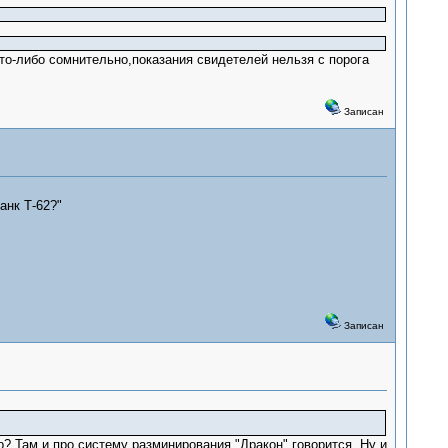
что-либо сомнительно,показания свидетелей нельзя с порога
Записан
анк Т-62?"
Записан
? Там и про систему разминирования "Дракон" говорится. Ну и