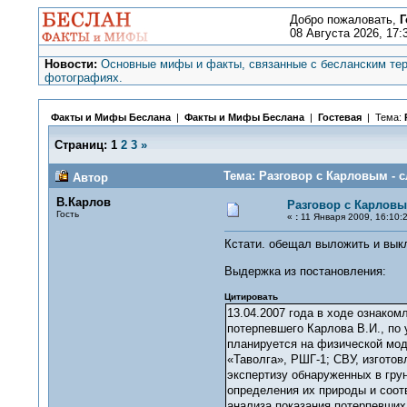
Добро пожаловать,
Г
08 Августа 2026, 17:
Новости:
Основные мифы и факты, связанные с бесланским тер
фотографиях.
Факты и Мифы Беслана
|
Факты и Мифы Беслана
|
Гостевая
| Тема:
Страниц:
1
2
3
»
Тема: Разговор с Карловым - с
Автор
В.Карлов
Разговор с Карловы
Гость
«
:
11 Января 2009, 16:10:2
Кстати. обещал выложить и выкл
Выдержка из постановления:
Цитировать
13.04.2007 года в ходе ознаком
потерпевшего Карлова В.И., по 
планируется на физической мод
«Таволга», РШГ-1; СВУ, изготов
экспертизу обнаруженных в гру
определения их природы и соот
анализа показания потерпевших