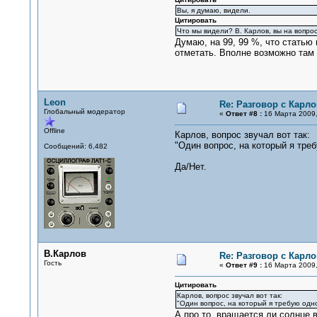
Вы, я думаю, видели.
Цитировать
Что мы видели? В. Карлов, вы на вопро
Думаю, на 99, 99 %, что статью
отметать. Вполне возможно там 
Leon
Re: Разговор с Карл
Глобальный модератор
«
Ответ #8 :
16 Марта 2009,
Offline
Карлов, вопрос звучал вот так:
"Один вопрос, на который я тре
Сообщений: 6,482
Да/Нет.
В.Карлов
Re: Разговор с Карл
Гость
«
Ответ #9 :
16 Марта 2009,
Цитировать
Карлов, вопрос звучал вот так:
"Один вопрос, на который я требую одн
А про то, вращается ли солнце 