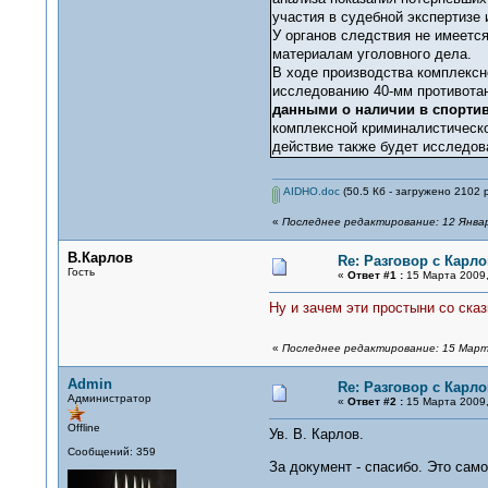
участия в судебной экспертизе
У органов следствия не имеется
материалам уголовного дела.
В ходе производства комплексн
исследованию 40-мм противотан
данными о наличии в спортив
комплексной криминалистическо
действие также будет исследов
AIDHO.doc
(50.5 Кб - загружено 2102 р
«
Последнее редактирование: 12 Январ
В.Карлов
Re: Разговор с Карл
Гость
«
Ответ #1 :
15 Марта 2009,
Ну и зачем эти простыни со ска
«
Последнее редактирование: 15 Марта
Admin
Re: Разговор с Карл
Администратор
«
Ответ #2 :
15 Марта 2009,
Offline
Ув. В. Карлов.
Сообщений: 359
За документ - спасибо. Это само