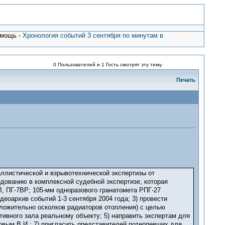
омощь -
Хронология событий 3 сентября по минутам в
0 Пользователей и 1 Гость смотрят эту тему.
Печать
баллистической и взрывотехнической экспертизы от
едованию в комплексной судебной экспертизе, которая
, ПГ-7ВР; 105-мм одноразового гранатомета РПГ-27
еоархив событий 1-3 сентября 2004 года; 3) провести
ложительно осколков радиаторов отопления) с целью
ивного зала реальному объекту; 5) направить экспертам для
вым В.И.; 7) пригласить представителей потерпевших для