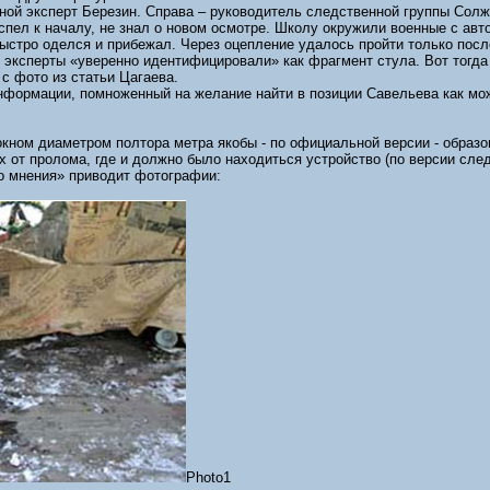
пиной эксперт Березин. Справа – руководитель следственной группы Со
успел к началу, не знал о новом осмотре. Школу окружили военные с авт
ыстро оделся и прибежал. Через оцепление удалось пройти только после
эксперты «уверенно идентифицировали» как фрагмент стула. Вот тогда
с фото из статьи Цагаева.
нформации, помноженный на желание найти в позиции Савельева как м
кном диаметром полтора метра якобы - по официальной версии - образов
х от пролома, где и должно было находиться устройство (по версии след
о мнения» приводит фотографии:
Photo1