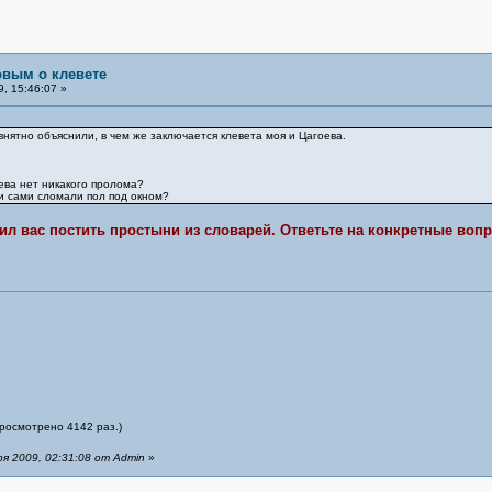
овым о клевете
, 15:46:07 »
 внятно объяснили, в чем же заключается клевета моя и Цагоева.
ева нет никакого пролома?
ли сами сломали пол под окном?
сил вас постить простыни из словарей. Ответьте на конкретные вопр
просмотрено 4142 раз.)
я 2009, 02:31:08 от Admin
»