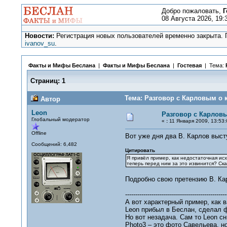
Добро пожаловать,
Г
08 Августа 2026, 19:
Новости:
Регистрация новых пользователей временно закрыта. П
ivanov_su
.
Факты и Мифы Беслана
|
Факты и Мифы Беслана
|
Гостевая
| Тема:
Страниц:
1
Тема: Разговор с Карловым о к
Автор
Leon
Разговор с Карловы
Глобальный модератор
«
:
11 Января 2009, 13:53:
Offline
Вот уже дня два В. Карлов выст
Сообщений: 6,482
Цитировать
Я привёл пример, как недостаточная ис
теперь перед ним за это извинится? Ск
Подробно свою претензию В. Кар
--------------------------------------------------
А вот характерный пример, как
Leon прибыл в Беслан, сделал ф
Но вот незадача. Сам то Leon с
Photo3 – это фото Савельева, но