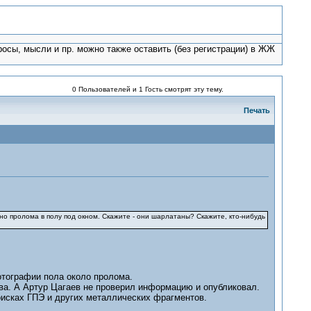
росы, мысли и пр. можно также оставить (без регистрации) в ЖЖ
0 Пользователей и 1 Гость смотрят эту тему.
Печать
но пролома в полу под окном. Скажите - они шарлатаны? Скажите, кто-нибудь
тографии пола около пролома.
ева. А Артур Цагаев не проверил информацию и опубликовал.
поисках ГПЭ и других металлических фрагментов.