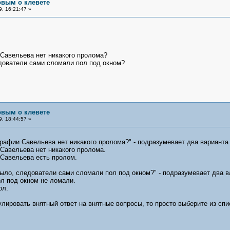
овым о клевете
, 16:21:47 »
 Савельева нет никакого пролома?
едователи сами сломали пол под окном?
овым о клевете
, 18:44:57 »
рафии Савельева нет никакого пролома?" - подразумевает два варианта 
Савельева нет никакого пролома.
 Савельева есть пролом.
 было, следователи сами сломали пол под окном?" - подразумевает два в
л под окном не ломали.
ол.
ировать внятный ответ на внятные вопросы, то просто выберите из спи