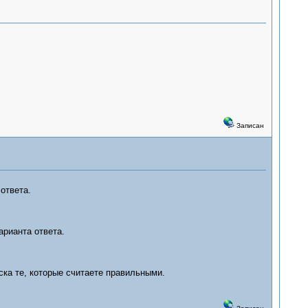
Записан
ответа.
арианта ответа.
ска те, которые считаете правильными.