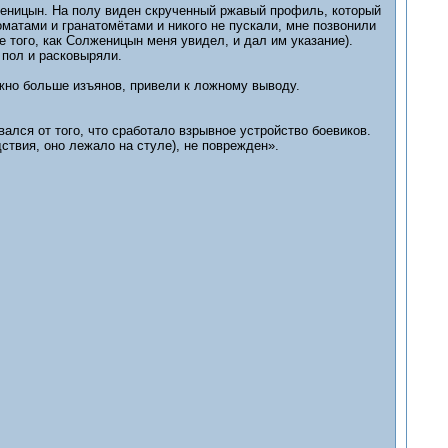
лженицын. На полу виден скрученный ржавый профиль, который
оматами и гранатомётами и никого не пускали, мне позвонили
 того, как Солженицын меня увидел, и дал им указание).
 пол и расковыряли.
ожно больше изъянов, привели к ложному выводу.
ался от того, что сработало взрывное устройство боевиков.
ствия, оно лежало на стуле), не поврежден».