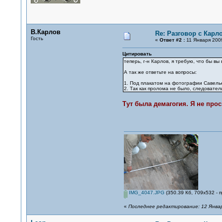
В.Карлов
Re: Разговор с Карл
Гость
«
Ответ #2 :
11 Января 2009
Цитировать
теперь, г-н Карлов, я требую, что бы вы
А так же ответьте на вопросы:
1. Под плакатом на фотографии Савель
2. Так как пролома не было, следовате
Тут была демагогия. Я не про
IMG_4047.JPG
(350.39 Кб, 709x532 - 
«
Последнее редактирование: 12 Январ