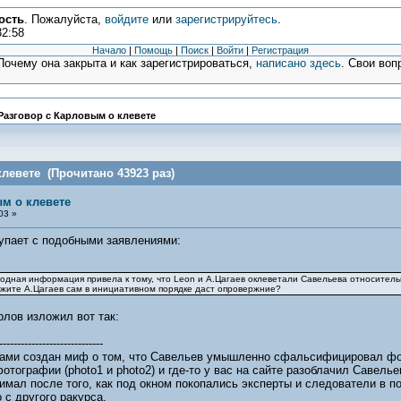
ость
. Пожалуйста,
войдите
или
зарегистрируйтесь
.
32:58
Начало
|
Помощь
|
Поиск
|
Войти
|
Регистрация
очему она закрыта и как зарегистрироваться,
написано здесь
. Свои воп
Разговор с Карловым о клевете
левете (Прочитано 43923 раз)
м о клевете
03 »
упает с подобными заявлениями:
ходная информация привела к тому, что Leon и А.Цагаев оклеветали Савельева относитель
ажите А.Цагаев сам в инициативном порядке даст опровержние?
лов изложил вот так:
-----------------------------
 вами создан миф о том, что Савельев умышленно сфальсифицировал фо
отографии (photo1 и photo2) и где-то у вас на сайте разоблачил Савель
нимал после того, как под окном покопались эксперты и следователи в 
 с другого ракурса.