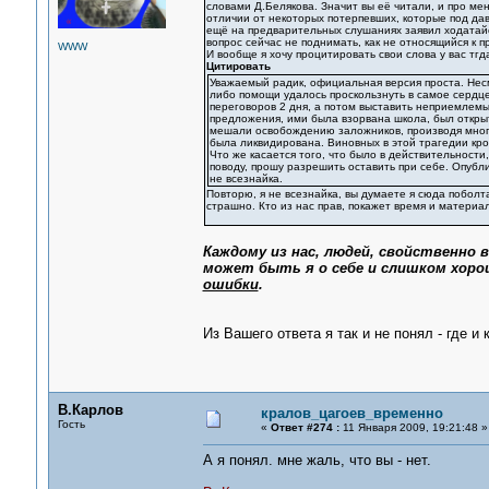
словами Д.Белякова. Значит вы её читали, и про мен
отличии от некоторых потерпевших, которые под да
ещё на предварительных слушаниях заявил ходатайс
вопрос сейчас не поднимать, как не относящийся к
WWW
И вообще я хочу процитировать свои слова у вас тгд
Цитировать
Уважаемый радик, официальная версия проста. Несм
либо помощи удалось проскользнуть в самое сердце
переговоров 2 дня, а потом выставить неприемлемы
предложения, ими была взорвана школа, был откры
мешали освобождению заложников, производя мног
была ликвидирована. Виновных в этой трагедии кро
Что же касается того, что было в действительности,
поводу, прошу разрешить оставить при себе. Опубли
не всезнайка.
Повторю, я не всезнайка, вы думаете я сюда поболта
страшно. Кто из нас прав, покажет время и материа
Каждому из нас, людей, свойственно
может быть я о себе и слишком хоро
ошибки
.
Из Вашего ответа я так и не понял - где и
В.Карлов
кралов_цагоев_временно
Гость
«
Ответ #274 :
11 Января 2009, 19:21:48 »
А я понял. мне жаль, что вы - нет.