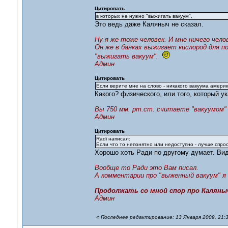
Цитировать
в которых не нужно "выжигать вакуум",
Это ведь даже Каляныч не сказал.
Ну я же тоже человек. И мне ничего чел
Он же в банках выжигает кислород для п
"выжигать вакуум".
Админ
Цитировать
Если верите мне на слово - никакого вакуума амери
Какого? физического, или того, который у
Вы 750 мм. рт.ст. считаете "вакуумом
Админ
Цитировать
Radi написал:
Если что то непонятно или недоступно - лучше спрос
Хорошо хоть Ради по другому думает. Вид
Вообще то Ради это Вам писал.
А комментарии про "выженный вакуум" я 
Продолжать со мной спор про Каляныч
Админ
«
Последнее редактирование: 13 Января 2009, 21:3