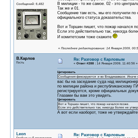
В милиции - то же самое. 02 - это центра
Сообщений: 6,482
Так же и 01.
Сообщение там есть, мы его получили по 
официального статуса доказательства.
Вот и Торшин пишет, что пожар начался п
Если это действительно так, никогда боле
И комитетским тоже скажите
«
Последнее редактирование: 14 Января 2009, 00:
В.Карлов
Re: Разговор с Карловым
Гость
«
Ответ #288 :
14 Января 2009, 11:40:56 »
Цитировать
Сообщения фиксируются и во Владикавказе. Иначе 
вас бы на заседание суда над милиционе
по милиции района и республиканскому ГИБ
регистрируется, кроме официальных докум
Глазами бы вам это увидеть.
Цитировать
Вот и Торшин пишет, что пожар начался позже.
Если это действительно так, никогда более не утвер
А вот если наоборот, тоже не утверждайте
Leon
Re: Разговор с Карловым
Глобальный модератор