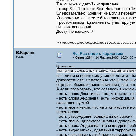
Т.е. ошибка с датой - исправлена.
Пожар был 1-го сентября. Начался он в 1
Следовательно, боевики не могли передать
Информация о кассете была распростране
Простой вывод: Дзантиев получил другую к
никаких оснований.
Доступно изложил?
«
Последнее редактирование: 14 Января 2009, 16:
В.Карлов
Re: Разговор с Карловым
Гость
«
Ответ #294 :
14 Января 2009, 16:34:09 »
Цитировать
Мы наглядно доказали, что запись, сделанная в школ
вы слишком цените силу своей логики. Вы
доказательств, желательно чтобы там была
ещё раз обращаю ваше внимание, всё, что
А если посмотреть, что осталось в сухом 
- есть слова Дзантиева, том, что какая-то
- есть слова Андреева, есть информация 
оказалась пустой.
- есть моё мнение, что на этой кассете мо
переговоров.
- есть утверждения официальной версии, ч
- есть звонок директора школы и дочери м
- есть слова Андреева, что мамсуров соо
- есть видеозапись, сделанная террориста
- есть связанные с этой видеозаписью ка