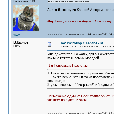
Сообщений: 2,198
А я понял. мне жаль, что вы - нет.
Ай-я-я-й, господин Карлов! А еще интелл
Флудим-с
, госоподин Айрон! Пока прошу
«
Последнее редактирование: 13 Января 2009, 03:5
WWW
В.Карлов
Re: Разговор с Карловым
Гость
«
Ответ #277 :
12 Января 2009, 18:13:58 »
Мне действительно жаль, зря вы обижаете
как мне кажется, самый молодой.
1-я Поправка к Правилам
1. Никто из посетителей форума не обязан 
2. Так же верно, что никто из посетителей 
себя выдает.
3. Достоверность "биографий" и "подвиго
Примечание Админа: Если хотите узнать и
частном порядке об этом.
«
Последнее редактирование: 12 Января 2009, 19:5