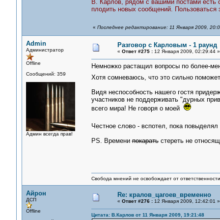
В. Карлов, рядом с вашими постами есть с
плодить новых сообщений. Пользоваться эт
«
Последнее редактирование: 11 Января 2009, 20:0
Admin
Разговор с Карловым - 1 раунд
Администратор
«
Ответ #275 :
12 Января 2009, 02:29:44 »
Offline
Немножко растащил вопросы по более-ме
Сообщений: 359
Хотя сомневаюсь, что это сильно помож
Видя неспособность нашего гостя придер
участников не поддерживать "дурных прив
всего мира! Не говоря о моей
Честное слово - вспотел, пока повыделя
Админ всегда прав!
PS. Времени
покарать
стереть не относящи
Свобода мнений не освобождает от ответственности 
Айрон
Re: кралов_цагоев_временно
ДСП
«
Ответ #276 :
12 Января 2009, 12:42:01 »
Offline
Цитата: В.Карлов от 11 Января 2009, 19:21:48