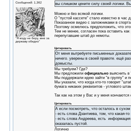
Сообщений: 1,362
вы слишком цените силу своей логики. Вы
Можно и без всякой логики.
О "пустой кассете" стало известно в час 
Показанное видео с заложниками в спортз
Поэтому осмелюсь предположить, что это
Тем не менее, согласен пока оставить как
перепугавшие штаб до немоты.
"Я мзду не беру, мне за
державу обидно"
Цитировать
От меня вытребуете письменных доказате
ничего. уверены в своей правоте. ещё раз
домыслы.
Мы требуем? Где?
Мы предложили
официально
выяснить в 
Мы поддержали идею зайти "в группу" и п
Мы указали, что когда кто-то говорит "шта
бумага никаких реквизитов - углового штам
Так как на этом у Вас и у меня кончаются
Цитировать
А если посмотреть, что осталось в сухом 
- есть слова Дзантиева, том, что какая-то
- есть слова Андреева, есть информация 
оказалась пустой.
Логично