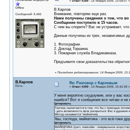
«
Ответ #289 :
14 Января 2009, 15:08:07 »
Offline
В.Карлов
Внимание, повторяю еще раз.
Сообщений: 6,482
Нами получены сведения о том, что во
Сообщение поступило в 15 часов.
С чем вы спорите? Вас не устраивает, чт
Данные получены из трех, независимых др
1. Фотографии.
2. Доклад Торшина.
3. Пожарная служба Владикавказа.
Предъявите свои доказательства обратного
«
Последнее редактирование: 14 Января 2009, 15:
В.Карлов
Re: Разговор с Карловым
Гость
«
Ответ #290 :
14 Января 2009, 15:42:28 »
У меня вероятно скудоумие, или у вас кос
ошибся? Вот я сообщения все читаю и не 
Цитировать
Тактика заключается в том, что бы с помощью логик
- дать возможность ярче раскрыться. Вас я дураком 
Метод называется "майевтика
Увы, господа, майевтика - это всё-таки дру
Цитировать
МАЙЕВТИКА (греч. maieutike - повивальное искусств