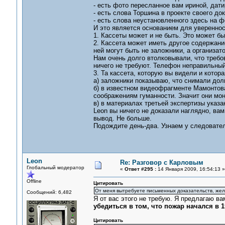
- есть фото пересланное вам ириной, дати
- есть слова Торшина в проекте своего док
- есть слова неустановленного здесь на 
И это является основанием для уверенно
1. Кассеты может и не быть. Это может быт
2. Кассета может иметь другое содержание
ней могут быть не заложники, а организат
Нам очень долго втолковывали, что требов
ничего не требуют. Телефон неправильный
3. Та кассета, которую вы видели и котор
а) заложники показываю, что снимали дол
б) в известном видеофрагменте Мамонтова
соображениям гуманности. Значит они мон
в) в материалах третьей экспертизы указа
Leon вы ничего не доказали наглядно, ва
вывод. Не больше.
Подождите день-два. Узнаем у следователе
Leon
Re: Разговор с Карловым
Глобальный модератор
«
Ответ #295 :
14 Января 2009, 16:54:13 »
Offline
Цитировать
От меня вытребуете письменных доказательств, жела
Сообщений: 6,482
Я от вас этого не требую. Я предлагаю 
убедиться в том, что пожар начался в 1
Цитировать