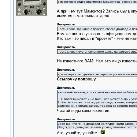
в известном видеофрагменте Мамонтова "звонок мам
А при чем тут Мамонтов? Запись была опу
имеется в материалах дела.
Цитировать
- есть слова Торшина в проекте своего доклада о пож
Вам же внятно указано: в официальном до
Кто там что писал в "проекте" - мне не из
Цитировать
- есть слова неустановленного здесь на форуме лиц
Не известного ВАМ. Нам это лицо известн
Цитировать
в) в материалах третьей экспертизы указаны нескол
Ссылочку попрошу
Цитировать
- есть моё мнение, что на этой кассете могло быть т
...1. Кассеты может и не быть. Это может быть и утк
2. Кассета может иметь другое содержание, которое
заложники, а организаторы теракта со своими треб
Чистой воды конспирология.
Цитировать
Leon вы ничего не доказали наглядно, вами сделан
Подождите день-два. Узнаем у следователей, что та
Ага, узнайте, узнайте.