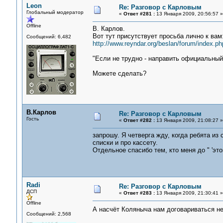
Leon
Re: Разговор с Карловым
Глобальный модератор
«
Ответ #281 :
13 Января 2009, 20:56:57 »
Offline
В. Карлов.
Вот тут присутствует просьба лично к вам
Сообщений: 6,482
http://www.reyndar.org/beslan/forum/index.ph
"Если не трудно - направить официальный
Можете сделать?
В.Карлов
Re: Разговор с Карловым
Гость
«
Ответ #282 :
13 Января 2009, 21:08:27 »
запрошу. Я четверга жду, когда ребята из
списки и про кассету.
Отдельное спасибо тем, кто меня до " 'эт
Radi
Re: Разговор с Карловым
ДСП
«
Ответ #283 :
13 Января 2009, 21:30:41 »
Offline
А насчёт Коляныча нам договариваться 
Сообщений: 2,568