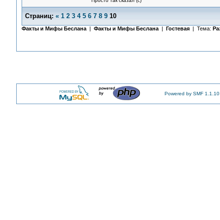
Просто так сказал (с)
Страниц:
«
1
2
3
4
5
6
7
8
9
10
Факты и Мифы Беслана
|
Факты и Мифы Беслана
|
Гостевая
| Тема:
Ра
Powered by SMF 1.1.10