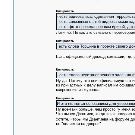
Цитировать
- есть видеозапись, сделанная террорист
- есть связанные с этой видеозаписью ка
- есть фото пересланное вам ириной, дат
Логично. Но как это связано с переговорам
Цитировать
есть слова Торшина в проекте своего док
-
Есть официальный доклад комиссии, где р
Цитировать
- есть слова неустановленного здесь на 
Ну да. Потому что они официальную выпис
из причастных к делу написал им официа
ксерокопию из журнала.
Цитировать
И это является основанием для уверенно
Ну все-таки больше, чем просто "у меня е
Что вынес Дзантиев, когда и как получил 
хотите, чтобы мы Дзантиева на форуме д
не "является на допрос".