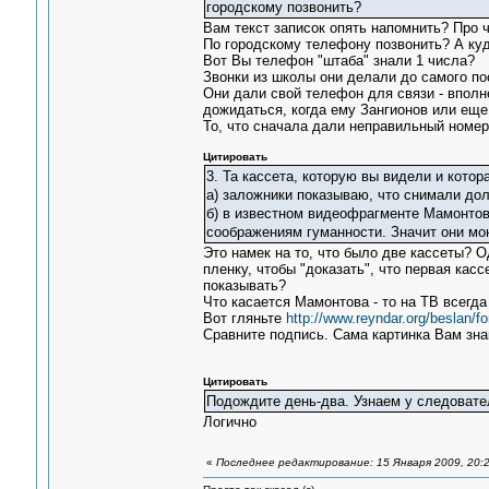
городскому позвонить?
Вам текст записок опять напомнить? Про 
По городскому телефону позвонить? А ку
Вот Вы телефон "штаба" знали 1 числа?
Звонки из школы они делали до самого пос
Они дали свой телефон для связи - вполне
дожидаться, когда ему Зангионов или еще 
То, что сначала дали неправильный номер 
Цитировать
3. Та кассета, которую вы видели и кото
а) заложники показываю, что снимали до
б) в известном видеофрагменте Мамонтова
соображениям гуманности. Значит они мо
Это намек на то, что было две кассеты? О
пленку, чтобы "доказать", что первая кас
показывать?
Что касается Мамонтова - то на ТВ всегда
Вот гляньте
http://www.reyndar.org/beslan/
Сравните подпись. Сама картинка Вам зна
Цитировать
Подождите день-два. Узнаем у следовател
Логично
«
Последнее редактирование: 15 Января 2009, 20:2