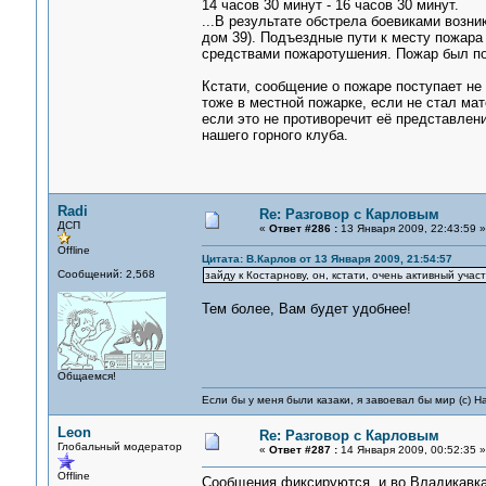
14 часов 30 минут - 16 часов 30 минут.
...В результате обстрела боевиками возн
дом 39). Подъездные пути к месту пожар
средствами пожаротушения. Пожар был пот
Кстати, сообщение о пожаре поступает не
тоже в местной пожарке, если не стал ма
если это не противоречит её представления
нашего горного клуба.
Radi
Re: Разговор с Карловым
ДСП
«
Ответ #286 :
13 Января 2009, 22:43:59 »
Offline
Цитата: В.Карлов от 13 Января 2009, 21:54:57
Сообщений: 2,568
зайду к Костарнову, он, кстати, очень активный уча
Тем более, Вам будет удобнее!
Общаемся!
Если бы у меня были казаки, я завоевал бы мир (с) Н
Leon
Re: Разговор с Карловым
Глобальный модератор
«
Ответ #287 :
14 Января 2009, 00:52:35 »
Offline
Сообщения фиксируются и во Владикавказ