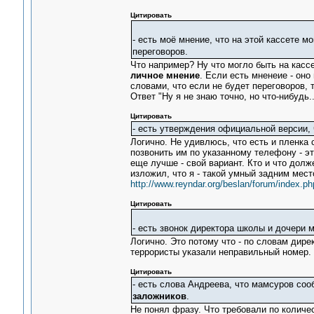
Цитировать
- есть моё мнение, что на этой кассете м
переговоров.
Что например? Ну что могло быть на кассет
личное мнение
. Если есть мненеие - оно
словами, что если не будет переговоров, 
Ответ "Ну я не знаю точно, но что-нибудь.
Цитировать
- есть утверждения официальной версии, ч
Логично. Не удивлюсь, что есть и пленка 
позвонить им по указанному телефону - эт
еще лучше - свой вариант. Кто и что долж
изложил, что я - такой умный задним мест
http://www.reyndar.org/beslan/forum/index.
Цитировать
- есть звонок директора школы и дочери м
Логично. Это потому что - по словам дире
террористы указали неправильный номер. 
Цитировать
- есть слова Андреева, что мамсуров соо
заложников
.
Не понял фразу. Что требовали по количе