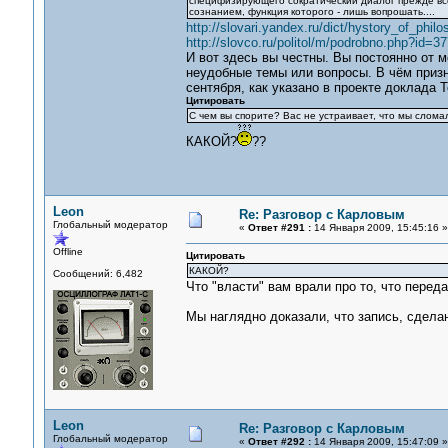
специфизирующего сократический диалог прежде вс
сознанием, функция которого - лишь вопрошать....
http://slovari.yandex.ru/dict/hystory_of_philos
http://slovco.ru/politol/m/podrobno.php?id=3
И вот здесь вы честны. Вы постоянно от м
неудобные темы или вопросы. В чём призна
сентября, как указано в проекте доклада 
Цитировать
С чем вы спорите? Вас не устраивает, что мы слом
КАКОЙ?
??
Leon
Re: Разговор с Карловым
Глобальный модератор
«
Ответ #291 :
14 Января 2009, 15:45:16 »
Offline
Цитировать
КАКОЙ?
Сообщений: 6,482
Что "власти" вам врали про то, что перед
Мы наглядно доказали, что запись, сделан
Leon
Re: Разговор с Карловым
Глобальный модератор
«
Ответ #292 :
14 Января 2009, 15:47:09 »