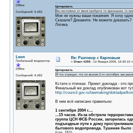
Offline
Цитировать
Вы постоянно от меня требуете то признания, то по
Сообщений: 6,482
Мне не нужны ваши покаяния. Я хочу одног
Сказали? Докажите. Не можете доказать? 
Логика.
Leon
Re: Разговор с Карловым
Глобальный модератор
«
Ответ #293 :
14 Января 2009, 16:30:10 »
Offline
Цитировать
Я что отрицал, что он возник 2-го сентября, как ука
Сообщений: 6,482
Кстати о птичках. Проект доклада - это пр
Финальный же доклад опубликован вот тут
http://council.gov.ru/lawmaking/dokladparlko
В нем всё написано правильно:
1 сентября 2004 г....
...15 часов. Из-за обстрела террорист
группа ЦСН ФСБ России, загорелась одн
подъездные пути к дому простреливал
бытового водопровода. Тушение было з
(стр. 151)