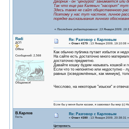
Дворник - он "цензурой" занимается или
Так что еще раз Каляныч "насорит" тут 
Здесь также не сайт общественного расс
Поэтому у нас тут частное, личное расс
порядке высказывания личного обоснован
«
Последнее редактирование: 13 Января 2009, 19:3
Radi
Re: Разговор с Карловым
ДСП
«
Ответ #279 :
13 Января 2009, 19:10:08 »
Offline
Как обычно публика путает избыток и недо
Сообщений: 2,568
На сайте есть достаточно много материало
достаточно предметно.
Давайте кошку будем называть кошкой и г
Если что то непонятно или недоступно - л
равных (осведомлённых, как миниум), тол
Общаемся!
Чесслово, на некоторые "изыски" и отвечат
Если бы у меня были казаки, я завоевал бы мир (с) Н
В.Карлов
Re: Разговор с Карловым
Гость
«
Ответ #280 :
13 Января 2009, 20:38:31 »
Цитировать