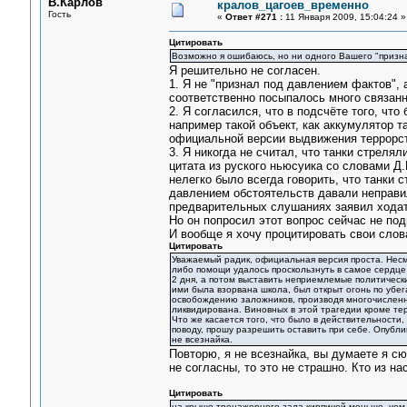
В.Карлов
кралов_цагоев_временно
Гость
«
Ответ #271 :
11 Января 2009, 15:04:24 »
Цитировать
Возможно я ошибаюсь, но ни одного Вашего "призна
Я решительно не согласен.
1. Я не "признал под давлением фактов", 
соответственно посыпалось много связан
2. Я согласился, что в подсчёте того, чт
например такой объект, как аккумулятор та
официальной версии выдвижения террорст
3. Я никогда не считал, что танки стреля
цитата из руского ньюсуика со словами Д.
нелегко было всегда говорить, что танки 
давлением обстоятельств давали неправил
предварительных слушаниях заявил ходата
Но он попросил этот вопрос сейчас не по
И вообще я хочу процитировать свои слова
Цитировать
Уважаемый радик, официальная версия проста. Несмо
либо помощи удалось проскользнуть в самое сердце 
2 дня, а потом выставить неприемлемые политическ
ими была взорвана школа, был открыт огонь по уб
освобождению заложников, производя многочисленн
ликвидирована. Виновных в этой трагедии кроме тер
Что же касается того, что было в действительности,
поводу, прошу разрешить оставить при себе. Опубли
не всезнайка.
Повторю, я не всезнайка, вы думаете я сю
не согласны, то это не страшно. Кто из н
Цитировать
на крыше тренажерного зала кирпичей меньше, чем д