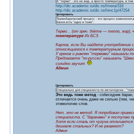
А "термо" - это не жар, а просто температура, в том
http://dic.academic.ru/dic.nsf/mera/316
http://dic.academic.ru/dic.nsf/enc1p/47254
Цитировать
Термобарический процесс - это процесс изменения 
банок есть "одно и тоже".
Термо... (от греч. thérme — тепло, жар),
температуре
Из БСЭ.
Карлов, если Вы найдете употребление сл
относящиегося к температурным процесса
У греков и римлян "термами" называли т
Предлагаете "по-русски" называть "Шме
солидно звучит
Админ
Цитировать
Специально для специалиста по металлургии - "термо
Это ведь тоже метод
- собеседник баран, 
отличается очень даже не сильно (тем, ч
этимологию слов.
Нет, это не метод. Я попробовал привес
специалиста. С "баранами" я поступаю п
Хотя если сталь от чугуна отличается о
дешевле стальных? И не ржавеют?
Админ