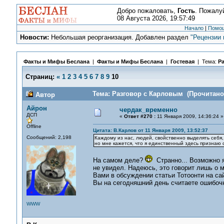
Добро пожаловать,
Гость
. Пожалу
08 Августа 2026, 19:57:49
Начало
|
Помо
Новости:
Небольшая реорганизация. Добавлен раздел
"Рецензии 
Факты и Мифы Беслана
|
Факты и Мифы Беслана
|
Гостевая
| Тема:
Р
Страниц:
«
1
2
3
4
5
6
7
8
9
10
Тема: Разговор с Карловым (Прочитано 
Автор
Айрон
чердак_временно
ДСП
«
Ответ #270 :
11 Января 2009, 14:36:24 »
Offline
Цитата: В.Карлов от 11 Января 2009, 13:52:37
Сообщений: 2,198
Каждому из нас, людей, свойственно выделять себя
но мне кажется, что я единственный здесь признаю 
На самом деле?
Странно... Возможно я
не увидел. Надеюсь, это говорит лишь о м
Вами в обсуждении статьи Тотоонти на сай
Вы на сегодняшний день считаете ошибоч
WWW