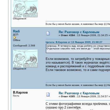
Общаемся!
Если бы у меня были казаки, я завоевал бы мир (с) Н
Radi
Re: Разговор с Карловым
ДСП
«
Ответ #284 :
13 Января 2009, 21:34:25 »
Offline
Цитата: В.Карлов от 13 Января 2009, 21:08:27
Сообщений: 2,568
запрошу. Я четверга жду, когда ребята из следственн
Отдельное спасибо тем, кто меня до " 'этой персоны
Если возможно, то затребуйте у пожарных 
это называется). В таких журналах ведёт
команд и распоряжений и с подробным оп
Общаемся!
Если таковое возможно, то и сами подчер
Если бы у меня были казаки, я завоевал бы мир (с) Н
В.Карлов
Re: Разговор с Карловым
Гость
«
Ответ #285 :
13 Января 2009, 21:54:57 »
С этими фотографиями всегда проблема. со
сказано про 2 сентября.