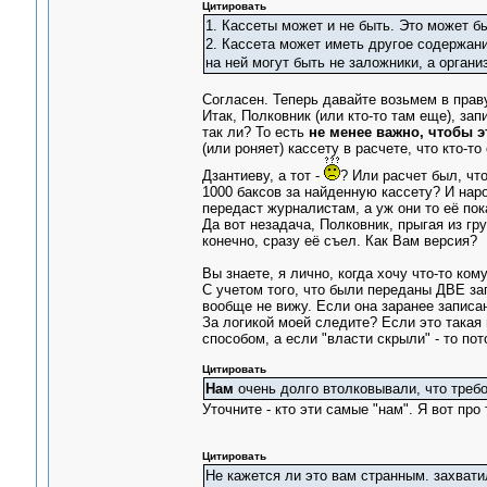
Цитировать
1. Кассеты может и не быть. Это может бы
2. Кассета может иметь другое содержание
на ней могут быть не заложники, а органи
Согласен. Теперь давайте возьмем в прав
Итак, Полковник (или кто-то там еще), з
так ли? То есть
не менее важно, чтобы э
(или роняет) кассету в расчете, что кто-
Дзантиеву, а тот -
? Или расчет был, чт
1000 баксов за найденную кассету? И наро
передаст журналистам, а уж они то её пок
Да вот незадача, Полковник, прыгая из гру
конечно, сразу её съел. Как Вам версия?
Вы знаете, я лично, когда хочу что-то ко
С учетом того, что были переданы ДВЕ зап
вообще не вижу. Если она заранее записа
За логикой моей следите? Если это такая
способом, а если "власти скрыли" - то по
Цитировать
Нам
очень долго втолковывали, что требо
Уточните - кто эти самые "нам". Я вот пр
Цитировать
Не кажется ли это вам странным. захвати