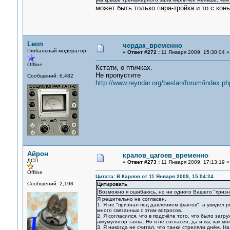
может быть только пара-тройка и то с конь
Leon
чердак_временно
Глобальный модератор
«
Ответ #272 :
11 Января 2009, 15:30:04 »
Offline
Кстати, о птичках.
Не пропустите
Сообщений: 6,482
http://www.reyndar.org/beslan/forum/index.ph
Айрон
кралов_цагоев_временно
ДСП
«
Ответ #273 :
11 Января 2009, 17:13:19 »
Offline
Цитата: В.Карлов от 11 Января 2009, 15:04:24
Сообщений: 2,198
Цитировать
Возможно я ошибаюсь, но ни одного Вашего "призна
Я решительно не согласен.
1. Я не "признал под давлением фактов", а увидел 
много связанных с этим вопросов.
2. Я согласился, что в подсчёте того, что было заг
аккумулятор танка. Но я не согласен, да и вы, как 
3. Я никогда не считал, что танки стреляли днём. Н