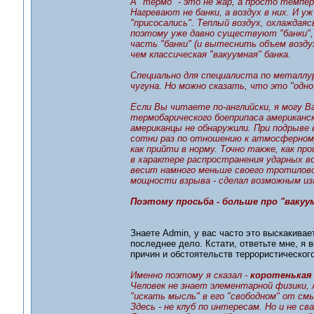
А "термо" - это не жар, а просто темпер
Нагревают не банки, а воздух в них. И у
"присосались". Теплый воздух, охлаждая
поэтому уже давно существуют "банки",
часть "банки" (и вытеснить объем возд
чем классическая "вакуумная" банка.
Специально для специалиста по металлур
чугуна. Но можно сказать, что это "одно
Если Вы читаете по-английски, я могу 
термобарического боеприпаса американск
американцы не обнаружили. При подрыве 
сотни раз по отношению к атмосферному
как прийти в норму. Точно также, как п
в характере распространения ударных во
весит намного меньше своего тротилово
мощности взрыва - сделал возможным из
Поэтому просьба - больше про "вакуу
Знаете Admin, у вас часто это выскакивае
последнее дело. Кстати, ответьте мне, я 
причин и обстоятельств террористическо
Именно поэтому я сказал -
коротенькая
Человек не знает элементарной физики, 
"искать мысль" в его "свободном" от см
Здесь - не клуб по интересам. Но и не св