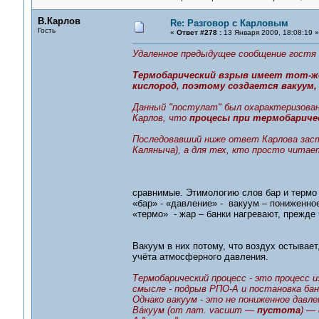
В.Карлов
Re: Разговор с Карловым
Гость
«
Ответ #278 :
13 Января 2009, 18:08:19 »
Удаленное предыдущее сообщение гостя
Термобарический взрыв имеет тот-же
кислород, поэтому создается вакуум,
Данный "постулат" был охарактеризован
Карлов, что
процесы при термобаричес
Последовавший ниже ответ Карлова заста
Каляныча), а для тех, кто просто читае
сравнимые. Этимологию слов бар и термо
«бар» - «давление» - вакуум – пониженно
«термо» - жар – банки нагревают, прежд
Вакуум в них потому, что воздух остывает,
учёта атмосферного давления.
Термобарический процесс - это процесс
смысле - подрыв РПО-А и постановка бан
Однако вакуум - это не пониженное давле
Ва́куум (от лат. vacuum —
пустота
) —