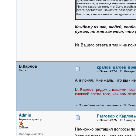
заложников, производя многочисленные
Что же касается того, что было в дейс
всего достаточно. захотите разобратьс
Повторю, я не всезнайка, вы думаете я 
Каждому из нас, людей, сво
думаю, но мне кажется, что
Из Вашего ответа я так и не пон
В.Карлов
кралов_цагоев_вре
Гость
«
Ответ #274 :
11 Января 
А я понял. мне жаль, что вы - не
В. Карлов, рядом с вашими пост
кнопкой после того, как вам отв
«
Последнее редактирование: 11 Январ
Admin
Разговор с Карловы
Администратор
«
Ответ #275 :
12 Января 
Offline
Немножко растащил вопросы по
Сообщений: 359