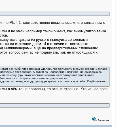
ния по РШГ-1, соответственно посыпалось много связанных с
 мы и не учли например такой объект, как аккумулятор танка.
стов.
льеву есть цитата из руского ньюсуика со словами
что танки стреляли днём. И в отличии от некоторых
над милиционерами, ещё на предварительных слушаниях
этот вопрос сейчас не поднимать, как не относящийся к
истам без чьей либо помощи удалось проскользнуть в самое сердце Беслана,
литические требования. А затем по неизвестной причине, не дождавшись
им на помощь (при этом местные мешали освобождению заложников,
иновных в этой трагедии кроме террористов нет.
 я думаю по этому поводу, прошу разрешить оставить при себе. Опубликовано
мы в чём-то не согласны, то это не страшно. Кто из нас прав,
Записан