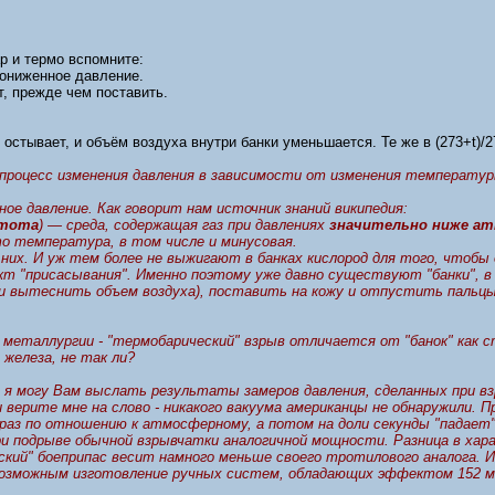
р и термо вспомните:
пониженное давление.
ют, прежде чем поставить.
 остывает, и объём воздуха внутри банки уменьшается. Те же в (273+t)/
 процесс изменения давления в зависимости от изменения температур
ное давление. Как говорит нам источник знаний википедия:
тота
) — среда, содержащая газ при давлениях
значительно ниже а
то температура, в том числе и минусовая.
 них. И уж тем более не выжигают в банках кислород для того, чтобы 
т "присасывания". Именно поэтому уже давно существуют "банки", в
(и вытеснить объем воздуха), поставить на кожу и отпустить пальцы
 металлургии - "термобарический" взрыв отличается от "банок" как с
 железа, не так ли?
 я могу Вам выслать результаты замеров давления, сделанных при в
 верите мне на слово - никакого вакуума американцы не обнаружили. 
раз по отношению к атмосферному, а потом на доли секунды "падает"
ри подрыве обычной взрывчатки аналогичной мощности. Разница в хара
кий" боеприпас весит намного меньше своего тротилового аналога. 
возможным изготовление ручных систем, обладающих эффектом 152 м