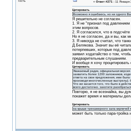
Гость
«
Ответ #271 :
11 Января 
Цитировать
Возможно я ошибаюсь, но ни одного Ваш
Я решительно не согласен.
1. Я не "признал под давлением
этим вопросов.
2. Я согласился, что в подсчёте
Но я не согласен, да и вы, как
3. Я никогда не считал, что та
Д.Белякова. Значит вы её читали
потерпевших, которые под давл
заявил ходатайство о том, чтоб
предварительным слушаниям.
И вообще я хочу процитировать с
Цитировать
Уважаемый радик, официальная версия п
захватить более 1200 заложников, изде
ответа на свои предложения, ими была
производя многочисленные выстрелы). 
Что же касается того, что было в дейст
всего достаточно. захотите разобраться
Повторю, я не всезнайка, вы дум
покажет время и материалы дел
Цитировать
на крыше тренажерного зала кирпичей м
может быть только пара-тройка и