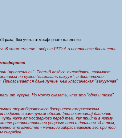
273 раза, без учёта атмосферного давления.
ы. В этом смысле - подрыв РПО-А и постановка банок есть
тмосферного
.
они "присосались". Теплый воздух, охлаждаясь, занимает
 которых не нужно "выжигать вакуум", а достаточно
. Присасывается даже лучше, чем классическая "вакуумная"
таль от чугуна. Но можно сказать, что это "одно и тоже",
зрывах термобарического боеприпаса американским
При подрыве в замкнутом объеме (типа комната) давление
 чуть ниже атмосферного перед тем, как прийти в норму.
ктере распространения ударных волн и давления. И в том,
Именно это качество - меньший забрасываемый вес при той
м снарядов.