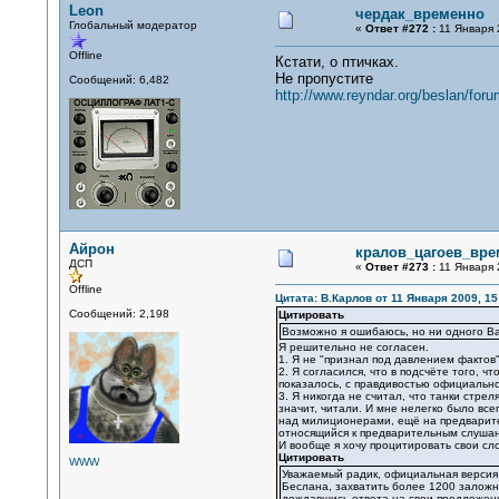
Leon
чердак_временно
Глобальный модератор
«
Ответ #272 :
11 Января 
Offline
Кстати, о птичках.
Не пропустите
Сообщений: 6,482
http://www.reyndar.org/beslan/foru
Айрон
кралов_цагоев_вре
ДСП
«
Ответ #273 :
11 Января 
Offline
Цитата: В.Карлов от 11 Января 2009, 15
Сообщений: 2,198
Цитировать
Возможно я ошибаюсь, но ни одного Ва
Я решительно не согласен.
1. Я не "признал под давлением фактов"
2. Я согласился, что в подсчёте того, ч
показалось, с правдивостью официальн
3. Я никогда не считал, что танки стре
значит, читали. И мне нелегко было все
над милиционерами, ещё на предварител
относящийся к предварительным слуша
И вообще я хочу процитировать свои сло
Цитировать
WWW
Уважаемый радик, официальная версия 
Беслана, захватить более 1200 заложни
дождавшись ответа на свои предложен