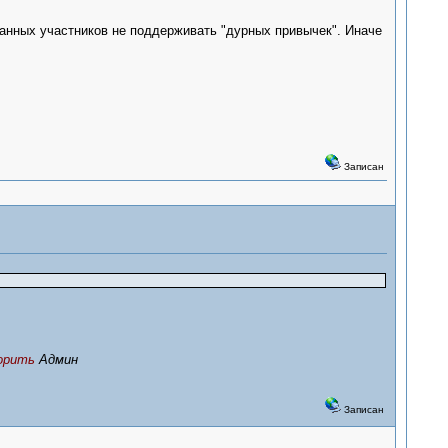
анных участников не поддерживать "дурных привычек". Иначе
Записан
ворить
Админ
Записан