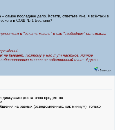
 – самое последнее дело. Кстати, ответьте мне, я всё-таки в
ического в СОШ № 1 Беслане?
прягаться и "искать мысль" в его "свободном" от смысла
преждений.
ак не бывает. Поэтому у нас тут частное, личное
го обоснованного мнения за собственный счет.
Админ.
Записан
сти дискуссию достаточно предметно.
е.
 общения на равных (осведомлённых, как миниум), только