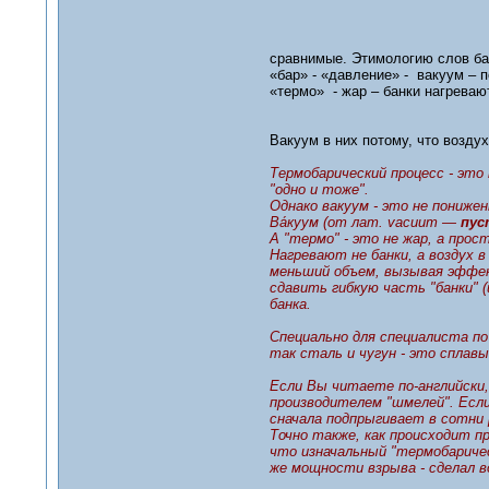
сравнимые. Этимологию слов ба
«бар» - «давление» - вакуум – 
«термо» - жар – банки нагрева
Вакуум в них потому, что воздух
Термобарический процесс - это
"одно и тоже".
Однако вакуум - это не понижен
Ва́куум (от лат. vacuum —
пус
А "термо" - это не жар, а прос
Нагревают не банки, а воздух в
меньший объем, вызывая эффек
сдавить гибкую часть "банки" 
банка.
Специально для специалиста по
так сталь и чугун - это сплавы
Если Вы читаете по-английски,
производителем "шмелей". Если
сначала подпрыгивает в сотни 
Точно также, как происходит п
что изначальный "термобаричес
же мощности взрыва - сделал 