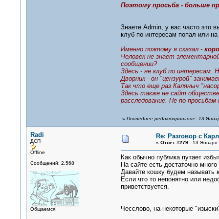
Поэтому просьба - больше пр
Знаете Admin, у вас часто это в
клуб по интересам попал или н
Именно поэтому я сказал -
кор
Человек не знает элементарной
сообщении?
Здесь - не клуб по интересам. 
Дворник - он "цензурой" заним
Так что еще раз Каляныч "насо
Здесь также не сайт обществен
расследование. Не по просьбам
«
Последнее редактирование: 13 Январ
Radi
Re: Разговор с Ка
ДСП
«
Ответ #279 :
13 Января 
Offline
Как обычно публика путает избы
Сообщений: 2,568
На сайте есть достаточно много 
Давайте кошку будем называть к
Если что то непонятно или недо
приветствуется.
Чесслово, на некоторые "изыски"
Общаемся!