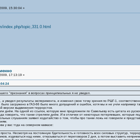
2009, 15:30:04 »
m/index.php/topic,331.0.html
менно
2009, 17:13:19 »
:04:24
шего "признания" в вопросах принципиальных я не увидел.
, а увидел результаты эксперимента, и изменил свою точку зрения по РШГ-1, соответствен
то было загружено в ГАЗ-66 было много допущений и ошибок, хотя мы и не учли например тако
ой версии выдвижения террорстов.
ляли днём. На одной из ссылок, которую мне предложили по Савельеву есть цитата из руско
гда говорить, что танки стреляли днём. И в отличии от некоторых потерпевших, которые п
ьных слушаниях заявил ходатайство о том, чтобы про танки ложь не говорили и представи
ниям.
ва у вас тгда на северном кавказе:
проста. Несмотря на постоянную бдительность и готовность всех силовых структур, терро
ков, издеваться над ними, отказываться от переговоров 2 дня, а потом выставить неприе
ия, ими была взорвана школа, был открыт огонь по убегающим заложникам и по лицам, п