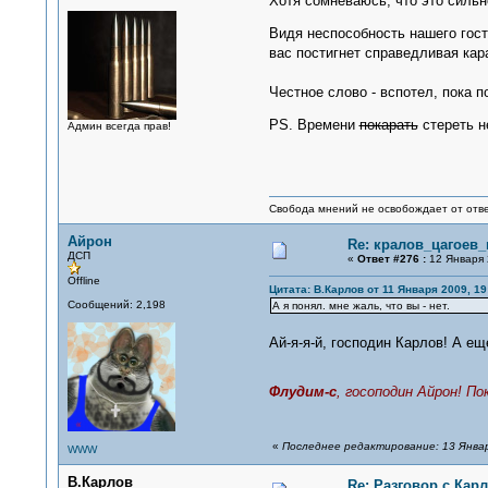
Хотя сомневаюсь, что это сил
Видя неспособность нашего гос
вас постигнет справедливая кар
Честное слово - вспотел, пока
PS. Времени
покарать
стереть н
Админ всегда прав!
Свобода мнений не освобождает от отве
Айрон
Re: кралов_цагоев
ДСП
«
Ответ #276 :
12 Января 
Offline
Цитата: В.Карлов от 11 Января 2009, 19
Сообщений: 2,198
А я понял. мне жаль, что вы - нет.
Ай-я-я-й, господин Карлов! А е
Флудим-с
, госоподин Айрон! П
«
Последнее редактирование: 13 Январ
WWW
В.Карлов
Re: Разговор с Ка