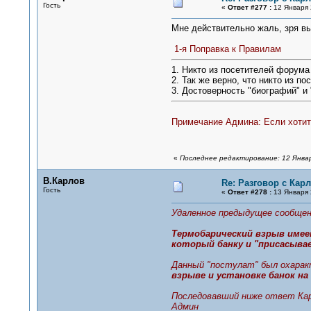
Гость
«
Ответ #277 :
12 Января 
Мне действительно жаль, зря вы
1-я Поправка к Правилам
1. Никто из посетителей форума 
2. Так же верно, что никто из по
3. Достоверность "биографий" и
Примечание Админа: Если хотите
«
Последнее редактирование: 12 Январ
В.Карлов
Re: Разговор с Ка
Гость
«
Ответ #278 :
13 Января 
Удаленное предыдущее сообщен
Термобарический взрыв имеет
который банку и "присасыва
Данный "постулат" был охаракт
взрыве и установке банок на
Последовавший ниже ответ Карл
Админ