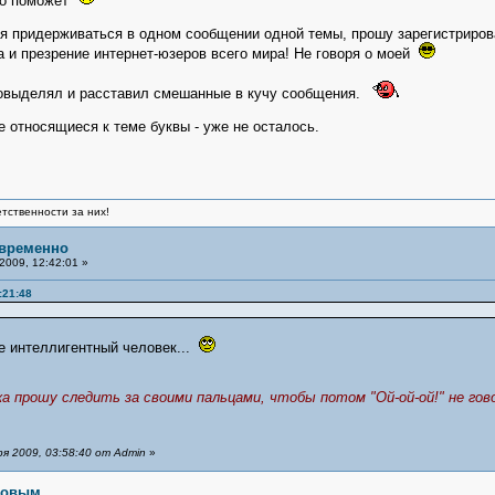
ьно поможет
тя придерживаться в одном сообщении одной темы, прошу зарегистриров
а и презрение интернет-юзеров всего мира! Не говоря о моей
 повыделял и расставил смешанные в кучу сообщения.
е относящиеся к теме буквы - уже не осталось.
тственности за них!
_временно
2009, 12:42:01 »
:21:48
ще интеллигентный человек...
ока прошу следить за своими пальцами, чтобы потом "Ой-ой-ой!" не го
я 2009, 03:58:40 от Admin
»
рловым