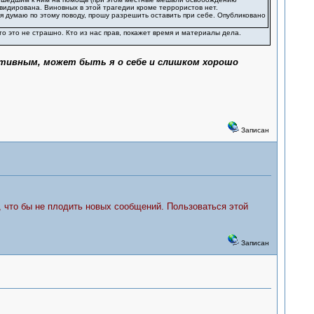
идирована. Виновных в этой трагедии кроме террористов нет.
о я думаю по этому поводу, прошу разрешить оставить при себе. Опубликовано
то это не страшно. Кто из нас прав, покажет время и материалы дела.
ктивным, может быть я о себе и слишком хорошо
Записан
, что бы не плодить новых сообщений. Пользоваться этой
Записан