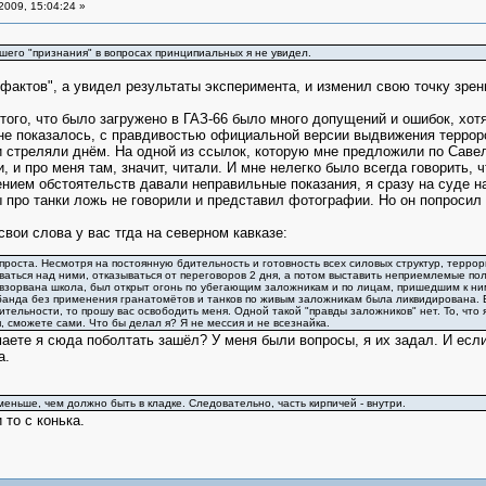
2009, 15:04:24 »
его "признания" в вопросах принципиальных я не увидел.
 фактов", а увидел результаты эксперимента, и изменил свою точку зре
 того, что было загружено в ГАЗ-66 было много допущений и ошибок, хотя
 мне показалось, с правдивостью официальной версии выдвижения террор
нки стреляли днём. На одной из ссылок, которую мне предложили по Саве
, и про меня там, значит, читали. И мне нелегко было всегда говорить, 
ением обстоятельств давали неправильные показания, я сразу на суде 
ы про танки ложь не говорили и представил фотографии. Но он попросил 
вои слова у вас тгда на северном кавказе:
роста. Несмотря на постоянную бдительность и готовность всех силовых структур, террор
ваться над ними, отказываться от переговоров 2 дня, а потом выставить неприемлемые по
 взорвана школа, был открыт огонь по убегающим заложникам и по лицам, пришедшим к н
банда без применения гранатомётов и танков по живым заложникам была ликвидирована. В
вительности, то прошу вас освободить меня. Одной такой "правды заложников" нет. То, что
, сможете сами. Что бы делал я? Я не мессия и не всезнайка.
аете я сюда поболтать зашёл? У меня были вопросы, я их задал. И если 
а.
еньше, чем должно быть в кладке. Следовательно, часть кирпичей - внутри.
 то с конька.