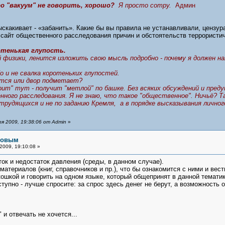
о "вакуум" не говорить, хорошо?
Я просто сотру.
Админ
ыскакивает - «забанить». Какие бы вы правила не устанавливали, цензура
а сайт общественного расследования причин и обстоятельств террорист
отенькая глупость.
 физики, ленится изложить свою мысль подробно - почему я должен на
Но и не свалка коротеньких глупостей.
ается или двор подметает?
рит" тут - получит "метлой" по башке. Без всяких обсуждений и преду
ного расследования. Я не знаю, что такое "общественное". Ничьё? Т
 трудящихся и не по заданию Кремля, а в порядке высказывания лично
я 2009, 19:38:06 от Admin
»
рловым
2009, 19:10:08 »
ток и недостаток давления (среды, в данном случае).
материалов (книг, справочников и пр.), что бы ознакомится с ними и ве
ошкой и говорить на одном языке, который общепринят в данной тематик
ступно - лучше спросите: за спрос здесь денег не берут, а возможность
 и отвечать не хочется...