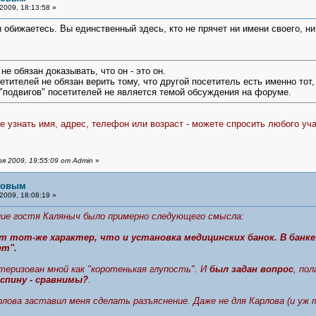
2009, 18:13:58 »
 обижаетесь. Вы единственный здесь, кто не прячет ни имени своего, н
не обязан доказывать, что он - это он.
сетителей не обязан верить тому, что другой посетитель есть именно тот,
 "подвигов" посетителей не является темой обсуждения на форуме.
 узнать имя, адрес, телефон или возраст - можете спросить любого уча
я 2009, 19:55:09 от Admin
»
рловым
2009, 18:08:19 »
ие гостя Каляныч было примерно следующего смысла:
 тот-же характер, что и установка медицинских банок. В банке
ет".
еризован мной как "коротенькая глупость". И
был задан вопрос
, по
 спину - сравнимы?
.
ова заставил меня сделать разъяснение. Даже не для Карлова (и уж т