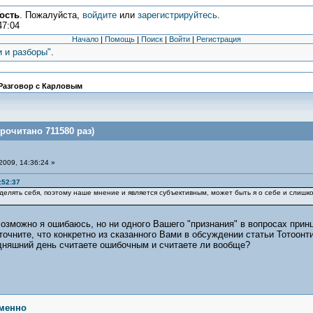
ость
. Пожалуйста,
войдите
или
зарегистрируйтесь
.
47:04
Начало
|
Помощь
|
Поиск
|
Войти
|
Регистрация
и и разборы"
.
Разговор с Карловым
рочитано 711580 раз)
2009, 14:36:24 »
:52:37
делять себя, поэтому наше мнение и является субъективным, может быть я о себе и слишк
озможно я ошибаюсь, но ни одного Вашего "признания" в вопросах прин
чните, что конкретно из сказанного Вами в обсуждении статьи Тотоонти 
дняшний день считаете ошибочным и считаете ли вообще?
менно