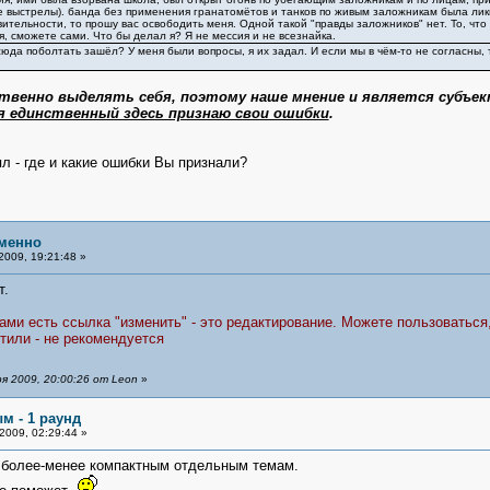
 выстрелы). банда без применения гранатомётов и танков по живым заложникам была ликв
твительности, то прошу вас освободить меня. Одной такой "правды заложников" нет. То, чт
я, сможете сами. Что бы делал я? Я не мессия и не всезнайка.
сюда поболтать зашёл? У меня были вопросы, я их задал. И если мы в чём-то не согласны, 
йственно выделять себя, поэтому наше мнение и является субъе
я единственный здесь признаю свои ошибки
.
ял - где и какие ошибки Вы признали?
менно
2009, 19:21:48 »
т.
ами есть ссылка "изменить" - это редактирование. Можете пользоваться
етили - не рекомендуется
я 2009, 20:00:26 от Leon
»
м - 1 раунд
2009, 02:29:44 »
 более-менее компактным отдельным темам.