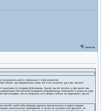
Записан
но посыпалось много связанных с этим вопросов.
й объект, как аккумулятор танка. Но я не согласен, да и вы, как мне
го ньюсуика со словами Д.Белякова. Значит вы её читали, и про меня там,
од давлением обстоятельств давали неправильные показания, я сразу на суде
л фотографии. Но он попросил этот вопрос сейчас не поднимать, как не
ристам без чьей либо помощи удалось проскользнуть в самое сердце
млемые политические требования. А затем по неизвестной причине, не
ришедшим к ним на помощь (при этом местные мешали освобождению