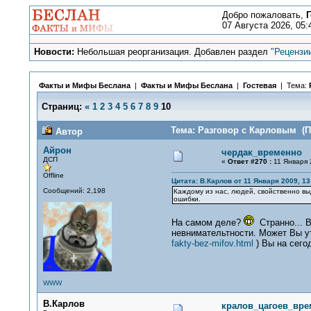
Добро пожаловать,
Г
07 Августа 2026, 05:
Новости:
Небольшая реорганизация. Добавлен раздел
"Рецензи
Факты и Мифы Беслана
|
Факты и Мифы Беслана
|
Гостевая
| Тема:
Страниц:
«
1
2
3
4
5
6
7
8
9
10
Тема: Разговор с Карловым (П
Автор
Айрон
чердак_временно
ДСП
«
Ответ #270 :
11 Января 
Offline
Цитата: В.Карлов от 11 Января 2009, 13
Сообщений: 2,198
Каждому из нас, людей, свойственно вы
ошибки.
На самом деле?
Странно... В
невнимательтности. Может Вы уто
fakty-bez-mifov.html
) Вы на сего
WWW
В.Карлов
кралов_цагоев_вре