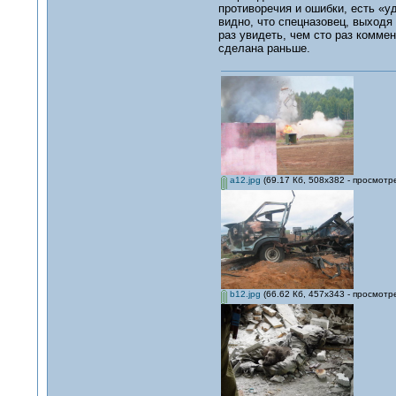
противоречия и ошибки, есть «
видно, что спецназовец, выходя
раз увидеть, чем сто раз комме
сделана раньше.
a12.jpg
(69.17 Кб, 508x382 - просмотр
b12.jpg
(66.62 Кб, 457x343 - просмотр