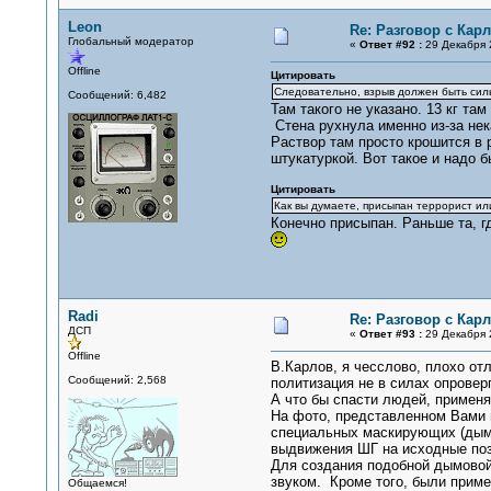
Leon
Re: Разговор с Ка
Глобальный модератор
«
Ответ #92 :
29 Декабря 2
Offline
Цитировать
Следовательно, взрыв должен быть сильн
Сообщений: 6,482
Там такого не указано. 13 кг т
Стена рухнула именно из-за нек
Раствор там просто крошится в р
штукатуркой. Вот такое и надо б
Цитировать
Как вы думаете, присыпан террорист ил
Конечно присыпан. Раньше та, г
Radi
Re: Разговор с Ка
ДСП
«
Ответ #93 :
29 Декабря 2
Offline
В.Карлов, я чесслово, плохо 
Сообщений: 2,568
политизация не в силах опроверг
А что бы спасти людей, применя
На фото, представленном Вами в
специальных маскирующих (дымо
выдвижения ШГ на исходные поз
Для создания подобной дымовой
звуком. Кроме того, были прим
Общаемся!