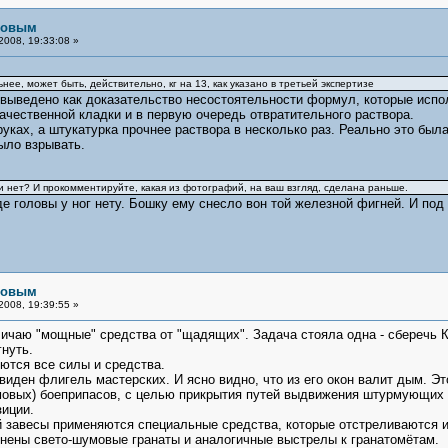
рловым
008, 19:33:08 »
ее, может быть, действительно, кг на 13, как указано в третьей экспертизе
ам выведено как доказательство несостоятельности формул, которые испо
ачественной кладки и в первую очередь отвратительного раствора.
уках, а штукатурка прочнее раствора в несколько раз. Реально это была
ыло взрывать.
и нет? И прокомментируйте, какая из фотографий, на ваш взгляд, сделана раньше.
де головы у ног нету. Бошку ему снесло вон той железной фигней. И под
рловым
008, 19:39:55 »
отличаю "мощные" средства от "щадящих". Задача стояла одна - сбе
нуть.
ются все силы и средства.
иден флигель мастерских. И ясно видно, что из его окон валит дым. Э
вых) боеприпасов, с целью прикрытия путей выдвижения штурмующих 
иции.
 завесы применяются специальные средства, которые отстреливаются из
енены свето-шумовые гранаты и аналогичные выстрелы к гранатомётам.