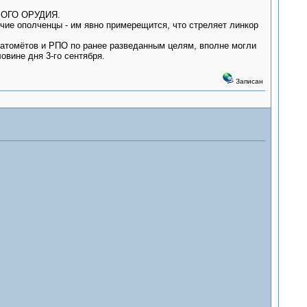
ОВОГО ОРУДИЯ.
очие ополченцы - им явно примерещится, что стреляет линкор
натомётов и РПО по ранее разведанным целям, вполне могли
овине дня 3-го сентября.
Записан