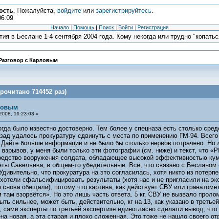
ость
. Пожалуйста,
войдите
или
зарегистрируйтесь
.
06:09
Начало
|
Помощь
|
Поиск
|
Войти
|
Регистрация
ия в Беслане 1-4 сентября 2004 года. Кому некогда или трудно "копаться
Разговор с Карловым
рочитано 714452 раз)
рловым
008, 19:23:03 »
огда было известно достоверно. Тем более у спецназа есть столько ср
зад удалось прокуратуру сдвинуть с места по применению ГМ-94. Всего 
 Дайте больше информации и не было бы столько нервов потрачено. Но 
 взрывов, у меня были только эти фотографии (см. ниже) и текст, что 
редство вооружения солдата, обладающее высокой эффективностью куму
ты Савельева, в общем-то убедительные. Всё, что связано с Бесланом 
дивительно, что прокуратура на это согласилась, хотя никто из потерпе
 хотели сфальсифицировать результаты (хотя нас и не пригласили на экс
я снова обещали), потому что картина, как действует СВУ или гранатомё
м там взорвётся». Но это лишь часть ответа. 5 кг. СВУ не вызвало прол
ь сильнее, может быть, действительно, кг на 13, как указано в третьей
о, сами эксперты по третьей экспертизе единогласно сделали вывод, чт
на новая, а эта старая и плохо сложенная. Это тоже не нашло своего от