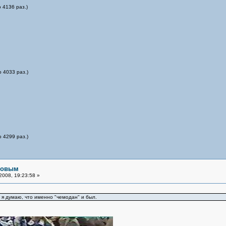
 4136 раз.)
 4033 раз.)
 4299 раз.)
рловым
008, 19:23:58 »
и я думаю, что именно "чемодан" и был.