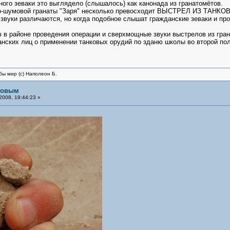
ного зеваки это выглядело (слышалось) как канонада из гранатомётов.
ето-шумовой гранаты "Заря" несколько превосходит ВЫСТРЕЛ ИЗ ТАНК
 звуки различаются, но когда подобное слышат гражданские зеваки и пр
в в районе проведения операции и сверхмощные звуки выстрелов из гра
нских лиц о применении танковых орудий по зданю школы во второй пол
бы мир (с) Наполеон Б.
рловым
008, 19:44:23 »