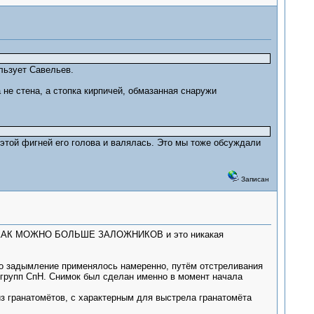
льзует Савельев.
 не стена, а стопка кирпичей, обмазанная снаружи
 этой фигней его голова и валялась. Это мы тоже обсуждали
Записан
речь КАК МОЖНО БОЛЬШЕ ЗАЛОЖНИКОВ и это никакая
то задымление применялось намеренно, путём отстреливания
групп СпН. Снимок был сделан именно в момент начала
 гранатомётов, с характерным для выстрела гранатомёта