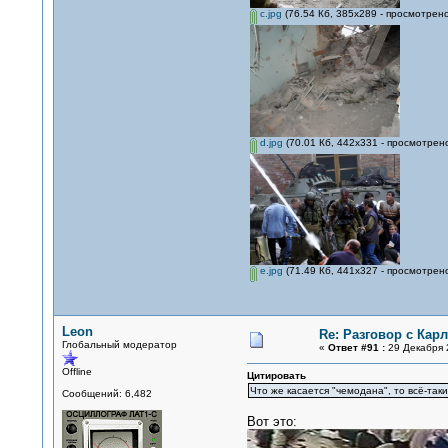
c.jpg
(76.54 Кб, 385x289 - просмотрено
d.jpg
(70.01 Кб, 442x331 - просмотрено
e.jpg
(71.49 Кб, 441x327 - просмотрено
Leon
Re: Разговор с Ка
Глобальный модератор
«
Ответ #91 :
29 Декабря 2
Offline
Цитировать
Что же касается "чемодана", то всё-так
Сообщений: 6,482
Вот это: