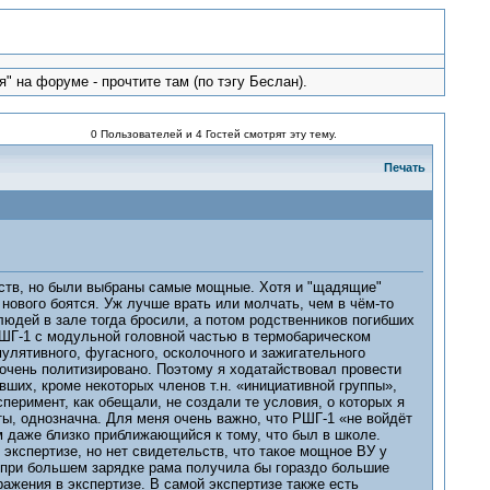
" на форуме - прочтите там (по тэгу Беслан).
0 Пользователей и 4 Гостей смотрят эту тему.
Печать
едств, но были выбраны самые мощные. Хотя и "щадящие"
нового боятся. Уж лучше врать или молчать, чем в чём-то
людей в зале тогда бросили, а потом родственников погибших
«РШГ-1 с модульной головной частью в термобарическом
лятивного, фугасного, осколочного и зажигательного
очень политизировано. Поэтому я ходатайствовал провести
вших, кроме некоторых членов т.н. «инициативной группы»,
перимент, как обещали, не создали те условия, о которых я
ты, однозначна. Для меня очень важно, что РШГ-1 «не войдёт
ом даже близко приближающийся к тому, что был в школе.
 экспертизе, но нет свидетельств, что такое мощное ВУ у
о при большем зарядке рама получила бы гораздо большие
ражения в экспертизе. В самой экспертизе также есть