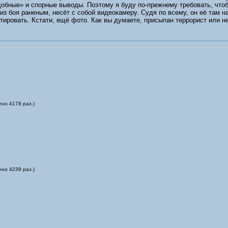
удобные» и спорные выводы. Поэтому я буду по-прежнему требовать, чт
 из боя раненым, несёт с собой видеокамеру. Судя по всему, он её там
нтировать. Кстати, ещё фото. Как вы думаете, присыпан террорист или н
ено 4178 раз.)
ено 4239 раз.)