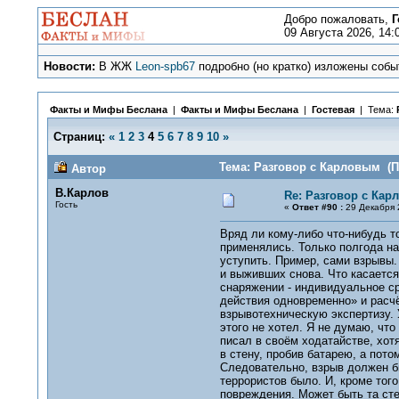
Добро пожаловать,
Г
09 Августа 2026, 14:
Новости:
В ЖЖ
Leon-spb67
подробно (но кратко) изложены событ
Факты и Мифы Беслана
|
Факты и Мифы Беслана
|
Гостевая
| Тема:
Страниц:
«
1
2
3
4
5
6
7
8
9
10
»
Тема: Разговор с Карловым (П
Автор
В.Карлов
Re: Разговор с Ка
Гость
«
Ответ #90 :
29 Декабря 2
Вряд ли кому-либо что-нибудь т
применялись. Только полгода на
уступить. Пример, сами взрывы.
и выживших снова. Что касается
снаряжении - индивидуальное с
действия одновременно» и расчё
взрывотехническую экспертизу. У
этого не хотел. Я не думаю, что
писал в своём ходатайстве, хот
в стену, пробив батарею, а пото
Следовательно, взрыв должен быт
террористов было. И, кроме тог
повреждения. Может быть та сте