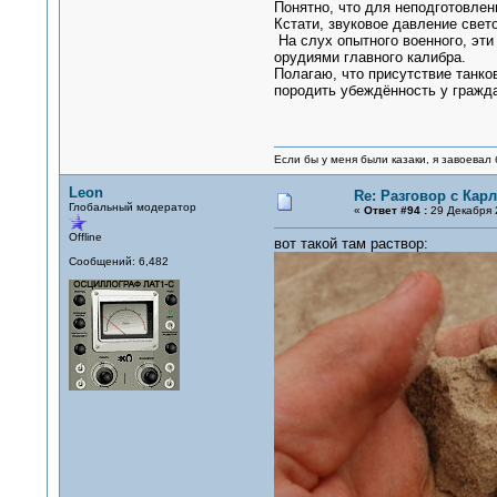
Понятно, что для неподготовлен
Кстати, звуковое давление св
На слух опытного военного, эти
орудиями главного калибра.
Полагаю, что присутствие танко
породить убеждённость у гражда
Если бы у меня были казаки, я завоевал 
Leon
Re: Разговор с Ка
Глобальный модератор
«
Ответ #94 :
29 Декабря 2
Offline
вот такой там раствор:
Сообщений: 6,482