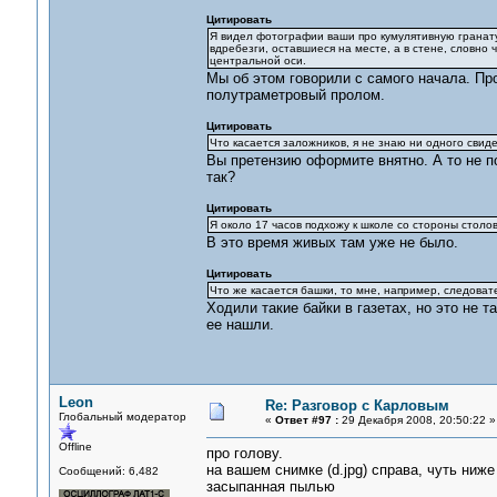
Цитировать
Я видел фотографии ваши про кумулятивную гранату. 
вдребезги, оставшиеся на месте, а в стене, словно 
центральной оси.
Мы об этом говорили с самого начала. Пр
полутраметровый пролом.
Цитировать
Что касается заложников, я не знаю ни одного свиде
Вы претензию оформите внятно. А то не по
так?
Цитировать
Я около 17 часов подхожу к школе со стороны столо
В это время живых там уже не было.
Цитировать
Что же касается башки, то мне, например, следовате
Ходили такие байки в газетах, но это не т
ее нашли.
Leon
Re: Разговор с Карловым
Глобальный модератор
«
Ответ #97 :
29 Декабря 2008, 20:50:22 »
Offline
про голову.
на вашем снимке (d.jpg) справа, чуть ниже
Сообщений: 6,482
засыпанная пылью