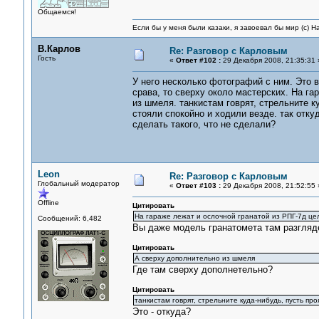
Общаемся!
Если бы у меня были казаки, я завоевал бы мир (с) Н
В.Карлов
Re: Разговор с Карловым
Гость
«
Ответ #102 :
29 Декабря 2008, 21:35:31 
У него несколько фотографий с ним. Это в
срава, то сверху около мастерских. На га
из шмеля. танкистам говрят, стрельните к
стояли спокойно и ходили везде. так отку
сделать такого, что не сделали?
Leon
Re: Разговор с Карловым
Глобальный модератор
«
Ответ #103 :
29 Декабря 2008, 21:52:55 
Offline
Цитировать
На гараже лежат и ослочной гранатой из РПГ-7д цел
Сообщений: 6,482
Вы даже модель гранатомета там разгляд
Цитировать
А сверху дополнительно из шмеля
Где там сверху дополнетельно?
Цитировать
танкистам говрят, стрельните куда-нибудь, пусть про
Это - откуда?