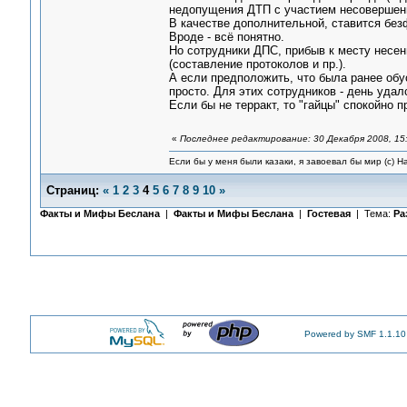
недопущения ДТП с участием несовершенн
В качестве дополнительной, ставится без
Вроде - всё понятно.
Но сотрудники ДПС, прибыв к месту несен
(составление протоколов и пр.).
А если предположить, что была ранее обу
просто. Для этих сотрудников - день удал
Если бы не терракт, то "гайцы" спокойно п
«
Последнее редактирование: 30 Декабря 2008, 15:
Если бы у меня были казаки, я завоевал бы мир (с) Н
Страниц:
«
1
2
3
4
5
6
7
8
9
10
»
Факты и Мифы Беслана
|
Факты и Мифы Беслана
|
Гостевая
| Тема:
Ра
Powered by SMF 1.1.10