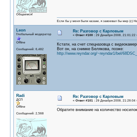
Общаемся!
Если бы у меня были казаки, я завоевал бы мир (с) Н
Leon
Re: Разговор с Карловым
Глобальный модератор
«
Ответ #100 :
29 Декабря 2008, 21:01:22 
Offline
Кстати, на счет спецназовца с видеокамер
Вот он, на снимке Белякова, позже:
Сообщений: 6,482
http://www.reyndar.org/~reyndar1/bel/68DS
Radi
Re: Разговор с Карловым
ДСП
«
Ответ #101 :
29 Декабря 2008, 21:26:04 
Offline
Обратите внимание на количество носилок
Сообщений: 2,568