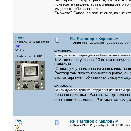
приведете свидетельства очевидцев о том
туда кого-либо загоняли.
Сможете? Савельев вот не смог, как не ст
Leon
Re: Разговор с Карловым
Глобальный модератор
«
Ответ #92 :
29 Декабря 2008, 19:33:08 »
Offline
Цитировать
Следовательно, взрыв должен быть сильнее, может бы
Сообщений: 6,482
Там такого не указано. 13 кг там выведен
Савельев.
Стена рухнула именно из-за некачественн
Раствор там просто крошится в руках, а ш
стопка кирпичей, обмазанная снаружи штук
Цитировать
Как вы думаете, присыпан террорист или нет? И про
Конечно присыпан. Раньше та, где головы 
его голова и валялась. Это мы тоже обс
Radi
Re: Разговор с Карловым
ДСП
«
Ответ #93 :
29 Декабря 2008, 19:39:55 »
Offline