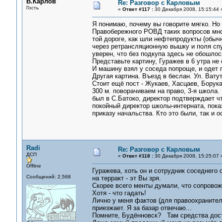
В.Карлов
Re: Разговор с Карловым
Гость
«
Ответ #117 :
30 Декабря 2008, 15:15:44 
Я понимаю, почему вы говорите мягко. Но
Правобережного РОВД таких вопросов мног
той дороге, как шли нефтепродукты (обычн
через ретрансляционную вышку и поля спу
уверен, что без подкупа здесь не обошлос
Представьте картину, Гуражев в 6 утра не 
И машину взял у соседа попроще, и одет 
Другая картина. Въезд в беслан. Ул. Вату
Стоит ещё пост - Жукаев, Хасцаев, Борук
300 м. поворачиваем на право, 3-я школа. 
был в С.Батоко, директор подтверждает чт
покойный директор школы-интерната, показ
приказу начальства. Кто э
Radi
Re: Разговор с Карловым
ДСП
«
Ответ #118 :
30 Декабря 2008, 15:25:07 
Offline
Гуражева, хоть он и сотрудник соседнего
Сообщений: 2,568
на терракт - эт Вы зря.
Скорее всего менты думали, что сопровож
Хотя - что гадать!
Лично у меня фактов (для правоохранителе
приезжает. Я за базар отвечаю...
Помните, Будённовск? Там средства доста