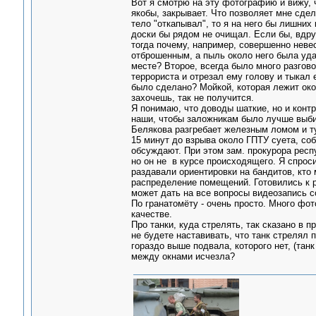
Вот я смотрю на эту фотографию и вижу, чт
якобы, закрывает. Что позволяет мне сде
тело "откапывал", то я на него бы лишних
доски бы рядом не очищал. Если бы, вдруг
тогда почему, например, совершенно неве
отброшенным, а пыль около него была уда
месте? Второе, всегда было много разгово
террориста и отрезал ему голову и тыкал е
было сделано? Мойкой, которая лежит окол
захочешь, так не получится.
Я понимаю, что доводы шаткие, но и контр
наши, чтобы заложникам было лучше выбира
Белякова разгребает железным ломом и туш
15 минут до взрыва около ГПТУ суета, соб
обсуждают. При этом зам. прокурора респу
но он не в курсе происходящего. Я спроси
раздавали ориентировки на бандитов, кто
распределение помещений. Готовились к р
может дать на все вопросы видеозапись с
По гранатомёту - очень просто. Много фот
качестве.
Про танки, куда стрелять, так сказано в 
не будете наставивать, что танк стрелял
гораздо выше подвала, которого нет, (танк
между окнами исчезла?