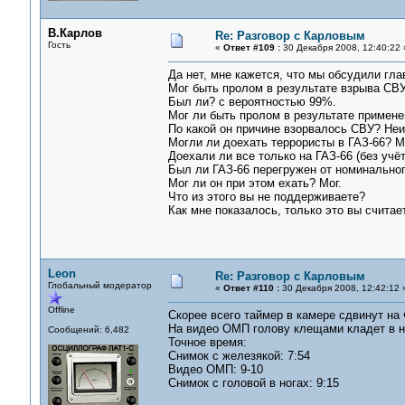
В.Карлов
Re: Разговор с Карловым
Гость
«
Ответ #109 :
30 Декабря 2008, 12:40:22 
Да нет, мне кажется, что мы обсудили гл
Мог быть пролом в результате взрыва СВУ
Был ли? с вероятностью 99%.
Мог ли быть пролом в результате примене
По какой он причине взорвалось СВУ? Неи
Могли ли доехать террористы в ГАЗ-66? М
Доехали ли все только на ГАЗ-66 (без учё
Был ли ГАЗ-66 перегружен от номинальног
Мог ли он при этом ехать? Мог.
Что из этого вы не поддерживаете?
Как мне показалось, только это вы считае
Leon
Re: Разговор с Карловым
Глобальный модератор
«
Ответ #110 :
30 Декабря 2008, 12:42:12 
Offline
Скорее всего таймер в камере сдвинут на ч
На видео ОМП голову клещами кладет в но
Сообщений: 6,482
Точное время:
Снимок с железякой: 7:54
Видео ОМП: 9-10
Снимок с головой в ногах: 9:15