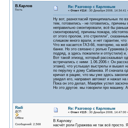
В.Карлов
Re: Разговор с Карловым
Гость
«
Ответ #114 :
30 Декабря 2008, 14:34:41 
Ну вот, разногласий принципиальных по вз
тем, готовились - не готовились, причины
неправильно смонтировали, всё бы раньше
смонтировали), причины пожара, обстоятел
от этого пролом, это стреляли", сказанны
слишком много врали, и нет гарантии, что 
Что же касается ГАЗ-66, повторяю, на мой
банке. Но это связано с ролью Гуражева (
подряд, а здесь пожалели и отпустили) и,
Вот такой эпизод, который рассказывал о
встречались с ними 1.06.2006 г. Он расск
этаже), что услышал выстрелы и вышел на
по перулку к дому Сабанова. И сначала од
кричал в рацию, что мы уже здесь закончи
увидел его, направил автомат и нажал на 
Пока он это делал, Маирбек успел заскочи
Но это другое. мы говорили про машину. 
Radi
Re: Разговор с Карловым
ДСП
«
Ответ #115 :
30 Декабря 2008, 14:47:00 
Offline
В.Карлову:
Сообщений: 2,568
насчёт роли Гуражева не так всё просто. 