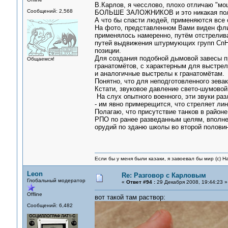
В.Карлов, я чесслово, плохо отличаю "м
Сообщений: 2,568
БОЛЬШЕ ЗАЛОЖНИКОВ и это никакая полит
А что бы спасти людей, применяются все 
На фото, представленном Вами виден флиг
применялось намеренно, путём отстрелив
путей выдвижения штурмующих групп СпН
позиции.
Для создания подобной дымовой завесы п
Общаемся!
гранатомётов, с характерным для выстрел
и аналогичные выстрелы к гранатомётам.
Понятно, что для неподготовленного зевак
Кстати, звуковое давление свето-шумов
На слух опытного военного, эти звуки ра
- им явно примерещится, что стреляет лин
Полагаю, что присутствие танков в район
РПО по ранее разведанным целям, вполне
орудий по зданю школы во второй половине
Если бы у меня были казаки, я завоевал бы мир (с) Н
Leon
Re: Разговор с Карловым
Глобальный модератор
«
Ответ #94 :
29 Декабря 2008, 19:44:23 »
Offline
вот такой там раствор:
Сообщений: 6,482