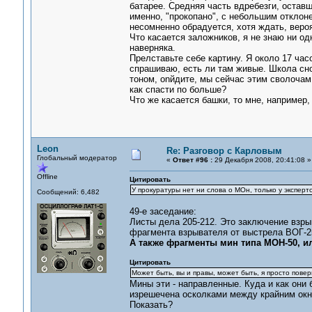
батарее. Средняя часть вдребезги, оставш
именно, "прокопано", с небольшим отклоне
несомненно обрадуется, хотя ждать, вероя
Что касается заложников, я не знаю ни од
наверняка.
Прелставьте себе картину. Я около 17 час
спрашиваю, есть ли там живые. Школа сно
тоном, оnйдите, мы сейчас этим сволочам.
как спасти по больше?
Что же касается башки, то мне, например,
Leon
Re: Разговор с Карловым
Глобальный модератор
«
Ответ #96 :
29 Декабря 2008, 20:41:08 »
Offline
Цитировать
У прокуратуры нет ни слова о МОн, только у эксперто
Сообщений: 6,482
49-е заседание:
Листы дела 205-212. Это заключение взры
фрагмента взрывателя от выстрела ВОГ-25
А также фрагменты мин типа МОН-50, и
Цитировать
Может быть, вы и правы, может быть, я просто повер
Мины эти - направленные. Куда и как они
изрешечена осколками между крайним окн
Показать?