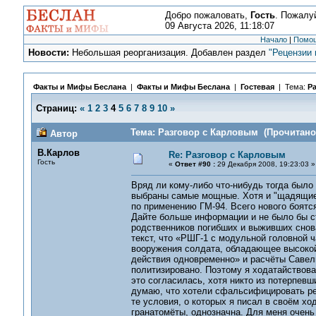
Добро пожаловать,
Гость
. Пожалу
09 Августа 2026, 11:18:07
Начало
|
Помо
Новости:
Небольшая реорганизация. Добавлен раздел
"Рецензии 
Факты и Мифы Беслана
|
Факты и Мифы Беслана
|
Гостевая
| Тема:
Р
Страниц:
«
1
2
3
4
5
6
7
8
9
10
»
Тема: Разговор с Карловым (Прочитано 
Автор
В.Карлов
Re: Разговор с Карловым
Гость
«
Ответ #90 :
29 Декабря 2008, 19:23:03 »
Вряд ли кому-либо что-нибудь тогда было 
выбраны самые мощные. Хотя и "щадящие"
по применению ГМ-94. Всего нового боятся
Дайте больше информации и не было бы ст
родственников погибших и выживших снова
текст, что «РШГ-1 с модульной головной 
вооружения солдата, обладающее высокой
действия одновременно» и расчёты Савель
политизировано. Поэтому я ходатайствова
это согласилась, хотя никто из потерпевши
думаю, что хотели сфальсифицировать рез
те условия, о которых я писал в своём хо
гранатомёты, однозначна. Для меня очень 