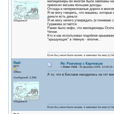
милиционеры во многом были завязаны на 
приносил весьма большие доходы.
Отсюда и неперекопанные дороги и многие
Я не могу говорить, что машины, которые 
деньги есть деньги.
Я не могу ничего утверждать (и понимаю с
Общаемся!
Гуражева остаётся.
Ранее было инфо, что милиционеры Осети
Чечни.
Кто и как использовал подобное крышеван
"крышующих" в тёмную - вполне...
Если бы у меня были казаки, я завоевал бы мир (с) Н
Radi
Re: Разговор с Карловым
ДСП
«
Ответ #116 :
30 Декабря 2008, 14:49:19 
Offline
А то, что в Беслане находились на тот мо
Сообщений: 2,568
Общаемся!
Если бы у меня были казаки, я завоевал бы мир (с) Н