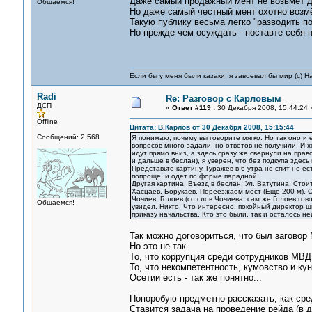
Даже самый продажный мент не возьмёт де
Общаемся!
Но даже самый честный мент охотно возмёт
Такую публику весьма легко "разводить по
Но прежде чем осуждать - поставте себя н
Если бы у меня были казаки, я завоевал бы мир (с) Н
Radi
Re: Разговор с Карловым
ДСП
«
Ответ #119 :
30 Декабря 2008, 15:44:24 
Offline
Цитата: В.Карлов от 30 Декабря 2008, 15:15:44
Сообщений: 2,568
Я понимаю, почему вы говорите мягко. Но так оно и
вопросов много задали, но ответов не получили. И 
идут прямо вниз, а здесь сразу же свернули на прав
и дальше в беслан), я уверен, что без подкупа здесь
Представьте картину, Гуражев в 6 утра не спит не ес
попроще, и одет по форме парадной.
Другая картина. Въезд в беслан. Ул. Ватутина. Стои
Хасцаев, Борукаев. Переезжаем мост (Ещё 200 м). Ст
Чочиев, Голоев (со слов Чочиева, сам же Голоев гов
Общаемся!
увидел. Никто. Что интересно, покойный директор шк
приказу начальства. Кто это были
Так можно договориться, что был заговор
Но это не так.
То, что коррупция среди сотрудников МВД
То, что некомпетентность, кумовство и ку
Осетии есть - так же понятно...
Попоробую предметно рассказать, как сре
Ставится задача на проведение рейда (в 