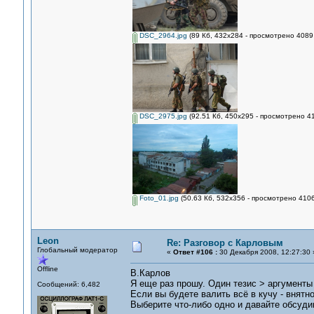
DSC_2964.jpg
(89 Кб, 432x284 - просмотрено 4089 
DSC_2975.jpg
(92.51 Кб, 450x295 - просмотрено 41
Foto_01.jpg
(50.63 Кб, 532x356 - просмотрено 4106
Leon
Re: Разговор с Карловым
Глобальный модератор
«
Ответ #106 :
30 Декабря 2008, 12:27:30 
Offline
В.Карлов
Я еще раз прошу. Один тезис > аргумент
Сообщений: 6,482
Если вы будете валить всё в кучу - внятн
Выберите что-либо одно и давайте обсуди