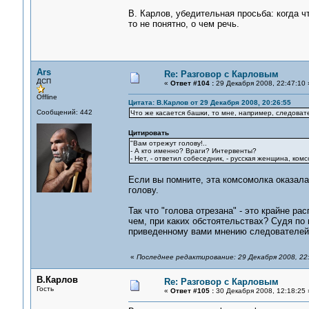
В. Карлов, убедительная просьба: когда 
то не понятно, о чем речь.
Ars
Re: Разговор с Карловым
ДСП
«
Ответ #104 :
29 Декабря 2008, 22:47:10 
Offline
Цитата: В.Карлов от 29 Декабря 2008, 20:26:55
Сообщений: 442
Что же касается башки, то мне, например, следовате
Цитировать
"Вам отрежут голову!..
- А кто именно? Враги? Интервенты?
- Нет, - ответил собеседник, - русская женщина, комс
Если вы помните, эта комсомолка оказала
голову.
Так что "голова отрезана" - это крайне р
чем, при каких обстоятельствах? Судя по 
приведенному вами мнению следователей
«
Последнее редактирование: 29 Декабря 2008, 22:
В.Карлов
Re: Разговор с Карловым
Гость
«
Ответ #105 :
30 Декабря 2008, 12:18:25 