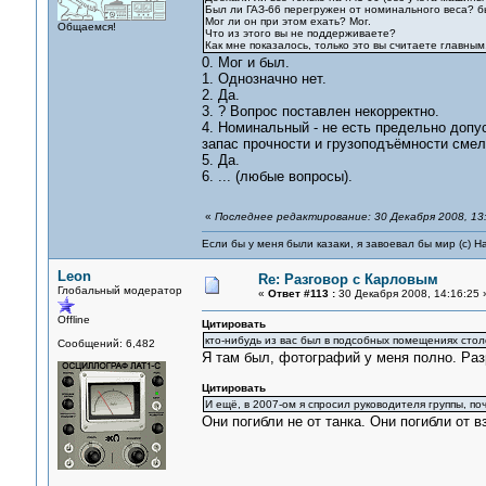
Был ли ГАЗ-66 перегружен от номинального веса? б
Мог ли он при этом ехать? Мог.
Общаемся!
Что из этого вы не поддерживаете?
Как мне показалось, только это вы считаете главным,
0. Мог и был.
1. Однозначно нет.
2. Да.
3. ? Вопрос поставлен некорректно.
4. Номинальный - не есть предельно допус
запас прочности и грузоподъёмности сме
5. Да.
6. ... (любые вопросы).
«
Последнее редактирование: 30 Декабря 2008, 13:
Если бы у меня были казаки, я завоевал бы мир (с) Н
Leon
Re: Разговор с Карловым
Глобальный модератор
«
Ответ #113 :
30 Декабря 2008, 14:16:25 
Offline
Цитировать
кто-нибудь из вас был в подсобных помещениях стол
Сообщений: 6,482
Я там был, фотографий у меня полно. Ра
Цитировать
И ещё, в 2007-ом я спросил руководителя группы, по
Они погибли не от танка. Они погибли от 