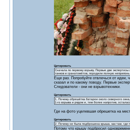
Цитировать
Сначала по первому взрыву. Первые две экспертизы 
танков и гранатомётов, породили полную неприязнь 
Еще раз. Попробуйте отвлечься от идеи, чт
сказал и по какому поводу. Первые экспе
Следователи - они не взрывотехники.
Цитировать
1. Почему обрешётка батареи около северного окна,
1-го взрыва и рядом и, тем более напротив, осталас
Где на фото уцелевшая обрешетка на мест
Цитировать
2. Почему не была подброшена крыша, как там, где 
Потому что крышу подбросил одновременны