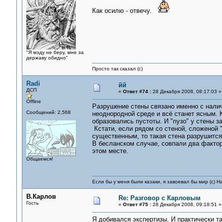
Как осилю - отвечу.
"Я мзду не беру, мне за
державу обидно"
Просто так сказал (с)
Radi
йй
ДСП
«
Ответ #74 :
28 Декабря 2008, 08:17:03 »
Offline
Разрушение стены связано именно с налич
Сообщений: 2,568
неоднородной среде и всё станет ясным. 
образовались пустоты. И "пузо" у стены 
Кстати, если рядом со стеной, сложеной "
существенным, то такая стена разрушится
В бесланском случае, совпали два фактор
этом месте.
Общаемся!
Если бы у меня были казаки, я завоевал бы мир (с) Н
В.Карлов
Re: Разговор с Карловым
Гость
«
Ответ #75 :
28 Декабря 2008, 09:18:51 »
Я добивался экспертизы. И практически та