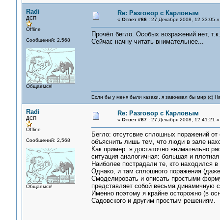
Radi
Re: Разговор с Карловым
ДСП
«
Ответ #66 :
27 Декабря 2008, 12:33:05 »
Offline
Прочёл бегло. Особых возражений нет, т.к
Сообщений: 2,568
Сейчас начну читать внимательнее...
Общаемся!
Если бы у меня были казаки, я завоевал бы мир (с) Н
Radi
Re: Разговор с Карловым
ДСП
«
Ответ #67 :
27 Декабря 2008, 12:41:21 »
Offline
Бегло: отсутсвие сплошных поражений от
Сообщений: 2,568
объяснить лишь тем, что люди в зале нах
Как пример: я достаточно внимательно ра
ситуация аналогичная: большая и плотна
Наиболее пострадали те, кто находился в 
Однако, и там сплошного поражения (даже 
Смоделировать и описать простыми формул
представляет собой весьма динамичную с
Общаемся!
Именно поэтому я крайне осторожно (в ос
Садовского и другим простым решениям.