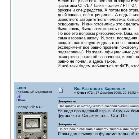
Вероятно, у вас есть все фотографии Бел
гранатами ОГ-7В? Танки – зачем? РПГ-27,
оружие и спецсредства. А потом всё отриц
дней запаса, всё отрицалось. А ведь свя
известного авторитетного человека, бывшег
освободить. И они готовились это сделать
была связь, была возможность влиять.
Но всё это вопросы риторические. Вам, ка
сама взорвала школу. И, хотя, последняя
создать настоящую модель стены с окном 
эксперимент всё равно провели по-своему
подтасованы). Но ждать официальных доку
экспертизы после её назначения, и ещё п
равно не понял, а здесь такое.
И всё-таки будем добиваться от ФСБ, чт
Leon
Re: Разговор с Карловым
Глобальный модератор
«
Ответ #72 :
27 Декабря 2008, 20:35:52 »
Offline
Цитировать
Это цитаты из методического пособия бывшей наше
Сообщений: 6,482
Не надо про ядерный взрыв. Атомных бом
фугасности. Ознакомьтесь. Стр. 115
Цитировать
Но всё равно пол зала в области тяжёлых или смерт
Я вам дал ссылку на фундаментальный тр