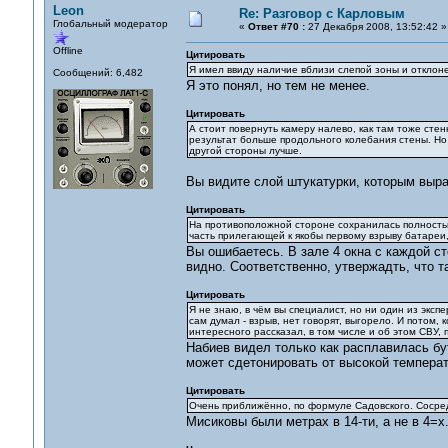
Leon
Re: Разговор с Карловым
Глобальный модератор
«
Ответ #70 :
27 Декабря 2008, 13:52:42 »
Offline
Цитировать
Я имел ввиду наличие вблизи слепой зоны и отклоне
Сообщений: 6,482
Я это понял, но тем не менее.
Цитировать
А стоит повернуть камеру налево, как там тоже стен
результат больше продольного колебания стены. Но 
другой стороны лучше.
Вы видите слой штукатурки, которым выр
Цитировать
На противоположной стороне сохранилась полностью
часть прилегающей к якобы первому взрыву батареи,
Вы ошибаетесь. В зале 4 окна с каждой ст
видно. Соответственно, утвержадть, что 
Цитировать
Я не знаю, в чём вы специалист, но ни один из эксп
сам думал - взрыв, нет говорят, выгорело. И потом,
интересного рассказал, в том числе и об этом СВУ, 
Набиев видел только как расплавилась бут
может сдетонировать от высокой температу
Цитировать
Очень приближённо, по формуле Садовского. Сосред
Мисиковы были метрах в 14-ти, а не в 4=х