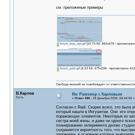
см. приложеные примеры
forum_dop_opt.gif
(10.73 Кб, 863x478 - просмотрено
forum_print.gif
(4.23 Кб, 475x206 - просмотрено 423
Свобода мнений не освобождает от ответственности 
В.Карлов
Re: Разговор с Карловым
Гость
«
Ответ #86 :
29 Декабря 2008, 09:46:08 »
Согласен с Radi. Скорее всего, это была
который нашли в Ингушетии. Они его откр
поражающих элементов. Некоторые из зало
сестра моей жены, и даже ни одного оскол
планированию экперимента делаю студента
сохраняется вероятность того, что выстре
заложники, в основном которых выводили, 