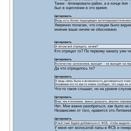
Танки - блокировали район, а в конце боя 
был в оцеплении в это время.
Цитировать
Ведь есть более подходящее антитеррористическое 
Уверенно полагаю, что спецам было видне
мнение ваше ничем не обосновано.
Цитировать
А потом всё отрицать, зачем?
Кто отрицал то? По первому каналу уже ч
Цитировать
Количество заложников, выходят – не выходят на пе
Да что отрицалось то?
Цитировать
А ведь связь была и возможность договориться тоже
боевикам кто-то как-то извне сообщил, что надо их о
Что-то такое слышал, но на уровне слухов
Цитировать
Вам, как я понимаю, важно доказать, вернее опровер
Нет. Мне важно разобраться, как было на 
Независимо от того, нравится это Литвино
Цитировать
И всё-таки будем добиваться от ФСБ, чтобы выдали
У меня нет волосатой лапы в ФСБ и генер