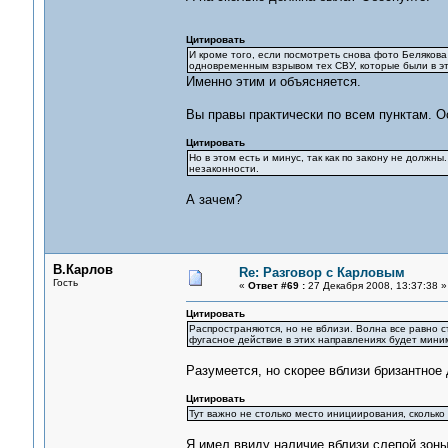
Цитировать
И кроме того, если посмотреть снова фото Белякова
одновременным взрывом тех СВУ, которые были в эт
Именно этим и объясняется.
Вы правы практически по всем пунктам. О
Цитировать
Но в этом есть и минус, так как по закону не должн
незаконности.
А зачем?
В.Карлов
Re: Разговор с Карловым
Гость
«
Ответ #69 :
27 Декабря 2008, 13:37:38 »
Цитировать
Распространяются, но не вблизи. Волна все равно с
фугасное действие в этих направлениях будет мин
Разумеется, но скорее вблизи бризантно
Цитировать
Тут важно не столько место инициирования, сколько
Я имел ввиду наличие вблизи слепой зоны