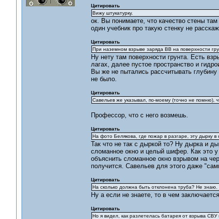
Цитировать
Вижу штукатурку.
ок. Вы понимаете, что качество стены там
один учебник про такую стенку не расскаже
Цитировать
При наземном взрыве заряда ВВ на поверхности гр
Ну нету там поверхности грунта. Есть взр
лагах, далее пустое пространство и гидро
Вы же не пытались рассчитывать глубину 
не было.
Цитировать
Савельев же указывал, по-моему (точно не помню), ч
Профессор, что с него возмешь.
Цитировать
На фото Белякова, где пожар в разгаре, эту дырку в
Так что не так с дыркой то? Ну дырка и д
сломанное окно и целый шифер. Как это у
объяснить сломанное окно взрывом на черд
получится. Савельев для этого даже "са
Цитировать
На сколько должна быть отклонена труба? Не знаю.
Ну а если не знаете, то в чем заключаетс
Цитировать
Но я видел, как разлетелась батарея от взрыва СВУ