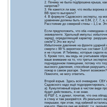
2. Почему не была подброшена крыша, как 
напротив?
3. Не кажется ли вам, что якобы воронка 
ВВ просто выгорело?
4. В формуле Садовского эксперты, на мо
уравнении должны быть не 0,84, 2,7, 7, а, с
Расстояние до северной стены – 1,1 м. Это,
Если предположить, что оба «чемодана» о
эквиваленте. Удельный импульс избыточн
заряд), определяющий характер разрушени
сек/м^2.Это же жуть!
Избыточное давление на фронте ударной в
смерти с 99 % вероятностью составит 3,15
и не глухие. И Тебиевы, которые сидели 
5. Кроме того, мы ведь не учитываем обра
ваше внимание на то, что третья эксперти
подчердачном помещении, потому что тогд
высокого давления, способная разрушить 
пожар в самом разгаре. Значит возможен?
Помогите, не могу ответить.
Второй взрыв. Здесь всё очевиднее. СВУ н
Садовского надо ещё подкорректировать, и
а). Кумулятивный взрыв в чистом виде про
будет действовать, я не знаю.
б) РШГ-1, я думал, почитав, что она обла
в стену и там разорвётся. Из реального в
покрышки, при этом, под кабиной остались
кое-что. Никуда она не войдёт, т.к. оказыв