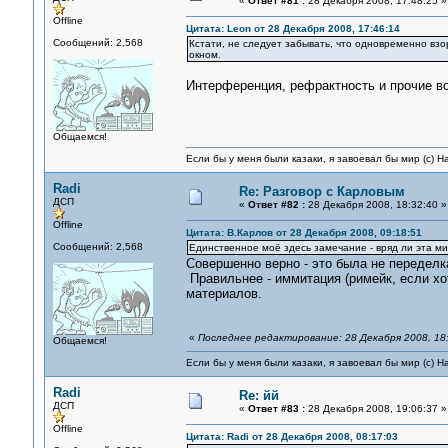
«
Ответ #81 :
28 Декабря 2008, 17:48:25 »
Offline
Цитата: Leon от 28 Декабря 2008, 17:46:14
Сообщений: 2,568
Кстати, не следует забывать, что одновременно взор
окном.
Интерференция, рефрактность и прочие во
Общаемся!
Если бы у меня были казаки, я завоевал бы мир (с) Н
Radi
Re: Разговор с Карловым
ДСП
«
Ответ #82 :
28 Декабря 2008, 18:32:40 »
Offline
Цитата: В.Карлов от 28 Декабря 2008, 09:18:51
Сообщений: 2,568
Единственное моё здесь замечание - вряд ли эта м
Совершенно верно - это была не переделк
Правильнее - иммитация (римейк, если хо
материалов.
«
Последнее редактирование: 28 Декабря 2008, 18:
Общаемся!
Если бы у меня были казаки, я завоевал бы мир (с) Н
Radi
Re: йй
ДСП
«
Ответ #83 :
28 Декабря 2008, 19:06:37 »
Offline
Цитата: Radi от 28 Декабря 2008, 08:17:03