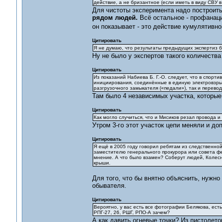
действие, а не бризантное (если иметь в виду СВУ в 
Для чистоты эксперимента надо построить 
рядом людей.
Всё остальное - профанаци
он показывает - это действие кумулятивно
Цитировать
Я не думаю, что результаты предыдущих экспертиз б
Ну не было у экспертов такого количества
Цитировать
Из показаний Набиева Б. Г.-О. следует, что в спор
инициирования, соединённые в единую электровзрыв
разгрузочного замыкателя («педали»), так и перево
Там было 4 независимых участка, которые 
Цитировать
Как могло случиться, что и Мисиков резал провода и
Утром 3-го этот участок цепи меняли и до
Цитировать
Я ещё в 2005 году говорил ребятам из следственной
заместителю генерального прокурора или совета фе
мнение. А что было взамен? Соберут людей, Колесн
крыши.
Для того, что бы внятно объяснить, нужн
обывателя.
Цитировать
Вероятно, у вас есть все фотографии Белякова, ест
РПГ-27, 26, РШГ, РПО-А зачем?
А как давить огневые точки? Из пистолето