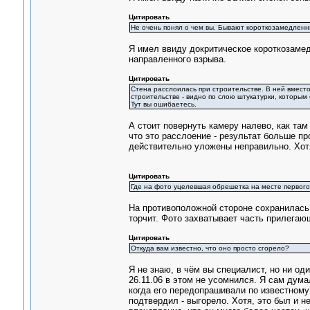
Цитировать
Не очень понял о чем вы. Бывают короткозамедленн
Я имел ввиду докритическое короткозамед
направленного взрыва.
Цитировать
Стена расслоилась при строительстве. В ней вместо к
строительстве - видно по слою штукатурки, которым
Тут вы ошибаетесь.
А стоит повернуть камеру налево, как там
что это расслоение - результат больше пр
действительно уложены неправильно. Хот
Цитировать
Где на фото уцелевшая обрешетка на месте первого
На противоположной стороне сохранилась
торчит. Фото захватывает часть прилегаю
Цитировать
Откуда вам известно, что оно просто сгорело?
Я не знаю, в чём вы специалист, но ни од
26.11.06 в этом не усомнился. Я сам думал
когда его передопрашивали по известному 
подтвердил - выгорело. Хотя, это был и 