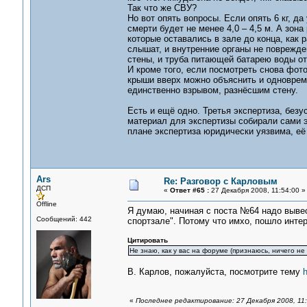
Так что же СВУ?
Но вот опять вопросы. Если опять 6 кг, да
смерти будет не менее 4,0 – 4,5 м. А зон
которые оставались в зале до конца, как 
слышат, и внутренние органы не поврежде
стены, и труба питающей батарею воды от
И кроме того, если посмотреть снова фото
крыши вверх можно объяснить и одновреме
единственно взрывом, разнёсшим стену.
Есть и ещё одно. Третья экспертиза, безу
материал для экспертизы собирали сами эк
плане экспертиза юридически уязвима, её
Ars
Re: Разговор с Карловым
ДСП
«
Ответ #65 :
27 Декабря 2008, 11:54:00 »
Offline
Я думаю, начиная с поста №64 надо выве
Сообщений: 442
спортзале". Потому что имхо, пошло интер
Цитировать
Не знаю, как у вас на форуме (признаюсь, ничего н
В. Карлов, пожалуйста, посмотрите тему
h
«
Последнее редактирование: 27 Декабря 2008, 11: