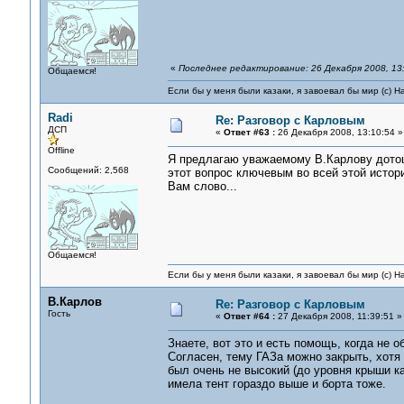
«
Последнее редактирование: 26 Декабря 2008, 13
Общаемся!
Если бы у меня были казаки, я завоевал бы мир (с) Н
Radi
Re: Разговор с Карловым
ДСП
«
Ответ #63 :
26 Декабря 2008, 13:10:54 »
Offline
Я предлагаю уважаемому В.Карлову дотош
Сообщений: 2,568
этот вопрос ключевым во всей этой истори
Вам слово...
Общаемся!
Если бы у меня были казаки, я завоевал бы мир (с) Н
В.Карлов
Re: Разговор с Карловым
Гость
«
Ответ #64 :
27 Декабря 2008, 11:39:51 »
Знаете, вот это и есть помощь, когда не о
Согласен, тему ГАЗа можно закрыть, хотя 
был очень не высокий (до уровня крыши к
имела тент гораздо выше и борта тоже.