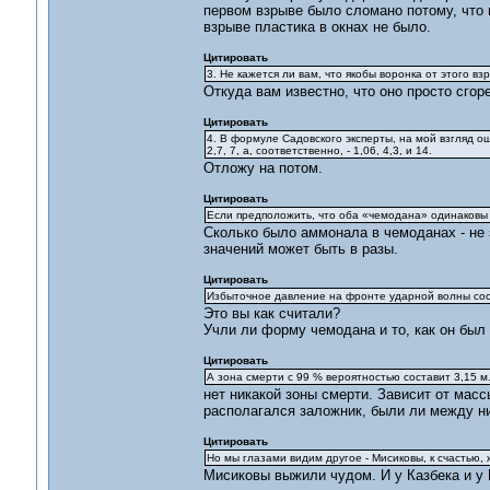
первом взрыве было сломано потому, что 
взрыве пластика в окнах не было.
Цитировать
3. Не кажется ли вам, что якобы воронка от этого в
Откуда вам известно, что оно просто сгор
Цитировать
4. В формуле Садовского эксперты, на мой взгляд о
2,7, 7, а, соответственно, - 1,06, 4,3, и 14.
Отложу на потом.
Цитировать
Если предположить, что оба «чемодана» одинаковы и
Сколько было аммонала в чемоданах - не з
значений может быть в разы.
Цитировать
Избыточное давление на фронте ударной волны соста
Это вы как считали?
Учли ли форму чемодана и то, как он был
Цитировать
А зона смерти с 99 % вероятностью составит 3,15 м. (
нет никакой зоны смерти. Зависит от масс
располагался заложник, были ли между ни
Цитировать
Но мы глазами видим другое - Мисиковы, к счастью, 
Мисиковы выжили чудом. И у Казбека и у 