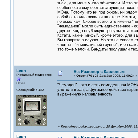
знаю, для меня много объяснили. И это о
особенности ему соответствующие тоже. Е
МОна. Потому что ни под окном, ни рядом
собой оставила осколки на стене. Кстати,
по осколкам. Скорее всего, это именно "ч
"чемоданов" могло быть единственное - о
другое. Когда опубликуют результаты экс
Кстати, какие "мифы", кроме этого, для 
Вы говорите о слухах. Но это не совсем сл
член т.н. "инициативной группы", и он са
это тоже мелочи. Бандиты послушали тех,
Leon
Re: Разговор с Карловым
Глобальный модератор
«
Ответ #76 :
28 Декабря 2008, 11:09:24 »
Offline
"Чемодан" - это и есть самодельная МОНк
улетели в зал, а фугасное действие взры
Сообщений: 6,482
выраженную направленность.
«
Последнее редактирование: 28 Декабря 2008, 12
Leon
Re: Разговор с Карловым