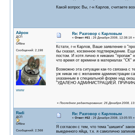
Какой вопрос Вы, г-н Карлов, считаете 
Айрон
Re: Разговор с Карловым
ДСП
«
Ответ #61 :
26 Декабря 2008, 12:38:16 »
Offline
Кстати, г-н Карлов, Ваше заявление о "пр
Сообщений: 2,198
бы сказал, косвенное подтверждение. Еще
постом. И хотя лично я никаких "пропаж" 
что время от времени в материалах "СК" 
Возможно эта ситуации как-то связана с т
уж никак не с желанием администрации с
указанным в специальной форме над окош
"УДАЛЕНО АДМИНИСТРАЦИЕЙ. ПРИЧИНА
WWW
«
Последнее редактирование: 26 Декабря 2008, 13
Radi
Re: Разговор с Карловым
ДСП
«
Ответ #62 :
26 Декабря 2008, 13:05:55 »
Offline
Я согласен с тем, что тема "шишиги" зако
Сообщений: 2,568
выеденного яйца, т.к. я самолично запих