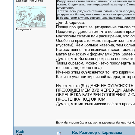
Сообщений: 2,568
Разрушение стены связано именно с наличием пусто
ясным. Кладку выполнял нерадивый каменщик. Стена 
штукатурки.
Кстати, если рядом со стеной, сложеной "в колодец"
разрушится более, чем стена сложеная традиционн
В бесланском случае, совпали два фактора: наличие
Для В.Карлова:
Прошу прощения за цитирование самого с
Общаемся!
Продолжу: дело в том, что во время про
макрозоны сжатия или расширения, что о
Особенно ярко это может выразиться в мо
(пустоты). Чем больше каверна, тем бол
Естесственно, что возникает такая гамма 
математическими формулами (тем более -
Думаю, что Вы меня прекрасно понимаете.
Таким образом, можно чётко проследить з
в спортзале, около окна).
Именно этим объясняется то, что кирпи
Как и те участки кирпичной кладки, котор
Имеет место (!!!) ДАЖЕ НЕ ФУГАСНО
ПРОХОЖДЕНИЕМ ВУВ ЧЕРЕЗ ДИНАМИЧ
ОБРЕШЁТКА БАТАРЕИ ОТОПЛЕНИЯ И С
ПРОСТЕНКА ПОД ОКНОМ.
Думаю, что математически всё это просчи
Если бы у меня были казаки, я завоевал бы мир (с) Н
Radi
Re: Разговор с Карловым