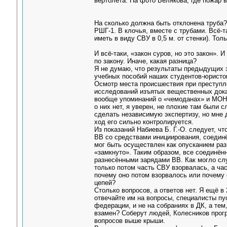
вертолёта. На фото Белякова, где пожар 
На сколько должна быть отклонена труба?
РШГ-1. В клочья, вместе с трубами. Всё-т
иметь в виду СВУ в 0,5 м. от стенки). То
И всё-таки, «закон суров, но это закон». 
по закону. Иначе, какая разница?
Я не думаю, что результаты предыдущих э
учебных пособий наших студентов-юристов
Осмотр места происшествия при преступл
исследований изъятых вещественных дока
вообще упоминаний о «чемоданах» и МОНах
о них нет, я уверен, не плохие там были
сделать независимую экспертизу, но мне д
ход его сильно контролируется.
Из показаний Набиева Б. Г.-О. следует, ч
ВВ со средствами инициирования, соедин
мог быть осуществлен как опусканием раз
«замкнуто». Таким образом, все соединён
разнесёнными зарядами ВВ. Как могло слу
только потом часть СВУ взорвалась, а час
почему оно потом взорвалось или почему 
цепей?
Столько вопросов, а ответов нет. Я ещё в
отвечайте им на вопросы, специалисты пу
федерации, и не на собраниях в ДК, а тем
взамен? Соберут людей, Колесников прог
вопросов выше крыши.