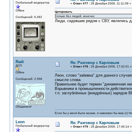
Глобальный модератор
«
Ответ #77 :
28 Декабря 2008, 11:11:09 »
Offline
Цитировать
только без людей, конечно
Сообщений: 6,482
Люди, сидевшие рядом с СВУ, являлись дл
Radi
Re: Разговор с Карловым
ДСП
«
Ответ #78 :
28 Декабря 2008, 17:42:01 »
Offline
Леон, слово "забивка" для данного случая
Сообщений: 2,568
смысле слова.
Правильнее будет термин "динамичная нео
Взрывники в промышленности действитель
т.п. заглублённых (внедрённых) зарядов В
Общаемся!
Если бы у меня были казаки, я завоевал бы мир (с) Н
Leon
Re: Разговор с Карловым
Глобальный модератор
«
Ответ #79 :
28 Декабря 2008, 17:46:14 »