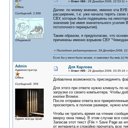
ДСП
«
Ответ #84 :
28 Декабря 2008, 22:53:11 »
Offline
Далее: по моему мнению, именно эта ВУВ 
Сообщений: 2,568
расширение, т.е. уже начала терять свою 
СВУ, которые были подвешены на некоторо
значение (не имея значительного усилия 
потолочного перекрытия).
Таким образом, я предполагаю, что основ
причинены именно взрывом СВУ "Чемодан
Общаемся!
«
Последнее редактирование: 28 Декабря 2008, 22:
Если бы у меня были казаки, я завоевал бы мир (с) Н
Admin
Для Карлова
Администратор
«
Ответ #85 :
29 Декабря 2008, 03:35:16 »
Offline
Добавлена возможность присоединять файл
Сообщений: 359
Для этого при ответе нужно кликнуть по 
загрузки со своего компьютера. Чтобы д
кнопки Browse.
После отправки ответа все прикрепленны
просмотреть в полном размере, нужно кли
Чтобы не тратить время на чтение сообщ
вверху окна темы). В этом случае все соо
Админ всегда прав!
Записав этот текст (File > Save Page as 
от интернета и спокойно прочитать всю те