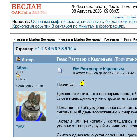
Добро пожаловать,
Гость
. Пожалу
08 Августа 2026, 09:08:05
Начало
|
Помо
Новости:
Основные мифы и факты, связанные с бесланским терак
Хронология событий 3 сентября по минутам в фотографиях.
Факты и Мифы Беслана
|
Факты и Мифы Беслана
|
Гостевая
| Тема:
Р
Страниц:
«
1
2
3
4
5
6
7
8
9
10
»
Тема: Разговор с Карловым (Прочитано 
Автор
Айрон
Re: Разговор с Карловым
ДСП
«
Ответ #60 :
26 Декабря 2008, 12:24:32 »
Offline
Прочитал...
Сообщений: 2,198
Должен отметить, что при нормальном, об
слова имеющимися у него доказательствам
Полагаю, что обсуждение вопроса о том, 
сегодняшний день вооружением и снаряже
"Хотели" или "не хотели", "соглашались" 
условиях - вопрос другой и лично мне неи
WWW
Считаю однозначно установленным - дое