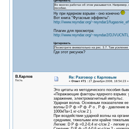
Цитировать
Во многих работах об этом указывается. Например, 
пособие.
Ну при ядерном взрыве - оно конечно
Вот книга "Фугасные эффекты":
http://www.reyndar.org/~reyndar1/fugasnie_eff
Плагин для просмотра:
http://www.reyndar.org/~reyndar2/DJVUCN
Цитировать
Посмотрите внимательно на рис. 3.7. Там усиление
Где этот рисунок?
В.Карлов
Re: Разговор с Карловым
Гость
«
Ответ #71 :
27 Декабря 2008, 18:54:23 »
Это цитаты из методического пособия бы
«Поражающие факторы ядерного взрыва: у
заражение, электромагнитный импульс.
Ударная волна. Основным показателем ее
волны D Р ф =Р ф -Р о , Р ф - давление во
1000кПа=1 кг-с/см 2 ).
При воздействии ударной волны на органи
средними, тяжелыми или крайне тяжелым
Легкие: D Р ф =0,2-0,4 кг-с/см 2 - легкие 
Средние: D Р ф =0,4-0,6 кг-с/см 2 - крово