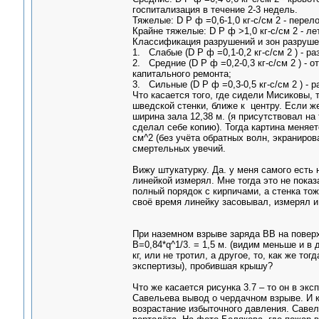
госпитализация в течение 2-3 недель.
Тяжелые: D Р ф =0,6-1,0 кг-с/см 2 - пере
Крайне тяжелые: D Р ф >1,0 кг-с/см 2 - л
Классификация разрушений и зон разруше
1. Слабые (D Р ф =0,1-0,2 кг-с/см 2 ) - р
2. Средние (D Р ф =0,2-0,3 кг-с/см 2 ) -
капитального ремонта;
3. Сильные (D Р ф =0,3-0,5 кг-с/см 2 ) -
Что касается того, где сидели Мисиковы, 
шведской стенки, ближе к центру. Если же 
ширина зала 12,38 м. (я присутствовал н
сделал себе копию). Тогда картина меняет
см^2 (без учёта обратных волн, экраниров
смертельных увечий.
Вижу штукатурку. Да. у меня самого есть 
линейкой измерял. Мне тогда это не пока
полный порядок с кирпичами, а стенка тож
своё время линейку засовывал, измерял и
При наземном взрыве заряда ВВ на поверх
В=0,84*q^1/3. = 1,5 м. (видим меньше и в
кг, или не тротил, а другое, то, как же т
экспертизы), пробившая крышу?
Что же касается рисунка 3.7 – то он в эк
Савельева вывод о чердачном взрыве. И к
возрастание избыточного давления. Савель