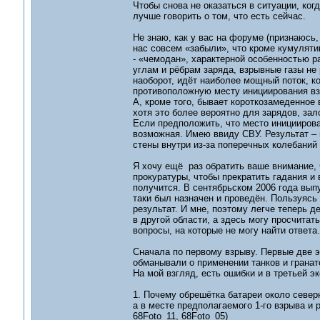
Чтобы снова не оказаться в ситуации, ког
лучше говорить о том, что есть сейчас.
Не знаю, как у вас на форуме (признаюсь,
нас совсем «забыли», что кроме кумулят
- «чемодан», характерной особенностью р
углам и рёбрам заряда, взрывные газы не 
наоборот, идёт наиболее мощный поток, ко
противоположную месту инициирования взр
А, кроме того, бывает короткозамеденное
хотя это более вероятно для зарядов, зал
Если предположить, что место инициирова
возможная. Имею ввиду СВУ. Результат –
стены внутри из-за поперечных колебаний 
Я хочу ещё раз обратить ваше внимание, 
прокуратуры, чтобы прекратить гадания и 
получится. В сентябрьском 2006 года вып
таки был назначен и проведён. Пользуясь с
результат. И мне, поэтому легче теперь д
в другой области, а здесь могу просчитат
вопросы, на которые не могу найти ответа
Сначала по первому взрыву. Первые две э
обманывали о применении танков и грана
На мой взгляд, есть ошибки и в третьей эк
1. Почему обрешётка батареи около северн
а в месте предполагаемого 1-го взрыва и 
68Foto_11, 68Foto_05)