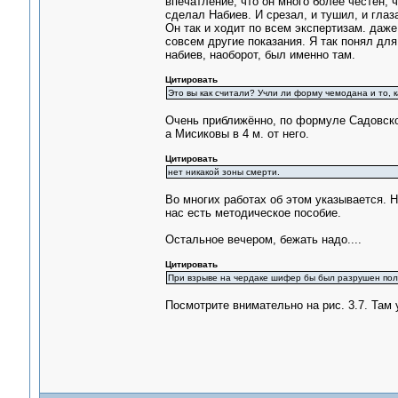
впечатление, что он много более честен, ч
сделал Набиев. И срезал, и тушил, и глаз
Он так и ходит по всем экспертизам. даже
совсем другие показания. Я так понял для
набиев, наоборот, был именно там.
Цитировать
Это вы как считали? Учли ли форму чемодана и то, 
Очень приближённо, по формуле Садовско
а Мисиковы в 4 м. от него.
Цитировать
нет никакой зоны смерти.
Во многих работах об этом указывается. 
нас есть методическое пособие.
Остальное вечером, бежать надо....
Цитировать
При взрыве на чердаке шифер бы был разрушен пол
Посмотрите внимательно на рис. 3.7. Там