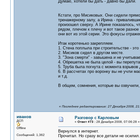
Думаю, хотели бы дать - давно бы дали.
Кстати, про Мисиковых. Они сидели прямо
тренажерному залу, а Ирина - привалившис
произошел сверху. А Ирине показалось, чт
рядом, плечом к плечу и вот такое разное
они вот из этой серии. Это фокусы отраже
Итак коротенько закрепляем.
1. Стена поплыла при строительстве - это
2. Мисиков сидел в другом месте.
3. "Зона смерти" - завышена и не учитыва
4. Обрешетка не была целой - вы перепута
5. Труба была погнута с момента взрывов 
6. В рассчетах про воронку вы не учли ма
и т.д.
В общем, сомнения, которые вы озвучили,
«
Последнее редактирование: 27 Декабря 2008, 21
иванов
Разговор с Карловым
ДСП
«
Ответ #73 :
28 Декабря 2008, 07:06:28 »
Offline
Вернулся в интернет.
Сообщений: 1,362
Прочитал. Но сразу все детали не осилил.