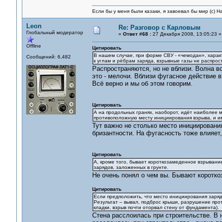
Если бы у меня были казаки, я завоевал бы мир (с) Н
Leon
Re: Разговор с Карловым
Глобальный модератор
«
Ответ #68 :
27 Декабря 2008, 13:05:23 »
Offline
Цитировать
В нашем случае, при форме СВУ - «чемодан», харак
Сообщений: 6,482
к углам и рёбрам заряда, взрывные газы не распрос
Распространяются, но не вблизи. Волна в
это - мелочи. Вблизи фугасное действие 
Всё верно и мы об этом говорим.
Цитировать
А на продольных гранях, наоборот, идёт наиболее м
противоположную месту инициирования взрыва, и им
Тут важно не столько место инициировани
бризантности. На фугасность тоже влияет,
Цитировать
А, кроме того, бывает короткозамеденное взрывание
зарядов, заложенных в грунте.
Не очень понял о чем вы. Бывают коротко
Цитировать
Если предположить, что место инициирования заряд
Результат – вывал, подброс крыши, разрушение про
кладки, взрыв почти оторвал стену от фундамента).
Стена расслоилась при строительстве. В не