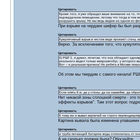
Цитировать
Кроме того, я уже обращал ваше внимание на то, чт
подчердачном помещении, потому что тогда в том ме
разрушить крышу. Но мы ведь видим на одном из фо
При взрыве на чердаке шифер бы был раз
Цитировать
Кумулятивный взрыв в чистом виде прожжёт стену, ка
Верно. За исключением того, что кумуляти
Цитировать
б) РШГ-1, я думал, почитав, что она обладает одновр
реального видел только микроавтобус, у которого в
Вот – и реальная причина! Но ребята в Москве показа
Об этом мы твердим с самого начала! РШГ
Цитировать
Если опять 6 кг, да у стены, да на скамейке, да обр
Нет никакой зоны сплошной смерти - это
эффекты взрывов". Там этот вопрос подро
Цитировать
К тому же и вывал кирпичей не строго перпендикуляр
Картина вывала была изменена упавшими 
Цитировать
и труба питающей батарею воды отклонилась от оси
А на сколько должна была? Обоснуйте.