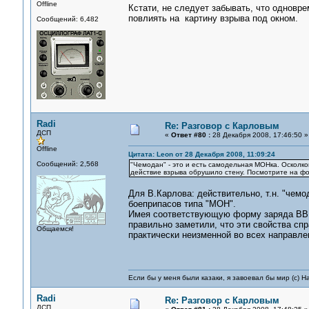
Offline
Кстати, не следует забывать, что одновре
повлиять на картину взрыва под окном.
Сообщений: 6,482
Radi
Re: Разговор с Карловым
ДСП
«
Ответ #80 :
28 Декабря 2008, 17:46:50 »
Offline
Цитата: Leon от 28 Декабря 2008, 11:09:24
Сообщений: 2,568
"Чемодан" - это и есть самодельная МОНка. Осколко
действие взрыва обрушило стену. Посмотрите на ф
Для В.Карлова: действительно, т.н. "чем
боеприпасов типа "МОН".
Имея соответствующую форму заряда ВВ,
правильно заметили, что эти свойства спр
Общаемся!
практически неизменной во всех направле
Если бы у меня были казаки, я завоевал бы мир (с) Н
Radi
Re: Разговор с Карловым
ДСП