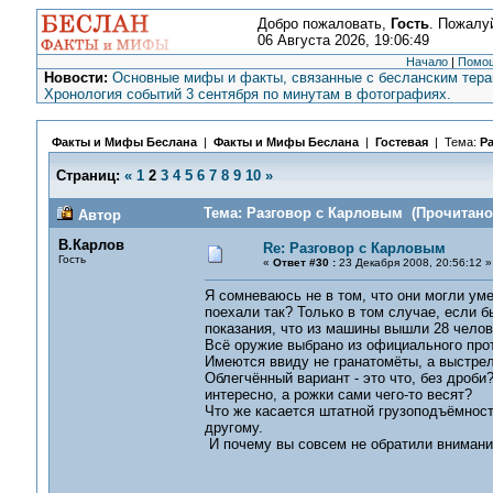
Добро пожаловать,
Гость
. Пожалу
06 Августа 2026, 19:06:49
Начало
|
Помо
Новости:
Основные мифы и факты, связанные с бесланским терак
Хронология событий 3 сентября по минутам в фотографиях.
Факты и Мифы Беслана
|
Факты и Мифы Беслана
|
Гостевая
| Тема:
Р
Страниц:
«
1
2
3
4
5
6
7
8
9
10
»
Тема: Разговор с Карловым (Прочитано 
Автор
В.Карлов
Re: Разговор с Карловым
Гость
«
Ответ #30 :
23 Декабря 2008, 20:56:12 »
Я сомневаюсь не в том, что они могли уме
поехали так? Только в том случае, если б
показания, что из машины вышли 28 челове
Всё оружие выбрано из официального про
Имеются ввиду не гранатомёты, а выстрелы
Облегчённый вариант - это что, без дроби
интересно, а рожки сами чего-то весят?
Что же касается штатной грузоподъёмност
другому.
И почему вы совсем не обратили внимание 