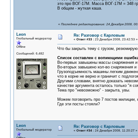
это про ВОГ-17М. Масса ВОГ-17М = 348 г
В общем - жуткая каша.
«
Последнее редактирование: 24 Декабря 2008, 00
Leon
Re: Разговор с Карловым
Глобальный модератор
«
Ответ #33 :
23 Декабря 2008, 23:42:53 »
Offline
Что бы закрыть тему с грузом, резюмирую
Сообщений: 6,482
Список составлен с вопиющими ошибк
Во-первых завышены массы снаряжения и б
Во-вторых завышено кол-во снаряжения и б
Грузоподъемность машины легким движен
что в корне не верно и граничит с подлого
Другими словами, внятно доказать невозм
качестве аргумента осталось только "я со
Тема про "невозможно" - закрыта, увы.
Можем поговорить про 7 постов милиции, 
Где эти посты стояли?
Leon
Re: Разговор с Карловым
Глобальный модератор
«
Ответ #34 :
24 Декабря 2008, 11:20:27 »
Offline