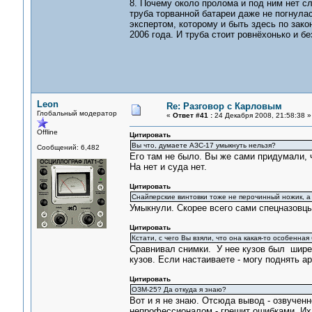
8. Почему около пролома и под ним нет сл
труба торванной батареи даже не погнула
экспертом, которому и быть здесь по зак
2006 года. И труба стоит ровнёхонько и б
Leon
Re: Разговор с Карловым
Глобальный модератор
«
Ответ #41 :
24 Декабря 2008, 21:58:38 »
Offline
Цитировать
Вы что, думаете АЗС-17 умыкнуть нельзя?
Сообщений: 6,482
Его там не было. Вы же сами придумали, ч
На нет и суда нет.
Цитировать
Снайперские винтовки тоже не перочинный ножик, а
Умыкнули. Скорее всего сами спецназовцы.
Цитировать
Кстати, с чего Вы взяли, что она какая-то особенная
Сравнивал снимки. У нее кузов был шире,
кузов. Если настаиваете - могу поднять а
Цитировать
ОЗМ-25? Да откуда я знаю?
Вот и я не знаю. Отсюда вывод - озвучен
непрофессионалом - грешит ошибками. Их