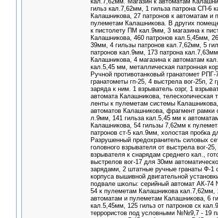
кал.7,62мм. Магазин к автоматам Калашник
гильз кал.7,62мм, 1 гильза патрона СП-6 
Калашникова, 27 патронов к автоматам и 
пулеметам Калашникова. В других помещен
к пистолету ПМ кал.9мм, 3 магазина к пис
Калашникова, 460 патронов кал.5,45мм, 26 
39мм, 4 гильзы патронов кал.7,62мм, 5 ги
патронов кал.9мм, 173 патрона кал.7,63мм
Калашникова, 4 магазина к автоматам кал
кал.5,45 мм, металлическая патронная ко
Ручной противотанковый гранатомет РПГ-7
гранатометы гп-25, 4 выстрела вог-25п, 2 
заряда к ним. 1 взрыватель озрг, 1 взрыв
автомата Калашникова, телескопическая т
ленты к пулеметам системы Калашникова,
автоматов Калашникова, фрагмент рамки ст
л.9мм, 141 гильза кал.5,45 мм к автомат
Калашникова, 54 гильзы 7,62мм к пулемет
патронов ст-5 кал.9мм, холостая пробка 
Разрушенный предохранитель силовых сете
головного взрывателя от выстрела вог-25,
взрывателя к снарядам среднего кал., го
выстрелов вог-17 для 30мм автоматическо
зарядами, 2 штатные ручные гранаты Ф-1 
корпуса вышивной двигательной установки
подвале школы: серийный автомат АК-74 №3
54 к пулеметам Калашникова кал.7,62мм, 1
автоматам и пулеметам Калашникова, 6 ги
кал.5,45мм, 125 гильз от патронов ск кал
террористов под условными №№9,7 - 19 па