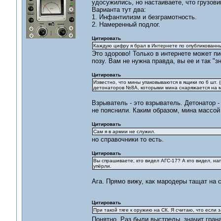
удосужились, но настаиваете, что грузовик
Варианта тут два:
1. Инфантилизм и безграмотность.
2. Намеренный подлог.
Цитировать
Каждую цифру я брал в Интернете по опубликованн
Это здорово! Только в интернете может пи
позу. Вам не нужна правда, вы ее и так "зн
Цитировать
Известно, что мины упаковываются в ящики по 6 шт.
детонаторов №8А, которыми мина снаряжается на мес
Взрыватель - это взрыватель. Детонатор - 
не пояснили. Каким образом, мина массой 5
Цитировать
Сам я в армии не служил.
но справочники то есть.
Цитировать
Вы спрашиваете, кто видел АГС-17? А кто видел, на
упёрли.
Ага. Прямо вижу, как мародеры тащат на с
Цитировать
При такой тяге к оружию на СК. Я считаю, что если 
Понятно. Раз были выстрелы, значит гран