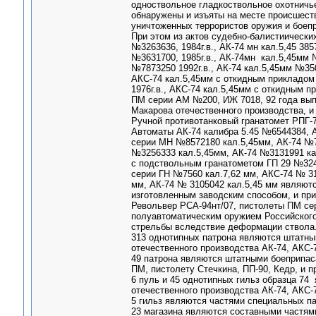
одноствольное гладкоствольное охотничье
обнаружены и изъяты на месте происшест
уничтоженных террористов оружия и боеп
При этом из актов судебно-балистиически
№3263636, 1984г.в., АК-74 мн кал.5,45 385
№3631700, 1985г.в., АК-74мн кал.5,45мм 
№7873250 1992г.в., АК-74 кал.5,45мм №350
АКС-74 кал.5,45мм с откидным прикладом
1976г.в., АКС-74 кал.5,45мм с откидным 
ПМ серии АМ №200, ИЖ 7018, 92 года вып
Макарова отечественного производства, и
Ручной противотанковый гранатомет РПГ-7
Автоматы АК-74 калибра 5.45 №6544384, 
серии МН №8572180 кал.5,45мм, АК-74 №
№3256333 кал.5,45мм, АК-74 №3131991 ка
с подствольным гранатометом ГП 29 №324
серии ГН №7560 кал.7,62 мм, АКС-74 № 31
мм, АК-74 № 3105042 кал.5,45 мм являют
изготовленным заводским способом, и пр
Револьвер РСА-94нт/07, пистолеты ПМ се
полуавтоматическим оружием Российского
стрельбы вследствие деформации ствола
313 однотипных патрона являются штатным
отечественного производства АК-74, АКС-
49 патрона являются штатными боеприпас
ПМ, пистолету Стечкина, ПП-90, Кедр, и 
6 пуль и 45 однотипных гильз образца 74
отечественного производства АК-74, АКС-7
5 гильз являются частями специальных па
23 магазина являются составными частями