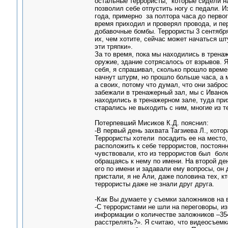
остальные террористы, которые сидели на
позволил себе отпустить ногу с педали. И
года, примерно за полтора часа до первог
время приходил и проверял провода, и пе
добавочные бомбы. Террористы 3 сентября
их, чем хотите, сейчас может начаться шт
эти тряпки».
За то время, пока мы находились в трена
оружие, здание сотрясалось от взрывов. Я
себя, я спрашивал, сколько прошло време
начнут штурм, но прошло больше часа, а 
а своих, потому что думал, что они заброс
забежали в тренажерный зал, мы с Иваном
находились в тренажерном зале, туда пр
старались не выходить с ним, многие из 
Потерпевший Мисиков К.Д. пояснил:
-В первый день захвата Тагзиева Л., кот
Террористы хотели посадить ее на место,
расположить к себе террористов, постоянн
чувствовали, кто из террористов был бол
обращаясь к нему по имени. На второй де
его по имени и задавали ему вопросы, он 
пристали, я не Али, даже половина тех, к
террористы даже не знали друг друга.
-Как Вы думаете у съемки заложников на 
-С террористами не шли на переговоры, из
информации о количестве заложников –354
расстрелять?». Я считаю, что видеосъемк