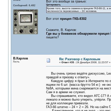
Вот это вообще за гранью:
Цитировать
Сообщений: 6,482
Кроме того, высота скамеек в прицепе ГАЗ-66-11, а 
численности перевозимых – 24 человека.
Вот этот
прицеп ГКБ-8302
Скажите, В. Карлов:
Где вы у боевиков обнаружили прицеп 
пишете?
В.Карлов
Re: Разговор с Карловым
Гость
«
Ответ #35 :
24 Декабря 2008, 11:23:57 »
Вы очень грязно ведёте дискуссию, Leon
правдой и призову к ответу».
Каждую цифру я брал в Интернете по оп
ящики по 6 шт. (масса брутто 54 кг.) не
№8А, которыми мина снаряжается на месте
Сам я в армии не служил.
Вы спрашиваете, кто видел АГС-17? А кто
лежало и можно было упереть, упёрли. При
не для коллекции привезли.
ГАЗ-66 штатно – 24 + 2 = 26. Но на сайте 
Единственное, что я не знал, - это вес