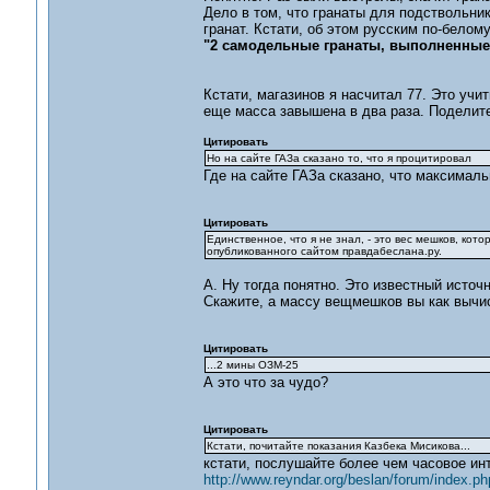
Дело в том, что гранаты для подствольни
гранат. Кстати, об этом русским по-белом
"2 самодельные гранаты, выполненные 
Кстати, магазинов я насчитал 77. Это учи
еще масса завышена в два раза. Поделите
Цитировать
Но на сайте ГАЗа сказано то, что я процитировал
Где на сайте ГАЗа сказано, что максимал
Цитировать
Единственное, что я не знал, - это вес мешков, ко
опубликованного сайтом правдабеслана.ру.
А. Ну тогда понятно. Это известный источ
Скажите, а массу вещмешков вы как вычи
Цитировать
...2 мины ОЗМ-25
А это что за чудо?
Цитировать
Кстати, почитайте показания Казбека Мисикова...
кстати, послушайте более чем часовое ин
http://www.reyndar.org/beslan/forum/index.ph