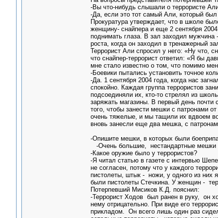
-Вы что-нибудь слышали о террористе Али
-Да, если это тот самый Али, который был 
Прокуратура утверждает, что в школе было
женщину- снайпера и еще 2 сентября 2004 
поднимать глаза. В зал заходил мужчина -
роста, когда он заходил в тренажерный за
Террорист Али спросил у него: «Ну что, с
что снайпер-террорист ответил: «Я бы дав
мне стало известно о том, что помимо мен
-Боевики пытались установить точное кол
-Да. 1 сентября 2004 года, когда нас заг
спокойно. Каждая группа террористов за
подсоединяли их, кто-то стрелял из школы
заряжать магазины. В первый день почти 
того, чтобы занести мешки с патронами о
очень тяжелые, и мы тащили их вдвоем во
вновь занесли еще два мешка, с патронам
-Опишите мешки, в которых были боеприп
-Очень большие, нестандартные мешки 
-Какое оружие было у террористов?
-Я читал статью в газете с интервью Шепе
не согласен, потому что у каждого террор
пистолеты, штык - ножи, у одного из них 
были пистолеты Стечкина. У женщин - те
Потерпевший Мисиков К.Д. пояснил:
-Террорист Ходов был ранен в руку, он х
нему отрицательно. При виде его террори
прикладом. Он всего лишь один раз сидел