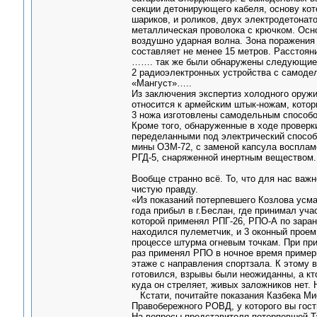
секции детонирующего кабеля, основу ко
шариков, и роликов, двух электродетонато
металлическая проволока с крючком. Осн
воздушно ударная волна. Зона поражения
составляет не менее 15 метров. Расстоян
……. так же были обнаружены следующие
2 радиоэлектронных устройства с самод
«Мангуст»…..
Из заключения экспертиз холодного оружи
относится к армейским штык-ножам, котор
3 ножа изготовлены самодельным способо
Кроме того, обнаруженные в ходе проверк
переделанными под электрический способ
мины ОЗМ-72, с заменой капсула восплам
РГД-5, снаряженной инертным веществом.
Вообще странно всё. То, что для нас важн
чистую правду.
«Из показаний потерпевшего Козлова усма
года прибыл в г.Беслан, где принимал уч
которой применял РПГ-26, РПО-А по зара
находился пулеметчик, и 3 оконный проем
процессе штурма огневым точкам. При пр
раз применял РПО в ночное время примерн
этаже с направления спортзала. К этому 
готовился, взрывы были неожиданны, а кто
куда он стреляет, живых заложников нет.
Кстати, почитайте показания Казбека Ми
Правобережного РОВД, у которого вы гости
На вопросы представителя потерпевшей Та