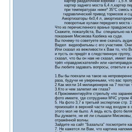
картер раздаточной коробки - 1,5 л. ма
картер заднего моста 6,4 л,картер перед
при температурах ниже* 35°С смесь масл
гидравлический привод тормозов и сцепл
Амортизаторы 4х0,4 л, амортизаторная 
поворотные кулаки переднего моста - 1,
Что из перечисленного вранье правдоиска
Скажите, пожалуйста, Вы специально на м
показания Мисикова Казбека на суде.
Вы почему-то советуете мне скачать ауди
Видел видеофильмы с его участием. Они 
Или сказал из вежливости к Вам то, что 
и пусть он придёт в следственную группу,
сказал, что бы он нам не сказал, имеет ве
трёп «правдоискателей» или «антиправдо
Вы любите задавать вопросы, ответьте и н
1.Вы бы поехали на такое на непроверенн
раза, будучи не уверенными, что вас проп
2.Как могли 14 милиционеров на 7 постах
3.Кто и чем залепил им глаза?
4.Прокомментируйте стрельбу «по заранее
фото имеете, где сотрудники МЧС утром 4
5. На фото 3,7 в третьей экспертизе стр. 
произошёл в верхней части над входом в с
этого мол не было. А ведь есть фото бел
Вы думаете, не её ли слышали Мисиковы, 
отражённой волны.
Зайдите на сайт "Базальта" посмотрите к
7. Не кажется ли Вам, что картина напоми