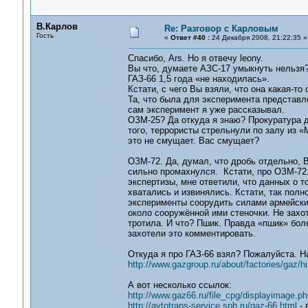
В.Карлов
Re: Разговор с Карловым
Гость
«
Ответ #40 :
24 Декабря 2008, 21:22:35 »
Спасибо, Ars. Но я отвечу leonу.
Вы что, думаете АЗС-17 умыкнуть нельзя?
ГАЗ-66 1,5 года «не находилась».
Кстати, с чего Вы взяли, что она какая-то
Та, что была для эксперимента представл
сам эксперимент я уже рассказывал.
ОЗМ-25? Да откуда я знаю? Прокуратура д
того, террористы стрельнули по залу из «М
это не смущает. Вас смущает?
ОЗМ-72. Да, думал, что дробь отдельно, 
сильно промахнулся. Кстати, про ОЗМ-72.
экспертизы, мне ответили, что данных о т
хватались и извинялись. Кстати, так пол
эксперименты соорудить силами армейских
около сооружённой ими стеночки. Не захоте
тротила. И что? Пшик. Правда «пшик» бол
захотели это комментировать.
Откуда я про ГАЗ-66 взял? Пожалуйста. Н
http://www.gazgroup.ru/about/factories/gaz/h
А вот несколько ссылок:
http://www.gaz66.ru/file_cpg/displayimage
http://avtotrans-service.spb.ru/gaz-66.html
- 