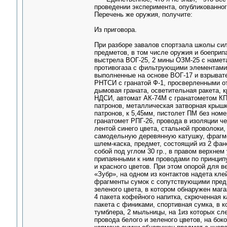
проведении эксперимента, опубликованног
Перечень же оружия, получите:
Из приговора.
При разборе завалов спортзала школы си
предметов, в том числе оружия и боеприп
выстрела ВОГ-25, 2 мины ОЗМ-25 с намета
противогаза с фильтрующими элементами 
выполненные на основе ВОГ-17 и взрывате
РНТСИ с гранатой Ф-1, просверленными от
дымовая граната, осветительная ракета, 
НДСИ, автомат АК-74М с гранатометом КП
патронов, металлическая затворная крыш
патронов, к 5,45мм, пистолет ПМ без ном
гранатомет РПГ-26, провода в изоляции ч
лентой синего цвета, стальной проволоки,
самодельную деревянную катушку, фрагме
шлем-каска, предмет, состоящий из 2 фан
собой под углом 30 гр., в правом верхне
припаянными к ним проводами по принципу
и красного цветов. При этом опорой для 
«Зубр», на одном из контактов надета кл
фрагменты сумок с сопутствующими предм
зеленого цвета, в котором обнаружен маг
4 пакета кофейного напитка, скрюченная к
пакета с финиками, спортивная сумка, в к
тумблера, 2 мыльницы, на 1из которых сл
провода белого и зеленого цветов, на бок