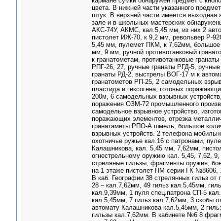
кармане сумки обнаружен предмет с кноп
цвета. В нижней части указанного предме
штук. В верхней части имеется выходная 
зале и в школьных мастерских обнаружены
АКС-74У, АКМС, кал.5,45 мм, из них 2 авт
пистолет ИЖ-70, к 9,2 мм, револьвер Р-92
5,45 мм, пулемет ПКМ, к 7,62мм, большое
мм, 9 мм, ручной противотанковый гранат
к гранатометам, противотанковые гранаты
РПГ-26, 27, ручные гранаты РГД-5, ручны
гранаты РД-2, выстрелы ВОГ-17 м к авто
гранатометов РП-25, 2 самодельных взры
пластида и гексогена, готовых поражающ
200м, 6 самодельных взрывных устройств,
поражения ОЗМ-72 промышленного произво
самодельное взрывное устройство, изгото
поражающих элементов, отрезка металлич
гранатаметы РПО-А шмель, большое количе
взрывных устройств. 2 телефона мобильно
охотничье ружье кал.16 с патронами, пул
Калашникова, кал. 5,45 мм, 7,62мм, пистол
огнестрельному оружию кал. 5,45, 7,62, 9
стреляные гильзы, фрагменты оружия, бо
на 1 этаже пистолет ПМ серии ГК №8606, 19
В каб. Географии 38 стрелянных гильз от 
28 – кал.7,62мм, 49 гильз кал.5,45мм, гил
кал.9,39мм, 1 пуля спец.патрона СП-5 кал
кал.5,45мм, 7 гильз кал.7,62мм, 3 скобы 
автомату Калашникова кал.5,45мм, 2 гильз
гильзы кал.7,62мм. В кабинете №6 8 фра