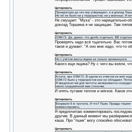
Цитировать
Прокуратура до сих пор утверждает, и в доклад Торш
Но её не было ни у террористов, ни у военных. И ни
Не смущает. "Муха" - это нарицательно-о
доклад Торшина я не защищаю. Там ляпов
Цитировать
ОЗМ-72. Да, думал, что дробь отдельно, ВВ отдельн
Проверять надо всё тщательно. Вас потом
такое и думает: "А оно мне надо, что-то о
Цитировать
Но с учётом массы ящика не сильно промахнулся.
Какого еще ящика? Ну с чего вы взяли, ч
Цитировать
Кстати, про ОЗМ-72. В одном из ответов на моё ход
ОЗМ-72 было у террористов они не обладают. Потом 
Я предлагал им для чистоты эксперименты соорудит
около сооружённой ими стеночки.
И опять путаем теплое и мягкое. Какое о
Цитировать
Взорвали 6 кг тротила. И что? Пшик. Правда «пшик»
комментировать.
Я предпочитаю комментировать последоват
другим. В данный момент мы разбираемся 
каша. Про "пшик" могу спокойно обосноват
Цитировать