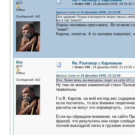
ДСП
«
Ответ #38 :
24 Декабря 2008, 20:16:30 »
Offline
Цитата: Leon от 24 Декабря 2008, 12:12:08
Сообщений: 442
Это здорово! Только в интернете может писать любой
ее и так "знаете".
Хорош человека прессовать. Во всяком слу
"знает".
Короче, полегче. А то человек пожалеет, ч
Ars
Re: Разговор с Карловым
ДСП
«
Ответ #39 :
24 Декабря 2008, 21:13:33 »
Offline
Цитата: Leon от 24 Декабря 2008, 12:12:08
Сообщений: 442
Ага. Прямо вижу, как мародеры тащат на себе АГС-1
Ну тем не менее знаменитый ствол Полков
правильны.
Г-н В. Карлов, на мой взгляд вес содержи
если посчитать, то все боевики теоретич
расчеты не могут это опровергнуть, согла
Если вы обращали внимание, на сайте Пра
фразой, что результаты они скоро сообщат.
полной выкладкой легко в грузовик влезл