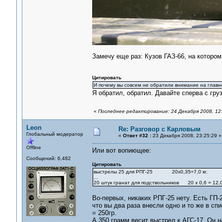
Замечу еще раз: Кузов ГАЗ-66, на котором
Цитировать
И почему вы совсем не обратили внимание на главно
Я обратил, обратил. Давайте сперва с гру
«
Последнее редактирование: 24 Декабря 2008, 12
Leon
Re: Разговор с Карловым
Глобальный модератор
«
Ответ #32 :
23 Декабря 2008, 23:25:29 »
Offline
Или вот вопиющее:
Сообщений: 6,482
Цитировать
выстрелы 25 для РПГ-25 20х0,35=7,0 кг.
...
20 штук гранат для подствольников 20 х 0,6 = 12,0 
Во-первых, никаких РПГ-25 нету. Есть ГП-
что вы два раза внесли одно и то же в сп
= 250гр.
А 350 грамм весит выстрел к АГС-17. Он н