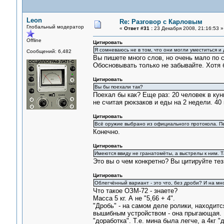
Leon
Re: Разговор с Карловым
Глобальный модератор
«
Ответ #31 :
23 Декабря 2008, 21:16:53 »
Offline
Цитировать
Я сомневаюсь не в том, что они могли уместиться и 
Сообщений: 6,482
Вы пишете много слов, но очень мало по 
Обосновывать только не забывайте. Хотя 
Цитировать
Вы бы поехали так?
Поехал бы как? Еще раз: 20 человек в кун
не считая рюкзаков и еды на 2 недели. 40
Цитировать
Всё оружие выбрано из официального протокола. П
Конечно.
Цитировать
Имеются ввиду не гранатомёты, а выстрелы к ним. Та
Это вы о чем конкретно? Вы цитируйте тез
Цитировать
Облегчённый вариант - это что, без дроби? И на мн
Что такое ОЗМ-72 - знаете?
Масса 5 кг. А не "5,66 + 4".
"Дробь" - на самом деле ролики, находит
вышибным устройством - она прыгающая. Ч
"доработка". Т.е. мина была легче, а 4кг 