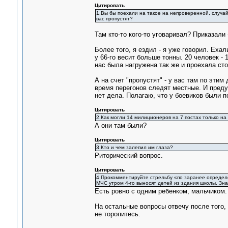
Цитировать
1.Вы бы поехали на такое на непроверенной, случай
вас пропустят?
Там кто-то кого-то уговаривал? Приказали 
Более того, я ездил - я уже говорил. Ехал
у 66-го весит больше тонны. 20 человек - 
нас была нагружена так же и проехала сто
А на счет "пропустят" - у вас там по этим
время перегонов следят местные. И предуп
нет дела. Полагаю, что у боевиков были п
Цитировать
2.Как могли 14 милиционеров на 7 постах только на
А они там были?
Цитировать
3.Кто и чем залепил им глаза?
Риторический вопрос.
Цитировать
4.Прокомментируйте стрельбу «по заранее определён
МЧС утром 4-го выносят детей из здания школы. Зн
Есть ровно с одним ребенком, мальчиком. 
На остальные вопросы отвечу после того, 
не торопитесь.