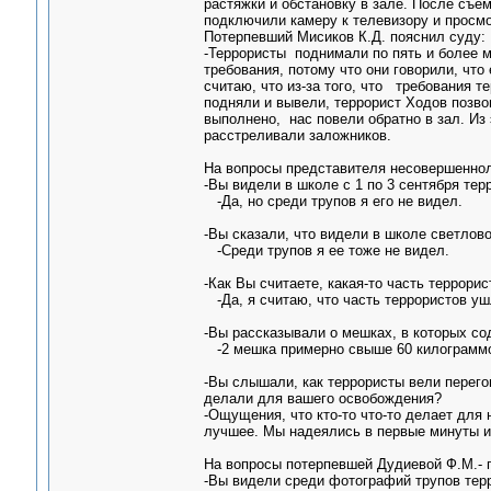
растяжки и обстановку в зале. После съем
подключили камеру к телевизору и просмо
Потерпевший Мисиков К.Д. пояснил суду:
-Террористы поднимали по пять и более м
требования, потому что они говорили, что
считаю, что из-за того, что требования т
подняли и вывели, террорист Ходов позвон
выполнено, нас повели обратно в зал. Из 
расстреливали заложников.
На вопросы представителя несовершеннол
-Вы видели в школе с 1 по 3 сентября те
-Да, но среди трупов я его не видел.
-Вы сказали, что видели в школе светло
-Среди трупов я ее тоже не видел.
-Как Вы считаете, какая-то часть террори
-Да, я считаю, что часть террористов уш
-Вы рассказывали о мешках, в которых со
-2 мешка примерно свыше 60 килограмм
-Вы слышали, как террористы вели перего
делали для вашего освобождения?
-Ощущения, что кто-то что-то делает для
лучшее. Мы надеялись в первые минуты и 
На вопросы потерпевшей Дудиевой Ф.М.- 
-Вы видели среди фотографий трупов терр