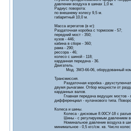
давлении воздуха в шинах 1,0 м.
Радиус поворота:
по внешнему колесу 9,5 м.
габаритный 10,0 м.
Масса агрегатов (в кг):
Раздаточная коробка с тормозом - 57;
передний мост - 350;
кузов - 446;
кабина в сборе - 360;
рама - 290;
рессора - 46;
колесо с шиной - 118;
карданная передача - 36.
Двигатель.
Мод. ЗМЗ-66-06, оборудованный компре
Трансмиссия.
Раздаточная коробка - двухступенчатая, 
двумя рычагами. Отбор мощности от раздат
карданных валов.
Главная передача ведущих мостов - гип
дифференциал - кулачкового типа. Повор
Колеса и шины.
Колеса - дисковые 8.00СУ-18 с разъем
Шины - с регулируемым давлением возду
Номинальное давление воздуха в шинах п
минимальное - 0,5 кгс/см. кв. Число колес