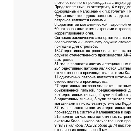
г. отечественного производства с двухр
Представленные на экспертизу 4-е предм
однорядными магазинами к пистолетам ПМ
Ружье является одноствольным гладкоств
патронов являются боевыми.
8 фрагментов металлической патронной л
60 патронов являются патронами с трасс
корректирования огня.
Согласно заключению экспертов изъяты и
боеприпасами к нарезному оружию отечест
пригодны для стрельбы.
1547 однотипных патрона являются штатны
оружию отечественного производства АК-7
выстрелов.
31 гильз являются частями специальных п
264 однотипных патрона являются штатным
отечественного производства системы Ка
11 однотипных патрона являются штатными
отечественного производства.
27 однотипных патрона являются штатными
обыкновенной гильзой, предназначенной 
297 однотипных гильзы, 2 пули и 3 объек
8 однотипных гильзы, 3 пули являются с
магазинами к пистолетам-пулеметам Кедр,
37 гильз являются частями однотипных па
производства системы Калашникова и кар
315 являются частями однотипных патроно
системы Калашникова отечественного про
9 гильз калибра 7.62/32 образца 74 выстр
стреляна из револьвера 9 мм.