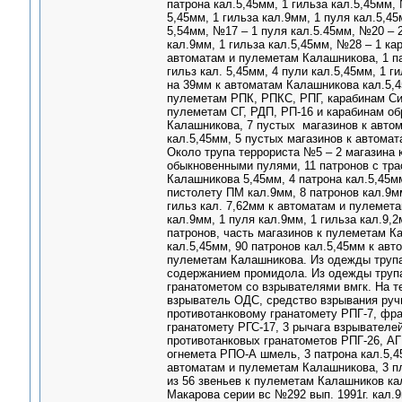
патрона кал.5,45мм, 1 гильза кал.5,45мм,
5,45мм, 1 гильза кал.9мм, 1 пуля кал.5,4
5,54мм, №17 – 1 пуля кал.5.45мм, №20 – 2
кал.9мм, 1 гильза кал.5,45мм, №28 – 1 ка
автоматам и пулеметам Калашникова, 1 па
гильз кал. 5,45мм, 4 пули кал.5,45мм, 1 г
на 39мм к автоматам Калашникова кал.5,4
пулеметам РПК, РПКС, РПГ, карабинам Сим
пулеметам СГ, РДП, РП-16 и карабинам обр
Калашникова, 7 пустых магазинов к авто
кал.5,45мм, 5 пустых магазинов к автома
Около трупа террориста №5 – 2 магазина 
обыкновенными пулями, 11 патронов с тра
Калашникова 5,45мм, 4 патрона кал.5,45м
пистолету ПМ кал.9мм, 8 патронов кал.9м
гильз кал. 7,62мм к автоматам и пулемета
кал.9мм, 1 пуля кал.9мм, 1 гильза кал.9,
патронов, часть магазинов к пулеметам К
кал.5,45мм, 90 патронов кал.5,45мм к ав
пулеметам Калашникова. Из одежды трупа
содержанием промидола. Из одежды трупа
гранатометом со взрывателями вмгк. На т
взрыватель ОДС, средство взрывания ручн
противотанковому гранатомету РПГ-7, фр
гранатомету РГС-17, 3 рычага взрывателе
противотанковых гранатометов РПГ-26, АГ
огнемета РПО-А шмель, 3 патрона кал.5,4
автоматам и пулеметам Калашникова, 3 пл
из 56 звеньев к пулеметам Калашников ка
Макарова серии вс №292 вып. 1991г. кал.9