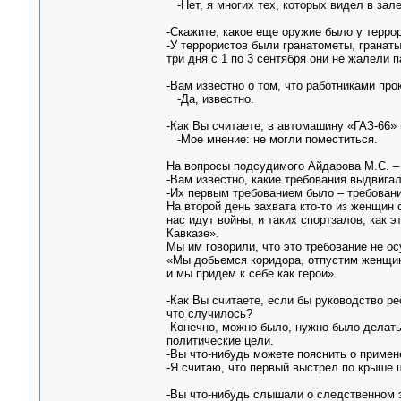
-Нет, я многих тех, которых видел в зале
-Скажите, какое еще оружие было у терро
-У террористов были гранатометы, гранат
три дня с 1 по 3 сентября они не жалели п
-Вам известно о том, что работниками пр
-Да, известно.
-Как Вы считаете, в автомашину «ГАЗ-66»
-Мое мнение: не могли поместиться.
На вопросы подсудимого Айдарова М.С. –
-Вам известно, какие требования выдвига
-Их первым требованием было – требовани
На второй день захвата кто-то из женщин 
нас идут войны, и таких спортзалов, как 
Кавказе».
Мы им говорили, что это требование не ос
«Мы добьемся коридора, отпустим женщин
и мы придем к себе как герои».
-Как Вы считаете, если бы руководство р
что случилось?
-Конечно, можно было, нужно было делать 
политические цели.
-Вы что-нибудь можете пояснить о примен
-Я считаю, что первый выстрел по крыше 
-Вы что-нибудь слышали о следственном 