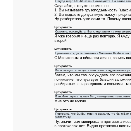
Откуда я про ГАЗ-66 взял? Пожалуйста. На сайте са
Слушайте, это уже не смешно.
1. Вы называете грузоподъемность "макси
2. Вы выдаете допустимую массу прицепа 
Ну разберитесь уже сами то. Почему оче
Цитировать
Скажите, пожалуйста, Вы специально на мои вопрос
Я уже говорил и еще раз повторю. Я буду 
второй.
Цитировать
Прокомментируйте показания Мисикова Казбека на с
С Мисиковым я общался лично, запись вам
Цитировать
Вы почему-то советуете мне скачать аудиозапись ра
Затем, что мы там обсуждаем его показани
понимание, что чуствует бывший заложник
разбираться с карандашом и схемами - мно
Цитировать
В любом случае, прошу Вас, немедленно позвоните ем
Мне это не нужно.
Цитировать
Повторяю, что бы Вы мне не сказали, что бы я Вам не
экспертизу.
Ну, значит зал минировали противотанков
в протоколах нет. Видно протоколы важны 