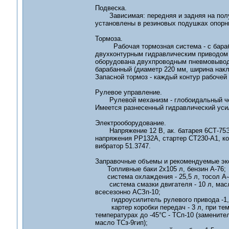
Подвеска.
Зависимая: передняя и задняя на полуэ
установлены в резиновых подушках опорн
Тормоза.
Рабочая тормозная система - с барабан
двухконтурным гидравлическим приводом 
оборудована двухпроводным пневмовыводо
барабанный (диаметр 220 мм, ширина накла
Запасной тормоз - каждый контур рабочей
Рулевое управление.
Рулевой механизм - глобоидальный черв
Имеется разнесенный гидравлический уси
Электрооборудование.
Напряжение 12 В, ак. батарея 6СТ-75ЭМ,
напряжения РР132А, стартер СТ230-А1, ко
вибратор 51.3747.
Заправочные объемы и рекомендуемые эк
Топливные баки 2х105 л, бензин А-76;
система охлаждения - 25,5 л, тосол А-4
система смазки двигателя - 10 л, масла
всесезонно АСЗп-10;
гидроусилитель рулевого привода -1,8л,
картер коробки передач - 3 л, при темпе
температурах до -45°С - ТСп-10 (замените
масло ТСз-9гип);