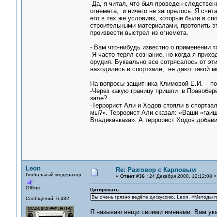
-Да, я читал, что был проведен следствен
огнемета, и ничего не загорелось. Я счит
его в тех же условиях, которые были в сп
строительными материалами, протопить эт
произвести выстрел из огнемета.
- Вам что-нибудь известно о применении т
-Я часто терял сознание, но когда я при
орудия. Буквально все сотрясалось от эт
находились в спортзале, не дают такой м
На вопросы защитника Климовой Е.И. – по
-Через какую границу пришли в Правобере
зале?
-Террорист Али и Ходов стояли в спортзал
мы?». Террорист Али сказал: «Ваши «гаиш
Владикавказа». А террорист Ходов добави
Leon
Re: Разговор с Карловым
Глобальный модератор
«
Ответ #36 :
24 Декабря 2008, 12:12:08 »
Offline
Цитировать
Вы очень грязно ведёте дискуссию, Leon. «Методы пр
Сообщений: 6,482
Я называю вещи своими именами. Вам указ