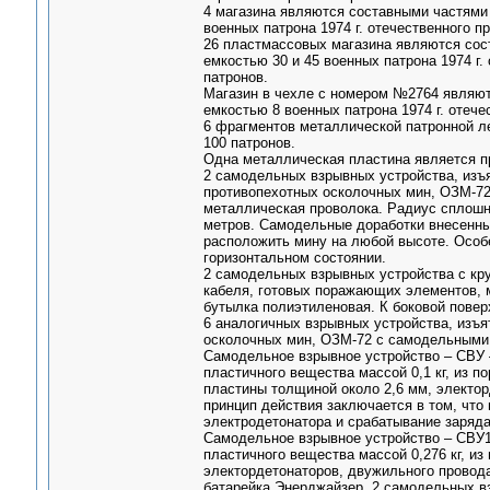
4 магазина являются составными частями 
военных патрона 1974 г. отечественного
26 пластмассовых магазина являются сос
емкостью 30 и 45 военных патрона 1974 
патронов.
Магазин в чехле с номером №2764 являют
емкостью 8 военных патрона 1974 г. отеч
6 фрагментов металлической патронной л
100 патронов.
Одна металлическая пластина является пр
2 самодельных взрывных устройства, изъя
противопехотных осколочных мин, ОЗМ-72
металлическая проволока. Радиус сплошно
метров. Самодельные доработки внесенны
расположить мину на любой высоте. Особ
горизонтальном состоянии.
2 самодельных взрывных устройства с кр
кабеля, готовых поражающих элементов, м
бутылка полиэтиленовая. К боковой повер
6 аналогичных взрывных устройства, изъя
осколочных мин, ОЗМ-72 с самодельными
Самодельное взрывное устройство – СВУ –
пластичного вещества массой 0,1 кг, из 
пластины толщиной около 2,6 мм, электор
принцип действия заключается в том, что
электродетонатора и срабатывание заряда
Самодельное взрывное устройство – СВУ1 
пластичного вещества массой 0,276 кг, и
электордетонаторов, двужильного провода
батарейка Энерджайзер. 2 самодельных в