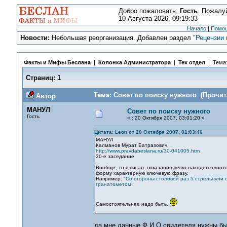
Добро пожаловать,
Гость
. Пожалу
10 Августа 2026, 09:19:33
Начало
|
Помо
Новости:
Небольшая реорганизация. Добавлен раздел
"Рецензии 
Факты и Мифы Беслана
|
Колонка Администратора
|
Тех отдел
| Тема
Страниц:
1
Тема: Совет по поиску нужного (Прочита
Автор
МАНУЛ
Совет по поиску нужного
Гость
«
:
20 Октября 2007, 03:01:20 »
Цитата: Leon от 20 Октября 2007, 01:03:46
МАНУЛ
Калманов Мурат Батразович.
http://www.pravdabeslana.ru/30-041005.htm
30-е заседание
Вообще, то я писал: показания легко находятся конт
форму характерную ключевую фразу.
Например: "
Со стороны столовой раз 5 стрельнули 
гранатометом.
Самостоятельнее надо быть.
да мне данные,Ф.И.О,свидетеля нужны был