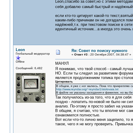
Leon,спасибо за совет,но с этими методам
себя добавлю самый быстрый и надёжный
если кто-то цитирует какой-то текст,взяты
каким-либо причинам он не догадался поме
надёжней,т.к. при текстовом поиске в сет
идентичный источник...а иногда это очень 
Leon
Re: Совет по поиску нужного
Глобальный модератор
«
Ответ #3 :
20 Октября 2007, 04:38:47 »
Offline
МАНУЛ
Сообщений: 6,482
Я понимаю, что твой способ - самый луч
НО. Если ты следил за развитием форума п
является продолжением топика про столов
Цитировать
В общем, я уже с ног валюсь. Пока что прикрепляю с
http://www.reyndar.org/~reyndar1/stolovaia.txt
В файле не указаны заседания и фамилии, но вы без
Так получилось из-за того, что я для себ
поздно - лопатить по-новой не было ни си
анализ. По-этому я просто забил на указа
В общем, я считаю, что ты вполне мог сам 
ознакомился полностью.
Вот если что-то лично меня зацепило, то 
такое, чего я не могу проверить. Привычка