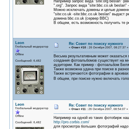
Например запрос вида "site:org beslan" (в
".org". Запрос вида "site:bbc.co.uk beslan"
Можно исключать домены и целые доменны
"site:co.uk -site:bbc.co.uk beslan" выдаст
домена bbc.co.uk (сервер BBC)
В общем, есть возможность получить те ре
Leon
Re: Совет по поиску нужного
Глобальный модератор
«
Ответ #10 :
26 Октября 2007, 08:27:37 »
Offline
Весьма результативным может оказаться 
создания фотоальбомов существует на мн
Сообщений: 6,482
аудитории. Как пример - фотоальбом Беля
Также возможна удача при поиске в разно
Также встречаются фотографии в архивах 
В общем, при поиске нужно включать гол
Leon
Re: Совет по поиску нужного
Глобальный модератор
«
Ответ #11 :
26 Октября 2007, 08:54:07 »
Offline
Например на одной из таких фотобирж наш
http://pro.corbis.com/
Сообщений: 6,482
для просмотра больших фотографий надо 