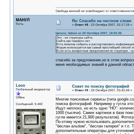
Свобода мнений не освобождает от ответственности 
МАНУЛ
Re: Спасибо на честном слове
Гость
«
Ответ #8 :
23 Октября 2007, 02:17:29 »
Цитата: Admin от 20 Октября 2007, 18:52:36
Это - не структура сайта.
Сайта как такового нет.
Есть попытка собрать и рассортировать информацию, 
Форум используется как самый простейший способ эт
Если есть конкретные предложения по структуре -
пр
спасибо за предложение,но в этом вопросе
меня необходимых знаний в данной област
Leon
Совет по поиску фотографий
Глобальный модератор
«
Ответ #9 :
26 Октября 2007, 03:42:49 »
Offline
Многие поисковые сервисы (типа google.c
поиска фотографий. Например у гугла это
Сообщений: 6,482
Ищут неплохо, но есть одно "НО": количе
1000 (тысячи). Самих картинок в базе пои
гугле имеется 21,900 результатов). Фотогр
По-этому нужно использовать дополнитель
"беслан альбом", "беслан галерея" и т.п.
дополнительные операторы для уточнений