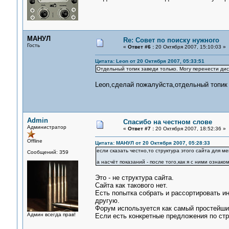
МАНУЛ
Re: Совет по поиску нужного
Гость
«
Ответ #6 :
20 Октября 2007, 15:10:03 »
Цитата: Leon от 20 Октября 2007, 05:33:51
Отдельный топик заведи только. Могу перенести диск
Leon,сделай пожалуйста,отдельный топик
Admin
Спасибо на честном слове
Администратор
«
Ответ #7 :
20 Октября 2007, 18:52:36 »
Offline
Цитата: МАНУЛ от 20 Октября 2007, 05:28:33
если сказать честно,то структура этого сайта для ме
Сообщений: 359
а насчёт показаний - после того,как я с ними ознако
Это - не структура сайта.
Сайта как такового нет.
Есть попытка собрать и рассортировать и
другую.
Форум используется как самый простейший
Админ всегда прав!
Если есть конкретные предложения по стр