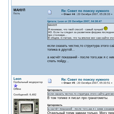
МАНУЛ
Re: Совет по поиску нужного
Гость
«
Ответ #4 :
20 Октября 2007, 05:28:33 »
Цитата: Leon от 20 Октября 2007, 04:38:47
МАНУЛ
Я понимаю, что твой способ - самый лучший
НО. Если ты следил за развитием форума последние 
про столовую...
В общем, я считаю, что ты вполне мог сам найти эти 
если сказать честно,то структура этого с
топика в другой...
а насчёт показаний - после того,как я с 
спать пойду...
Leon
Re: Совет по поиску нужного
Глобальный модератор
«
Ответ #5 :
20 Октября 2007, 05:33:51 »
Offline
Цитировать
если сказать честно,то структура этого сайта для ме
Сообщений: 6,482
В том топике я писал про гранатометы.
Цитировать
а насчёт показаний - после того,как я с ними ознако
Отдельный топик заведи только. Могу пер