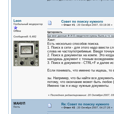
Leon
Совет по поиску нужного
Глобальный модератор
«
Ответ #1 :
20 Октября 2007, 03:19:36 »
Offline
Цитировать
да мне данные,Ф.И.О,свидетеля нужны были,а то за
Сообщений: 6,482
Хинт:
Есть несколько способов поиска.
1. Поиск в сети - для этого надо ввести с
слова не частоупотребимые. Введя точную
2. Поиск в документах на компе. Это когд
находишь документ с точным вхождением.
3. Поиск в документе - CTRL+F и далее и
Если понимать, что именно ты ищешь, то в
зы. Например, что бы найти все документы
потому, что окончание может быть любое (а
Именно так я и ищу нужные документы.
«
Последнее редактирование: 20 Октября 2007, 03
МАНУЛ
Re: Совет по поиску нужного
Гость
«
Ответ #2 :
20 Октября 2007, 04:27:26 »