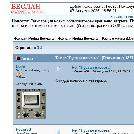
Добро пожаловать,
Гость
. Пожалу
07 Августа 2026, 18:56:21
Начало
|
Помо
Новости:
Регистрация новых пользователей временно закрыта. По
мысли и пр. можно также оставить (без регистрации) в ЖЖ
ivanov
Факты и Мифы Беслана
|
Факты и Мифы Беслана
|
Разные мифы
(Мод
Страниц:
«
1
2
Тема: "Пустая кассета" (Прочитано 12279
Автор
Leon
Re: "Пустая кассета"
Глобальный модератор
«
Ответ #30 :
28 Августа 2012, 22:30:09 »
Offline
Откуда взялось - неведомо.
Сообщений: 6,482
Fedor73
Re: "Пустая кассета"
Новый человек