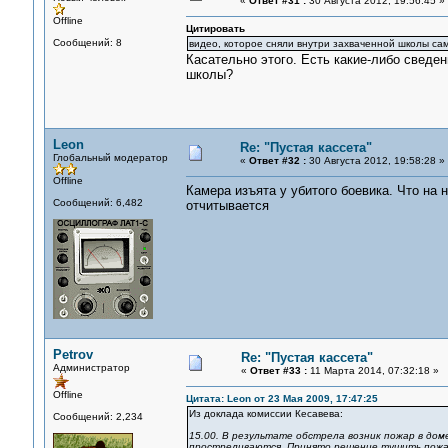
«
Ответ #31 :
30 Августа 2012, 19:56:45 »
Offline
Цитировать
Сообщений: 8
видео, которое сняли внутри захваченной школы са
Касательно этого. Есть какие-либо сведен
школы?
Leon
Re: "Пустая кассета"
Глобальный модератор
«
Ответ #32 :
30 Августа 2012, 19:58:28 »
Offline
Камера изъята у убитого боевика. Что на н
Сообщений: 6,482
отчитывается
Petrov
Re: "Пустая кассета"
Администратор
«
Ответ #33 :
11 Марта 2014, 07:32:18 »
Offline
Цитата: Leon от 23 Мая 2009, 17:47:25
Из доклада комиссии Кесавева:
Сообщений: 2,234
15.00. В результате обстрела возник пожар в дом
простреливаются. Принято решение тушить пожар