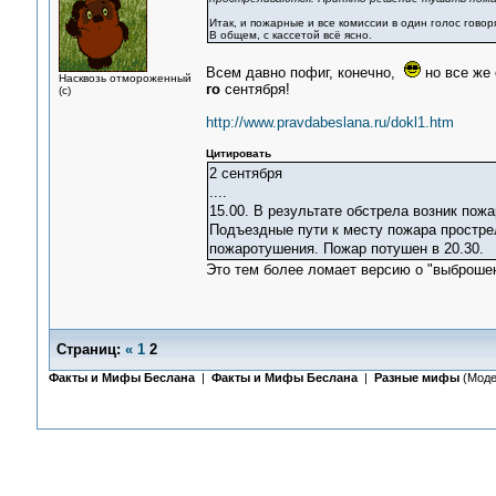
Итак, и пожарные и все комиссии в один голос говоря
В общем, с кассетой всё ясно.
Всем давно пофиг, конечно,
но все же 
Насквозь отмороженный
го
сентября!
(с)
http://www.pravdabeslana.ru/dokl1.htm
Цитировать
2 сентября
....
15.00. В результате обстрела возник пож
Подъездные пути к месту пожара простр
пожаротушения. Пожар потушен в 20.30.
Это тем более ломает версию о "выброшен
Страниц:
«
1
2
Факты и Мифы Беслана
|
Факты и Мифы Беслана
|
Разные мифы
(Моде