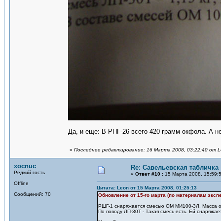
Да, и еще: В РПГ-26 всего 420 грамм окфола. А н
«
Последнее редактирование: 16 Марта 2008, 03:22:40 от 
xocnuc
Re: Савельевская табличка
Редкий гость
«
Ответ #10 :
15 Марта 2008, 15:59:
Offline
Цитата: Leon от 15 Марта 2008, 01:25:13
Сообщений: 70
Обновление от 15-го марта (по материалам эксп
РШГ-1 снаряжается смесью ОМ МИ100-3Л. Масса огне
По поводу ЛП-30Т - Такая смесь есть. Ей снаряжае