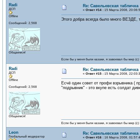
Radi
Re: Савельевская табличка
ДСП
«
Ответ #14 :
15 Марта 2008, 20:06:
Offline
Этого добра всегда было много ВЕЗДЕ, т.
Сообщений: 2,568
Общаемся!
Если бы у меня были казаки, я завоевал бы мир (с)
Radi
Re: Савельевская табличка
ДСП
«
Ответ #15 :
15 Марта 2008, 22:03:
Offline
Есчё один совет от профи взрывника ( п
Сообщений: 2,568
"подрывник" - это вкупе есть солдат див
Общаемся!
Если бы у меня были казаки, я завоевал бы мир (с)
Leon
Re: Савельевская табличка
Глобальный модератор
«
Ответ #16 :
16 Марта 2008, 01:57: