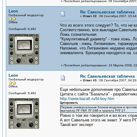
«
Последнее редактирование: 06 Сентября 2007,
Leon
Re: Савельевская табличка
Глобальный модератор
«
Ответ #2 :
06 Сентября 2007, 03:44
Offline
Что из всего этого следует? То, что ни 
Сообщений: 6,482
Соответственно, все выкладки Савельева
Ложь сознательная.
"Кумулятивный диаметр" - тоже ложь. Л
Савельев - лжец. Литвинович, тиражирую
Напомню, что Литвинович недавно издала
эквивалента. Брошюрка находится на са
«
Последнее редактирование: 16 Марта 2008, 01
Leon
Re: Савельевская табличка
Глобальный модератор
«
Ответ #3 :
06 Сентября 2007, 04:26
Offline
Еще небольшое дополнение про Савелье
Сообщений: 6,482
Цитата с сайта "Базальта" - разработчик
http://www.bazalt.ru/bl-boy.htm
Цитировать
Первым универсальным блоком-модулем в противо
выстрелы ПГ-7ВР, ПГ-29В и граната РПГ-27.
Ровно о том же говорится и во всех спр
А вот Савельев этого не знает. У него
Такой вот эксперт