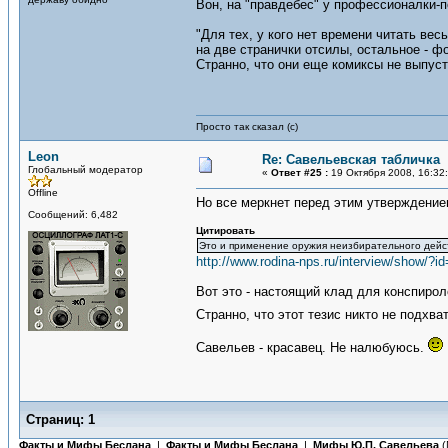
Вон, на "правдебес" у профессионалки-п
"Для тех, у кого нет времени читать ве
на две странички отсилы, остальное - фо
Странно, что они еще комиксы не выпуст
Просто так сказал (с)
Leon
Re: Савельевская табличка
Глобальный модератор
«
Ответ #25 :
19 Октября 2008, 16:32
Offline
Но все меркнет перед этим утверждение
Сообщений: 6,482
Цитировать
Это и применение оружия неизбирательного действ
http://www.rodina-nps.ru/interview/show/?i
Вот это - настоящий клад для конспир
Странно, что этот тезис никто не подхв
Савельев - красавец. Не налюбуюсь.
Страниц:
1
Факты и Мифы Беслана
|
Факты и Мифы Беслана
|
Мифы Ю.П. Савельева
(