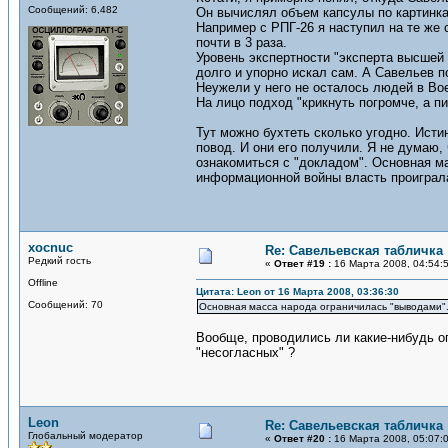
Сообщений: 6,482
Он вычислял объем капсулы по картинка
Например с РПГ-26 я наступил на те же
почти в 3 раза.
Уровень экспертности "эксперта высшей 
долго и упорно искал сам. А Савельев п
Неужели у него не осталось людей в Во
На лицо подход "крикнуть погромче, а пи
Тут можно бухтеть сколько угодно. Ист
повод. И они его получили. Я не думаю,
ознакомиться с "докладом". Основная ма
информационной войны власть проиграл
xocnuc
Re: Савельевская табличка
Редкий гость
«
Ответ #19 :
16 Марта 2008, 04:54:
Offline
Цитата: Leon от 16 Марта 2008, 03:36:30
Сообщений: 70
Основная масса народа ограничилась "выводами". 
Вообще, проводились ли какие-нибудь о
"несогласных" ?
Leon
Re: Савельевская табличка
Глобальный модератор
«
Ответ #20 :
16 Марта 2008, 05:07: