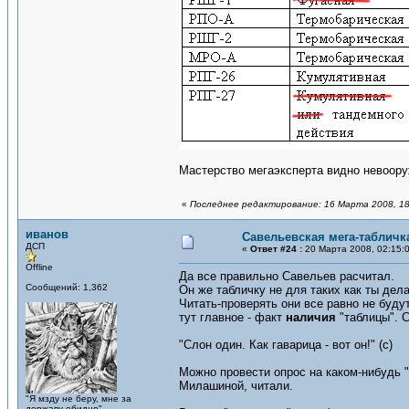
Мастерство мегаэксперта видно невоор
«
Последнее редактирование: 16 Марта 2008, 18
иванов
Савельевская мега-табличк
ДСП
«
Ответ #24 :
20 Марта 2008, 02:15:
Offline
Да все правильно Савельев расчитал.
Сообщений: 1,362
Он же табличку не для таких как ты дел
Читать-проверять они все равно не будут
тут главное - факт
наличия
"таблицы". С
"Слон один. Как гаварица - вот он!" (с)
Можно провести опрос на каком-нибудь 
Милашиной, читали.
"Я мзду не беру, мне за
державу обидно"