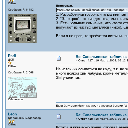
Offline
Цитировать
Сообщений: 6,482
Магниево-алюминиевый сплав, или т.н. "электрон"
1. Разработчики говорят, что магния там
2. "Электрон" - это из детства, мы точи
3. Есть большие сомнения, что кто-то с
получают из чистых металлов (имхо). Сп
Если я не прав, то требуется источник з
Radi
Re: Савельевская табличка
ДСП
«
Ответ #17 :
16 Марта 2008, 02:12:
Offline
На источник ссылаться не буду, т.к. не 
Сообщений: 2,568
много всякой хим.лабуды, кроме металл
ЗЫ учили так.
Общаемся!
Если бы у меня были казаки, я завоевал бы мир (с)
Leon
Re: Савельевская табличка
Глобальный модератор
«
Ответ #18 :
16 Марта 2008, 03:36:
Offline
Кстати, я примерно понял, откуда Саве