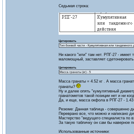
Седьмая строка:
Цитировать
Тип боевой части - Кумулятивная или тандемного 
Ни какого "или" там нет. РПГ-27 - имее
маломощный, заставляет сдетонировать т
Цитировать
Масса гранаты (кг) - 5
Масса гранаты = 4.52 кг . А масса грана
гранаты?
Ну и далее опять "кумулятивный диаметр
гранатометов такой позиции нет и ни ког
Да, и еще, масса окфола в РПГ-27 - 1.43
Резюме: Данная таблица - совершенно ди
Переврано все, что можно и напихано ди
Мастерство "ведущего специалиста по вз
За такую табличку он сам бы наверное п
Использованные источники: