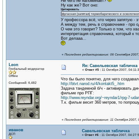
Ни чего не напоминает?
Ну как же? Вот оно:
Цитировать
фугасная (запятая) термобарического и осколочно
У профессора всё, что через запятую - 
А между тем, речь в справочнике - про 
О чем это говорит? Только о том, что хв
интерпретация справочника, который к т
Вот делааа...
«
Последнее редактирование: 06 Сентября 2007,
Leon
Re: Савельевская табличка
Глобальный модератор
«
Ответ #5 :
11 Октября 2007, 04:11:
Offline
Что бы было понятно, для чего создавал
Сообщений: 6,482
http://btvt.narod.ru/4/kontakt5_.htm
Задача тандемной б/ч - активировать ди
фильме про РПГ:
http://www.reyndar.org/~reyndar1/rpg-7-udar
Т.к. фильм весит 360 метров, то попро
«
Последнее редактирование: 11 Октября 2007, 
иванов
Савельевская табличка
ДСП
«
Ответ #6 :
11 Октября 2007, 04:27: