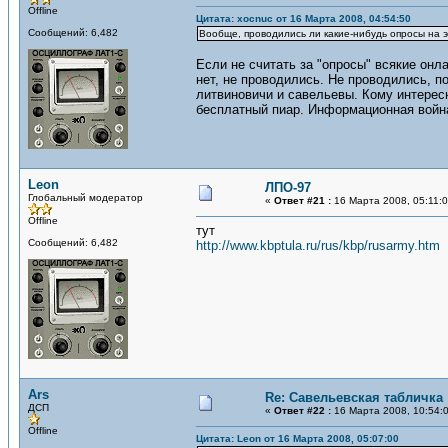
Offline
Цитата: xocnuc от 16 Марта 2008, 04:54:50
Сообщений: 6,482
Вообще, проводились ли какие-нибудь опросы на э
Если не считать за "опросы" всякие онл
нет, не проводились. Не проводились, п
литвиновичи и савельевы. Кому интерес
бесплатный пиар. Информационная война
Leon
ЛПО-97
Глобальный модератор
«
Ответ #21 :
16 Марта 2008, 05:11:0
Offline
тут
Сообщений: 6,482
http://www.kbptula.ru/rus/kbp/rusarmy.htm
Ars
Re: Савельевская табличка
ДСП
«
Ответ #22 :
16 Марта 2008, 10:54:
Offline
Цитата: Leon от 16 Марта 2008, 05:07:00