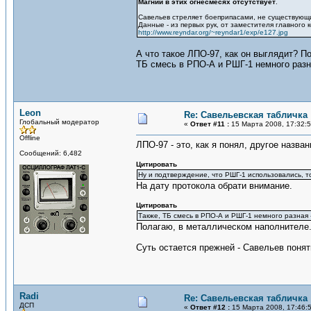
Магний в этих огнесмесях отсутствует
.
Савельев стреляет боеприпасами, не существующ
Данные - из первых рук, от заместителя главного 
http://www.reyndar.org/~reyndar1/exp/e127.jpg
А что такое ЛПО-97, как он выглядит? П
ТБ смесь в РПО-А и РШГ-1 немного разн
Leon
Re: Савельевская табличка
Глобальный модератор
«
Ответ #11 :
15 Марта 2008, 17:32:5
Offline
ЛПО-97 - это, как я понял, другое назван
Сообщений: 6,482
Цитировать
Ну и подтверждение, что РШГ-1 использовались, т
На дату протокола обрати внимание.
Цитировать
Также, ТБ смесь в РПО-А и РШГ-1 немного разная 
Полагаю, в металлическом наполнителе.
Суть остается прежней - Савельев поняти
Radi
Re: Савельевская табличка
ДСП
«
Ответ #12 :
15 Марта 2008, 17:46: