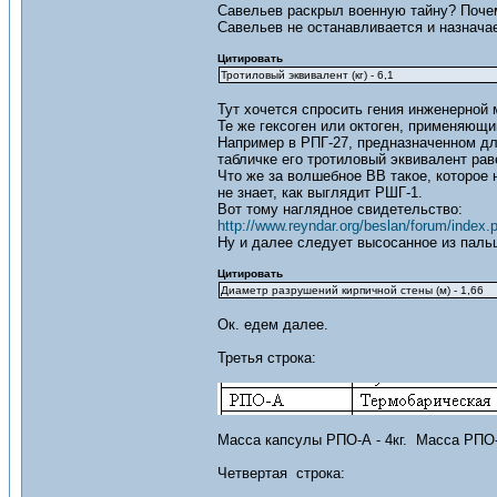
Савельев раскрыл военную тайну? Поче
Савельев не останавливается и назнача
Цитировать
Тротиловый эквивалент (кг) - 6,1
Тут хочется спросить гения инженерной 
Те же гексоген или октоген, применяющи
Например в РПГ-27, предназначенном дл
табличке его тротиловый эквивалент раве
Что же за волшебное ВВ такое, которое 
не знает, как выглядит РШГ-1.
Вот тому наглядное свидетельство:
http://www.reyndar.org/beslan/forum/index.p
Ну и далее следует высосанное из паль
Цитировать
Диаметр разрушений кирпичной стены (м) - 1,66
Ок. едем далее.
Третья строка:
Масса капсулы РПО-А - 4кг. Масса РПО-А
Четвертая строка: