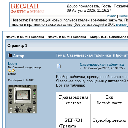
Добро пожаловать,
Гость
. Пожалу
09 Августа 2026, 11:16:27
Начало
|
Помо
Новости:
Регистрация новых пользователей временно закрыта. По
мысли и пр. можно также оставить (без регистрации) в ЖЖ
ivanov
Факты и Мифы Беслана
|
Факты и Мифы Беслана
|
Мифы Ю.П. Савельева
Страниц:
1
Тема: Савельевская табличка (Прочита
Автор
Leon
Савельевская табличка
Глобальный модератор
«
:
05 Сентября 2007, 23:34:25 »
Offline
Разбор таблички, приведенной в части п
Сообщений: 6,482
Я заранее прошу прощения у читателей з
Вот эта таблица: