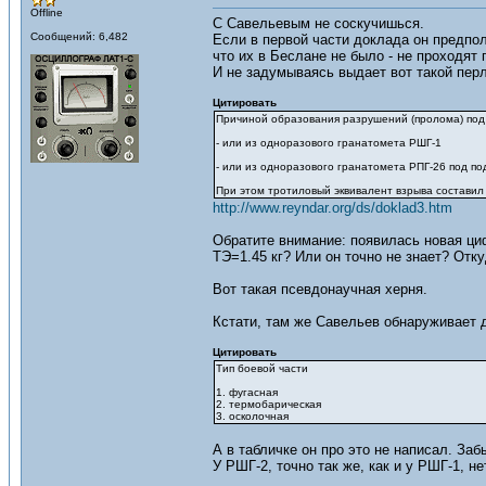
Offline
С Савельевым не соскучишься.
Сообщений: 6,482
Если в первой части доклада он предпол
что их в Беслане не было - не проходят
И не задумываясь выдает вот такой перл
Цитировать
Причиной образования разрушений (пролома) под 
- или из одноразового гранатомета РШГ-1
- или из одноразового гранатомета РПГ-26 под по
При этом тротиловый эквивалент взрыва составил от
http://www.reyndar.org/ds/doklad3.htm
Обратите внимание: появилась новая цифр
ТЭ=1.45 кг? Или он точно не знает? Отку
Вот такая псевдонаучная херня.
Кстати, там же Савельев обнаруживает д
Цитировать
Тип боевой части
1. фугасная
2. термобарическая
3. осколочная
А в табличке он про это не написал. Заб
У РШГ-2, точно так же, как и у РШГ-1, н