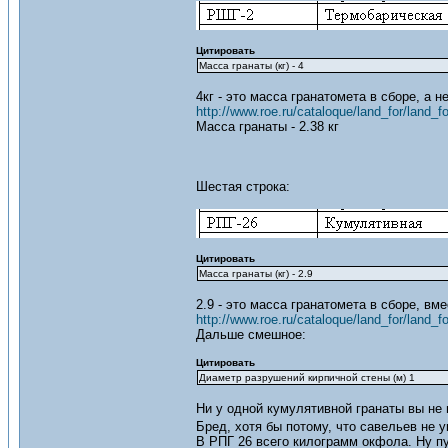
Цитировать
Масса гранаты (кг) - 4
4кг - это масса гранатомета в сборе, а н
http://www.roe.ru/cataloque/land_for/land_f
Масса гранаты - 2.38 кг
Шестая строка:
Цитировать
Масса гранаты (кг) - 2.9
2.9 - это масса гранатомета в сборе, вм
http://www.roe.ru/cataloque/land_for/land_f
Дальше смешное:
Цитировать
Диаметр разрушений кирпичной стены (м) 1
Ни у одной кумулятивной гранаты вы не н
Бред, хотя бы потому, что савельев не
В РПГ 26 всего килограмм окфола. Ну пу