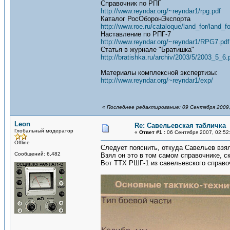
Справочник по РПГ
http://www.reyndar.org/~reyndar1/rpg.pdf
Каталог РосОборонЭкспорта
http://www.roe.ru/cataloque/land_for/land_f
Наставление по РПГ-7
http://www.reyndar.org/~reyndar1/RPG7.pdf
Статья в журнале "Братишка"
http://bratishka.ru/archiv/2003/5/2003_5_6.
Материалы комплексной экспертизы:
http://www.reyndar.org/~reyndar1/exp/
«
Последнее редактирование: 09 Сентября 2009,
Leon
Re: Савельевская табличка
Глобальный модератор
«
Ответ #1 :
06 Сентября 2007, 02:52
Offline
Следует пояснить, откуда Савельев взя
Сообщений: 6,482
Взял он это в том самом справочнике, ск
Вот ТТХ РШГ-1 из савельевского справо