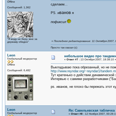
Offline
сделаем...
Сообщений: 1,362
ванов
PS. и
я
пофиксил
"Я мзду не беру, мне за
«
Последнее редактирование: 11 Октября 2007, 
державу обидно"
Просто так сказал (с)
Leon
небольшое видео про тандем
Глобальный модератор
«
Ответ #7 :
13 Октября 2007, 18:38:10 
Offline
Выкладываю пока обрезанный, но не пожа
Сообщений: 6,482
http://www.reyndar.org/~reyndar1/tandem.
Тут кратенько о действии динамической 
Интервью с самими разработчиками ("Ба
ps. иванов, не плохо бы пережать этот 
Leon
Re: Савельевская табличка
Глобальный модератор
«
Ответ #8 :
12 Ноября 2007, 00:26:1