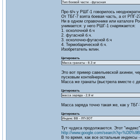
Тип боевой части - фугасная
Про б/ч у РШГ-1 говорилось неоднократно
От ТБГ-7 взята боевая часть, а от РПГ-2
Ни в одном справочнике или каталоге Ро
унимается: у него РШГ-1 снаряжается:
1. осколочной б.ч
2. фугасной б.ч.
3. осколочно-фугасной б.ч
4. Термобарической б.ч.
Изобретатель млин.
Цитировать
Масса гранаты - 8.3 кг
Это вот пример савельевской ахинеи, чер
пусковым контейнером.
Масса же гранаты (выстрела вместе с двиг
Цитировать
масса заряда - 2,9 кг
Масса заряда точно такая же, как у ТБГ-
Цитировать
Индекс ВВ - ЛП-ЗОТ
Тут чудеса продолжаются. Этот "индекс"
http://www.google.com/search?q=%
В то время, как все остальные индексы -