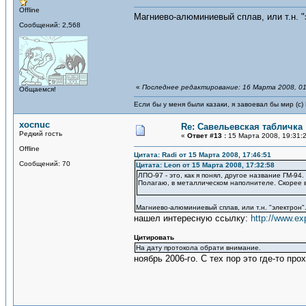
Offline
Магниево-алюминиевый сплав, или т.н. "
Сообщений: 2,568
«
Последнее редактирование: 16 Марта 2008, 01
Общаемся!
Если бы у меня были казаки, я завоевал бы мир (с)
xocnuc
Re: Савельевская табличка
Редкий гость
«
Ответ #13 :
15 Марта 2008, 19:31:
Offline
Цитата: Radi от 15 Марта 2008, 17:46:51
Сообщений: 70
Цитата: Leon от 15 Марта 2008, 17:32:58
ЛПО-97 - это, как я понял, другое название ГМ-94.
Полагаю, в металлическом наполнителе. Скорее 
Магниево-алюминиевый сплав, или т.н. "электрон"
нашел интересную ссылку:
http://www.ex
Цитировать
На дату протокола обрати внимание.
ноябрь 2006-го. С тех пор это где-то пр