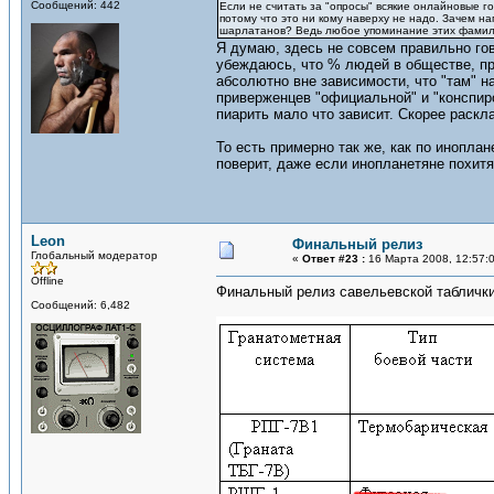
Сообщений: 442
Если не считать за "опросы" всякие онлайновые го
потому что это ни кому наверху не надо. Зачем н
шарлатанов? Ведь любое упоминание этих фамили
Я думаю, здесь не совсем правильно го
убеждаюсь, что % людей в обществе, п
абсолютно вне зависимости, что "там" 
приверженцев "официальной" и "конспиро
пиарить мало что зависит. Скорее раск
То есть примерно так же, как по иноплан
поверит, даже если инопланетяне похитя
Leon
Финальный релиз
Глобальный модератор
«
Ответ #23 :
16 Марта 2008, 12:57:
Offline
Финальный релиз савельевской таблички
Сообщений: 6,482