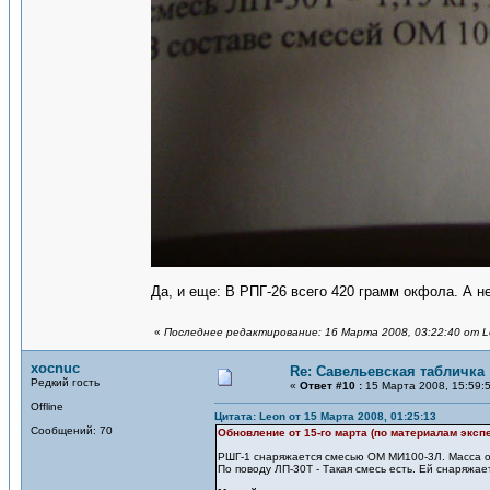
Да, и еще: В РПГ-26 всего 420 грамм окфола. А н
«
Последнее редактирование: 16 Марта 2008, 03:22:40 от 
xocnuc
Re: Савельевская табличка
Редкий гость
«
Ответ #10 :
15 Марта 2008, 15:59:
Offline
Цитата: Leon от 15 Марта 2008, 01:25:13
Сообщений: 70
Обновление от 15-го марта (по материалам эксп
РШГ-1 снаряжается смесью ОМ МИ100-3Л. Масса огне
По поводу ЛП-30Т - Такая смесь есть. Ей снаряжае