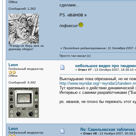
Offline
сделаем...
Сообщений: 1,362
ванов
PS. и
я
пофиксил
"Я мзду не беру, мне за
«
Последнее редактирование: 11 Октября 2007, 
державу обидно"
Просто так сказал (с)
Leon
небольшое видео про тандем
Глобальный модератор
«
Ответ #7 :
13 Октября 2007, 18:38:10 
Offline
Выкладываю пока обрезанный, но не пожа
Сообщений: 6,482
http://www.reyndar.org/~reyndar1/tandem.
Тут кратенько о действии динамической 
Интервью с самими разработчиками ("Ба
ps. иванов, не плохо бы пережать этот 
Leon
Re: Савельевская табличка
Глобальный модератор
«
Ответ #8 :
12 Ноября 2007, 00:26:1