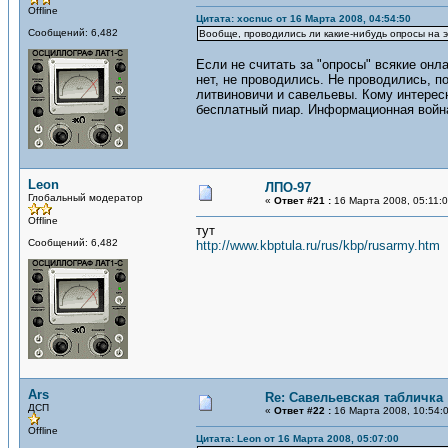
Offline
Цитата: xocnuc от 16 Марта 2008, 04:54:50
Сообщений: 6,482
Вообще, проводились ли какие-нибудь опросы на э
Если не считать за "опросы" всякие онл
нет, не проводились. Не проводились, п
литвиновичи и савельевы. Кому интерес
бесплатный пиар. Информационная война
Leon
ЛПО-97
Глобальный модератор
«
Ответ #21 :
16 Марта 2008, 05:11:0
Offline
тут
Сообщений: 6,482
http://www.kbptula.ru/rus/kbp/rusarmy.htm
Ars
Re: Савельевская табличка
ДСП
«
Ответ #22 :
16 Марта 2008, 10:54:
Offline
Цитата: Leon от 16 Марта 2008, 05:07:00