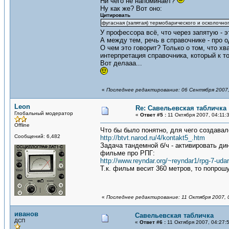
Ни чего не напоминает?
Ну как же? Вот оно:
Цитировать
фугасная (запятая) термобарического и осколочно
У профессора всё, что через запятую - 
А между тем, речь в справочнике - про 
О чем это говорит? Только о том, что хв
интерпретация справочника, который к т
Вот делааа...
«
Последнее редактирование: 06 Сентября 2007,
Leon
Re: Савельевская табличка
Глобальный модератор
«
Ответ #5 :
11 Октября 2007, 04:11:
Offline
Что бы было понятно, для чего создавал
Сообщений: 6,482
http://btvt.narod.ru/4/kontakt5_.htm
Задача тандемной б/ч - активировать ди
фильме про РПГ:
http://www.reyndar.org/~reyndar1/rpg-7-udar
Т.к. фильм весит 360 метров, то попро
«
Последнее редактирование: 11 Октября 2007, 
иванов
Савельевская табличка
ДСП
«
Ответ #6 :
11 Октября 2007, 04:27: