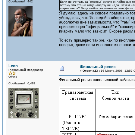
Сообщений: 442
Если не считать за "опросы" всякие онлайновые го
потому что это ни кому наверху не надо. Зачем н
шарлатанов? Ведь любое упоминание этих фамили
Я думаю, здесь не совсем правильно го
убеждаюсь, что % людей в обществе, п
абсолютно вне зависимости, что "там" 
приверженцев "официальной" и "конспиро
пиарить мало что зависит. Скорее раск
То есть примерно так же, как по иноплан
поверит, даже если инопланетяне похитя
Leon
Финальный релиз
Глобальный модератор
«
Ответ #23 :
16 Марта 2008, 12:57:
Offline
Финальный релиз савельевской таблички
Сообщений: 6,482