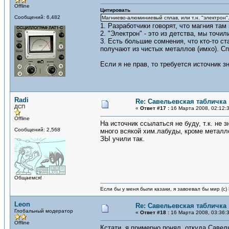
Offline
Цитировать
Сообщений: 6,482
Магниево-алюминиевый сплав, или т.н. "электрон"
1. Разработчики говорят, что магния там
2. "Электрон" - это из детства, мы точи
3. Есть большие сомнения, что кто-то с
получают из чистых металлов (имхо). Сп
Если я не прав, то требуется источник з
Radi
Re: Савельевская табличка
ДСП
«
Ответ #17 :
16 Марта 2008, 02:12:
Offline
На источник ссылаться не буду, т.к. не 
Сообщений: 2,568
много всякой хим.лабуды, кроме металл
ЗЫ учили так.
Общаемся!
Если бы у меня были казаки, я завоевал бы мир (с)
Leon
Re: Савельевская табличка
Глобальный модератор
«
Ответ #18 :
16 Марта 2008, 03:36:
Offline
Кстати, я примерно понял, откуда Саве