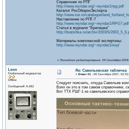
Справочник по РПГ
http://www.reyndar.org/~reyndar1/rpg.pdf
Каталог РосОборонЭкспорта
http://www.roe.ru/cataloque/land_for/land_f
Наставление по РПГ-7
http://www.reyndar.org/~reyndar1/RPG7.pdf
Статья в журнале "Братишка"
http://bratishka.ru/archiv/2003/5/2003_5_6.
Материалы комплексной экспертизы:
http://www.reyndar.org/~reyndar1/exp/
«
Последнее редактирование: 09 Сентября 2009,
Leon
Re: Савельевская табличка
Глобальный модератор
«
Ответ #1 :
06 Сентября 2007, 02:52
Offline
Следует пояснить, откуда Савельев взя
Сообщений: 6,482
Взял он это в том самом справочнике, ск
Вот ТТХ РШГ-1 из савельевского справо