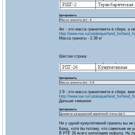
Цитировать
Масса гранаты (кг) - 4
4кг - это масса гранатомета в сборе, а н
http://www.roe.ru/cataloque/land_for/land_f
Масса гранаты - 2.38 кг
Шестая строка:
Цитировать
Масса гранаты (кг) - 2.9
2.9 - это масса гранатомета в сборе, вм
http://www.roe.ru/cataloque/land_for/land_f
Дальше смешное:
Цитировать
Диаметр разрушений кирпичной стены (м) 1
Ни у одной кумулятивной гранаты вы не н
Бред, хотя бы потому, что савельев не
В РПГ 26 всего килограмм окфола. Ну пу