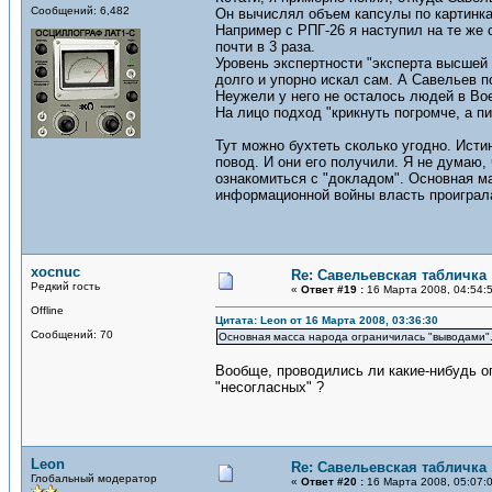
Сообщений: 6,482
Он вычислял объем капсулы по картинка
Например с РПГ-26 я наступил на те же
почти в 3 раза.
Уровень экспертности "эксперта высшей 
долго и упорно искал сам. А Савельев п
Неужели у него не осталось людей в Во
На лицо подход "крикнуть погромче, а пи
Тут можно бухтеть сколько угодно. Ист
повод. И они его получили. Я не думаю,
ознакомиться с "докладом". Основная ма
информационной войны власть проиграл
xocnuc
Re: Савельевская табличка
Редкий гость
«
Ответ #19 :
16 Марта 2008, 04:54:
Offline
Цитата: Leon от 16 Марта 2008, 03:36:30
Сообщений: 70
Основная масса народа ограничилась "выводами". 
Вообще, проводились ли какие-нибудь о
"несогласных" ?
Leon
Re: Савельевская табличка
Глобальный модератор
«
Ответ #20 :
16 Марта 2008, 05:07: