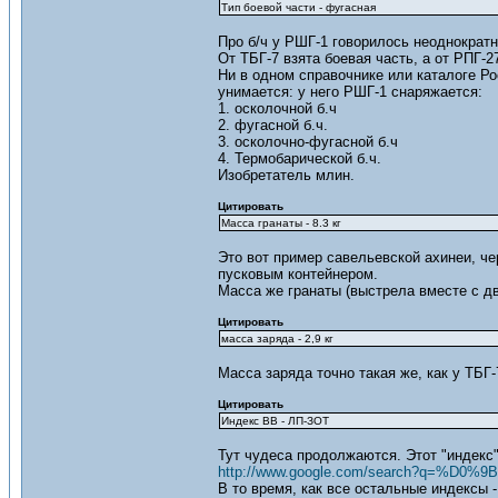
Тип боевой части - фугасная
Про б/ч у РШГ-1 говорилось неоднократно
От ТБГ-7 взята боевая часть, а от РПГ-2
Ни в одном справочнике или каталоге Ро
унимается: у него РШГ-1 снаряжается:
1. осколочной б.ч
2. фугасной б.ч.
3. осколочно-фугасной б.ч
4. Термобарической б.ч.
Изобретатель млин.
Цитировать
Масса гранаты - 8.3 кг
Это вот пример савельевской ахинеи, чер
пусковым контейнером.
Масса же гранаты (выстрела вместе с двиг
Цитировать
масса заряда - 2,9 кг
Масса заряда точно такая же, как у ТБГ-
Цитировать
Индекс ВВ - ЛП-ЗОТ
Тут чудеса продолжаются. Этот "индекс"
http://www.google.com/search?q=%
В то время, как все остальные индексы -