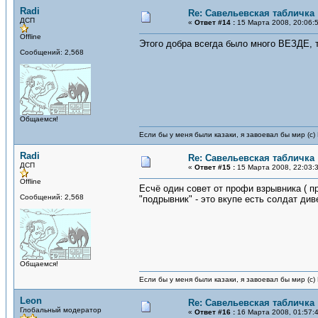
Radi
Re: Савельевская табличка
ДСП
«
Ответ #14 :
15 Марта 2008, 20:06:
Offline
Этого добра всегда было много ВЕЗДЕ, т.
Сообщений: 2,568
Общаемся!
Если бы у меня были казаки, я завоевал бы мир (с)
Radi
Re: Савельевская табличка
ДСП
«
Ответ #15 :
15 Марта 2008, 22:03:
Offline
Есчё один совет от профи взрывника ( п
Сообщений: 2,568
"подрывник" - это вкупе есть солдат див
Общаемся!
Если бы у меня были казаки, я завоевал бы мир (с)
Leon
Re: Савельевская табличка
Глобальный модератор
«
Ответ #16 :
16 Марта 2008, 01:57: