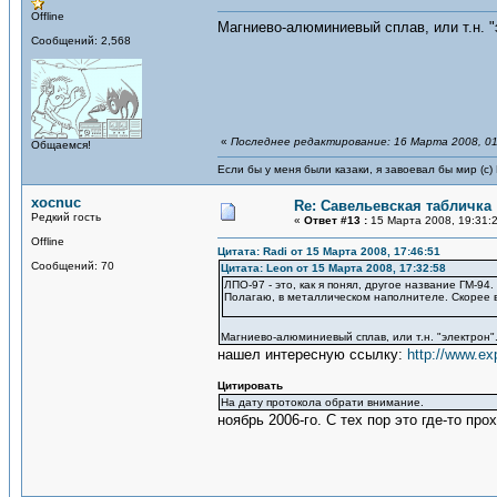
Offline
Магниево-алюминиевый сплав, или т.н. "
Сообщений: 2,568
«
Последнее редактирование: 16 Марта 2008, 01
Общаемся!
Если бы у меня были казаки, я завоевал бы мир (с)
xocnuc
Re: Савельевская табличка
Редкий гость
«
Ответ #13 :
15 Марта 2008, 19:31:
Offline
Цитата: Radi от 15 Марта 2008, 17:46:51
Сообщений: 70
Цитата: Leon от 15 Марта 2008, 17:32:58
ЛПО-97 - это, как я понял, другое название ГМ-94.
Полагаю, в металлическом наполнителе. Скорее 
Магниево-алюминиевый сплав, или т.н. "электрон"
нашел интересную ссылку:
http://www.ex
Цитировать
На дату протокола обрати внимание.
ноябрь 2006-го. С тех пор это где-то пр