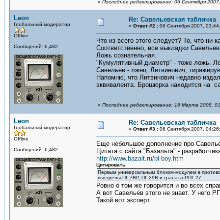
«
Последнее редактирование: 06 Сентября 2007,
Leon
Re: Савельевская табличка
Глобальный модератор
«
Ответ #2 :
06 Сентября 2007, 03:44
Offline
Что из всего этого следует? То, что ни 
Сообщений: 6,482
Соответственно, все выкладки Савельева
Ложь сознательная.
"Кумулятивный диаметр" - тоже ложь. Л
Савельев - лжец. Литвинович, тиражирую
Напомню, что Литвинович недавно издала
эквивалента. Брошюрка находится на са
«
Последнее редактирование: 16 Марта 2008, 01
Leon
Re: Савельевская табличка
Глобальный модератор
«
Ответ #3 :
06 Сентября 2007, 04:26
Offline
Еще небольшое дополнение про Савелье
Сообщений: 6,482
Цитата с сайта "Базальта" - разработчик
http://www.bazalt.ru/bl-boy.htm
Цитировать
Первым универсальным блоком-модулем в противо
выстрелы ПГ-7ВР, ПГ-29В и граната РПГ-27.
Ровно о том же говорится и во всех спр
А вот Савельев этого не знает. У него
Такой вот эксперт