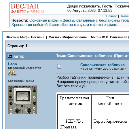
Добро пожаловать,
Гость
. Пожалу
06 Августа 2026, 07:13:53
Начало
|
Помо
Новости:
Основные мифы и факты, связанные с бесланским терак
Хронология событий 3 сентября по минутам в фотографиях.
Факты и Мифы Беслана
|
Факты и Мифы Беслана
|
Мифы Ю.П. Савельева
Страниц:
1
Тема: Савельевская табличка (Прочита
Автор
Leon
Савельевская табличка
Глобальный модератор
«
:
05 Сентября 2007, 23:34:25 »
Offline
Разбор таблички, приведенной в части п
Сообщений: 6,482
Я заранее прошу прощения у читателей з
Вот эта таблица: