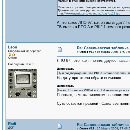
Магний в этих огнесмесях отсутствует
.
Савельев стреляет боеприпасами, не существующ
Данные - из первых рук, от заместителя главного 
http://www.reyndar.org/~reyndar1/exp/e127.jpg
А что такое ЛПО-97, как он выглядит? П
ТБ смесь в РПО-А и РШГ-1 немного разн
Leon
Re: Савельевская табличка
Глобальный модератор
«
Ответ #11 :
15 Марта 2008, 17:32:5
Offline
ЛПО-97 - это, как я понял, другое назван
Сообщений: 6,482
Цитировать
Ну и подтверждение, что РШГ-1 использовались, т
На дату протокола обрати внимание.
Цитировать
Также, ТБ смесь в РПО-А и РШГ-1 немного разная 
Полагаю, в металлическом наполнителе.
Суть остается прежней - Савельев поняти
Radi
Re: Савельевская табличка
ДСП
«
Ответ #12 :
15 Марта 2008, 17:46: