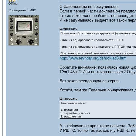
Offline
С Савельевым не соскучишься.
Сообщений: 6,482
Если в первой части доклада он предпол
что их в Беслане не было - не проходят
И не задумываясь выдает вот такой перл
Цитировать
Причиной образования разрушений (пролома) под 
- или из одноразового гранатомета РШГ-1
- или из одноразового гранатомета РПГ-26 под по
При этом тротиловый эквивалент взрыва составил от
http://www.reyndar.org/ds/doklad3.htm
Обратите внимание: появилась новая цифр
ТЭ=1.45 кг? Или он точно не знает? Отку
Вот такая псевдонаучная херня.
Кстати, там же Савельев обнаруживает д
Цитировать
Тип боевой части
1. фугасная
2. термобарическая
3. осколочная
А в табличке он про это не написал. Заб
У РШГ-2, точно так же, как и у РШГ-1, н