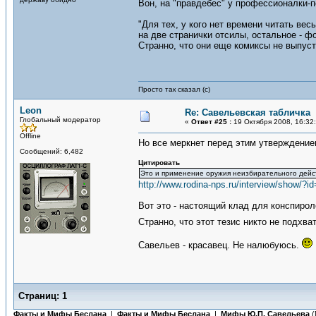
Вон, на "правдебес" у профессионалки-п
"Для тех, у кого нет времени читать ве
на две странички отсилы, остальное - фо
Странно, что они еще комиксы не выпуст
Просто так сказал (с)
Leon
Re: Савельевская табличка
Глобальный модератор
«
Ответ #25 :
19 Октября 2008, 16:32
Offline
Но все меркнет перед этим утверждение
Сообщений: 6,482
Цитировать
Это и применение оружия неизбирательного действ
http://www.rodina-nps.ru/interview/show/?i
Вот это - настоящий клад для конспир
Странно, что этот тезис никто не подхв
Савельев - красавец. Не налюбуюсь.
Страниц:
1
Факты и Мифы Беслана
|
Факты и Мифы Беслана
|
Мифы Ю.П. Савельева
(