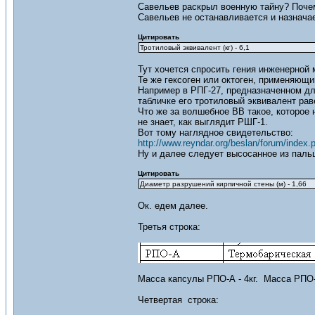
Савельев раскрыл военную тайну? Поче
Савельев не останавливается и назнача
Цитировать
Тротиловый эквивалент (кг) - 6,1
Тут хочется спросить гения инженерной 
Те же гексоген или октоген, применяющи
Например в РПГ-27, предназначенном дл
табличке его тротиловый эквивалент раве
Что же за волшебное ВВ такое, которое 
не знает, как выглядит РШГ-1.
Вот тому наглядное свидетельство:
http://www.reyndar.org/beslan/forum/index.p
Ну и далее следует высосанное из паль
Цитировать
Диаметр разрушений кирпичной стены (м) - 1,66
Ок. едем далее.
Третья строка:
Масса капсулы РПО-А - 4кг. Масса РПО-А
Четвертая строка: