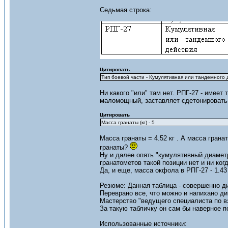
Седьмая строка:
Цитировать
Тип боевой части - Кумулятивная или тандемного 
Ни какого "или" там нет. РПГ-27 - имее
маломощный, заставляет сдетонировать т
Цитировать
Масса гранаты (кг) - 5
Масса гранаты = 4.52 кг . А масса грана
гранаты?
Ну и далее опять "кумулятивный диаметр
гранатометов такой позиции нет и ни ког
Да, и еще, масса окфола в РПГ-27 - 1.43
Резюме: Данная таблица - совершенно ди
Переврано все, что можно и напихано ди
Мастерство "ведущего специалиста по вз
За такую табличку он сам бы наверное п
Использованные источники: