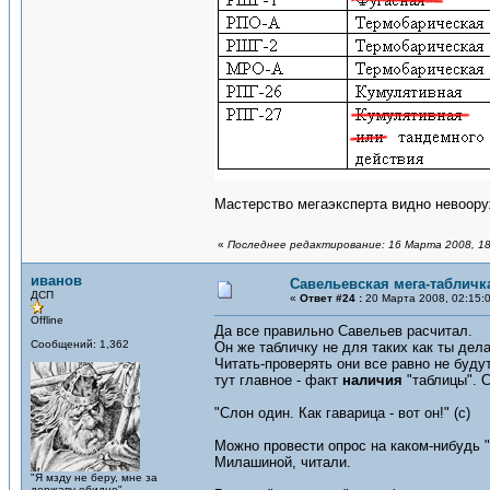
Мастерство мегаэксперта видно невоор
«
Последнее редактирование: 16 Марта 2008, 18
иванов
Савельевская мега-табличк
ДСП
«
Ответ #24 :
20 Марта 2008, 02:15:
Offline
Да все правильно Савельев расчитал.
Сообщений: 1,362
Он же табличку не для таких как ты дел
Читать-проверять они все равно не будут
тут главное - факт
наличия
"таблицы". С
"Слон один. Как гаварица - вот он!" (с)
Можно провести опрос на каком-нибудь 
Милашиной, читали.
"Я мзду не беру, мне за
державу обидно"