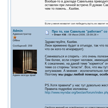
Вообше-то в докладе Савельева приводитс
оставлен при личной встрече.Я думаю Сав
чем то помочь...Казбек.
Если у меня нехватит сил победить;пусть их хватит н
Admin
Про то, как Савельев "работает" с
Администратор
«
Ответ #36 :
09 Июня 2008, 16:09:28 »
Offline
Здравствуйте, Казбек.
Леон временно будет в отъезде, так что п
Сообщений: 359
что он кого-то игнорирует).
Сомневаться и спорить - это очень полез
Тем более, если спорит человек, имеющий
К сожалению, на даной теме "кормятся" о
теме со стороны "власти". Все, что мы т
энтузиазме. А мнения - исключительно ли
Поэтому
мы рады любой помощи, особе
Админ всегда прав!
PS.Хотя правила* у нас тут довольно жестк
Правила подробно изложены
http://www.reyndar.org/beslan/forum/index.ph
Свобода мнений не освобождает от ответственности 