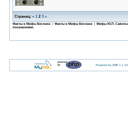
Страниц:
«
1
2
3
»
Факты и Мифы Беслана
|
Факты и Мифы Беслана
|
Мифы Ю.П. Савель
показаниями.
Powered by SMF 1.1.10