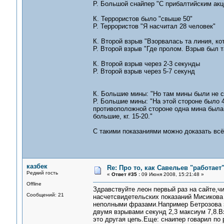
Р. Большой снайпер "С прибалтийским акц
К. Террористов было "свыше 50"
Р. Террористов "Я насчитал 28 человек"
К. Второй взрыв "Взорвалась та линия, ко
Р. Второй взрыв "Где пролом. Взрыв был т
К. Второй взрыв через 2-3 секунды
Р. Второй взрыв через 5-7 секунд
К. Большие мины: "Но там мины были не с
Р. Большие мины: "На этой стороне было 
противоположной стороне одна мина была
большие, кг. 15-20."
С такими показаниями можно доказать всё,
казбек
Re: Про то, как Савельев "работае
Редкий гость
«
Ответ #35 :
09 Июня 2008, 15:21:48 »
Offline
Здравствуйте леон первый раз на сайте,ч
Сообщений: 21
насчетсвидетельских показаний Мисикова
неполными фразами.Например Бетрозова за
двумя взрывами секунд 2,3 максиум 7,8.В
это другая цепь.Еще: снаипер говарил по 