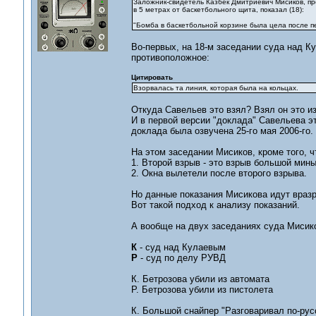
Заложник-свидетель Казбек Дмитриевич Мисиков, пр
в 5 метрах от баскетбольного щита, показал (18):
"Бомба в баскетбольной корзине была цела после пе
Во-первых, на 18-м заседании суда над К
противоположное:
Цитировать
Взорвалась та линия, которая была на кольцах.
Откуда Савельев это взял? Взял он это и
И в первой версии "доклада" Савельева эт
доклада была озвучена 25-го мая 2006-го.
На этом заседании Мисиков, кроме того, 
1. Второй взрыв - это взрыв большой мины
2. Окна вылетели после второго взрыва.
Но данные показания Мисикова идут вразр
Вот такой подход к анализу показаний.
А вообще на двух заседаниях суда Миси
К
- суд над Кулаевым
Р
- суд по делу РУВД
К. Бетрозова убили из автомата
Р. Бетрозова убили из пистолета
К. Большой снайпер "Разговаривал по-русс