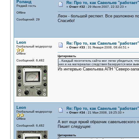
Роланд
Re: Про то, как Савельев "работае
Редкий гость
«
Ответ #32 :
29 Июля 2007, 22:32:23 »
Offline
Леон - большой респект. Все разложено п
Сообщений: 29
Спасибо!
Leon
Re: Про то, как Савельев "работае
Глобальный модератор
«
Ответ #33 :
31 Января 2008, 08:44:51 »
Offline
Цитировать
Сообщений: 6,482
...Каждый посетитель сайта мог легко убедиться, что
них и на материалах следствия базируются мои выв
Из интервью Савельева АПН "Северо-запа
Leon
Re: Про то, как Савельев "работае
Глобальный модератор
«
Ответ #34 :
21 Мая 2008, 19:25:33 »
Offline
А вот еще яркий образчик савельевского 
Сообщений: 6,482
Пишет следущее:
Цитировать