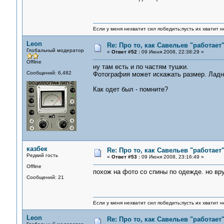
Если у меня нехватит сил победить;пусть их хватит н
Leon
Re: Про то, как Савельев "работае
Глобальный модератор
«
Ответ #52 :
09 Июня 2008, 22:38:29 »
Offline
ну там есть и по частям тушки.
Сообщений: 6,482
Фотография может искажать размер. Ладно
Как одет был - помните?
казбек
Re: Про то, как Савельев "работае
Редкий гость
«
Ответ #53 :
09 Июня 2008, 23:16:49 »
Offline
похож на фото со спины по одежде. но вр
Сообщений: 21
Если у меня нехватит сил победить;пусть их хватит н
Leon
Re: Про то, как Савельев "работае