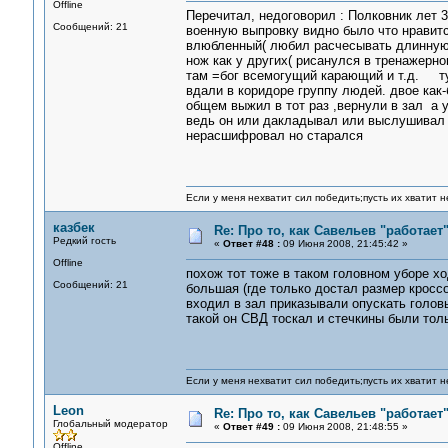
Offline
Перечитал, недоговорил : Полковник лет 
Сообщений: 21
военную выпровку видно было что нравитс
влюбленный( любил расчесывать длинную 
нож как у других( рисанулся в тренажерн
там =бог всемогущий карающий и т.д. тут
вдали в коридоре группу людей. двое как-
общем выжил в тот раз ,вернули в зал а у
ведь он или дакладывал или выслушивал 
нерасшифровал но старался
Если у меня нехватит сил победить;пусть их хватит н
казбек
Re: Про то, как Савельев "работае
Редкий гость
«
Ответ #48 :
09 Июня 2008, 21:45:42 »
Offline
похож тот тоже в таком головном уборе х
Сообщений: 21
большая (где только достал размер кросс
входил в зал приказывали опускать голов
такой он СВД тоскал и стечкины были толь
Если у меня нехватит сил победить;пусть их хватит н
Leon
Re: Про то, как Савельев "работае
Глобальный модератор
«
Ответ #49 :
09 Июня 2008, 21:48:55 »
Offline