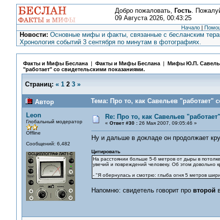
Добро пожаловать,
Гость
. Пожалу
09 Августа 2026, 00:43:25
Начало
|
Помо
Новости:
Основные мифы и факты, связанные с бесланским терак
Хронология событий 3 сентября по минутам в фотографиях.
Факты и Мифы Беслана
|
Факты и Мифы Беслана
|
Мифы Ю.П. Савель
"работает" со свидетельскими показаниями.
Страниц:
«
1
2
3
»
Тема: Про то, как Савельев "работает" 
Автор
Leon
Re: Про то, как Савельев "работае
Глобальный модератор
«
Ответ #30 :
26 Мая 2007, 09:05:46 »
Offline
Ну и дальше в докладе он продолжает кру
Сообщений: 6,482
Цитировать
На расстоянии больше 5-6 метров от дыры в потолк
увечий и повреждений человеку. Об этом довольно к
- "Я обернулась и смотрю: глыба огня 5 метров шири
Напомню: свидетель говорит про
второй
в