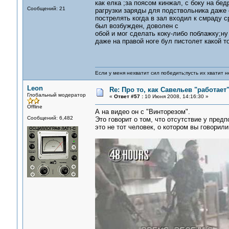
как елка ;за поясом кинжал, с боку на бе
Сообщений: 21
рагрузки заряды для подствольника даже
пострелять когда в зал входил к смраду с
был возбужден, доволен с
обой и мог сделать коку-либо поблажку;ну
даже на правой ноге бул пистолет какой т
Если у меня нехватит сил победить;пусть их хватит н
Leon
Re: Про то, как Савельев "работае
Глобальный модератор
«
Ответ #57 :
10 Июня 2008, 14:16:30 »
Offline
А на видео он с "Винторезом".
Сообщений: 6,482
Это говорит о том, что отсутствие у пред
это не тот человек, о котором вы говорили