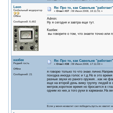
Leon
Re: Про то, как Савельев "работае
Глобальный модератор
«
Ответ #37 :
09 Июня 2008, 16:11:51 »
Offline
Admin:
Сообщений: 6,482
Ну я сегодня и завтра еще тут.
Казбек:
вы говорите о том, что знаете точно или 
казбек
Re: Про то, как Савельев "работае
Редкий гость
«
Ответ #38 :
09 Июня 2008, 17:11:03 »
Offline
я говорю только то что знаю лично.Напри
Сообщений: 21
походка иногда голос и т.д.Но в это вре
разные звуки из раного оружия...как не 
еще на второй день вижу группу людей в 
метров,короткое время но бросается в гл
одним из них,а того руки в карманах.На в
Если у меня нехватит сил победить;пусть их хватит н