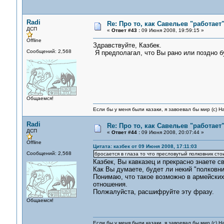
Radi
Re: Про то, как Савельев "работае
ДСП
«
Ответ #43 :
09 Июня 2008, 19:59:15 »
Offline
Здравствуйте, Казбек.
Сообщений: 2,568
Я предполагал, что Вы рано или поздно б
Общаемся!
Если бы у меня были казаки, я завоевал бы мир (с) Н
Radi
Re: Про то, как Савельев "работае
ДСП
«
Ответ #44 :
09 Июня 2008, 20:07:44 »
Offline
Цитата: казбек от 09 Июня 2008, 17:11:03
Сообщений: 2,568
бросается в глаза то что пресловутый полковник сто
Казбек, Вы кавказец и прекрасно знаете с
Как Вы думаете, будет ли некий "полков
Понимаю, что такое возможно в армейских 
отношения.
Полжалуйста, расшифруйте эту фразу.
Общаемся!
Если бы у меня были казаки, я завоевал бы мир (с) Н