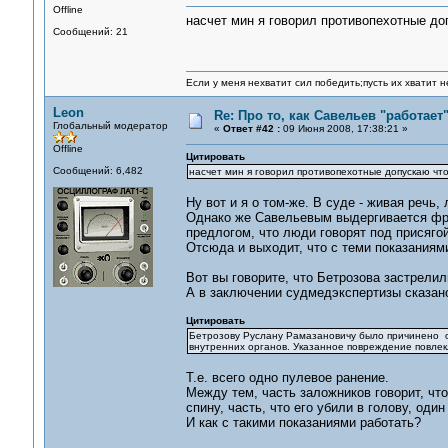
Offline
насчет мин я говорил противопехотные до
Сообщений: 21
Если у меня нехватит сил победить;пусть их хватит н
Leon
Re: Про то, как Савельев "работае
Глобальный модератор
«
Ответ #42 :
09 Июня 2008, 17:38:21 »
Offline
Цитировать
Сообщений: 6,482
насчет мин я говорил противопехотные допускаю чт
Ну вот и я о том-же. В суде - живая речь
Однако же Савельевым выдергивается фра
предлогом, что люди говорят под присяго
Отсюда и выходит, что с теми показаниями
Вот вы говорите, что Бетрозова застрелил
А в заключении судмедэкспертизы сказано
Цитировать
Бетрозову Руслану Рамазановичу было причинено о
внутренних органов. Указанное повреждение повлек
Т.е. всего одно пулевое ранение.
Между тем, часть заложников говорит, что 
спину, часть, что его убили в голову, один
И как с такими показаниями работать?