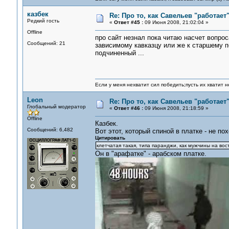
казбек
Re: Про то, как Савельев "работае
Редкий гость
«
Ответ #45 :
09 Июня 2008, 21:02:04 »
Offline
про сайт незнал пока читаю насчет вопро
Сообщений: 21
зависимому кавказцу или же к старшему по
подчиненный ...
Если у меня нехватит сил победить;пусть их хватит н
Leon
Re: Про то, как Савельев "работае
Глобальный модератор
«
Ответ #46 :
09 Июня 2008, 21:18:59 »
Offline
Казбек.
Сообщений: 6,482
Вот этот, который спиной в платке - не по
Цитировать
клетчатая такая, типа паранджи, как мужчины на вос
Он в "арафатке" - арабском платке.