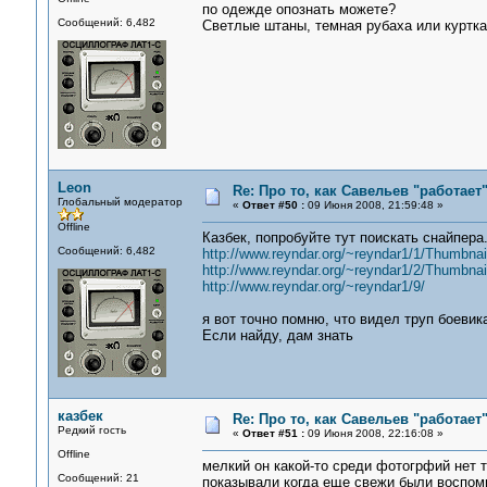
по одежде опознать можете?
Сообщений: 6,482
Светлые штаны, темная рубаха или куртка,
Leon
Re: Про то, как Савельев "работае
Глобальный модератор
«
Ответ #50 :
09 Июня 2008, 21:59:48 »
Offline
Казбек, попробуйте тут поискать снайпера
Сообщений: 6,482
http://www.reyndar.org/~reyndar1/1/Thumbnai
http://www.reyndar.org/~reyndar1/2/Thumbnai
http://www.reyndar.org/~reyndar1/9/
я вот точно помню, что видел труп боевик
Если найду, дам знать
казбек
Re: Про то, как Савельев "работае
Редкий гость
«
Ответ #51 :
09 Июня 2008, 22:16:08 »
Offline
мелкий он какой-то среди фотогрфий нет 
Сообщений: 21
показывали когда еще свежи были воспоми