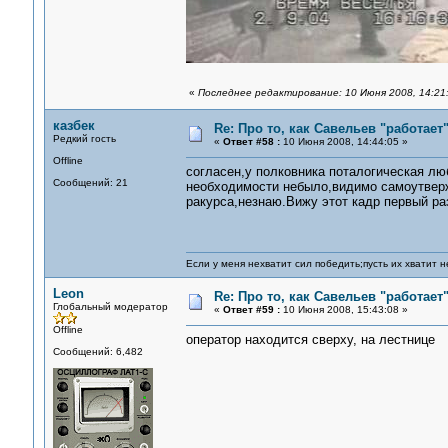
«
Последнее редактирование: 10 Июня 2008, 14:21
казбек
Re: Про то, как Савельев "работае
Редкий гость
«
Ответ #58 :
10 Июня 2008, 14:44:05 »
Offline
согласен,у полковника поталогическая лю
Сообщений: 21
необходимости небыло,видимо самоутверж
ракурса,незнаю.Вижу этот кадр первый раз
Если у меня нехватит сил победить;пусть их хватит н
Leon
Re: Про то, как Савельев "работае
Глобальный модератор
«
Ответ #59 :
10 Июня 2008, 15:43:08 »
Offline
оператор находится сверху, на лестнице
Сообщений: 6,482