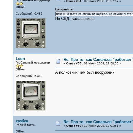
Глобальный модератор
«
Ответ #54 :
09 Июня 2008, 23:57:57 »
Offline
Цитировать
Сообщений: 6,482
похож на фото со спины по одежде. но вруках у эт
Не СВД. Калашников.
Leon
Re: Про то, как Савельев "работае
Глобальный модератор
«
Ответ #55 :
09 Июня 2008, 23:58:55 »
Offline
А полковник чем был вооружен?
Сообщений: 6,482
казбек
Re: Про то, как Савельев "работае
Редкий гость
«
Ответ #56 :
10 Июня 2008, 13:01:51 »
Offline