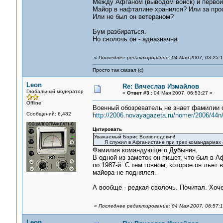
Между Афганом (выводом войск) и первой 
Майор в нафталине хранился? Или за про
Или не был он ветераном?
Бум разбираться.
Но сволочь он - адназначна.
«
Последнее редактирование: 04 Мая 2007, 03:25:1
Просто так сказал (с)
Leon
Re: Вячеслав Измайлов
Глобальный модератор
«
Ответ #3 :
04 Мая 2007, 06:53:27 »
Offline
Военный обозреватель не знает фамилии 
Сообщений: 6,482
http://2006.novayagazeta.ru/nomer/2006/44n
Цитировать
Уважаемый Борис Всеволодович!
Я служил в Афганистане при трех командармах 40
Фамилия командующего Д
у
бынин.
В одной из заметок он пишет, что был в А
по 1987-й. С тем говном, которое он льет 
майора не поднялся.
А вообще - редкая сволочь. Почитал. Хоч
«
Последнее редактирование: 04 Мая 2007, 06:57:
Leon