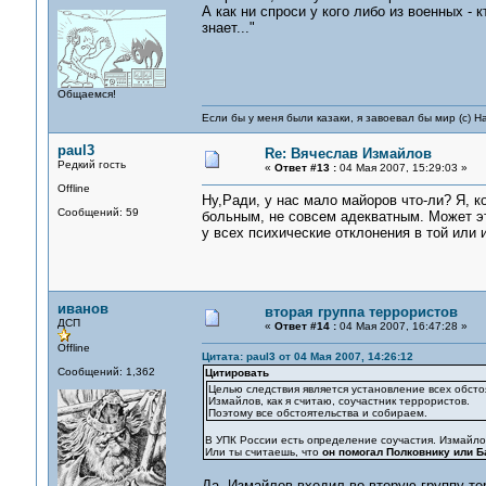
А как ни спроси у кого либо из военных - 
знает..."
Общаемся!
Если бы у меня были казаки, я завоевал бы мир (с) Н
paul3
Re: Вячеслав Измайлов
Редкий гость
«
Ответ #13 :
04 Мая 2007, 15:29:03 »
Offline
Ну,Ради, у нас мало майоров что-ли? Я, к
Сообщений: 59
больным, не совсем адекватным. Может э
у всех психические отклонения в той или 
иванов
вторая группа террористов
ДСП
«
Ответ #14 :
04 Мая 2007, 16:47:28 »
Offline
Цитата: paul3 от 04 Мая 2007, 14:26:12
Сообщений: 1,362
Цитировать
Целью следствия является установление всех обсто
Измайлов, как я считаю, соучастник террористов.
Поэтому все обстоятельства и собираем.
В УПК России есть определение соучастия. Измайлов
Или ты считаешь, что
он помогал Полковнику или Б
Да. Измайлов входил во вторую группу т