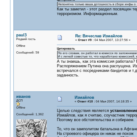
Непонятна только ваша дотошность в сборе инфы о н
Как ты заметил - этот раздел посвящен т
терроризмом. Информационным.
paul3
Re: Вячеслав Измайлов
Редкий гость
«
Ответ #9 :
04 Мая 2007, 13:27:56 »
Offline
Цитировать
Сообщений: 59
По его словам, он работал в комисси по заложникам
И с легкой совестью то, что наработано комиссией, 
А ты знаешь, как эта комиссия работала? 
Распоряжением Путина она распущена. Из
встречался с посредниками бандитов и т.д
заданность.
иванов
Измайлов
ДСП
«
Ответ #10 :
04 Мая 2007, 14:18:35 »
Offline
Целью следствия является
установление
Сообщений: 1,362
Измайлов, как я считаю, соучастник терро
Поэтому все обстоятельства и собираем.
То, что он замполитом батальона в Афгане
На строевого офицера он никак не похож