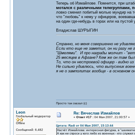
Теперь об Измайлове. Помнится, при шта
мотался с различными телегруппами, п
ловко сменил побитый молью мундир на т
что "любовь" к нему у офицеров, воевавши
на один где-нибудь в горах или на пустой 
Владислав ШУРЫГИН
Странно, но меня совершенно не удивляю
Если кто еще не заметил, он ни разу не
"Шмелями". И про награды молчит - "вет
25 месяцев в Афгане? Кем же он там бы
То, что он нестроевой офицер - видно из
Не сильно удивлюсь, что выпускник военн
я не о замполитах вообще - в основном 
Просто так сказал (с)
Leon
Re: Вячеслав Измайлов
Глобальный модератор
«
Ответ #17 :
04 Мая 2007, 21:00:57 »
Offline
Цитата: Radi от 04 Мая 2007, 15:13:44
Сообщений: 6,482
Насчёт Измайлова: интересная фигурка, в "шахматных
А как ни спроси у кого либо из военных - кто служил 