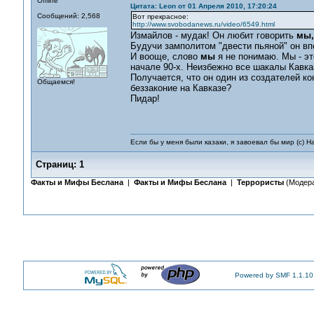
Offline
Цитата: Leon от 01 Апреля 2010, 17:20:24
Сообщений: 2,568
Вот прекрасное:
http://www.svobodanews.ru/video/6549.html
Измайлов - мудак! Он любит говорить
мы,
Будучи замполитом "двести пьяной" он впо
И вооще, слово
мы
я не понимаю. Мы - эт
начале 90-х. Неизбежно все шакалы Кавка
Получается, что он один из создателей ко
Общаемся!
беззаконие на Кавказе?
Пидар!
Если бы у меня были казаки, я завоевал бы мир (с) Н
Страниц:
1
Факты и Мифы Беслана
|
Факты и Мифы Беслана
|
Террористы
(Модер
Powered by SMF 1.1.10