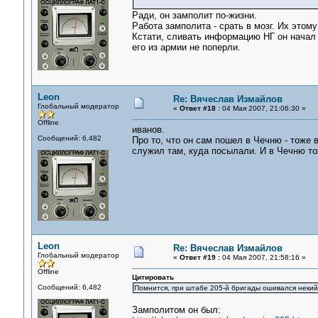
Ради, он замполит по-жизни.
Работа замполита - срать в мозг. Их этом
Кстати, сливать информацию НГ он начал 
его из армии не поперли.
Leon
Re: Вячеслав Измайлов
Глобальный модератор
«
Ответ #18 :
04 Мая 2007, 21:06:30 »
Offline
иванов.
Сообщений: 6,482
Про то, что он сам пошел в Чечню - тоже 
служил там, куда посылали. И в Чечню тож
Leon
Re: Вячеслав Измайлов
Глобальный модератор
«
Ответ #19 :
04 Мая 2007, 21:58:16 »
Offline
Цитировать
Сообщений: 6,482
Помнится, при штабе 205-й бригады ошивался некий
Замполитом он был: