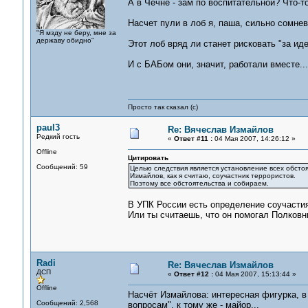
А в Чечне - зам по воспитательной? Что-то
Насчет пули в лоб я, паша, сильно сомне
"Я мзду не беру, мне за
державу обидно"
Этот лоб вряд ли станет рисковать "за ид
И с БАБом они, значит, работали вместе....
Просто так сказал (с)
paul3
Re: Вячеслав Измайлов
Редкий гость
«
Ответ #11 :
04 Мая 2007, 14:26:12 »
Offline
Цитировать
Сообщений: 59
Целью следствия является установление всех обстоя
Измайлов, как я считаю, соучастник террористов.
Поэтому все обстоятельства и собираем.
В УПК России есть определение соучастия
Или ты считаешь, что он помогал Полковн
Radi
Re: Вячеслав Измайлов
ДСП
«
Ответ #12 :
04 Мая 2007, 15:13:44 »
Offline
Насчёт Измайлова: интересная фигурка, в
Сообщений: 2,568
вопросам", к тому же - майор...