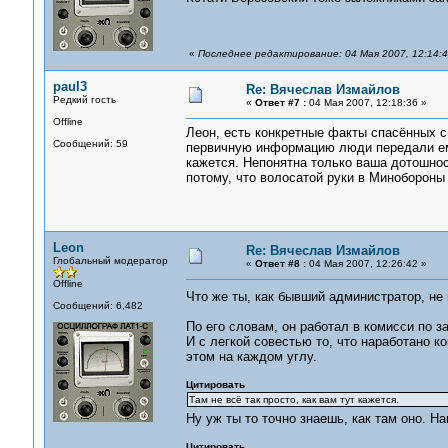
«
Последнее редактирование: 04 Мая 2007, 12:14:
paul3
Re: Вячеслав Измайлов
Редкий гость
«
Ответ #7 :
04 Мая 2007, 12:18:36 »
Offline
Леон, есть конкретные факты спасённых с
Сообщений: 59
первичную информацию люди передали ему,
кажется. Непонятна только ваша дотошнос
потому, что волосатой руки в Минобороны 
Leon
Re: Вячеслав Измайлов
Глобальный модератор
«
Ответ #8 :
04 Мая 2007, 12:26:42 »
Offline
Что же ты, как бывший администратор, не
Сообщений: 6,482
По его словам, он работал в комисси по з
И с легкой совестью то, что наработано к
этом на каждом углу.
Цитировать
Там не всё так просто, как вам тут кажется.
Ну уж ты то точно знаешь, как там оно. Н
Цитировать