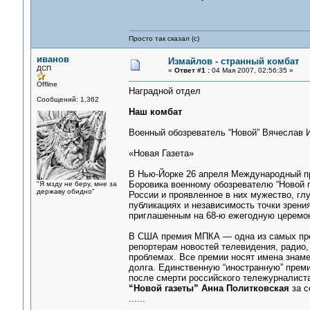
Просто так сказал (с)
иванов
Измайлов - странный комбат
ДСП
«
Ответ #1 :
04 Мая 2007, 02:56:35 »
Offline
Наградной отдел
Сообщений: 1,362
Наш комбат
Военный обозреватель “Новой” Вячеслав 
«Новая Газета»
В Нью-Йорке 26 апреля Международный пр
Боровика военному обозревателю “Новой 
"Я мзду не беру, мне за
державу обидно"
России и проявленное в них мужество, гл
публикациях и независимость точки зрения
приглашенным на 68-ю ежегодную церемо
В США премия МПКА — одна из самых пр
репортерам новостей телевидения, радио
проблемах. Все премии носят имена знам
долга. Единственную “иностранную” прем
после смерти российского тележурналист
“Новой газеты” Анна Политковская
за с
......