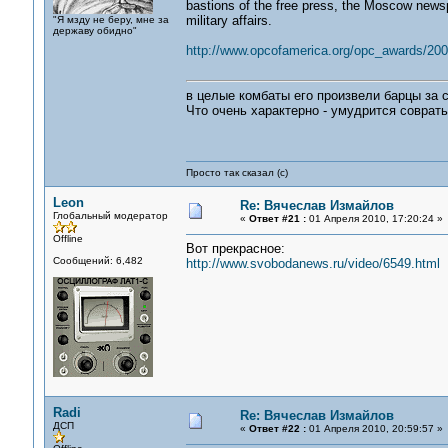
bastions of the free press, the Moscow news
military affairs.
"Я мзду не беру, мне за
державу обидно"
http://www.opcofamerica.org/opc_awards/20
в целые комбаты его произвели барцы за 
Что очень характерно - умудрится соврат
Просто так сказал (с)
Leon
Re: Вячеслав Измайлов
Глобальный модератор
«
Ответ #21 :
01 Апреля 2010, 17:20:24 »
Offline
Вот прекрасное:
Сообщений: 6,482
http://www.svobodanews.ru/video/6549.html
Radi
Re: Вячеслав Измайлов
ДСП
«
Ответ #22 :
01 Апреля 2010, 20:59:57 »