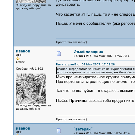
действовать.
"Я мзду не беру, мне за
державу обидно"
Что касается УПК, паша, то я - не следо
ПыСы. У меня с сообщателям (ака репорте
Просто так сказал (с)
иванов
Измайловщина
ДСП
«
Ответ #15 :
04 Мая 2007, 17:47:33 »
Offline
Цитата: paul3 от 04 Мая 2007, 17:02:26
Сообщений: 1,362
иванов, я предлагаю заниматься не журналистами т
потолке и крыше заглохла после того, как Леон безм
Миф про неизбирательное оружие придума
Про вертолеты, стреляющие по школе - то
Так что не волнуйся - я стараюсь выясни
ПыСы.
Причины
взрыва тебе вроде никто
"Я мзду не беру, мне за
державу обидно"
Просто так сказал (с)
иванов
"ветеран"
ДСП
«
Ответ #16 :
04 Мая 2007, 20:59:42 »