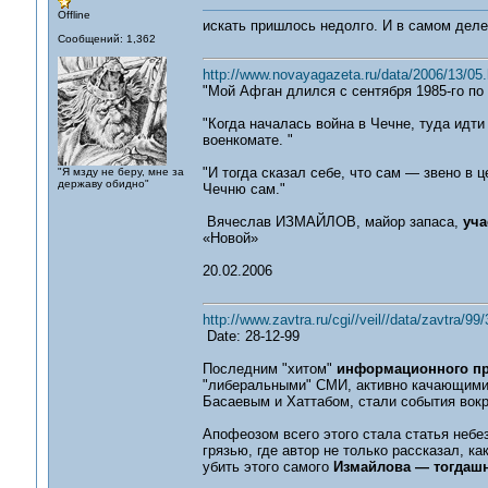
Offline
искать пришлось недолго. И в самом деле
Сообщений: 1,362
http://www.novayagazeta.ru/data/2006/13/05.
"Мой Афган длился с сентября 1985-го по
"Когда началась война в Чечне, туда идти
военкомате. "
"И тогда сказал себе, что сам — звено в 
"Я мзду не беру, мне за
державу обидно"
Чечню сам."
Вячеслав ИЗМАЙЛОВ, майор запаса,
уча
«Новой»
20.02.2006
http://www.zavtra.ru/cgi//veil//data/zavtra/99
Date: 28-12-99
Последним "хитом"
информационного пр
"либеральными" СМИ, активно качающими 
Басаевым и Хаттабом, стали события вок
Апофеозом всего этого стала статья неб
грязью, где автор не только рассказал, ка
убить этого самого
Измайлова — тогдашне