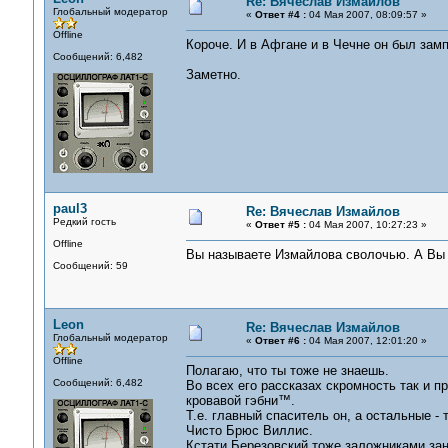
Re: Вячеслав Измайлов
Глобальный модератор
«
Ответ #4 :
04 Мая 2007, 08:09:57 »
Offline
Короче. И в Афгане и в Чечне он был замп
Сообщений: 6,482
Заметно.
paul3
Re: Вячеслав Измайлов
Редкий гость
«
Ответ #5 :
04 Мая 2007, 10:27:23 »
Offline
Вы называете Измайлова сволочью. А Вы з
Сообщений: 59
Leon
Re: Вячеслав Измайлов
Глобальный модератор
«
Ответ #6 :
04 Мая 2007, 12:01:20 »
Offline
Полагаю, что ты тоже не знаешь.
Сообщений: 6,482
Во всех его рассказах скромность так и пр
кровавой гэбни™.
Т.е. главный спаситель он, а остальные - т
Чисто Брюс Виллис.
Кстати Березовский тоже заложниками зан