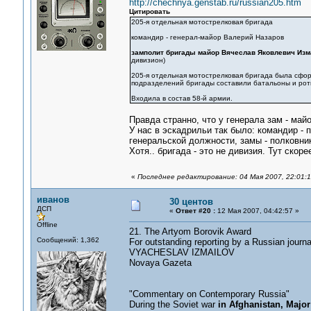
http://chechnya.genstab.ru/russian205.htm
Цитировать
205-я отдельная мотострелковая бригада
командир - генерал-майор Валерий Назаров
замполит бригады майор Вячеслав Яковлевич Изм
дивизион)
205-я отдельная мотострелковая бригада была сфо
подразделений бригады составили батальоны и роты
Входила в состав 58-й армии.
Правда странно, что у генерала зам - май
У нас в эскадрильи так было: командир - 
генеральской должности, замы - полковни
Хотя.. бригада - это не дивизия. Тут ско
«
Последнее редактирование: 04 Мая 2007, 22:01:
иванов
30 центов
ДСП
«
Ответ #20 :
12 Мая 2007, 04:42:57 »
Offline
21. The Artyom Borovik Award
Сообщений: 1,362
For outstanding reporting by a Russian journa
VYACHESLAV IZMAILOV
Novaya Gazeta
"Commentary on Contemporary Russia"
During the Soviet war
in Afghanistan, Majo