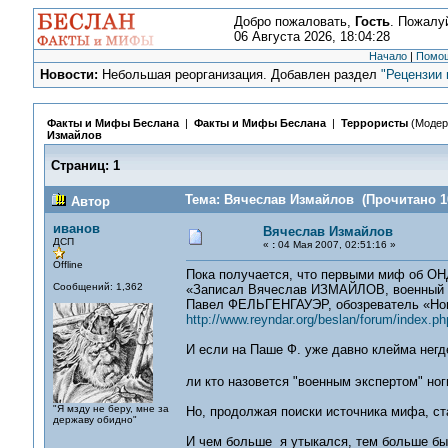
Добро пожаловать,
Гость
. Пожалу
06 Августа 2026, 18:04:28
Начало
|
Помо
Новости:
Небольшая реорганизация. Добавлен раздел
"Рецензии 
Факты и Мифы Беслана
|
Факты и Мифы Беслана
|
Террористы
(Модер
Измайлов
Страниц:
1
Тема: Вячеслав Измайлов (Прочитано 10
Автор
иванов
Вячеслав Измайлов
ДСП
«
:
04 Мая 2007, 02:51:16 »
Offline
Пока получается, что первыми миф об ОНД
Сообщений: 1,362
«Записал Вячеслав ИЗМАЙЛОВ, военный о
Павел ФЕЛЬГЕНГАУЭР, обозреватель «Но
http://www.reyndar.org/beslan/forum/index.ph
И если на Паше Ф. уже давно клейма негде
ли кто назовется "военным экспертом" но
"Я мзду не беру, мне за
Но, продолжая поиски источника мифа, ст
державу обидно"
И чем больше я утыкался, тем больше был