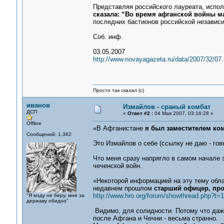
Представляя российского лауреата, испо
сказала: “Во время афганской войны 
последних бастионов российской независи
Соб. инф.
03.05.2007
http://www.novayagazeta.ru/data/2007/32/07.
Просто так сказал (с)
иванов
Измайлов - сраный комбат
ДСП
«
Ответ #2 :
04 Мая 2007, 03:16:28 »
Offline
«В Афганистане
я был заместителем ко
Сообщений: 1,362
Это Измайлов о себе (ссылку не даю - го
Что меня сразу напрягло в самом начале з
чеченской войн.
«Некоторой информацией на эту тему обла
недавнем прошлом
старший офицер, пр
http://www.hro.org/forum/showthread.php?t=
"Я мзду не беру, мне за
державу обидно"
Видимо, для солидности. Потому что даже
после Афгана и Чечни - весьма странно.