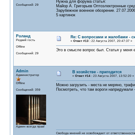
Нужна для форума статья:
Сообщений: 29
Майор А. Григорьев Оптоэлектронные сре
Зарубежное военное обозрение. 27.07.2006
5 картинок
Роланд
Re: С вопросами и жалобами - с
Редкий гость
«
Ответ #13 :
22 Августа 2007, 20:47:37 »
Offline
Это в смысле вопрос был. Статья у меня е
Сообщений: 29
Admin
В хозяйстве - пригодится
Администратор
«
Ответ #14 :
23 Августа 2007, 13:52:20 »
Offline
Можно загрузить - места не меряно, трафи
Посмотреть, что там вороги напридумали -
Сообщений: 359
Админ всегда прав!
Свобода мнений не освобождает от ответственности 