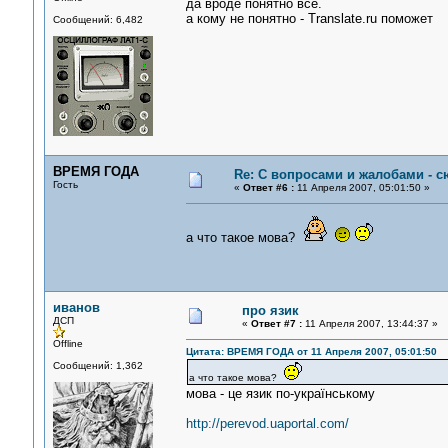
да вроде понятно всё.
а кому не понятно - Translate.ru поможет
Сообщений: 6,482
ВРЕМЯ ГОДА
Re: С вопросами и жалобами - с
Гость
«
Ответ #6 :
11 Апреля 2007, 05:01:50 »
а что такое мова?
иванов
про язик
ДСП
«
Ответ #7 :
11 Апреля 2007, 13:44:37 »
Offline
Цитата: ВРЕМЯ ГОДА от 11 Апреля 2007, 05:01:50
Сообщений: 1,362
а что такое мова?
мова - це язик по-українському
http://perevod.uaportal.com/