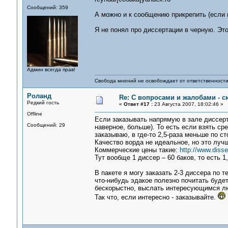
Сообщений: 359
А можно и к сообщению прикрепить (если 
Я не понял про диссертации в черную. Это
Админ всегда прав!
Свобода мнений не освобождает от ответственности 
Роланд
Re: С вопросами и жалобами - с
Редкий гость
«
Ответ #17 :
23 Августа 2007, 18:02:46 »
Offline
Если заказывать напрямую в зале диссертац
Сообщений: 29
наверное, больше). То есть если взять сре
заказываю, в где-то 2,5-раза меньше по с
Качество ворда не идеальное, но это лучш
Коммерческие цены такие:
http://www.disser
Тут вообще 1 диссер – 60 баков, то есть 1
В пакете я могу заказать 2-3 диссера по 
что-нибудь эдакое полезно почитать будет.
бескорыстно, выслать интересующимся л
Так что, если интересно - заказывайте.