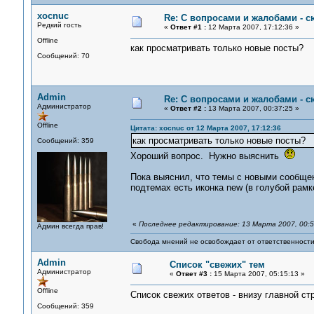
xocnuc
Re: С вопросами и жалобами - с
Редкий гость
«
Ответ #1 :
12 Марта 2007, 17:12:36 »
Offline
как просматривать только новые посты?
Сообщений: 70
Admin
Re: С вопросами и жалобами - с
Администратор
«
Ответ #2 :
13 Марта 2007, 00:37:25 »
Offline
Цитата: xocnuc от 12 Марта 2007, 17:12:36
как просматривать только новые посты?
Сообщений: 359
Хороший вопрос. Нужно выяснить
Пока выяснил, что темы с новыми сообще
подтемах есть иконка new (в голубой рамке
«
Последнее редактирование: 13 Марта 2007, 00:5
Админ всегда прав!
Свобода мнений не освобождает от ответственности 
Admin
Список "свежих" тем
Администратор
«
Ответ #3 :
15 Марта 2007, 05:15:13 »
Offline
Список свежих ответов - внизу главной с
Сообщений: 359