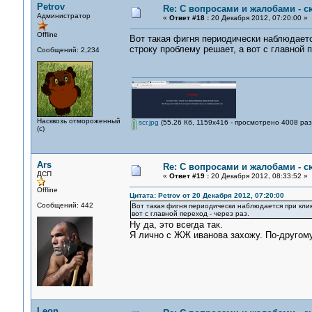
Petrov
Re: С вопросами и жалобами - с
Администратор
«
Ответ #18 :
20 Декабря 2012, 07:20:00 »
Offline
Вот такая фигня периодически наблюдаетс
строку проблему решает, а вот с главной п
Сообщений: 2,234
Насквозь отмороженный
scr.jpg
(55.26 Кб, 1159x416 - просмотрено 4008 раз
(с)
Ars
Re: С вопросами и жалобами - с
ДСП
«
Ответ #19 :
20 Декабря 2012, 08:33:52 »
Offline
Цитата: Petrov от 20 Декабря 2012, 07:20:00
Сообщений: 442
Вот такая фигня периодически наблюдается при клик
вот с главной переход - через раз.
Ну да, это всегда так.
Я лично с ЖЖ иванова захожу. По-другому
Leon