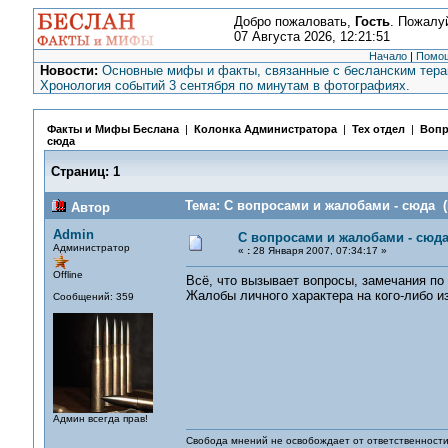
Добро пожаловать,
Гость
. Пожалу
07 Августа 2026, 12:21:51
Начало
|
Помо
Новости:
Основные мифы и факты, связанные с бесланским терак
Хронология событий 3 сентября по минутам в фотографиях.
Факты и Мифы Беслана
|
Колонка Администратора
|
Тех отдел
|
Вопр
сюда
Страниц:
1
Тема: С вопросами и жалобами - сюда (
Автор
Admin
С вопросами и жалобами - сюд
Администратор
«
:
28 Января 2007, 07:34:17 »
Offline
Всё, что вызывает вопросы, замечания по
Жалобы личного характера на кого-либо из
Сообщений: 359
Админ всегда прав!
Свобода мнений не освобождает от ответственности 