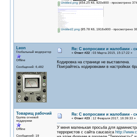
Untitled.png
(454.25 Кб, 920x900 - просмотрено 374
Untitled2.png
(95.78 Кб, 1916x900 - просмотрено 38
Leon
Re: С вопросами и жалобами - с
Глобальный модератор
«
Ответ #22 :
03 Марта 2015, 15:17:22 »
Offline
Кодировка на странице не выставлена.
Поиграйтесь кодировками в настройках бр
Сообщений: 6,482
Товарищ рабочий
Re: С вопросами и жалобами - с
Группа огневой
«
Ответ #23 :
12 Февраля 2017, 16:39:33 »
поддержки
У меня маленькая просьба для администра
Offline
террористов с сайта caucasica
http://www.c
Сообщений: 19
на этом форуме в разделе "Террористы" и