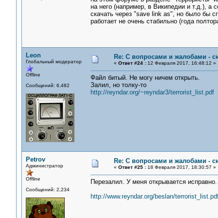
на него (например, в Википедии и т.д.), 
скачать через "save link as", но было бы 
работает не очень стабильно (года полтор
Leon
Re: С вопросами и жалобами - с
Глобальный модератор
«
Ответ #24 :
12 Февраля 2017, 16:48:12 »
Offline
Файл битый. Не могу ничем открыть.
Залил, но толку-то
Сообщений: 6,482
http://reyndar.org/~reyndar3/terrorist_list.pdf
Petrov
Re: С вопросами и жалобами - с
Администратор
«
Ответ #25 :
18 Февраля 2017, 18:30:57 »
Offline
Перезалил. У меня открывается исправно.
Сообщений: 2,234
http://www.reyndar.org/beslan/terrorist_list.pd