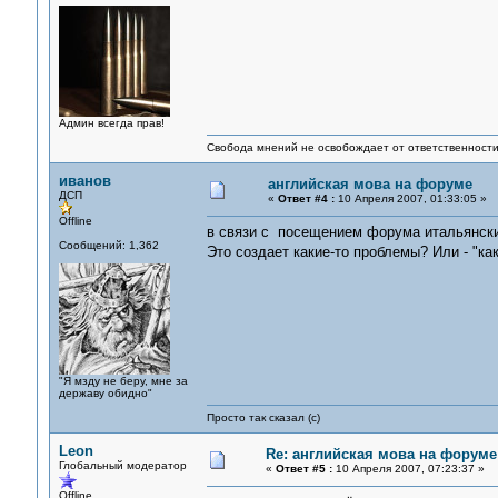
Админ всегда прав!
Свобода мнений не освобождает от ответственности 
иванов
английская мова на форуме
ДСП
«
Ответ #4 :
10 Апреля 2007, 01:33:05 »
Offline
в связи с посещением форума итальянски
Сообщений: 1,362
Это создает какие-то проблемы? Или - "к
"Я мзду не беру, мне за
державу обидно"
Просто так сказал (с)
Leon
Re: английская мова на форуме
Глобальный модератор
«
Ответ #5 :
10 Апреля 2007, 07:23:37 »
Offline