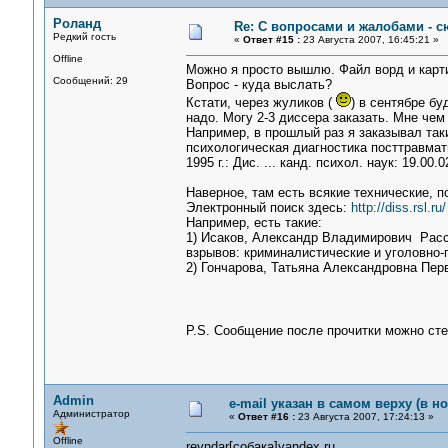
Роланд
Re: С вопросами и жалобами - с
Редкий гость
«
Ответ #15 :
23 Августа 2007, 16:45:21 »
Offline
Можно я просто вышлю. Файл ворд и картин
Сообщений: 29
Вопрос - куда выслать?
Кстати, через жуликов (
) в сентябре бу
надо. Могу 2-3 диссера заказать. Мне чем
Например, в прошлый раз я заказывал та
психологическая диагностика посттравмат
1995 г.: Дис. ... канд. психол. наук: 19.00
Наверное, там есть всякие технические, по
Электронный поиск здесь:
http://diss.rsl.ru/
Например, есть такие:
1) Исаков, Александр Владимирович Расс
взрывов: криминалистические и уголовно
2) Гончарова, Татьяна Александровна Перв
P.S. Сообщение после прочитки можно ст
Admin
e-mail указан в самом верху (в н
Администратор
«
Ответ #16 :
23 Августа 2007, 17:24:13 »
Offline
reyndar[собака]yandex.ru