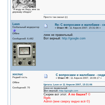
"Я мзду не беру, мне за
державу обидно"
Просто так сказал (с)
Leon
Re: С вопросами и жалобами - с
Глобальный модератор
«
Ответ #8 :
11 Апреля 2007, 15:31:06 »
Offline
линк не правильный.
Вот верный:
http://google.com
Сообщений: 6,482
xocnuc
С вопросами и жалобами - сюд
Редкий гость
«
Ответ #9 :
11 Апреля 2007, 16:06:17 »
Offline
Цитата: Leon от 11 Апреля 2007, 15:31:06
Сообщений: 70
линк не правильный.
Вот верный:
http://google.com
Скорее вот этот:
А по башке?
©
Rgds
Admin (мне сверху видно всё ©)