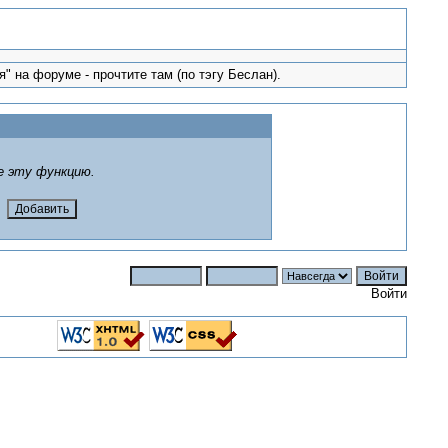
" на форуме - прочтите там (по тэгу Беслан).
е эту функцию.
Войти