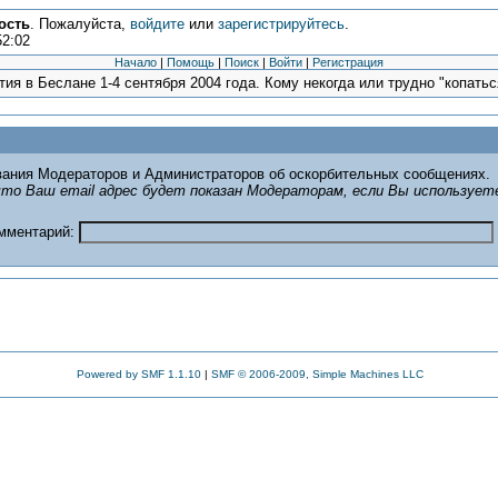
ость
. Пожалуйста,
войдите
или
зарегистрируйтесь
.
52:02
Начало
|
Помощь
|
Поиск
|
Войти
|
Регистрация
ия в Беслане 1-4 сентября 2004 года. Кому некогда или трудно "копаться
ания Модераторов и Администраторов об оскорбительных сообщениях.
то Ваш email адрес будет показан Модераторам, если Вы использует
омментарий:
Powered by SMF 1.1.10
|
SMF © 2006-2009, Simple Machines LLC