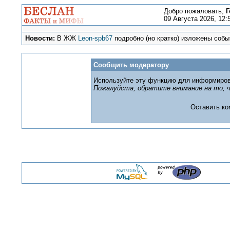
Добро пожаловать,
Г
09 Августа 2026, 12:
Новости:
В ЖЖ
Leon-spb67
подробно (но кратко) изложены событ
Сообщить модератору
Используйте эту функцию для информиров
Пожалуйста, обратите внимание на то, ч
Оставить к