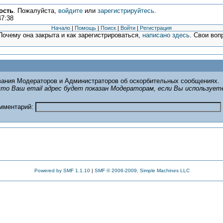
ость
. Пожалуйста,
войдите
или
зарегистрируйтесь
.
47:38
Начало
|
Помощь
|
Поиск
|
Войти
|
Регистрация
очему она закрыта и как зарегистрироваться,
написано здесь
. Свои воп
ания Модераторов и Администраторов об оскорбительных сообщениях.
то Ваш email адрес будет показан Модераторам, если Вы использует
омментарий:
Powered by SMF 1.1.10
|
SMF © 2006-2009, Simple Machines LLC