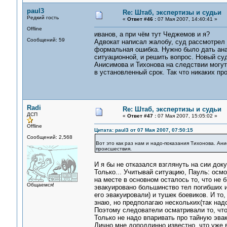
paul3
Re: Штаб, экспертизы и судьи
Редкий гость
«
Ответ #46 :
07 Мая 2007, 14:40:41 »
Offline
иванов, а при чём тут Чеджемов и я?
Сообщений: 59
Адвокат написал жалобу, суд рассмотрел 
формальная ошибка. Нужно было дать анал
ситуационной, и решить вопрос. Новый су
Анисимова и Тихонова на следствии могут
в установленный срок. Так что никаких пр
Radi
Re: Штаб, экспертизы и судьи
ДСП
«
Ответ #47 :
07 Мая 2007, 15:05:02 »
Offline
Цитата: paul3 от 07 Мая 2007, 07:50:15
Сообщений: 2,568
Вот это как раз нам и надо-показания Тихонова. Ан
происшествия.
И я бы не отказался взглянуть на сии док
Только... Учитывай ситуацию, Пауль: осмо
на месте в основном осталось то, что не 
Общаемся!
эвакуировано большинство тел погибших 
его эвакуировали) и тушек боевиков. И то
знаю, но предполагаю нескольких(так надо
Поэтому следователи осматривали то, что
Только не надо впаривать про тайную эва
Лично мне доподлинно известно, что уже в