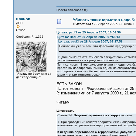
Просто так сказал (с)
иванов
Убивать таких юрыстов надо ©
ДСП
«
Ответ #33 :
29 Апреля 2007, 19:18:04 »
Offline
Цитата: paul3 от 29 Апреля 2007, 10:06:50
Сообщений: 1,362
Цитата: Radi от 29 Апреля 2007, 07:58:13
Цитата: paul3 от 28 Апреля 2007, 07:37:56
Сейчас мы уже знаем, что Дзасохова предупредил
В данном контексте эти слова следует понимать как
воспринимать не в юридическом смысле.
Тут я согласен. В юридическом плане ни один суд бы
просто бы изолировали бы на одном из спецобъектов
изолировать его они бы не смогли незаметно-люди бы
"Я мзду не беру, мне за
мало что там контролировал.
державу обидно"
ЕСТЬ ЗАКОН.
На тот момент - Федеральный закон от 25 
(с изменениями от 7 августа 2000 г., 21 ноя
читаем
Цитировать
Статья 14.
Ведение переговоров с террористами
1. При проведении контртеррористической операции
возможности пресечения террористической акции б
К ведению переговоров с террористами допускают
управлению контртеррористической операцией.