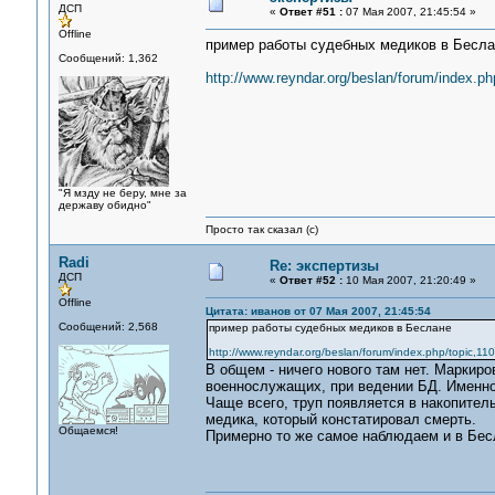
ДСП
«
Ответ #51 :
07 Мая 2007, 21:45:54 »
Offline
пример работы судебных медиков в Бесла
Сообщений: 1,362
http://www.reyndar.org/beslan/forum/index.p
"Я мзду не беру, мне за
державу обидно"
Просто так сказал (с)
Radi
Re: экспертизы
ДСП
«
Ответ #52 :
10 Мая 2007, 21:20:49 »
Offline
Цитата: иванов от 07 Мая 2007, 21:45:54
Сообщений: 2,568
пример работы судебных медиков в Беслане
http://www.reyndar.org/beslan/forum/index.php/topic,1
В общем - ничего нового там нет. Маркир
военнослужащих, при ведении БД. Именно
Чаще всего, труп появляется в накопитель
медика, который констатировал смерть.
Общаемся!
Примерно то же самое наблюдаем и в Бесл