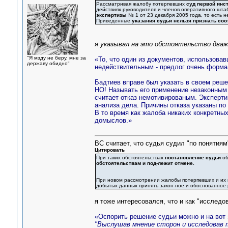
Рассматривая жалобу потерпевших
суд первой инст
действиях руководителя и членов оперативного шт
экспертизы
№ 1 от 23 декабря 2005 года, то есть н
Приведенные
указания судьи нельзя признать со
я указывал на это обстоятельство дважд
"Я мзду не беру, мне за
«То, что один из документов, использова
державу обидно"
недействительным - предлог очень форма
Бадтиев вправе был указать в своем реше
НО! Называть его применение незаконным о
считает отказ немотивированым. Экспертиз
анализа дела. Причины отказа указаны по 
В то время как жалоба никаких конкретны
домыслов.»
ВС считает, что судья судил "по понятиям"
Цитировать
При таких обстоятельствах
постановление судьи
об
обстоятельствам и под-лежит отмене.
При новом рассмотрении жалобы потерпевших и их
добытых данных принять закон-ное и обоснованное
я тоже интересовался, что и как "исследо
«Оспорить решение судьи можно и на вот 
"Выслушав мнение сторон и исследовав 