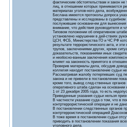
фактическим обстоятельствам и закон не 
лиц, в отношении которых принимаются ре-
материалах уголов-ного дела, возбужденно
Беслана имеются протоколы допроса указа
представлены и исследованы в судебном з
послужившие основани-ем для вынесения п
внимание, что действия руководителя и ч
Типовом положении об оперативном штабе 
установлено нарушении в дей-ствиях рук
ЦСН, ФСБ, Министерства ГО и ЧС РФ кото
результате террористического акта, и эт
трупов, заключениями других, кроме ситу
доказательств, показаниями иных свидете
и необосно-ванным заключения комплексно
влияет на законность принятого в отношен
Проверив материалы дела, обсудив довод
коллегия находит постановление судьи н
Рассматривая жалобу потерпевших суд пе
закона и не привели в постановлении пока
кроме того, вывод след-ственных органов
оперативного штаба сделан на основании 
1 от 23 декабря 2005 года, то есть недопу
Приведенные указания судьи нельзя приз
В частности указание суда о том, что в п
контртеррористической операции и не дана
В постановлении следственных органов п
контртерроистической операцией Дзасохов
В тоже время в постановлении судьи отсу
приводить в постановлении показания все
уголовного дела.