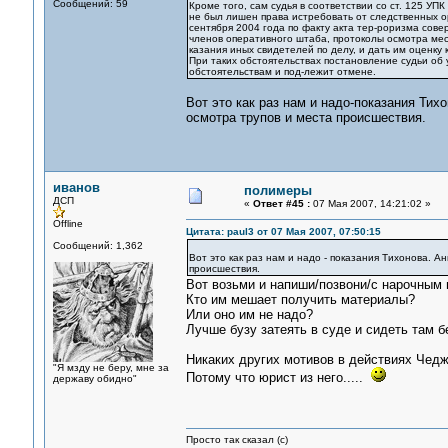
Сообщений: 59
Кроме того, сам судья в соответствии со ст. 125 У
не был лишен права истребовать от следственных 
сентября 2004 года по факту акта тер-роризма сове
членов оперативного штаба, протоколы осмотра мест
казания иных свидетелей по делу, и дать им оценку 
При таких обстоятельствах постановление судьи об
обстоятельствам и под-лежит отмене.
Вот это как раз нам и надо-показания Тих
осмотра трупов и места происшествия.
иванов
полимеры
ДСП
«
Ответ #45 :
07 Мая 2007, 14:21:02 »
Offline
Цитата: paul3 от 07 Мая 2007, 07:50:15
Сообщений: 1,362
Вот это как раз нам и надо - показания Тихонова. 
происшествия.
Вот возьми и напиши/позвони/с нарочным 
Кто им мешает получить материалы?
Или оно им не надо?
Лучше бузу затеять в суде и сидеть там 
Никаких других мотивов в действиях Чедж
"Я мзду не беру, мне за
Потому что юрист из него.....
державу обидно"
Просто так сказал (с)