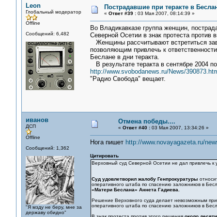
Leon
Пострадавшие при теракте в Бесла
Глобальный модератор
«
Ответ #39 :
03 Мая 2007, 08:14:39 »
Offline
Во Владикавказе группа женщин, пострада
Сообщений: 6,482
Северной Осетии в знак протеста против в
Женщины рассчитывают встретиться завт
позволяющим привлечь к ответственности
Беслане в дни теракта.
В результате теракта в сентябре 2004 пог
http://www.svobodanews.ru/News/390873.ht
"Радио Свобода" вещает.
иванов
Отмена победы....
ДСП
«
Ответ #40 :
03 Мая 2007, 13:34:26 »
Offline
Нога пишет
http://www.novayagazeta.ru/new
Сообщений: 1,362
Цитировать
Верховный суд Северной Осетии не дал привлечь к 
Суд удовлетворил жалобу Генпрокуратуры
относит
оперативного штаба по спасению заложников в Бесл
«Матери Беслана» Аннета Гадиева.
Решение Верховного суда делает невозможным привл
оперативного штаба по спасению заложников в Бесл
"Я мзду не беру, мне за
державу обидно"
В знак протеста против этого решения
около десят