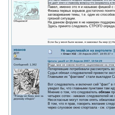
не даёт ключ к главному вопросу-что взорвалось в п
Павел, именно это я и называю фишкой с з
Физика первых взрывов достаточно понят
заговаривание темы, т.е. один из способо
грязной ситуации.
Общаемся!
На данном форуме я не намерен поддержи
Здесь принято следовать СТРОГО опреде
Если бы у меня были казаки, я завоевал бы мир (с) Н
иванов
Не зацикливайся на вертолете :))
ДСП
«
Ответ #32 :
29 Апреля 2007, 18:55:37 »
Offline
Цитата: paul3 от 29 Апреля 2007, 10:54:29
Сообщений: 1,362
Ради, мне не совсем понятно зацикливание на этом
Потерпевшие потребовали рассмотреть вс
Судья обязал следователей провести эксп
Главными их "фактами" стали выкладки С
Вот следователь и включил сей "факт" в 
увидел бы, что главными пунктами там ид
Мнение о том, что следователь
обязан
пр
четырех сотен - никаких следователей не х
"Я мзду не беру, мне за
державу обидно"
Несогласные могут потом опять обжаловат
В том, что я прав, говорить желание след
через слуховое окно спортзала - см. страни