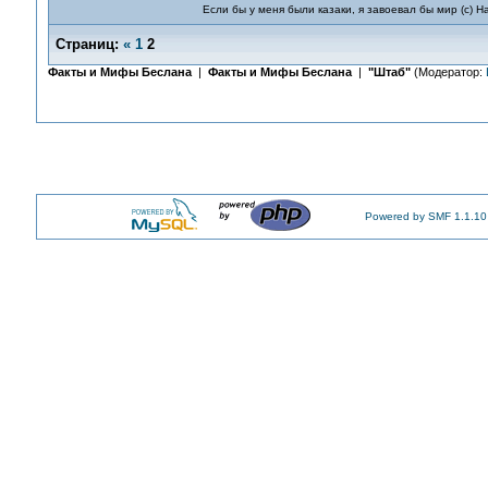
Если бы у меня были казаки, я завоевал бы мир (с) Н
Страниц:
«
1
2
Факты и Мифы Беслана
|
Факты и Мифы Беслана
|
"Штаб"
(Модератор:
Powered by SMF 1.1.10