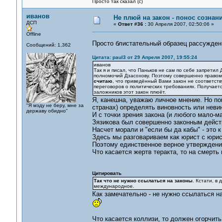
Просто так сказал (с)
иванов
Не плюй на закон - понос сознан
ДСП
«
Ответ #36 :
30 Апреля 2007, 02:50:06 »
Offline
Просто блистательный образец рассужде
Сообщений: 1,362
Цитата: paul3 от 29 Апреля 2007, 19:55:24
иванов
Так я и писал, что Паньков не сам по себе запретил 
полномочий Дзасохову. Поэтому совершенно правом
считаю
, что приведённый Вами закон не соответст
переговоров о политических требованиях. Получается
заложников этот закон плюёт.
Я, канешна, уважаю личное мнение. Но по
"Я мзду не беру, мне за
странах) определять виновность или невин
державу обидно"
И с точки зрения закона (и любого мало-м
Зязикова был совершенно законным дейст
Насчет морали и "если бы да кабы" - это
Здесь мы разговариваем как юрист с юрис
Поэтому единственное верное утверждение 
Что касается жертв теракта, то на смерть 
Цитировать
Так что не нужно ссылаться на законы
. Кстати, в
международное.
Как замечательно - не нужно ссылаться 
Что касается коллизи, то должен огорчит