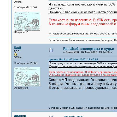
Offline
Я так предполагаю, что как минимум 50% 
Сообщений: 2,568
действий.
Пример: Класический осмотр места проише
Если честно, то непонятно. В УПК есть п
А ссылки на форум юных следователей с 
Общаемся!
«
Последнее редактирование: 07 Мая 2007, 17:56:
Если бы у меня были казаки, я завоевал бы мир (с) Н
Radi
Re: Штаб, экспертизы и судьи
ДСП
«
Ответ #50 :
07 Мая 2007, 19:14:30 »
Offline
Цитата: Radi от 07 Мая 2007, 17:45:06
Сообщений: 2,568
Я так предполагаю, что как минимум 50% т.н. мертв
Пример: Класический осмотр места проишествия (см.
Если честно, то непонятно. В УПК есть примеры с к
А ссылки на форум юных следователей с примерами,
Осмотр МП предполагает "описание в пись
В общем, "что смотрю, то и пишу в бумагу"
В этом и выражается процессуальная неза
Общаемся!
Если бы у меня были казаки, я завоевал бы мир (с) Н
иванов
экспертизы