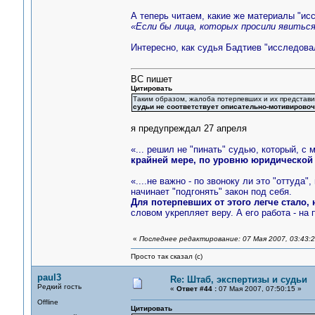
А теперь читаем, какие же материалы "ис
«Если бы лица, которых просили явиться
Интересно, как судья Бадтиев "исследова
ВС пишет
Цитировать
Таким образом, жалоба потерпевших и их представ
судьи не соответствует описательно-мотивировоч
я предупреждал 27 апреля
«... решил не "пинать" судью, который, с 
крайней мере, по уровню юридической
«....не важно - по звоноку ли это "оттуда
начинает "подгонять" закон под себя.
Для потерпевших от этого легче стало, 
словом укрепляет веру. А его работа - на 
«
Последнее редактирование: 07 Мая 2007, 03:43:2
Просто так сказал (с)
paul3
Re: Штаб, экспертизы и судьи
Редкий гость
«
Ответ #44 :
07 Мая 2007, 07:50:15 »
Offline
Цитировать