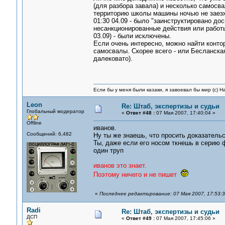
(для разбора завала) и несколько самосв
территорию школы машины ночью не заезж
01:30 04.09 - было "заинструктировано дос
несанкционированные действия или работы
03.09) - были исключены.
Если очень интересно, можно найти контор
самосвалы. Скорее всего - или Бесланска
далековато).
Если бы у меня были казаки, я завоевал бы мир (с) Н
Leon
Re: Штаб, экспертизы и судьи
Глобальный модератор
«
Ответ #48 :
07 Мая 2007, 17:40:04 »
Offline
иванов.
Сообщений: 6,482
Ну ты же знаешь, что просить доказательс
Ты, даже если его носом ткнешь в серию 
один труп
иванов это знает.
Поэтому ничего и не пишет
«
Последнее редактирование: 07 Мая 2007, 17:53:
Radi
Re: Штаб, экспертизы и судьи
ДСП
«
Ответ #49 :
07 Мая 2007, 17:45:06 »