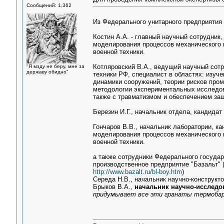
Сообщений: 1,362
Из Федерального унитарного предприяти
Костин А.А. - главный научный сотрудник,
моделирования процессов механического 
военной техники.
Котляровский В.А., ведущий научный сотр
"Я мзду не беру, мне за
державу обидно"
техники РФ, специалист в областях: изуч
динамики сооружений, теории рисков про
методологии экспериментальных исследов
также с травматизмом и обеспечением за
Березин И.Г., начальник отдела, кандидат
Гончаров В.В., начальник лаборатории, ка
моделирования процессов механического 
военной техники.
а также сотрудники Федерального государ
производственное предприятие "Базальт" 
http://www.bazalt.ru/bl-boy.htm
)
Середа Н.В., начальник научно-конструкт
Брыков В.А.,
начальник научно-исследо
придумывает все эти гранаты термобар