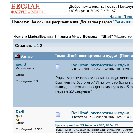
Добро пожаловать,
Гость
. Пожалу
07 Августа 2026, 17:29:52
Начало
|
Помо
Новости:
Небольшая реорганизация. Добавлен раздел
"Рецензии 
Факты и Мифы Беслана
|
Факты и Мифы Беслана
|
"Штаб"
(Модератор
Страниц:
«
1
2
Тема: Штаб, экспертизы и судьи (Прочит
Автор
paul3
Re: Штаб, экспертизы и судьи
Редкий гость
«
Ответ #30 :
29 Апреля 2007, 10:54:29 »
Offline
Ради, мне не совсем понятно зацикливани
Сообщений: 59
был или не было его? И потом это было н
вывод экспертизы по данному пункту абсо
первые 23 секунды?
Radi
Re: Штаб, экспертизы и судьи
ДСП
«
Ответ #31 :
29 Апреля 2007, 12:29:14 »
Offline
Цитата: paul3 от 29 Апреля 2007, 10:54:29
Сообщений: 2,568
Ради, мне не совсем понятно зацикливание на этом
это было намного позднее первых взрывов, это не п