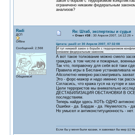
закон о борьбе с терроризмом конфликтова
ограничено никаким федеральным законом.
анализов?
Radi
Re: Штаб, экспертизы и судьи
ДСП
«
Ответ #38 :
30 Апреля 2007, 14:12:26 »
Offline
Цитата: paul3 от 30 Апреля 2007, 07:32:08
Сообщений: 2,568
И тут никакой закон о борьбе с терроризмом конфли
никаким федеральным законом.
А вот такое толкование можно смело засо
граждан, в том числе и пожарных, военных
Так что, поправочку для себя всё таки сд
Правила игры в Беслане устанавливала не
Абсолютно неверно рассматривать захват
Общаемся!
Это - форс-мажор и надо именно так расс
Согласись, что кража гуся на хуторе и за
Цели террористов мы внимательно иссле
ДЕСТАБИЛИЗАЦИЯ ОБСТАНОВКИ В ОСЕТИИ
последствиям.
Теперь найди здесь ХОТЬ ОДНО антиконс
Ошибки - да. Бардак - да. Неумелость - да
Но умысел и антиконституционность - нет.
Если бы у меня были казаки, я завоевал бы мир (с) Н