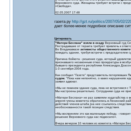
Верховного суда. Женщины требуют встречи с пред
«Свобода».
02.05.2007 17:48
газета.ру
http://gzt.ru/politics/2007/05/02/2
дает более-менее подробное описание сит
Цитировать
"Матери Беслана" взяли в осаду
Верховный суд Се
Пострадавшие от теракта требуют привлечь к ответ
Во Владикавказе
активисты общественного комите
покидать здание, требуя встречи с председателем 
Причина бойкота - решение суда, который удовлетв
признавшего незаконным отказ прокуратуры в возбу
бывшего президента республики Александра Дзасохо
1-3 сентября 2004 года.
Как сообщил "Газете" представитель потерпевших
Т
судом.
"Пока нам непонятно, о каких нарушениях иде
заявил адвокат.
«Мы не покинем здание суда, пока не встретимся с 
Мы настроены решительно. Сотрудники суда не прим
«Матери Беслана» не раз заявляли ходатайства о во
апреля члены комитета обратились в Ленинский райс
действий членов штаба (на нее ссылалось следстви
необоснованности такой позиции следствия.
«Мы восприняли это как маленькую победу, - говорит
решение Верховного суда нас подкосило».
Вчера вечером 10 человек из комитета «Матери Бес