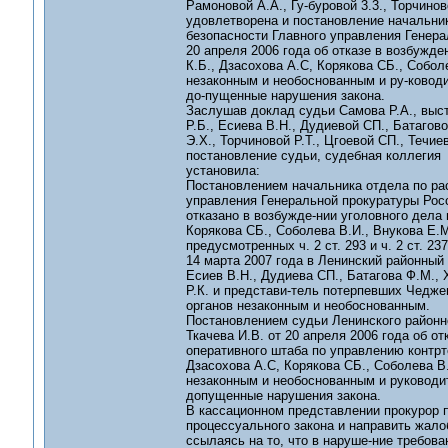
Рамоновой А.А., Гу-буровой 3.3., Торчинов
удовлетворена и постановление начальни
безопасности Главного управления Генер
20 апреля 2006 года об отказе в возбужде
К.Б., Дзасохова А.С, Корякова СБ., Соболе
незаконным и необоснованным и ру-ковод
до-пущенные нарушения закона.
Заслушав доклад судьи Самова Р.А., выст
Р.Б., Есиева В.Н., Дудиевой СП., Батагов
Э.Х., Торчиновой Р.Т., Цгоевой СП., Течие
постановление судьи, судебная коллегия
установила:
Постановлением начальника отдела по ра
управления Генеральной прокуратуры Рос
отказано в возбужде-нии уголовного дела 
Корякова СБ., Соболева В.И., Внукова Е.М
предусмотренных ч. 2 ст. 293 и ч. 2 ст. 2
14 марта 2007 года в Ленинский районный 
Есиев В.Н., Дудиева СП., Батагова Ф.М., Х
Р.К. и представи-тель потерпевших Чедж
органов незаконным и необоснованным.
Постановлением судьи Ленинского районно
Ткачева И.В. от 20 апреля 2006 года об о
оперативного штаба по управлению контрте
Дзасохова А.С, Корякова СБ., Соболева В.
незаконным и необоснованным и руководи
допущенные нарушения закона.
В кассационном представлении прокурор п
процессуального закона и направить жалоб
ссылаясь на то, что в наруше-ние требова