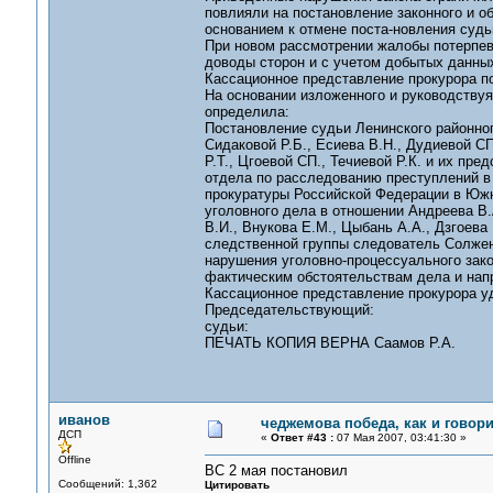
повлияли на постановление законного и об
основанием к отмене поста-новления судь
При новом рассмотрении жалобы потерпев
доводы сторон и с учетом добытых данных
Кассационное представление прокурора п
На основании изложенного и руководствуясь
определила:
Постановление судьи Ленинского районног
Сидаковой Р.Б., Есиева В.Н., Дудиевой СП
Р.Т., Цгоевой СП., Течиевой Р.К. и их пр
отдела по расследованию преступлений в
прокуратуры Российской Федерации в Южно
уголовного дела в отношении Андреева В.А
В.И., Внукова Е.М., Цыбань А.А., Дзгоева
следственной группы следователь Солжен
нарушения уголовно-процессуального зако
фактическим обстоятельствам дела и напр
Кассационное представление прокурора у
Председательствующий:
судьи:
ПЕЧАТЬ КОПИЯ ВЕРНА Саамов Р.А.
иванов
чеджемова победа, как и говор
ДСП
«
Ответ #43 :
07 Мая 2007, 03:41:30 »
Offline
ВС 2 мая постановил
Сообщений: 1,362
Цитировать