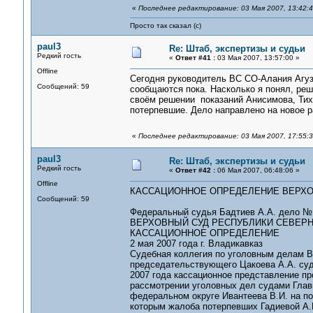
«
Последнее редактирование: 03 Мая 2007, 13:42:4
Просто так сказал (с)
paul3
Re: Штаб, экспертизы и судьи
Редкий гость
«
Ответ #41 :
03 Мая 2007, 13:57:00 »
Offline
Сегодня руководитель ВС СО-Алания Агуз
Сообщений: 59
сообщаются пока. Насколько я понял, ре
своём решении показаний Анисимова, Тихо
потерпевшие. Дело направлено на новое р
«
Последнее редактирование: 03 Мая 2007, 17:55:
paul3
Re: Штаб, экспертизы и судьи
Редкий гость
«
Ответ #42 :
06 Мая 2007, 06:48:06 »
Offline
КАССАЦИОННОЕ ОПРЕДЕЛЕНИЕ ВЕРХОВН
Сообщений: 59
Федеральный судья Бадтиев А.А. дело № 
ВЕРХОВНЫЙ СУД РЕСПУБЛИКИ СЕВЕРН
КАССАЦИОННОЕ ОПРЕДЕЛЕНИЕ
2 мая 2007 года г. Владикавказ
Судебная коллегия по уголовным делам Ве
председательствующего Цакоева А.А. суде
2007 года кассационное представление пр
рассмотрении уголовных дел судами Глав
федеральном округе Ивантеева В.И. на по
которым жалоба потерпевших Гадиевой А.Н.