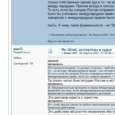
только собственные законы (да и то - не 
между народами. Причем всегда в пользу т
То есть если бы спецназ России отправилс
было бы учитывать международное право. Х
заморочек с международныи правом было
пыСы. К чему такие формальности - на "Вы
«
Последнее редактирование: 30 Апреля 2007, 02:
Просто так сказал (с)
paul3
Re: Штаб, экспертизы и судьи
Редкий гость
«
Ответ #37 :
30 Апреля 2007, 07:32:08 »
Offline
иванов
Сообщений: 59
Цитировать
Что касается коллизи, то должен огорчить - твой п
то - не всегда). Международное право - оно потому
То есть если бы спецназ России отправился мочить 
международное право. Хотя тут главное правило - 
Ты плохо читал Конституцию России и её 
Цитировать
4. Общепризнанные принципы и нормы международн
правовой системы. Если международным договором 
применяются правила международного договора.
Это разговор юриста с юристом.
Цитировать
И с точки зрения закона (и любого мало-мальски гр
законным действием.
Это действие абсолютно незаконное ибо пр