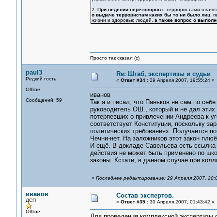
2.
При ведении переговоров
с террористами в каче
о выдаче террористам каких бы то ни было лиц
, 
жизни и здоровью людей,
а также вопрос о выполн
Просто так сказал (с)
paul3
Re: Штаб, экспертизы и судьи
Редкий гость
«
Ответ #34 :
29 Апреля 2007, 19:55:24 »
Offline
иванов
Сообщений: 59
Так я и писал, что Паньков не сам по себ
руководитель ОШ., который и не дал эти
потерпевших о привлечении Андреева к уг
соответствует Конституции, поскольку зар
политических требованиях. Получается по 
Чечни-нет. На заложников этот закон плюё
И ещё. В докладе Савельева есть ссылка
действия не может быть применено по шко
законы. Кстати, в данном случае при кол
«
Последнее редактирование: 29 Апреля 2007, 20:0
иванов
Состав экспертов.
ДСП
«
Ответ #35 :
30 Апреля 2007, 01:43:42 »
Offline
Для проведения комплексной экспертизы с