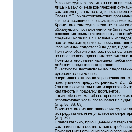
Указание судьи о том, что в постановлен
лишь на заключение комплексной ситуаци
состоятелен, в частно-сти, в постановле
Огоева У.С. об обстоятельствах проведени
как не относящиеся к рассматриваемой жа
Кроме того, сам судья в соответствии со 
обжалуемого постановления не был лишен
решения материалы уголовного дела возбу
средней школе № 1 г. Беслана и исследов
протоколы осмотра места проис-шествия и 
казания иных свидетелей по делу, и дать 
При таких обстоятельствах постановление
по неполно исследованным обстоятельств
Помимо этого судьей нарушено требовани
действия следственных органов.
В частности, постановлением следственны
руководителя и членов
оперативного штаба по управлению контрт
преступлений, предусмотренных ч. 2 ст. 29
Однако в описательно-мотивировочной части
халатность и подделку документов.
Таким образом, жалоба потерпевших и их
резолютивная часть постановления судьи 
(л.д. 86, 88, 89).
Помимо этого, из постановления судьи сл
их представителя не участвовал секретар
(л.д. 80).
Следовательно, приобщенный к материала
составленным в соответствии с требовани
Приведенные нарушения закона ограничил