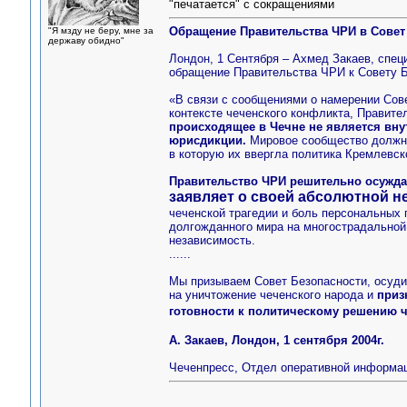
"печатается" с сокращениями
Обращение Правительства ЧРИ в Совет
"Я мзду не беру, мне за
державу обидно"
Лондон, 1 Сентября – Ахмед Закаев, спе
обращение Правительства ЧРИ к Совету 
«В связи с сообщениями о намерении Сов
контексте чеченского конфликта, Правите
происходящее в Чечне не является вн
юрисдикции.
Мировое сообщество должно
в которую их ввергла политика Кремлевск
Правительство ЧРИ решительно осуждае
заявляет о своей абсолютной н
чеченской трагедии и боль персональных
долгожданного мира на многострадальной 
независимость.
......
Мы призываем Совет Безопасности, осуди
на уничтожение чеченского народа и
приз
готовности к политическому решению
А. Закаев, Лондон, 1 сентября 2004г.
Чеченпресс, Отдел оперативной информа