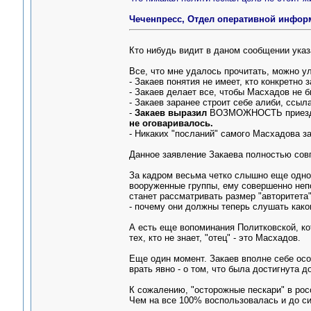
Чеченпресс, Отдел оперативной информа
Кто нибудь видит в даном сообщении ука
Все, что мне удалось прочитать, можно ул
- Закаев понятия не имеет, кто конкретно 
- Закаев делает все, чтобы Масхадов не 
- Закаев заранее строит себе алиби, ссыла
-
Закаев выразил
ВОЗМОЖНОСТЬ приезда
не оговаривалось.
- Никаких "посланий" самого Масхадова за
Данное заявление Закаева полностью совп
За кадром весьма четко слышно еще одно 
вооруженные группы, ему совершенно непо
станет рассматривать размер "авторитета
- почему они должны теперь слушать како
А есть еще вопоминания Политковской, кот
тех, кто не знает, "отец" - это Масхадов.
Еще один момент. Закаев вполне себе осоз
врать явно - о том, что была достигнута 
К сожалению, "осторожные пескари" в рос
Чем на все 100% воспользовалась и до си