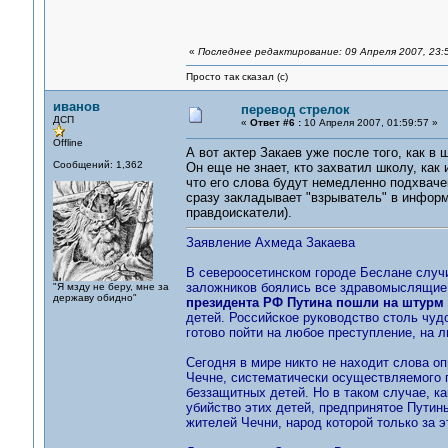
«
Последнее редактирование: 09 Апреля 2007, 23:
Просто так сказал (с)
иванов
перевод стрелок
ДСП
«
Ответ #6 :
10 Апреля 2007, 01:59:57 »
Offline
А вот актер Закаев уже после того, как в
Сообщений: 1,362
Он еще не знает, кто захватил школу, как 
что его слова будут немедленно подхвач
сразу закладывает "взрыватель" в информ
правдоискатели).
Заявление Ахмеда Закаева
В североосетинском городе Беслане случил
заложников боялись все здравомыслящие
"Я мзду не беру, мне за
державу обидно"
президента РФ Путина пошли на штурм
детей. Российское руководство столь чу
готово пойти на любое преступление, на 
Сегодня в мире никто не находит слова 
Чечне, систематически осуществляемого 
беззащитных детей. Но в таком случае, к
убийство этих детей, предпринятое Путин
жителей Чечни, народ которой только за э