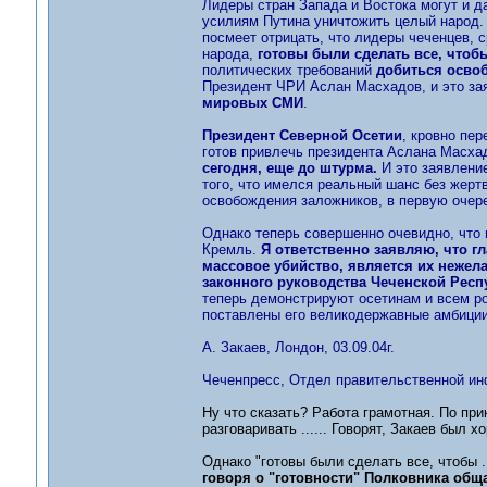
Лидеры стран Запада и Востока могут и д
усилиям Путина уничтожить целый народ. Э
посмеет отрицать, что лидеры чеченцев, 
народа,
готовы были сделать все, чтоб
политических требований
добиться осво
Президент ЧРИ Аслан Масхадов, и это за
мировых СМИ
.
Президент Северной Осетии
, кровно пе
готов привлечь президента Аслана Масха
сегодня, еще до штурма.
И это заявление
того, что имелся реальный шанс без жерт
освобождения заложников, в первую очере
Однако теперь совершенно очевидно, что 
Кремль.
Я ответственно заявляю, что г
массовое убийство, является их нежела
законного руководства Чеченской Респ
теперь демонстрируют осетинам и всем ро
поставлены его великодержавные амбиции,
А. Закаев, Лондон, 03.09.04г.
Чеченпресс, Отдел правительственной инф
Ну что сказать? Работа грамотная. По пр
разговаривать ...... Говорят, Закаев был 
Однако "готовы были сделать все, чтобы .
говоря о "готовности" Полковника общ