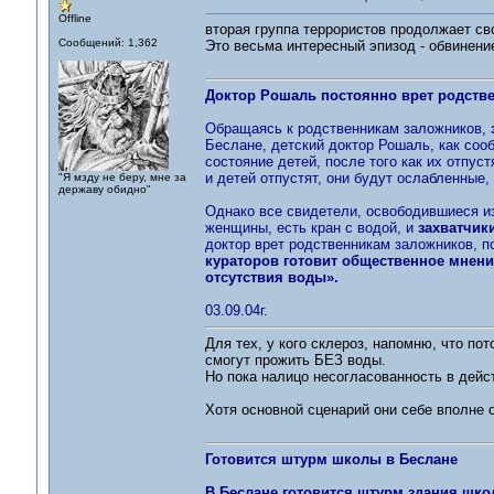
Offline
вторая группа террористов продолжает св
Сообщений: 1,362
Это весьма интересный эпизод - обвинени
Доктор Рошаль постоянно врет родств
Обращаясь к родственникам заложников,
Беслане, детский доктор Рошаль, как соо
состояние детей, после того как их отпус
и детей отпустят, они будут ослабленные,
"Я мзду не беру, мне за
державу обидно"
Однако все свидетели, освободившиеся из
женщины, есть кран с водой, и
захватчик
доктор врет родственникам заложников, п
кураторов готовит общественное мнени
отсутствия воды».
03.09.04г.
Для тех, у кого склероз, напомню, что пот
смогут прожить БЕЗ воды.
Но пока налицо несогласованность в дейс
Хотя основной сценарий они себе вполне 
Готовится штурм школы в Беслане
В Беслане готовится штурм здания шко