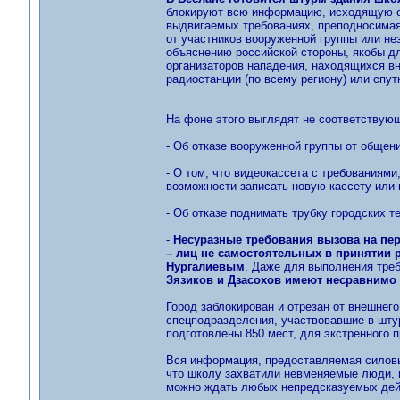
блокируют всю информацию, исходящую от
выдвигаемых требованиях, преподносимая
от участников вооруженной группы или не
объяснению российской стороны, якобы дл
организаторов нападения, находящихся вн
радиостанции (по всему региону) или спу
На фоне этого выглядят не соответствую
- Об отказе вооруженной группы от общен
- О том, что видеокассета с требованиями
возможности записать новую кассету или 
- Об отказе поднимать трубку городских 
-
Несуразные требования вызова на пе
– лиц не самостоятельных в принятии 
Нургалиевым
. Даже для выполнения тре
Зязиков и Дзасохов имеют несравнимо
Город заблокирован и отрезан от внешнег
спецподразделения, участвовавшие в шту
подготовлены 850 мест, для экстренного 
Вся информация, предоставляемая силовы
что школу захватили невменяемые люди, 
можно ждать любых непредсказуемых дей