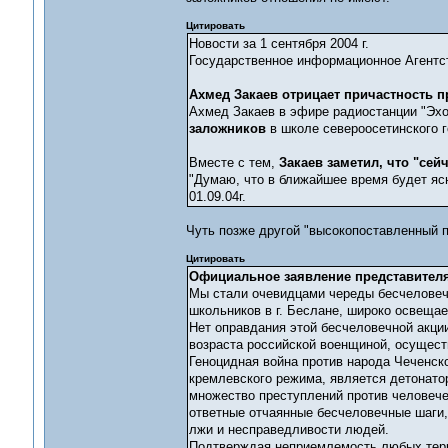
Цитировать
Новости за 1 сентября 2004 г.
Государственное информационное Агент
Ахмед Закаев отрицает причастность п
Ахмед Закаев в эфире радиостанции "Эхо
заложников
в школе североосетинского 
Вместе с тем,
Закаев заметил, что "сейч
"Думаю, что в ближайшее время будет ясно
01.09.04г.
Чуть позже другой "высокопоставленный 
Цитировать
Официальное заявление представителя
Мы стали очевидцами череды бесчеловечн
школьников в г. Беслане, широко освеща
Нет оправдания этой бесчеловечной акции
возраста российской военщиной, осущест
Геноцидная война против народа Чеченск
кремлевского режима, является детонато
множество преступлений против человече
ответные отчаянные бесчеловечные шаги, 
лжи и несправедливости людей.
Подтверждая неприемлемость любых терр