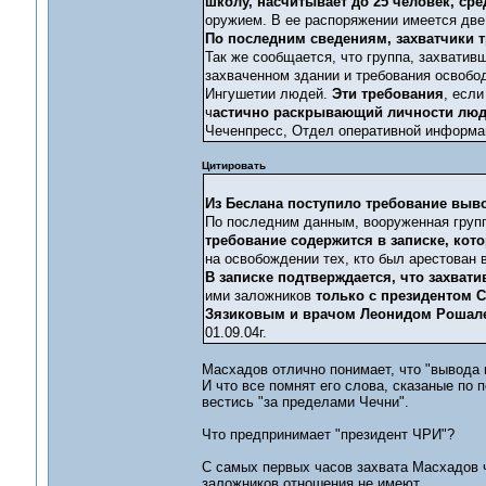
школу, насчитывает до 25 человек, ср
оружием. В ее распоряжении имеется две
По последним сведениям, захватчики т
Так же сообщается, что группа, захватив
захваченном здании и требования освобо
Ингушетии людей.
Эти требования
, есл
ч
астично раскрывающий личности люде
Чеченпресс, Отдел оперативной информаци
Цитировать
Из Беслана поступило требование выво
По последним данным, вооруженная групп
требование содержится в записке, кот
на освобождении тех, кто был арестован в
В записке подтверждается, что захва
ими заложников
только с президентом 
Зязиковым и врачом Леонидом Рошал
01.09.04г.
Масхадов отлично понимает, что "вывода в
И что все помнят его слова, сказаные по 
вестись "за пределами Чечни".
Что предпринимает "президент ЧРИ"?
С самых первых часов захвата Масхадов че
заложников отношения не имеют.