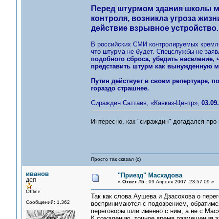
Перед штурмом здания школы м
контроля, возникла угроза жиз
действие взрывное устройство
.
В российских СМИ контролируемых кремле
что штурма не будет. Спецслужбы не заяв
подобного сброса, убедить население, 
представить штурм как вынужденную м
Путин действует в своем репертуаре, по
гораздо страшнее.
Сираждин Саттаев, «Кавказ-Центр»,
03.09
Интересно, как "сираждин" догадался про 
Просто так сказал (с)
иванов
"Приезд" Масхадова
ДСП
«
Ответ #5 :
09 Апреля 2007, 23:57:09 »
Offline
Так как слова Аушева и Дзасохова о пер
Сообщений: 1,362
воспринимаются с подозрением, обратимся
переговоры шли именно с ним, а не с Мас
К сожалению, точное время размещения это