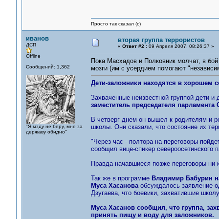
Просто так сказал (с)
иванов
вторая группа террористов
ДСП
«
Ответ #2 :
09 Апреля 2007, 08:26:37 »
Offline
Пока Масхадов и Полковник молчат, в бой
Сообщений: 1,362
мозги (им с усердием помогают "независи
Дети-заложники находятся в хорошем с
Захваченные неизвестной группой дети и 
заместитель председателя парламента 
В четверг днем он вышел к родителям и р
школы. Они сказали, что состояние их терп
"Я мзду не беру, мне за
державу обидно"
"Через час - полтора на переговоры пойде
сообщил вице-спикер североосетинского 
Правда начавшиеся позже переговоры ни к
Так же в программе
Владимир Бабурин на
Муса Хасанова
обсуждалось заявление од
Дзугаева, что боевики, захватившие школу
Муса Хасанов сообщил, что группа, зах
принять пищу и воду для заложников.