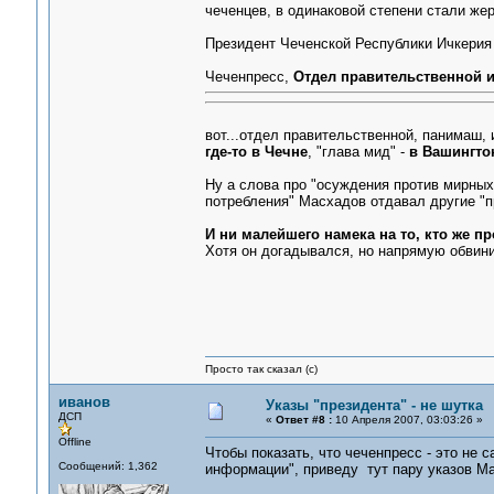
чеченцев, в одинаковой степени стали же
Президент Чеченской Республики Ичкери
Чеченпресс,
Отдел правительственной и
вот...отдел правительственной, панимаш, 
где-то в Чечне
, "глава мид" -
в Вашингто
Ну а слова про "осуждения против мирных 
потребления" Масхадов отдавал другие "п
И ни малейшего намека на то, кто же п
Хотя он догадывался, но напрямую обвини
Просто так сказал (с)
иванов
Указы "президента" - не шутка
ДСП
«
Ответ #8 :
10 Апреля 2007, 03:03:26 »
Offline
Чтобы показать, что чеченпресс - это не 
Сообщений: 1,362
информации", приведу тут пару указов Ма