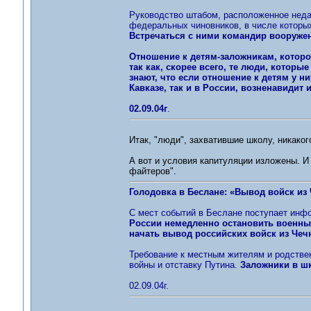
Руководство штабом, расположенное неда
федеральных чиновников, в числе которы
Встречаться с ними командир вооружен
Отношение к детям-заложникам, которо
так как, скорее всего, те люди, которы
знают, что если отношение к детям у н
Кавказе, так и в России, возненавидит и
02.09.04г
.
Итак, "люди", захватившие школу, никакого
А вот и условия капитуляции изложены. И
файтеров".
Голодовка в Беслане: «Вывод войск из 
С мест событий в Беслане поступает инфо
России немедленно остановить военные
начать вывод российских войск из Чеч
Требование к местным жителям и родстве
войны и отставку Путина.
Заложники в шк
02.09.04г.