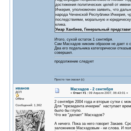
достижения политических целей от имени
Ичкерия, уполномочен заявить, что дальн
народа Чеченской Республики Ичкерия, ч
последствиями, моральную и юридическую
клика.
Умар Ханбиев, Генеральный представи
Итого, сухой остаток 1 сентября.
Сам Масхадов никоим образом не дает о с
Два его подельника категорически отказыва
совершил.
продолжение следует
Просто так сказал (с)
иванов
Масхадов - 2 сентября
ДСП
«
Ответ #1 :
09 Апреля 2007, 06:43:01 »
Offline
2 сентября 2004 года и вторые сутки с мо
Сообщений: 1,362
Для "президента ичкерии" наступает время
было бы глупо.
Что же "делает" Масхадов?
А ничего. Пока за него говорит Закаев. 
заложников Масхадовым - ни слова. И пол