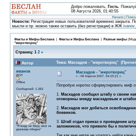
Добро пожаловать,
Гость
. Пожалу
08 Августа 2026, 01:40:55
Начало
|
Помо
Новости:
Регистрация новых пользователей временно закрыта. По
мысли и пр. можно также оставить (без регистрации) в ЖЖ
ivanov
Факты и Мифы Беслана
|
Факты и Мифы Беслана
|
Разные мифы
(Мод
"миротворец"
Страниц:
1
2
»
Тема: Масхадов - "миротворец" (Прочит
Автор
иванов
Масхадов - "миротворец"
ДСП
«
:
08 Апреля 2007, 04:25:21 »
Offline
Попробую коротко сформулировать миф о
Сообщений: 1,362
1.
Масхадов сообщил штабу о своем нам
оговорены между масхадовым и штабо
2.
Масхадов мог добиться освобождения
боевиков.
3.
Штаб отдал приказ о проведении шту
заложников, что привело бы к политич
"Я мзду не беру, мне за
державу обидно"
Так как мне нигде не удалось найти каких