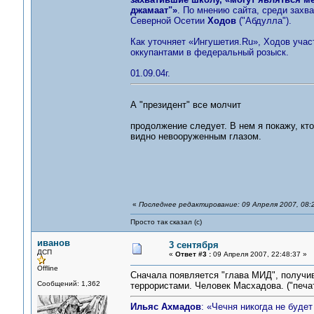
джамаат"»
. По мнению сайта, среди захв
Северной Осетии
Ходов
("Абдулла").
Как уточняет «Ингушетия.Ru», Ходов уча
оккупантами в федеральный розыск.
01.09.04г.
А "президент" все молчит
продолжение следует. В нем я покажу, кто
видно невооруженным глазом.
«
Последнее редактирование: 09 Апреля 2007, 08:
Просто так сказал (с)
иванов
3 сентября
ДСП
«
Ответ #3 :
09 Апреля 2007, 22:48:37 »
Offline
Сначала появляется "глава МИД", получи
Сообщений: 1,362
террористами. Человек Масхадова. ("печа
Ильяс Ахмадов
: «Чечня никогда не буде