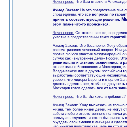
Чеченпресс:
Что Вам ответили Александр
Ахмед Закаев:
На это предложение мне от
справедливы, что все
вопросы по гарант
Мы
принять соответствующие решения.
этом плане что-то прояснится.
Чеченпресс:
Остаются, все же, определен
участие в предоставлении таких
гарантий
Ахмед Закаев:
Это бесспорно. Хочу обрат
рассматривался чеченский вопрос. Иниции
против любого участия международной об
сугубо как «внутреннее дело» России.
Это
решительно и активно включились в ра
относительно безопасности Масхадова, ил
Владикавказе или в другом российском го
выработаны соответствующие механизмы, 
уверен, что лидеры Европы и в целом Зап
должны сделать все, чтобы не допустить 
Масхадов готов сделать
все от него зав
Чеченпресс:
Что бы Вы хотели добавить?
Ахмед Закаев: Хочу высказать не только с
жизни, тем более жизни детей, не могут с
забота любого ответственного политика д
пользуясь случаем, я хотел бы призвать о
обуздать свои эмоции и амбиции и сделать
что никакая политическая цель не стоит 