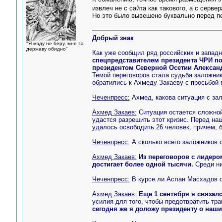
извлеч не с сайта как такового, а с серв
Но это было вывешено буквально перед п
Добрый знак
"Я мзду не беру, мне за
державу обидно"
Как уже сообщил ряд российских и запад
спецпредставителем президента ЧРИ п
президентом Северной Осетии Алексан
Темой переговоров стала судьба заложни
обратились к Ахмеду Закаеву с просьбой 
Чеченпресс:
Ахмед, какова ситуация с за
Ахмед Закаев:
Ситуация остается сложной
удастся разрешить этот кризис. Перед н
удалось освободить 26 человек, причем, 
Чеченпресс:
А сколько всего заложников 
Ахмед Закаев:
Из переговоров с лидеро
достигает более одной тысячи.
Среди ни
Чеченпресс:
В курсе ли Аслан Масхадов 
Ахмед Закаев:
Еще 1 сентября я связал
усилия для того, чтобы предотвратить тра
сегодня же я доложу президенту о наш