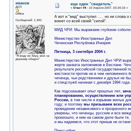
иванов
еще один "свидетель"
ДСП
«
Ответ #9 :
10 Апреля 2007, 03:26:33 »
Offline
А вот и "мид" выступил ..... но ни слова 
Сообщений: 1,362
воюет со всей своей "силой".
МИД ЧРИ: Мы выражаем глубокие соболез
Министерство Иностранных Дел
Чеченская Республика Ичкерия
Пятница, 3 сентября 2004 г.
"Я мзду не беру, мне за
державу обидно"
Министерство Иностранных Дел ЧРИ выраж
жертв захвата заложников в Беслане. Чеч
результате российской государственной п
жестокости против ни в чем неповинного 
чеченца, чьи родственники и друзья не б
и спецслужб начиная с декабря 1994 года.
Как подсказывает опыт прошлых лет,
зача
планированию, осуществлению или уп
России,
в том числе и взрывам жилых дом
году; и поэтому
мы призываем всех росс
проведение независимого и прозрачного 
уверены, что чеченцы, русские и все меж
произошло, и кем на самом деле были те,
и мы надеемся, что этот призыв не останет
Пресс-офис