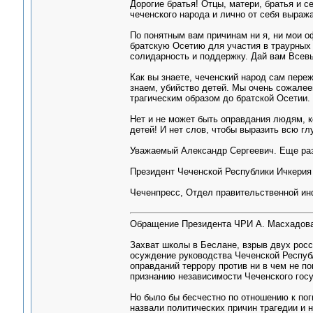
Дорогие братья! Отцы, матери, братья и с
чеченского народа и лично от себя выраж
По понятным вам причинам ни я, ни мои о
братскую Осетию для участия в траурных 
солидарность и поддержку. Дай вам Всевы
Как вы знаете, чеченский народ сам пере
знаем, убийство детей. Мы очень сожалее
трагическим образом до братской Осетии.
Нет и не может быть оправдания людям, к
детей! И нет слов, чтобы выразить всю 
Уважаемый Александр Сергеевич. Еще раз
Президент Чеченской Республики Ичкери
Чеченпресс, Отдел правительственной и
Обращение Президента ЧРИ А. Масхадова
Захват школы в Беслане, взрыв двух рос
осуждение руководства Чеченской Республ
оправданий террору против ни в чем не п
признанию независимости Чеченского госу
Но было бы бесчестно по отношению к пог
назвали политических причин трагедии и н