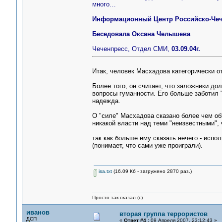
много…
Информационный Центр Российско-Че
Беседовала Оксана Челышева
Чеченпресс, Отдел СМИ,
03.09.04г.
Итак, человек Масхадова категорически от
Более того, он считает, что заложники д
вопросы гуманности. Его больше заботил "
надежда.
О "силе" Масхадова сказано более чем об
никакой власти над теми "неизвестными", ч
так как больше ему сказать нечего - испо
(понимает, что сами уже проиграли).
isa.txt
(16.09 Кб - загружено 2870 раз.)
Просто так сказал (с)
иванов
вторая группа террористов
ДСП
«
Ответ #4 :
09 Апреля 2007, 23:12:43 »