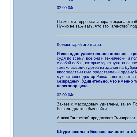
02.09.04г.
Позже эти террористы пера и экрана отра
Нужно не забывать, что это "агенство" под
Комментарий агентства:
И еще одно удивительное явление – тр
судя по всему, все они и технически, и по
с собой собак, которые чувствуют опаснос
только выводил детей из здания на Дубров
впоследствии был представлен к ордену Му
мужественно доктор Рошаль повторяет за 
безвредным.
Удивительно, что именно т
переговорщика.
02.09.04г.
Закаев с Масхадовым удивлены, зачем По
Рошаль должен был пойти.
А пока "агенство" продолжает "минировать
Штурм школы в Беслане начнется этой