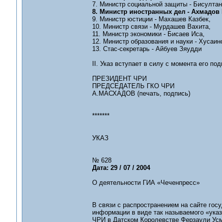
7. Министр социальной защиты - Бисултан
8. Министр иностранных дел - Ахмадов
9. Министр юстиции - Махашев Казбек,
10. Министр связи - Мурдашев Вахита,
11. Министр экономики - Бисаев Иса,
12. Министр образования и науки - Хусаин
13. Стас-секретарь - Айбуев Зяудди
II. Указ вступает в силу с момента его по
ПРЕЗИДЕНТ ЧРИ
ПРЕДСЕДАТЕЛЬ ГКО ЧРИ
А.МАСХАДОВ (печать, подпись)
*******
УКАЗ
№ 628
Дата: 29 / 07 / 2004
О деятельности ГИА «Чеченпресс»
В связи с распространением на сайте гос
информации в виде так называемого «указ
ЧРИ в Датском Королевстве Ферзаули Усм