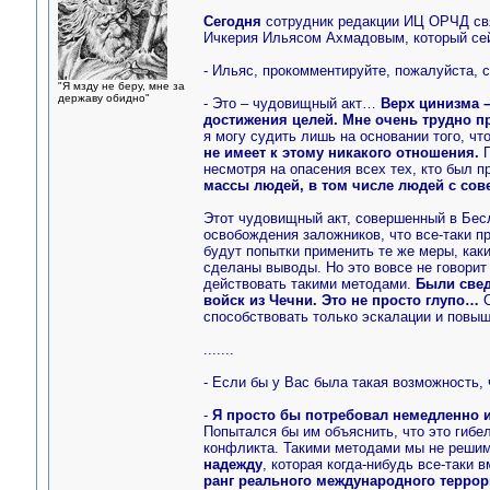
Сегодня
сотрудник редакции ИЦ ОРЧД свя
Ичкерия Ильясом Ахмадовым, который с
- Ильяс, прокомментируйте, пожалуйста, 
"Я мзду не беру, мне за
державу обидно"
- Это – чудовищный акт…
Верх цинизма –
достижения целей. Мне очень трудно пр
я могу судить лишь на основании того, ч
не имеет к этому никакого отношения.
П
несмотря на опасения всех тех, кто был п
массы людей, в том числе людей с со
Этот чудовищный акт, совершенный в Бес
освобождения заложников, что все-таки п
будут попытки применить те же меры, как
сделаны выводы. Но это вовсе не говорит 
действовать такими методами.
Были свед
войск из Чечни. Это не просто глупо…
способствовать только эскалации и повыш
.......
- Если бы у Вас была такая возможность,
-
Я просто бы потребовал немедленно и
Попытался бы им объяснить, что это гибел
конфликта. Такими методами мы не решим
надежду
, которая когда-нибудь все-таки 
ранг реального международного террор