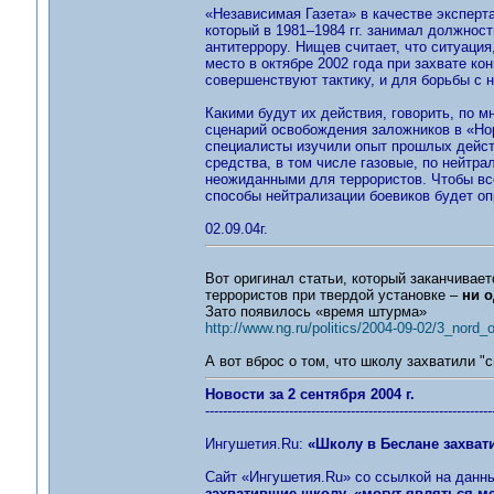
«Независимая Газета» в качестве эксперт
который в 1981–1984 гг. занимал должнос
антитеррору. Нищев считает, что ситуация
место в октябре 2002 года при захвате кон
совершенствуют тактику, и для борьбы с 
Какими будут их действия, говорить, по 
сценарий освобождения заложников в «Нор
специалисты изучили опыт прошлых действ
средства, в том числе газовые, по нейтра
неожиданными для террористов. Чтобы все
способы нейтрализации боевиков будет оп
02.09.04г.
Вот оригинал статьи, который заканчивае
террористов при твердой установке –
ни о
Зато появилось «время штурма»
http://www.ng.ru/politics/2004-09-02/3_nord_o
А вот вброс о том, что школу захватили "св
Новости за 2 сентября 2004 г.
-----------------------------------------------------------------
Ингушетия.Ru:
«Школу в Беслане захват
Сайт «Ингушетия.Ru» со ссылкой на данны
захватившие школу, «могут являться 