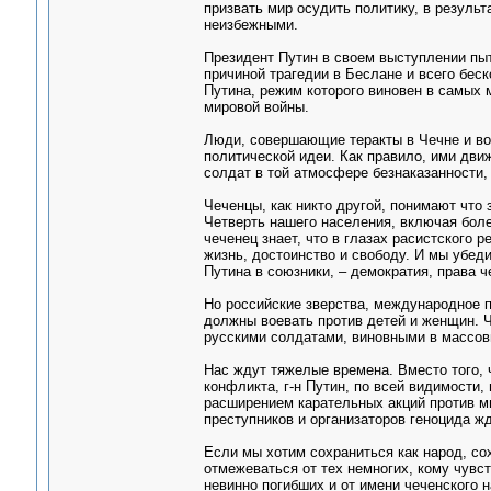
призвать мир осудить политику, в результ
неизбежными.
Президент Путин в своем выступлении пыт
причиной трагедии в Беслане и всего беск
Путина, режим которого виновен в самых 
мировой войны.
Люди, совершающие теракты в Чечне и вок
политической идеи. Как правило, ими дви
солдат в той атмосфере безнаказанности,
Чеченцы, как никто другой, понимают что
Четверть нашего населения, включая боле
чеченец знает, что в глазах расистского
жизнь, достоинство и свободу. И мы убед
Путина в союзники, – демократия, права ч
Но российские зверства, международное п
должны воевать против детей и женщин. Ч
русскими солдатами, виновными в массовы
Нас ждут тяжелые времена. Вместо того, 
конфликта, г-н Путин, по всей видимости,
расширением карательных акций против ми
преступников и организаторов геноцида жд
Если мы хотим сохраниться как народ, с
отмежеваться от тех немногих, кому чувс
невинно погибших и от имени чеченского 