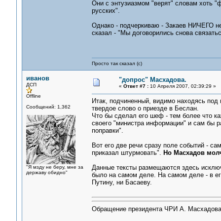
Они с энтузиазмом "верят" словам хоть "
русских".
Однако - подчеркиваю - Закаев НИЧЕГО не
сказал - "Мы договорились снова связатьс
Просто так сказал (с)
иванов
"допрос" Масхадова.
ДСП
«
Ответ #7 :
10 Апреля 2007, 02:39:29 »
Offline
Итак, подчиненный, видимо находясь под в
Сообщений: 1,362
твердое слово о приезде в Беслан.
Что бы сделал его шеф - тем более что 
своего "министра информации" и сам бы ра
поправки".
Вот его две речи сразу поле событий - са
приказал штурмовать".
Но Масхадов мол
Данные тексты размещаются здесь исключи
"Я мзду не беру, мне за
державу обидно"
было на самом деле. На самом деле - в ег
Путину, ни Басаеву.
Обращение президента ЧРИ А. Масхадова 