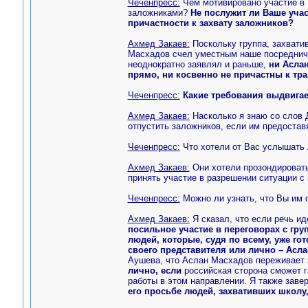
Чеченпресс:
Чем мотивировано участие в
заложниками?
Не послужит ли Ваше уча
причастности к захвату заложников?
Ахмед Закаев:
Поскольку группа, захвати
Масхадов счел уместным наше посредничес
неоднократно заявлял и раньше,
ни Асла
прямо, ни косвенно не причастны к тра
Чеченпресс:
Какие требования выдвигае
Ахмед Закаев:
Насколько я знаю со слов 
отпустить заложников, если им предоста
Чеченпресс:
Что хотели от Вас услышать
Ахмед Закаев:
Они хотели прозондировать 
принять участие в разрешении ситуации с
Чеченпресс:
Можно ли узнать, что Вы им 
Ахмед Закаев:
Я сказал, что если речь ид
посильное участие в переговорах с гру
людей, которые, судя по всему, уже го
своего представителя или лично – Асл
Аушева, что Аслан Масхадов переживает 
лично, если
российская сторона сможет г
работы в этом направлении. Я также заве
его просьбе людей, захвативших школу