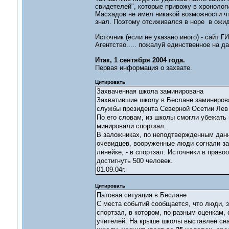
свидетелей", которые привожу в хронологи
Масхадов не имел никакой возможности чт
знал. Поэтому отсиживался в норе в ожид
Источник (если не указано иного) - сай
Агентство..... пожалуй единственное на 
Итак, 1 сентября 2004 года.
Первая информация о захвате.
Цитировать
Захваченная школа заминирована
Захватившие школу в Беслане заминирова
службы президента Северной Осетии Лев 
По его словам, из школы смогли убежать 
минировали спортзал.
В заложниках, по неподтвержденным данны
очевидцев, вооруженные люди согнали за
линейке, - в спортзал. Источники в прав
достигнуть 500 человек.
01.09.04г.
Цитировать
Патовая ситуация в Беслане
С места событий сообщается, что люди, 
спортзал, в котором, по разным оценкам,
учителей. На крыше школы выставлен сна