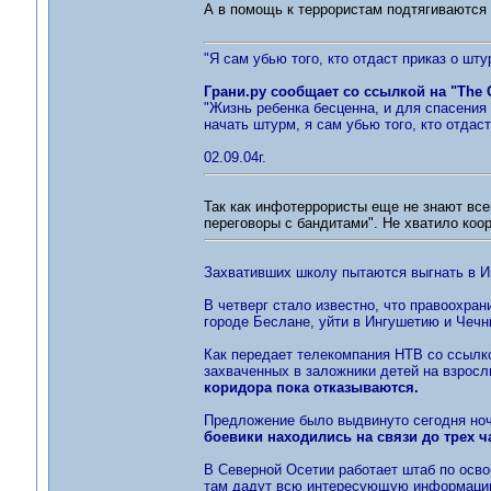
А в помощь к террористам подтягиваются 
"Я сам убью того, кто отдаст приказ о шту
Грани.ру сообщает со ссылкой на "The 
"Жизнь ребенка бесценна, и для спасения 
начать штурм, я сам убью того, кто отдаст
02.09.04г.
Так как инфотеррористы еще не знают все
переговоры с бандитами". Не хватило коо
Захвативших школу пытаются выгнать в 
В четверг стало известно, что правоохра
городе Беслане, уйти в Ингушетию и Чечн
Как передает телекомпания НТВ со ссылк
захваченных в заложники детей на взросл
коридора пока отказываются.
Предложение было выдвинуто сегодня ноч
боевики находились на связи до трех 
В Северной Осетии работает штаб по осво
там дадут всю интересующую информаци