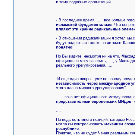
и тому подобных организаций.
...............
- В последнее время, ..... все больше гов
исламский фундаментализм
. Что сопрот
влияют эти крайне радикальные элеме
- В отношении радикализации я хотел бы 
будут надеяться только на автомат Калаш
понятно!
Но Вы видите, несмотря ни на что,
Масхад
официально могу заверить, ...., у Масхад
реального урегулирования. ....
......
И еще один вопрос, уже по поводу предс
независимость через международное у
этого плана мирного урегулирования?
- .... пока нет официального международн
представителями европейских МИДов
,
....
Но ведь есть много позиций, которые Росс
могла бы контролировать
механизм созд
республике
,
Понятно, что не будет Чечня реальным с