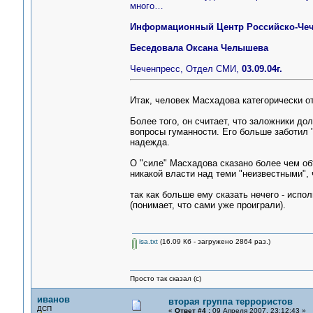
много…
Информационный Центр Российско-Че
Беседовала Оксана Челышева
Чеченпресс, Отдел СМИ,
03.09.04г.
Итак, человек Масхадова категорически от
Более того, он считает, что заложники д
вопросы гуманности. Его больше заботил "
надежда.
О "силе" Масхадова сказано более чем об
никакой власти над теми "неизвестными", ч
так как больше ему сказать нечего - испо
(понимает, что сами уже проиграли).
isa.txt
(16.09 Кб - загружено 2864 раз.)
Просто так сказал (с)
иванов
вторая группа террористов
ДСП
«
Ответ #4 :
09 Апреля 2007, 23:12:43 »