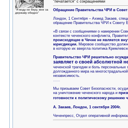
"печатается" с сокращениями
Обращение Правительства ЧРИ в Совет
"Я мзду не беру, мне за
державу обидно"
Лондон, 1 Сентября – Ахмед Закаев, спе
обращение Правительства ЧРИ к Совету 
«В связи с сообщениями о намерении Сов
контексте чеченского конфликта, Правите
происходящее в Чечне не является вн
юрисдикции.
Мировое сообщество должно
в которую их ввергла политика Кремлевск
Правительство ЧРИ решительно осуждае
заявляет о своей абсолютной н
чеченской трагедии и боль персональных
долгожданного мира на многострадальной 
независимость.
......
Мы призываем Совет Безопасности, осуди
на уничтожение чеченского народа и
приз
готовности к политическому решению
А. Закаев, Лондон, 1 сентября 2004г.
Чеченпресс, Отдел оперативной информа