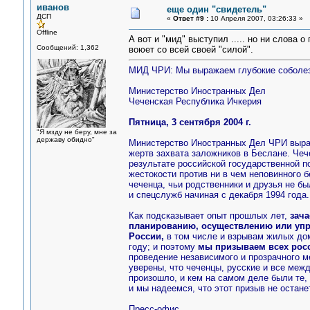
иванов
еще один "свидетель"
ДСП
«
Ответ #9 :
10 Апреля 2007, 03:26:33 »
Offline
А вот и "мид" выступил ..... но ни слова 
Сообщений: 1,362
воюет со всей своей "силой".
МИД ЧРИ: Мы выражаем глубокие соболез
Министерство Иностранных Дел
Чеченская Республика Ичкерия
Пятница, 3 сентября 2004 г.
"Я мзду не беру, мне за
державу обидно"
Министерство Иностранных Дел ЧРИ выраж
жертв захвата заложников в Беслане. Чеч
результате российской государственной п
жестокости против ни в чем неповинного 
чеченца, чьи родственники и друзья не б
и спецслужб начиная с декабря 1994 года.
Как подсказывает опыт прошлых лет,
зача
планированию, осуществлению или уп
России,
в том числе и взрывам жилых дом
году; и поэтому
мы призываем всех росс
проведение независимого и прозрачного 
уверены, что чеченцы, русские и все меж
произошло, и кем на самом деле были те,
и мы надеемся, что этот призыв не останет
Пресс-офис