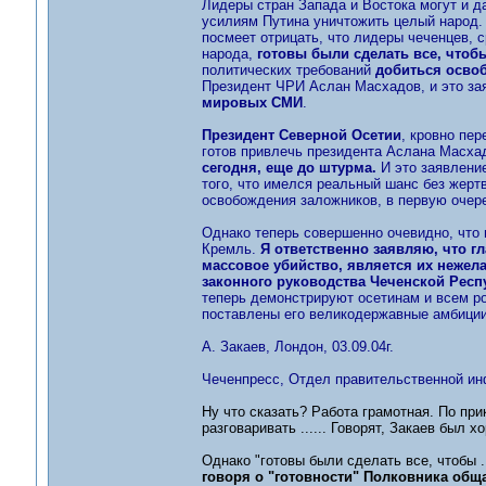
Лидеры стран Запада и Востока могут и д
усилиям Путина уничтожить целый народ. Э
посмеет отрицать, что лидеры чеченцев, 
народа,
готовы были сделать все, чтоб
политических требований
добиться осво
Президент ЧРИ Аслан Масхадов, и это за
мировых СМИ
.
Президент Северной Осетии
, кровно пе
готов привлечь президента Аслана Масха
сегодня, еще до штурма.
И это заявление
того, что имелся реальный шанс без жерт
освобождения заложников, в первую очере
Однако теперь совершенно очевидно, что 
Кремль.
Я ответственно заявляю, что г
массовое убийство, является их нежела
законного руководства Чеченской Респ
теперь демонстрируют осетинам и всем ро
поставлены его великодержавные амбиции,
А. Закаев, Лондон, 03.09.04г.
Чеченпресс, Отдел правительственной инф
Ну что сказать? Работа грамотная. По пр
разговаривать ...... Говорят, Закаев был 
Однако "готовы были сделать все, чтобы .
говоря о "готовности" Полковника общ