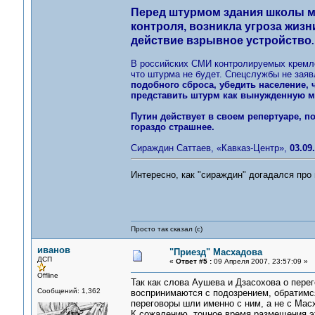
Перед штурмом здания школы м
контроля, возникла угроза жиз
действие взрывное устройство
.
В российских СМИ контролируемых кремле
что штурма не будет. Спецслужбы не заяв
подобного сброса, убедить население, 
представить штурм как вынужденную м
Путин действует в своем репертуаре, по
гораздо страшнее.
Сираждин Саттаев, «Кавказ-Центр»,
03.09
Интересно, как "сираждин" догадался про 
Просто так сказал (с)
иванов
"Приезд" Масхадова
ДСП
«
Ответ #5 :
09 Апреля 2007, 23:57:09 »
Offline
Так как слова Аушева и Дзасохова о пер
Сообщений: 1,362
воспринимаются с подозрением, обратимся
переговоры шли именно с ним, а не с Мас
К сожалению, точное время размещения это