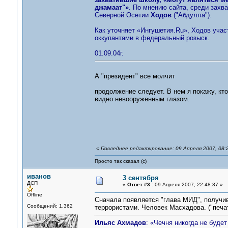
джамаат"»
. По мнению сайта, среди захв
Северной Осетии
Ходов
("Абдулла").
Как уточняет «Ингушетия.Ru», Ходов уча
оккупантами в федеральный розыск.
01.09.04г.
А "президент" все молчит
продолжение следует. В нем я покажу, кто
видно невооруженным глазом.
«
Последнее редактирование: 09 Апреля 2007, 08:
Просто так сказал (с)
иванов
3 сентября
ДСП
«
Ответ #3 :
09 Апреля 2007, 22:48:37 »
Offline
Сначала появляется "глава МИД", получи
Сообщений: 1,362
террористами. Человек Масхадова. ("печа
Ильяс Ахмадов
: «Чечня никогда не буде