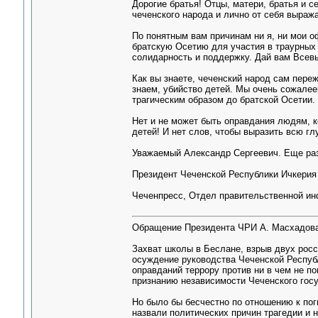
Дорогие братья! Отцы, матери, братья и с
чеченского народа и лично от себя выраж
По понятным вам причинам ни я, ни мои о
братскую Осетию для участия в траурных 
солидарность и поддержку. Дай вам Всевы
Как вы знаете, чеченский народ сам пере
знаем, убийство детей. Мы очень сожалее
трагическим образом до братской Осетии.
Нет и не может быть оправдания людям, к
детей! И нет слов, чтобы выразить всю 
Уважаемый Александр Сергеевич. Еще раз
Президент Чеченской Республики Ичкери
Чеченпресс, Отдел правительственной и
Обращение Президента ЧРИ А. Масхадова
Захват школы в Беслане, взрыв двух рос
осуждение руководства Чеченской Республ
оправданий террору против ни в чем не п
признанию независимости Чеченского госу
Но было бы бесчестно по отношению к пог
назвали политических причин трагедии и н