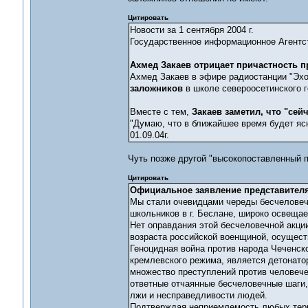
Цитировать
Новости за 1 сентября 2004 г.
Государственное информационное Агент
Ахмед Закаев отрицает причастность п
Ахмед Закаев в эфире радиостанции "Эхо
заложников
в школе североосетинского 
Вместе с тем,
Закаев заметил, что "сейч
"Думаю, что в ближайшее время будет ясно
01.09.04г.
Чуть позже другой "высокопоставленный 
Цитировать
Официальное заявление представителя
Мы стали очевидцами череды бесчеловечн
школьников в г. Беслане, широко освеща
Нет оправдания этой бесчеловечной акции
возраста российской военщиной, осущест
Геноцидная война против народа Чеченск
кремлевского режима, является детонато
множество преступлений против человече
ответные отчаянные бесчеловечные шаги, 
лжи и несправедливости людей.
Подтверждая неприемлемость любых терр