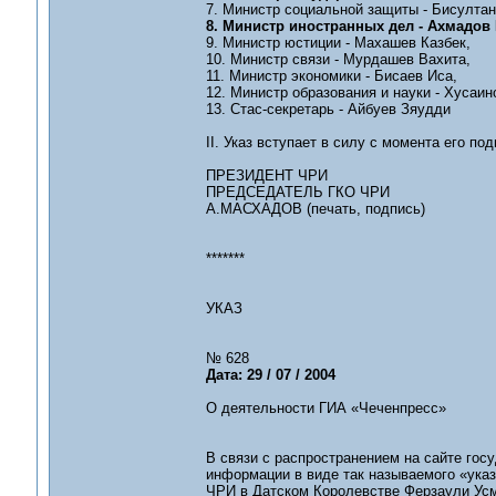
7. Министр социальной защиты - Бисултан
8. Министр иностранных дел - Ахмадов
9. Министр юстиции - Махашев Казбек,
10. Министр связи - Мурдашев Вахита,
11. Министр экономики - Бисаев Иса,
12. Министр образования и науки - Хусаин
13. Стас-секретарь - Айбуев Зяудди
II. Указ вступает в силу с момента его по
ПРЕЗИДЕНТ ЧРИ
ПРЕДСЕДАТЕЛЬ ГКО ЧРИ
А.МАСХАДОВ (печать, подпись)
*******
УКАЗ
№ 628
Дата: 29 / 07 / 2004
О деятельности ГИА «Чеченпресс»
В связи с распространением на сайте гос
информации в виде так называемого «указ
ЧРИ в Датском Королевстве Ферзаули Усм