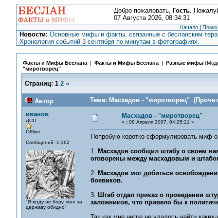
Добро пожаловать,
Гость
. Пожалу
07 Августа 2026, 08:34:31
Начало
|
Помо
Новости:
Основные мифы и факты, связанные с бесланским терак
Хронология событий 3 сентября по минутам в фотографиях.
Факты и Мифы Беслана
|
Факты и Мифы Беслана
|
Разные мифы
(Мод
"миротворец"
Страниц:
1
2
»
Тема: Масхадов - "миротворец" (Прочит
Автор
иванов
Масхадов - "миротворец"
ДСП
«
:
08 Апреля 2007, 04:25:21 »
Offline
Попробую коротко сформулировать миф о
Сообщений: 1,362
1.
Масхадов сообщил штабу о своем нам
оговорены между масхадовым и штабо
2.
Масхадов мог добиться освобождения
боевиков.
3.
Штаб отдал приказ о проведении шту
заложников, что привело бы к политич
"Я мзду не беру, мне за
державу обидно"
Так как мне нигде не удалось найти каких