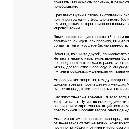
призвать мир осудить политику, в результ
неизбежными.
Президент Путин в своем выступлении пыт
причиной трагедии в Беслане и всего беск
Путина, режим которого виновен в самых 
мировой войны.
Люди, совершающие теракты в Чечне и вок
политической идеи. Как правило, ими дви
солдат в той атмосфере безнаказанности,
Чеченцы, как никто другой, понимают что
Четверть нашего населения, включая боле
чеченец знает, что в глазах расистского
жизнь, достоинство и свободу. И мы убед
Путина в союзники, – демократия, права ч
Но российские зверства, международное п
должны воевать против детей и женщин. Ч
русскими солдатами, виновными в массовы
Нас ждут тяжелые времена. Вместо того, 
конфликта, г-н Путин, по всей видимости,
расширением карательных акций против ми
преступников и организаторов геноцида жд
Если мы хотим сохраниться как народ, с
отмежеваться от тех немногих, кому чувс
невинно погибших и от имени чеченского 