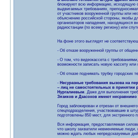
блокируют всю информацию, исходящую от
выдвигаемых требованиях, преподносимая
от участников вооруженной группы или не
объяснению российской стороны, якобы дл
организаторов нападения, находящихся вн
радиостанции (по всему региону) или спу
На фоне этого выглядят не соответствую
- Об отказе вооруженной группы от общен
- О том, что видеокассета с требованиями
возможности записать новую кассету или 
- Об отказе поднимать трубку городских 
-
Несуразные требования вызова на пе
– лиц не самостоятельных в принятии 
Нургалиевым
. Даже для выполнения тре
Зязиков и Дзасохов имеют несравнимо
Город заблокирован и отрезан от внешнег
спецподразделения, участвовавшие в шту
подготовлены 850 мест, для экстренного 
Вся информация, предоставляемая силовы
что школу захватили невменяемые люди, 
можно ждать любых непредсказуемых дей