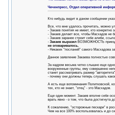
Чеченпресс, Отдел оперативной информа
Кто нибудь видит в даном сообщении ука
Все, что мне удалось прочитать, можно ул
- Закаев понятия не имеет, кто конкретно 
- Закаев делает все, чтобы Масхадов не 
- Закаев заранее строит себе алиби, ссыла
-
Закаев выразил
ВОЗМОЖНОСТЬ приезда
не оговаривалось.
- Никаких "посланий" самого Масхадова за
Данное заявление Закаева полностью совп
За кадром весьма четко слышно еще одно 
вооруженные группы, ему совершенно непо
станет рассматривать размер "авторитета
- почему они должны теперь слушать како
А есть еще вопоминания Политковской, кот
тех, кто не знает, "отец" - это Масхадов.
Еще один момент. Закаев вполне себе осоз
врать явно - о том, что была достигнута 
К сожалению, "осторожные пескари" в рос
Чем на все 100% воспользовалась и до си