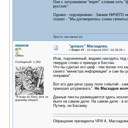
Они с энтузиазмом "верят" словам хоть "
русских".
Однако - подчеркиваю - Закаев НИЧЕГО не
сказал - "Мы договорились снова связатьс
Просто так сказал (с)
иванов
"допрос" Масхадова.
ДСП
«
Ответ #7 :
10 Апреля 2007, 02:39:29 »
Offline
Итак, подчиненный, видимо находясь под в
Сообщений: 1,362
твердое слово о приезде в Беслан.
Что бы сделал его шеф - тем более что 
своего "министра информации" и сам бы ра
поправки".
Вот его две речи сразу поле событий - са
приказал штурмовать".
Но Масхадов мол
Данные тексты размещаются здесь исключи
"Я мзду не беру, мне за
державу обидно"
было на самом деле. На самом деле - в ег
Путину, ни Басаеву.
Обращение президента ЧРИ А. Масхадова 