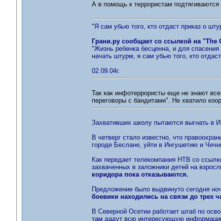
А в помощь к террористам подтягиваются 
"Я сам убью того, кто отдаст приказ о шту
Грани.ру сообщает со ссылкой на "The 
"Жизнь ребенка бесценна, и для спасения 
начать штурм, я сам убью того, кто отдаст
02.09.04г.
Так как инфотеррористы еще не знают все
переговоры с бандитами". Не хватило коо
Захвативших школу пытаются выгнать в 
В четверг стало известно, что правоохра
городе Беслане, уйти в Ингушетию и Чечн
Как передает телекомпания НТВ со ссылк
захваченных в заложники детей на взросл
коридора пока отказываются.
Предложение было выдвинуто сегодня ноч
боевики находились на связи до трех 
В Северной Осетии работает штаб по осво
там дадут всю интересующую информаци