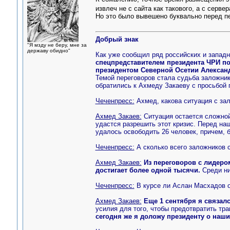
извлеч не с сайта как такового, а с серв
Но это было вывешено буквально перед п
Добрый знак
"Я мзду не беру, мне за
державу обидно"
Как уже сообщил ряд российских и запад
спецпредставителем президента ЧРИ п
президентом Северной Осетии Алексан
Темой переговоров стала судьба заложни
обратились к Ахмеду Закаеву с просьбой 
Чеченпресс:
Ахмед, какова ситуация с за
Ахмед Закаев:
Ситуация остается сложной
удастся разрешить этот кризис. Перед н
удалось освободить 26 человек, причем, 
Чеченпресс:
А сколько всего заложников 
Ахмед Закаев:
Из переговоров с лидеро
достигает более одной тысячи.
Среди ни
Чеченпресс:
В курсе ли Аслан Масхадов 
Ахмед Закаев:
Еще 1 сентября я связал
усилия для того, чтобы предотвратить тра
сегодня же я доложу президенту о наш