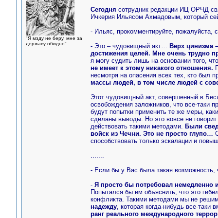
Сегодня
сотрудник редакции ИЦ ОРЧД свя
Ичкерия Ильясом Ахмадовым, который с
- Ильяс, прокомментируйте, пожалуйста, 
"Я мзду не беру, мне за
державу обидно"
- Это – чудовищный акт…
Верх цинизма –
достижения целей. Мне очень трудно пр
я могу судить лишь на основании того, ч
не имеет к этому никакого отношения.
П
несмотря на опасения всех тех, кто был п
массы людей, в том числе людей с со
Этот чудовищный акт, совершенный в Бес
освобождения заложников, что все-таки п
будут попытки применить те же меры, как
сделаны выводы. Но это вовсе не говорит 
действовать такими методами.
Были свед
войск из Чечни. Это не просто глупо…
способствовать только эскалации и повыш
.......
- Если бы у Вас была такая возможность,
-
Я просто бы потребовал немедленно и
Попытался бы им объяснить, что это гибел
конфликта. Такими методами мы не решим
надежду
, которая когда-нибудь все-таки 
ранг реального международного террор