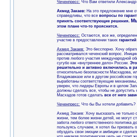
Чеченпресс:
Что Вам ответили Александр
Ахмед Закаев:
На это предложение мне от
справедливы, что все
вопросы по гарант
Мы
принять соответствующие решения.
этом плане что-то прояснится.
Чеченпресс:
Остаются, все же, определен
участие в предоставлении таких
гарантий
Ахмед Закаев:
Это бесспорно. Хочу обрат
рассматривался чеченский вопрос. Иниции
против любого участия международной об
сугубо как «внутреннее дело» России.
Это
решительно и активно включились в ра
относительно безопасности Масхадова, ил
Владикавказе или в другом российском го
выработаны соответствующие механизмы, 
уверен, что лидеры Европы и в целом Зап
должны сделать все, чтобы не допустить 
Масхадов готов сделать
все от него зав
Чеченпресс:
Что бы Вы хотели добавить?
Ахмед Закаев: Хочу высказать не только с
жизни, тем более жизни детей, не могут с
забота любого ответственного политика д
пользуясь случаем, я хотел бы призвать о
обуздать свои эмоции и амбиции и сделать
что никакая политическая цель не стоит 