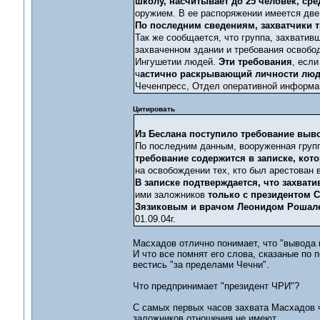
школу, насчитывает до 25 человек, ср
оружием. В ее распоряжении имеется две
По последним сведениям, захватчики т
Так же сообщается, что группа, захватив
захваченном здании и требования освобо
Ингушетии людей.
Эти требования
, есл
ч
астично раскрывающий личности люде
Чеченпресс, Отдел оперативной информаци
Цитировать
Из Беслана поступило требование выво
По последним данным, вооруженная групп
требование содержится в записке, кот
на освобождении тех, кто был арестован в
В записке подтверждается, что захва
ими заложников
только с президентом 
Зязиковым и врачом Леонидом Рошал
01.09.04г.
Масхадов отлично понимает, что "вывода в
И что все помнят его слова, сказаные по 
вестись "за пределами Чечни".
Что предпринимает "президент ЧРИ"?
С самых первых часов захвата Масхадов че
заложников отношения не имеют.