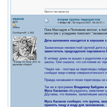
Просто так сказал (с)
иванов
вторая группа террористов
ДСП
«
Ответ #2 :
09 Апреля 2007, 08:26:37 »
Offline
Пока Масхадов и Полковник молчат, в бой
Сообщений: 1,362
мозги (им с усердием помогают "независи
Дети-заложники находятся в хорошем с
Захваченные неизвестной группой дети и 
заместитель председателя парламента 
В четверг днем он вышел к родителям и р
школы. Они сказали, что состояние их терп
"Я мзду не беру, мне за
державу обидно"
"Через час - полтора на переговоры пойде
сообщил вице-спикер североосетинского 
Правда начавшиеся позже переговоры ни к
Так же в программе
Владимир Бабурин на
Муса Хасанова
обсуждалось заявление од
Дзугаева, что боевики, захватившие школу
Муса Хасанов сообщил, что группа, зах
принять пищу и воду для заложников.