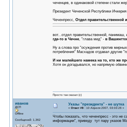
чеченцев, в одинаковой степени стали же
Президент Чеченской Республики Ичкери
Чеченпресс,
Отдел правительственной и
вот...отдел правительственной, панимаш, 
где-то в Чечне
, "глава мид" -
в Вашингто
Ну а слова про "осуждения против мирных 
потребления" Масхадов отдавал другие "п
И ни малейшего намека на то, кто же п
Хотя он догадывался, но напрямую обвини
Просто так сказал (с)
иванов
Указы "президента" - не шутка
ДСП
«
Ответ #8 :
10 Апреля 2007, 03:03:26 »
Offline
Чтобы показать, что чеченпресс - это не 
Сообщений: 1,362
информации", приведу тут пару указов Ма