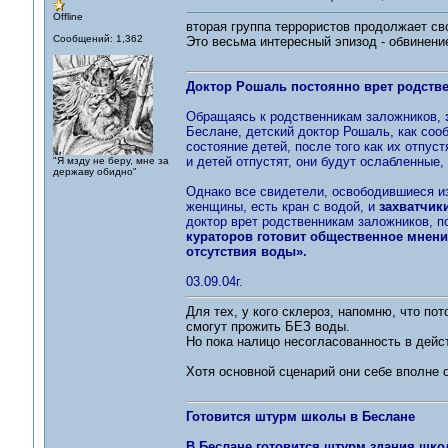
Offline
вторая группа террористов продолжает св
Сообщений: 1,362
Это весьма интересный эпизод - обвинени
Доктор Рошаль постоянно врет родств
Обращаясь к родственникам заложников,
Беслане, детский доктор Рошаль, как соо
состояние детей, после того как их отпус
и детей отпустят, они будут ослабленные,
"Я мзду не беру, мне за
державу обидно"
Однако все свидетели, освободившиеся из
женщины, есть кран с водой, и
захватчик
доктор врет родственникам заложников, п
кураторов готовит общественное мнени
отсутствия воды».
03.09.04г.
Для тех, у кого склероз, напомню, что пот
смогут прожить БЕЗ воды.
Но пока налицо несогласованность в дейс
Хотя основной сценарий они себе вполне 
Готовится штурм школы в Беслане
В Беслане готовится штурм здания шко