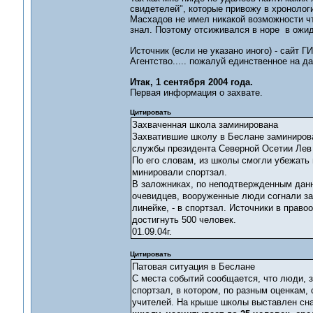
свидетелей", которые привожу в хронологи
Масхадов не имел никакой возможности чт
знал. Поэтому отсиживался в норе в ожид
Источник (если не указано иного) - сай
Агентство..... пожалуй единственное на 
Итак, 1 сентября 2004 года.
Первая информация о захвате.
Цитировать
Захваченная школа заминирована
Захватившие школу в Беслане заминирова
службы президента Северной Осетии Лев 
По его словам, из школы смогли убежать 
минировали спортзал.
В заложниках, по неподтвержденным данны
очевидцев, вооруженные люди согнали за
линейке, - в спортзал. Источники в прав
достигнуть 500 человек.
01.09.04г.
Цитировать
Патовая ситуация в Беслане
С места событий сообщается, что люди, 
спортзал, в котором, по разным оценкам,
учителей. На крыше школы выставлен сна