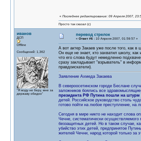
«
Последнее редактирование: 09 Апреля 2007, 23:
Просто так сказал (с)
иванов
перевод стрелок
ДСП
«
Ответ #6 :
10 Апреля 2007, 01:59:57 »
Offline
А вот актер Закаев уже после того, как в
Сообщений: 1,362
Он еще не знает, кто захватил школу, как 
что его слова будут немедленно подхвач
сразу закладывает "взрыватель" в информ
правдоискатели).
Заявление Ахмеда Закаева
В североосетинском городе Беслане случил
заложников боялись все здравомыслящие
"Я мзду не беру, мне за
державу обидно"
президента РФ Путина пошли на штурм
детей. Российское руководство столь чу
готово пойти на любое преступление, на 
Сегодня в мире никто не находит слова 
Чечне, систематически осуществляемого 
беззащитных детей. Но в таком случае, к
убийство этих детей, предпринятое Путин
жителей Чечни, народ которой только за э