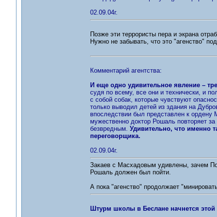
02.09.04г.
Позже эти террористы пера и экрана отра
Нужно не забывать, что это "агенство" под
Комментарий агентства:
И еще одно удивительное явление – тр
судя по всему, все они и технически, и по
с собой собак, которые чувствуют опаснос
только выводил детей из здания на Дубров
впоследствии был представлен к ордену Му
мужественно доктор Рошаль повторяет за 
безвредным.
Удивительно, что именно т
переговорщика.
02.09.04г.
Закаев с Масхадовым удивлены, зачем По
Рошаль должен был пойти.
А пока "агенство" продолжает "минировать
Штурм школы в Беслане начнется этой