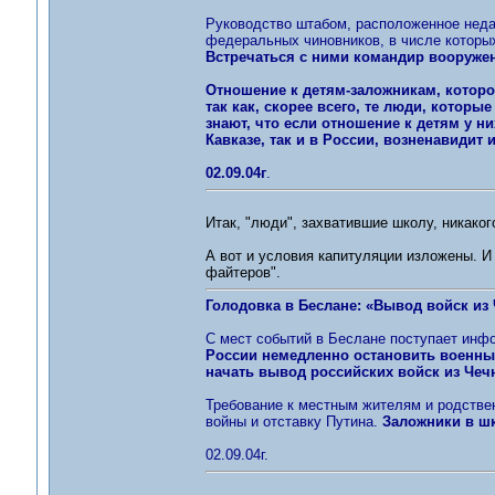
Руководство штабом, расположенное неда
федеральных чиновников, в числе которы
Встречаться с ними командир вооружен
Отношение к детям-заложникам, которо
так как, скорее всего, те люди, которы
знают, что если отношение к детям у н
Кавказе, так и в России, возненавидит и
02.09.04г
.
Итак, "люди", захватившие школу, никакого
А вот и условия капитуляции изложены. И
файтеров".
Голодовка в Беслане: «Вывод войск из 
С мест событий в Беслане поступает инфо
России немедленно остановить военные
начать вывод российских войск из Чеч
Требование к местным жителям и родстве
войны и отставку Путина.
Заложники в шк
02.09.04г.