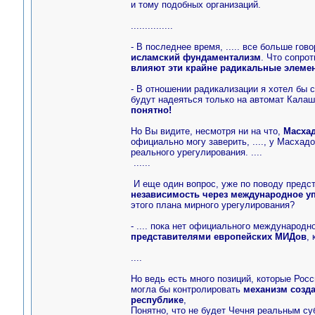
и тому подобных организаций.
...............
- В последнее время, ..... все больше гов
исламский фундаментализм
. Что сопрот
влияют эти крайне радикальные элеме
- В отношении радикализации я хотел бы 
будут надеяться только на автомат Калаш
понятно!
Но Вы видите, несмотря ни на что,
Масхад
официально могу заверить, ...., у Масхад
реального урегулирования. ....
......
И еще один вопрос, уже по поводу предс
независимость через международное у
этого плана мирного урегулирования?
- .... пока нет официального международн
представителями европейских МИДов
,
....
Но ведь есть много позиций, которые Росс
могла бы контролировать
механизм созд
республике
,
Понятно, что не будет Чечня реальным с