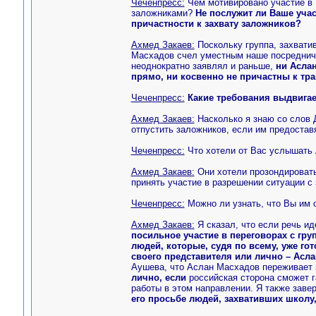
Чеченпресс:
Чем мотивировано участие в
заложниками?
Не послужит ли Ваше уча
причастности к захвату заложников?
Ахмед Закаев:
Поскольку группа, захвати
Масхадов счел уместным наше посредничес
неоднократно заявлял и раньше,
ни Асла
прямо, ни косвенно не причастны к тра
Чеченпресс:
Какие требования выдвигае
Ахмед Закаев:
Насколько я знаю со слов 
отпустить заложников, если им предоста
Чеченпресс:
Что хотели от Вас услышать
Ахмед Закаев:
Они хотели прозондировать 
принять участие в разрешении ситуации с
Чеченпресс:
Можно ли узнать, что Вы им 
Ахмед Закаев:
Я сказал, что если речь ид
посильное участие в переговорах с гру
людей, которые, судя по всему, уже го
своего представителя или лично – Асл
Аушева, что Аслан Масхадов переживает 
лично, если
российская сторона сможет г
работы в этом направлении. Я также заве
его просьбе людей, захвативших школу