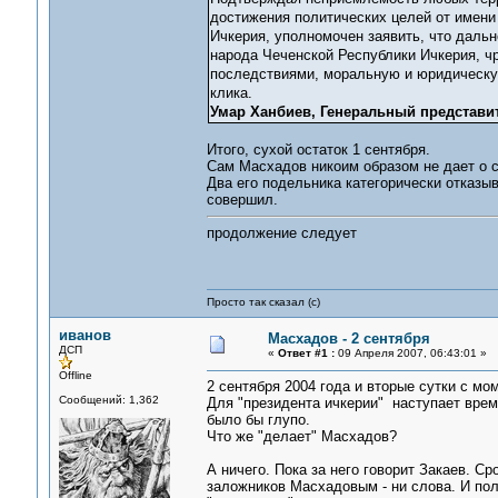
достижения политических целей от имени
Ичкерия, уполномочен заявить, что дальн
народа Чеченской Республики Ичкерия, ч
последствиями, моральную и юридическую
клика.
Умар Ханбиев, Генеральный представи
Итого, сухой остаток 1 сентября.
Сам Масхадов никоим образом не дает о с
Два его подельника категорически отказыва
совершил.
продолжение следует
Просто так сказал (с)
иванов
Масхадов - 2 сентября
ДСП
«
Ответ #1 :
09 Апреля 2007, 06:43:01 »
Offline
2 сентября 2004 года и вторые сутки с мо
Сообщений: 1,362
Для "президента ичкерии" наступает время
было бы глупо.
Что же "делает" Масхадов?
А ничего. Пока за него говорит Закаев. 
заложников Масхадовым - ни слова. И пол