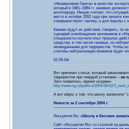
«Независимая Газета» в качестве эксперт
который в 1981–1984 гг. занимал должнос
антитеррору. Нищев считает, что ситуация
место в октябре 2002 года при захвате кон
совершенствуют тактику, и для борьбы с 
Какими будут их действия, говорить, по 
сценарий освобождения заложников в «Нор
специалисты изучили опыт прошлых действ
средства, в том числе газовые, по нейтра
неожиданными для террористов. Чтобы все
способы нейтрализации боевиков будет оп
02.09.04г.
Вот оригинал статьи, который заканчивае
террористов при твердой установке –
ни о
Зато появилось «время штурма»
http://www.ng.ru/politics/2004-09-02/3_nord_o
А вот вброс о том, что школу захватили "св
Новости за 2 сентября 2004 г.
-----------------------------------------------------------------
Ингушетия.Ru:
«Школу в Беслане захват
Сайт «Ингушетия.Ru» со ссылкой на данны
захватившие школу, «могут являться 