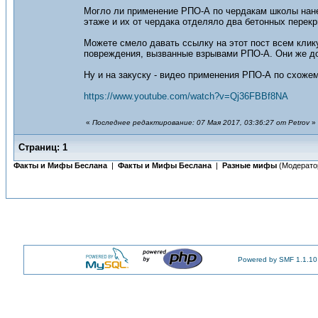
Могло ли применение РПО-А по чердакам школы нане
этаже и их от чердака отделяло два бетонных перекр
Можете смело давать ссылку на этот пост всем клик
повреждения, вызванные взрывами РПО-А. Они же до
Ну и на закуску - видео применения РПО-А по схожем
https://www.youtube.com/watch?v=Qj36FBBf8NA
«
Последнее редактирование: 07 Мая 2017, 03:36:27 от Petrov
»
Страниц:
1
Факты и Мифы Беслана
|
Факты и Мифы Беслана
|
Разные мифы
(Модерато
Powered by SMF 1.1.10