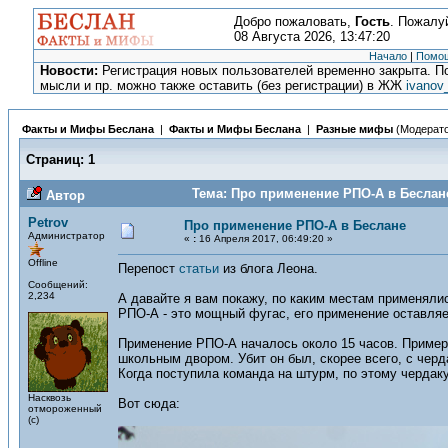
Добро пожаловать,
Гость
. Пожалу
08 Августа 2026, 13:47:20
Начало
|
Помо
Новости:
Регистрация новых пользователей временно закрыта. По
мысли и пр. можно также оставить (без регистрации) в ЖЖ
ivanov
Факты и Мифы Беслана
|
Факты и Мифы Беслана
|
Разные мифы
(Модерат
Страниц:
1
Тема: Про применение РПО-А в Беслане
Автор
Petrov
Про применение РПО-А в Беслане
Администратор
«
:
16 Апреля 2017, 06:49:20 »
Offline
Перепост
статьи
из блога Леона.
Сообщений:
2,234
А давайте я вам покажу, по каким местам применяли
РПО-А - это мощный фугас, его применение оставляе
Применение РПО-А началось около 15 часов. Примерн
школьным двором. Убит он был, скорее всего, с черд
Когда поступила команда на штурм, по этому чердаку
Насквозь
Вот сюда:
отмороженный
(с)