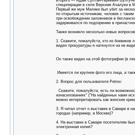
второго — Адам Султан-Гиреевич Булгучев
спецоперации в селе Верхние Ачалуки в 
Первый же муж Малики был убит за нескол
по открытым источникам, человек с таким
при освобождении заложников в бесланско
задерживался по подозрению в причастнос
Также возникло несколько новых вопросов 
1. Скажите, пожалуйста, кто из боевиков
видео прокуратуры я наткнулся на не вид
Он также виден на этой фотографии (в лев
Имеется ли крупное фото его лица, а так
2. Вопрос для пользователя Petrov:
Скажите, пожалуйста, есть ли возможнос
изнасилованиях" ("На найденных нами исх
можно интерпретировать как женские крики
3. Я читал отчет о выставке в Самаре в 
городах (например, в Москве)?
4. На выставке в Самаре посетителям бы
электронная копия?