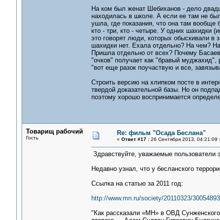
На ком был женат Шебиханов - дело двадц
находилась в школе. А если ее там не бы
ушла, где показания, что она там вообще б
кто - три, кто - четыре. У одних шахидки 
это говорят люди, которых обыскивали в з
шахидки нет. Ехала отдельно? На чем? На 
Пришла отдельно от всех? Почему Басаев
"очков" получает как "бравый муджахид", р
"вот еще разок поучаствую и все, завязыв
Строить версию на хлипком посте в интерн
твердой доказательной базы. Но он подпа
поэтому хорошо воспринимается определе
Товарищ рабочий
Re: фильм "Осада Беслана"
Гость
«
Ответ #17 :
26 Сентября 2013, 04:21:09 
Здравствуйте, уважаемые пользователи э
Недавно узнал, что у бесланского террор
Ссылка на статью за 2011 год:
http://www.mn.ru/society/20110323/30054893
"Как рассказали «МН» в ОВД Сунженского