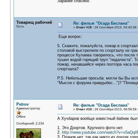
Заранее спасибо.
Товарищ рабочий
Re: фильм "Осада Беслана"
Гость
«
Ответ #18 :
26 Сентября 2013, 04:40:28 
Еще вопрос:
5. Скажите, пожалуйста, пожар в спортзале
столовой выстрелили по спортзалу из гра
процессе Кулаева говорилось, что после т
тушил водой горящий труп "педалиста". Т
пожар, начавшийся через полтора часа по
спортзала?
P.S. Небольшая просьба: могли бы Вы ис
"Мысли с форума правдыбес...")? "Почище
Petrov
Re: фильм "Осада Беслана"
Администратор
«
Ответ #19 :
26 Сентября 2013, 06:59:59 
Offline
А Хучбаров вообще известный бабник был
Сообщений: 2,234
1. Это Дзортов. Крупного фото нет.
2.
http://www.youtube.com/watch?v=v5aQq
3. Планов нет, так как никто из других го