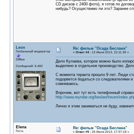
CD дисков с 2400 фото), я готов по догов
нибудь? Осуществимо ли это? Заранее сп
Leon
Re: фильм "Осада Беслана"
Глобальный модератор
«
Ответ #4 :
13 Июня 2013, 22:11:36 »
Offline
Дело Кулаева, которое можно было копиро
выделено в отдельное производство. Дело
Сообщений: 6,482
С момента теракта прошло 9 лет. Люди ста
подорвется бодаться со следователями и 
сомневаюсь.
Впрочем, вот тут есть телефонный справо
http://www.reyndar.org/beslan/forum/index.ph
Лично я этим заниматься не буду, извинит
Elena
Re: фильм "Осада Беслана"
Гость
«
Ответ #5 :
26 Июля 2013, 17:57:19 »