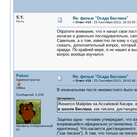
S.Y.
Re: фильм "Осада Беслана"
Гость
«
Ответ #15 :
25 Сентября 2013, 16:10:55 
Обратите внимание, что я начал свои посты
излагал и довольно последовательно, сво
Савельев, а о том, известно ли кому о с
сказать, дополнительный вопрос, который 
правде. По крайней мере, я не нашел в вы
вопрос вообще изучался.
Petrov
Re: фильм "Осада Беслана"
Администратор
«
Ответ #16 :
25 Сентября 2013, 19:02:48 
Offline
В изначальном посте неизвестного было 
Сообщений: 2,234
Цитировать
Женился Майрбек на Асхабовой Кисире, в
в школе Беслана
, как писали, дистанци
Зацепка одна - человек утверждает, что 
взорвавшейся официально установлена. Сх
Насквозь отмороженный
идентичны). Что касается дистанционного 
(с)
("как писали"). А там, что только не писали