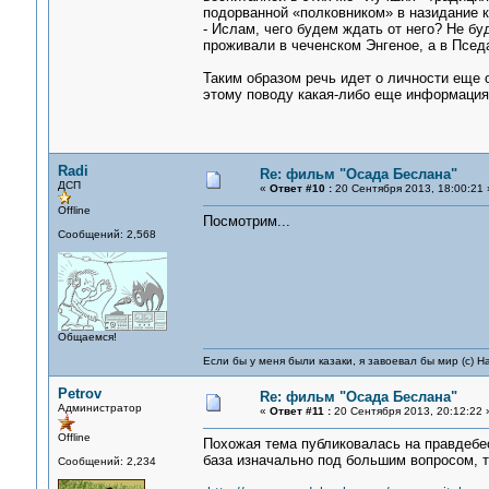
подорванной «полковником» в назидание 
- Ислам, чего будем ждать от него? Не б
проживали в чеченском Энгеное, а в Пседа
Таким образом речь идет о личности еще о
этому поводу какая-либо еще информация
Radi
Re: фильм "Осада Беслана"
ДСП
«
Ответ #10 :
20 Сентября 2013, 18:00:21 
Offline
Посмотрим...
Сообщений: 2,568
Общаемся!
Если бы у меня были казаки, я завоевал бы мир (с) Н
Petrov
Re: фильм "Осада Беслана"
Администратор
«
Ответ #11 :
20 Сентября 2013, 20:12:22 
Offline
Похожая тема публиковалась на правдебес
база изначально под большим вопросом, т
Сообщений: 2,234