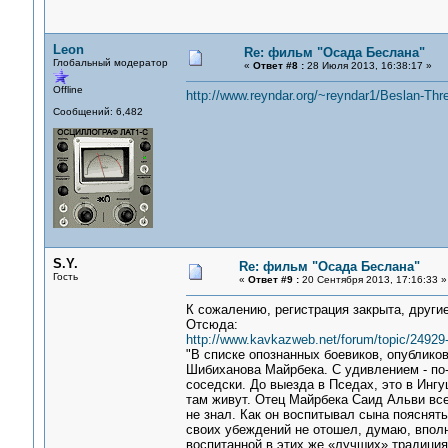
Leon
Re: фильм "Осада Беслана"
Глобальный модератор
«
Ответ #8 :
28 Июля 2013, 16:38:17 »
Offline
http://www.reyndar.org/~reyndar1/Beslan-Th
Сообщений: 6,482
S.Y.
Re: фильм "Осада Беслана"
Гость
«
Ответ #9 :
20 Сентября 2013, 17:16:33 »
К сожалению, регистрация закрыта, други
Отсюда:
http://www.kavkazweb.net/forum/topic/24929-
"В списке опознанных боевиков, опублик
Шибиханова Майрбека. С удивлением - по-
соседски. До выезда в Пседах, это в Ингу
там живут. Отец Майрбека Саид Альви все
не знал. Как он воспитывал сына пояснять 
своих убеждений не отошел, думаю, впол
воспитанной в этих же «лучших» традициях