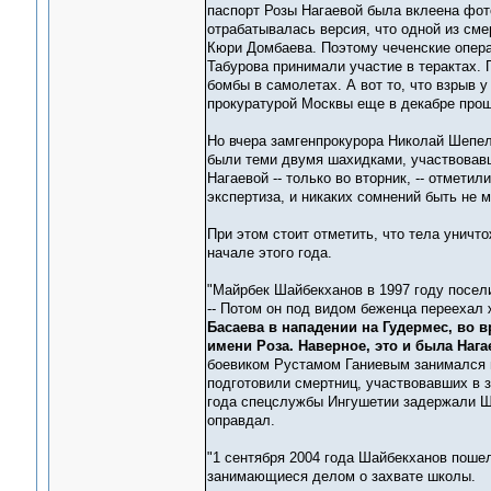
паспорт Розы Нагаевой была вклеена фо
отрабатывалась версия, что одной из см
Кюри Домбаева. Поэтому чеченские опера
Табурова принимали участие в терактах. 
бомбы в самолетах. А вот то, что взрыв 
прокуратурой Москвы еще в декабре прош
Но вчера замгенпрокурора Николай Шепел
были теми двумя шахидками, участвовавш
Нагаевой -- только во вторник, -- отмети
экспертиза, и никаких сомнений быть не м
При этом стоит отметить, что тела уничт
начале этого года.
"Майрбек Шайбекханов в 1997 году посели
-- Потом он под видом беженца переехал
Басаева в нападении на Гудермес, во в
имени Роза. Наверное, это и была Нага
боевиком Рустамом Ганиевым занимался п
подготовили смертниц, участвовавших в 
года спецслужбы Ингушетии задержали Ша
оправдал.
"1 сентября 2004 года Шайбекханов пошел
занимающиеся делом о захвате школы.