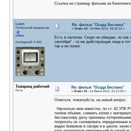
Ссылка на страницу фильма на Кинопоиск
Leon
Re: фильм "Осада Беслана"
Глобальный модератор
«
Ответ #2 :
04 Мая 2013, 09:20:15 »
Offline
Есть в наличии. Скоро не обещаю, но как 
сентябре" - те же действующие лица и то
Сообщений: 6,482
так и не понял
Товарищ рабочий
Re: фильм "Осада Беслана"
Гость
«
Ответ #3 :
13 Июня 2013, 21:12:35 »
Ответьте, пожалуйста, на новый вопрос:
Насколько мне известно, по ст. 42 УПК Р
любом объеме, снимать копии с материало
бесланскому делу признаны потерпевшими 
попросить их скопировать определенные м
видео боевиков в лагере и в школе, каче
этих материалов немаленький (в одной из