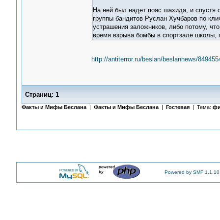
На ней был надет пояс шахида, и спустя 
группы бандитов Руслан Хучбаров по клич
устрашения заложников, либо потому, что
время взрыва бомбы в спортзале школы, п
http://antiterror.ru/beslan/beslannews/8494
Страниц:
1
Факты и Мифы Беслана
|
Факты и Мифы Беслана
|
Гостевая
| Тема:
фи
Powered by SMF 1.1.10