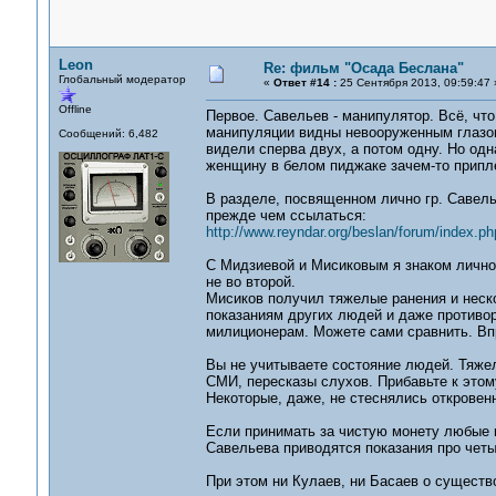
Leon
Re: фильм "Осада Беслана"
Глобальный модератор
«
Ответ #14 :
25 Сентября 2013, 09:59:47 
Offline
Первое. Савельев - манипулятор. Всё, что
манипуляции видны невооруженным глазом.
Сообщений: 6,482
видели сперва двух, а потом одну. Но одн
женщину в белом пиджаке зачем-то припл
В разделе, посвященном лично гр. Савелье
прежде чем ссылаться:
http://www.reyndar.org/beslan/forum/index.ph
С Мидзиевой и Мисиковым я знаком лично.
не во второй.
Мисиков получил тяжелые ранения и неско
показаниям других людей и даже противор
милиционерам. Можете сами сравнить. Впр
Вы не учитываете состояние людей. Тяжел
СМИ, пересказы слухов. Прибавьте к этому
Некоторые, даже, не стеснялись откровен
Если принимать за чистую монету любые по
Савельева приводятся показания про чет
При этом ни Кулаев, ни Басаев о существ