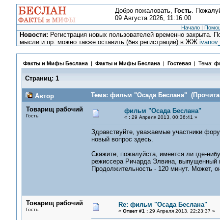
Добро пожаловать,
Гость
. Пожалу
09 Августа 2026, 11:16:00
Начало
|
Помо
Новости:
Регистрация новых пользователей временно закрыта. По
мысли и пр. можно также оставить (без регистрации) в ЖЖ
ivanov
Факты и Мифы Беслана
|
Факты и Мифы Беслана
|
Гостевая
| Тема:
ф
Страниц:
1
Тема: фильм "Осада Беслана" (Прочитан
Автор
Товарищ рабочий
фильм "Осада Беслана"
Гость
«
:
29 Апреля 2013, 00:36:41 »
Здравствуйте, уважаемые участники форум
новый вопрос здесь.
Скажите, пожалуйста, имеется ли где-ни
режиссера Ричарда Элвина, выпущенный в 2
Продолжительность - 120 минут. Может, он
Товарищ рабочий
Re: фильм "Осада Беслана"
Гость
«
Ответ #1 :
29 Апреля 2013, 22:23:37 »