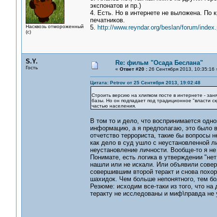
экспонатов и пр.)
4. Есть. Но в интернете не выложена. По 
печатников.
Насквозь отмороженный
5.
http://www.reyndar.org/beslan/forum/index.
(с)
S.Y.
Re: фильм "Осада Беслана"
Гость
«
Ответ #20 :
26 Сентября 2013, 10:35:16 
Цитата: Petrov от 25 Сентября 2013, 19:02:48
Строить версию на хлипком посте в интернете - зан
базы. Но он подпадает под традиционное "власти с
частью населения.
В том то и дело, что воспринимается одн
информацию, а я предполагаю, это было в
отчетство террориста, такие бы вопросы н
как дело в суд ушло с неустановленной ли
неустановление личности. Вообще-то я не 
Понимате, есть логика в утверждении "нет 
нашли или не искали. Или объявили сове
совершившим второй теракт и снова похоро
шахидок. Чем больше непонятного, тем бо
Резюме: исходим все-таки из того, что н
теракту не исследованы и миф\правда не 