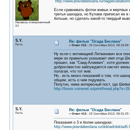
http://www.pravdabeslana.ru/nagaevaitaburo
Если сравнивать фотки живых и мертвых ш
третья шахидка, но Кулаев приписал ее в
больше, но сделать какой-то твердый выво
Насквозь отмороженный
(с)
S.Y.
Re: фильм "Осада Беслана"
Гость
«
Ответ #12 :
25 Сентября 2013, 09:18:09 
Ну если с мотивацией Литвинович все поня
мере он правильно указывает имя отца Ше
прошел, как "Саид-Алиевич", хотя должен 
добросовестно заблуждается насчет жены 
полагая, что тот жив.
Но.. есть много показаний о том, что шахи
общем, есть о чем подумать.
Попутно, ниже интересный пост, где Шеби
http://forum.voinenet.ru/printthread.php?s
S.Y.
Re: фильм "Осада Беслана"
Гость
«
Ответ #13 :
25 Сентября 2013, 09:31:25 
Показания о 3 и более шахидках:
http://www.pravdabeslana.ru/doklad/doklad5.