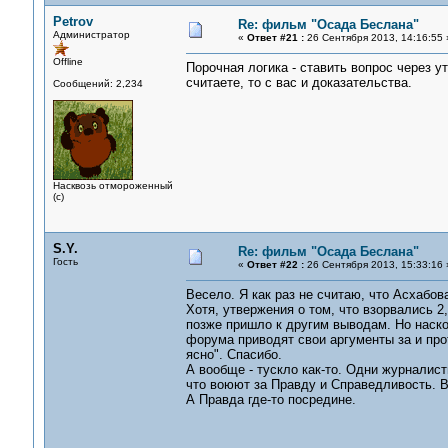
Petrov
Re: фильм "Осада Беслана"
Администратор
«
Ответ #21 :
26 Сентября 2013, 14:16:55 
Offline
Порочная логика - ставить вопрос через у
считаете, то с вас и доказательства.
Сообщений: 2,234
Насквозь отмороженный
(с)
S.Y.
Re: фильм "Осада Беслана"
Гость
«
Ответ #22 :
26 Сентября 2013, 15:33:16 
Весело. Я как раз не считаю, что Асхабов
Хотя, утвержения о том, что взорвались 2
позже пришло к другим выводам. Но наско
форума приводят свои аргументы за и про
ясно". Спасибо.
А вообще - тускло как-то. Одни журналис
что воюют за Правду и Справедливость. В
А Правда где-то посредине.