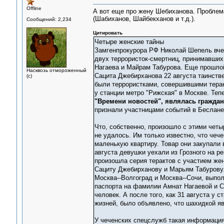
Offline
А вот еще про жену Шебиханова. Проблем
(Шабиханов, Шайбекханов и т.д.).
Сообщений: 2,234
Цитировать
Четыре женские тайны
Замгенпрокурора РФ Николай Шепель вчер
двух террористок-смертниц, принимавших
Нагаева и Майрам Табурова. Еще прошлой
Насквозь отмороженный
Сацита Джебирханова 22 августа таинстве
(с)
были террористками, совершившими теракт
у станции метро "Рижская" в Москве. Теп
"Времени новостей", являлась гражда
признали участницами событий в Беслане
Что, собственно, произошло с этими чет
не удалось. Им только известно, что че
маленькую квартиру. Товар они закупали 
августа девушки уехали из Грозного на ре
произошла серия терактов с участием жен
Сациту Джебирханову и Марьям Табурову. 
Москва--Волгоград и Москва--Сочи, выпо
паспорта на фамилии Амнат Нагаевой и С
человек. А после того, как 31 августа у 
жизней, было объявлено, что шахидкой я
У чеченских спецслужб такая информация 