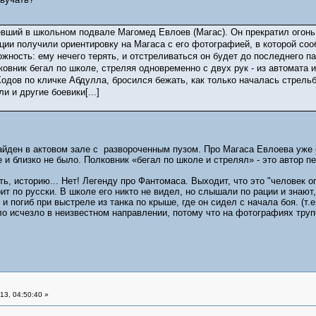
евший в школьном подвале Магомед Евлоев (Магас). Он прекратил огонь 
ции получили ориентировку на Магаса с его фотографией, в которой соо
ность: ему нечего терять, и отстреливаться он будет до последнего па
овник бегал по школе, стреляя одновременно с двух рук - из автомата 
дов по кличке Абдулла, бросился бежать, как только началась стрельб
и и другие боевики[...]
йден в актовом зале с развороченным пузом. Про Магаса Евлоева уже 
е и близко не было. Полковник «бегал по школе и стрелял» - это автор п
ь, историю... Нет! Легенду про Фантомаса. Выходит, что это "человек о
орит по русски. В школе его никто не видел, но слышали по рации и знают
 погиб при выстреле из танка по крыше, где он сидел с начала боя. (т.е
ело исчезло в неизвестном направлении, потому что на фотографиях труп
3, 04:50:40 »