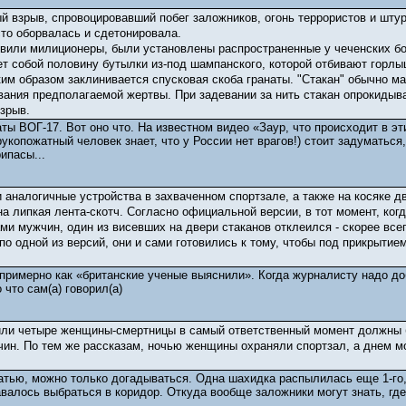
ый взрыв, спровоцировавший побег заложников, огонь террористов и шту
сто оборвалась и сдетонировала.
новили милиционеры, были установлены распространенные у чеченских б
яет собой половину бутылки из-под шампанского, которой отбивают гор
ким образом заклинивается спусковая скоба гранаты. "Стакан" обычно м
вания предполагаемой жертвы. При задевании за нить стакан опрокидыва
зрыв.
наты ВОГ-17. Вот оно что. На известном видео «Заур, что происходит в 
копожатный человек знает, что у России нет врагов!) стоит задуматься,
ипасы...
аналогичные устройства в захваченном спортзале, а также на косяке дв
а липкая лента-скотч. Согласно официальной версии, в тот момент, ког
ми мужчин, один из висевших на двери стаканов отклеился - скорее всег
о одной из версий, они и сами готовились к тому, чтобы под прикрытием
примерно как «британские ученые выяснили». Когда журналисту надо до
 что сам(а) говорил(а)
или четыре женщины-смертницы в самый ответственный момент должны 
ин. По тем же рассказам, ночью женщины охраняли спортзал, а днем мо
татью, можно только догадываться. Одна шахидка распылилась еще 1-го,
валось выбраться в коридор. Откуда вообще заложники могут знать, где