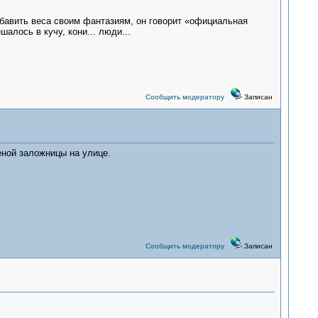
бавить веса своим фантазиям, он говорит «официальная
шалось в кучу, кони... люди...
Сообщить модератору
Записан
еной заложницы на улице.
Сообщить модератору
Записан