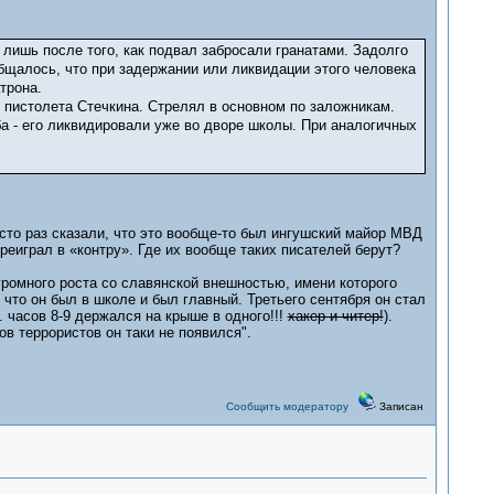
лишь после того, как подвал забросали гранатами. Задолго
бщалось, что при задержании или ликвидации этого человека
трона.
и пистолета Стечкина. Стрелял в основном по заложникам.
а - его ликвидировали уже во дворе школы. При аналогичных
сто раз сказали, что это вообще-то был ингушский майор МВД
ереиграл в «контру». Где их вообще таких писателей берут?
громного роста со славянской внешностью, имени которого
, что он был в школе и был главный. Третьего сентября он стал
. часов 8-9 держался на крыше в одного!!!
хакер и читер!
).
ов террористов он таки не появился".
Сообщить модератору
Записан