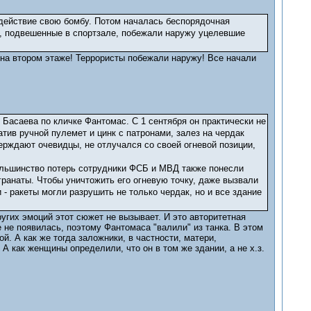
 действие свою бомбу. Потом началась беспорядочная
ы, подвешенные в спортзале, побежали наружу уцелевшие
 на втором этаже! Террористы побежали наружу! Все начали
Басаева по кличке Фантомас. С 1 сентября он практически не
тив ручной пулемет и цинк с патронами, залез на чердак
ерждают очевидцы, не отлучался со своей огневой позиции,
большинство потерь сотрудники ФСБ и МВД также понесли
гранаты. Чтобы уничтожить его огневую точку, даже вызвали
- ракеты могли разрушить не только чердак, но и все здание
ругих эмоций этот сюжет не вызывает. И это авторитетная
е не появилась, поэтому Фантомаса "валили" из танка. В этом
. А как же тогда заложники, в частности, матери,
 как женщины определили, что он в том же здании, а не х.з.