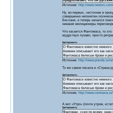
предполагают, что он русский
Источник:
http://www.newsru.com/
Ну, во-первых, «источник в про
совершенно непонятен логическ
Беслане, и теперь начался поис
никакие милиционеры переговор
Что касается Фантомаса, то это
мудрствуя лукаво, просто ретра
Цитировать
О Фантомасе известно немного.
боевики описывают его как наго
Фантомаса белесые брови и ресн
Источник:
http://www.pravda.ru/n
То же самое писала и «Страна.ру
Цитировать
О Фантомасе известно немного.
боевики описывают его как наго
Фантомаса белесые брови и ресн
Источник:
http://www.centrasia.
А вот «Утро» (почти утром, кстат
Цитировать
Фантомас, судя по всему, один 