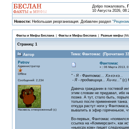
Добро пожаловать,
Г
10 Августа 2026, 08:
Новости:
Небольшая реорганизация. Добавлен раздел
"Рецензи
Факты и Мифы Беслана
|
Факты и Мифы Беслана
|
Разные мифы
(Мо
Страниц:
1
Тема: Фантомас (Прочитано 33
Автор
Petrov
Фантомас
Администратор
«
:
06 Марта 2013, 01
Offline
" - Я - Фантомас... Хэ-хэ-хэ...
- Я - продавщица... Хи-хи..."
(с)
Сообщений: 2,234
Давеча гражданин в гостевой ин
этим словам не придавал, ибо ни
позже. А тут, стало быть, поры
только после применения танка.
откуда растут ноги у Фантомаса
Насквозь отмороженный (с)
вывалить в эфир горяченькое, ч
Во-первых, Фантомас «появился»
ссылка на «Коммерсант», как ис
«ньюсру.ком» пишет следующее