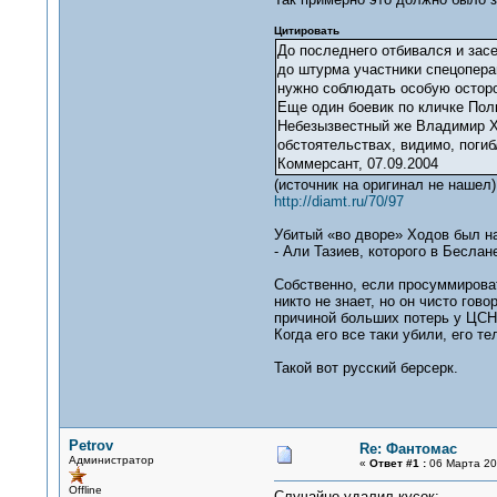
Цитировать
До последнего отбивался и зас
до штурма участники спецопера
нужно соблюдать особую осторож
Еще один боевик по кличке Полк
Небезызвестный же Владимир Хо
обстоятельствах, видимо, погибл
Коммерсант, 07.09.2004
(источник на оригинал не нашел)
http://diamt.ru/70/97
Убитый «во дворе» Ходов был на
- Али Тазиев, которого в Беслан
Собственно, если просуммироват
никто не знает, но он чисто гов
причиной больших потерь у ЦСН и
Когда его все таки убили, его т
Такой вот русский берсерк.
Petrov
Re: Фантомас
Администратор
«
Ответ #1 :
06 Марта 201
Offline
Случайно удалил кусок: