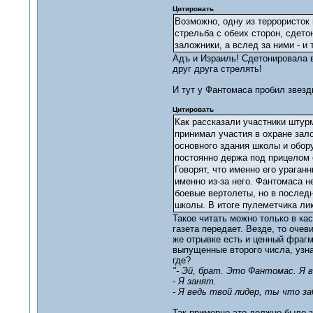
Цитировать
Возможно, одну из террористок
стрельба с обеих сторон, сдет
заложники, а вслед за ними - и
Адъ и Израиль! Сдетонировала в
друг друга стрелять!
И тут у Фантомаса пробил звезд
Цитировать
Как рассказали участники штур
принимал участия в охране зало
основного здания школы и обор
постоянно держа под прицелом
Говорят, что именно его урага
именно из-за него. Фантомаса н
боевые вертолеты, но в последн
школы. В итоге пулеметчика ли
Такое читать можно только в кас
газета передает. Везде, то очев
же отрывке есть и ценный фрагм
выпущенные второго числа, узна
где?
"- Эй, брат. Это Фантомас. Я в
- Я занят.
- Я ведь твой лидер, ты что за
Так примерно это должно было 