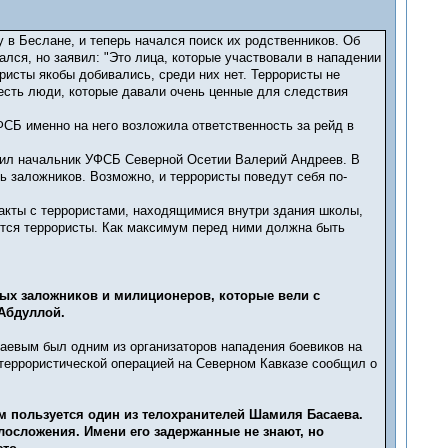
в Беслане, и теперь начался поиск их родственников. Об
ался, но заявил: "Это лица, которые участвовали в нападении
ристы якобы добивались, среди них нет. Террористы не
есть люди, которые давали очень ценные для следствия
СБ именно на него возложила ответственность за рейд в
явил начальник УФСБ Северной Осетии Валерий Андреев. В
 заложников. Возможно, и террористы поведут себя по-
акты с террористами, находящимися внутри здания школы,
ются террористы. Как максимум перед ними должна быть
ых заложников и милиционеров, которые вели с
Абдуллой.
аевым был одним из организаторов нападения боевиков на
ртеррористической операцией на Северном Кавказе сообщил о
 пользуется один из телохранителей Шамиля Басаева.
лосложения. Имени его задержанные не знают, но