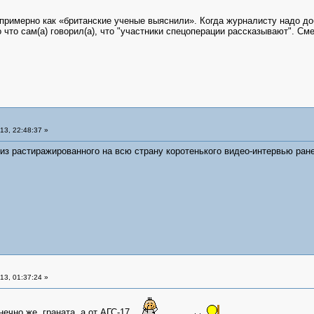
примерно как «британские ученые выяснили». Когда журналисту надо до
о что сам(а) говорил(а), что "участники спецоперации рассказывают". Сме
3, 22:48:37 »
из растиражированного на всю страну коротенького видео-интервью ран
3, 01:37:24 »
нечно же, граната, а от АГС-17.