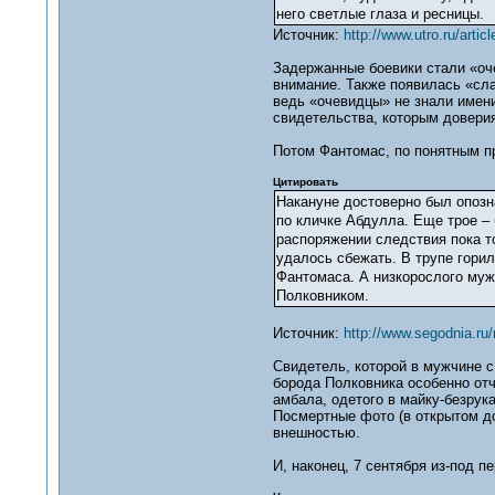
него светлые глаза и ресницы.
Источник:
http://www.utro.ru/arti
Задержанные боевики стали «оче
внимание. Также появилась «сла
ведь «очевидцы» не знали имени
свидетельства, которым довери
Потом Фантомас, по понятным пр
Цитировать
Накануне достоверно был опозн
по кличке Абдулла. Еще трое –
распоряжении следствия пока т
удалось сбежать. В трупе горил
Фантомаса. А низкорослого муж
Полковником.
Источник:
http://www.segodnia.ru
Свидетель, которой в мужчине с
борода Полковника особенно отч
амбала, одетого в майку-безрук
Посмертные фото (в открытом дос
внешностью.
И, наконец, 7 сентября из-под 