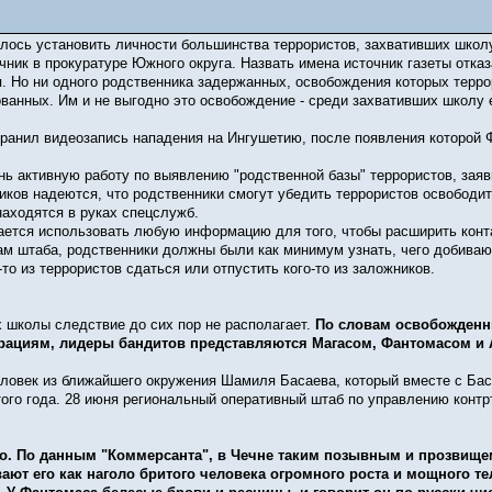
ось установить личности большинства террористов, захвативших школу 
ник в прокуратуре Южного округа. Назвать имена источник газеты отказ
я. Но ни одного родственника задержанных, освобождения которых терро
ванных. Им и не выгодно это освобождение - среди захвативших школу 
анил видеозапись нападения на Ингушетию, после появления которой Ф
нь активную работу по выявлению "родственной базы" террористов, за
ков надеются, что родственники смогут убедить террористов освободить
 находятся в руках спецслужб.
ается использовать любую информацию для того, чтобы расширить конт
нам штаба, родственники должны были как минимум узнать, чего добива
то из террористов сдаться или отпустить кого-то из заложников.
 школы следствие до сих пор не располагает.
По словам освобожденн
рациям, лидеры бандитов представляются Магасом, Фантомасом и 
еловек из ближайшего окружения Шамиля Басаева, который вместе с Бас
того года. 28 июня региональный оперативный штаб по управлению конт
о. По данным "Коммерсанта", в Чечне таким позывным и прозвищем
ют его как наголо бритого человека огромного роста и мощного те