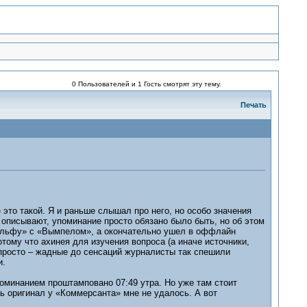
0 Пользователей и 1 Гость смотрят эту тему.
Печать
 это такой. Я и раньше слышал про него, но особо значения
о описывают, упоминание просто обязано было быть, но об этом
 «Альфу» с «Вымпелом», а окончательно ушел в оффлайн
ому что ахинея для изучения вопроса (а иначе источники,
 просто – жадные до сенсаций журналисты так спешили
и.
поминанием проштамповано 07:49 утра. Но уже там стоит
ть оригинал у «Коммерсанта» мне не удалось. А вот