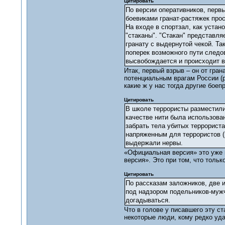
Цитировать
По версии оперативников, перв
боевиками гранат-растяжек про
На входе в спортзал, как уста
"стаканы". "Стакан" представл
гранату с выдернутой чекой. Та
поперек возможного пути следо
высвобождается и происходит в
Итак, первый взрыв – он от гра
потенциальным врагам России (ру
какие ж у нас тогда другие боепр
Цитировать
В школе террористы разместили 
качестве нити была использован
забрать тела убитых террориста
напряженным для террористов (п
выдержали нервы.
«Официальная версия» это уже 
версия». Это при том, что только
Цитировать
По рассказам заложников, две 
под надзором подельников-мужч
догадываться.
Что в голове у писавшего эту с
некоторые люди, кому редко уда