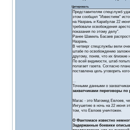
Цитировать
Представителям спецслужб удал
этом сообщил "Известиям" источ
на Назрань и Карабулак 22 июн
требовали освобождения аресто
показания по этому делу".
Ранее Шамиль Басаев распростр
Назрань.
В четверг спецслужбы вели оче
штабе по освобождению заложни
другому, поняв, что их близкие
По всей видимости, штаб попыт
полагает газета. Согласно пла
поставлена цель уговорить кого-
...
Точными данными о захватчиках
захватчиками переговоры по 
Магас - это Магомед Евлоев, ч
Ингушетию в ночь на 22 июня э
том, что Евлоев уничтожен.
О Фантомасе известно немног
Задержанные боевики описыва