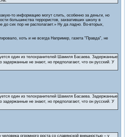
то.
акую-то информацию могут слить, особенно за деньги, но
ости большинства террористов, захвативших школу в
 до сих пор не располагает.» Ну да ладно. Во-вторых,
ировало, хоть и не всегда Например, газета "Правда", не
зуется один из телохранителей Шамиля Басаева. Задержанные
о задержанные не знают, но предполагают, что он русский. У
зуется один из телохранителей Шамиля Басаева. Задержанные
о задержанные не знают, но предполагают, что он русский. У
о человека огромного роста со славянской внешностью – у