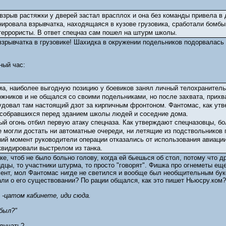
 взрыв растяжки у дверей застал врасплох и она без команды привела в
онировала взрывчатка, находящаяся в кузове грузовика, сработали бомб
 террористы. В ответ спецназ сам пошел на штурм школы.
зрывчатка в грузовике! Шахидка в окружении подельников подорвалась
ный час:
ма, наиболее выгодную позицию у боевиков занял личный телохранитель 
жников и не общался со своими подельниками, но после захвата, прихва
удовал там настоящий дзот за кирпичным фронтоном. Фантомас, как утв
 собравшихся перед зданием школы людей и соседние дома.
нный огонь отбил первую атаку спецназа. Как утверждают спецназовцы, 
е могли достать ни автоматные очереди, ни летящие из подствольников 
ий момент руководители операции отказались от использования авиации 
квидировали выстрелом из танка.
ке, чтоб не было больно голову, когда ей бьешься об стол, потому что д
идцы, то участники штурма, то просто "говорят". Фишка про огнеметы ещ
ент, мол Фантомас нигде не светился и вообще был необщительным букой
ли о его существовании? По рации общался, как это пишет Ньюсру.ком? А
 -цатом кабинете, иди сюда.
был?"
звучать?