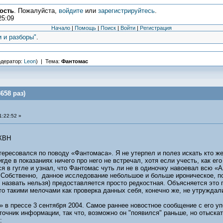
ость
. Пожалуйста,
войдите
или
зарегистрируйтесь
.
25:09
Начало
|
Помощь
|
Поиск
|
Войти
|
Регистрация
и и разборы"
.
дератор:
Leon
) | Тема:
Фантомас
658 раз)
:22:52 »
 КВН
тересовался по поводу «Фантомаса». Я не утерпел и полез искать кто же
где в показаниях ничего про него не встречал, хотя если учесть, как ег
лся в гугле и узнал, что Фантомас чуть ли не в одиночку навоевал всю
 Собственно, данное исследование небольшое и больше ироническое, пот
, назвать нельзя) предоставляется просто редкостная. Объясняется это
то такими мелочами как проверка данных себя, конечно же, не утруждал
 в прессе 3 сентября 2004. Самое раннее новостное сообщение с его у
точник информации, так что, возможно он "появился" раньше, но отыска
: