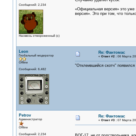
Сообщений: 2,234
«Официальная версия» это уже 
версия». Это при том, что тольк
Насквозь отмороженный (с)
Leon
Re: Фантомас
Глобальный модератор
«
Ответ #2 :
06 Марта 201
Offline
"Отклеившийся скотч" появился 
Сообщений: 6,482
Petrov
Re: Фантомас
Администратор
«
Ответ #3 :
07 Марта 201
Offline
Сообщений: 2,234
ВОГ-17, не от подствольника, ко