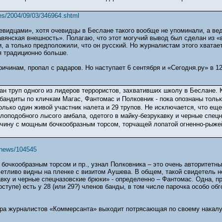
cles/2004/09/03/346964.shtml
видцами», хотя очевидцы в Беслане такого вообще не упоминали, а вед
вянская внешность». Полагаю, что этот могучий вывод был сделан из «вх
, а только предположили, что он русский. Но журналистам этого хватае
я традиционно больше.
ичинам, пропал с радаров. Но наступает 6 сентября и «Сегодня.ру» в 1
ан труп одного из лидеров террористов, захвативших школу в Беслане.
 бандиты по кличкам Магас, Фантомас и Полковник - пока опознаны толь
олько один живой участник налета и 29 трупов. Не исключается, что е
лоподобного лысого амбала, одетого в майку-безрукавку и черные спецн
чину с мощным бочкообразным торсом, торчащей лопатой огненно-рыже
/news/104545
 бочкообразным торсом и пр., узнал Полковника – это очень авторитетн
етливо видны на пленке с визитом Аушева. В общем, такой свидетель н
авку и черные спецназовские брюки» - определенно – Фантомас. Одна, пр
тупе) есть у 28 (или 29?) членов банды, в том числе парочка особо обг
пера журналистов «Коммерсанта» выходит потрясающая по своему накалу 