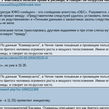
. У Фантомаса белесые брови и ресницы, и говорит он по-русски чис
russia/03sep2004/rodi4i.html
куратуре ЮФО сообщил» - это сообщение агентства «ОБС». Разумеется, к
ий провал между: «Представителям спецслужб удалось установить личн
к их родственников» и «Точными данными о захватчиках школы следствие
ы не вели.
 описание потом транслировась другими изданиями и при этом слегка мут
нслирует "правду":
 По данным "Коммерсанта", в Чечне таким позывным и прозвищем поль
ло бритого человека огромного роста и мощного телосложения. Имени ег
ицы, и говорит он по-русски чисто.
ews/accidents/03-09-2004/25535-0/
», но уже в 15.35
 По данным "Коммерсанта", в Чечне таким позывным и прозвищем поль
ло бритого человека огромного роста и мощного телосложения. Имени ег
ицы, и говорит он по-русски чисто.
ru/newsA.php?st=1094211300
и - в 11.25) проявляет инициативу:
из телохранителей Басаева. Очевидцы описывают его как бритого нагол