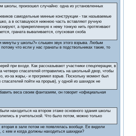
рм школы, произошел случайно: одна из установленных
оевиков самодельные минные конструкции - так называемые
лышко, а в оставшуюся нижнюю часть вставляют ручную
аскируют, а прикрепленную к нему тонкую нить протягивают
ется, граната вываливается, спусковая скоба
эти минуты у школы?» слышен звук этого взрыва. Любым
 потому что если у нас гранаты в подствольниках такие, то
ерей при входе. Как рассказывают участники спецоперации, в
да четверо спасателей отправились на школьный двор, чтобы
о, из-за жары,- и прогремел взрыв. Поскольку момент был
 спасателей пойти на прорыв), у одной из шахидок не
бавить веса своим фантазиям, он говорит «официальная
были находиться на втором этаже основного здания школы
лились в учительской. Что было потом, можно только
 вторая в зале потом не появлялась вообще. Ее видели
, с кем и когда должны находиться шахидки?