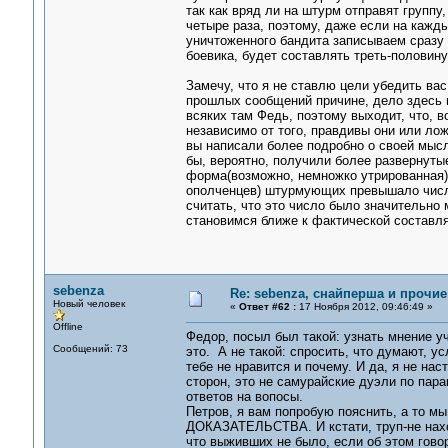
так как вряд ли на штурм отправят группу
четыре раза, поэтому, даже если на кажд
уничтоженного бандита записываем сразу н
боевика, будет составлять треть-половину
Замечу, что я не ставлю цели убедить вас
прошлых сообщений причине, дело здесь в
всяких там Федь, поэтому выходит, что, 
независимо от того, правдивы они или л
вы написали более подробно о своей мысл
бы, вероятно, получили более развернутые
форма(возможно, немножко утрированная) 
ополченцев) штурмующих превышало число 
считать, что это число было значительно
становимся ближе к фактической составл
sebenza
Re: sebenza, снайперша и прочи
Новый человек
«
Ответ #62 :
17 Ноября 2012, 09:46:49 »
Offline
Федор, посыл был такой: узнать мнение уч
Сообщений: 73
это. А не такой: спросить, что думают, у
тебе не нравится и почему. И да, я не нас
сторон, это не самурайские дуэли по пара
ответов на вопосы.
Петров, я вам попробую пояснить, а т
ДОКАЗАТЕЛЬСТВА. И кстати, труп-не наход
что выживших не было, если об этом говор