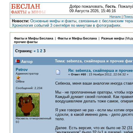
Добро пожаловать,
Гость
. Пожалу
09 Августа 2026, 15:46:16
Начало
|
Помо
Новости:
Основные мифы и факты, связанные с бесланским терак
Хронология событий 3 сентября по минутам в фотографиях.
Факты и Мифы Беслана
|
Факты и Мифы Беслана
|
Разные мифы
(Мод
прочие факты
Страниц:
«
1
2
3
Тема: sebenza, снайперша и прочие фак
Автор
Petrov
Re: sebenza, снайперша и прочи
Администратор
«
Ответ #60 :
15 Ноября 2012, 22:04:32 »
Offline
Себенза, меня ваши аналогии иногда ставя
Сообщений: 2,234
Мы - не проплаченные ораторы, чтобы хоро
Каждый думает своей головой. Как правил
воодушевляем делать тоже самое, опирая
Я уже говорил не раз - если мы хотим опр
сдохли, в какой именно день - дело десято
Насквозь отмороженный
тело.
(с)
Далее. Есть версия, что их было не 32 (31
"муджахидов" было 32 (+1 в лагере), заби