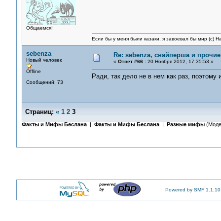
Общаемся!
Если бы у меня были казаки, я завоевал бы мир (с) Н
sebenza
Re: sebenza, снайперша и прочи
Новый человек
«
Ответ #66 :
20 Ноября 2012, 17:35:53 »
Offline
Ради, так дело не в нем как раз, поэтому 
Сообщений: 73
Страниц:
«
1
2
3
Факты и Мифы Беслана
|
Факты и Мифы Беслана
|
Разные мифы
(Моде
Powered by SMF 1.1.10