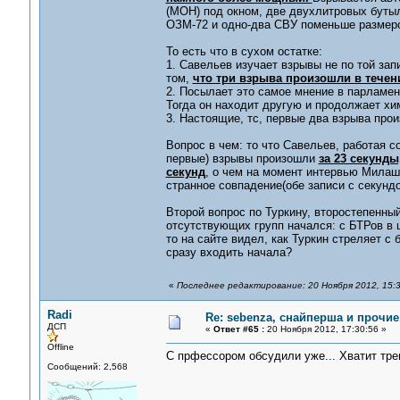
(МОН) под окном, две двухлитровых бутыл
ОЗМ-72 и одно-два СВУ поменьше размер
То есть что в сухом остатке:
1. Савельев изучает взрывы не по той зап
том,
что три взрыва произошли в течени
2. Посылает это самое мнение в парламент
Тогда он находит другую и продолжает хи
3. Настоящие, тс, первые два взрыва про
Вопрос в чем: то что Савельев, работая с
первые) взрывы произошли
за 23 секунды
секунд
, о чем на момент интервью Милаши
странное совпадение(обе записи с секундо
Второй вопрос по Туркину, второстепенны
отсутствующих групп начался: с БТРов в 
то на сайте видел, как Туркин стреляет с 
сразу входить начала?
«
Последнее редактирование: 20 Ноября 2012, 15:3
Radi
Re: sebenza, снайперша и прочи
ДСП
«
Ответ #65 :
20 Ноября 2012, 17:30:56 »
Offline
С прфессором обсудили уже... Хватит треп
Сообщений: 2,568