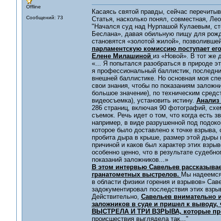
Offline
Касаясь святой правды, сейчас перечитыв
Сообщений: 73
Статья, насколько понял, совместная, Лео
"Начался суд над Нурпашой Кулаевым, с
Беслана», давая обильную пищу для рожд
становятся «золотой жилой», позволивше
парламентскую комиссию поступает его
Елене Милашиной
из «Новой». В тот же
«... Я попытался разобраться в природе э
я профессиональный баллистик, последние
внешней баллистике. Но основная моя специ
свои знания, чтобы по показаниям заложни
большое значение), по техническим средст
видеосъемка), установить истину.
Анализ
286 страниц, включая 90 фотографий, схе
съемок. Речь идет о том, что когда есть 
например, в виде разрушенной под подоко
которое было доставлено к точке взрыва, 
пробита дыра в крыше, размер этой дыры в
причиной и каков был характер этих взры
особенно ценно, что в результате судебн
показаний заложников...»
В этом интервью Савельев рассказывае
гранатометных выстрелов.
Мы надеемся
в области физики горения и взрывов» Сав
задокументировал последствия этих взры
Действительно,
Савельев внимательно и
заложников в суде и пришел к выводу,
ВЫСТРЕЛА И ТРИ ВЗРЫВА, которые про
происшествия выглядела так..."