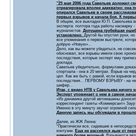
"25 мая 2006 года Савельев доложил с
отреагировала вполне адекватно: она 
опирался Савельев в своем расследован
первых взрывов и начала боя. К первы
В общем, все выкладки Ю.П. Савельева в
эксперта: полтора года работы насмарку 
журналистов.
Допущена грубейшая ошибк
установлено.
Другой бы опустил руки, но
все упоминания о первом выстреле, кото
добрую «Новую»...
Дело, как вы можете убедиться, не совсем
обосновал, все взрывы имели свою хронол
последствия, которые эксперт ему приписы
доклада.
Савельев убедительно, формулами доказал
спортзала - она в 20 метрах. Взрыв на че
цел. Как же быть с рамой, если взрывов в
последствия... ПЕРВОМУ ВЗРЫВУ - на черд
шифер...
Итак, с видео НТВ у Савельева ничего н
Эксперт упоминает о нем в самом нача
«Из динамика другой автомашины доноситс
корреспондент газеты «Коммерсант» Заур 
Именно в эту минуту звучат огромной сил
Данную запись мы обсуждали в прошлом
Далее, из ЖЖ Леона:
"Практически все, сидевшие в непосредств
контузии.
Еще не рассеялся дым от перв
намного более мощный.
Взрывается авт