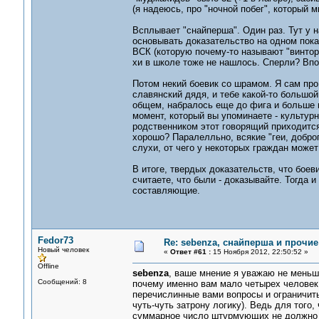
(я надеюсь, про "ночной побег", который 
Всплывает "снайперша". Один раз. Тут у н
основывать доказательство на одном показ
ВСК (которую почему-то называют "винторе
хи в школе тоже не нашлось. Сперли? Впо
Потом некий боевик со шрамом. Я сам про
славянский дядя, и тебе какой-то большо
общем, набралось еще до фига и больше н
момент, который вы упоминаете - культур
родственником этот говорящий приходитс
хорошо? Паралелльно, всякие "геи, добр
слухи, от чего у некоторых граждан може
В итоге, твердых доказательств, что боев
считаете, что были - доказывайте. Тогда 
составляющие.
Fedor73
Re: sebenza, снайперша и прочи
Новый человек
«
Ответ #61 :
15 Ноября 2012, 22:50:52 »
Offline
sebenza
, ваше мнение я уважаю не меньше,
Сообщений: 8
почему именно вам мало четырех человек
перечислинные вами вопросы и ограничит
чуть-чуть затрону логику). Ведь для того,
суммарное число штурмующих не должно п