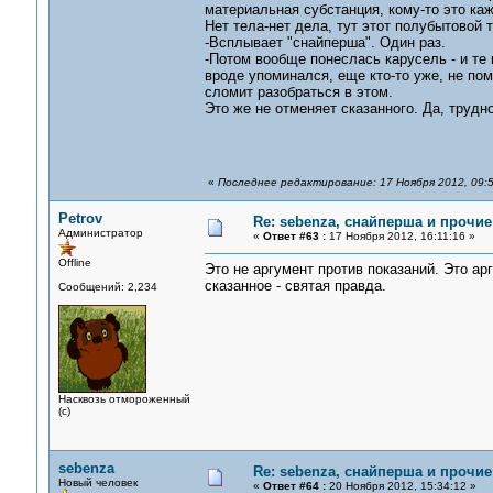
материальная субстанция, кому-то это ка
Нет тела-нет дела, тут этот полубытовой 
-Всплывает "снайперша". Один раз.
-Потом вообще понеслась карусель - и те 
вроде упоминался, еще кто-то уже, не по
сломит разобраться в этом.
Это же не отменяет сказанного. Да, трудн
«
Последнее редактирование: 17 Ноября 2012, 09:5
Petrov
Re: sebenza, снайперша и прочи
Администратор
«
Ответ #63 :
17 Ноября 2012, 16:11:16 »
Offline
Это не аргумент против показаний. Это ар
сказанное - святая правда.
Сообщений: 2,234
Насквозь отмороженный
(с)
sebenza
Re: sebenza, снайперша и прочи
Новый человек
«
Ответ #64 :
20 Ноября 2012, 15:34:12 »