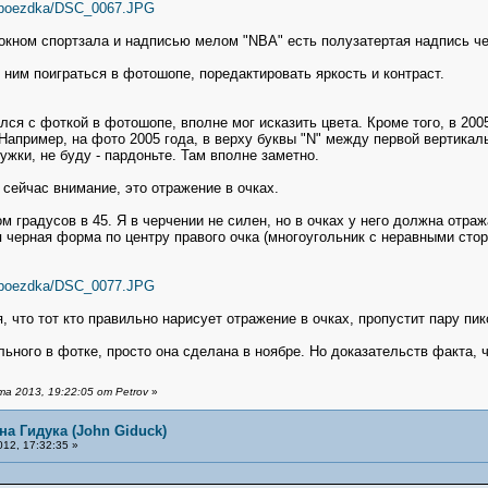
r1/poezdka/DSC_0067.JPG
окном спортзала и надписью мелом "NBA" есть полузатертая надпись ч
с ним поиграться в фотошопе, поредактировать яркость и контраст.
ался с фоткой в фотошопе, вполне мог исказить цвета. Кроме того, в 20
Например, на фото 2005 года, в верху буквы "N" между первой вертикаль
ужки, не буду - пардоньте. Там вполне заметно.
 сейчас внимание, это отражение в очках.
ом градусов в 45. Я в черчении не силен, но в очках у него должна отраж
 черная форма по центру правого очка (многоугольник с неравными сторо
r1/poezdka/DSC_0077.JPG
 что тот кто правильно нарисует отражение в очках, пропустит пару пик
ьного в фотке, просто она сделана в ноябре. Но доказательств факта, чт
 2013, 19:22:05 от Petrov
»
на Гидука (John Giduck)
12, 17:32:35 »