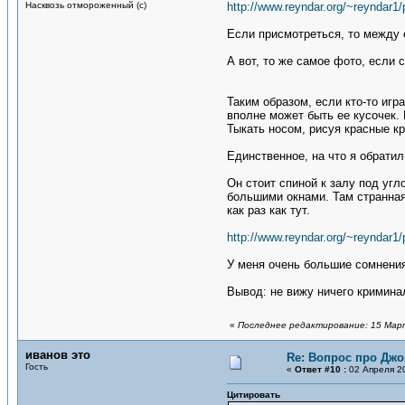
Насквозь отмороженный (с)
http://www.reyndar.org/~reynda
Если присмотреться, то между 
А вот, то же самое фото, если 
Таким образом, если кто-то игр
вполне может быть ее кусочек. 
Тыкать носом, рисуя красные кр
Единственное, на что я обратил
Он стоит спиной к залу под угл
большими окнами. Там странная
как раз как тут.
http://www.reyndar.org/~reynda
У меня очень большие сомнения,
Вывод: не вижу ничего криминал
«
Последнее редактирование: 15 Марта
иванов это
Re: Вопрос про Джо
Гость
«
Ответ #10 :
02 Апреля 20
Цитировать