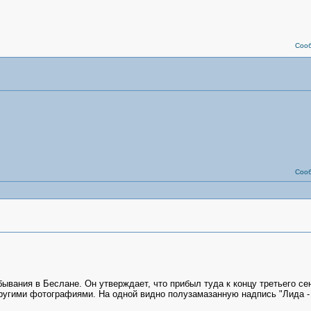
Соо
Соо
ывания в Беслане. Он утверждает, что прибыл туда к концу третьего се
 другими фотографиями. На одной видно полузамазанную надпись "Лида -