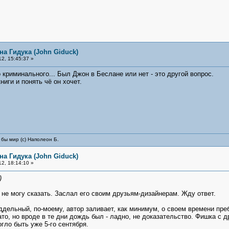
на Гидука (John Giduck)
2, 15:45:37 »
о криминального... Был Джон в Беслане или нет - это другой вопрос.
ниги и понять чё он хочет.
 бы мир (с) Наполеон Б.
на Гидука (John Giduck)
2, 18:14:10 »
)
 не могу сказать. Заслал его своим друзьям-дизайнерам. Жду ответ.
ддельный, по-моему, автор заливает, как минимум, о своем времени преб
ато, но вроде в те дни дождь был - ладно, не доказательство. Фишка с
гло быть уже 5-го сентября.