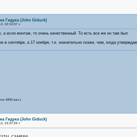
на Гидука (John Giduck)
2, 22:13:37 »
, а если монтаж, то очень качественный. То есть все же он там был.
не в сентябре, а 17 ноября, т.е. значительно позже, чем, когда утверждае
ено 4950 раз.)
на Гидука (John Giduck)
2, 23:37:26 »
DIGITAL CAMERA