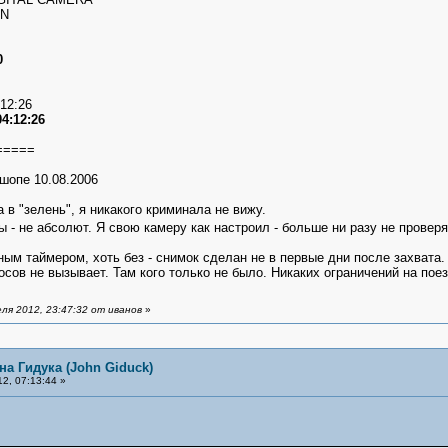
ON
0
:12:26
04:12:26
=====
шопе 10.08.2006
 в "зелень", я никакого криминала не вижу.
ы - не абсолют. Я свою камеру как настроил - больше ни разу не провер
ым таймером, хоть без - снимок сделан не в первые дни после захвата.
росов не вызывает. Там кого только не было. Никаких ограничений на пое
ля 2012, 23:47:32 от иванов
»
на Гидука (John Giduck)
2, 07:13:44 »