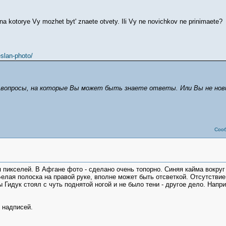
na kotorye Vy mozhet byt' znaete otvety. Ili Vy ne novichkov ne prinimaete?
eslan-photo/
 вопросы, на которые Вы может быть знаете ответы. Или Вы не нов
Соо
 пикселей. В Афгане фото - сделано очень топорно. Синяя кайма вокруг
Белая полоска на правой руке, вполне может быть отсветкой. Отсутствие 
Гидук стоял с чуть поднятой ногой и не было тени - другое дело. Напр
 надписей.