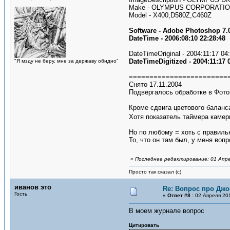
Make - OLYMPUS CORPORATI
Model - X400,D580Z,C460Z
Software - Adobe Photoshop 7.
DateTime - 2006:08:10 22:28:48
DateTimeOriginal - 2004:11:17 04
DateTimeDigitized - 2004:11:17 
"Я мзду не беру, мне за державу обидно"
========================
Снято 17.11.2004
Подвергалось обработке в Фото
Кроме сдвига цветового баланса
Хотя показатель таймера камер
Но по любому = хоть с правильн
То, что он там был, у меня воп
«
Последнее редактирование: 01 Апре
Просто так сказал (с)
иванов это
Re: Вопрос про Джо
Гость
«
Ответ #8 :
02 Апреля 201
В моем журнале вопрос
Цитировать