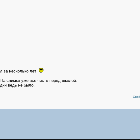
ял за несколько лет
 На снимке уже все чисто перед школой.
здки ведь не было.
Соо