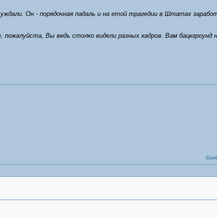
суждали. Он - порядочная падаль и на етой трагедии в Штатах зарабо
ожалуйста, Вы ведь столко видели разных кадров. Вам бацкгроунд н
Соо