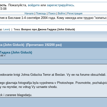
ость
. Пожалуйста,
войдите
или
зарегистрируйтесь
.
23:08
Начало
|
Помощь
|
Поиск
|
Войти
|
Регистрация
ия в Беслане 1-4 сентября 2004 года. Кому некогда или трудно "копаться
ор:
Leon
) | Тема:
Вопрос про Джона Гидука (John Giduck)
а (John Giduck) (Прочитано 192200 раз)
Гидука (John Giduck)
:46 »
ovanie knigi Johna Giducka Terror at Beslan. Vy ee na forume obsuzhdali. On 
ego glavnaja fotografija byla vypolnena v Photoshope. Posmotrite, pozhalujs
vy na reyndar, no vdrug Vy uznaete shodu.
zyk i zaranee blagodarju.