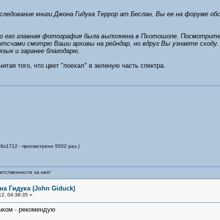
следование книги Джона Гидука Террор ат Беслан. Вы ее на форуме об
 его главная фотография была выполнена в Пхотошопе. Посмотрите, п
тсчами смотрю Ваши архивы на рейндар, но вдруг Вы узнаете сходу.
язык и заранее благодарю.
читая того, что цвет "поехал" в зеленую часть спектра.
88x1712 - просмотрено 5502 раз.)
етственности за них!
на Гидука (John Giduck)
2, 04:38:35 »
зыком - рекомендую