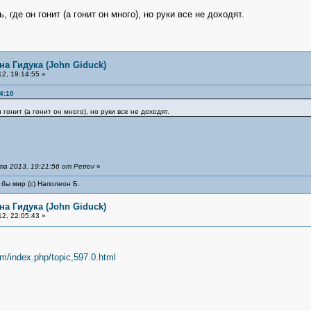
, где он гонит (а гонит он много), но руки все не доходят.
на Гидука (John Giduck)
2, 19:14:55 »
4:10
н гонит (а гонит он много), но руки все не доходят.
 2013, 19:21:56 от Petrov
»
 бы мир (с) Наполеон Б.
на Гидука (John Giduck)
2, 22:05:43 »
um/index.php/topic,597.0.html