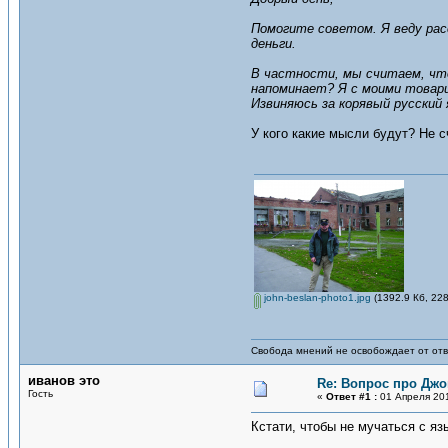
Помогите советом. Я веду рас
деньги.
В частности, мы считаем, что
напоминает? Я с моими товари
Извиняюсь за корявый русский 
У кого какие мысли будут? Не с
john-beslan-photo1.jpg
(1392.9 Кб, 22
Свобода мнений не освобождает от отв
иванов это
Re: Вопрос про Джо
Гость
«
Ответ #1 :
01 Апреля 201
Кстати, чтобы не мучаться с я