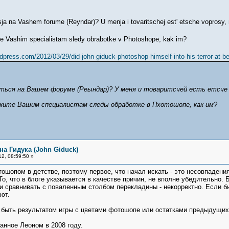
ja na Vashem forume (Reyndar)? U menja i tovaritschej est' etsche voprosy, 
ite Vashim specialistam sledy obrabotke v Photoshope, kak im?
rdpress.com/2012/03/29/did-john-giduck-photoshop-himself-into-his-terror-at-b
аться на Вашем форуме (Реындар)? У меня и товаритсчей есть етсче
ажите Вашим специалистам следы обработке в Пхотошопе, как им?
на Гидука (John Giduck)
2, 08:59:50 »
ошопом в детстве, поэтому первое, что начал искать - это несовпадения
о, что в блоге указывается в качестве причин, не вполне убедительно. 
и сравнивать с поваленным столбом перекладины - некорректно. Если бы 
ают.
т быть результатом игры с цветами фотошопе или остатками предыдущих
анное Леоном в 2008 году.