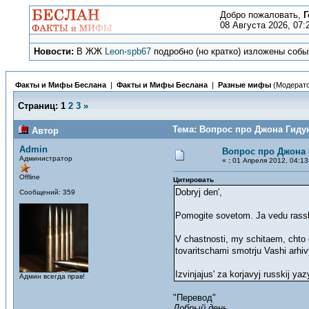
Добро пожаловать,
Г
08 Августа 2026, 07:
Новости:
В ЖЖ
Leon-spb67
подробно (но кратко) изложены событ
Факты и Мифы Беслана
|
Факты и Мифы Беслана
|
Разные мифы
(Модерат
Страниц:
1
2
3
»
Тема: Вопрос про Джона Гидук
Автор
Admin
Вопрос про Джона 
Администратор
«
:
01 Апреля 2012, 04:13
Offline
Цитировать
Dobryj den',
Сообщений: 359
Pomogite sovetom. Ja vedu rassled
V chastnosti, my schitaem, chto 
tovaritschami smotrju Vashi arhi
Izvinjajus' za korjavyj russkij ya
Админ всегда прав!
"Перевод"
Добрый день,