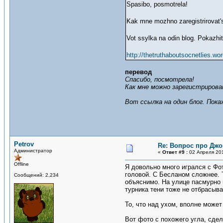
Spasibo, posmotrela!
Kak mne mozhno zaregistrirovat's
Vot ssylka na odin blog. Pokazh
http://thetruthaboutsocnetlies.wo
перевод
Спасибо, посмотрела!
Как мне можно зарегистриров
Вот ссылка на один блог. Пок
Petrov
Re: Вопрос про Джо
Администратор
«
Ответ #9 :
02 Апреля 201
Offline
Я довольно много игрался с Фот
головой. С Бесланом сложнее. Т
Сообщений: 2,234
объяснимо. На улице пасмурно 
турника тени тоже не отбрасыв
То, что над ухом, вполне може
Вот фото с похожего угла, сдел