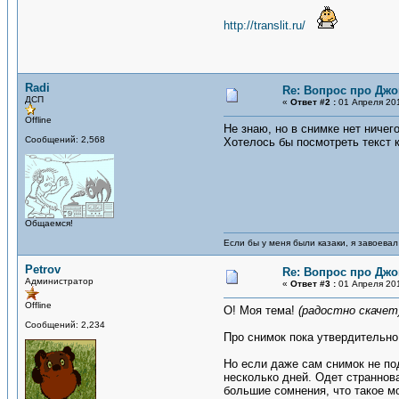
http://translit.ru/
Radi
Re: Вопрос про Джо
ДСП
«
Ответ #2 :
01 Апреля 201
Offline
Не знаю, но в снимке нет ничег
Сообщений: 2,568
Хотелось бы посмотреть текст к
Общаемся!
Если бы у меня были казаки, я завоевал
Petrov
Re: Вопрос про Джо
Администратор
«
Ответ #3 :
01 Апреля 201
Offline
О! Моя тема!
(радостно скачет
Сообщений: 2,234
Про снимок пока утвердительно
Но если даже сам снимок не по
несколько дней. Одет страннов
большие сомнения, что такое мо