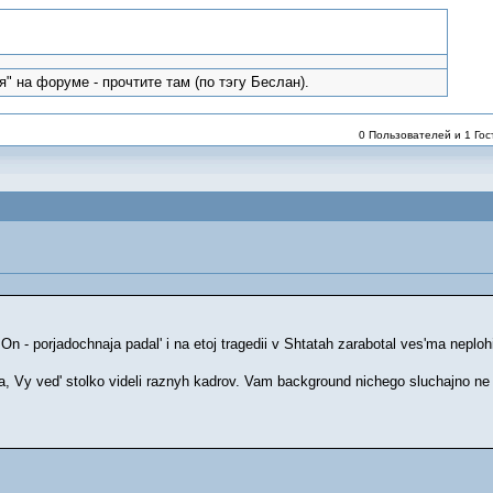
" на форуме - прочтите там (по тэгу Беслан).
0 Пользователей и 1 Гост
- porjadochnaja padal' i na etoj tragedii v Shtatah zarabotal ves'ma neplohi
ta, Vy ved' stolko videli raznyh kadrov. Vam background nichego sluchajno n