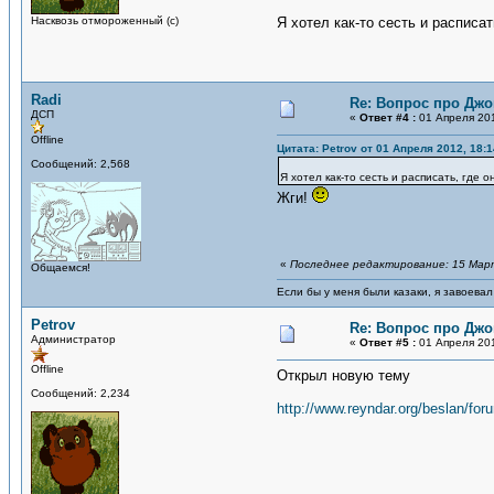
Насквозь отмороженный (с)
Я хотел как-то сесть и расписать
Radi
Re: Вопрос про Джо
ДСП
«
Ответ #4 :
01 Апреля 201
Offline
Цитата: Petrov от 01 Апреля 2012, 18:1
Сообщений: 2,568
Я хотел как-то сесть и расписать, где о
Жги!
«
Последнее редактирование: 15 Марта
Общаемся!
Если бы у меня были казаки, я завоевал
Petrov
Re: Вопрос про Джо
Администратор
«
Ответ #5 :
01 Апреля 201
Offline
Открыл новую тему
Сообщений: 2,234
http://www.reyndar.org/beslan/for