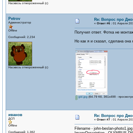
Насквозь отмороженный (с)
Petrov
Re: Вопрос про Джо
Администратор
«
Ответ #6 :
01 Апреля 201
Offline
Получил ответ. Фотка не монтаж
Сообщений: 2,234
Но как я и сказал, сделана она 
Насквозь отмороженный (с)
gid.jpg
(64.79 Кб, 361x498 - просмотр
иванов
Re: Вопрос про Джо
ДСП
«
Ответ #7 :
01 Апреля 201
Offline
Filename - john-beslan-photo1.jpg
Сообщений: 1,362
ImageDescription - OLYMPUS 