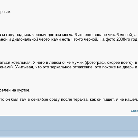
ерным.
05-м году надпись черным цветом могла быть еще вполне читабельной, а
ной и диагональной черточками есть что-то черной. На фото 2008-го года
аться котельная. У него в левом очке мужик (фотограф, скорее всего), в
нами). Учитывая, что это зеркальное отражение, это похоже на дверь и
селей на куртке.
о он был там в сентябре сразу после теракта, как он пишет, я не нашел
Соо