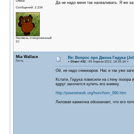
Offline
Да не надо меня так нахваливать. Я же за
Сообщений: 2,234
Насквозь отмороженный
(с)
Mia Wallace
Re: Вопрос про Джона Гидука (Jo
Гость
«
Ответ #32 :
05 Апреля 2012, 18:35:16 »
Ой, не надо семинаров. Нас и так уже заг
Кстати, Гидука повесили на стену позора
вдруг захочется купить его книжку.
http://pownetwork.org/horv/horv_890.htm
Лиловая каемочка обозначает, что его поте