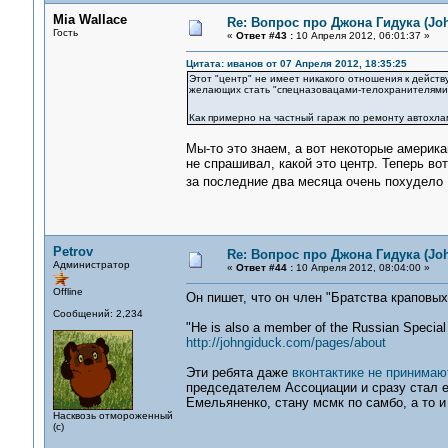
Mia Wallace
Re: Вопрос про Джона Гидука (Jo
Гость
«
Ответ #43 :
10 Апреля 2012, 06:01:37 »
Цитата: иванов от 07 Апреля 2012, 18:35:25
Этот "центр" не имеет никакого отношения к дейс
желающих стать "спецназовацами-телохранителями
Как примерно на частный гараж по ремонту автохл
Мы-то это знаем, а вот некоторые америка
не спрашивал, какой это центр. Теперь во
за последние два месяца очень похудел
Petrov
Re: Вопрос про Джона Гидука (Jo
Администратор
«
Ответ #44 :
10 Апреля 2012, 08:04:00 »
Offline
Он пишет, что он член "Братства краповых
Сообщений: 2,234
"He is also a member of the Russian Special
http://johngiduck.com/pages/about
Эти ребята даже
вконтактике не принимают
председателем Ассоциации и сразу стал 
Емельяненко, стану мсмк по самбо, а то 
Насквозь отмороженный
(с)