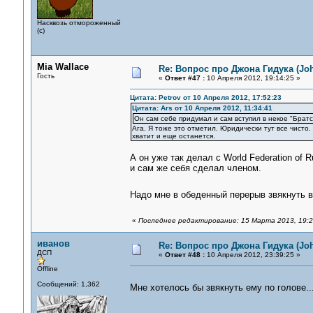
Насквозь отмороженный
(с)
Mia Wallace
Re: Вопрос про Джона Гидука (Jo
Гость
«
Ответ #47 :
10 Апреля 2012, 19:14:25 »
Цитата: Petrov от 10 Апреля 2012, 17:52:23
Цитата: Ars от 10 Апреля 2012, 11:34:41
Он сам себе придумал и сам вступил в некое "Брат
Ага. Я тоже это отметил. Юридически тут все чист
хватит и еще останется.
А он уже так делал c World Federation of 
и сам же себя сделал членом.
Надо мне в обеденный перерыв звякнуть в
«
Последнее редактирование: 15 Марта 2013, 19:23
иванов
Re: Вопрос про Джона Гидука (Jo
ДСП
«
Ответ #48 :
10 Апреля 2012, 23:39:25 »
Offline
Сообщений: 1,362
Мне хотелось бы звякнуть ему по голове.