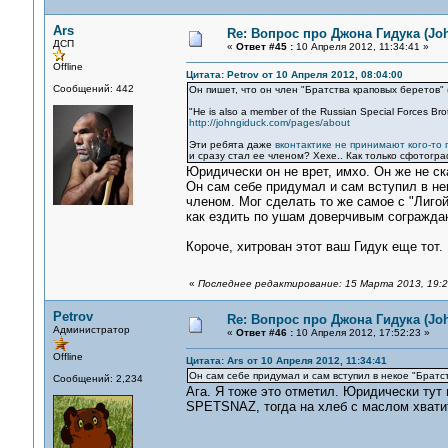
Ars
Re: Вопрос про Джона Гидука (Jo
ДСП
«
Ответ #45 :
10 Апреля 2012, 11:34:41 »
Offline
Цитата: Petrov от 10 Апреля 2012, 08:04:00
Сообщений: 442
Он пишет, что он член "Братства краповых беретов" 
"He is also a member of the Russian Special Forces Bro
http://johngiduck.com/pages/about
Эти ребята даже
вконтактике не принимают кого-то п
и сразу стал ее членом? Хехе.. Как только сфотогр
Юридически он не врет, имхо. Он же не ска
Он сам себе придумал и сам вступил в не
членом. Мог сделать то же самое с "Лиго
как ездить по ушам доверчивым сограждан
Короче, хитрован этот ваш Гидук еще тот.
«
Последнее редактирование: 15 Марта 2013, 19:23
Petrov
Re: Вопрос про Джона Гидука (Jo
Администратор
«
Ответ #46 :
10 Апреля 2012, 17:52:23 »
Offline
Цитата: Ars от 10 Апреля 2012, 11:34:41
Он сам себе придумал и сам вступил в некое "Братс
Сообщений: 2,234
Ага. Я тоже это отметил. Юридически тут
SPETSNAZ, тогда на хлеб с маслом хватит