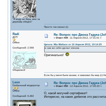
"Я мзду не беру, мне за
державу обидно"
Просто так сказал (с)
Radi
Re: Вопрос про Джона Гидука (Jo
ДСП
«
Ответ #49 :
11 Апреля 2012, 17:31:01 »
Offline
Цитата: Mia Wallace от 10 Апреля 2012, 19:14:25
Сообщений: 2,568
и сам же себя сделал членом.
Оригинально!
Общаемся!
Если бы у меня были казаки, я завоевал бы мир (с) Н
Leon
Re: Вопрос про Джона Гидука (Jo
Глобальный модератор
«
Ответ #50 :
12 Апреля 2012, 17:00:20 »
Offline
О, какой могучий сертификат!
Сообщений: 6,482
Интересно, на каких дебилов это рассчита