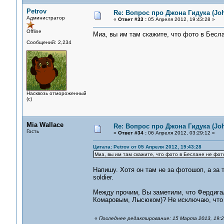
Petrov
Re: Вопрос про Джона Гидука (Jo
Администратор
«
Ответ #33 :
05 Апреля 2012, 19:43:28 »
Offline
Миа, вы им там скажите, что фото в Бесла
Сообщений: 2,234
Насквозь отмороженный
(с)
Mia Wallace
Re: Вопрос про Джона Гидука (Jo
Гость
«
Ответ #34 :
06 Апреля 2012, 03:29:12 »
Цитата: Petrov от 05 Апреля 2012, 19:43:28
Миа, вы им там скажите, что фото в Беслане не фот
Напишу. Хотя он там не за фотошоп, а за т
soldier.
Между прочим, Вы заметили, что Фердига
Комаровым, Лысюком)? Не исключаю, что 
«
Последнее редактирование: 15 Марта 2013, 19:23