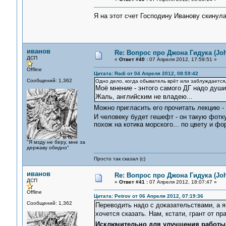
Я на этот счет Господину Иванову скину
иванов
Re: Вопрос про Джона Гидука (Jo
ДСП
«
Ответ #40 :
07 Апреля 2012, 17:59:51 »
Offline
Цитата: Radi от 04 Апреля 2012, 08:59:42
Сообщений: 1,362
Одно дело, когда обыватель врёт или заблуждается, 
Моё мнение - энтого самого ДГ надо души
Жаль, английским не владею...
Можно пригласить его прочитать лекцию -
И человеку будет гешефт - он такую фотку
похож на котика морского... по цвету и фо
"Я мзду не беру, мне за
державу обидно"
Просто так сказал (с)
иванов
Re: Вопрос про Джона Гидука (Jo
ДСП
«
Ответ #41 :
07 Апреля 2012, 18:07:47 »
Offline
Цитата: Petrov от 06 Апреля 2012, 07:19:36
Сообщений: 1,362
Переводить надо с доказательствами, а я
хочется сказать. Нам, кстати, грант от п
Исключительно для улучшения работы 