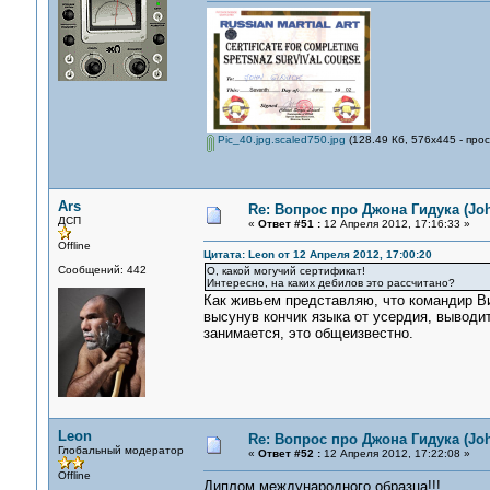
Pic_40.jpg.scaled750.jpg
(128.49 Кб, 576x445 - про
Ars
Re: Вопрос про Джона Гидука (Jo
ДСП
«
Ответ #51 :
12 Апреля 2012, 17:16:33 »
Offline
Цитата: Leon от 12 Апреля 2012, 17:00:20
Сообщений: 442
О, какой могучий сертификат!
Интересно, на каких дебилов это рассчитано?
Как живьем представляю, что командир Ви
высунув кончик языка от усердия, выводи
занимается, это общеизвестно.
Leon
Re: Вопрос про Джона Гидука (Jo
Глобальный модератор
«
Ответ #52 :
12 Апреля 2012, 17:22:08 »
Offline
Диплом международного образца!!!