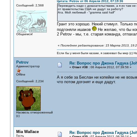
Цитата: Petrov от 06 Апреля 2012, 07:19:36
Сообщений: 2,568
Переводить надо с доказательствами, а я их там не 
от правительства США не дадут за работу?
Ага. Мой любимый - "gramma said half"
Грант это хорошо. Некий стимул. Только п
подгоняли ишаков
Не желаю, что бы ког
2 Petrov - мы, т.е. старая команда, отпах
Общаемся!
«
Последнее редактирование: 15 Марта 2013, 19:23
Если бы у меня были казаки, я завоевал бы мир (с) Н
Petrov
Re: Вопрос про Джона Гидука (Jo
Администратор
«
Ответ #38 :
06 Апреля 2012, 07:39:58 »
Offline
А я себе за Беслан ни копейки не не возь
Сообщений: 2,234
что потом догонят и еще дадут.
Насквозь отмороженный
(с)
Mia Wallace
Re: Вопрос про Джона Гидука (Jo
Гость
«
Ответ #39 :
07 Апреля 2012, 06:36:14 »