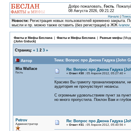
Добро пожаловать,
Гость
. Пожалу
08 Августа 2026, 09:21:22
Начало
|
Помо
Новости:
Регистрация новых пользователей временно закрыта. По
мысли и пр. можно также оставить (без регистрации) в ЖЖ
ivanov
Факты и Мифы Беслана
|
Факты и Мифы Беслана
|
Разные мифы
(Мод
(John Giduck)
Страниц:
«
1
2
3
»
Тема: Вопрос про Джона Гидука (John Gi
Автор
Mia Wallace
Re: Вопрос про Джона Гидука (Jo
Гость
«
Ответ #30 :
05 Апреля 2012, 05:27:40 »
Красиво Вы грамоту проанализировали, нич
аудитория не прочувствует нюансы.
С огромным удовольствием пункт за пункто
но много пропустила. Поклон Вам и глубок
Petrov
Re: Вопрос про Джона Гидука (Jo
Администратор
«
Ответ #31 :
05 Апреля 2012, 05:40:56 »