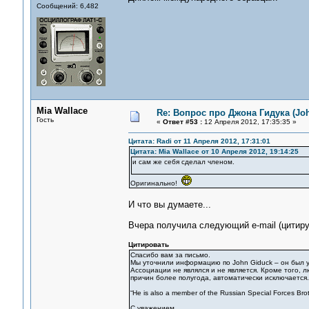
Сообщений: 6,482
Mia Wallace
Re: Вопрос про Джона Гидука (Jo
Гость
«
Ответ #53 :
12 Апреля 2012, 17:35:35 »
Цитата: Radi от 11 Апреля 2012, 17:31:01
Цитата: Mia Wallace от 10 Апреля 2012, 19:14:25
и сам же себя сделал членом.
Оригинально!
И что вы думаете...
Вчера получила следующий e-mail (цитир
Цитировать
Спасибо вам за письмо.
Мы уточнили информацию по John Giduck – он был у 
Ассоциации не являлся и не является. Кроме того,
причин более полугода, автоматически исключается
“He is also a member of the Russian Special Forces Bro
С уважением,