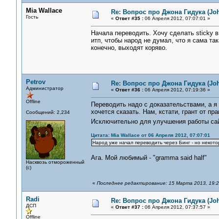
Mia Wallace
Re: Вопрос про Джона Гидука (Jo
Гость
«
Ответ #35 :
06 Апреля 2012, 07:07:01 »
Начала переводить. Хочу сделать sticky 
итп, чтобы народ не думал, что я сама та
конечно, выходят коряво.
Petrov
Re: Вопрос про Джона Гидука (Jo
Администратор
«
Ответ #36 :
06 Апреля 2012, 07:19:36 »
Offline
Переводить надо с доказательствами, а я
хочется сказать. Нам, кстати, грант от пр
Сообщений: 2,234
Исключительно для улучшения работы сайт
Цитата: Mia Wallace от 06 Апреля 2012, 07:07:01
Народ уже начал переводить через Бинг - но некото
Ага. Мой любимый - "gramma said half"
Насквозь отмороженный
(с)
«
Последнее редактирование: 15 Марта 2013, 19:23
Radi
Re: Вопрос про Джона Гидука (Jo
ДСП
«
Ответ #37 :
06 Апреля 2012, 07:37:57 »
Offline