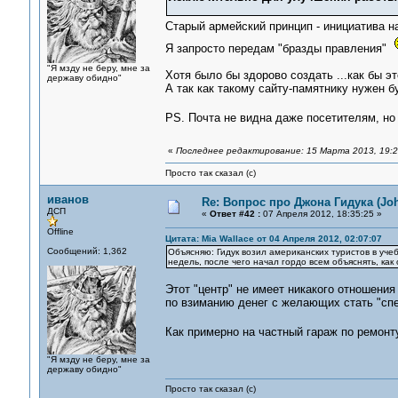
Старый армейский принцип - инициатива 
Я запросто передам "бразды правления"
"Я мзду не беру, мне за
Хотя было бы здорово создать ...как бы э
державу обидно"
А так как такому сайту-памятнику нужен б
PS. Почта не видна даже посетителям, но
«
Последнее редактирование: 15 Марта 2013, 19:23
Просто так сказал (с)
иванов
Re: Вопрос про Джона Гидука (Jo
ДСП
«
Ответ #42 :
07 Апреля 2012, 18:35:25 »
Offline
Цитата: Mia Wallace от 04 Апреля 2012, 02:07:07
Сообщений: 1,362
Объясняю: Гидук возил американских туристов в уче
недель, после чего начал гордо всем объяснять, как
Этот "центр" не имеет никакого отношен
по взиманию денег с желающих стать "сп
Как примерно на частный гараж по ремон
"Я мзду не беру, мне за
державу обидно"
Просто так сказал (с)