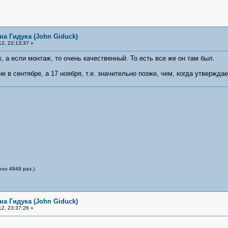
на Гидука (John Giduck)
2, 22:13:37 »
, а если монтаж, то очень качественный. То есть все же он там был.
не в сентябре, а 17 ноября, т.е. значительно позже, чем, когда утверждае
ено 4949 раз.)
на Гидука (John Giduck)
2, 23:37:26 »