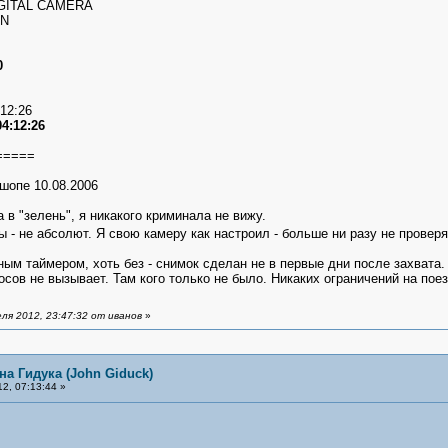
DIGITAL CAMERA
ON
0
:12:26
04:12:26
=====
шопе 10.08.2006
 в "зелень", я никакого криминала не вижу.
ы - не абсолют. Я свою камеру как настроил - больше ни разу не провер
ым таймером, хоть без - снимок сделан не в первые дни после захвата.
росов не вызывает. Там кого только не было. Никаких ограничений на пое
ля 2012, 23:47:32 от иванов
»
на Гидука (John Giduck)
2, 07:13:44 »