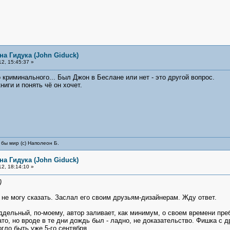
на Гидука (John Giduck)
2, 15:45:37 »
о криминального... Был Джон в Беслане или нет - это другой вопрос.
ниги и понять чё он хочет.
 бы мир (с) Наполеон Б.
на Гидука (John Giduck)
2, 18:14:10 »
)
 не могу сказать. Заслал его своим друзьям-дизайнерам. Жду ответ.
ддельный, по-моему, автор заливает, как минимум, о своем времени преб
ато, но вроде в те дни дождь был - ладно, не доказательство. Фишка с
гло быть уже 5-го сентября.