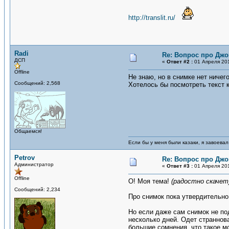
http://translit.ru/
Radi
Re: Вопрос про Джо
ДСП
«
Ответ #2 :
01 Апреля 201
Offline
Не знаю, но в снимке нет ничег
Сообщений: 2,568
Хотелось бы посмотреть текст к
Общаемся!
Если бы у меня были казаки, я завоевал
Petrov
Re: Вопрос про Джо
Администратор
«
Ответ #3 :
01 Апреля 201
Offline
О! Моя тема!
(радостно скачет
Сообщений: 2,234
Про снимок пока утвердительно
Но если даже сам снимок не по
несколько дней. Одет страннов
большие сомнения, что такое мо