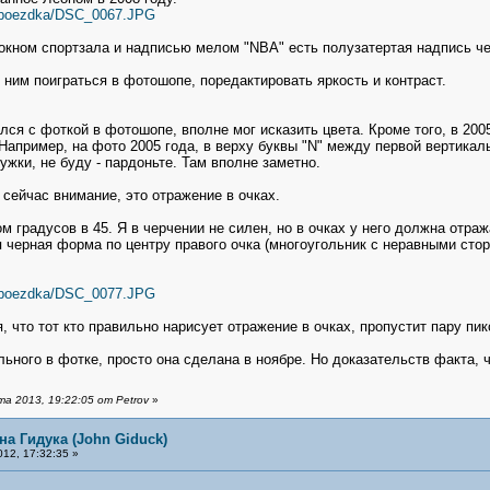
r1/poezdka/DSC_0067.JPG
окном спортзала и надписью мелом "NBA" есть полузатертая надпись ч
с ним поиграться в фотошопе, поредактировать яркость и контраст.
ался с фоткой в фотошопе, вполне мог исказить цвета. Кроме того, в 20
Например, на фото 2005 года, в верху буквы "N" между первой вертикаль
ужки, не буду - пардоньте. Там вполне заметно.
 сейчас внимание, это отражение в очках.
ом градусов в 45. Я в черчении не силен, но в очках у него должна отраж
 черная форма по центру правого очка (многоугольник с неравными сторо
r1/poezdka/DSC_0077.JPG
 что тот кто правильно нарисует отражение в очках, пропустит пару пик
ьного в фотке, просто она сделана в ноябре. Но доказательств факта, чт
 2013, 19:22:05 от Petrov
»
на Гидука (John Giduck)
12, 17:32:35 »