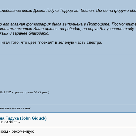
следование книги Джона Гидука Террор ат Беслан. Вы ее на форуме об
 его главная фотография была выполнена в Пхотошопе. Посмотрите, п
тсчами смотрю Ваши архивы на рейндар, но вдруг Вы узнаете сходу.
язык и заранее благодарю.
читая того, что цвет "поехал" в зеленую часть спектра.
88x1712 - просмотрено 5499 раз.)
етственности за них!
на Гидука (John Giduck)
2, 04:38:35 »
зыком - рекомендую