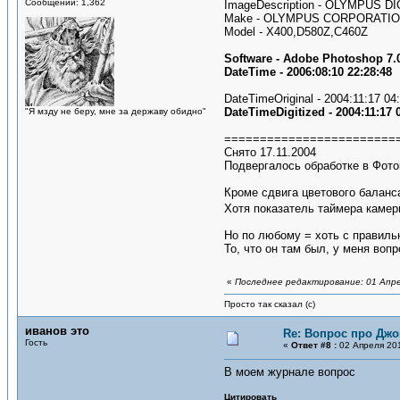
Сообщений: 1,362
ImageDescription - OLYMPUS 
Make - OLYMPUS CORPORATI
Model - X400,D580Z,C460Z
Software - Adobe Photoshop 7.
DateTime - 2006:08:10 22:28:48
DateTimeOriginal - 2004:11:17 04
DateTimeDigitized - 2004:11:17 
"Я мзду не беру, мне за державу обидно"
========================
Снято 17.11.2004
Подвергалось обработке в Фото
Кроме сдвига цветового баланса
Хотя показатель таймера камер
Но по любому = хоть с правильн
То, что он там был, у меня воп
«
Последнее редактирование: 01 Апре
Просто так сказал (с)
иванов это
Re: Вопрос про Джо
Гость
«
Ответ #8 :
02 Апреля 201
В моем журнале вопрос
Цитировать