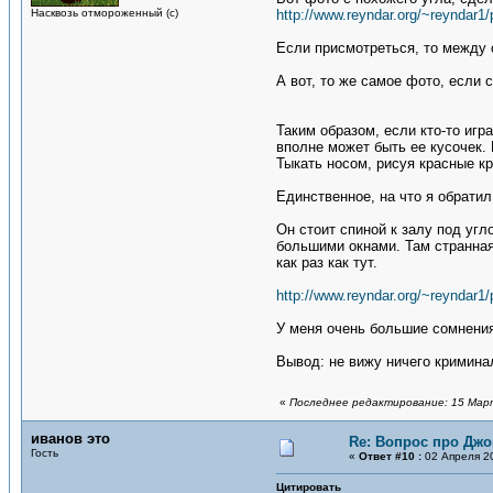
Насквозь отмороженный (с)
http://www.reyndar.org/~reynda
Если присмотреться, то между 
А вот, то же самое фото, если 
Таким образом, если кто-то игр
вполне может быть ее кусочек. 
Тыкать носом, рисуя красные кр
Единственное, на что я обратил
Он стоит спиной к залу под угл
большими окнами. Там странная
как раз как тут.
http://www.reyndar.org/~reynda
У меня очень большие сомнения,
Вывод: не вижу ничего криминал
«
Последнее редактирование: 15 Марта
иванов это
Re: Вопрос про Джо
Гость
«
Ответ #10 :
02 Апреля 20
Цитировать