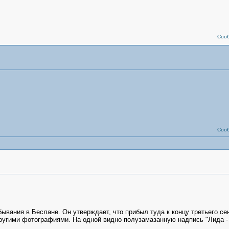
Соо
Соо
ывания в Беслане. Он утверждает, что прибыл туда к концу третьего се
 другими фотографиями. На одной видно полузамазанную надпись "Лида -