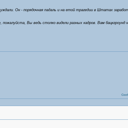
суждали. Он - порядочная падаль и на етой трагедии в Штатах зарабо
ожалуйста, Вы ведь столко видели разных кадров. Вам бацкгроунд н
Соо