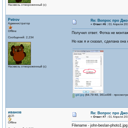
Насквозь отмороженный (с)
Petrov
Re: Вопрос про Джо
Администратор
«
Ответ #6 :
01 Апреля 201
Offline
Получил ответ. Фотка не монтаж
Сообщений: 2,234
Но как я и сказал, сделана она 
Насквозь отмороженный (с)
gid.jpg
(64.79 Кб, 361x498 - просмотр
иванов
Re: Вопрос про Джо
ДСП
«
Ответ #7 :
01 Апреля 201
Offline
Filename - john-beslan-photo1.jpg