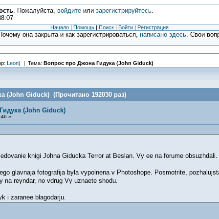
ость
. Пожалуйста,
войдите
или
зарегистрируйтесь
.
38:07
Начало
|
Помощь
|
Поиск
|
Войти
|
Регистрация
очему она закрыта и как зарегистрироваться,
написано здесь
. Свои воп
ор:
Leon
) | Тема:
Вопрос про Джона Гидука (John Giduck)
а (John Giduck) (Прочитано 192030 раз)
Гидука (John Giduck)
:46 »
ovanie knigi Johna Giducka Terror at Beslan. Vy ee na forume obsuzhdali. On 
ego glavnaja fotografija byla vypolnena v Photoshope. Posmotrite, pozhalujs
vy na reyndar, no vdrug Vy uznaete shodu.
zyk i zaranee blagodarju.