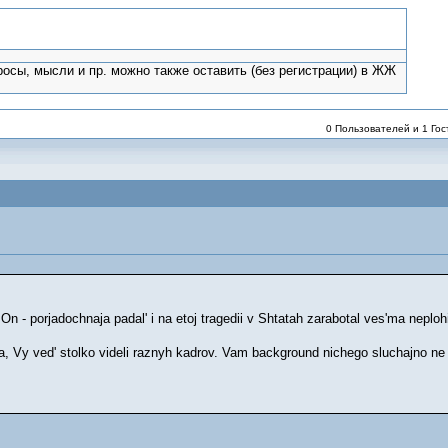
росы, мысли и пр. можно также оставить (без регистрации) в ЖЖ
0 Пользователей и 1 Гост
- porjadochnaja padal' i na etoj tragedii v Shtatah zarabotal ves'ma neplohi
ta, Vy ved' stolko videli raznyh kadrov. Vam background nichego sluchajno n