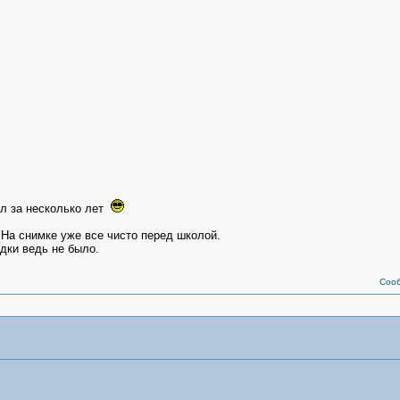
ял за несколько лет
 На снимке уже все чисто перед школой.
здки ведь не было.
Соо