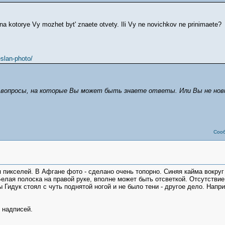
na kotorye Vy mozhet byt' znaete otvety. Ili Vy ne novichkov ne prinimaete?
eslan-photo/
 вопросы, на которые Вы может быть знаете ответы. Или Вы не нов
Соо
 пикселей. В Афгане фото - сделано очень топорно. Синяя кайма вокруг
Белая полоска на правой руке, вполне может быть отсветкой. Отсутствие 
Гидук стоял с чуть поднятой ногой и не было тени - другое дело. Напр
 надписей.