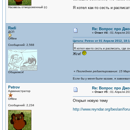
Насквозь отмороженный (с)
Я хотел как-то сесть и расписать
Radi
Re: Вопрос про Джо
ДСП
«
Ответ #4 :
01 Апреля 201
Offline
Цитата: Petrov от 01 Апреля 2012, 18:1
Сообщений: 2,568
Я хотел как-то сесть и расписать, где о
Жги!
«
Последнее редактирование: 15 Марта
Общаемся!
Если бы у меня были казаки, я завоевал
Petrov
Re: Вопрос про Джо
Администратор
«
Ответ #5 :
01 Апреля 201
Offline
Открыл новую тему
Сообщений: 2,234
http://www.reyndar.org/beslan/for