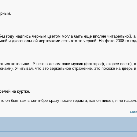
ерным.
05-м году надпись черным цветом могла быть еще вполне читабельной, а
ной и диагональной черточками есть что-то черной. На фото 2008-го года
аться котельная. У него в левом очке мужик (фотограф, скорее всего), в
нами). Учитывая, что это зеркальное отражение, это похоже на дверь и
селей на куртке.
о он был там в сентябре сразу после теракта, как он пишет, я не нашел
Соо