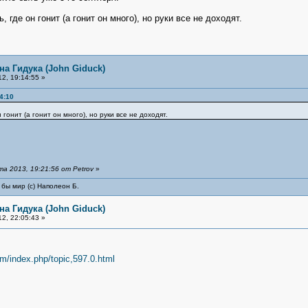
, где он гонит (а гонит он много), но руки все не доходят.
на Гидука (John Giduck)
2, 19:14:55 »
4:10
н гонит (а гонит он много), но руки все не доходят.
 2013, 19:21:56 от Petrov
»
 бы мир (с) Наполеон Б.
на Гидука (John Giduck)
2, 22:05:43 »
um/index.php/topic,597.0.html