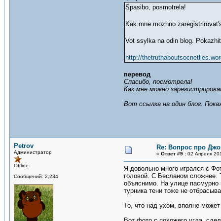
Spasibo, posmotrela!
Kak mne mozhno zaregistrirovat's
Vot ssylka na odin blog. Pokazh
http://thetruthaboutsocnetlies.wo
перевод
Спасибо, посмотрела!
Как мне можно зарегистриров
Вот ссылка на один блог. Пок
Petrov
Re: Вопрос про Джо
Администратор
«
Ответ #9 :
02 Апреля 201
Offline
Я довольно много игрался с Фот
головой. С Бесланом сложнее. Т
Сообщений: 2,234
объяснимо. На улице пасмурно 
турника тени тоже не отбрасыв
То, что над ухом, вполне може
Вот фото с похожего угла, сдел