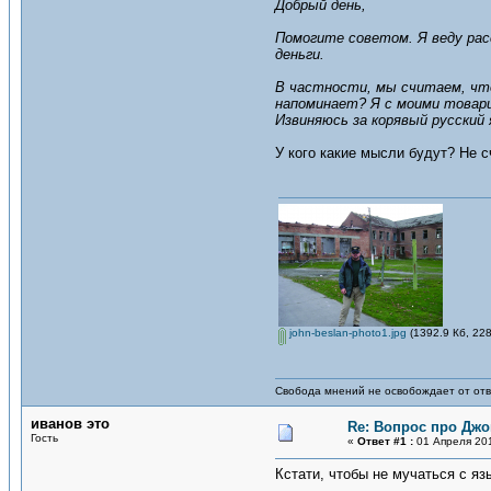
Добрый день,
Помогите советом. Я веду рас
деньги.
В частности, мы считаем, что
напоминает? Я с моими товари
Извиняюсь за корявый русский 
У кого какие мысли будут? Не с
john-beslan-photo1.jpg
(1392.9 Кб, 22
Свобода мнений не освобождает от отв
иванов это
Re: Вопрос про Джо
Гость
«
Ответ #1 :
01 Апреля 201
Кстати, чтобы не мучаться с я