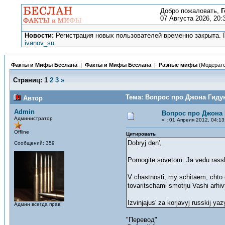
Добро пожаловать,
Г
07 Августа 2026, 20:
Новости:
Регистрация новых пользователей временно закрыта. П
ivanov_su
.
Факты и Мифы Беслана
|
Факты и Мифы Беслана
|
Разные мифы
(Модерат
Страниц:
1
2
3
»
Тема: Вопрос про Джона Гидук
Автор
Admin
Вопрос про Джона 
Администратор
«
:
01 Апреля 2012, 04:13
Offline
Цитировать
Dobryj den',
Сообщений: 359
Pomogite sovetom. Ja vedu rassled
V chastnosti, my schitaem, chto 
tovaritschami smotrju Vashi arhi
Izvinjajus' za korjavyj russkij ya
Админ всегда прав!
"Перевод"