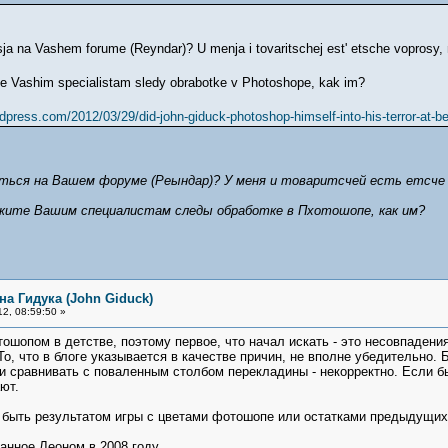
ja na Vashem forume (Reyndar)? U menja i tovaritschej est' etsche voprosy, 
ite Vashim specialistam sledy obrabotke v Photoshope, kak im?
rdpress.com/2012/03/29/did-john-giduck-photoshop-himself-into-his-terror-at-b
аться на Вашем форуме (Реындар)? У меня и товаритсчей есть етсче
ажите Вашим специалистам следы обработке в Пхотошопе, как им?
на Гидука (John Giduck)
2, 08:59:50 »
ошопом в детстве, поэтому первое, что начал искать - это несовпадения
о, что в блоге указывается в качестве причин, не вполне убедительно. 
и сравнивать с поваленным столбом перекладины - некорректно. Если бы 
ают.
т быть результатом игры с цветами фотошопе или остатками предыдущих
анное Леоном в 2008 году.