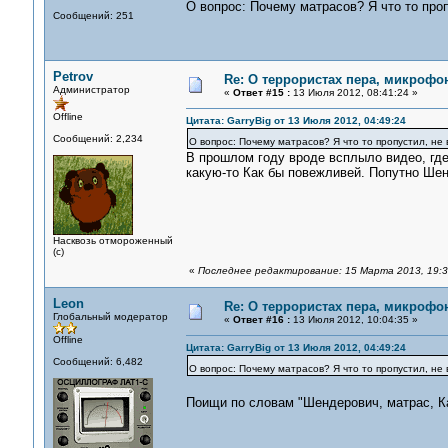
О вопрос: Почему матрасов? Я что то про
Сообщений: 251
Petrov
Re: О террористах пера, микрофон
Администратор
«
Ответ #15 :
13 Июля 2012, 08:41:24 »
Offline
Цитата: GarryBig от 13 Июля 2012, 04:49:24
Сообщений: 2,234
О вопрос: Почему матрасов? Я что то пропустил, не
В прошлом году вроде всплыло видео, гд
какую-то Как бы повежливей. Попутно Шен
Насквозь отмороженный
(с)
«
Последнее редактирование: 15 Марта 2013, 19:30
Leon
Re: О террористах пера, микрофон
Глобальный модератор
«
Ответ #16 :
13 Июля 2012, 10:04:35 »
Offline
Цитата: GarryBig от 13 Июля 2012, 04:49:24
Сообщений: 6,482
О вопрос: Почему матрасов? Я что то пропустил, не
Поищи по словам "Шендерович, матрас, К