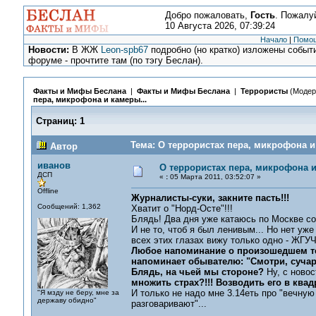
Добро пожаловать,
Гость
. Пожалу
10 Августа 2026, 07:39:24
Начало
|
Помо
Новости:
В ЖЖ
Leon-spb67
подробно (но кратко) изложены событи
форуме - прочтите там (по тэгу Беслан).
Факты и Мифы Беслана
|
Факты и Мифы Беслана
|
Террористы
(Модер
пера, микрофона и камеры...
Страниц:
1
Тема: О террористах пера, микрофона и 
Автор
иванов
О террористах пера, микрофона и
ДСП
«
:
05 Марта 2011, 03:52:07 »
Offline
Журналисты-суки, закните пасть!!!
Сообщений: 1,362
Хватит о "Норд-Осте"!!!
Блядь! Два дня уже катаюсь по Москве со
И не то, чтоб я был ленивым... Но нет уж
всех этих глазах вижу только одно - ЖГ
Любое напоминание о произошедшем тер
напоминает обывателю: "Смотри, сучара! 
Блядь, на чьей мы стороне?
Ну, с новос
множить страх?!!! Возводить его в квад
И только не надо мне 3.14еть про "вечную
"Я мзду не беру, мне за
державу обидно"
разговаривают"...