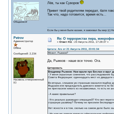
Лёв, ты как Суворов
Привет твой родителям передал, батя гово
Так что, надо готовится, время есть...
Общаемся!
Если бы у меня были казаки, я завоевал бы мир (с) Н
Petrov
Re: О террористах пера, микрофон
Администратор
«
Ответ #11 :
23 Августа 2011, 17:28:37 »
Offline
Цитата: Ars от 21 Августа 2011, 23:01:34
Может, Рыжков?
Сообщений: 2,234
Да, Рыжков - наше все точно. Ога.
Цитировать
Владимир Рыжков: Нам врали про Беслан и врут д
- У меня серьезные сомнения, что расследование б
Совета Федерации: одиннадцать мест из двадцати 
Насквозь отмороженный
(с)
Во-вторых, слишком уж странным оказался подбор д
Фадзаев или председатель думского комитета по бе
не пригласили никого из независимых, то есть не 
- А какие правильные?
- Кто реально руководил операцией? Кто вел перег
страшную развязку? Почему не пресекли беспорядочн
Нет ясности и в том, сколько на самом деле было з
- Но нам же давали какую-то официальную информа