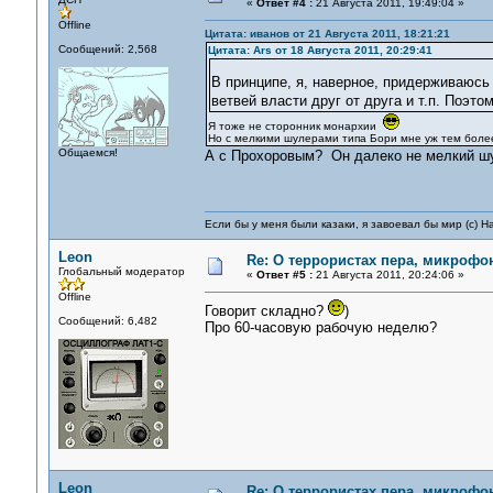
«
Ответ #4 :
21 Августа 2011, 19:49:04 »
Offline
Цитата: иванов от 21 Августа 2011, 18:21:21
Сообщений: 2,568
Цитата: Ars от 18 Августа 2011, 20:29:41
В принципе, я, наверное, придерживаюсь
ветвей власти друг от друга и т.п. Поэто
Я тоже не сторонник монархии
Но с мелкими шулерами типа Бори мне уж тем более
Общаемся!
А с Прохоровым? Он далеко не мелкий шул
Если бы у меня были казаки, я завоевал бы мир (с) Н
Leon
Re: О террористах пера, микрофон
Глобальный модератор
«
Ответ #5 :
21 Августа 2011, 20:24:06 »
Offline
Говорит складно?
)
Сообщений: 6,482
Про 60-часовую рабочую неделю?
Leon
Re: О террористах пера, микрофон