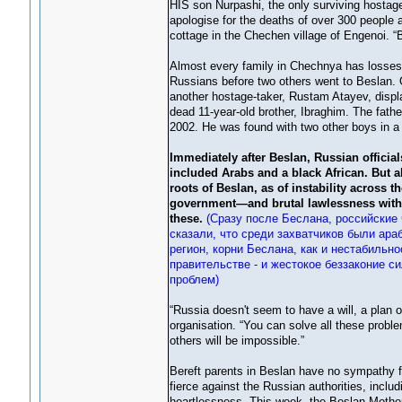
HIS son Nurpashi, the only surviving hostage
apologise for the deaths of over 300 people at
cottage in the Chechen village of Engenoi. 
Almost every family in Chechnya has losses 
Russians before two others went to Beslan. O
another hostage-taker, Rustam Atayev, displa
dead 11-year-old brother, Ibraghim. The fath
2002. He was found with two other boys in a s
Immediately after Beslan, Russian official
included Arabs and a black African. But a
roots of Beslan, as of instability across t
government—and brutal lawlessness within
these.
(Сразу после Беслана, российские
сказали, что среди захватчиков были ара
регион, корни Беслана, как и нестабильно
правительстве - и жестокое беззаконие с
проблем)
“Russia doesn't seem to have a will, a plan
organisation. “You can solve all these problem
others will be impossible.”
Bereft parents in Beslan have no sympathy fo
fierce against the Russian authorities, incl
heartlessness. This week, the Beslan Mothe