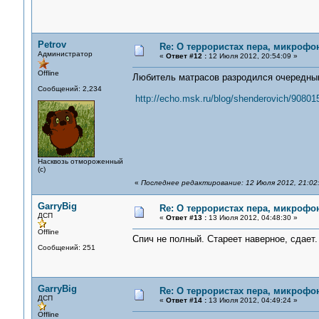
Petrov
Re: О террористах пера, микрофон
Администратор
«
Ответ #12 :
12 Июля 2012, 20:54:09 »
Offline
Любитель матрасов разродился очередным 
Сообщений: 2,234
http://echo.msk.ru/blog/shenderovich/90801
Насквозь отмороженный
(с)
«
Последнее редактирование: 12 Июля 2012, 21:02
GarryBig
Re: О террористах пера, микрофон
ДСП
«
Ответ #13 :
13 Июля 2012, 04:48:30 »
Offline
Спич не полный. Стареет наверное, сдает.
Сообщений: 251
GarryBig
Re: О террористах пера, микрофон
ДСП
«
Ответ #14 :
13 Июля 2012, 04:49:24 »
Offline