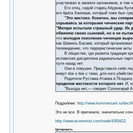
участвовал в захвате заложников, в том
Его отец, седой старец Абуркаш Кулаев
его брата Ханпаши, который тоже был сре
"Это жестоко. Конечно, мы сопере
скрываясь за которыми чеченские пар
"Матери испытали страшный удар. Их де
обвиняю своих сыновей, но и не пытаю
что
молодое поколение чеченцев выросл
как Шамиль Басаев, который организовал
телевидению, что террористические акты
В обществе, где развита традиция кров
исламская дисциплина радикальных парти
пути назад нет.
Они в ловушке. Представьте себе людей
живут бок о бок с теми, для кого убийст
Родители Рустама Атаева в Пседахе, ка
пределов жестокости которого нет.
И, к
"Выхода нет,— говорит Солонгирай Ата
Подробнее:
http://www.kommersant.ru/doc/
Это не все. В оригинале, значительно соч
http://www.economist.com/node/4355622
Цитировать