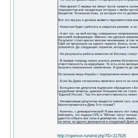
- Нам врали! С первых же минут после захвата зало
террористов или загадочную историю с якобы пустой
бандитов. Тотальная ложь, за которую кто-то должен
Все это как раз и должна выявить парламентская ком
- Комиссия будет работать в закрытом режиме, и не
- А вот это, на мой взгляд, совершенно неприемлем
массовой информации. Именно так сделали американ
Результат стоил кресел многим чиновникам, в том ч
США не произошло ни одного теракта. Боюсь, если у
успокоятся. До следующих терактов, которые в тако
- Но результаты работы комиссии по Беслану станут
- В первую очередь нужно усилить режим безопаснос
ответственность за коррупцию. То есть если милици
получить пожизненное заключение. И довести до св
Остальные меры борьбы с терроризмом можно приним
- Если бы Дума согласилась включить кого-то из не
- Большинство депутатов подписали обращение к Бор
неудобные вопросы, думское большинство не стало 
`Единой России`. Так что вся ответственность лежит
- Независимым депутатам придется совсем туго, есл
баллотироваться в Думу 5-го созыва?
- Конечно, с демократической! Я уже много лет гов
повторять, что лидеры СПС и `Яблока` несут личную
удастся собрать все силы в демпартии, она, уверен
ни меня, ни других демократов в следующей Думе не
http://viperson.ru/wind.php?ID=217626