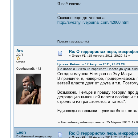
Я всё сказал...
Сказано еще до Беслана!
http://svezhy.livejournal.com/42860.html
Просто так сказал (с)
Ars
Re: О террористах пера, микрофон
ДСП
«
Ответ #1 :
18 Августа 2011, 20:29:41 »
Offline
Цитата: Petrov от 17 Августа 2011, 23:03:28
Сообщений: 442
Не новое и ничего не поражает. Просто до кучи, в к
Сегодня слушал Немцова по Эху Мацы.
В принципе, я, наверное, придерживаюсь 
ветвей власти друг от друга и т.п. Поэтом
Возможно, Немцов и правду говорил про 
деградацию нынешней власти вообще и т.д
стреляли из гранатометов и танков".
Единожды соврамши... уже кагбэ и к оста
«
Последнее редактирование: 15 Марта 2013, 19:09
Leon
Re: О террористах пера, микрофон
Глобальный модератор
«
Ответ #2 :
18 Августа 2011, 21:43:43 »