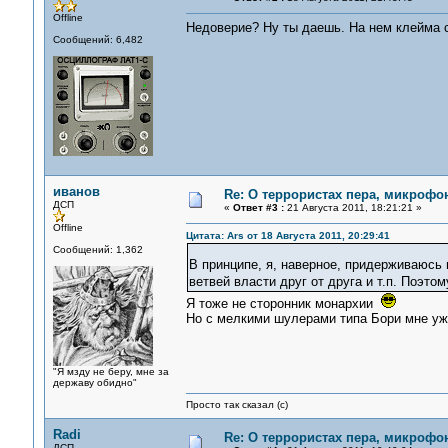
Offline
Недоверие? Ну ты даешь. На нем клейма с
Сообщений: 6,482
иванов
Re: О террористах пера, микрофон
ДСП
«
Ответ #3 :
21 Августа 2011, 18:21:21 »
Offline
Цитата: Ars от 18 Августа 2011, 20:29:41
Сообщений: 1,362
В принципе, я, наверное, придерживаюсь
ветвей власти друг от друга и т.п. Поэто
Я тоже не сторонник монархии
Но с мелкими шулерами типа Бори мне уж 
"Я мзду не беру, мне за
державу обидно"
Просто так сказал (с)
Radi
Re: О террористах пера, микрофон
ДСП