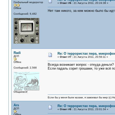
Глобальный модератор
«
Ответ #6 :
21 Августа 2011, 20:24:38 »
Offline
Нет там никого, за кем можно было бы идт
Сообщений: 6,482
Radi
Re: О террористах пера, микрофон
ДСП
«
Ответ #7 :
21 Августа 2011, 20:56:11 »
Offline
Всегда возникает вопрос - откуда деньги?
Сообщений: 2,568
Если падаль сорит грошами, то уже всё по
Общаемся!
Если бы у меня были казаки, я завоевал бы мир (с) Н
Ars
Re: О террористах пера, микрофон
ДСП
«
Ответ #8 :
21 Августа 2011, 23:01:34 »
Offline