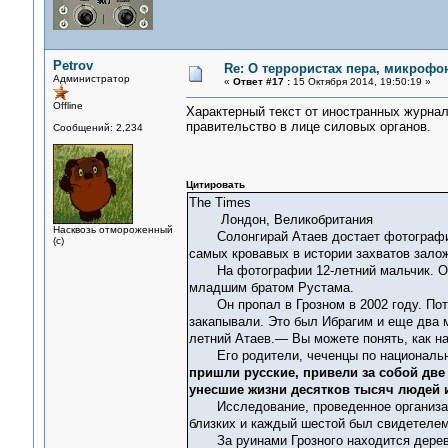
Petrov
Re: О террористах пера, микрофон
Администратор
«
Ответ #17 :
15 Октября 2014, 19:50:19 »
Offline
Характерный текст от иностранных журнал
правительство в лице силовых органов.
Сообщений: 2,234
Цитировать
The Times
Лондон, Великобритания
Насквозь отмороженный
Солонгирай Атаев достает фотографию, 
(с)
самых кровавых в истории захватов зало
На фотографии 12-летний мальчик. Он ме
младшим братом Рустама.
Он пропал в Грозном в 2002 году. Пото
закапывали. Это был Ибрагим и еще два 
летний Атаев.— Вы можете понять, как на
Его родители, чеченцы по национальнос
пришли русские, привели за собой две
унесшие жизни десятков тысяч людей и
Исследование, проведенное организацией
близких и каждый шестой был свидетелем
За руинами Грозного находится деревня