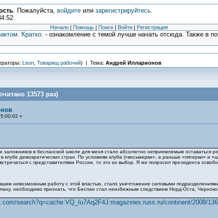
ость
. Пожалуйста,
войдите
или
зарегистрируйтесь
.
34:52
Начало
|
Помощь
|
Поиск
|
Войти
|
Регистрация
актом. Кратко.
- ознакомление с темой лучше начать отсюда. Также в п
ераторы:
Leon
,
Товарищ рабочий
) | Тема:
Андрей Илларионов
читано 13573 раз)
онов
5:00:02 »
и заложников в бесланской школе для меня стало абсолютно неприемлемым оставаться ро
в клубе демократических стран. По условиям клуба («восьмерки», а раньше «пятерки» и «ш
стречаться с представителями России, то это их выбор. Я же попросил президента освобо
шим невозможным работу с этой властью, стало уничтожение силовыми подразделениями б
лану, необходимо признать, что Беслан стал неизбежным следствием Норд-Оста, Черноко
t.com/search?q=cache:VQ_Iu7Aq2F4J:magazines.russ.ru/continent/2008/136/i