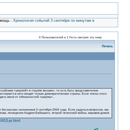
омощь -
Хронология событий 3 сентября по минутам в
0 Пользователей и 1 Гость смотрят эту тему.
Печать
ссийским «шерпой» в «группе восьми», то есть быть представителем
естерки») в него входят только демократические страны. Если члены этого
дить меня от обязанностей «шерпы»...
есланских заложников 3 сентября 2004 года. Если задаться вопросом, как
зова, похищения Андрея Бабицкого, второй чеченской войны, взрывов домов
ll10-pr.html