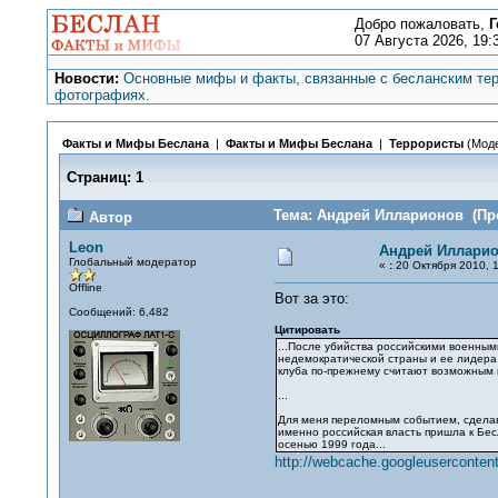
Добро пожаловать,
Г
07 Августа 2026, 19:
Новости:
Основные мифы и факты, связанные с бесланским тер
фотографиях.
Факты и Мифы Беслана
|
Факты и Мифы Беслана
|
Террористы
(Мод
Страниц:
1
Тема: Андрей Илларионов (Про
Автор
Leon
Андрей Иллари
Глобальный модератор
«
:
20 Октября 2010, 1
Offline
Вот за это:
Сообщений: 6,482
Цитировать
...После убийства российскими военным
недемократической страны и ее лидера 
клуба по-прежнему считают возможным в
...
Для меня переломным событием, сделав
именно российская власть пришла к Бес
осенью 1999 года...
http://webcache.googleuserconten