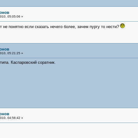
онов
010, 05:05:06 »
от не понятно если сказать нечего более, зачем пургу то нести?
онов
010, 05:21:25 »
типа. Каспаровский соратник.
онов
010, 04:56:42 »