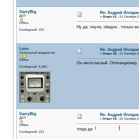
GarryBig
Re: Андрей Иллари
ДСП
«
Ответ #1 :
21 Октября 2
Offline
Ну да, пнули, обидно , только в
Сообщений: 251
Leon
Re: Андрей Иллари
Глобальный модератор
«
Ответ #2 :
21 Октября 2
Offline
Он несогласный. Оппозиционер, 
Сообщений: 6,482
GarryBig
Re: Андрей Иллари
ДСП
«
Ответ #3 :
22 Октября 2
Offline
тогда да
Сообщений: 251