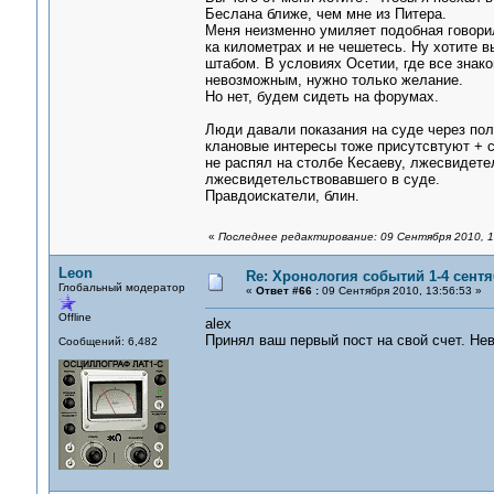
Беслана ближе, чем мне из Питера.
Меня неизменно умиляет подобная говориль
ка километрах и не чешетесь. Ну хотите вы
штабом. В условиях Осетии, где все знак
невозможным, нужно только желание.
Но нет, будем сидеть на форумах.
Люди давали показания на суде через полт
клановые интересы тоже присутсвтуют + с
не распял на столбе Кесаеву, лжесвидетел
лжесвидетельствовавшего в суде.
Правдоискатели, блин.
«
Последнее редактирование: 09 Сентября 2010, 1
Leon
Re: Хронология событий 1-4 сентя
Глобальный модератор
«
Ответ #66 :
09 Сентября 2010, 13:56:53 »
Offline
alex
Принял ваш первый пост на свой счет. Не
Сообщений: 6,482