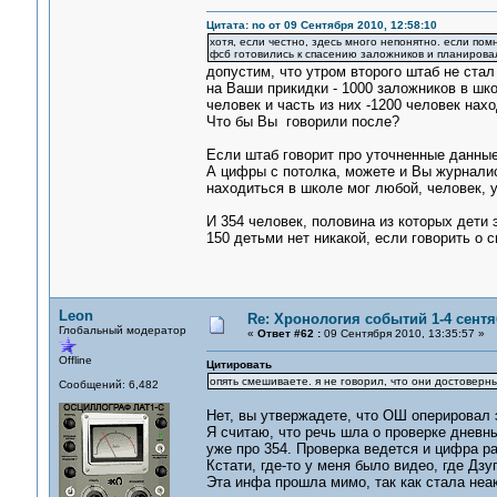
Цитата: no от 09 Сентября 2010, 12:58:10
хотя, если честно, здесь много непонятно. если помн
фсб готовились к спасению заложников и планирова
допустим, что утром второго штаб не стал
на Ваши прикидки - 1000 заложников в шк
человек и часть из них -1200 человек нахо
Что бы Вы говорили после?
Если штаб говорит про уточненные данные,
А цифры с потолка, можете и Вы журналис
находиться в школе мог любой, человек, у
И 354 человек, половина из которых дети
150 детьми нет никакой, если говорить о 
Leon
Re: Хронология событий 1-4 сентя
Глобальный модератор
«
Ответ #62 :
09 Сентября 2010, 13:35:57 »
Offline
Цитировать
опять смешиваете. я не говорил, что они достоверные
Сообщений: 6,482
Нет, вы утвержадете, что ОШ оперировал 
Я считаю, что речь шла о проверке дневны
уже про 354. Проверка ведется и цифра ра
Кстати, где-то у меня было видео, где Дзу
Эта инфа прошла мимо, так как стала неа