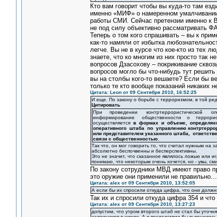
Кто вам говорит чтобы вы куда-то там е
именно «МИФ» о намеренном умалчивании
работы СМИ. Сейчас претензии именно к 
не под силу объективно рассматривать Ф
Теперь о том кого спрашивать – вы к прим
как-то намяли от избытка любознательност
легче. Вы не в курсе что кое-кто из тех 
знаете, что ко многим из них просто так 
вопросов Дзасохову – покрикивание сквоз
вопросов могло бы что-нибудь тут решить
вы на столбы кого-то вешаете? Если бы в
только те кто вообще показаний никаких н
Цитата: Leon от 09 Сентября 2010, 16:52:25
И еще. По закону о борьбе с терроризмом, в той ред
Цитировать
При проведении контртеррористической оп
информирование общественности о террорис
осуществляется
в формах и объеме, определя
оперативного штаба по управлению контртерро
или представителем указанного штаба, ответст
связи с общественностью
.
Так что, он мог говорить то, что считал нужным на з
абсолютно беспочвенны и бесперспективны.
Это не значит, что сказанное являлось ложью или иг
понимаю, что некоторым очень хочется, но - увы, сми
По закону сотрудники МВД имеют право пр
это оружие они применили не правильно…
Цитата: alex от 09 Сентября 2010, 13:52:05
А если бы их спросили откуда цифра, что они должн
Так их и спросили откуда цифра 354 и что 
Цитата: alex от 09 Сентября 2010, 13:27:23
допустим, что утром второго штаб не стал бы уточня
заложников в школе. А в последствии бы выяснилось,