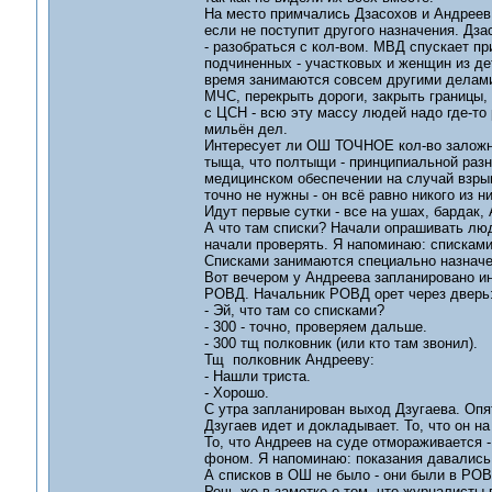
На место примчались Дзасохов и Андреев.
если не поступит другого назначения. Дза
- разобраться с кол-вом. МВД спускает п
подчиненных - участковых и женщин из де
время занимаются совсем другими делами,
МЧС, перекрыть дороги, закрыть границы,
с ЦСН - всю эту массу людей надо где-то 
мильён дел.
Интересует ли ОШ ТОЧНОЕ кол-во заложнико
тыща, что полтыщи - принципиальной разни
медицинском обеспечении на случай взры
точно не нужны - он всё равно никого из н
Идут первые сутки - все на ушах, бардак,
А что там списки? Начали опрашивать лю
начали проверять. Я напоминаю: списками
Списками занимаются специально назначе
Вот вечером у Андреева запланировано ин
РОВД. Начальник РОВД орет через дверь
- Эй, что там со списками?
- 300 - точно, проверяем дальше.
- 300 тщ полковник (или кто там звонил).
Тщ полковник Андрееву:
- Нашли триста.
- Хорошо.
С утра запланирован выход Дзугаева. Опят
Дзугаев идет и докладывает. То, что он на
То, что Андреев на суде отмораживается -
фоном. Я напоминаю: показания давались 
А списков в ОШ не было - они были в РОВ
Речь же в заметке о том, что журналисты 