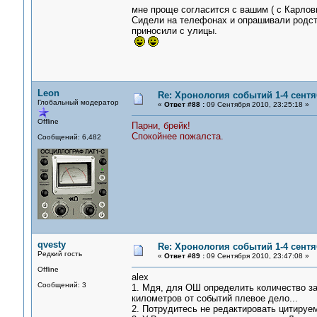
мне проще согласится с вашим ( с Карлов
Сидели на телефонах и опрашивали родств
приносили с улицы.
Leon
Re: Хронология событий 1-4 сентя
Глобальный модератор
«
Ответ #88 :
09 Сентября 2010, 23:25:18 »
Offline
Парни, брейк!
Спокойнее пожалста.
Сообщений: 6,482
qvesty
Re: Хронология событий 1-4 сентя
Редкий гость
«
Ответ #89 :
09 Сентября 2010, 23:47:08 »
Offline
alex
Сообщений: 3
1. Мдя, для ОШ определить количество за
километров от событий плевое дело...
2. Потрудитесь не редактировать цитируе