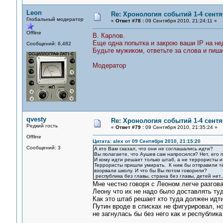
Leon
Re: Хронология событий 1-4 сентя
Глобальный модератор
«
Ответ #78 :
09 Сентября 2010, 21:24:11 »
Offline
В. Карлов.
Еще одна попытка и закрою ваши IP на н
Сообщений: 6,482
Будьте мужиком, ответьте за слова и пиши
Модератор
qvesty
Re: Хронология событий 1-4 сентя
Редкий гость
«
Ответ #79 :
09 Сентября 2010, 21:35:24 »
Offline
Цитата: alex от 09 Сентября 2010, 21:15:20
Сообщений: 3
А кто Вам сказал, что они не соглашались идти?
Вы полагаете, что Аушев сам напросился? Нет, его 
И кому идти решает только штаб, а не террористы 
Террористы пришли умирать. К ним бы отправили тех
взорвали школу. И что бы Вы потом говорили?
республика без главы, страна без главы, детей нет...
Мне честно говоря с Леоном легче разгова
Леону что их не надо было доставлять туд
Как это штаб решает кто туда должен идти
Путин вроде в списках не фигурировал, н
не загнулась бы без него как и республика