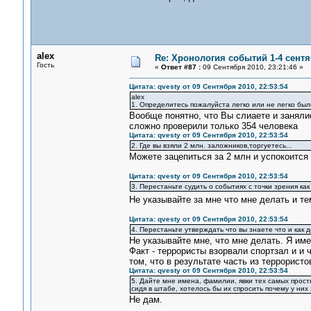
alex
Re: Хронология событий 1-4 сентя
Гость
«
Ответ #87 :
09 Сентября 2010, 23:21:46 »
Цитата: qvesty от 09 Сентября 2010, 22:53:54
alex
1. Определитесь пожалуйста легко или не легко было
Вообще понятно, что Вы слиаете и занялис
сложно проверили только 354 человека
Цитата: qvesty от 09 Сентября 2010, 22:53:54
2. Где вы взяли 2 млн. заложников,торгуетесь...
Можете зацепиться за 2 млн и успокоится 
Цитата: qvesty от 09 Сентября 2010, 22:53:54
3. Перестаньте судить о событиях с точки зрения как
Не указывайте за мне что мне делать и т
Цитата: qvesty от 09 Сентября 2010, 22:53:54
4. Перестаньте утверждать что вы знаете что и как
Не указывайте мне, что мне делать. Я им
Факт - террористы взорвали спортзал и и 
том, что в результате часть из террористо
Цитата: qvesty от 09 Сентября 2010, 22:53:54
5. Дайте мне имена, фамилии, явки тех самых прост
сидя в штабе, хотелось бы их спросить почему у них 
Не дам.