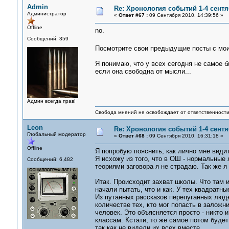
Admin
Re: Хронология событий 1-4 сентя
Администратор
«
Ответ #67 :
09 Сентября 2010, 14:39:56 »
Offline
no.
Сообщений: 359
Посмотрите свои предыдущие посты с м
Я понимаю, что у всех сегодня не самое б
если она свободна от мысли...
Админ всегда прав!
Свобода мнений не освобождает от ответственности 
Leon
Re: Хронология событий 1-4 сентя
Глобальный модератор
«
Ответ #68 :
09 Сентября 2010, 16:31:18 »
Offline
Я попробую пояснить, как лично мне види
Я исхожу из того, что в ОШ - нормальные
Сообщений: 6,482
теориями заговора я не страдаю. Так же я 
Итак. Происходит захват школы. Что там 
начали пытать, что и как. У тех квадратны
Из путанных рассказов перепуганных люде
количестве тех, кто мог попасть в залож
человек. Это объясняется просто - никто 
классам. Кстати, то же самое потом будет
так как не видели их всех вместе.