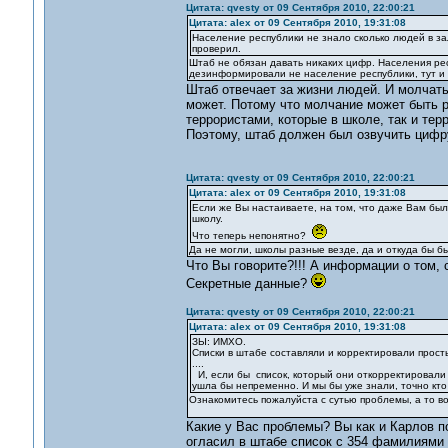
Цитата: qvesty от 09 Сентября 2010, 22:00:21
Цитата: alex от 09 Сентября 2010, 19:31:08
Население республики не знало сколько людей в за
проверил.
Штаб не обязан давать никаких цифр. Населения ре
дезинформировали не население республики, тут и 
Штаб отвечает за жизни людей. И молчать
может. Потому что молчание может быть р
террористами, которые в школе, так и те
Поэтому, штаб должен был озвучить цифру
Цитата: qvesty от 09 Сентября 2010, 22:00:21
Цитата: alex от 09 Сентября 2010, 19:31:08
Если же Вы настаиваете, на том, что даже Вам было
школу.
Что теперь непонятно?
Да не могли, школы разные везде, да и откуда бы б
Что Вы говорите?!!! А информации о том,
Секретные данные?
Цитата: qvesty от 09 Сентября 2010, 22:00:21
Цитата: alex от 09 Сентября 2010, 19:31:08
ЗЫ: ИМХО.
Списки в штабе составляли и корректировали прост
....
И, если бы список, который они откорректировали с
ушла бы непременно. И мы бы уже знали, точно кто 
Ознакомитесь пожалуйста с сутью проблемы, а то во
Какие у Вас проблемы? Вы как и Карлов п
огласил в штабе список с 354 фамилиями