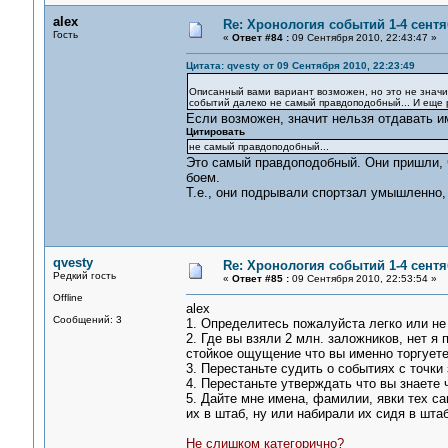
alex
Re: Хронология событий 1-4 сентя
Гость
«
Ответ #84 :
09 Сентября 2010, 22:43:47 »
Цитата: qvesty от 09 Сентября 2010, 22:23:49
Описанный вами вариант возможен, но это не значит
событий далеко не самый правдоподобный... И еще 
Если возможен, значит нельзя отдавать им
Цитировать
не самый правдоподобный...
Это самый правдоподобный. Они пришли, ч
боем.
Т.е., они подрывали спортзал умышленно, 
qvesty
Re: Хронология событий 1-4 сентя
Редкий гость
«
Ответ #85 :
09 Сентября 2010, 22:53:54 »
Offline
alex
Сообщений: 3
1. Определитесь пожалуйста легко или не 
2. Где вы взяли 2 млн. заложников, нет 
стойкое ощущение что вы именно торгуете
3. Перестаньте судить о событиях с точки 
4. Перестаньте утверждать что вы знаете 
5. Дайте мне имена, фамилии, явки тех с
их в штаб, ну или набирали их сидя в штаб
Не слишком категорично?