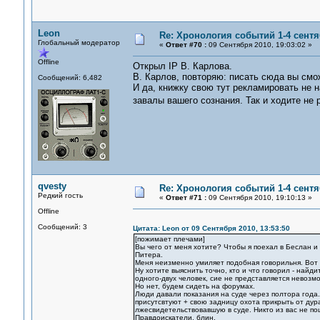
Leon
Re: Хронология событий 1-4 сентя
Глобальный модератор
«
Ответ #70 :
09 Сентября 2010, 19:03:02 »
Offline
Открыл IP В. Карлова.
В. Карлов, повторяю: писать сюда вы смож
Сообщений: 6,482
И да, книжку свою тут рекламировать не 
завалы вашего сознания. Так и ходите не
qvesty
Re: Хронология событий 1-4 сентя
Редкий гость
«
Ответ #71 :
09 Сентября 2010, 19:10:13 »
Offline
Сообщений: 3
Цитата: Leon от 09 Сентября 2010, 13:53:50
[пожимает плечами]
Вы чего от меня хотите? Чтобы я поехал в Беслан и
Питера.
Меня неизменно умиляет подобная говорильня. Вот я 
Ну хотите выяснить точно, кто и что говорил - найд
одного-двух человек, сие не представляется невозм
Но нет, будем сидеть на форумах.
Люди давали показания на суде через полтора года.
присутсвтуют + свою задницу охота прикрыть от дура
лжесвидетельствовавшую в суде. Никто из вас не по
Правдоискатели, блин.