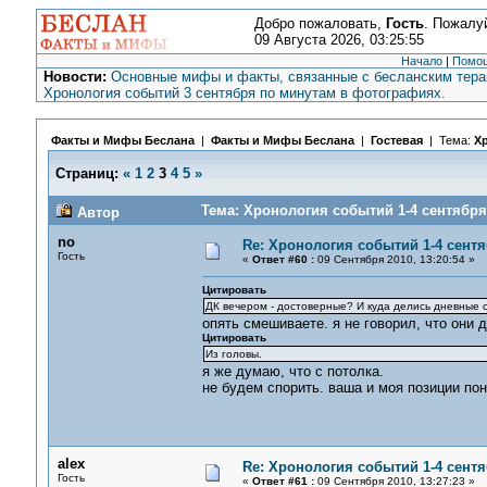
Добро пожаловать,
Гость
. Пожалу
09 Августа 2026, 03:25:55
Начало
|
Помо
Новости:
Основные мифы и факты, связанные с бесланским терак
Хронология событий 3 сентября по минутам в фотографиях.
Факты и Мифы Беслана
|
Факты и Мифы Беслана
|
Гостевая
| Тема:
Хр
Страниц:
«
1
2
3
4
5
»
Тема: Хронология событий 1-4 сентября 
Автор
no
Re: Хронология событий 1-4 сентя
Гость
«
Ответ #60 :
09 Сентября 2010, 13:20:54 »
Цитировать
ДК вечером - достоверные? И куда делись дневные с
опять смешиваете. я не говорил, что они д
Цитировать
Из головы.
я же думаю, что с потолка.
не будем спорить. ваша и моя позиции пон
alex
Re: Хронология событий 1-4 сентя
Гость
«
Ответ #61 :
09 Сентября 2010, 13:27:23 »