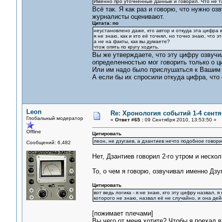
Именно про уточненные данные и говорил. Что не т
Всё так. Я как раз и говорю, что нужно о
журналисты оценивают.
Цитата: no
неустановлено даже, кто автор и откуда эта цифра вз
я не знаю, как и кто её точнял, но точно знаю, что 
а не на факты, как вы думаете?
чтож опять по кругу ходить.
Вы же утверждаете, что эту цифру озвучил
определенностью мог говорить только о ц
Или им надо было прислушаться к Вашим п
А если бы их спросили откуда цифра, что
Leon
Re: Хронология событий 1-4 сентя
Глобальный модератор
«
Ответ #65 :
09 Сентября 2010, 13:53:50 »
Offline
Цитировать
леон, не дзугаев, а дзантиев нечто подобное говори
Сообщений: 6,482
Нет, Дзантиев говорил 2-го утром и нескол
То, о чем я говорю, озвучивал именно Дзу
Цитировать
вот ведь логика - я не знаю, кто эту цифру назвал, я
которого не знаю, назвал её не случайно, и она дей
[пожимает плечами]
Вы чего от меня хотите? Чтобы я поехал 