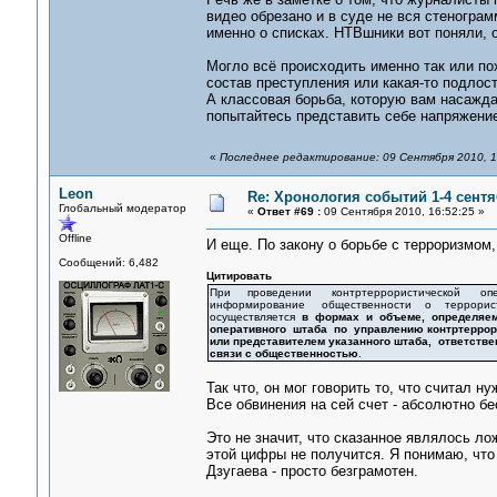
видео обрезано и в суде не вся стенограм
именно о списках. НТВшники вот поняли, о
Могло всё происходить именно так или по
состав преступления или какая-то подлост
А классовая борьба, которую вам насажда
попытайтесь представить себе напряжение
«
Последнее редактирование: 09 Сентября 2010, 1
Leon
Re: Хронология событий 1-4 сентя
Глобальный модератор
«
Ответ #69 :
09 Сентября 2010, 16:52:25 »
Offline
И еще. По закону о борьбе с терроризмом, 
Сообщений: 6,482
Цитировать
При проведении контртеррористической опе
информирование общественности о террорист
осуществляется
в формах и объеме, определяе
оперативного штаба по управлению контртеррор
или представителем указанного штаба, ответств
связи с общественностью
.
Так что, он мог говорить то, что считал н
Все обвинения на сей счет - абсолютно б
Это не значит, что сказанное являлось ло
этой цифры не получится. Я понимаю, что 
Дзугаева - просто безграмотен.