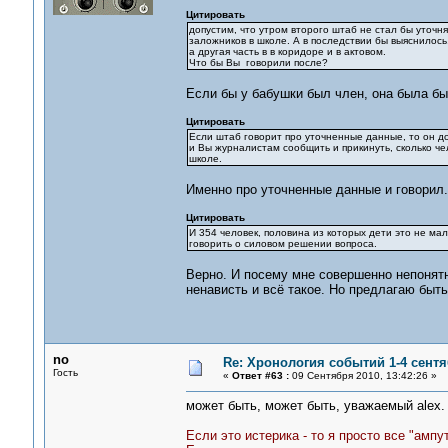
Цитировать
допустим, что утром второго штаб не стал бы уточня
заложников в школе. А в последствии бы выяснилось,
а другая часть в в коридоре и в актовом.
Что бы Вы говорили после?
Если бы у бабушки был член, она была б
Цитировать
Если штаб говорит про уточненные данные, то он до
и Вы журналистам сообщить и прикинуть, сколько чел
школе.
Именно про уточненные данные и говорил. 
Цитировать
И 354 человек, половина из которых дети это не ма
говорить о силовом решении вопроса.
Верно. И посему мне совершенно непонятно
ненависть и всё такое. Но предлагаю быт
no
Re: Хронология событий 1-4 сентя
Гость
«
Ответ #63 :
09 Сентября 2010, 13:42:26 »
может быть, может быть, уважаемый alex. 
Если это истерика - то я просто все "ампу