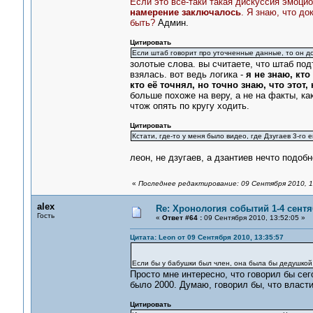
Если это все-таки такая дискуссия эмоци
намерение заключалось
. Я знаю, что д
быть?
Админ.
Цитировать
Если штаб говорит про уточненные данные, то он до
золотые слова. вы считаете, что штаб под
взялась. вот ведь логика -
я не знаю, кто
кто её точнял, но точно знаю, что этот,
больше похоже на веру, а не на факты, ка
чтож опять по кругу ходить.
Цитировать
Кстати, где-то у меня было видео, где Дзугаев 3-го 
леон, не дзугаев, а дзантиев нечто подобн
«
Последнее редактирование: 09 Сентября 2010, 1
alex
Re: Хронология событий 1-4 сентя
Гость
«
Ответ #64 :
09 Сентября 2010, 13:52:05 »
Цитата: Leon от 09 Сентября 2010, 13:35:57
Если бы у бабушки был член, она была бы дедушкой
Просто мне интересно, что говорил бы се
было 2000. Думаю, говорил бы, что власти
Цитировать