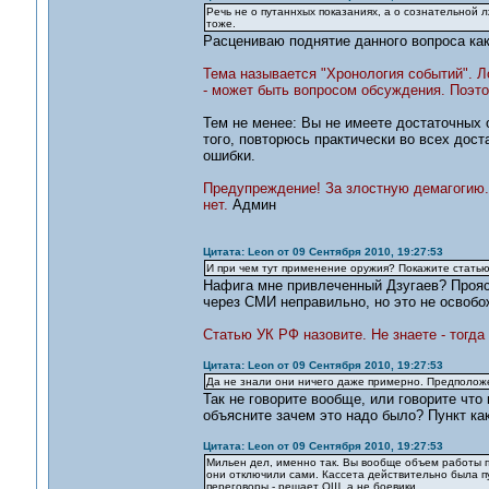
Речь не о путаннхых показаниях, а о сознательной лж
тоже.
Расцениваю поднятие данного вопроса как
Тема называется "Хронология событий". Л
- может быть вопросом обсуждения. Поэто
Тем не менее: Вы не имеете достаточных 
того, повторюсь практически во всех дос
ошибки.
Предупреждение! За злостную демагогию.
нет.
Админ
Цитата: Leon от 09 Сентября 2010, 19:27:53
И при чем тут применение оружия? Покажите статью
Нафига мне привлеченный Дзугаев? Проя
через СМИ неправильно, но это не освобо
Статью УК РФ назовите. Не знаете - тогда
Цитата: Leon от 09 Сентября 2010, 19:27:53
Да не знали они ничего даже примерно. Предположе
Так не говорите вообще, или говорите что
объясните зачем это надо было? Пункт как
Цитата: Leon от 09 Сентября 2010, 19:27:53
Мильен дел, именно так. Вы вообще объем работы п
они отключили сами. Кассета действительно была п
переговоры - решает ОШ, а не боевики.