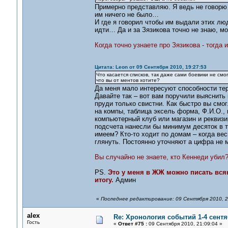
Примерно представляю. Я ведь не говорю ч
им ничего не было…
И где я говорил чтобы им выдали этих лю
идти… Да и за Зязикова точно не знаю, мо
Когда точно узнаете про Зязикова - тогда 
Цитата: Leon от 09 Сентября 2010, 19:27:53
Что касается списков, так даже сами боевики не смо
что вы от ментов хотите?
Да меня мало интересуют способности те
Давайте так – вот вам поручили выяснит
пруди только свистни. Как быстро вы смо
на компы, таблица эксель форма, Ф.И.О., 
компьютерный клуб или магазин и реквизи
подсчета нанесли бы минимум десяток в 
имеем? Кто-то ходит по домам – когда ве
глянуть. Постоянно уточняют а цифра не 
Вы случайно не знаете, кто Кеннеди убил
PS.
Это у меня в ЖЖ можно писать вся
итогу.
Админ
«
Последнее редактирование: 09 Сентября 2010, 2
alex
Re: Хронология событий 1-4 сентя
Гость
«
Ответ #75 :
09 Сентября 2010, 21:09:04 »