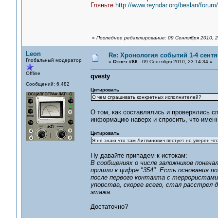
Гляньте
http://www.reyndar.org/beslan/foru
«
Последнее редактирование: 09 Сентября 2010, 2
Leon
Re: Хронология событий 1-4 сентя
Глобальный модератор
«
Ответ #86 :
09 Сентября 2010, 23:14:34 »
Offline
qvesty
Сообщений: 6,482
Цитировать
О чем спрашивать конкретных исполнителей?
О том, как составлялись и проверялись с
информацию наверх и спросить, что именн
Цитировать
Я не знаю что там Литвинович пестует но уверен чт
Ну давайте припадем к истокам:
В сообщениях о числе заложников понача
пришли к цифре "354". Есть основания п
после первого контакта с террористами.
упорства, скорее всего, стал расстрел
этажа.
Достаточно?