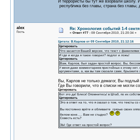
И террористы бы тут же взорвали школу. 
республика без главы, страна без главы, де
alex
Re: Хронология событий 1-4 сентя
Гость
«
Ответ #77 :
09 Сентября 2010, 21:20:34 »
Цитата: В.Карлов от 09 Сентября 2010, 21:12:16
Цитировать
Что касается Вашей версии, что текст с фамилиями
И где и когда я такое говорил? подлог и ложь!
Цитировать
Вам, Карлов, был задан простой вопрос. Вы, бессов
У меня даже комментариев пристойных к этому нет. с
аргументами, а, как вы там сказали сами, брызжите
Вы, Карлов не только демагог, Вы подлый
Где Вы говорили, что в списки не могли 
Цитировать
Вот это да! Блеск! Опомнитесь! в Штаб, по их собс
Цитировать
Это в ответ на то, что я сказал о том, что тексты 
Вы постоянно врёте и обливаете грязью своих оппо
белом коне..... Вам не стыдно?
Совесть есть?
ЗЫ: Где ответ на простой вопрос?