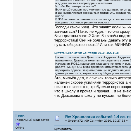
а другая часть в в коридоре и в актовом.
Что бы Вы говорили после?
Если штаб говорит про уточненные данные, то он до
и Вы журналистам сообщить и прикинуть, сколько чел
школе.
И 354 человек, половина из которых дети это не ма
говорить о силовом решении вопроса.
Господи какой бред. Что значит если бы 
заниматься? Никто не ждет, что они сразу
блин должны знать? Хотя бы чтобы подгот
террористам! Они не обязаны давать эту 
путать общественность? Или как МИНИМУ
Цитата: Leon от 09 Сентября 2010, 16:31:18
На место примчались Дзасохов и Андреев. Андреев п
назначения. Дзасохов тоже пытается рулить в этом б
Начальник РОВД назначает старшего по теме и выда
работе. МВД и ОШ в это время занимаются совсем д
перекрыть дороги, закрыть границы, поднять на уши
где-то разместить, кормить и т.д. Надо устанавлива
Ага, мильён дел, в списках только четвер
налажен скорее усилиями террористов а н
ничего не известно, требуемые переговорщ
что в школу и прочая и прочая… я не зна
что Дзасохова в школу не пускал, не бол
Leon
Re: Хронология событий 1-4 сентя
Глобальный модератор
«
Ответ #72 :
09 Сентября 2010, 19:27:53 »
Offline
Цитировать