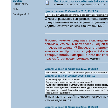
qvesty
Re: Хронология событий 1-4 сентя
Редкий гость
«
Ответ #74 :
09 Сентября 2010, 21:04:26 »
Offline
Цитата: Leon от 09 Сентября 2010, 19:27:53
Сообщений: 3
При чем тут Дзасохов? Речь о конкретных исполните
О чем спрашивать конкретных исполнителе
предположительно мог ходить по домам и 
ходили, от этого список станет точным?
Я оценил умение придумывать оправдания. 
понимаю, что вы бы всех спасли...одной л
- почему не сделали? Впрочем, это ритори
еще не ясно. Про то, что с цифрой 354 вс
который якобы намеренно лгал
про кол
правил. Это я предупреждаю.
Админ
Цитата: Leon от 09 Сентября 2010, 19:27:53
Миф же о том, что ОШ якобы говорил, что в школе 35
Цитата: Leon от 24 Апреля 2008, 04:54:18
Итак, миф про 354 заложника.
Звучит он примерно так (с вариациями):
"Власти" намеренно лгали, что в заложниках нах
отказались давать заложникам воду и начали рас
Впервые этот миф был сформулирован комиссией Ке
гражданкой Дудиевой.
Я не знаю что там Литвинович пестует но
что не надо ля ля.
Цитата: Leon от 09 Сентября 2010, 19:27:53