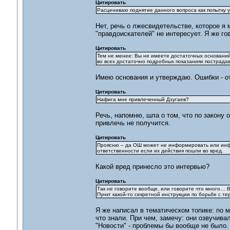
Цитировать
Расцениваю поднятие данного вопроса как попытку 
Нет, речь о лжесвидетельстве, которое я 
"правдоискателей" не интересует. Я же го
Цитировать
Тем не менее: Вы не имеете достаточных оснований
во всех достаточно подробных показаниях пострада
Имею основания и утверждаю. Ошибки - от
Цитировать
Нафига мне привлеченный Дзугаев?
Речь, напомню, шла о том, что по закону 
привлечь не получится.
Цитировать
Проясню – да ОШ может не информировать или инфо
ответственности если их действия пошли во вред.
Какой вред принесло это интервью?
Цитировать
Так не говорите вообще, или говорите что много… В
Пункт какой-то секретной инструкции по борьбе с т
Я же написал в тематическом топике: по 
что знали. При чем, замечу: они озвучивал
"Новости" - проблемы бы вообще не было.