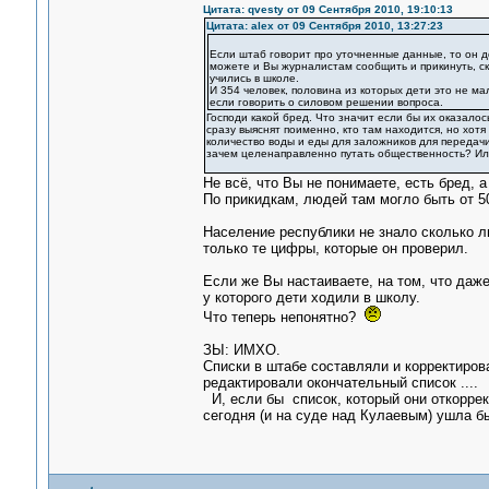
Цитата: qvesty от 09 Сентября 2010, 19:10:13
Цитата: alex от 09 Сентября 2010, 13:27:23
Если штаб говорит про уточненные данные, то он д
можете и Вы журналистам сообщить и прикинуть, ско
учились в школе.
И 354 человек, половина из которых дети это не м
если говорить о силовом решении вопроса.
Господи какой бред. Что значит если бы их оказало
сразу выяснят поименно, кто там находится, но хот
количество воды и еды для заложников для передач
зачем целенаправленно путать общественность? Ил
Не всё, что Вы не понимаете, есть бред, 
По прикидкам, людей там могло быть от 5
Население республики не знало сколько л
только те цифры, которые он проверил.
Если же Вы настаиваете, на том, что даже
у которого дети ходили в школу.
Что теперь непонятно?
ЗЫ: ИМХО.
Списки в штабе составляли и корректиров
редактировали окончательный список ....
И, если бы список, который они откоррек
сегодня (и на суде над Кулаевым) ушла бы