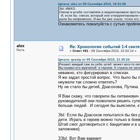
Цитата: alex от 09 Сентября 2010, 19:31:08
ЗЫ: ИМХО.
Списки в штабе составляли и корректировали просты
И, если бы список, который они откорректировали с
ушла бы непременно. И мы бы уже знали, точно кто 
Ознакомитесь пожалуйста с сутью проблем
alex
Re: Хронология событий 1-4 сентя
Гость
«
Ответ #81 :
09 Сентября 2010, 22:02:14 »
Цитата: qvesty от 09 Сентября 2010, 21:35:24
Решает каждый сам за себя, штаб может кого-то поп
бы назвал его мужчиной и героем. А страна не загну
неважно, кто фигурировал в списках.
Я же задал простой вопрос. Что было бы п
неужели так сложно ответить?
Ну не стало бы детей, Дзасохова, Путина
Я Вам скажу, что говорили бы литвинович 
руководителей они позволили решить супе
больше людей. И сегодня бы выясняли, кт
ЗЫ: Если бы Дзасохов попытался бы без р
дети. Играть в героев можно только в бое
Штаб смог договориться с бандитами и в ш
заложники).
ЗЗЫ: Вот Вам вариант