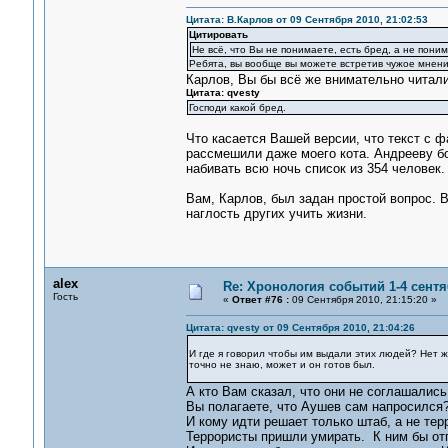
Цитата: В.Карлов от 09 Сентября 2010, 21:02:53
Цитировать
Не всё, что Вы не понимаете, есть бред, а не пони
Ребята, вы вообще вы можете встретив чужое мнени
Карлов, Вы бы всё же внимательно читал
Цитата: qvesty
Господи какой бред.
Что касается Вашей версии, что текст с 
рассмешили даже моего кота. Андрееву б
набивать всю ночь список из 354 человек.
Вам, Карлов, был задан простой вопрос. В
наглость других учить жизни.
alex
Re: Хронология событий 1-4 сентя
Гость
«
Ответ #76 :
09 Сентября 2010, 21:15:20 »
Цитата: qvesty от 09 Сентября 2010, 21:04:26
И где я говорил чтобы им выдали этих людей? Нет ж
точно не знаю, может и он готов был.
А кто Вам сказал, что они не соглашались
Вы полагаете, что Аушев сам напросился?
И кому идти решает только штаб, а не тер
Террористы пришли умирать. К ним бы отп