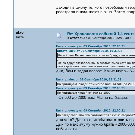
Заходят в школу те, кого потребовали тер
расстрела выкидывают в окно. Затем подр
alex
Re: Хронология событий 1-4 сентя
Гость
«
Ответ #82 :
09 Сентября 2010, 22:19:40 »
Цитата: qvesty от 09 Сентября 2010, 22:00:21
Цитата: alex от 09 Сентября 2010, 19:31:08
Не всё, что Вы не понимаете, есть бред, а не пони
.
Не во вдруг оказалось бы, а сколько было хотя бы 
своих действиях мыслью о том что о них кто-то поду
дык, Вам и задан вопрос. Какие цифры б
Цитата: alex от 09 Сентября 2010, 19:31:08
По прикидкам, людей там могло быть от 500 до 200
Цитата: qvesty от 09 Сентября 2010, 22:00:21
По прикидкам людей от 800 до 1500.
От 500 до 2000 тыс. Мы не на базаре.
Цитата: qvesty от 09 Сентября 2010, 22:00:21
Да следовало. Как это соотносится с сутью вопроса
для чего? Для того, чтобы подготовить вр
Дык по максимуму нужно брать - 2000-3000
поблизости.