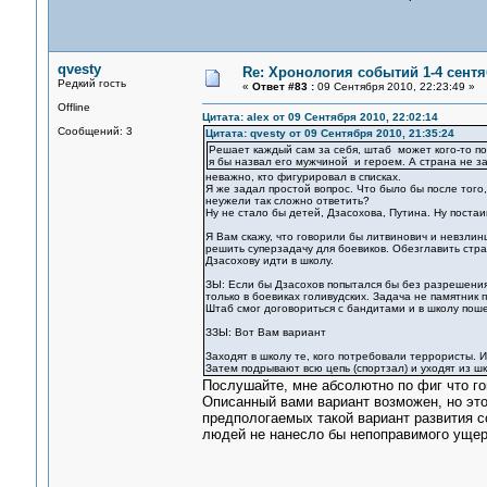
qvesty
Re: Хронология событий 1-4 сентя
Редкий гость
«
Ответ #83 :
09 Сентября 2010, 22:23:49 »
Offline
Цитата: alex от 09 Сентября 2010, 22:02:14
Сообщений: 3
Цитата: qvesty от 09 Сентября 2010, 21:35:24
Решает каждый сам за себя, штаб может кого-то поп
я бы назвал его мужчиной и героем. А страна не за
неважно, кто фигурировал в списках.
Я же задал простой вопрос. Что было бы после того
неужели так сложно ответить?
Ну не стало бы детей, Дзасохова, Путина. Ну поста
Я Вам скажу, что говорили бы литвинович и невзлинц
решить суперзадачу для боевиков. Обезглавить стра
Дзасохову идти в школу.
ЗЫ: Если бы Дзасохов попытался бы без разрешения 
только в боевиках голивудских. Задача не памятник п
Штаб смог договориться с бандитами и в школу пошел
ЗЗЫ: Вот Вам вариант
Заходят в школу те, кого потребовали террористы. 
Затем подрывают всю цепь (спортзал) и уходят из ш
Послушайте, мне абсолютно по фиг что го
Описанный вами вариант возможен, но это 
предпологаемых такой вариант развития с
людей не нанесло бы непоправимого ущер