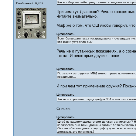
Как вообще вы себе представляете задавание вопро
Сообщений: 6,482
При чем тут Дзасохов? Речь о конкретных
Читайте внимательно.
Миф же о том, что ОШ якобы говорил, что 
Цитировать
Если бы вешали всех пострадавших и очевидцев пута
это Вас и устроило бы?
Речь не о путаннхых показаниях, а о созна
- лгал. И некоторые другие - тоже.
Цитировать
По закону сотрудники МВД имеют право применять о
правильно…
И при чем тут применение оружия? Покажи
Цитировать
Так их и спросили откуда цифра 354 и что они сказа
Списки.
Цитировать
Штаб по вашему шаманством должен заниматься? Ник
количество они блин должны знать? Хотя бы чтобы 
Они не обязаны давать эту цифру прессе во время
допускать эту путаность?