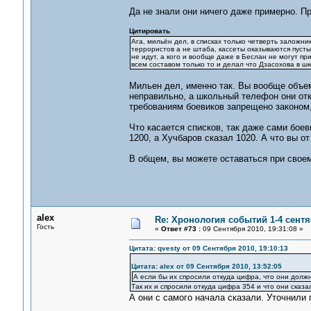
Да не знали они ничего даже примерно. П
Цитировать
Ага, мильён дел, в списках только четверть заложни
террористов а не штаба, кассеты оказываются пусты
не идут, а кого и вообще даже в Беслан не могут пр
всем составом только то и делал что Дзасохова в шк
Мильен дел, именно так. Вы вообще объем
неправильно, а школьный телефон они от
требованиям боевиков запрещено законом, 
Что касается списков, так даже сами бое
1200, а Хучбаров сказал 1020. А что вы от
В общем, вы можете оставаться при своем
alex
Re: Хронология событий 1-4 сентя
Гость
«
Ответ #73 :
09 Сентября 2010, 19:31:08 »
Цитата: qvesty от 09 Сентября 2010, 19:10:13
Цитата: alex от 09 Сентября 2010, 13:52:05
А если бы их спросили откуда цифра, что они должн
Так их и спросили откуда цифра 354 и что они сказа
А они с самого начала сказали. Уточнили