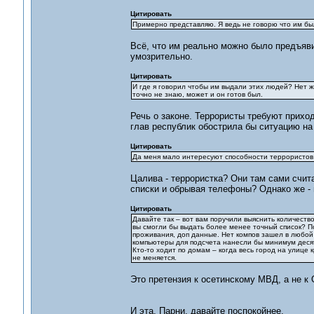
Цитировать
Примерно представляю. Я ведь не говорю что им был
Всё, что им реально можно было предъяви
умозрительно.
Цитировать
И где я говорил чтобы им выдали этих людей? Нет ж
точно не знаю, может и он готов был.
Речь о законе. Террористы требуют приход
глав республик обострила бы ситуацию на 
Цитировать
Да меня мало интересуют способности террористов
Цалива - террористка? Они там сами счита
списки и обрывая телефоны? Однако же - в
Цитировать
Давайте так – вот вам поручили выяснить количеств
вы смогли бы выдать более менее точный список? По
проживания, доп данные. Нет компов зашел в любой
компьютеры для подсчета нанесли бы минимум деся
Кто-то ходит по домам – когда весь город на улице
не меняется.
Это претензия к осетинскому МВД, а не к
И эта. Парни, давайте поспокойнее.