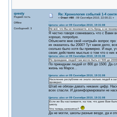
qvesty
Re: Хронология событий 1-4 сентя
Редкий гость
«
Ответ #80 :
09 Сентября 2010, 22:00:21 »
Offline
Цитата: alex от 09 Сентября 2010, 19:31:08
Сообщений: 3
Не всё, что Вы не понимаете, есть бред, а не пони
Я честно говоря сомневаюсь что с Вами во
хорошо, попробую.
Объясните мне свой «хитрый» вопрос про 
их оказалось бы 2000? Тут какое дело, вс
сколько было хотя бы примерно. И еще, 
своих действиях мыслью о том что о них к
Цитата: alex от 09 Сентября 2010, 19:31:08
По прикидкам, людей там могло быть от 500 до 200
По прикидкам людей от 800 до 1500. Да с
жизнь на Марсе…
Цитата: alex от 09 Сентября 2010, 19:31:08
Население республики не знало сколько людей в за
проверил.
Штаб не обязан давать никаких цифр. Нас
всех спасли. И дезинформировали не насе
Цитата: alex от 09 Сентября 2010, 19:31:08
Если же Вы настаиваете, на том, что даже Вам было
школу.
Что теперь непонятно?
Да не могли, школы разные везде, да и о